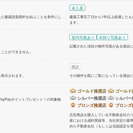
未入居
社と建築請負契約を結ぶことを条件にし
建築工事完了日から1年以上経過したも
ます。
室内写真あり
水回り写真あり
記載された項目の物件写真がある場合
くことができません。
既読
に表示されます。
その物件を既にご覧になっている場合
ゴールド推奨店
ゴールド
シルバー推奨店
シルバー
PayPayポイントプレゼント！の対象物
。
ブロンズ推奨店
ブロンズ
広告商品を購入している不動産会社の
産における成約実績等、当社所定の基
めた不動産会社（もしくは当該認定を