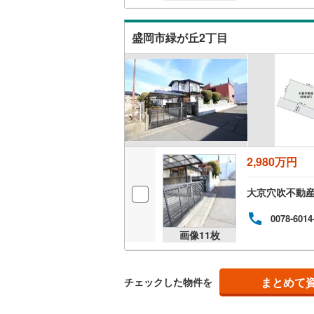
盛岡市緑が丘2丁目
2,980万円
大京穴吹不動
0078-6014
画像
11
枚
まとめて
チェックした物件を