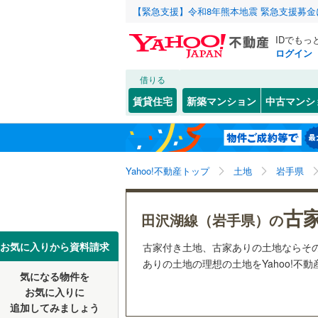
【緊急支援】令和8年熊本地震 緊急支援募
IDでもっ
ログイン
借りる
北海道
JR
北海道
東北本線
(
こだわり条件
配置、向き、
賃貸住宅
新築マンション
中古マンシ
釜石線
(
0
)
前道6m
盛岡市
(
2
東北
青森
花輪線
(
0
)
(
2
)
(
0
)
(
0
平坦地
（
花巻市
(
0
関東
東京
秋田新幹
Yahoo!不動産トップ
土地
岩手県
遠野市
(
0
販売、価格、
釜石市
(
0
信越・北陸
新潟
私鉄・その他
IGRいわ
古
更地渡し
田沢湖線（岩手県）の
奥州市
(
0
東海
愛知
お気に入りから資料請求
古家付き土地、古家ありの土地ならそ
立地
岩手郡葛
ありの土地の理想の土地をYahoo!不
気になる物件を
最寄りの
近畿
大阪
紫波郡矢
お気に入りに
追加してみましょう
西磐井郡
オンライン対