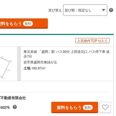
島根
岡山
広島
山口
山田町
(
0
)
下閉伊郡岩泉町
(
0
)
ン内見(相談)可
（
0
）
IT重説可
（
0
）
並び替え
香川
愛媛
高知
普代村
(
0
)
九戸郡軽米町
(
0
)
保存した条件を見る
資料をもらう
ン対応とは？
無料
戸村
(
0
)
九戸郡洋野町
(
0
)
佐賀
長崎
熊本
大分
人気物件TOP10入り
東北本線 「盛岡」駅 バス30分 上田堤北口 バス停下車 徒
この条件で検索する
この条件で検索する
この条件で検索する
この条件で検索する
この条件で検索する
この条件で検索する
市区町村以下を選択
市区町村を選択す
駅を選択する
歩7分
岩手県盛岡市東緑が丘
土地
183.97m
2
グ不動産有限会社
資料をもらう
-50276
無料