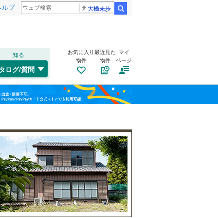
ヘルプ
大橋未歩
検索
お気に入り
最近見た
マイ
知る
物件
物件
ページ
北上線
(
0
)
タログ/質問
山田線
(
2
)
南道路
（
0
）
大船渡市
(
0
)
福島
東北新幹線
(
2
)
古家あり
（
2
）
久慈市
(
0
)
栃木
群馬
山梨
陸前高田市
(
0
)
八幡平市
(
0
)
岩手郡雫石町
(
0
)
紫波郡紫波町
(
0
)
小学校まで1km以内
（
0
）
和歌山
胆沢郡金ケ崎町
(
0
)
上閉伊郡大槌町
(
0
)