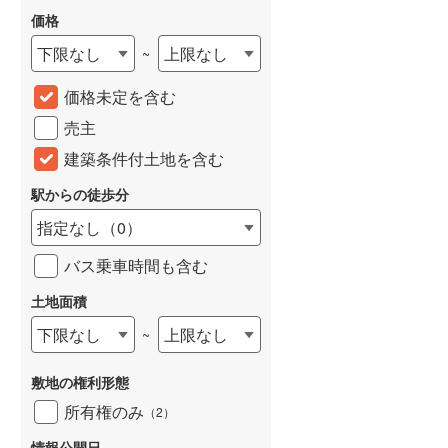
価格
下限なし
上限なし
~
価格未定を含む
売主
建築条件付土地を含む
駅からの徒歩分
指定なし
（
0
）
バス乗車時間も含む
土地面積
下限なし
上限なし
~
敷地の権利形態
所有権のみ
（
2
）
情報公開日