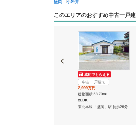
盛岡
小岩井
このエリアのおすすめ中古一戸建
成約でもらえる
成約でもらえる
中古一戸建て
中古一戸建て
799万円
2,999万円
建物面積 78.94m
建物面積 58.79m
2
2
2SDK
2LDK
歩17分
田沢湖線 「小岩井」駅 徒歩10
東北本線 「盛岡」駅 徒歩29分
分