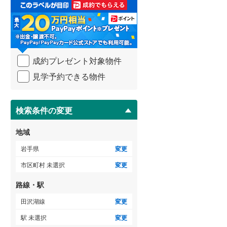
取
る
・
条
件
を
成約プレゼント対象物件
マ
イ
見学予約できる物件
ペ
ー
ジ
に
検索条件の変更
保
存
地域
す
る
岩手県
変更
市区町村 未選択
変更
路線・駅
田沢湖線
変更
駅 未選択
変更