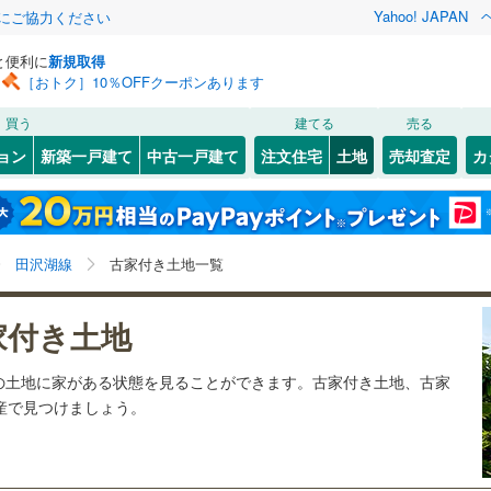
Yahoo! JAPAN
金にご協力ください
と便利に
新規取得
［おトク］10％OFFクーポンあります
検索条件を保存しました
買う
建てる
売る
2
)
大船渡線
(
0
)
建ち方、日当たり
ョン
新築一戸建て
中古一戸建て
注文住宅
土地
売却査定
カ
この検索条件の新着物件通知は、
マイページ
から設定できます。
田沢湖線
(
2
)
以上
（
1
）
角地
（
1
）
)
宮古市
(
0
)
岩手
宮城
秋田
山形
八戸線
(
0
)
)
(
0
)
(
0
)
(
0
)
(
0
)
0
）
整形地
（
0
）
)
北上市
(
0
)
岩手県、田沢湖線、価格未定を含む、建築条件付き土地
神奈川
埼玉
千葉
茨城
線
(
2
)
田沢湖線
古家付き土地一覧
)
一関市
(
0
)
を含む、古家あり
契約、入居関連など
)
二戸市
(
0
)
長野
富山
石川
福井
て銀河鉄道
(
2
)
三陸鉄道リアス線
(
0
)
家付き土地
（
0
）
第一種低層住居専用地域
（
1
）
)
滝沢市
(
0
)
閉じる
閉じる
お気に入りリストを見る
お気に入りリストを見る
閉じる
閉じる
岐阜
静岡
三重
の土地に家がある状態を見ることができます。古家付き土地、古家
検索条件を保存する
巻町
(
0
)
岩手郡岩手町
(
0
)
動産で見つけましょう。
マイページ
駅が始発駅
（
0
）
海まで2km以内
（
0
）
兵庫
京都
滋賀
奈良
巾町
(
0
)
和賀郡西和賀町
(
0
)
平泉町
(
0
)
気仙郡住田町
(
0
)
応