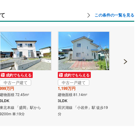
て
この条件の一覧を見る
中古一戸
成約でもらえる
成約でもらえる
1,500万円
中古一戸建て
中古一戸建て
建物面積 189
999万円
1,199万円
5SLDK＋
建物面積 72.45m
建物面積 81.14m
2
2
東北本線 「
3LDK
3LDK
加賀野児童公
東北本線 「盛岡」駅から
田沢湖線 「小岩井」駅 徒歩19
徒歩12分
9200m 車:19分
分