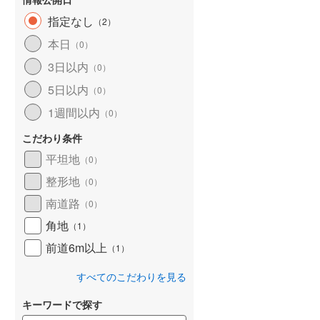
指定なし
（
2
）
本日
（
0
）
3日以内
（
0
）
5日以内
（
0
）
1週間以内
（
0
）
こだわり条件
平坦地
（
0
）
建て
中古一戸建て
中古一戸建て
整形地
（
0
）
3,380万円
1,230万円
南道路
.67m
建物面積 89.24m
建物面積 125.05m
（
0
）
2
2
2
セカンドリビング
3LDK
4LDK＋納戸
角地
（
1
）
盛岡」駅 バス25分
東北本線 「盛岡」駅 バス13分
田沢湖線 「小岩井」駅 徒
前道6m以上
園前 バス停下車
向中野五丁目 バス停下車 徒歩
（
1
）
分
13分 他
すべてのこだわりを見る
キーワードで探す