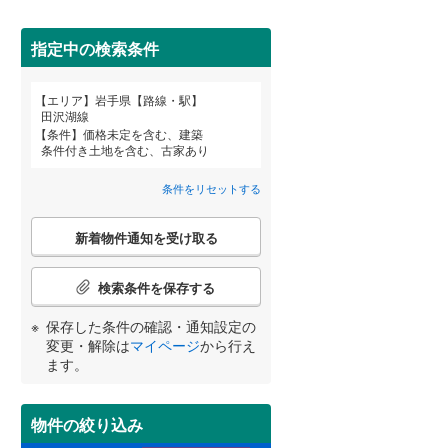
下閉伊郡田野畑村
(
0
)
指定中の検索条件
九戸郡野田村
(
0
)
詳しく見る
エリア
岩手県【路線・駅】
二戸郡一戸町
(
0
)
宮崎
鹿児島
沖縄
田沢湖線
条件
価格未定を含む、建築
条件付き土地を含む、古家あり
条件をリセットする
する
る
条件をリセットする
条件をリセットする
条件をリセットする
条件をリセットする
条件をリセットする
条件をリセットする
こ
新着物件通知を受け取る
の
検
索
検索条件を保存する
条
件
保存した条件の確認・通知設定の
で
変更・解除は
マイページ
から行え
通
ます。
知
を
受
物件の絞り込み
け