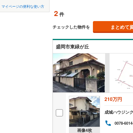
中国
鳥取
マイページの便利な使い方
下閉伊郡
オンライ
2
件
四国
徳島
下閉伊郡
まとめて
オンライ
チェックした物件を
九戸郡九
九州・沖縄
福岡
盛岡市東緑が丘
0
0
0
0
0
0
該当物件
該当物件
該当物件
該当物件
該当物件
該当物件
件
件
件
件
件
件
210万円
成城ハウジン
0078-6014
画像
4
枚