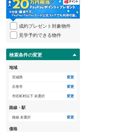
・
条
件
を
成約プレゼント対象物件
マ
イ
見学予約できる物件
ペ
ー
ジ
に
検索条件の変更
保
存
地域
す
る
宮城県
変更
石巻市
変更
市区町村以下 未選択
変更
路線・駅
路線 未選択
変更
価格