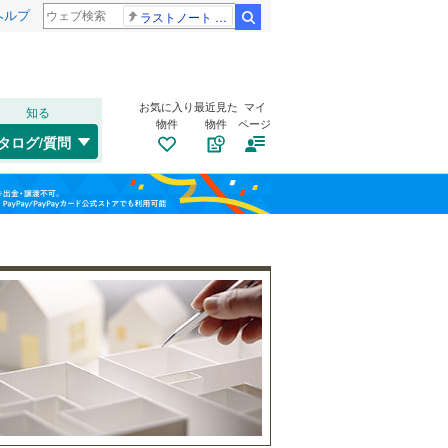
ヘルプ
ラストノート 内田有紀
検索
お気に入り
最近見た
マイ
知る
物件
物件
ページ
仙山線
(
0
)
タログ/質問
気仙沼線
(
2
)
南道路
（
5
）
若林区
向陽町
(
(
19
4
)
)
福島
東北新幹線
(
0
)
古家あり
（
10
）
錦町
(
1
)
栃木
群馬
山梨
松原町
(
1
)
気仙沼市
(
1
)
南中里
(
1
)
角田市
(
4
)
駅前北通り
(
3
)
登米市
(
3
)
水押
(
1
)
大崎市
(
23
)
小学校まで1km以内
（
1
）
和歌山
鹿又
(
2
)
刈田郡七ヶ宿町
(
0
)
大街道西
(
1
)