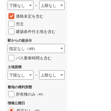
下限なし
上限なし
~
価格未定を含む
売主
建築条件付土地を含む
駅からの徒歩分
指定なし
（
49
）
バス乗車時間も含む
土地面積
下限なし
上限なし
~
敷地の権利形態
所有権のみ
（
49
）
情報公開日
指定なし
（
49
）