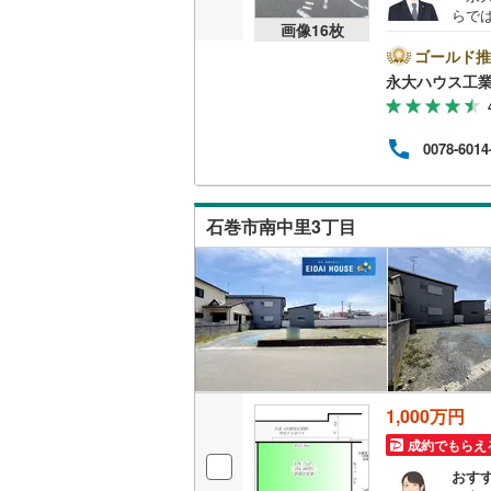
らで
画像
16
枚
マン
設や
ゴールド推
物件
永大ハウス工
富な
宅に
につ
0078-6014
備！お
休日
気軽
石巻市南中里3丁目
1,000万円
成約でもらえ
おす