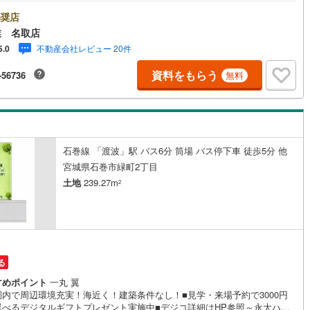
社の強みを大きく2つに分けてご紹介！1.＜豊富な不動産知識＞戸建・マン
ン・土地…と種別を問わず不動産を取り扱っております。さらに教育施設
奨店
業施設、子育て環境や行政などの地域情報を総合し、お客様により良い物
業 名取店
びをしていただけるよう、しっかりとサポートさせていただきます。2.＜
不動産会社レビュー 20件
5.0
豊富なスタッフ＞当社では【購入】【売却】【引っ越し】【リフォーム】
住宅に関する様々なご相談はもちろん、ご購入時に気になる住宅ローンや
資料をもらう
-56736
無料
税金についても、誠心誠意ご説明させていただきます。各店舗ではキッズ
ースも完備！お子様連れのご家族皆様で、ぜひお越しください。営業時間:
00～18:00（定休日:火・水曜日 ※店舗により変動あり）現地のご案内も可
すので、どうぞお気軽にお問い合わせください！
石巻線 「渡波」駅 バス6分 筒場 バス停下車 徒歩5分 他
宮城県石巻市緑町2丁目
土地
239.27m
2
る
すめポイント
一丸 翼
圏内で周辺環境充実！海近く！建築条件なし！■見学・来場予約で3000円
選べるデジタルギフトプレゼント実施中■デジコ詳細はHP参照～永大ハウ