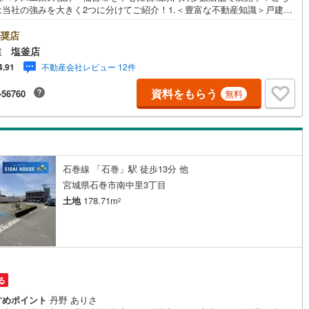
は当社の強みを大きく2つに分けてご紹介！1.＜豊富な不動産知識＞戸建・
ション・土地...と種別を問わず不動産を取り扱っております。更に教育施
商業施設、子育て環境や行政などの地域情報を総合し、お客様により良い
奨店
選びをして頂けるよう、しっかりとサポートさせて頂きます。2.＜経験豊
業 塩釜店
スタッフ＞当社では【購入】【売却】【引っ越し】【リフォーム】など住
不動産会社レビュー 12件
4.91
関する様々なご質問はもちろん、ご購入時に気になる住宅ローン各種税金
いても、誠心誠意ご説明させて頂きます。各店舗ではキッズスペースも完
資料をもらう
-56760
無料
子様連れのご家族様で是非お越しください。営業時間:10:00～18:00（定
火・水曜日※店舗により変動あり）現地のご案内も可能ですので、どうぞお
にお問い合わせください！
石巻線 「石巻」駅 徒歩13分 他
宮城県石巻市南中里3丁目
土地
178.71m
2
る
すめポイント
丹野 ありさ