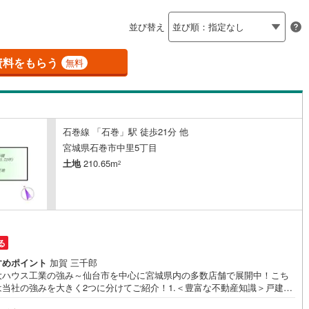
島根
岡山
広島
山口
河原町
(
7
)
柴田郡村田町
(
1
)
(
1
)
大街道南
(
2
)
ン内見(相談)可
（
1
）
IT重説可
（
0
）
並び替え
崎町
(
6
)
伊具郡丸森町
(
2
)
香川
愛媛
高知
保存した条件を見る
元町
(
5
)
宮城郡松島町
(
3
)
資料をもらう
ン対応とは？
無料
佐賀
長崎
熊本
大分
府町
(
12
)
黒川郡大和町
(
14
)
衡村
(
1
)
加美郡色麻町
(
0
)
石巻線 「石巻」駅 徒歩21分 他
谷町
(
7
)
遠田郡美里町
(
6
)
この条件で検索する
この条件で検索する
この条件で検索する
この条件で検索する
この条件で検索する
この条件で検索する
市区町村以下を選択
市区町村を選択す
駅を選択する
宮城県石巻市中里5丁目
三陸町
(
0
)
土地
210.65m
2
る
すめポイント
加賀 三千郎
大ハウス工業の強み～仙台市を中心に宮城県内の多数店舗で展開中！こち
は当社の強みを大きく2つに分けてご紹介！1.＜豊富な不動産知識＞戸建・
ション・土地...と種別を問わず不動産を取り扱っております。更に教育施