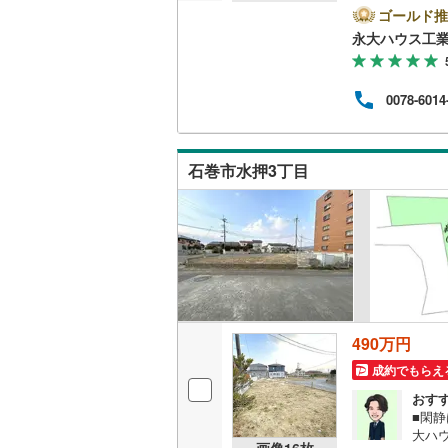
県内
ゴールド推
1.＜
永大ハウス工
り扱
報を
トさ
0078-6014
っ越
に気
各店
い。営
石巻市水押3丁目
ご案
490万円
成約でもらえ
おす
■閑
大ハ
画像
16
枚