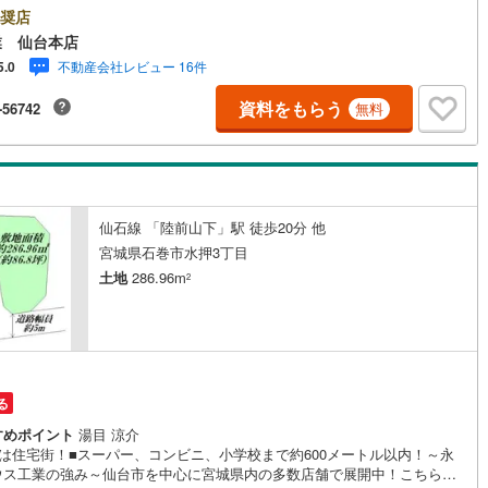
の多数店舗で展開中！こちらでは当社の強みを大きく2つに分けてご紹介！
奨店
豊富な不動産知識＞戸建・マンション・土地...と種別を問わず不動産を取
業 仙台本店
っております。更に教育施設や商業施設、子育て環境や行政などの地域情
不動産会社レビュー 16件
5.0
総合し、お客様により良い物件選びをして頂けるよう、しっかりとサポー
せて頂きます。2.＜経験豊富なスタッフ＞当社では【購入】【売却】【引
資料をもらう
-56742
無料
し】【リフォーム】など住宅に関する様々なご質問はもちろん、ご購入時
になる住宅ローン各種税金についても、誠心誠意ご説明させて頂きます。
舗ではキッズスペースも完備！お子様連れのご家族様で是非お越しくださ
業時間:10:00～18:00（定休日火・水曜日※店舗により変動あり）現地の
内も可能ですので、どうぞお気軽にお問い合わせください！
仙石線 「陸前山下」駅 徒歩20分 他
宮城県石巻市水押3丁目
土地
286.96m
2
る
すめポイント
湯目 涼介
静は住宅街！■スーパー、コンビニ、小学校まで約600メートル以内！～永
ウス工業の強み～仙台市を中心に宮城県内の多数店舗で展開中！こちらで