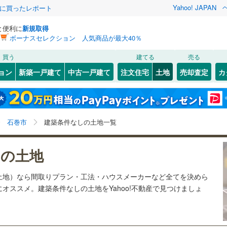
Yahoo! JAPAN
際に買ったレポート
と便利に
新規取得
ボーナスセレクション 人気商品が最大40％
検索条件を保存しました
買う
建てる
売る
0
)
常磐線
(
0
)
建ち方、日当たり
ョン
新築一戸建て
中古一戸建て
注文住宅
土地
売却査定
カ
この検索条件の新着物件通知は、
マイページ
から設定できます。
)
石巻線
(
34
)
以上
（
13
）
角地
（
8
）
2
)
宮城野区
門脇町
(
1
(
)
22
)
岩手
宮城
秋田
山形
0
)
陸羽東線
(
0
)
21
）
整形地
（
11
）
0
)
泉区
流留
(
(
75
1
)
)
宮城県、石巻市、価格未定を含む
神奈川
埼玉
千葉
茨城
線
(
0
)
石巻市
建築条件なしの土地一覧
(
1
)
蛇田
(
7
)
契約、入居関連など
9
)
塩竈市
(
31
)
湊
(
1
)
長野
富山
石川
福井
下鉄南北線
(
0
)
仙台市地下鉄東西線
(
0
)
しの土地
（
5
）
第一種低層住居専用地域
（
8
）
)
名取市
(
46
)
検索条件を保存する
)
渡波
(
4
)
閉じる
閉じる
お気に入りリストを見る
お気に入りリストを見る
閉じる
閉じる
(
35
)
岩沼市
(
21
)
岐阜
静岡
三重
行
(
0
)
仙台空港アクセス線
(
0
)
土地）なら間取りプラン・工法・ハウスメーカーなど全てを決めら
)
貞山
(
1
)
マイページ
オススメ。建築条件なしの土地をYahoo!不動産で見つけましょ
)
東松島市
(
8
)
駅が始発駅
（
4
）
海まで2km以内
（
6
）
兵庫
京都
滋賀
奈良
)
相野谷
(
1
)
)
刈田郡蔵王町
(
7
)
大街道北
(
1
)
応