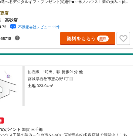
の選べるデジタルギフトプレゼント実施中■～永大ハウス工業の強み～仙台
中心に宮城県内の多数店舗で展開中！こちらでは当社の強みを大きく2つに
ご紹介！1.＜豊富な不動産知識＞戸建・マンション・土地...と種別を問
奨店
不動産を取り扱っております。更に教育施設や商業施設、子育て環境や行
業 高砂店
どの地域情報を総合し、お客様により良い物件選びをして頂けるよう、し
不動産会社レビュー 11件
4.72
りとサポートさせて頂きます。2.＜経験豊富なスタッフ＞当社では【購
【売却】【引っ越し】【リフォーム】など住宅に関する様々なご質問はも
資料をもらう
-56718
無料
ん、ご購入時に気になる住宅ローン各種税金についても、誠心誠意ご説明
て頂きます。各店舗ではキッズスペースも完備！お子様連れのご家族様で
越しください。営業時間:10:00～18:00（定休日火・水曜日※店舗により
あり）現地のご案内も可能ですので、どうぞお気軽にお問い合わせくださ
仙石線 「蛇田」駅 徒歩21分 他
宮城県石巻市恵み野1丁目
土地
323.94m
2
る
すめポイント
加賀 三千郎
大ハウス工業の強み～仙台市を中心に宮城県内の多数店舗で展開中！こち