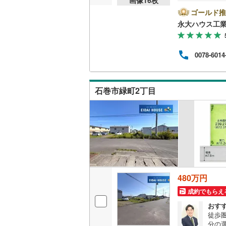
は当
ショ
ゴールド推
や商
永大ハウス工
件選
経験
など
0078-6014
各種
スペ
10:
能で
石巻市緑町2丁目
480万円
成約でもらえ
おす
徒歩
分の