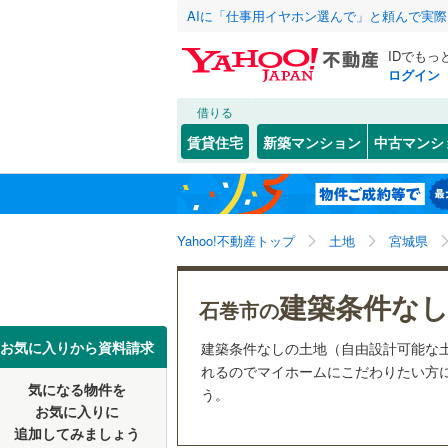
AIに「仕事用イヤホン選んで」と頼んで実
IDでもっ
ログイン
借りる
北海道
JR
北海道
東北本線
(
こだわり条件
配置、向き、
賃貸住宅
新築マンション
中古マンシ
仙石線
(
37
前道6m
仙台市
青葉区
門脇
(
2
(
)
8
東北
青森
大船渡線
(
平坦地
（
太白区
中里
(
1
(
)
9
関東
東京
秋田新幹
Yahoo!不動産トップ
土地
宮城県
日和が丘
販売、価格、
宮城県のそのほ
石巻市
(
4
緑町
(
1
)
信越・北陸
かの地域
新潟
地下鉄
仙台市地
建築条件な
更地渡し
白石市
(
1
石巻市の
山下町
(
1
多賀城市
東海
愛知
私鉄・その他
阿武隈急
お気に入りから資料請求
建築条件なしの土地（自由設計可能な
立地
水明北
(
3
れるのでマイホームにこだわりたい方に
栗原市
(
9
気になる物件を
最寄りの
う。
近畿
大阪
鹿妻南
(
3
お気に入りに
富谷市
(
9
追加してみましょう
広渕
(
2
)
オンライン対