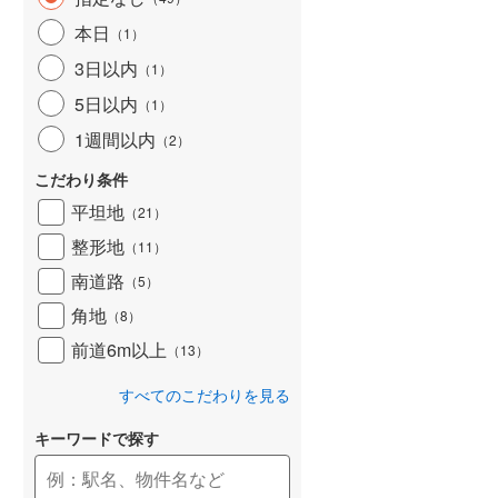
本日
（
1
）
3日以内
（
1
）
5日以内
（
1
）
1週間以内
（
2
）
こだわり条件
平坦地
（
21
）
整形地
（
11
）
南道路
（
5
）
角地
（
8
）
前道6m以上
（
13
）
すべてのこだわりを見る
キーワードで探す