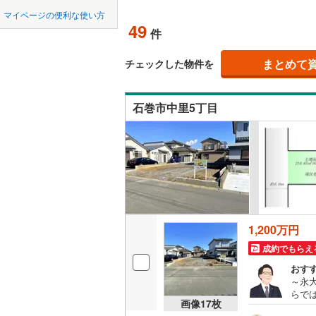
中国
鳥取
柴田郡大
マイページの便利な使い方
大街道東
オンライ
49
件
柴田郡川
四国
徳島
亘理郡山
まとめて
オンライ
チェックした物件を
九州・沖縄
福岡
宮城郡利
石巻市中里5丁目
黒川郡大
遠田郡涌
0
0
0
0
0
0
該当物件
該当物件
該当物件
該当物件
該当物件
該当物件
件
件
件
件
件
件
本吉郡南
1,200万円
成約でもらえ
おす
～永
らで
画像
17
枚
マン