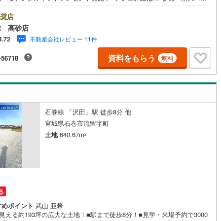
業の強み～仙台市を中心に宮城県内の多数店舗で展開中！こちらでは当社
みを大きく2つに分けてご紹介！1.＜豊富な不動産知識＞戸建・マンショ
奨店
土地...と種別を問わず不動産を取り扱っております。更に教育施設や商業
業 高砂店
、子育て環境や行政などの地域情報を総合し、お客様により良い物件選び
不動産会社レビュー 11件
4.72
て頂けるよう、しっかりとサポートさせて頂きます。2.＜経験豊富なスタ
＞当社では【購入】【売却】【引っ越し】【リフォーム】など住宅に関す
資料をもらう
-56718
無料
々なご質問はもちろん、ご購入時に気になる住宅ローン各種税金について
誠心誠意ご説明させて頂きます。各店舗ではキッズスペースも完備！お子
のご家族様で是非お越しください。営業時間:10:00～18:00（定休日火・
日※店舗により変動あり）現地のご案内も可能ですので、どうぞお気軽にお
合わせください！
石巻線 「沢田」駅 徒歩8分 他
宮城県石巻市流留字町
土地
640.67m
2
る
すめポイント
武山 亜希
見える約193坪の広大な土地！■駅まで徒歩8分！■見学・来場予約で3000