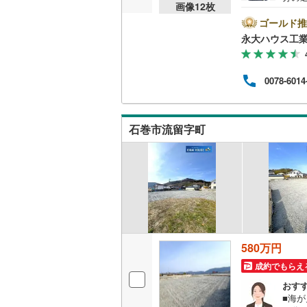
画像
12
枚
ス工
の強
ゴールド推
ン・
永大ハウス工
施設
をし
ッフ
0078-6014
る様
も、
様連れ
水曜
石巻市流留字町
問い
580万円
成約でもらえ
おす
■海が