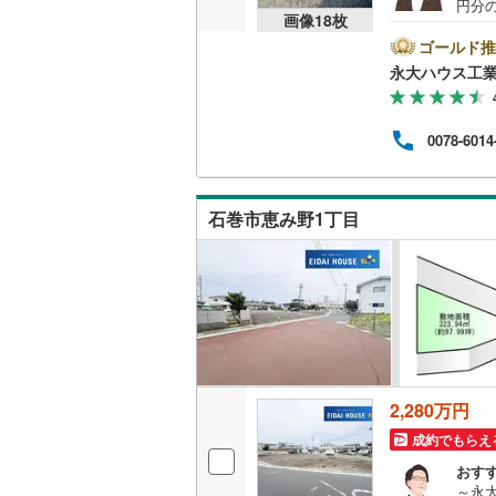
円分
画像
18
枚
市を
分けて
ゴールド推
わず
永大ハウス工
政な
っか
入】
0078-6014
ちろ
させ
是非お
変動
石巻市恵み野1丁目
い！
2,280万円
成約でもらえ
おす
～永