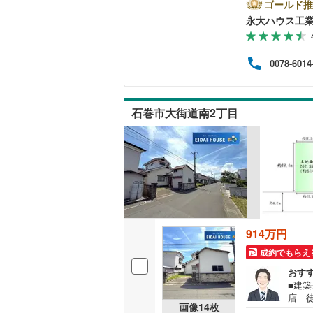
設や
ゴールド推
物件
永大ハウス工
富な
宅に
につ
0078-6014
備！お
休日
気軽
石巻市大街道南2丁目
914万円
成約でもらえ
おす
■建築
店 徒
画像
14
枚
ト実