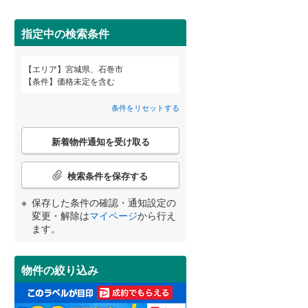
柴田郡柴田町
(
9
)
恵み野
(
1
)
亘理郡亘理町
(
11
)
指定中の検索条件
宮城郡七ヶ浜町
(
2
)
詳しく見る
エリア
宮城県、石巻市
宮崎
鹿児島
沖縄
条件
価格未定を含む
黒川郡大郷町
(
2
)
条件をリセットする
加美郡加美町
(
3
)
こ
牡鹿郡女川町
(
0
)
新着物件通知を受け取る
の
する
る
条件をリセットする
条件をリセットする
条件をリセットする
条件をリセットする
条件をリセットする
条件をリセットする
検
索
検索条件を保存する
条
件
保存した条件の確認・通知設定の
で
変更・解除は
マイページ
から行え
通
ます。
知
を
受
物件の絞り込み
け
取
る