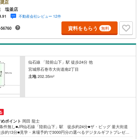
商業施設、子育て環境や行政などの地域情報を総合し、お客様により良い
奨店
選びをして頂けるよう、しっかりとサポートさせて頂きます。2.＜経験豊
業 塩釜店
スタッフ＞当社では【購入】【売却】【引っ越し】【リフォーム】など住
不動産会社レビュー 12件
4.91
関する様々なご質問はもちろん、ご購入時に気になる住宅ローン各種税金
いても、誠心誠意ご説明させて頂きます。各店舗ではキッズスペースも完
資料をもらう
-56760
無料
子様連れのご家族様で是非お越しください。営業時間:10:00～18:00（定
火・水曜日※店舗により変動あり）現地のご案内も可能ですので、どうぞお
にお問い合わせください！
仙石線 「陸前山下」駅 徒歩24分 他
宮城県石巻市大街道南2丁目
土地
202.35m
2
る
すめポイント
岡田 龍士
条件無し■JR仙石線「陸前山下」駅 徒歩約24分■ザ・ビッグ 釜大街道
歩約13分■見学・来場予約で3000円分の選べるデジタルギフトプレゼン
施中■デジコ詳細はHP参照～永大ハウス工業の強み～仙台市を中心に宮城