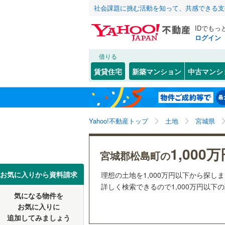
社会課題に挑む活動を知って、共感できる支
IDでもっ
ログイン
借りる
北海道
JR
北海道
東北本線
(
こだわり条件
配置、向き、
賃貸住宅
新築マンション
中古マンシ
仙石線
(
1
)
前道6m
仙台市
青葉区
高城
(
2
(
)
2
東北
青森
大船渡線
(
平坦地
（
太白区
(
2
関東
東京
秋田新幹
Yahoo!不動産トップ
土地
宮城県
販売、価格、
宮城県のそのほ
石巻市
(
3
信越・北陸
かの地域
新潟
地下鉄
仙台市地
1,000
更地渡し
白石市
(
1
宮城郡松島町の
多賀城市
東海
愛知
私鉄・その他
阿武隈急
お気に入りから資料請求
理想の土地を1,000万円以下から探し
立地
詳しく検索できるので1,000万円以下
栗原市
(
9
気になる物件を
最寄りの
近畿
大阪
お気に入りに
富谷市
(
0
追加してみましょう
オンライン対