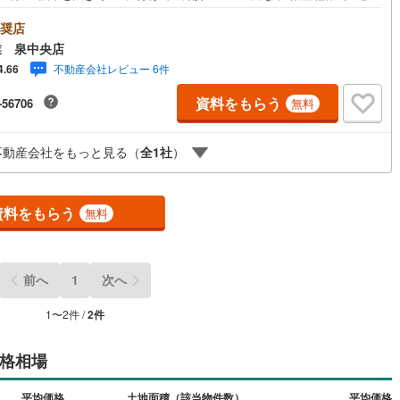
ション・土地...と種別を問わず不動産を取り扱っております。更に教育施
商業施設、子育て環境や行政などの地域情報を総合し、お客様により良い
奨店
選びをして頂けるよう、しっかりとサポートさせて頂きます。2.＜経験豊
業 泉中央店
スタッフ＞当社では【購入】【売却】【引っ越し】【リフォーム】など住
不動産会社レビュー 6件
4.66
関する様々なご質問はもちろん、ご購入時に気になる住宅ローン各種税金
いても、誠心誠意ご説明させて頂きます。各店舗ではキッズスペースも完
資料をもらう
-56706
無料
子様連れのご家族様で是非お越しください。営業時間:10:00～18:00（定
火・水曜日※店舗により変動あり）現地のご案内も可能ですので、どうぞお
にお問い合わせください！
不動産会社をもっと見る（
全
1
社
）
資料をもらう
無料
前へ
1
次へ
1
〜
2
件 /
2
件
格相場
平均価格
土地面積（該当物件数）
平均価格