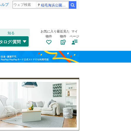
ヘルプ
稲毛海浜公園プール
検索
お気に入り
最近見た
マイ
知る
物件
物件
ページ
仙山線
(
0
)
タログ/質問
気仙沼線
(
0
)
南道路
（
0
）
若林区
(
1
)
福島
東北新幹線
(
0
)
古家あり
（
1
）
栃木
群馬
山梨
気仙沼市
(
1
)
角田市
(
4
)
登米市
(
3
)
大崎市
(
19
)
小学校まで1km以内
（
0
）
和歌山
刈田郡七ヶ宿町
(
0
)