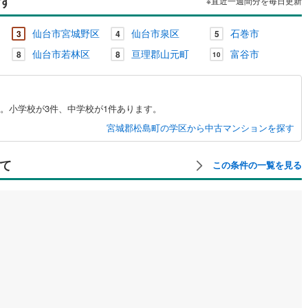
す
※直近一週間分を毎日更新
仙台市宮城野区
仙台市泉区
石巻市
3
4
5
仙台市若林区
亘理郡山元町
富谷市
8
8
10
。小学校が3件、中学校が1件あります。
宮城郡松島町の学区から中古マンションを探す
て
この条件の一覧を見る