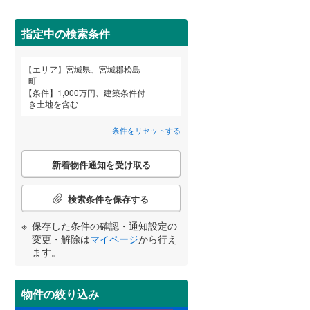
柴田郡柴田町
(
8
)
亘理郡亘理町
(
10
)
指定中の検索条件
宮城郡七ヶ浜町
(
1
)
詳しく見る
エリア
宮城県、宮城郡松島
宮崎
鹿児島
沖縄
町
黒川郡大郷町
(
2
)
条件
1,000万円、建築条件付
き土地を含む
加美郡加美町
(
3
)
条件をリセットする
牡鹿郡女川町
(
0
)
する
る
条件をリセットする
条件をリセットする
条件をリセットする
条件をリセットする
条件をリセットする
条件をリセットする
こ
新着物件通知を受け取る
の
検
索
検索条件を保存する
条
件
保存した条件の確認・通知設定の
で
変更・解除は
マイページ
から行え
通
ます。
知
を
受
物件の絞り込み
け