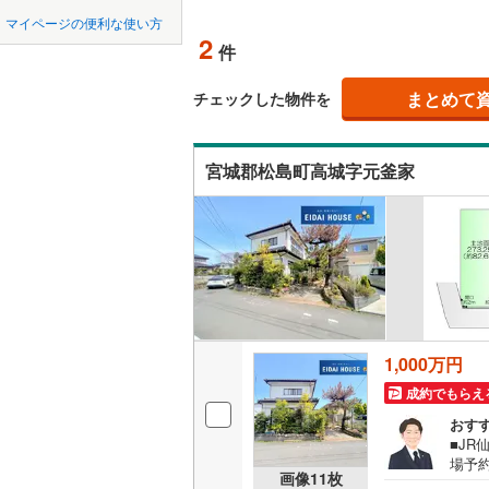
中国
鳥取
柴田郡大
マイページの便利な使い方
オンライ
2
件
柴田郡川
四国
徳島
亘理郡山
まとめて
オンライ
チェックした物件を
九州・沖縄
福岡
宮城郡利
宮城郡松島町高城字元釜家
黒川郡大
遠田郡涌
0
0
0
0
0
0
該当物件
該当物件
該当物件
該当物件
該当物件
該当物件
件
件
件
件
件
件
本吉郡南
1,000万円
成約でもらえ
おす
■JR
場予
画像
11
枚
業の