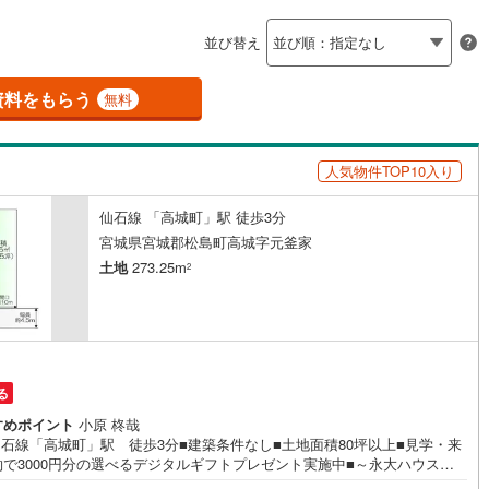
島根
岡山
広島
山口
河原町
(
4
)
柴田郡村田町
(
1
)
ン内見(相談)可
（
1
）
IT重説可
（
1
）
並び替え
崎町
(
5
)
伊具郡丸森町
(
2
)
香川
愛媛
高知
保存した条件を見る
元町
(
5
)
宮城郡松島町
(
2
)
資料をもらう
ン対応とは？
無料
佐賀
長崎
熊本
大分
府町
(
2
)
黒川郡大和町
(
3
)
人気物件TOP10入り
衡村
(
0
)
加美郡色麻町
(
0
)
谷町
(
6
)
遠田郡美里町
(
5
)
仙石線 「高城町」駅 徒歩3分
この条件で検索する
この条件で検索する
この条件で検索する
この条件で検索する
この条件で検索する
この条件で検索する
市区町村以下を選択
市区町村を選択す
駅を選択する
宮城県宮城郡松島町高城字元釜家
三陸町
(
0
)
土地
273.25m
2
る
すめポイント
小原 柊哉
仙石線「高城町」駅 徒歩3分■建築条件なし■土地面積80坪以上■見学・来
約で3000円分の選べるデジタルギフトプレゼント実施中■～永大ハウス工
強み～仙台市を中心に宮城県内の多数店舗で展開中！こちらでは当社の強