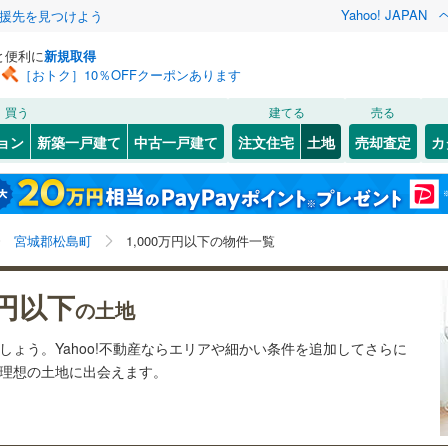
Yahoo! JAPAN
援先を見つけよう
と便利に
新規取得
［おトク］10％OFFクーポンあります
検索条件を保存しました
買う
建てる
売る
1
)
常磐線
(
0
)
建ち方、日当たり
ョン
新築一戸建て
中古一戸建て
注文住宅
土地
売却査定
カ
この検索条件の新着物件通知は、
マイページ
から設定できます。
石巻線
(
0
)
以上
（
1
）
角地
（
0
）
7
)
宮城野区
(
0
)
岩手
宮城
秋田
山形
0
)
陸羽東線
(
0
)
1
）
整形地
（
0
）
1
)
泉区
(
5
)
宮城県、宮城郡松島町、1,000万円、建築条件付き土地
神奈川
埼玉
千葉
茨城
線
(
0
)
宮城郡松島町
1,000万円以下の物件一覧
を含む
契約、入居関連など
0
)
塩竈市
(
20
)
長野
富山
石川
福井
下鉄南北線
(
0
)
仙台市地下鉄東西線
(
0
)
万円以下
（
1
）
第一種低層住居専用地域
（
0
）
)
名取市
(
1
)
の土地
閉じる
閉じる
お気に入りリストを見る
お気に入りリストを見る
閉じる
閉じる
(
3
)
岩沼市
(
9
)
岐阜
静岡
三重
行
(
0
)
仙台空港アクセス線
(
0
)
ましょう。Yahoo!不動産ならエリアや細かい条件を追加してさらに
検索条件を保存する
の理想の土地に出会えます。
)
東松島市
(
5
)
マイページ
駅が始発駅
（
0
）
海まで2km以内
（
0
）
兵庫
京都
滋賀
奈良
)
刈田郡蔵王町
(
6
)
応