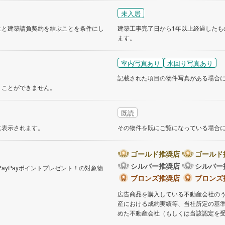
未入居
社と建築請負契約を結ぶことを条件にし
建築工事完了日から1年以上経過したも
ます。
室内写真あり
水回り写真あり
記載された項目の物件写真がある場合
くことができません。
既読
に表示されます。
その物件を既にご覧になっている場合
ゴールド推奨店
ゴールド
シルバー推奨店
シルバー
PayPayポイントプレゼント！の対象物
。
ブロンズ推奨店
ブロンズ
広告商品を購入している不動産会社の
産における成約実績等、当社所定の基
めた不動産会社（もしくは当該認定を