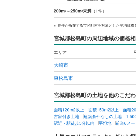
200m
～250m
未満
（
1
件）
2
2
物件が所在する市区町村を対象とした平均価格
宮城郡松島町の周辺地域の価格相
エリア
大崎市
東松島市
宮城郡松島町の土地を他のこだわ
面積120m2以上
面積150m2以上
面積2
古家付き土地
建築条件なしの土地
1,5
駅近・駅徒歩5分以内
平坦地
前道6メー