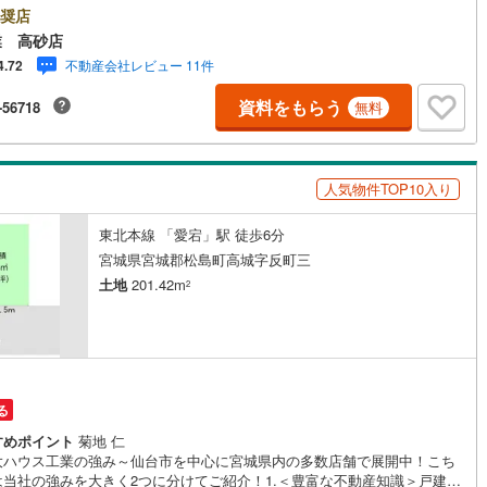
大きく2つに分けてご紹介！1.＜豊富な不動産知識＞戸建・マンション・土
奨店
..と種別を問わず不動産を取り扱っております。更に教育施設や商業施設、
業 高砂店
て環境や行政などの地域情報を総合し、お客様により良い物件選びをして
不動産会社レビュー 11件
4.72
るよう、しっかりとサポートさせて頂きます。2.＜経験豊富なスタッフ＞
では【購入】【売却】【引っ越し】【リフォーム】など住宅に関する様々
資料をもらう
-56718
無料
質問はもちろん、ご購入時に気になる住宅ローン各種税金についても、誠
意ご説明させて頂きます。各店舗ではキッズスペースも完備！お子様連れ
族様で是非お越しください。営業時間:10:00～18:00（定休日火・水曜日
舗により変動あり）現地のご案内も可能ですので、どうぞお気軽にお問い合
人気物件TOP10入り
ください！
東北本線 「愛宕」駅 徒歩6分
宮城県宮城郡松島町高城字反町三
土地
201.42m
2
る
すめポイント
菊地 仁
大ハウス工業の強み～仙台市を中心に宮城県内の多数店舗で展開中！こち
は当社の強みを大きく2つに分けてご紹介！1.＜豊富な不動産知識＞戸建・