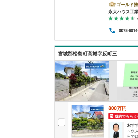
みを
ゴールド推
地.
永大ハウス工
子育
頂け
当社
0078-6014
なご
心誠
のご家
※店
宮城郡松島町高城字反町三
わせ
800万円
成約でもらえ
おす
～永
らで