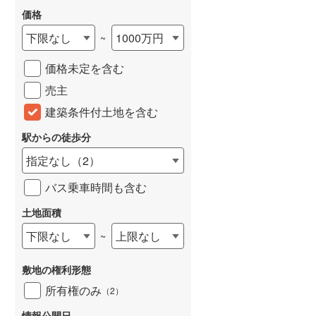
価格
下限なし
1000万円
~
価格未定を含む
売主
建築条件付土地を含む
駅からの徒歩分
指定なし
（
2
）
バス乗車時間も含む
土地面積
下限なし
上限なし
~
敷地の権利形態
所有権のみ
（
2
）
情報公開日