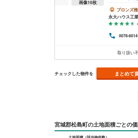
画像
10
枚
マン
設や
ブロンズ推
物件
永大ハウス工
富な
宅に
につ
0078-6014
備！お
休日
気軽
取り扱い
まとめて
チェックした物件を
宮城郡松島町の土地面積ごとの価
土地面積（該当物件数）