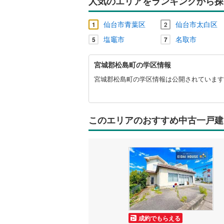
人気のエリアをランキングから探
仙台市青葉区
仙台市太白区
1
2
塩竈市
名取市
5
7
宮
宮城郡松島町の学区情報
城
郡
宮城郡松島町の学区情報は公開されています
松
島
町
に
このエリアのおすすめ中古一戸建
関
す
る
情
報
成約でもらえる