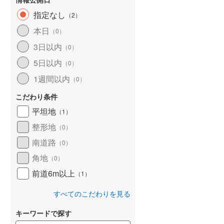
指定なし
（
2
）
本日
（
0
）
3日以内
（
0
）
5日以内
（
0
）
1週間以内
（
0
）
こだわり条件
平坦地
（
1
）
整形地
（
0
）
南道路
（
0
）
角地
（
0
）
前道6m以上
（
1
）
すべてのこだわりを見る
キーワードで探す