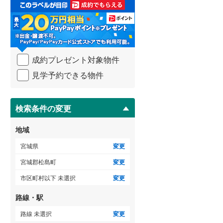
取
る
・
条
件
を
成約プレゼント対象物件
マ
イ
見学予約できる物件
ペ
ー
ジ
に
検索条件の変更
保
存
地域
す
る
宮城県
変更
宮城郡松島町
変更
市区町村以下 未選択
変更
路線・駅
路線 未選択
変更