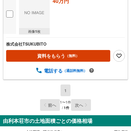
40万円
画像
1
枚
株式会社TSUKUBITO
資料をもらう
（無料）
電話する
（通話料無料）
1
1
〜
1
件
前へ
次へ
/
1
件
由利本荘市の土地面積ごとの価格相場