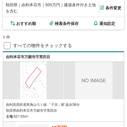
秋田県｜由利本荘市｜500万円｜建築条件付き土地
条件変更
を含む
おすすめ順
検索条件保存
通知設定
1
件
すべての物件をチェックする
由利本荘市万願寺字荒田目
由利高原鉄道鳥海山ろく線 「子吉」駅 徒歩38分
秋田県由利本荘市万願寺字荒田目
土地
927.55m
2