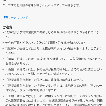
タップすると用語の意味が書かれたポップアップが開きます。
PRマークについて
ご注意
消費税および地方消費税の対象となる場合は税込み価格が表示されていま
す。
物件の写真やイラスト、CGなどは実際と異なる場合があります。
市区町村の合併などにより、地図が表示されない場合があります。ご了承く
ださい。
「新築一戸建て」には、完成後1年を経過している未入居物件が掲載されてい
る場合があります。
「新築一戸建て」には、販売住戸が複数の物件は、全ての住戸に該当しない
項目もあります。各問い合わせ先にご確認ください。
「建築条件付き土地」の価格には、建物価格は含まれません。
「建築条件付き土地」の「建物プラン例」は、土地購入者の設計プランの一
例であり、プランの採用可否は任意です。
「土地（建築条件なし）」の「建物プラン例」に関して、そのプラン例は特
定の建築請負会社によるもので、 当該建築請負会社以外で建てた場合、同様
のものが同価格で建てられるとは限りません。また、建築請負会社を特定す