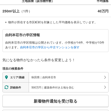
土地面積（該当物件数）
平均価格
250m
以上
（
1
件）
40万円
2
物件が所在する市区町村を対象とした平均価格を表示しています。
由
由利本荘市の学区情報
利
由利本荘市の学区情報は公開されています。小学校が14件、中学校が10件
本
あります。
由利本荘市の学区から中古マンションを探す
荘
市
に
気になる物件がなかったら
条件を変更しよう！
関
現在の検索条件
す
る
秋田県｜由利本荘市
エリア/路線
情
報
500万円｜建築条件付き土地を含む
詳細条件
こ
新着物件通知を受け取る
の
検