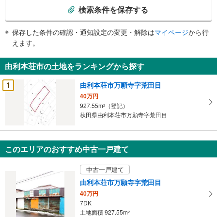
索
検索条件を保存する
条
件
保存した条件の確認・通知設定の変更・解除は
マイページ
から行
で
えます。
通
知
由利本荘市の土地をランキングから探す
を
受
1
由利本荘市万願寺字荒田目
け
40万円
取
927.55m
（登記）
2
る
秋田県由利本荘市万願寺字荒田目
・
条
件
このエリアのおすすめ中古一戸建て
を
マ
中古一戸建て
イ
由利本荘市万願寺字荒田目
ペ
40万円
ー
7DK
ジ
土地面積 927.55m
2