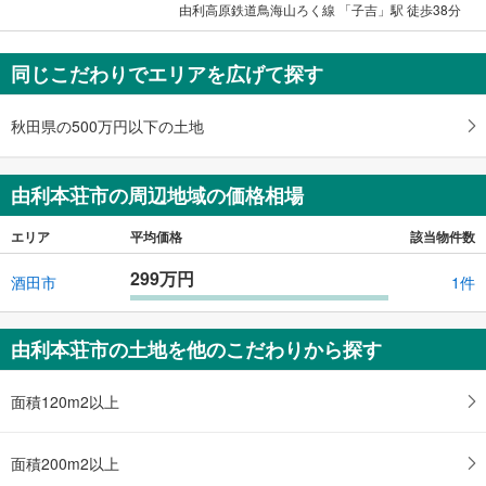
に
由利高原鉄道鳥海山ろく線 「子吉」駅 徒歩38分
保
存
同じこだわりでエリアを広げて探す
す
る
秋田県の500万円以下の土地
由利本荘市の周辺地域の価格相場
エリア
平均価格
該当物件数
299万円
酒田市
1件
由利本荘市の土地を他のこだわりから探す
面積120m2以上
面積200m2以上