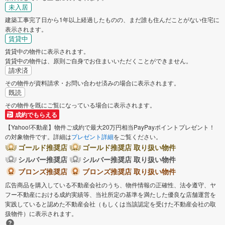
未入居
建築工事完了日から1年以上経過したものの、まだ誰も住んだことがない住宅に
表示されます。
賃貸中
賃貸中の物件に表示されます。
賃貸中の物件は、原則ご自身でお住まいいただくことができません。
請求済
その物件が資料請求・お問い合わせ済みの場合に表示されます。
既読
その物件を既にご覧になっている場合に表示されます。
成約でもらえる
【Yahoo!不動産】物件ご成約で最大20万円相当PayPayポイントプレゼント！
の対象物件です。詳細は
プレゼント詳細
をご覧ください。
ゴールド推奨店
ゴールド推奨店 取り扱い物件
シルバー推奨店
シルバー推奨店 取り扱い物件
ブロンズ推奨店
ブロンズ推奨店 取り扱い物件
広告商品を購入している不動産会社のうち、物件情報の正確性、法令遵守、ヤ
フー不動産における成約実績等、当社所定の基準を満たした優良な店舗運営を
実践していると認めた不動産会社（もしくは当該認定を受けた不動産会社の取
扱物件）に表示されます。