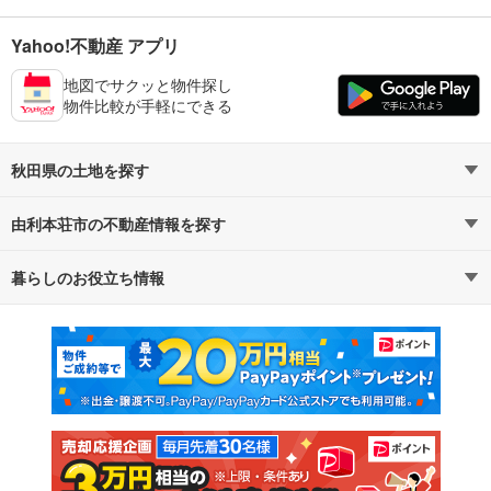
Yahoo!不動産 アプリ
地図でサクッと物件探し
物件比較が手軽にできる
秋田県の土地を探す
由利本荘市の不動産情報を探す
路線・駅から探す
地域から探す
暮らしのお役立ち情報
不動産・住宅
賃貸住宅
通勤・通学時間から探す
地図から探す
マンションカタログ
教えて！住まいの先生
新築マンション
中古マンション
新築一戸建て
中古一戸建て
注文住宅
土地