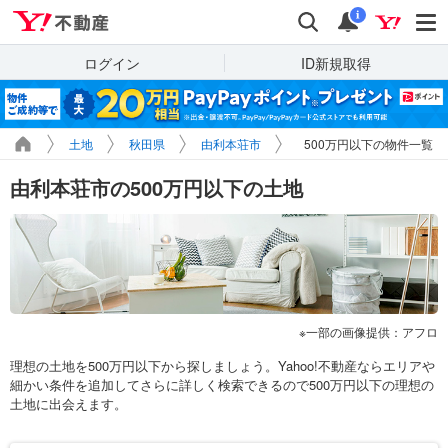
Yahoo!不動産
検索
通知
i
ログイン
ID新規取得
土地
秋田県
由利本荘市
500万円以下の物件一覧
由利本荘市の500万円以下の土地
一部の画像提供：アフロ
理想の土地を500万円以下から探しましょう。Yahoo!不動産ならエリアや
細かい条件を追加してさらに詳しく検索できるので500万円以下の理想の
土地に出会えます。