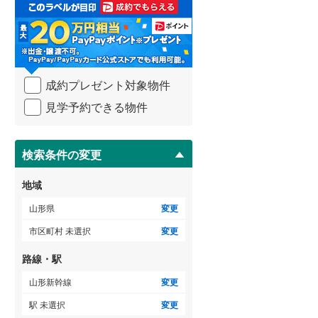
取
る
・
条
件
を
成約プレゼント対象物件
マ
イ
見学予約できる物件
ペ
ー
ジ
に
検索条件の変更
保
存
地域
す
る
山形県
変更
市区町村 未選択
変更
路線・駅
山形新幹線
変更
駅 未選択
変更