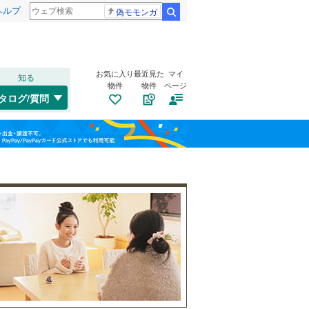
ヘルプ
偽モモンガ
検索
お気に入り
最近見た
マイ
知る
物件
物件
ページ
陸羽西線
(
1
)
タログ/質問
左沢線
(
23
)
南道路
（
2
）
鶴岡市
(
1
)
福島
(
0
)
古家あり
（
3
）
寒河江市
(
0
)
栃木
群馬
山梨
長井市
(
0
)
尾花沢市
(
0
)
東村山郡中山町
(
1
)
西村山郡朝日町
(
0
)
小学校まで1km以内
（
4
）
和歌山
最上郡金山町
(
0
)
最上郡真室川町
(
0
)