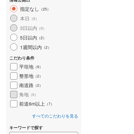
指定なし
（
25
）
本日
（
0
）
3日以内
（
0
）
5日以内
（
2
）
1週間以内
（
2
）
こだわり条件
平坦地
（
9
）
整形地
（
2
）
南道路
（
2
）
角地
（
0
）
前道6m以上
（
7
）
すべてのこだわりを見る
キーワードで探す