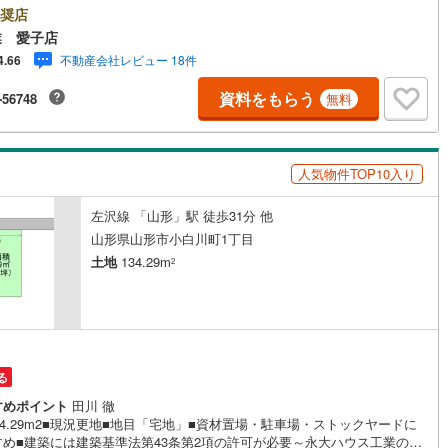
..と種別を問わず不動産を取り扱っております。更に教育施設や商業施設、
奨店
て環境や行政などの地域情報を総合し、お客様により良い物件選びをして
業 愛子店
るよう、しっかりとサポートさせて頂きます。2.＜経験豊富なスタッフ＞
不動産会社レビュー 18件
4.66
では【購入】【売却】【引っ越し】【リフォーム】など住宅に関する様々
質問はもちろん、ご購入時に気になる住宅ローン各種税金についても、誠
資料をもらう
-56748
無料
意ご説明させて頂きます。各店舗ではキッズスペースも完備！お子様連れ
族様で是非お越しください。営業時間:10:00～18:00（定休日火・水曜日
舗により変動あり）現地のご案内も可能ですので、どうぞお気軽にお問い合
ください！
人気物件TOP10入り
左沢線 「山形」駅 徒歩31分 他
山形県山形市小白川町1丁目
土地
134.29m
2
る
すめポイント
田川 徹
34.29m2■現況更地■地目「宅地」■資材置場・駐車場・ストックヤードに
すめ■建築には建築基準法第43条第2項の許可が必要～永大ハウス工業の強