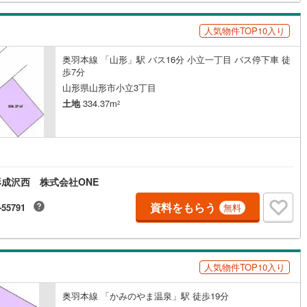
人気物件TOP10入り
奥羽本線 「山形」駅 バス16分 小立一丁目 バス停下車 徒
歩7分
山形県山形市小立3丁目
土地
334.37m
2
成沢西 株式会社ONE
資料をもらう
-55791
無料
人気物件TOP10入り
奥羽本線 「かみのやま温泉」駅 徒歩19分