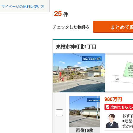
中国
鳥取
マイページの便利な使い方
最上郡大
オンライ
25
件
四国
徳島
東置賜郡
まとめて
オンライ
チェックした物件を
西置賜郡
九州・沖縄
福岡
東田川郡
東根市神町北1丁目
0
0
0
0
0
0
該当物件
該当物件
該当物件
該当物件
該当物件
該当物件
件
件
件
件
件
件
980万円
成約でもらえ
おす
■建
業の
画像
16
枚
みを