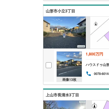
山形市小立3丁目
1,800万円
ハウスドゥ山形
0078-6014
画像
13
枚
上山市長清水3丁目