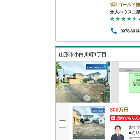
地.
ゴールド推
子育
永大ハウス工
頂け
当社
なご
0078-6014
心誠
のご家
※店
わせ
山形市小白川町1丁目
300万円
成約でもらえ
おす
■約1
おす