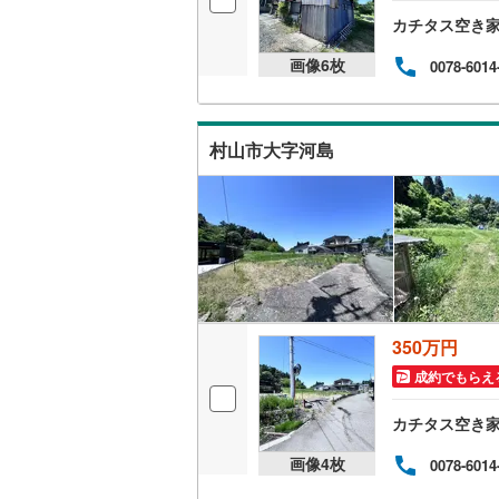
カチタス空き
画像
6
枚
0078-6014
村山市大字河島
350万円
成約でもらえ
カチタス空き
画像
4
枚
0078-6014