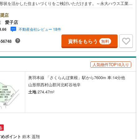
地形状を活かした住まいづくりをご検討いただけます。～永大ハウス工業の
～仙台市を中心に宮城県内の多数店舗で展開中！こちらでは当社の強みを
2つに分けてご紹介！1.＜豊富な不動産知識＞戸建・マンション・土地...
奨店
別を問わず不動産を取り扱っております。更に教育施設や商業施設、子育
業 愛子店
境や行政などの地域情報を総合し、お客様により良い物件選びをして頂け
不動産会社レビュー 18件
4.66
う、しっかりとサポートさせて頂きます。2.＜経験豊富なスタッフ＞当社
【購入】【売却】【引っ越し】【リフォーム】など住宅に関する様々なご
資料をもらう
-56748
無料
はもちろん、ご購入時に気になる住宅ローン各種税金についても、誠心誠
説明させて頂きます。各店舗ではキッズスペースも完備！お子様連れのご
で是非お越しください。営業時間:10:00～18:00（定休日火・水曜日※店
より変動あり）現地のご案内も可能ですので、どうぞお気軽にお問い合わ
人気物件TOP10入り
ださい！
奥羽本線 「さくらんぼ東根」駅から7600m 車:14分他
山形県西村山郡河北町谷地辛
土地
274.47m
2
る
すめポイント
鈴木 遥翔