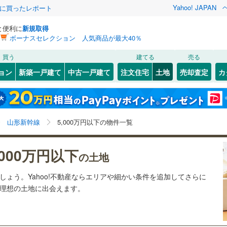
Yahoo! JAPAN
際に買ったレポート
と便利に
新規取得
ボーナスセレクション 人気商品が最大40％
検索条件を保存しました
買う
建てる
売る
)
陸羽東線
(
0
)
建ち方、日当たり
ョン
新築一戸建て
中古一戸建て
注文住宅
土地
売却査定
カ
この検索条件の新着物件通知は、
マイページ
から設定できます。
39
)
米坂線
(
0
)
以上
（
7
）
角地
（
0
）
9
)
米沢市
(
0
)
岩手
宮城
秋田
山形
2
)
山形新幹線
(
25
)
かみのやま温泉
さくらんぼ東根
)
(
15
)
(
0
)
(
5
)
(
0
)
9
）
整形地
（
2
）
)
新庄市
(
0
)
山形県、山形新幹線、5,000万円、建築条件付き土地を
神奈川
埼玉
千葉
茨城
山形新幹線
5,000万円以下の物件一覧
)
村山市
(
4
)
含む
フラワー長井線
(
0
)
契約、入居関連など
)
東根市
(
2
)
長野
富山
石川
福井
,000万円以下
(
2
)
(
5
)
（
0
）
第一種低層住居専用地域
（
4
）
の土地
)
東村山郡山辺町
(
0
)
閉じる
閉じる
お気に入りリストを見る
お気に入りリストを見る
閉じる
閉じる
岐阜
静岡
三重
ましょう。Yahoo!不動産ならエリアや細かい条件を追加してさらに
検索条件を保存する
河北町
(
2
)
西村山郡西川町
(
0
)
の理想の土地に出会えます。
マイページ
駅が始発駅
（
0
）
海まで2km以内
（
0
）
兵庫
京都
滋賀
奈良
大江町
(
0
)
北村山郡大石田町
(
0
)
上町
(
0
)
最上郡舟形町
(
0
)
応