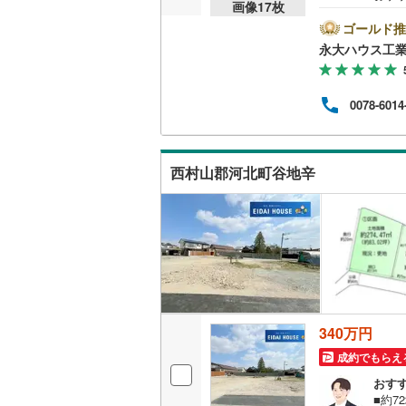
画像
17
枚
み～
きく2
ゴールド推
種別
永大ハウス工
環境
よう
は【
0078-6014
問は
ご説
族様で
によ
西村山郡河北町谷地辛
くだ
340万円
成約でもらえ
おす
■約