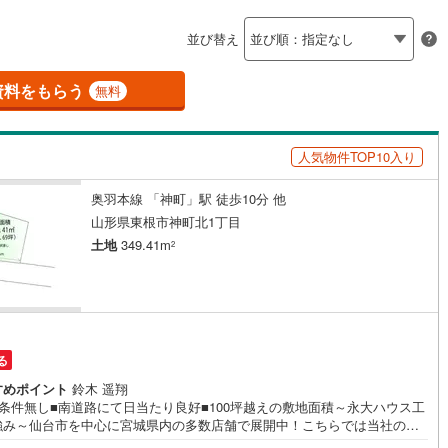
島根
岡山
広島
山口
蔵村
(
0
)
最上郡鮭川村
(
0
)
ン内見(相談)可
（
19
）
IT重説可
（
0
）
並び替え
香川
愛媛
高知
高畠町
(
0
)
東置賜郡川西町
(
0
)
保存した条件を見る
資料をもらう
ン対応とは？
無料
白鷹町
(
0
)
西置賜郡飯豊町
(
0
)
佐賀
長崎
熊本
大分
庄内町
(
0
)
飽海郡遊佐町
(
0
)
人気物件TOP10入り
奥羽本線 「神町」駅 徒歩10分 他
この条件で検索する
この条件で検索する
この条件で検索する
この条件で検索する
この条件で検索する
この条件で検索する
市区町村以下を選択
市区町村を選択す
駅を選択する
山形県東根市神町北1丁目
土地
349.41m
2
る
すめポイント
鈴木 遥翔
築条件無し■南道路にて日当たり良好■100坪越えの敷地面積～永大ハウス工
強み～仙台市を中心に宮城県内の多数店舗で展開中！こちらでは当社の強
大きく2つに分けてご紹介！1.＜豊富な不動産知識＞戸建・マンション・土