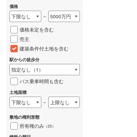
価格
下限なし
5000万円
~
価格未定を含む
売主
建築条件付土地を含む
駅からの徒歩分
指定なし
（
1
）
バス乗車時間も含む
土地面積
下限なし
上限なし
~
敷地の権利形態
所有権のみ
（
25
）
情報公開日