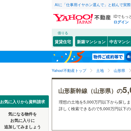
AIに「仕事用イヤホン選んで」と頼んで実
IDでもっ
ログイン
借りる
北海道
JR
北海道
仙山線
(
23
こだわり条件
配置、向き、
賃貸住宅
新築マンション
中古マンシ
奥羽本線
(
前道6m
山形市
(
2
東北
青森
羽越本線
(
(
0
)
(
0
)
(
0
平坦地
（
酒田市
(
1
関東
東京
Yahoo!不動産トップ
土地
山形県
上山市
(
2
私鉄・その他
山形鉄道
販売、価格、
天童市
(
0
信越・北陸
新潟
5
更地渡し
山形新幹線（山形県）の
南陽市
(
0
東海
愛知
お気に入りから資料請求
理想の土地を5,000万円以下から探し
立地
西村山郡
詳しく検索できるので5,000万円以下
気になる物件を
最寄りの
近畿
大阪
西村山郡
お気に入りに
追加してみましょう
最上郡最
オンライン対