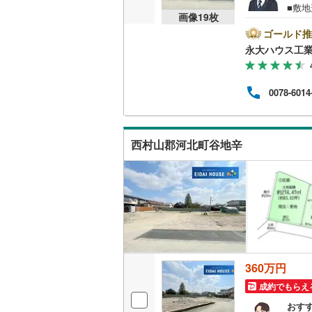
■敷
画像
19
枚
強み
大きく
ゴールド推
と種
永大ハウス工
て環
るよ
では
0078-6014
質問
意ご
家族様
舗に
西村山郡河北町谷地辛
せく
360万円
成約でもらえ
おす