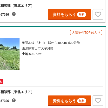
家相談部（東北エリア）
資料をもらう
-57396
無料
人気物件TOP10入り
奥羽本線 「村山」駅から4000m 車:9分他
山形県村山市大字河島
土地
598.79m
2
る
家相談部（東北エリア）
資料をもらう
-57396
無料