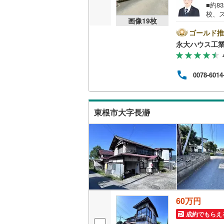
■約
校、
画像
19
枚
市を
分けて
ゴールド推
わず
永大ハウス工
政な
っか
入】
0078-6014
ちろ
させ
是非お
変動
東根市大字長瀞
い！
60万円
成約でもらえ