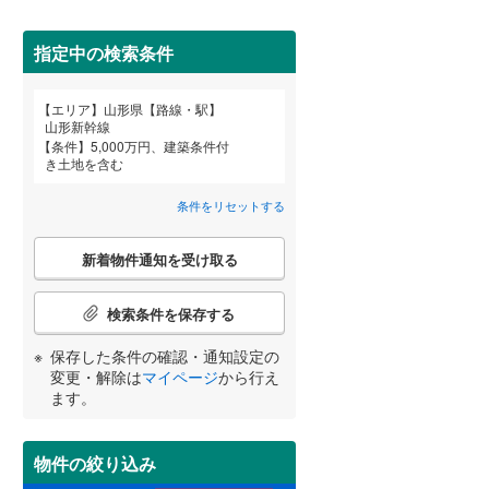
最上郡戸沢村
(
0
)
指定中の検索条件
西置賜郡小国町
(
0
)
詳しく見る
エリア
山形県【路線・駅】
東田川郡三川町
(
0
)
宮崎
鹿児島
沖縄
山形新幹線
条件
5,000万円、建築条件付
き土地を含む
条件をリセットする
する
る
条件をリセットする
条件をリセットする
条件をリセットする
条件をリセットする
条件をリセットする
条件をリセットする
こ
新着物件通知を受け取る
の
検
索
検索条件を保存する
条
件
保存した条件の確認・通知設定の
で
変更・解除は
マイページ
から行え
通
ます。
知
を
受
物件の絞り込み
け