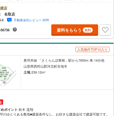
仙台市を中心に宮城県内の多数店舗で展開中！こちらでは当社の強みを大
つに分けてご紹介！1.＜豊富な不動産知識＞戸建・マンション・土地...と
奨店
を問わず不動産を取り扱っております。更に教育施設や商業施設、子育て
業 名取店
や行政などの地域情報を総合し、お客様により良い物件選びをして頂ける
不動産会社レビュー 20件
5.0
、しっかりとサポートさせて頂きます。2.＜経験豊富なスタッフ＞当社で
購入】【売却】【引っ越し】【リフォーム】など住宅に関する様々なご質
資料をもらう
-56736
無料
もちろん、ご購入時に気になる住宅ローン各種税金についても、誠心誠意
明させて頂きます。各店舗ではキッズスペースも完備！お子様連れのご家
是非お越しください。営業時間:10:00～18:00（定休日火・水曜日※店舗
り変動あり）現地のご案内も可能ですので、どうぞお気軽にお問い合わせ
人気物件TOP10入り
さい！
奥羽本線 「さくらんぼ東根」駅から7600m 車:14分他
山形県西村山郡河北町谷地辛
土地
239.12m
2
る
すめポイント
鈴木 遥翔
72坪のゆとりある敷地■建築条件なし、お好きな建築会社で建築可能です。