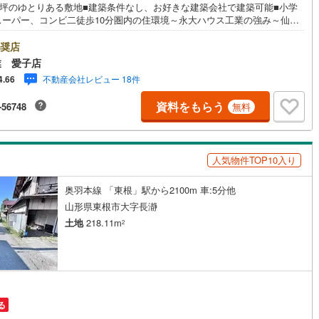
83坪のゆとりある敷地■建築条件なし、お好きな建築会社で建築可能■小学
スーパー、コンビ二徒歩10分圏内の住環境～永大ハウス工業の強み～仙台
中心に宮城県内の多数店舗で展開中！こちらでは当社の強みを大きく2つに
ご紹介！1.＜豊富な不動産知識＞戸建・マンション・土地...と種別を問
奨店
不動産を取り扱っております。更に教育施設や商業施設、子育て環境や行
業 愛子店
どの地域情報を総合し、お客様により良い物件選びをして頂けるよう、し
不動産会社レビュー 18件
4.66
りとサポートさせて頂きます。2.＜経験豊富なスタッフ＞当社では【購
【売却】【引っ越し】【リフォーム】など住宅に関する様々なご質問はも
資料をもらう
-56748
無料
ん、ご購入時に気になる住宅ローン各種税金についても、誠心誠意ご説明
て頂きます。各店舗ではキッズスペースも完備！お子様連れのご家族様で
越しください。営業時間:10:00～18:00（定休日火・水曜日※店舗により
あり）現地のご案内も可能ですので、どうぞお気軽にお問い合わせくださ
人気物件TOP10入り
奥羽本線 「東根」駅から2100m 車:5分他
山形県東根市大字長瀞
土地
218.11m
2
る