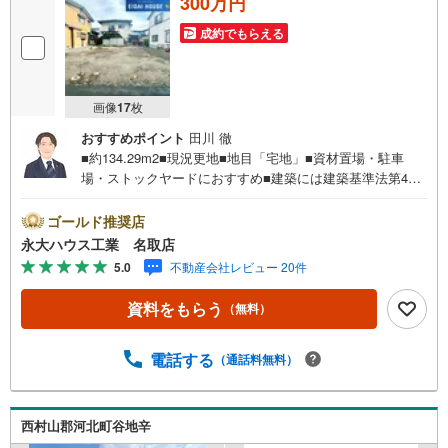
300万円
成約でもらえる
画像
17
枚
おすすめポイント
田川 徹
■約134.29m2■現況更地■地目「宅地」■資材置場・駐車
場・ストックヤードにおすすめ■建築には建築基準法第43
条第2項の許可が必要～永大ハウス工業の強み～仙台市を中
心に宮城県内の多数店舗で展開中！こちらでは当社の強み
ゴールド推奨店
を大きく2つに分けてご紹介！1.＜豊富な不動産知識＞戸
永大ハウス工業 名取店
建・マンション・土地...と種別を問わず不動産を取り扱っ
5.0
不動産会社レビュー 20件
ております。更に教育施設や商業施設、子育て環境や行政
などの地域情報を総合し、お客様により良い物件選びをし
資料をもらう
（無料）
て頂けるよう、しっかりとサポートさせて頂きます。2.＜
経験豊富なスタッフ＞当社では【購入】【売却】【引っ越
し】【リフォーム】など住宅に関する様々なご質問はもち
電話する
（通話料無料）
ろん、ご購入時に気になる住宅ローン各種税金について
も、誠心誠意ご説明させて頂きます。各店舗ではキッズス
ペースも完備！お子様連れのご家族様で是非お越しくださ
西村山郡河北町谷地辛
い。営業時間:10:00～18:00（定休日火・水曜日※店舗によ