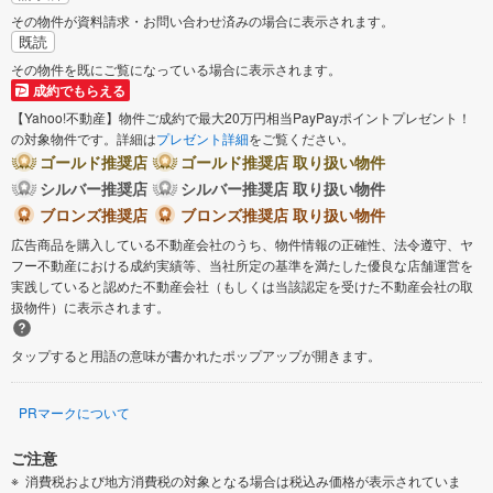
その物件が資料請求・お問い合わせ済みの場合に表示されます。
既読
その物件を既にご覧になっている場合に表示されます。
成約でもらえる
【Yahoo!不動産】物件ご成約で最大20万円相当PayPayポイントプレゼント！
の対象物件です。詳細は
プレゼント詳細
をご覧ください。
ゴールド推奨店
ゴールド推奨店 取り扱い物件
シルバー推奨店
シルバー推奨店 取り扱い物件
ブロンズ推奨店
ブロンズ推奨店 取り扱い物件
広告商品を購入している不動産会社のうち、物件情報の正確性、法令遵守、ヤ
フー不動産における成約実績等、当社所定の基準を満たした優良な店舗運営を
実践していると認めた不動産会社（もしくは当該認定を受けた不動産会社の取
扱物件）に表示されます。
タップすると用語の意味が書かれたポップアップが開きます。
PRマークについて
ご注意
消費税および地方消費税の対象となる場合は税込み価格が表示されていま