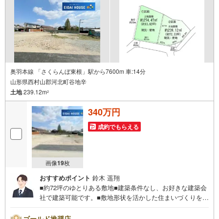
り変動あり）現地のご案内も可能ですので、どうぞお気軽
にお問い合わせください！
奥羽本線 「さくらんぼ東根」駅から7600m 車:14分
山形県西村山郡河北町谷地辛
土地
239.12m
2
340万円
成約でもらえる
画像
19
枚
おすすめポイント
鈴木 遥翔
■約72坪のゆとりある敷地■建築条件なし、お好きな建築会
社で建築可能です。■敷地形状を活かした住まいづくりをご
検討いただけます。～永大ハウス工業の強み～仙台市を中
心に宮城県内の多数店舗で展開中！こちらでは当社の強み
ゴールド推奨店