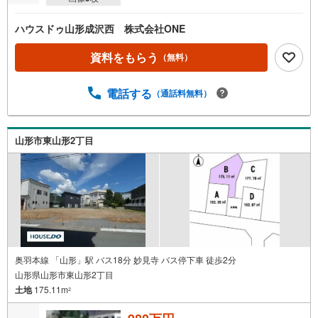
ハウスドゥ山形成沢西 株式会社ONE
資料をもらう
（無料）
電話する
（通話料無料）
山形市東山形2丁目
奥羽本線 「山形」駅 バス18分 妙見寺 バス停下車 徒歩2分
山形県山形市東山形2丁目
土地
175.11m
2