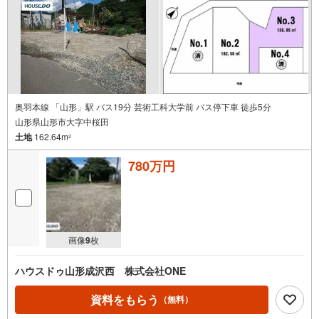
り）現地のご案内も可能ですので、どうぞお気軽にお問い
合わせください！
奥羽本線 「山形」駅 バス19分 芸術工科大学前 バス停下車 徒歩5分
山形県山形市大字中桜田
土地
162.64m
2
780万円
画像
9
枚
ハウスドゥ山形成沢西 株式会社ONE
資料をもらう
（無料）