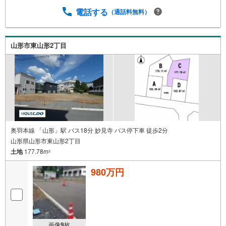
電話する
（通話料無料）
山形市東山形2丁目
奥羽本線 「山形」駅 バス18分 妙見寺 バス停下車 徒歩2分
山形県山形市東山形2丁目
土地
177.78m
2
980万円
画像
9
枚