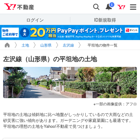
Yahoo!不動産
検索
通知
i
ログイン
ID新規取得
土地
山形県
左沢線
平坦地の物件一覧
左沢線（山形県）の平坦地の土地
一部の画像提供：アフロ
平坦地の土地は傾斜地に比べ地盤がしっかりしているので大雨などの土
砂災害に強い傾向があります。ガーデニングや家庭菜園にも最適です。
平坦地の理想の土地をYahoo!不動産で見つけましょう。