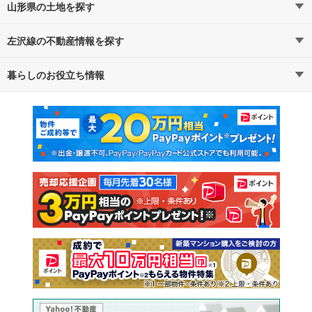
山形県の土地を探す
左沢線の不動産情報を探す
路線・駅から探す
地域から探す
暮らしのお役立ち情報
不動産・住宅
賃貸住宅
通勤・通学時間から探す
地図から探す
マンションカタログ
教えて！住まいの先生
新築マンション
中古マンション
新築一戸建て
中古一戸建て
注文住宅
土地
売却査定