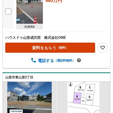
980万円
画像
9
枚
ハウスドゥ山形成沢西 株式会社ONE
資料をもらう
（無料）
電話する
（通話料無料）
山形市東山形2丁目