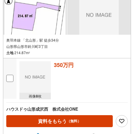
奥羽本線 「北山形」駅 徒歩34分
山形県山形市鈴川町3丁目
土地
214.87m
2
350万円
画像
8
枚
ハウスドゥ山形成沢西 株式会社ONE
資料をもらう
（無料）