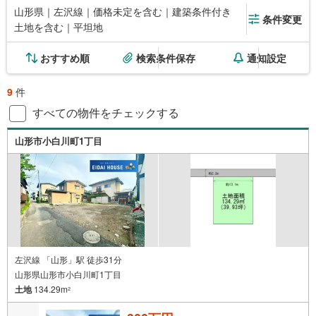
山形県｜左沢線｜価格未定を含む｜建築条件付き
条件変更
土地を含む｜平坦地
おすすめ順
検索条件保存
通知設定
9
件
すべての物件をチェックする
山形市小白川町1丁目
左沢線 「山形」駅 徒歩31分
山形県山形市小白川町1丁目
土地
134.29m
2