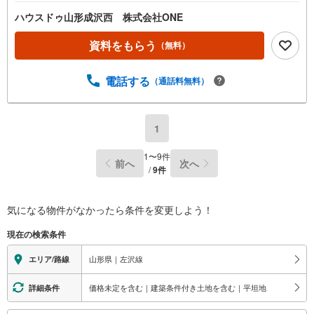
ハウスドゥ山形成沢西 株式会社ONE
資料をもらう
（無料）
電話する
（通話料無料）
1
1
〜
9
件
前へ
次へ
/
9
件
気になる物件がなかったら
条件を変更しよう！
現在の検索条件
山形県｜左沢線
エリア/路線
価格未定を含む｜建築条件付き土地を含む｜平坦地
詳細条件