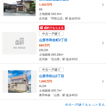
1,450万円
6K
土地面積 342.4m
2
左沢線 「羽前山辺」駅 徒歩20分
成約でもらえる
中古一戸建て
山形市和合町2丁目
880万円
2SLDK
土地面積 260.28m
2
左沢線 「北山形」駅 徒歩33分
中古一戸建て
山形市松山2丁目
1,680万円
4LDK
土地面積 300.7m
2
奥羽本線 「山形」駅 徒歩45分
中古一戸建てをもっと見る
中古一戸建て