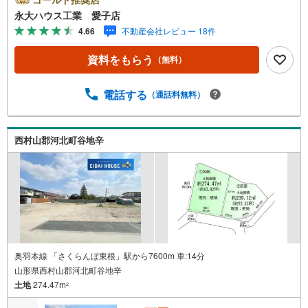
を大きく2つに分けてご紹介！1.＜豊富な不動産知識＞戸
永大ハウス工業 愛子店
建・マンション・土地...と種別を問わず不動産を取り扱っ
4.66
不動産会社レビュー 18件
ております。更に教育施設や商業施設、子育て環境や行政
などの地域情報を総合し、お客様により良い物件選びをし
資料をもらう
（無料）
て頂けるよう、しっかりとサポートさせて頂きます。2.＜
経験豊富なスタッフ＞当社では【購入】【売却】【引っ越
し】【リフォーム】など住宅に関する様々なご質問はもち
電話する
（通話料無料）
ろん、ご購入時に気になる住宅ローン各種税金について
も、誠心誠意ご説明させて頂きます。各店舗ではキッズス
ペースも完備！お子様連れのご家族様で是非お越しくださ
西村山郡河北町谷地辛
い。営業時間:10:00～18:00（定休日火・水曜日※店舗によ
り変動あり）現地のご案内も可能ですので、どうぞお気軽
にお問い合わせください！
奥羽本線 「さくらんぼ東根」駅から7600m 車:14分
山形県西村山郡河北町谷地辛
土地
274.47m
2