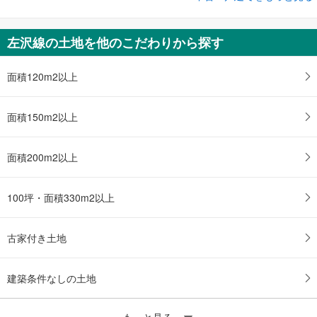
山形市宮町1丁目
1,800万円
左沢線の土地を他のこだわりから探す
6LDK
土地面積 282.11m
2
奥羽本線 「北山形」駅 徒歩8分
面積120m2以上
面積150m2以上
面積200m2以上
100坪・面積330m2以上
古家付き土地
建築条件なしの土地
もっと見る