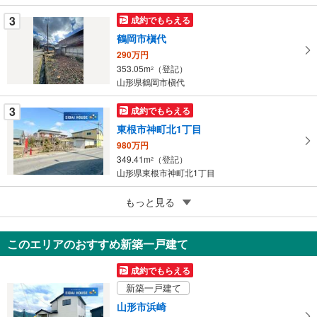
ー
3
成約でもらえる
ジ
鶴岡市槇代
に
290万円
保
353.05m
（登記）
2
存
山形県鶴岡市槇代
す
る
3
成約でもらえる
東根市神町北1丁目
980万円
349.41m
（登記）
2
山形県東根市神町北1丁目
5
もっと見る
成約でもらえる
酒田市光ケ丘5丁目
299万円
このエリアのおすすめ新築一戸建て
151.07m
（登記）
2
山形県酒田市光ケ丘5丁目
成約でもらえる
新築一戸建て
山形市浜崎