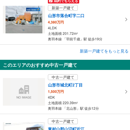
成約でもらえる
新築一戸建て
山形市落合町字二口
4,380万円
4LDK
土地面積 201.72m
2
奥羽本線 「羽前千歳」駅 徒歩19分
成約でもらえる
新築一戸建てをもっと見る
新築一戸建て
このエリアのおすすめ中古一戸建て
山形市松波1丁目
2,730万円
中古一戸建て
4LDK
土地面積 166.33m
2
山形市城北町2丁目
左沢線 「山形」駅 徒歩40分
1,500万円
4DK
土地面積 220.39m
2
奥羽本線 「北山形」駅 徒歩12分
中古一戸建て
東村山郡山辺町近江