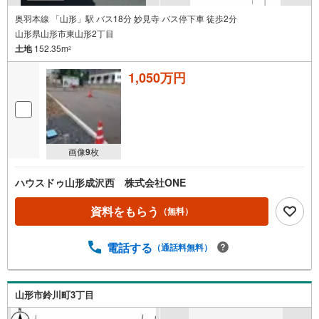
奥羽本線 「山形」駅 バス18分 妙見寺 バス停下車 徒歩2分
山形県山形市東山形2丁目
土地
152.35m
2
1,050万円
画像
9
枚
ハウスドゥ山形成沢西 株式会社ONE
資料をもらう
（無料）
電話する
（通話料無料）
山形市鈴川町3丁目