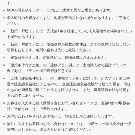
す。
物件の写真やイラスト、CGなどは実際と異なる場合があります。
市区町村の合併などにより、地図が表示されない場合があります。ご了承く
ださい。
「新築一戸建て」には、完成後1年を経過している未入居物件が掲載されてい
る場合があります。
「新築一戸建て」には、販売住戸が複数の物件は、全ての住戸に該当しない
項目もあります。各問い合わせ先にご確認ください。
「建築条件付き土地」の価格には、建物価格は含まれません。
「建築条件付き土地」の「建物プラン例」は、土地購入者の設計プランの一
例であり、プランの採用可否は任意です。
「土地（建築条件なし）」の「建物プラン例」に関して、そのプラン例は特
定の建築請負会社によるもので、 当該建築請負会社以外で建てた場合、同様
のものが同価格で建てられるとは限りません。また、建築請負会社を特定す
るものではありません。
お客様が入力する個人情報を含むお問い合わせデータは、当該物件の取扱会
社に送信され、そこで管理されます。
お問い合わせをされたお客様へは、取扱会社がご連絡いたします。
物件に関するお客様のお問い合わせについては、LINEヤフー株式会社は一切
関与いたしません。取扱会社に直接ご確認ください。