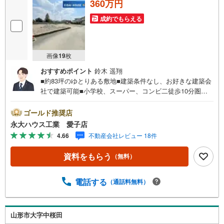
360万円
成約でもらえる
画像
19
枚
おすすめポイント
鈴木 遥翔
■約83坪のゆとりある敷地■建築条件なし、お好きな建築会
社で建築可能■小学校、スーパー、コンビ二徒歩10分圏内
の住環境～永大ハウス工業の強み～仙台市を中心に宮城県
内の多数店舗で展開中！こちらでは当社の強みを大きく2つ
ゴールド推奨店
に分けてご紹介！1.＜豊富な不動産知識＞戸建・マンショ
永大ハウス工業 愛子店
ン・土地...と種別を問わず不動産を取り扱っております。
4.66
不動産会社レビュー 18件
更に教育施設や商業施設、子育て環境や行政などの地域情
報を総合し、お客様により良い物件選びをして頂けるよ
資料をもらう
（無料）
う、しっかりとサポートさせて頂きます。2.＜経験豊富な
スタッフ＞当社では【購入】【売却】【引っ越し】【リフ
ォーム】など住宅に関する様々なご質問はもちろん、ご購
電話する
（通話料無料）
入時に気になる住宅ローン各種税金についても、誠心誠意
ご説明させて頂きます。各店舗ではキッズスペースも完
備！お子様連れのご家族様で是非お越しください。営業時
山形市大字中桜田
間:10:00～18:00（定休日火・水曜日※店舗により変動あ