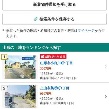
こ
新着物件通知を受け取る
の
検
索
検索条件を保存する
条
件
保存した条件の確認・通知設定の変更・解除は
マイページ
から行
で
えます。
通
知
山形の土地をランキングから探す
を
受
1
成約でもらえる
け
山形市小白川町1丁目
取
300万円
る
134.29m
（登記）
2
・
山形県山形市小白川町1丁目
条
件
2
上山市美咲町1丁目
を
990万円
マ
435.36m
（登記）
2
イ
山形県上山市美咲町1丁目
ペ