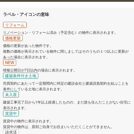
ラベル・アイコンの意味
リフォーム
リノベーション・リフォーム済み（予定含む）の物件に表示されます。
価格更新
価格の更新があった物件です。
複数の価格が表示されている物件に関しましてはそのうちの１つ以上に更新が
あった場合に表示されます。
NEW
情報公開日が7日以内の場合に表示されます。
建築条件付き土地
売買契約にあたって一定期間内に特定の建設会社と建築請負契約を結ぶことを
条件にしている土地に表示されます。
未入居
建築工事完了日から1年以上経過したものの、まだ誰も住んだことがない住宅に
表示されます。
賃貸中
賃貸中の物件に表示されます。
賃貸中の物件は、原則ご自身でお住まいいただくことができません。
請求済