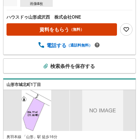
画像
8
枚
ハウスドゥ山形成沢西 株式会社ONE
資料をもらう
（無料）
電話する
（通話料無料）
こ
検索条件を保存する
の
検
索
山形市城北町1丁目
条
件
で
通
知
を
受
け
奥羽本線 「山形」駅 徒歩16分