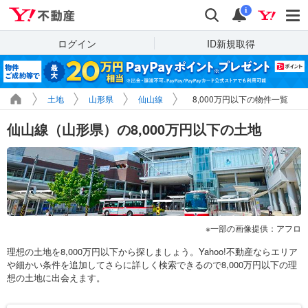
Yahoo!不動産
検索
通知
i
ログイン
ID新規取得
土地
山形県
仙山線
8,000万円以下の物件一覧
仙山線（山形県）の8,000万円以下の土地
一部の画像提供：アフロ
理想の土地を8,000万円以下から探しましょう。Yahoo!不動産ならエリア
や細かい条件を追加してさらに詳しく検索できるので8,000万円以下の理
想の土地に出会えます。