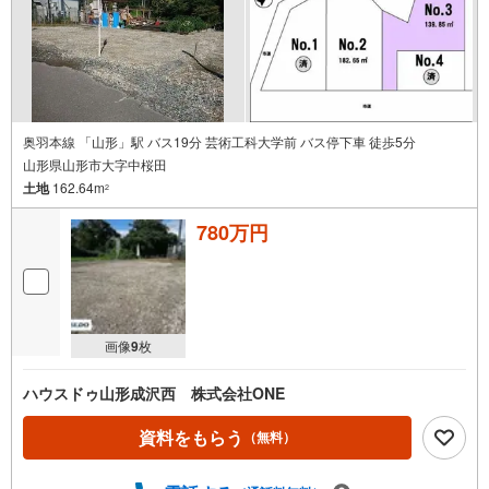
奥羽本線 「山形」駅 バス19分 芸術工科大学前 バス停下車 徒歩5分
山形県山形市大字中桜田
土地
162.64m
2
780万円
画像
9
枚
ハウスドゥ山形成沢西 株式会社ONE
資料をもらう
（無料）