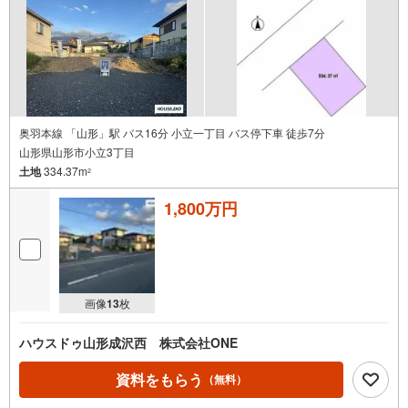
り変動あり）現地のご案内も可能ですので、どうぞお気軽
にお問い合わせください！
奥羽本線 「山形」駅 バス16分 小立一丁目 バス停下車 徒歩7分
山形県山形市小立3丁目
土地
334.37m
2
1,800万円
画像
13
枚
ハウスドゥ山形成沢西 株式会社ONE
資料をもらう
（無料）