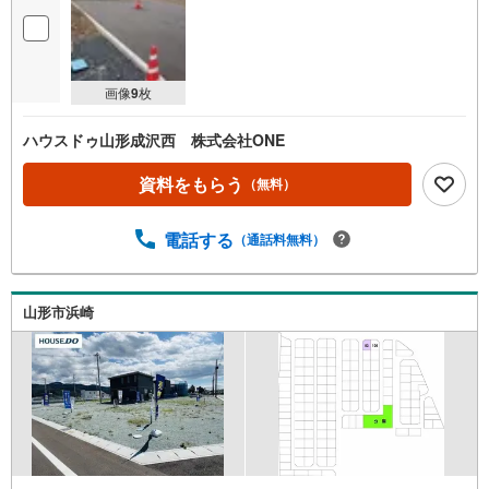
画像
9
枚
ハウスドゥ山形成沢西 株式会社ONE
資料をもらう
（無料）
電話する
（通話料無料）
山形市浜崎