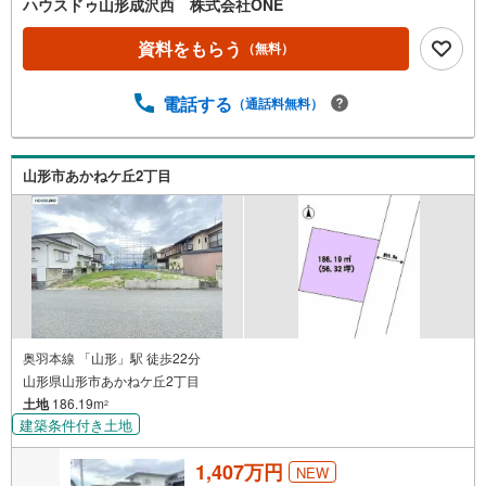
ハウスドゥ山形成沢西 株式会社ONE
資料をもらう
（無料）
電話する
（通話料無料）
山形市あかねケ丘2丁目
奥羽本線 「山形」駅 徒歩22分
山形県山形市あかねケ丘2丁目
土地
186.19m
2
建築条件付き土地
1,407万円
NEW