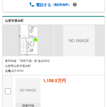
電話する
（通話料無料）
山形市落合町
奥羽本線 「羽前千歳」駅 徒歩20分
山形県山形市落合町
土地
227.97m
2
1,158.5万円
画像
11
枚