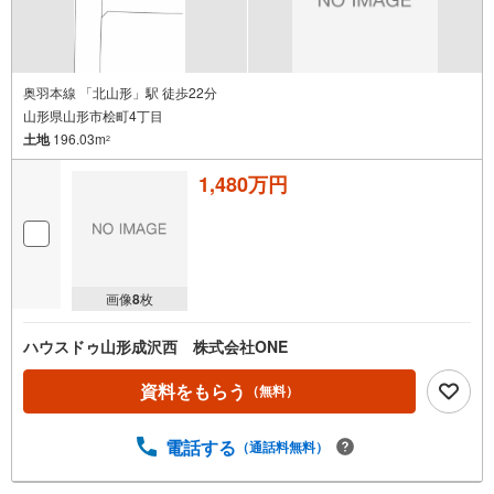
奥羽本線 「北山形」駅 徒歩22分
山形県山形市桧町4丁目
土地
196.03m
2
1,480万円
画像
8
枚
ハウスドゥ山形成沢西 株式会社ONE
資料をもらう
（無料）
電話する
（通話料無料）