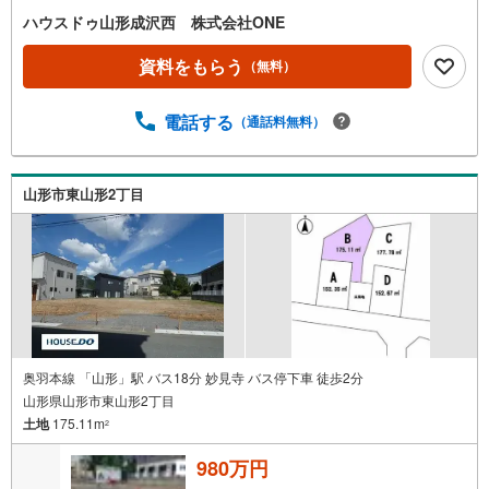
ハウスドゥ山形成沢西 株式会社ONE
資料をもらう
（無料）
電話する
（通話料無料）
山形市東山形2丁目
奥羽本線 「山形」駅 バス18分 妙見寺 バス停下車 徒歩2分
山形県山形市東山形2丁目
土地
175.11m
2
980万円