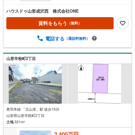
ハウスドゥ山形成沢西 株式会社ONE
資料をもらう
（無料）
電話する
（通話料無料）
山形市桧町2丁目
奥羽本線 「北山形」駅 徒歩15分
山形県山形市桧町2丁目
土地
321m
2
2,400万円