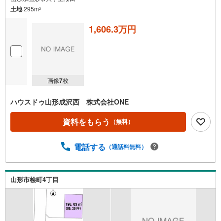
土地
295m
2
1,606.3万円
画像
7
枚
ハウスドゥ山形成沢西 株式会社ONE
資料をもらう
（無料）
電話する
（通話料無料）
山形市桧町4丁目