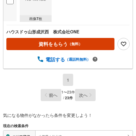
画像
7
枚
ハウスドゥ山形成沢西 株式会社ONE
資料をもらう
（無料）
電話する
（通話料無料）
1
1
〜
23
件
前へ
次へ
/
23
件
気になる物件がなかったら
条件を変更しよう！
現在の検索条件