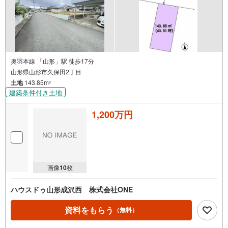
奥羽本線 「山形」駅 徒歩17分
山形県山形市久保田2丁目
土地
143.85m
2
建築条件付き土地
1,200万円
画像
10
枚
ハウスドゥ山形成沢西 株式会社ONE
資料をもらう
（無料）