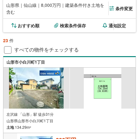
山形県｜仙山線｜8,000万円｜建築条件付き土地を
条件変更
含む
おすすめ順
検索条件保存
通知設定
23
件
すべての物件をチェックする
山形市小白川町1丁目
左沢線 「山形」駅 徒歩31分
山形県山形市小白川町1丁目
土地
134.29m
2