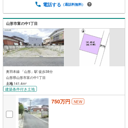
電話する
（通話料無料）
山形市富の中1丁目
奥羽本線 「山形」駅 徒歩38分
山形県山形市富の中1丁目
土地
141.4m
2
建築条件付き土地
750万円
NEW