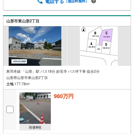
電話する
（通話料無料）
山形市東山形2丁目
奥羽本線 「山形」駅 バス18分 妙見寺 バス停下車 徒歩2分
山形県山形市東山形2丁目
土地
177.78m
2
980万円
画像
9
枚