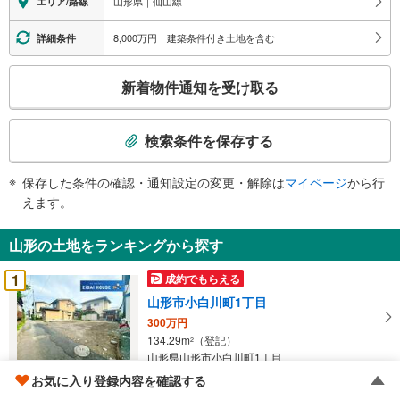
山形県｜仙山線
エリア/路線
8,000万円｜建築条件付き土地を含む
詳細条件
こ
新着物件通知を受け取る
の
検
索
検索条件を保存する
条
件
保存した条件の確認・通知設定の変更・解除は
マイページ
から行
で
えます。
通
知
山形の土地をランキングから探す
を
受
1
成約でもらえる
け
山形市小白川町1丁目
取
300万円
る
134.29m
（登記）
2
・
山形県山形市小白川町1丁目
条
お気に入り登録内容を確認する
件
2
上山市美咲町1丁目