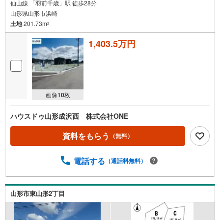
仙山線 「羽前千歳」駅 徒歩28分
山形県山形市浜崎
土地
201.73m
2
1,403.5万円
画像
10
枚
ハウスドゥ山形成沢西 株式会社ONE
資料をもらう
（無料）
電話する
（通話料無料）
山形市東山形2丁目