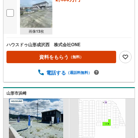
画像
13
枚
ハウスドゥ山形成沢西 株式会社ONE
資料をもらう
（無料）
電話する
（通話料無料）
山形市浜崎