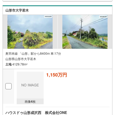
山形市大字若木
奥羽本線 「山形」駅から8400m 車:17分
山形県山形市大字若木
土地
4129.78m
2
1,150万円
画像
4
枚
ハウスドゥ山形成沢西 株式会社ONE