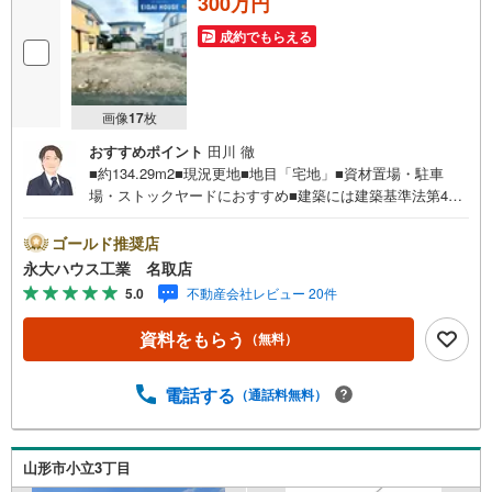
300万円
成約でもらえる
画像
17
枚
おすすめポイント
田川 徹
■約134.29m2■現況更地■地目「宅地」■資材置場・駐車
場・ストックヤードにおすすめ■建築には建築基準法第43
条第2項の許可が必要～永大ハウス工業の強み～仙台市を中
心に宮城県内の多数店舗で展開中！こちらでは当社の強み
ゴールド推奨店
を大きく2つに分けてご紹介！1.＜豊富な不動産知識＞戸
永大ハウス工業 名取店
建・マンション・土地...と種別を問わず不動産を取り扱っ
5.0
不動産会社レビュー 20件
ております。更に教育施設や商業施設、子育て環境や行政
などの地域情報を総合し、お客様により良い物件選びをし
資料をもらう
（無料）
て頂けるよう、しっかりとサポートさせて頂きます。2.＜
経験豊富なスタッフ＞当社では【購入】【売却】【引っ越
し】【リフォーム】など住宅に関する様々なご質問はもち
電話する
（通話料無料）
ろん、ご購入時に気になる住宅ローン各種税金について
も、誠心誠意ご説明させて頂きます。各店舗ではキッズス
ペースも完備！お子様連れのご家族様で是非お越しくださ
山形市小立3丁目
い。営業時間:10:00～18:00（定休日火・水曜日※店舗によ