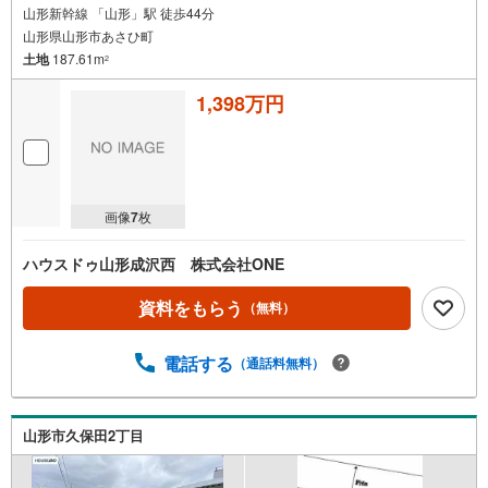
山形新幹線 「山形」駅 徒歩44分
山形県山形市あさひ町
土地
187.61m
2
1,398万円
画像
7
枚
ハウスドゥ山形成沢西 株式会社ONE
資料をもらう
（無料）
電話する
（通話料無料）
山形市久保田2丁目