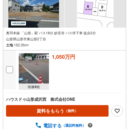
奥羽本線 「山形」駅 バス18分 妙見寺 バス停下車 徒歩2分
山形県山形市東山形2丁目
土地
152.35m
2
1,050万円
画像
9
枚
ハウスドゥ山形成沢西 株式会社ONE
資料をもらう
（無料）
電話する
（通話料無料）