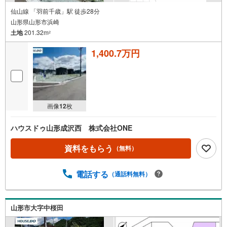
仙山線 「羽前千歳」駅 徒歩28分
山形県山形市浜崎
土地
201.32m
2
1,400.7万円
画像
12
枚
ハウスドゥ山形成沢西 株式会社ONE
資料をもらう
（無料）
電話する
（通話料無料）
山形市大字中桜田