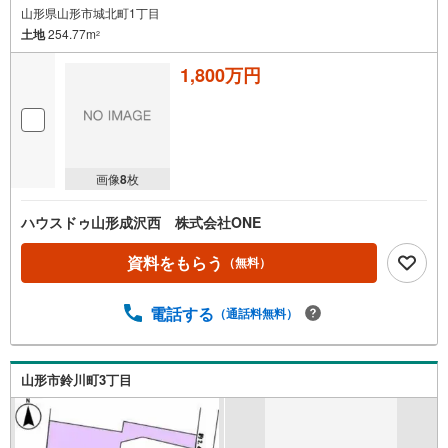
山形県山形市城北町1丁目
取
土地
254.77m
る
2
・
1,800万円
条
件
を
マ
イ
画像
8
枚
ペ
ー
ハウスドゥ山形成沢西 株式会社ONE
ジ
に
資料をもらう
（無料）
保
存
電話する
（通話料無料）
す
る
山形市鈴川町3丁目