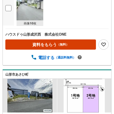
画像
10
枚
ハウスドゥ山形成沢西 株式会社ONE
資料をもらう
（無料）
電話する
（通話料無料）
山形市あさひ町