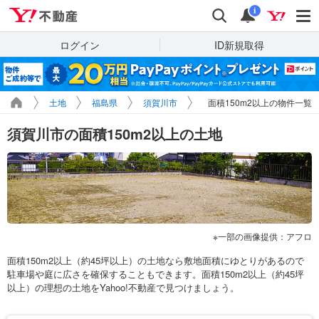
Yahoo!不動産
検索
通知
i
ログイン
ID新規取得
土地
福島県
須賀川市
面積150m2以上の物件一覧
須賀川市の面積150m2以上の土地
一部の画像提供：アフロ
面積150m2以上（約45坪以上）の土地なら敷地面積にゆとりがあるので
駐車場や庭に広さを確保することもできます。面積150m2以上（約45坪
以上）の理想の土地をYahoo!不動産で見つけましょう。