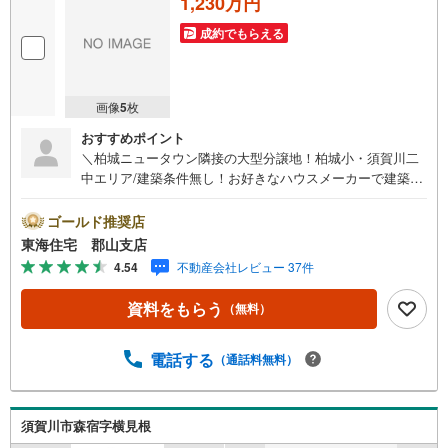
1,230万円
成約でもらえる
画像
5
枚
おすすめポイント
＼柏城ニュータウン隣接の大型分譲地！柏城小・須賀川二
中エリア/建築条件無し！お好きなハウスメーカーで建築可
能！ハウスメーカーのご紹介も承ります！4号線にアクセス
良好！この機会に是非お問い合わせください。
ゴールド推奨店
東海住宅 郡山支店
4.54
不動産会社レビュー 37件
資料をもらう
（無料）
電話する
（通話料無料）
須賀川市森宿字横見根