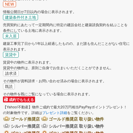
NEW
情報公開日が7日以内の場合に表示されます。
建築条件付き土地
売買契約にあたって一定期間内に特定の建設会社と建築請負契約を結ぶことを
条件にしている土地に表示されます。
未入居
建築工事完了日から1年以上経過したものの、まだ誰も住んだことがない住宅に
表示されます。
賃貸中
賃貸中の物件に表示されます。
賃貸中の物件は、原則ご自身でお住まいいただくことができません。
請求済
その物件が資料請求・お問い合わせ済みの場合に表示されます。
既読
その物件を既にご覧になっている場合に表示されます。
成約でもらえる
【Yahoo!不動産】物件ご成約で最大20万円相当PayPayポイントプレゼント！
の対象物件です。詳細は
プレゼント詳細
をご覧ください。
ゴールド推奨店
ゴールド推奨店 取り扱い物件
シルバー推奨店
シルバー推奨店 取り扱い物件
ブロンズ推奨店
ブロンズ推奨店 取り扱い物件