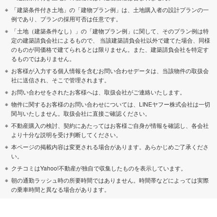
「建築条件付き土地」の「建物プラン例」は、土地購入者の設計プランの一
例であり、プランの採用可否は任意です。
「土地（建築条件なし）」の「建物プラン例」に関して、そのプラン例は特
定の建築請負会社によるもので、 当該建築請負会社以外で建てた場合、同様
のものが同価格で建てられるとは限りません。また、建築請負会社を特定す
るものではありません。
お客様が入力する個人情報を含むお問い合わせデータは、当該物件の取扱会
社に送信され、そこで管理されます。
お問い合わせをされたお客様へは、取扱会社がご連絡いたします。
物件に関するお客様のお問い合わせについては、LINEヤフー株式会社は一切
関与いたしません。取扱会社に直接ご確認ください。
不動産購入の検討、契約にあたってはお客様ご自身が情報を確認し、各会社
より十分な説明を受け判断してください。
本ページの掲載内容は変更される場合があります。あらかじめご了承くださ
い。
クチコミはYahoo!不動産が独自で収集したものを表示しています。
朝の通勤ラッシュ時の所要時間ではありません。時間帯などによっては実際
の乗車時間と異なる場合があります。