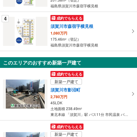
す
福島県須賀川市森宿字横見根
る
4
成約でもらえる
須賀川市森宿字横見根
1,080万円
175.46m
（登記）
2
福島県須賀川市森宿字横見根
このエリアのおすすめ新築一戸建て
成約でもらえる
新築一戸建て
須賀川市影沼町
2,780万円
4SLDK
土地面積 238.49m
2
東北本線 「須賀川」駅 バス11分 市民温泉 バス停下車 徒歩19分
成約でもらえる
新築一戸建て