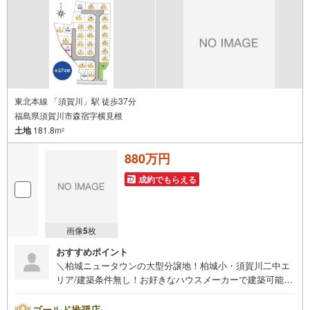
東北本線 「須賀川」駅 徒歩37分
福島県須賀川市森宿字横見根
土地
181.8m
2
880万円
成約でもらえる
画像
5
枚
おすすめポイント
＼柏城ニュータウンの大型分譲地！柏城小・須賀川二中エ
リア/建築条件無し！お好きなハウスメーカーで建築可能！
ハウスメーカーのご紹介も承ります！4号線にアクセス良
好！この機会に是非お問い合わせください。
ゴールド推奨店