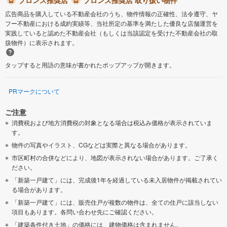
広告商品を購入している不動産会社のうち、物件情報の正確性、法令遵守、ヤ
フー不動産における成約実績等、当社所定の基準を満たした優良な店舗運営を
実践していると認めた不動産会社（もしくは当該認定を受けた不動産会社の取
扱物件）に表示されます。
タップすると用語の意味が書かれたポップアップが開きます。
PRマークについて
ご注意
消費税および地方消費税の対象となる場合は税込み価格が表示されていま
す。
物件の写真やイラスト、CGなどは実際と異なる場合があります。
市区町村の合併などにより、地図が表示されない場合があります。ご了承く
ださい。
「新築一戸建て」には、完成後1年を経過している未入居物件が掲載されてい
る場合があります。
「新築一戸建て」には、販売住戸が複数の物件は、全ての住戸に該当しない
項目もあります。各問い合わせ先にご確認ください。
「建築条件付き土地」の価格には、建物価格は含まれません。