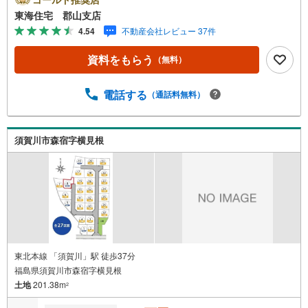
東海住宅 郡山支店
4.54
不動産会社レビュー 37件
資料をもらう
（無料）
電話する
（通話料無料）
須賀川市森宿字横見根
東北本線 「須賀川」駅 徒歩37分
福島県須賀川市森宿字横見根
土地
201.38m
2