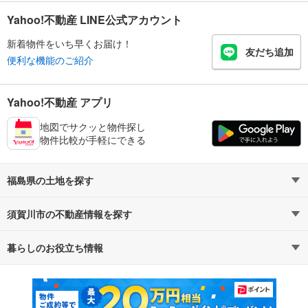
Yahoo!不動産 LINE公式アカウント
新着物件をいち早くお届け！
友だち追加
便利な機能のご紹介
Yahoo!不動産 アプリ
地図でサクッと物件探し
物件比較が手軽にできる
福島県の土地を探す
須賀川市の不動産情報を探す
路線・駅から探す
地域から探す
暮らしのお役立ち情報
不動産・住宅
賃貸住宅
通勤・通学時間から探す
地図から探す
マンションカタログ
教えて！住まいの先生
新築マンション
中古マンション