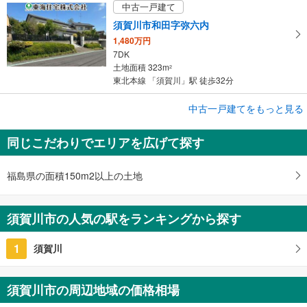
中古一戸建て
須賀川市和田字弥六内
1,480万円
7DK
土地面積 323m
2
東北本線 「須賀川」駅 徒歩32分
中古一戸建てをもっと見る
中古一戸建て
須賀川市柱田字平道内
同じこだわりでエリアを広げて探す
200万円
3K
土地面積 855.32m
2
福島県の面積150m2以上の土地
東北本線 「須賀川」駅 バス25分 岩瀬石田 バス停下車 徒歩9分
須賀川市の人気の駅をランキングから探す
1
須賀川
須賀川市の周辺地域の価格相場