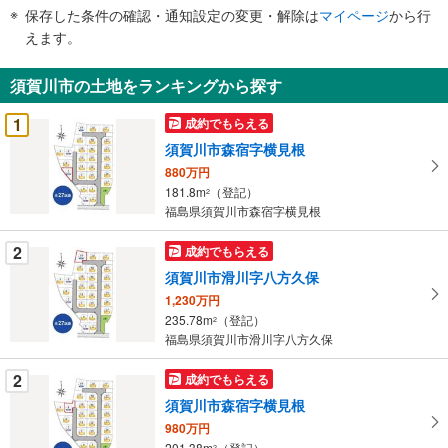
件
保存した条件の確認・通知設定の変更・解除は
マイページ
から行
で
えます。
通
知
須賀川市の土地をランキングから探す
を
受
1
成約でもらえる
け
須賀川市森宿字横見根
取
880万円
る
181.8m
（登記）
2
・
福島県須賀川市森宿字横見根
条
件
2
成約でもらえる
を
須賀川市滑川字八方久保
マ
1,230万円
イ
235.78m
（登記）
2
ペ
福島県須賀川市滑川字八方久保
ー
ジ
2
成約でもらえる
に
須賀川市森宿字横見根
保
980万円
存
201.38m
（登記）
2