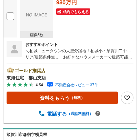
980万円
成約でもらえる
画像
5
枚
おすすめポイント
＼柏城ニュータウンの大型分譲地！柏城小・須賀川二中エ
リア/建築条件無し！お好きなハウスメーカーで建築可能！
ハウスメーカーのご紹介も承ります！4号線にアクセス良
好！この機会に是非お問い合わせください。
ゴールド推奨店
東海住宅 郡山支店
4.54
不動産会社レビュー 37件
資料をもらう
（無料）
電話する
（通話料無料）
須賀川市森宿字横見根