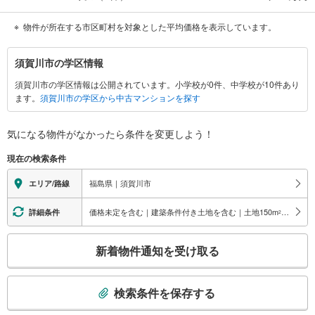
物件が所在する市区町村を対象とした平均価格を表示しています。
須
須賀川市の学区情報
賀
須賀川市の学区情報は公開されています。小学校が0件、中学校が10件あり
川
ます。
須賀川市の学区から中古マンションを探す
市
に
関
気になる物件がなかったら
条件を変更しよう！
す
現在の検索条件
る
情
福島県｜須賀川市
エリア/路線
報
価格未定を含む｜建築条件付き土地を含む｜土地150
m
以上
詳細条件
2
こ
新着物件通知を受け取る
の
検
索
検索条件を保存する
条