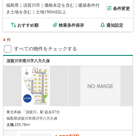
福島県｜須賀川市｜価格未定を含む｜建築条件付
条件変更
き土地を含む｜土地150m2以上
おすすめ順
検索条件保存
通知設定
4
件
すべての物件をチェックする
須賀川市滑川字八方久保
東北本線 「須賀川」駅 徒歩37分
福島県須賀川市滑川字八方久保
土地
235.78m
2