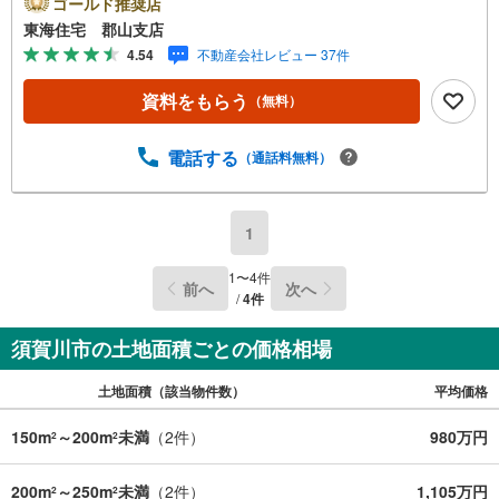
ゴールド推奨店
東海住宅 郡山支店
4.54
不動産会社レビュー 37件
資料をもらう
（無料）
電話する
（通話料無料）
1
1
〜
4
件
前へ
次へ
/
4
件
須賀川市の土地面積ごとの価格相場
土地面積（該当物件数）
平均価格
150m
～200m
未満
（
2
件）
980万円
2
2
200m
～250m
未満
（
2
件）
1,105万円
2
2