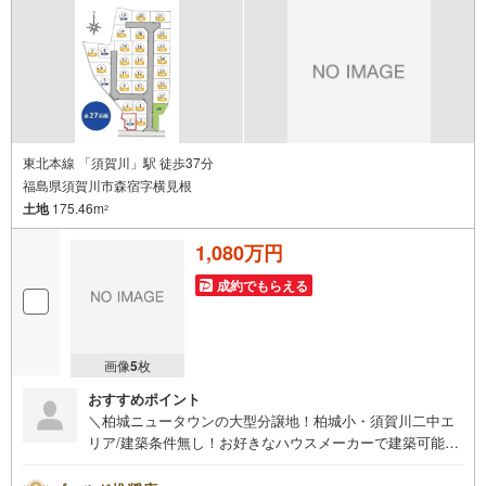
東北本線 「須賀川」駅 徒歩37分
福島県須賀川市森宿字横見根
土地
175.46m
2
1,080万円
成約でもらえる
画像
5
枚
おすすめポイント
＼柏城ニュータウンの大型分譲地！柏城小・須賀川二中エ
リア/建築条件無し！お好きなハウスメーカーで建築可能！
ハウスメーカーのご紹介も承ります！4号線にアクセス良
好！この機会に是非お問い合わせください。