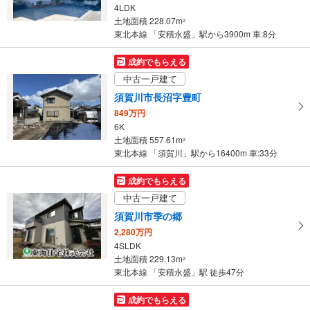
4LDK
土地面積 228.07m
2
東北本線 「安積永盛」駅から3900m 車:8分
成約でもらえる
中古一戸建て
須賀川市長沼字豊町
849万円
6K
土地面積 557.61m
2
東北本線 「須賀川」駅から16400m 車:33分
成約でもらえる
中古一戸建て
須賀川市季の郷
2,280万円
4SLDK
土地面積 229.13m
2
東北本線 「安積永盛」駅 徒歩47分
成約でもらえる