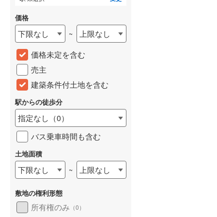
価格
下限なし
上限なし
~
価格未定を含む
売主
らえる
成約でもらえる
成約でもらえる
建築条件付土地を含む
建て
新築一戸建て
新築一戸建て
2,390万円
3,780万円
駅からの徒歩分
54m
建物面積 98.41m
建物面積 114.26m
2
2
2
指定なし
（
0
）
4LDK
4LDK
」駅 徒歩13分 他
水戸線 「下館」駅 徒歩13分 他
水戸線 「下館」駅 徒歩9
バス乗車時間も含む
土地面積
下限なし
上限なし
~
敷地の権利形態
所有権のみ
（
0
）