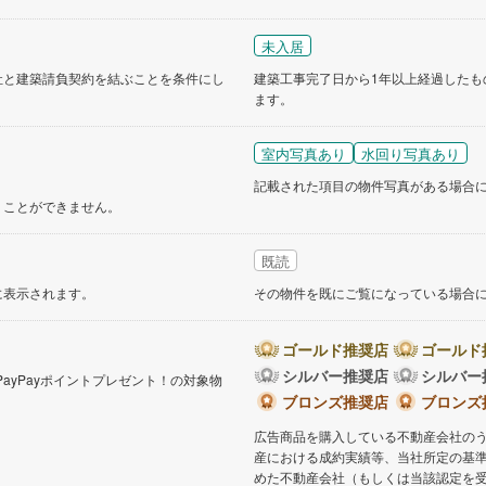
未入居
社と建築請負契約を結ぶことを条件にし
建築工事完了日から1年以上経過したも
ます。
室内写真あり
水回り写真あり
記載された項目の物件写真がある場合
くことができません。
既読
に表示されます。
その物件を既にご覧になっている場合
ゴールド推奨店
ゴールド
シルバー推奨店
シルバー
PayPayポイントプレゼント！の対象物
。
ブロンズ推奨店
ブロンズ
広告商品を購入している不動産会社の
産における成約実績等、当社所定の基
めた不動産会社（もしくは当該認定を