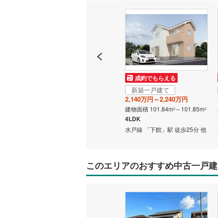
成約でもらえる
成約でもらえる
新築一戸建て
新築一戸建て
3,780万円
2,140万円～2,240万円
建物面積 114.26m
建物面積 101.84m
～101.85m
2
2
2
4LDK
4LDK
13分 他
水戸線 「下館」駅 徒歩9分 他
水戸線 「下館」駅 徒歩25分 他
このエリアのおすすめ中古一戸建