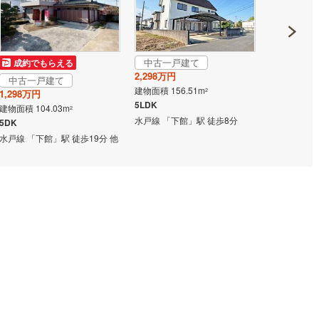
中古一戸建て
中古一戸
成約でもらえる
2,298万円
1,198万円
中古一戸建て
建物面積 156.51m
建物面積 142
2
1,298万円
5LDK
4LDK
建物面積 104.03m
2
水戸線 「下館」駅 徒歩8分
真岡鐵道 「
5DK
歩4分
水戸線 「下館」駅 徒歩19分 他