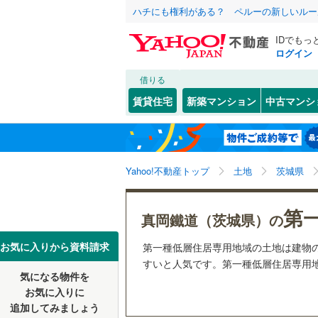
ハチにも権利がある？ ペルーの新しいルー
IDでもっ
ログイン
借りる
北海道
JR
北海道
東北本線
(
こだわり条件
配置、向き、
賃貸住宅
新築マンション
中古マンシ
水戸線
(
2
)
前道6m
水戸市
(
2
東北
青森
(
0
)
(
0
)
(
0
平坦地
（
古河市
(
5
常磐線（
関東
東京
Yahoo!不動産トップ
土地
茨城県
龍ケ崎市
販売、価格、
私鉄・その他
真岡鐵道
(
常陸太田
信越・北陸
新潟
第
更地渡し
真岡鐵道（茨城県）の
鹿島臨海
笠間市
(
1
東海
愛知
お気に入りから資料請求
第一種低層住居専用地域の土地は建物
立地
つくば市
すいと人気です。第一種低層住居専用地
気になる物件を
最寄りの
近畿
大阪
潮来市
(
3
お気に入りに
追加してみましょう
那珂市
(
1
オンライン対