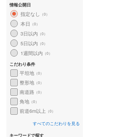
情報公開日
指定なし
（
0
）
本日
（
0
）
建て
中古一戸建て
成約でもらえる
2,298万円
3日以内
（
0
）
中古一戸建て
.29m
建物面積 163.9m
2
2
2,399万円
5日以内
（
0
）
8DK
建物面積 157.32m
2
下館二高前」駅 徒
水戸線 「下館」駅から1140m
1週間以内
5LDK
（
0
）
水戸線 「下館」駅 徒歩6
こだわり条件
平坦地
（
0
）
整形地
（
0
）
南道路
（
0
）
角地
（
0
）
前道6m以上
（
0
）
すべてのこだわりを見る
キーワードで探す