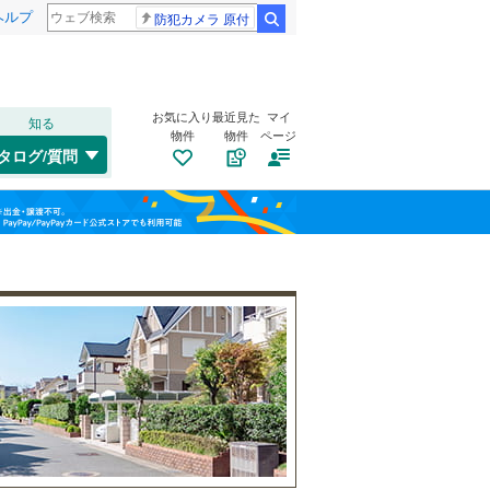
ヘルプ
防犯カメラ 原付
検索
お気に入り
最近見た
マイ
知る
物件
物件
ページ
水郡線
(
22
)
タログ/質問
鹿島線
(
2
)
南道路
（
0
）
土浦市
(
1
)
福島
古家あり
（
0
）
結城市
(
0
)
栃木
群馬
山梨
常総市
(
0
)
関東鉄道常総線
(
5
)
北茨城市
(
0
)
つくばエクスプレス
(
17
)
牛久市
(
4
)
鹿嶋市
(
2
)
小学校まで1km以内
（
0
）
和歌山
常陸大宮市
(
0
)
坂東市
(
0
)