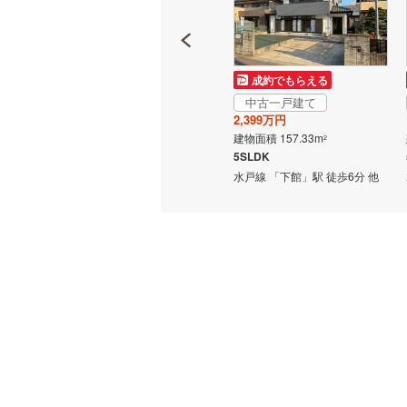
中古一戸建て
成約でもらえる
7,800万円
中古一戸建て
建物面積 158.15m
2
2,399万円
5LDK
建物面積 157.33m
2
水戸線 「下館」駅から4000m
5SLDK
20分
水戸線 「下館」駅 徒歩6分 他