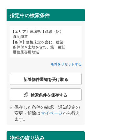
桜川市
(
4
)
指定中の検索条件
鉾田市
(
0
)
詳しく見る
エリア
茨城県【路線・駅】
東茨城郡茨城町
(
1
)
宮崎
鹿児島
沖縄
真岡鐵道
条件
価格未定を含む、建築
那珂郡東海村
(
0
)
条件付き土地を含む、第一種低
層住居専用地域
稲敷郡阿見町
(
1
)
条件をリセットする
する
る
条件をリセットする
条件をリセットする
条件をリセットする
条件をリセットする
条件をリセットする
条件をリセットする
猿島郡五霞町
(
0
)
こ
新着物件通知を受け取る
の
検
索
検索条件を保存する
条
件
保存した条件の確認・通知設定の
で
変更・解除は
マイページ
から行え
通
ます。
知
を
受
物件の絞り込み