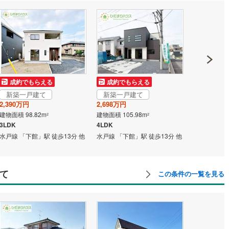
成約でもらえる
成約でもらえる
成約でも
新築一戸建て
新築一戸建て
新築一戸
2,390万円
2,698万円
2,090万円
建物面積 98.82m
建物面積 105.98m
建物面積 93.
2
2
3LDK
4LDK
3SLDK
水戸線 「下館」駅 徒歩13分 他
水戸線 「下館」駅 徒歩13分 他
水戸線 「下館
て
この条件の一覧を見る