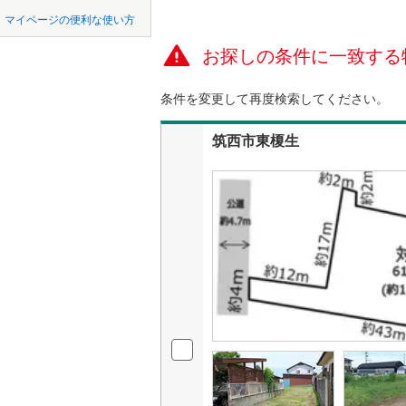
中国
鳥取
マイページの便利な使い方
稲敷市
(
1
オンライ
お探しの条件に一致する
四国
徳島
神栖市
(
1
オンライ
つくばみ
条件を変更して再度検索してください。
九州・沖縄
福岡
東茨城郡
筑西市東榎生
久慈郡大
0
0
0
0
0
0
該当物件
該当物件
該当物件
該当物件
該当物件
該当物件
件
件
件
件
件
件
稲敷郡河
猿島郡境