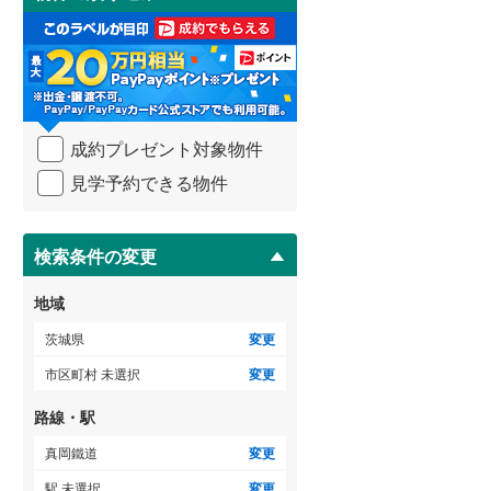
け
取
る
・
条
件
を
成約プレゼント対象物件
マ
イ
見学予約できる物件
ペ
ー
ジ
に
検索条件の変更
保
存
地域
す
る
茨城県
変更
市区町村 未選択
変更
路線・駅
真岡鐵道
変更
駅 未選択
変更