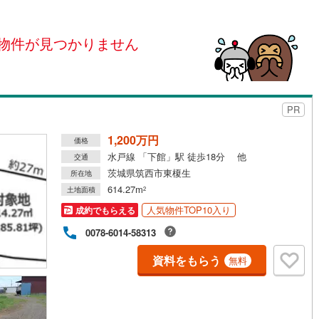
島根
岡山
広島
山口
)
かすみがうら市
(
0
)
ン内見(相談)可
（
0
）
IT重説可
（
0
）
物件が見つかりません
香川
愛媛
高知
)
行方市
(
0
)
保存した条件を見る
ン対応とは？
らい市
(
0
)
小美玉市
(
13
)
佐賀
長崎
熊本
大分
大洗町
(
0
)
東茨城郡城里町
(
0
)
PR
子町
(
0
)
稲敷郡美浦村
(
0
)
1,200万円
価格
この条件で検索する
この条件で検索する
この条件で検索する
この条件で検索する
この条件で検索する
この条件で検索する
市区町村以下を選択
市区町村を選択す
駅を選択する
水戸線 「下館」駅 徒歩18分 他
内町
(
0
)
結城郡八千代町
(
0
)
交通
茨城県筑西市東榎生
所在地
町
(
0
)
北相馬郡利根町
(
1
)
614.27m
土地面積
2
人気物件TOP10入り
成約でもらえる
0078-6014-58313
資料をもらう
無料