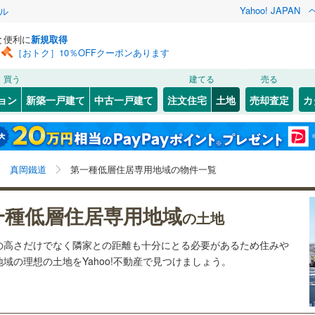
Yahoo! JAPAN
ル
と便利に
新規取得
［おトク］10％OFFクーポンあります
検索条件を保存しました
買う
建てる
売る
5
)
常磐線
(
41
)
建ち方、日当たり
ョン
新築一戸建て
中古一戸建て
注文住宅
土地
売却査定
カ
この検索条件の新着物件通知は、
マイページ
から設定できます。
湘南新宿ライン（宇都宮～逗子）
以上
（
0
）
角地
（
0
）
2
)
日立市
(
0
)
岩手
宮城
秋田
山形
(
5
)
ひぐち
)
0
）
整形地
（
0
）
)
石岡市
(
0
)
各駅停車）
(
1
)
茨城県、真岡鐵道、価格未定を含む、建築条件付き土地
神奈川
埼玉
千葉
茨城
真岡鐵道
第一種低層住居専用地域の物件一覧
(
2
)
下妻市
(
0
)
を含む、第一種低層住居専用地域
契約、入居関連など
(
0
)
0
)
関東鉄道竜ケ崎線
(
3
)
市
(
0
)
高萩市
(
0
)
長野
富山
石川
福井
一種低層住居専用地域
（
0
）
第一種低層住居専用地域
（
0
）
の土地
鉄道大洗鹿島線
(
21
)
ひたちなか海浜鉄道湊線
(
6
)
)
取手市
(
1
)
閉じる
閉じる
お気に入りリストを見る
お気に入りリストを見る
閉じる
閉じる
岐阜
静岡
三重
の高さだけでなく隣家との距離も十分にとる必要があるため住みや
検索条件を保存する
(
12
)
ひたちなか市
(
6
)
域の理想の土地をYahoo!不動産で見つけましょう。
マイページ
駅が始発駅
（
0
）
海まで2km以内
（
0
）
兵庫
京都
滋賀
奈良
)
守谷市
(
4
)
)
筑西市
(
2
)
応