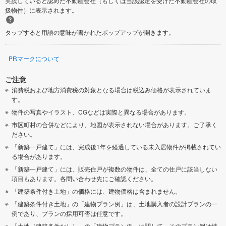
実践していると認めた不動産会社（もしくは当該認定を受けた不動産会社の取
扱物件）に表示されます。
タップすると用語の意味が書かれたポップアップが開きます。
PRマークについて
ご注意
消費税および地方消費税の対象となる場合は税込み価格が表示されていま
す。
物件の写真やイラスト、CGなどは実際と異なる場合があります。
市区町村の合併などにより、地図が表示されない場合があります。ご了承く
ださい。
「新築一戸建て」には、完成後1年を経過している未入居物件が掲載されてい
る場合があります。
「新築一戸建て」には、販売住戸が複数の物件は、全ての住戸に該当しない
項目もあります。各問い合わせ先にご確認ください。
「建築条件付き土地」の価格には、建物価格は含まれません。
「建築条件付き土地」の「建物プラン例」は、土地購入者の設計プランの一
例であり、プランの採用可否は任意です。
「土地（建築条件なし）」の「建物プラン例」に関して、そのプラン例は特