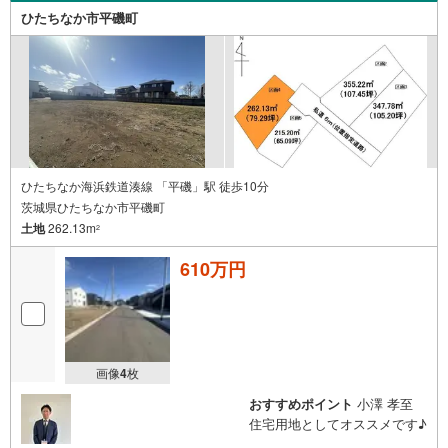
ひたちなか市平磯町
ひたちなか海浜鉄道湊線 「平磯」駅 徒歩10分
茨城県ひたちなか市平磯町
土地
262.13m
2
610万円
画像
4
枚
おすすめポイント
小澤 孝至
住宅用地としてオススメです♪