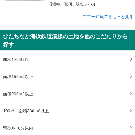
常磐線 「勝田」駅 徒歩26分
成約でもらえる
中古一戸建てをもっと見る
中古一戸建て
ひたちなか市湊泉町
ひたちなか海浜鉄道湊線の土地を他のこだわりから
1,880万円
探す
4LDK
土地面積 179.06m
2
ひたちなか海浜鉄道湊線 「那珂湊」駅 徒歩10分
面積120m2以上
面積150m2以上
面積200m2以上
100坪・面積330m2以上
駅徒歩10分以内