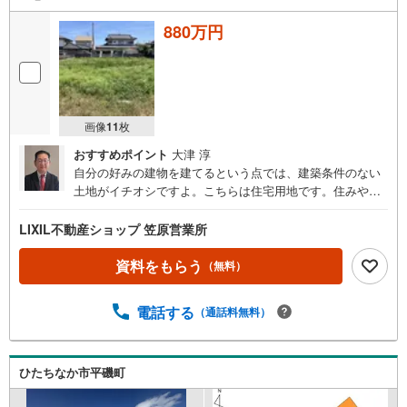
880万円
画像
11
枚
おすすめポイント
大津 淳
自分の好みの建物を建てるという点では、建築条件のない
土地がイチオシですよ。こちらは住宅用地です。住みやす
い空間の条件の1つに前面道路が6m以上あるところを入れ
てみては。平坦地なので、傾斜地よりも工事費をダウンさ
LIXIL不動産ショップ 笠原営業所
せやすいですよ。ひたちなか市での土地をお探しなら、常
磐線勝田周辺から始めましょう。
資料をもらう
（無料）
電話する
（通話料無料）
ひたちなか市平磯町