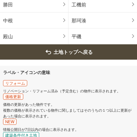
潮来市
守谷市
勝田
工機前
那珂市
筑西市
中根
那珂湊
稲敷市
桜川市
殿山
平磯
神栖市
小美玉市
土地トップへ戻る
東茨城郡茨城町
稲敷郡阿見町
ラベル・アイコンの意味
北相馬郡利根町
リフォーム
リノベーション・リフォーム済み（予定含む）の物件に表示されます。
価格更新
価格の更新があった物件です。
複数の価格が表示されている物件に関しましてはそのうちの１つ以上に更新が
あった場合に表示されます。
NEW
情報公開日が7日以内の場合に表示されます。
建築条件付き土地