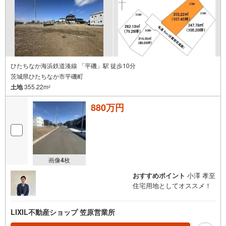
ひたちなか海浜鉄道湊線 「平磯」駅 徒歩10分
茨城県ひたちなか市平磯町
土地
355.22m
2
880万円
画像
4
枚
おすすめポイント
小澤 孝至
住宅用地としてオススメ！
LIXIL不動産ショップ 笠原営業所