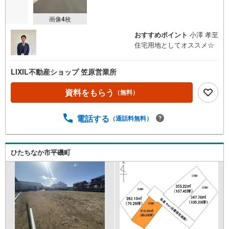
画像
4
枚
おすすめポイント
小澤 孝至
住宅用地としてオススメ☆
LIXIL不動産ショップ 笠原営業所
資料をもらう
（無料）
電話する
（通話料無料）
ひたちなか市平磯町