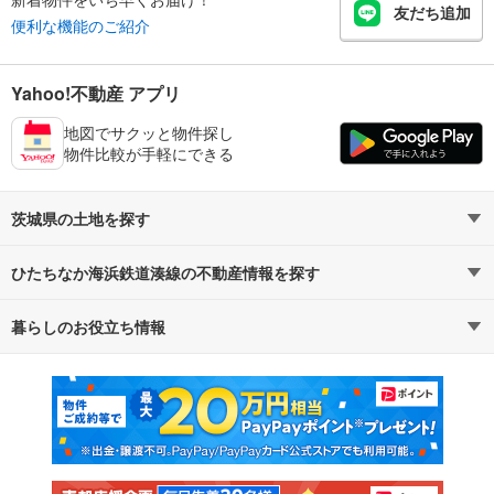
友だち追加
便利な機能のご紹介
Yahoo!不動産 アプリ
地図でサクッと物件探し
物件比較が手軽にできる
茨城県の土地を探す
ひたちなか海浜鉄道湊線の不動産情報を探す
路線・駅から探す
地域から探す
暮らしのお役立ち情報
不動産・住宅
賃貸住宅
通勤・通学時間から探す
地図から探す
マンションカタログ
教えて！住まいの先生
新築マンション
中古マンション
新築一戸建て
中古一戸建て