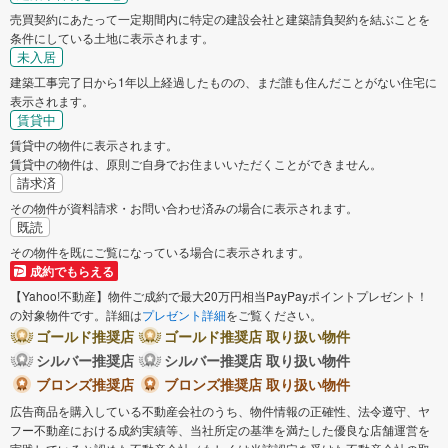
売買契約にあたって一定期間内に特定の建設会社と建築請負契約を結ぶことを
条件にしている土地に表示されます。
未入居
建築工事完了日から1年以上経過したものの、まだ誰も住んだことがない住宅に
表示されます。
賃貸中
賃貸中の物件に表示されます。
賃貸中の物件は、原則ご自身でお住まいいただくことができません。
請求済
その物件が資料請求・お問い合わせ済みの場合に表示されます。
既読
その物件を既にご覧になっている場合に表示されます。
成約でもらえる
【Yahoo!不動産】物件ご成約で最大20万円相当PayPayポイントプレゼント！
の対象物件です。詳細は
プレゼント詳細
をご覧ください。
ゴールド推奨店
ゴールド推奨店 取り扱い物件
シルバー推奨店
シルバー推奨店 取り扱い物件
ブロンズ推奨店
ブロンズ推奨店 取り扱い物件
広告商品を購入している不動産会社のうち、物件情報の正確性、法令遵守、ヤ
フー不動産における成約実績等、当社所定の基準を満たした優良な店舗運営を