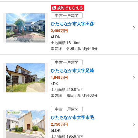
成約でもらえる
中古一戸建て
ひたちなか市大字田彦
2,499万円
4LDK
土地面積 181.6m
2
常磐線 「佐和」駅 徒歩46分
中古一戸建て
ひたちなか市大字足崎
1,649万円
4DK
土地面積 210.87m
2
常磐線 「勝田」駅 徒歩63分
中古一戸建て
ひたちなか市大字市毛
2,750万円
5LDK
土地面積 195.67m
2