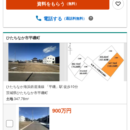
資料をもらう
（無料）
電話する
（通話料無料）
ひたちなか市平磯町
ひたちなか海浜鉄道湊線 「平磯」駅 徒歩10分
茨城県ひたちなか市平磯町
土地
347.78m
2
900万円