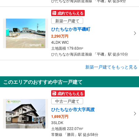
ひたちなか海浜鉄道湊線 「平磯」駅 徒歩9分
成約でもらえる
新築一戸建て
ひたちなか市平磯町
2,290万円
4LDK WIC
土地面積 179.63m
2
ひたちなか海浜鉄道湊線 「平磯」駅 徒歩10分
成約でもらえる
新築一戸建てをもっと見る
新築一戸建て
このエリアのおすすめ中古一戸建て
ひたちなか市平磯町
2,190万円
成約でもらえる
4LDK
中古一戸建て
土地面積 189.48m
2
ひたちなか海浜鉄道湊線 「平磯」駅 徒歩10分
ひたちなか市大字馬渡
1,699万円
3SLDK
土地面積 222.07m
2
常磐線 「勝田」駅 徒歩58分