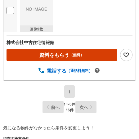
画像
2
枚
株式会社中古住宅情報館
資料をもらう
（無料）
電話する
（通話料無料）
1
1
〜
6
件
前へ
次へ
/
6
件
気になる物件がなかったら
条件を変更しよう！
現在の検索条件