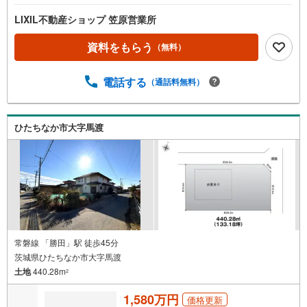
LIXIL不動産ショップ 笠原営業所
資料をもらう
（無料）
電話する
（通話料無料）
ひたちなか市大字馬渡
常磐線 「勝田」駅 徒歩45分
茨城県ひたちなか市大字馬渡
土地
440.28m
2
1,580万円
価格更新