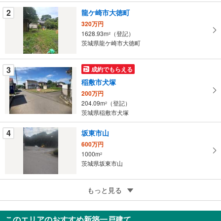
件
2
龍ケ崎市大徳町
を
320万円
マ
1628.93m
（登記）
2
イ
茨城県龍ケ崎市大徳町
ペ
ー
3
成約でもらえる
ジ
稲敷市犬塚
に
200万円
保
204.09m
（登記）
2
存
茨城県稲敷市犬塚
す
る
4
坂東市山
600万円
1000m
2
茨城県坂東市山
5
もっと見る
【大和ハウス】セキュレアつくばみどりの ～Happiness Garden～（建築条件付宅地分譲）
2,850万円
193.59m
2
このエリアのおすすめ新築一戸建て
茨城県つくば市みどりの2丁目