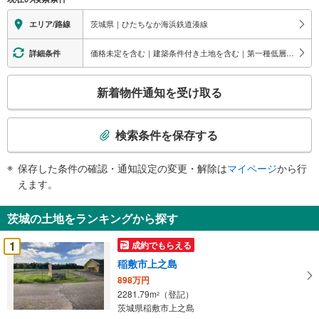
茨城県｜ひたちなか海浜鉄道湊線
エリア/路線
価格未定を含む｜建築条件付き土地を含む｜第一種低層住居専用地域
詳細条件
こ
新着物件通知を受け取る
の
検
索
検索条件を保存する
条
件
保存した条件の確認・通知設定の変更・解除は
マイページ
から行
で
えます。
通
知
茨城の土地をランキングから探す
を
受
1
成約でもらえる
け
稲敷市上之島
取
898万円
る
2281.79m
（登記）
2
・
茨城県稲敷市上之島
条