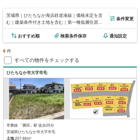
茨城県｜ひたちなか海浜鉄道湊線｜価格未定を含
条件変更
む｜建築条件付き土地を含む｜第一種低層住居専
用地域
おすすめ順
検索条件保存
通知設定
6
件
すべての物件をチェックする
ひたちなか市大字市毛
常磐線 「勝田」駅 徒歩25分
茨城県ひたちなか市大字市毛
土地
207.66m
2