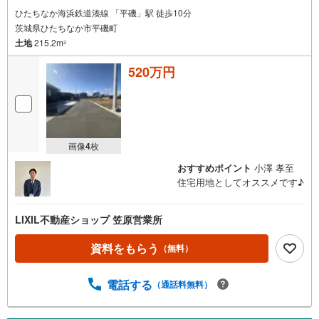
ひたちなか海浜鉄道湊線 「平磯」駅 徒歩10分
茨城県ひたちなか市平磯町
土地
215.2m
2
520万円
画像
4
枚
おすすめポイント
小澤 孝至
住宅用地としてオススメです♪
LIXIL不動産ショップ 笠原営業所
資料をもらう
（無料）
電話する
（通話料無料）