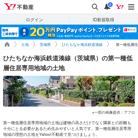
Yahoo!不動産
検索
通知
i
ログイン
ID新規取得
土地
茨城県
ひたちなか海浜鉄道湊線
第一種低層住
ひたちなか海浜鉄道湊線（茨城県）の第一種低
層住居専用地域の土地
一部の画像提供：アフロ
第一種低層住居専用地域の土地は建物の高さだけでなく隣家との距離も
十分にとる必要があるため住みやすいと人気です。第一種低層住居専用
地域の理想の土地をYahoo!不動産で見つけましょう。