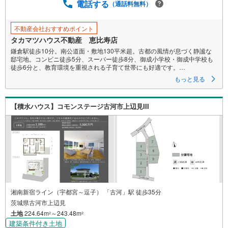
電話する
（通話料無料）
不動産会社おすすめポイント
タカマツハウス不動産 恵比寿店
鎌倉駅徒歩10分。南公道面・敷地130平米超。古都の風情が息づく静謐な
邸宅地。コンビニ徒歩5分、スーパー徒歩8分、御成小学校・御成中学校も
徒歩6分と、教育環境を重視される子育て世帯にも好適です。
もっと見る
■駅徒歩6分/鎌倉駅も徒歩10分で利用可 ■南公道面/角地有 ■敷地39坪
超 ■御成小学校・中学校まで徒歩6分 ■スーパー徒歩8分他、生活施設充
実 ■『鎌倉海浜公園』徒歩11分 ■建築条件ございません
【積水ハウス】コモンステージ古河市上辺見III
●お好きなハウスメーカーで建築可能
ハウスメーカーにお悩みのお客様は『ミラクラスマッチング』もご活用く
ださい
【ミラクラスマッチング】とは？
タカマツハウスの宅地を購入されるお客様に、最適なハウスメーカーを紹
介するシステムです
◎相談時から成約まで 無料
何度相談しても、お客様のご負担はありません
湘南新宿ライン（宇都宮～逗子） 「古河」駅 徒歩35分
茨城県古河市上辺見
◎中立的な立場からのご紹介
土地
224.64m
～243.48m
本当にお客様に最適だと思われるハウスメーカーをご紹介します
2
2
建築条件付き土地