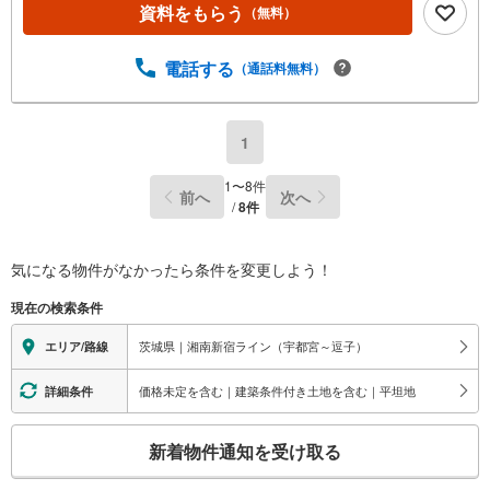
資料をもらう
（無料）
電話する
（通話料無料）
1
1
〜
8
件
前へ
次へ
/
8
件
気になる物件がなかったら
条件を変更しよう！
現在の検索条件
茨城県｜湘南新宿ライン（宇都宮～逗子）
エリア/路線
価格未定を含む｜建築条件付き土地を含む｜平坦地
詳細条件
こ
新着物件通知を受け取る
の
検