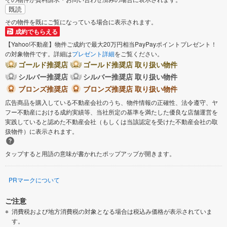
既読
その物件を既にご覧になっている場合に表示されます。
成約でもらえる
【Yahoo!不動産】物件ご成約で最大20万円相当PayPayポイントプレゼント！
の対象物件です。詳細は
プレゼント詳細
をご覧ください。
ゴールド推奨店
ゴールド推奨店 取り扱い物件
シルバー推奨店
シルバー推奨店 取り扱い物件
ブロンズ推奨店
ブロンズ推奨店 取り扱い物件
広告商品を購入している不動産会社のうち、物件情報の正確性、法令遵守、ヤ
フー不動産における成約実績等、当社所定の基準を満たした優良な店舗運営を
実践していると認めた不動産会社（もしくは当該認定を受けた不動産会社の取
扱物件）に表示されます。
タップすると用語の意味が書かれたポップアップが開きます。
PRマークについて
ご注意
消費税および地方消費税の対象となる場合は税込み価格が表示されていま
す。