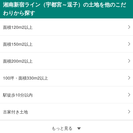
湘南新宿ライン（宇都宮～逗子）の土地を他のこだ
1,799万円
わりから探す
4LDK
土地面積 181.5m
2
東北本線 「古河」駅から11300m 車:22分
面積120m2以上
面積150m2以上
面積200m2以上
100坪・面積330m2以上
駅徒歩10分以内
古家付き土地
もっと見る