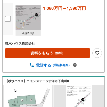
◎「会社」だけでなく、ハウスメーカー選りすぐりの「担当者」をご紹介
住宅展示場だと、担当者との出会いは巡り合わせ次第。ミラクラスマッチ
1,060万円～1,390万円
ングなら、お客様にぴったりのハウ
画像
15
枚
積水ハウス株式会社
資料をもらう
（無料）
電話する
（通話料無料）
【積水ハウス】コモンステージ古河市下山町II