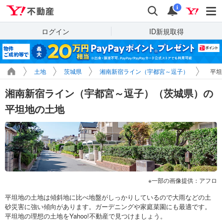
Yahoo!不動産
検索
通知
i
ログイン
ID新規取得
土地
茨城県
湘南新宿ライン（宇都宮～逗子）
平坦
湘南新宿ライン（宇都宮～逗子）（茨城県）の
平坦地の土地
一部の画像提供：アフロ
平坦地の土地は傾斜地に比べ地盤がしっかりしているので大雨などの土
砂災害に強い傾向があります。ガーデニングや家庭菜園にも最適です。
平坦地の理想の土地をYahoo!不動産で見つけましょう。