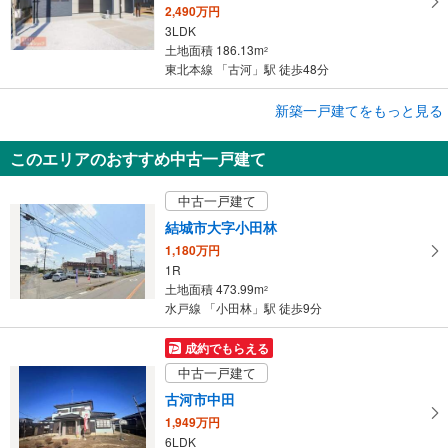
2,490万円
3LDK
土地面積 186.13m
2
東北本線 「古河」駅 徒歩48分
成約でもらえる
新築一戸建てをもっと見る
新築一戸建て
このエリアのおすすめ中古一戸建て
古河市下辺見
2,490万円
中古一戸建て
3LDK
土地面積 186.13m
2
結城市大字小田林
東北本線 「古河」駅 徒歩48分
1,180万円
1R
土地面積 473.99m
2
水戸線 「小田林」駅 徒歩9分
成約でもらえる
中古一戸建て
古河市中田
1,949万円
6LDK