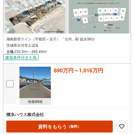
湘南新宿ライン（宇都宮～逗子） 「古河」駅 徒歩38分
茨城県古河市上辺見
土地
232.3m
～265.45m
2
2
建築条件付き土地
890万円～1,016万円
画像
25
枚
積水ハウス株式会社
資料をもらう
（無料）