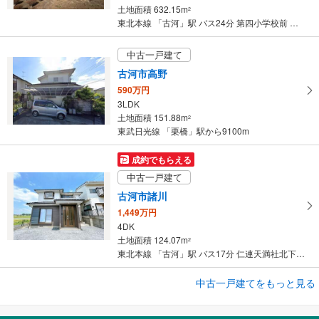
土地面積 632.15m
2
東北本線 「古河」駅 バス24分 第四小学校前 バス停下車 徒歩5分
中古一戸建て
古河市高野
590万円
3LDK
土地面積 151.88m
2
東武日光線 「栗橋」駅から9100m
成約でもらえる
中古一戸建て
古河市諸川
1,449万円
4DK
土地面積 124.07m
2
東北本線 「古河」駅 バス17分 仁連天満社北下車 バス停下車 徒歩13分
成約でもらえる
中古一戸建てをもっと見る
中古一戸建て
古河市東諸川