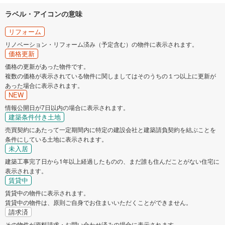
筑西市
坂東市
ラベル・アイコンの意味
稲敷市
神栖市
リフォーム
リノベーション・リフォーム済み（予定含む）の物件に表示されます。
価格更新
鉾田市
小美玉市
価格の更新があった物件です。
複数の価格が表示されている物件に関しましてはそのうちの１つ以上に更新が
東茨城郡茨城町
東茨城郡大洗町
あった場合に表示されます。
NEW
情報公開日が7日以内の場合に表示されます。
東茨城郡城里町
那珂郡東海村
建築条件付き土地
売買契約にあたって一定期間内に特定の建設会社と建築請負契約を結ぶことを
稲敷郡阿見町
結城郡八千代町
条件にしている土地に表示されます。
未入居
建築工事完了日から1年以上経過したものの、まだ誰も住んだことがない住宅に
表示されます。
賃貸中
賃貸中の物件に表示されます。
賃貸中の物件は、原則ご自身でお住まいいただくことができません。
請求済
その物件が資料請求・お問い合わせ済みの場合に表示されます。