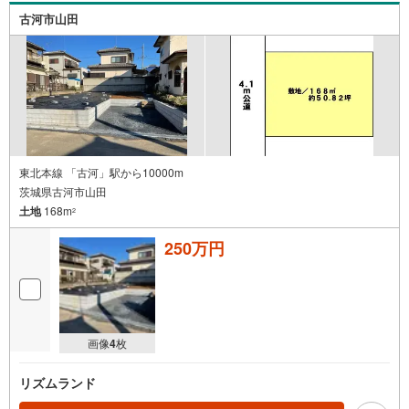
古河市山田
東北本線 「古河」駅から10000m
茨城県古河市山田
土地
168m
2
250万円
画像
4
枚
リズムランド