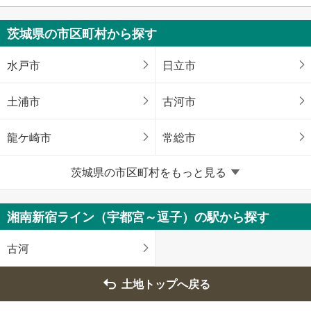
茨城県の市区町村から探す
水戸市
日立市
土浦市
古河市
龍ケ崎市
常総市
茨城県の市区町村をもっと見る
笠間市
取手市
牛久市
つくば市
湘南新宿ライン（宇都宮～逗子）の駅から探す
ひたちなか市
鹿嶋市
古河
守谷市
那珂市
土地トップへ戻る