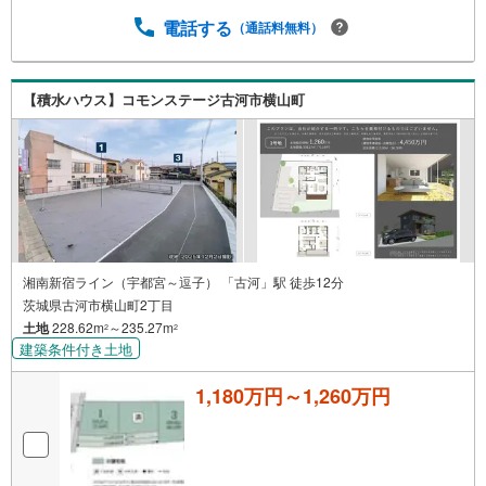
電話する
（通話料無料）
【積水ハウス】コモンステージ古河市横山町
湘南新宿ライン（宇都宮～逗子） 「古河」駅 徒歩12分
茨城県古河市横山町2丁目
土地
228.62m
～235.27m
2
2
建築条件付き土地
1,180万円～1,260万円