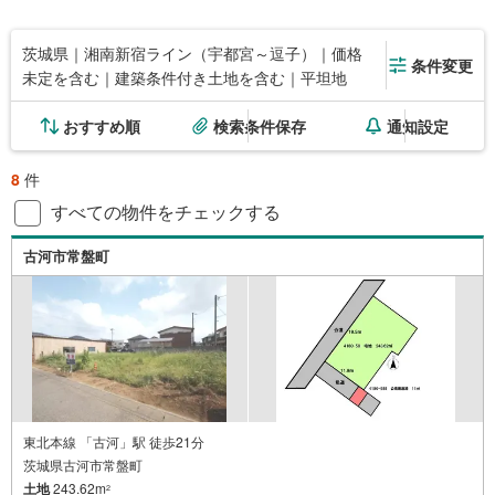
茨城県｜湘南新宿ライン（宇都宮～逗子）｜価格
条件変更
未定を含む｜建築条件付き土地を含む｜平坦地
おすすめ順
検索条件保存
通知設定
8
件
すべての物件をチェックする
古河市常盤町
東北本線 「古河」駅 徒歩21分
茨城県古河市常盤町
土地
243.62m
2