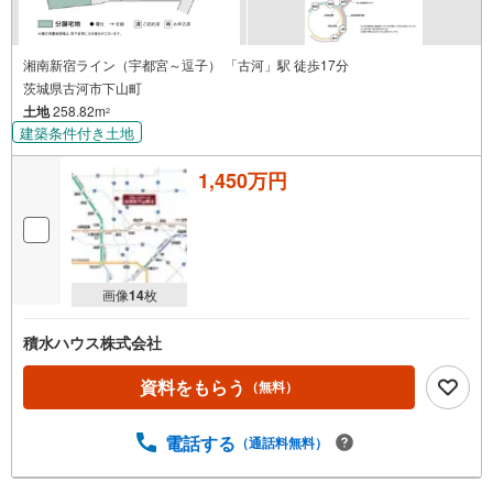
湘南新宿ライン（宇都宮～逗子） 「古河」駅 徒歩17分
茨城県古河市下山町
土地
258.82m
2
建築条件付き土地
1,450万円
画像
14
枚
積水ハウス株式会社
資料をもらう
（無料）
電話する
（通話料無料）