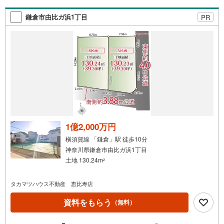
鎌倉市由比ガ浜1丁目
PR
1億2,000万円
横須賀線 「鎌倉」駅 徒歩10分
神奈川県鎌倉市由比ガ浜1丁目
土地 130.24m
2
タカマツハウス不動産 恵比寿店
資料をもらう
（無料）