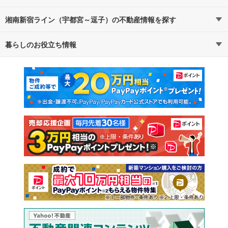
湘南新宿ライン（宇都宮～逗子）の不動産情報を探す
路線・駅から探す
地域から探す
暮らしのお役立ち情報
不動産・住宅
賃貸住宅
通勤・通学時間から探す
地図から探す
マンションカタログ
教えて！住まいの先生
新築マンション
中古マンション
新築一戸建て
中古一戸建て
注文住宅
土地
売却査定