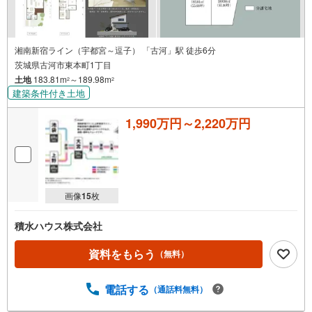
湘南新宿ライン（宇都宮～逗子） 「古河」駅 徒歩6分
茨城県古河市東本町1丁目
土地
183.81m
～189.98m
2
2
建築条件付き土地
1,990万円～2,220万円
画像
15
枚
積水ハウス株式会社
資料をもらう
（無料）
電話する
（通話料無料）