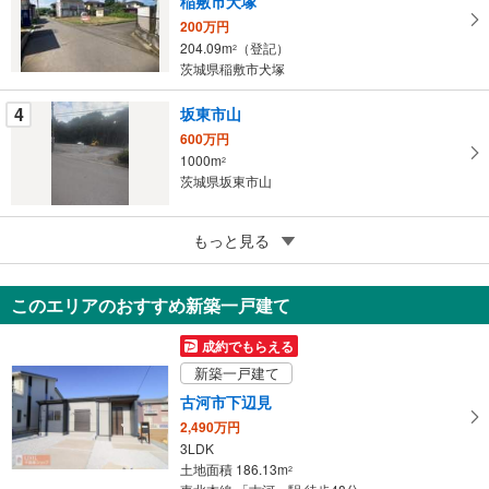
稲敷市犬塚
に
200万円
保
204.09m
（登記）
2
存
茨城県稲敷市犬塚
す
る
4
坂東市山
600万円
1000m
2
茨城県坂東市山
5
もっと見る
【大和ハウス】セキュレアつくばみどりの ～Happiness Garden～（建築条件付宅地分譲）
2,850万円
193.59m
2
このエリアのおすすめ新築一戸建て
茨城県つくば市みどりの2丁目
成約でもらえる
新築一戸建て
古河市下辺見
2,490万円
3LDK
土地面積 186.13m
2