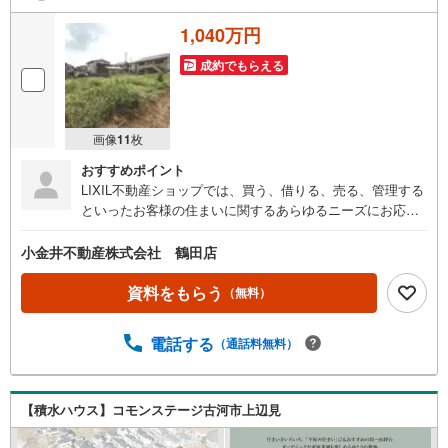
1,040万円
成約でもらえる
画像
11
枚
おすすめポイント
LIXIL不動産ショップでは、買う、借りる、売る、管理する
といったお客様の住まいに関するあらゆるニーズにお応え
します。不動産購入に際しましてご不明な点などございま
したらお気軽にご相談ください。
小金井不動産株式会社 鶴田店
資料をもらう
（無料）
電話する
（通話料無料）
【積水ハウス】コモンステージ古河市上辺見