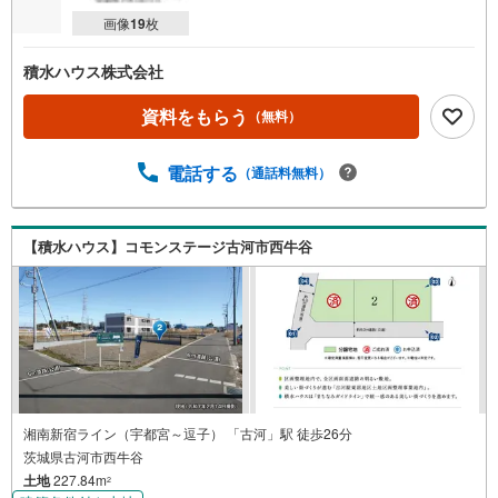
画像
19
枚
積水ハウス株式会社
資料をもらう
（無料）
電話する
（通話料無料）
【積水ハウス】コモンステージ古河市西牛谷
湘南新宿ライン（宇都宮～逗子） 「古河」駅 徒歩26分
茨城県古河市西牛谷
土地
227.84m
2