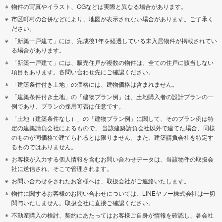
物件の写真やイラスト、CGなどは実際と異なる場合があります。
市区町村の合併などにより、地図が表示されない場合があります。ご了承く
ださい。
「新築一戸建て」には、完成後1年を経過している未入居物件が掲載されてい
る場合があります。
「新築一戸建て」には、販売住戸が複数の物件は、全ての住戸に該当しない
項目もあります。各問い合わせ先にご確認ください。
「建築条件付き土地」の価格には、建物価格は含まれません。
「建築条件付き土地」の「建物プラン例」は、土地購入者の設計プランの一
例であり、プランの採用可否は任意です。
「土地（建築条件なし）」の「建物プラン例」に関して、そのプラン例は特
定の建築請負会社によるもので、 当該建築請負会社以外で建てた場合、同様
のものが同価格で建てられるとは限りません。また、建築請負会社を特定す
るものではありません。
お客様が入力する個人情報を含むお問い合わせデータは、当該物件の取扱会
社に送信され、そこで管理されます。
お問い合わせをされたお客様へは、取扱会社がご連絡いたします。
物件に関するお客様のお問い合わせについては、LINEヤフー株式会社は一切
関与いたしません。取扱会社に直接ご確認ください。
不動産購入の検討、契約にあたってはお客様ご自身が情報を確認し、各会社