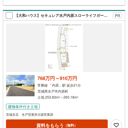
【大和ハウス】セキュレア水戸内原スローライフガーデン （建築条件付宅地分譲）
PR
768万円～910万円
常磐線 「内原」駅 徒歩21分
茨城県水戸市内原町
土地 253.83m
～260.18m
2
2
建物条件付き土地
茨城支店 水戸営業所分譲営業課
資料をもらう
（無料）