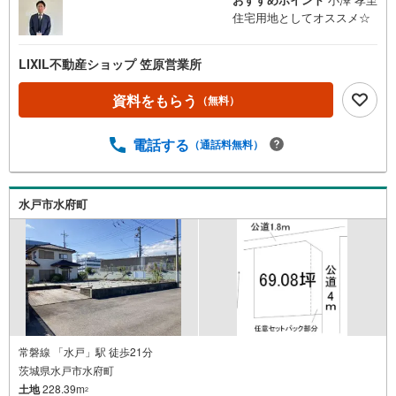
住宅用地としてオススメ☆
LIXIL不動産ショップ 笠原営業所
資料をもらう
（無料）
電話する
（通話料無料）
水戸市水府町
常磐線 「水戸」駅 徒歩21分
茨城県水戸市水府町
土地
228.39m
2