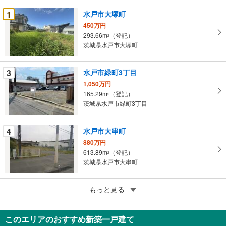
条
1
水戸市大塚町
件
450万円
を
293.66m
（登記）
2
マ
茨城県水戸市大塚町
イ
ペ
3
水戸市緑町3丁目
ー
ジ
1,050万円
165.29m
（登記）
に
2
茨城県水戸市緑町3丁目
保
存
す
4
水戸市大串町
る
880万円
613.89m
（登記）
2
茨城県水戸市大串町
4
水戸市堀町
もっと見る
790万円
367.28m
（登記）
2
このエリアのおすすめ新築一戸建て
茨城県水戸市堀町