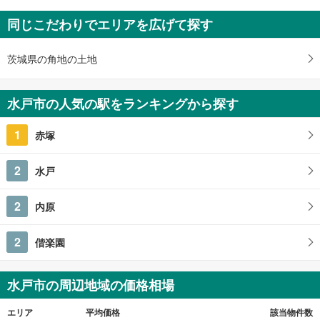
水戸市城東5丁目
同じこだわりでエリアを広げて探す
450万円
5SDK
土地面積 135.5m
2
茨城県の角地の土地
常磐線 「水戸」駅 徒歩36分
水戸市の人気の駅をランキングから探す
1
赤塚
2
水戸
2
内原
2
偕楽園
水戸市の周辺地域の価格相場
エリア
平均価格
該当物件数