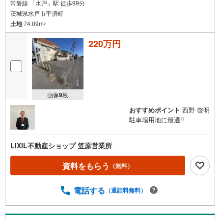
常磐線 「水戸」駅 徒歩99分
茨城県水戸市平須町
土地
74.09m
2
220万円
画像
9
枚
おすすめポイント
西野 啓明
駐車場用地に最適!!
LIXIL不動産ショップ 笠原営業所
資料をもらう
（無料）
電話する
（通話料無料）