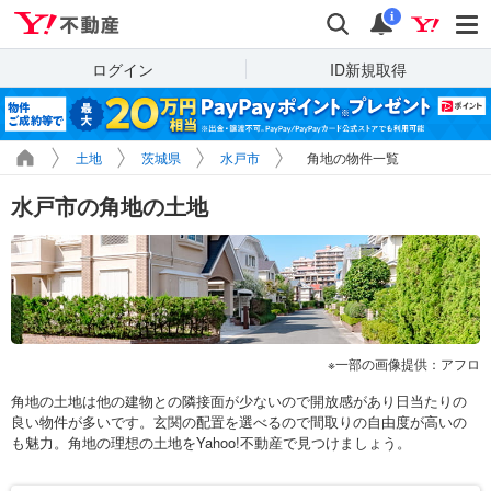
Yahoo!不動産
検索
通知
i
ログイン
ID新規取得
土地
茨城県
水戸市
角地の物件一覧
水戸市の角地の土地
一部の画像提供：アフロ
角地の土地は他の建物との隣接面が少ないので開放感があり日当たりの
良い物件が多いです。玄関の配置を選べるので間取りの自由度が高いの
も魅力。角地の理想の土地をYahoo!不動産で見つけましょう。