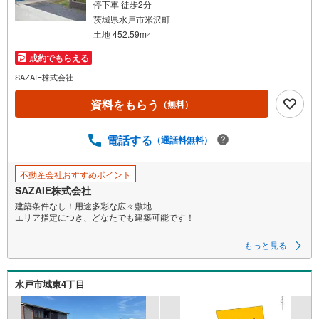
停下車 徒歩2分
茨城県水戸市米沢町
土地 452.59m
2
成約でもらえる
SAZAIE株式会社
資料をもらう
（無料）
電話する
（通話料無料）
不動産会社おすすめポイント
SAZAIE株式会社
建築条件なし！用途多彩な広々敷地
エリア指定につき、どなたでも建築可能です！
人気の米沢町！約136坪の広い土地
もっと見る
小学校まで徒歩10分なので安心です！
近所にはおいしい飲食店が盛りだくさん！
水戸市城東4丁目
＜SAZAIEが選ばれる理由＞
〇豊富な事業実績
土地や物件を仲介するだけではなく、グループ会社の強みを生かし