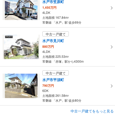
水戸市笠原町
1,450万円
4LDK
土地面積 167.84m
2
常磐線 「水戸」駅 徒歩69分
中古一戸建て
水戸市見川町
880万円
4LDK
土地面積 225.53m
2
常磐線 「赤塚」駅から4300m
中古一戸建て
水戸市平須町
790万円
6DK
土地面積 261.58m
2
常磐線 「水戸」駅 徒歩80分
中古一戸建てをもっと見る
中古一戸建て