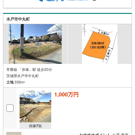
水戸市中丸町
常磐線 「赤塚」駅 徒歩20分
茨城県水戸市中丸町
土地
336m
2
1,000万円
画像
7
枚
おすすめポイント
小澤 孝至