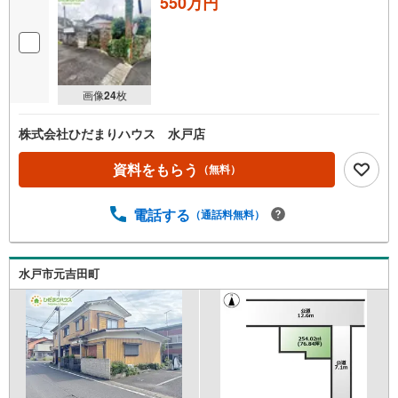
550万円
画像
24
枚
株式会社ひだまりハウス 水戸店
資料をもらう
（無料）
電話する
（通話料無料）
水戸市元吉田町