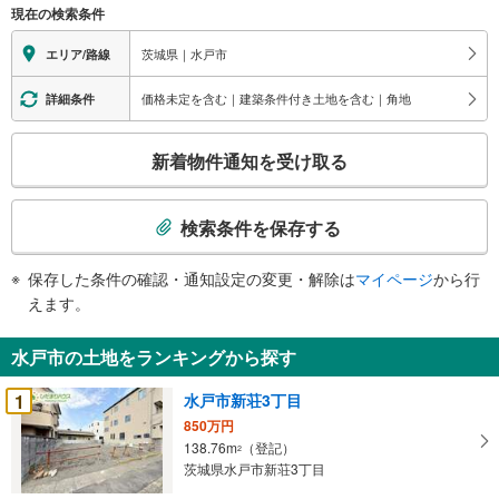
現在の検索条件
茨城県｜水戸市
エリア/路線
価格未定を含む｜建築条件付き土地を含む｜角地
詳細条件
こ
新着物件通知を受け取る
の
検
索
検索条件を保存する
条
件
保存した条件の確認・通知設定の変更・解除は
マイページ
から行
で
えます。
通
知
水戸市の土地をランキングから探す
を
受
1
水戸市新荘3丁目
け
850万円
取
138.76m
（登記）
2
る
茨城県水戸市新荘3丁目
・