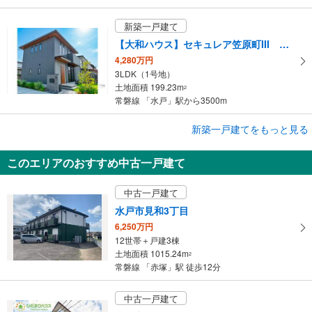
新築一戸建て
【大和ハウス】セキュレア笠原町III （分譲住宅）
4,280万円
3LDK（1号地）
土地面積 199.23m
2
常磐線 「水戸」駅から3500m
成約でもらえる
新築一戸建てをもっと見る
新築一戸建て
このエリアのおすすめ中古一戸建て
水戸市赤塚1丁目
3,280万円
中古一戸建て
4LDK WIC、土間収納、パントリー
土地面積 197.91m
2
水戸市見和3丁目
常磐線 「赤塚」駅 徒歩10分
6,250万円
12世帯＋戸建3棟
土地面積 1015.24m
2
常磐線 「赤塚」駅 徒歩12分
中古一戸建て