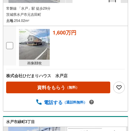
常磐線 「水戸」駅 徒歩29分
茨城県水戸市元吉田町
土地
254.02m
2
1,600万円
画像
22
枚
株式会社ひだまりハウス 水戸店
資料をもらう
（無料）
電話する
（通話料無料）
水戸市緑町3丁目