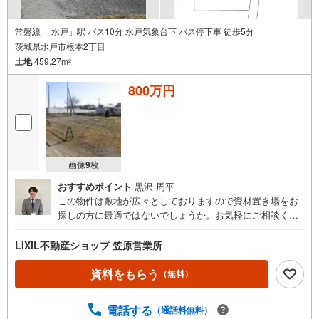
常磐線 「水戸」駅 バス10分 水戸気象台下 バス停下車 徒歩5分
茨城県水戸市根本2丁目
土地
459.27m
2
800万円
画像
9
枚
おすすめポイント
黒沢 周平
この物件は敷地が広々としておりますので資材置き場をお
探しの方に最適ではないでしょうか。お気軽にご相談くだ
さい。
LIXIL不動産ショップ 笠原営業所
資料をもらう
（無料）
電話する
（通話料無料）