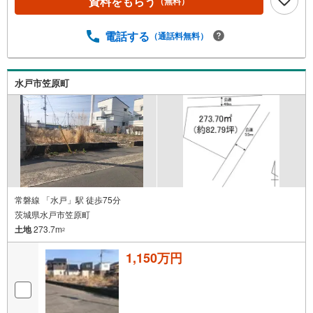
資料をもらう
（無料）
電話する
（通話料無料）
水戸市笠原町
常磐線 「水戸」駅 徒歩75分
茨城県水戸市笠原町
土地
273.7m
2
1,150万円