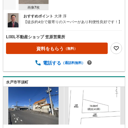
画像
7
枚
おすすめポイント
大津 淳
【徒歩約4分で最寄りのスーパーがあり利便性良好です！】
LIXIL不動産ショップ 笠原営業所
資料をもらう
（無料）
電話する
（通話料無料）
水戸市平須町