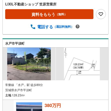
LIXIL不動産ショップ 笠原営業所
資料をもらう
（無料）
電話する
（通話料無料）
水戸市平須町
常磐線 「水戸」駅 徒歩89分
茨城県水戸市平須町
土地
128.23m
2
380万円