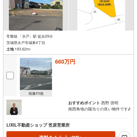
注文住宅やリフォームなど、お客様のご要望にすぐに対応します。
【この物件を検討されている方は】
営業時間:午前10時～午後6時（定休日:水曜日）
この時間帯はお電話でのお問い合わせがスムーズにご案内できます。
お気軽にご連絡ください。
【現地での物件見学をご希望の方は】
常磐線 「水戸」駅 徒歩29分
（1）［室内・現地を見学する］をクリック
茨城県水戸市城東4丁目
（2）本日～4日以内をご希望の方は［ご要望・ご質問欄］に希望日時をご
土地
193.62m
記入ください
2
実際に物件を見て、広さ、明るさ、天井の高さ、物件周辺環境など、ぜひ
ご体験下さい。
660万円
画像
11
枚
おすすめポイント
西野 啓明
南西角地の陽当りの良い物件です♪
LIXIL不動産ショップ 笠原営業所