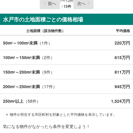
1
〜
13
件
前へ
次へ
/
13
件
水戸市の土地面積ごとの価格相場
土地面積（該当物件数）
平均価格
50m
～100m
未満
（
1
件）
220万円
2
2
100m
～150m
未満
（
2
件）
615万円
2
2
150m
～200m
未満
（
9
件）
811万円
2
2
200m
～250m
未満
（
17
件）
945万円
2
2
250m
以上
（
58
件）
1,524万円
2
物件が所在する市区町村を対象とした平均価格を表示しています。
気になる物件がなかったら
条件を変更しよう！