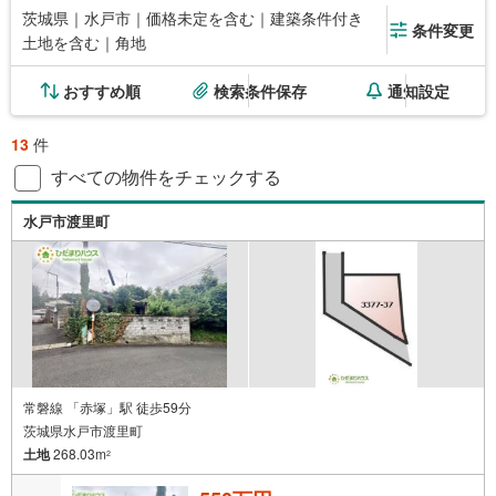
茨城県｜水戸市｜価格未定を含む｜建築条件付き
条件変更
土地を含む｜角地
おすすめ順
検索条件保存
通知設定
13
件
すべての物件をチェックする
水戸市渡里町
常磐線 「赤塚」駅 徒歩59分
茨城県水戸市渡里町
土地
268.03m
2