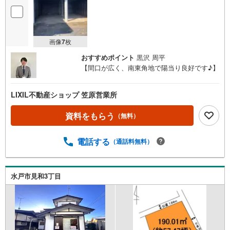
画像
7
枚
おすすめポイント
黒沢 周平
【間口が広く、南東角地で陽当り良好です♪】
LIXIL不動産ショップ 笠原営業所
資料をもらう
（無料）
電話する
（通話料無料）
水戸市見和3丁目