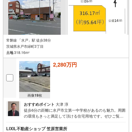
常磐線 「水戸」駅 徒歩38分
茨城県水戸市緑町3丁目
土地
318.16m
2
2,280万円
画像
19
枚
おすすめポイント
大津 淳
徒歩6分の距離に水戸市立第一中学校があるのも魅力。周囲
の環境もきっと満足して頂ける住宅用地です。ぜひご覧く
ださい。建築条件なしなので、土地を購入した後はお好み
のタイミングで住まいが建てられます。売地をお探しの方
LIXIL不動産ショップ 笠原営業所