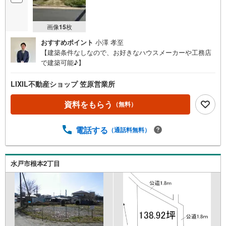
画像
15
枚
おすすめポイント
小澤 孝至
【建築条件なしなので、お好きなハウスメーカーや工務店
で建築可能♪】
LIXIL不動産ショップ 笠原営業所
資料をもらう
（無料）
電話する
（通話料無料）
水戸市根本2丁目