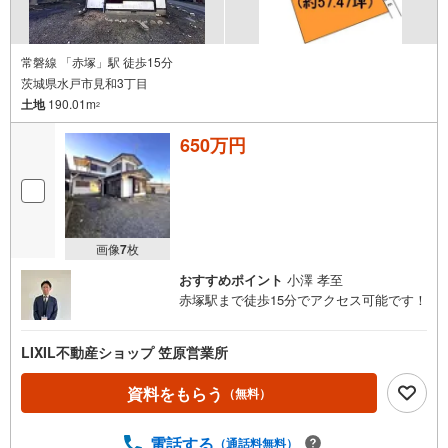
常磐線 「赤塚」駅 徒歩15分
茨城県水戸市見和3丁目
土地
190.01m
2
650万円
画像
7
枚
おすすめポイント
小澤 孝至
赤塚駅まで徒歩15分でアクセス可能です！
LIXIL不動産ショップ 笠原営業所
資料をもらう
（無料）
電話する
（通話料無料）