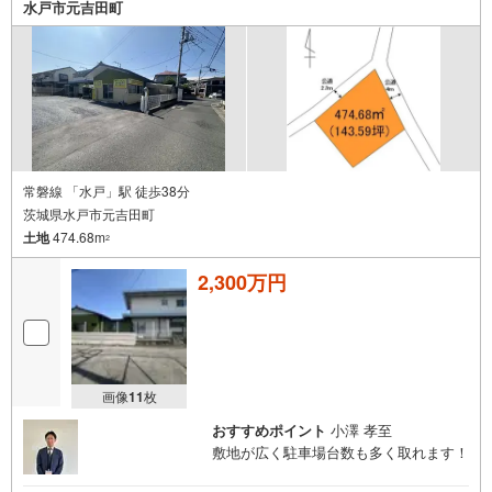
水戸市元吉田町
常磐線 「水戸」駅 徒歩38分
茨城県水戸市元吉田町
土地
474.68m
2
2,300万円
画像
11
枚
おすすめポイント
小澤 孝至
敷地が広く駐車場台数も多く取れます！