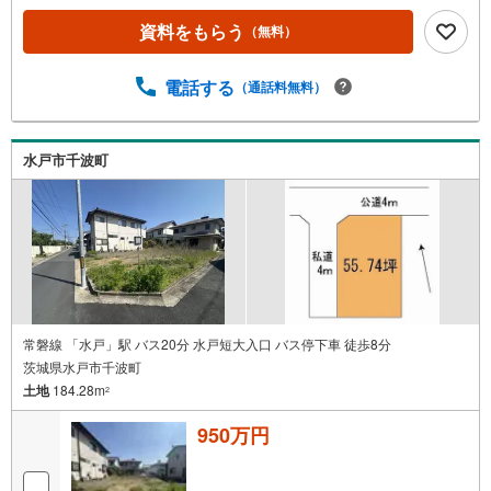
に、こちらの土地はイチオシです。土地面積は318.16平米
（公簿）となっています。角地は人目に付きやすく、防犯
資料をもらう
（無料）
面でも安心です。住みやすい空間の条件の1つに前面道路が
6m以上あるところを入れてみては。
電話する
（通話料無料）
水戸市千波町
常磐線 「水戸」駅 バス20分 水戸短大入口 バス停下車 徒歩8分
茨城県水戸市千波町
土地
184.28m
2
950万円