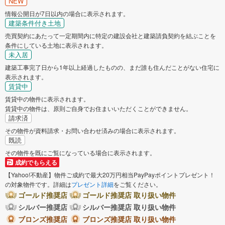
NEW
情報公開日が7日以内の場合に表示されます。
建築条件付き土地
売買契約にあたって一定期間内に特定の建設会社と建築請負契約を結ぶことを
条件にしている土地に表示されます。
未入居
建築工事完了日から1年以上経過したものの、まだ誰も住んだことがない住宅に
表示されます。
賃貸中
賃貸中の物件に表示されます。
賃貸中の物件は、原則ご自身でお住まいいただくことができません。
請求済
その物件が資料請求・お問い合わせ済みの場合に表示されます。
既読
その物件を既にご覧になっている場合に表示されます。
成約でもらえる
【Yahoo!不動産】物件ご成約で最大20万円相当PayPayポイントプレゼント！
の対象物件です。詳細は
プレゼント詳細
をご覧ください。
ゴールド推奨店
ゴールド推奨店 取り扱い物件
シルバー推奨店
シルバー推奨店 取り扱い物件
ブロンズ推奨店
ブロンズ推奨店 取り扱い物件