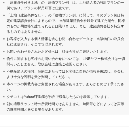
「建築条件付き土地」の「建物プラン例」は、土地購入者の設計プランの一
例であり、プランの採用可否は任意です。
「土地（建築条件なし）」の「建物プラン例」に関して、そのプラン例は特
定の建築請負会社によるもので、 当該建築請負会社以外で建てた場合、同様
のものが同価格で建てられるとは限りません。また、建築請負会社を特定す
るものではありません。
お客様が入力する個人情報を含むお問い合わせデータは、当該物件の取扱会
社に送信され、そこで管理されます。
お問い合わせをされたお客様へは、取扱会社がご連絡いたします。
物件に関するお客様のお問い合わせについては、LINEヤフー株式会社は一切
関与いたしません。取扱会社に直接ご確認ください。
不動産購入の検討、契約にあたってはお客様ご自身が情報を確認し、各会社
より十分な説明を受け判断してください。
本ページの掲載内容は変更される場合があります。あらかじめご了承くださ
い。
クチコミはYahoo!不動産が独自で収集したものを表示しています。
朝の通勤ラッシュ時の所要時間ではありません。時間帯などによっては実際
の乗車時間と異なる場合があります。