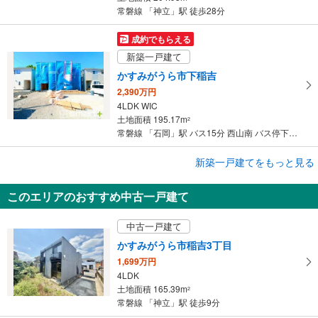
常磐線 「神立」駅 徒歩28分
成約でもらえる
新築一戸建て
かすみがうら市下稲吉
2,390万円
4LDK WIC
土地面積 195.17m
2
常磐線 「石岡」駅 バス15分 西山南 バス停下車 徒歩4分
成約でもらえる
新築一戸建てをもっと見る
新築一戸建て
このエリアのおすすめ中古一戸建て
いろどりアイタウン かすみがうら市稲吉東4丁目
2,390万円
中古一戸建て
4LDK
土地面積 164.23m
2
かすみがうら市稲吉3丁目
常磐線 「神立」駅 徒歩14分
1,699万円
4LDK
土地面積 165.39m
2
常磐線 「神立」駅 徒歩9分