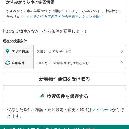
かすみがうら市の学区情報
す
かすみがうら市の学区情報は公開されています。小学校が7件、中学校が3
み
件あります。
かすみがうら市の学区から中古マンションを探す
が
う
ら
気になる物件がなかったら
条件を変更しよう！
市
現在の検索条件
に
関
茨城県｜かすみがうら市
エリア/路線
す
る
8,000万円｜建築条件付き土地を含む
詳細条件
情
こ
報
新着物件通知を受け取る
の
検
索
検索条件を保存する
条
件
保存した条件の確認・通知設定の変更・解除は
マイページ
から行
で
えます。
通
知