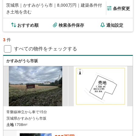
茨城県｜かすみがうら市｜8,000万円｜建築条件付
条件変更
き土地を含む
おすすめ順
検索条件保存
通知設定
3
件
すべての物件をチェックする
かすみがうら市坂
常磐線神立から車で15分
茨城県かすみがうら市坂
土地
1708m
2