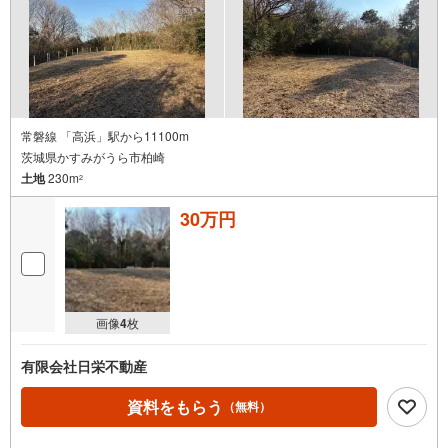
常磐線 「高浜」駅から11100m
茨城県かすみがうら市柏崎
土地
230m
2
30万円
画像
4
枚
有限会社日栄不動産
資料をもらう
（無料）