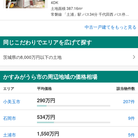
4DK
土地面積 387.16m
2
常磐線 「土浦」駅 バス34分 千代田西 バス停下車 徒歩2分
中古一戸建てをもっと見る
中古一戸建て
かすみがうら市稲吉南3丁目
同じこだわりでエリアを広げて探す
1,498万円
3LDK
土地面積 200.35m
2
茨城県の8,000万円以下の土地
常磐線 「神立」駅から1280m
かすみがうら市の周辺地域の価格相場
エリア
平均価格
該当物件数
290万円
小美玉市
207件
534万円
石岡市
9件
1,550万円
土浦市
5件