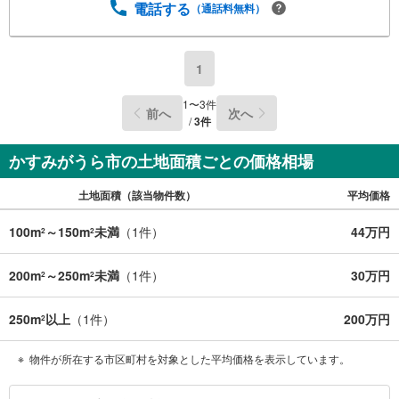
電話する
（通話料無料）
1
1
〜
3
件
前へ
次へ
/
3
件
かすみがうら市の土地面積ごとの価格相場
土地面積（該当物件数）
平均価格
100m
～150m
未満
（
1
件）
44万円
2
2
200m
～250m
未満
（
1
件）
30万円
2
2
250m
以上
（
1
件）
200万円
2
物件が所在する市区町村を対象とした平均価格を表示しています。
か