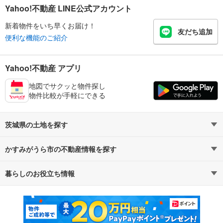
Yahoo!不動産 LINE公式アカウント
新着物件をいち早くお届け！
友だち追加
便利な機能のご紹介
Yahoo!不動産 アプリ
地図でサクッと物件探し
物件比較が手軽にできる
茨城県の土地を探す
かすみがうら市の不動産情報を探す
路線・駅から探す
地域から探す
暮らしのお役立ち情報
不動産・住宅
賃貸住宅
通勤・通学時間から探す
地図から探す
マンションカタログ
教えて！住まいの先生
新築マンション
中古マンション