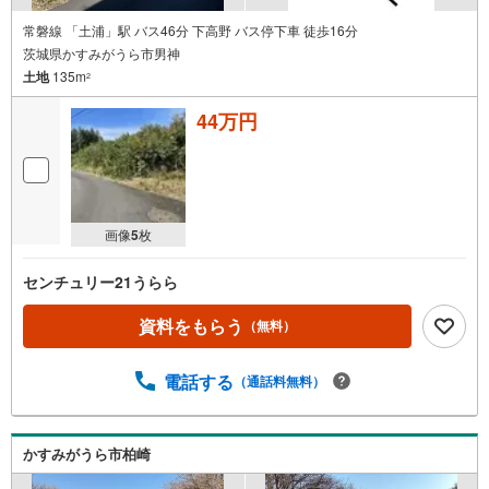
常磐線 「土浦」駅 バス46分 下高野 バス停下車 徒歩16分
茨城県かすみがうら市男神
土地
135m
2
44万円
画像
5
枚
センチュリー21うらら
資料をもらう
（無料）
電話する
（通話料無料）
かすみがうら市柏崎