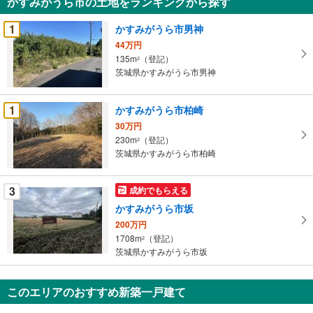
かすみがうら市の土地をランキングから探す
を
受
1
かすみがうら市男神
け
44万円
取
135m
（登記）
2
る
茨城県かすみがうら市男神
・
条
1
かすみがうら市柏崎
件
30万円
を
230m
（登記）
2
マ
茨城県かすみがうら市柏崎
イ
ペ
3
成約でもらえる
ー
ジ
かすみがうら市坂
に
200万円
保
1708m
（登記）
2
茨城県かすみがうら市坂
存
す
る
このエリアのおすすめ新築一戸建て