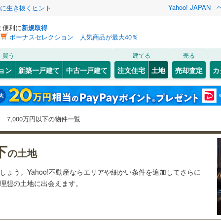
Yahoo! JAPAN
クに生き抜くヒント
と便利に
新規取得
ボーナスセレクション 人気商品が最大40％
検索条件を保存しました
買う
建てる
売る
225
)
両毛線
(
160
)
建ち方、日当たり
ョン
新築一戸建て
中古一戸建て
注文住宅
土地
売却査定
カ
この検索条件の新着物件通知は、
マイページ
から設定できます。
7
)
烏山線
(
92
)
以上
（
236
）
角地
（
62
）
(
159
)
足利市
(
130
)
岩手
宮城
秋田
山形
226
）
整形地
（
121
）
0
)
鹿沼市
(
8
)
線
(
137
)
山形新幹線
(
78
)
栃木県、7,000万円、建築条件付き土地を含む
神奈川
埼玉
千葉
茨城
7,000万円以下の物件一覧
0
)
真岡市
(
8
)
契約、入居関連など
渓谷鐵道
(
1
)
真岡鐵道
(
9
)
)
那須塩原市
(
32
)
長野
富山
石川
福井
下
（
51
）
第一種低層住居専用地域
の土地
崎線
(
95
)
東武佐野線
(
18
)
市
(
1
)
下野市
（
58
）
(
8
)
閉じる
閉じる
お気に入りリストを見る
お気に入りリストを見る
閉じる
閉じる
岐阜
静岡
三重
ましょう。Yahoo!不動産ならエリアや細かい条件を追加してさらに
検索条件を保存する
川線
(
8
)
東武宇都宮線
(
108
)
子町
(
0
)
芳賀郡茂木町
(
0
)
の理想の土地に出会えます。
マイページ
兵庫
京都
滋賀
奈良
賀町
(
0
)
下都賀郡壬生町
(
4
)
駅が始発駅
（
36
）
海まで2km以内
（
0
）
谷町
(
0
)
塩谷郡高根沢町
(
3
)