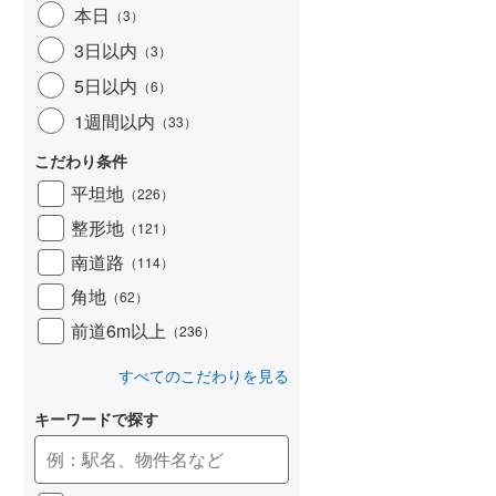
本日
（
3
）
3日以内
（
3
）
5日以内
（
6
）
1週間以内
（
33
）
こだわり条件
平坦地
（
226
）
整形地
（
121
）
南道路
（
114
）
角地
（
62
）
前道6m以上
（
236
）
すべてのこだわりを見る
キーワードで探す