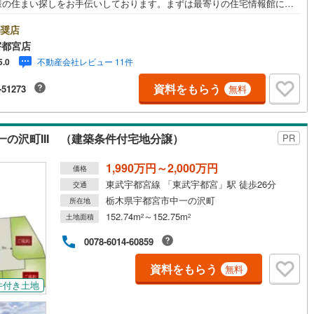
様の住まい探しをお手伝いしております。まずは最寄りの住宅情報館にお
にご相談ください。住宅ローン相談会も同時開催中無理のない住宅ローン
算やご購入の際にかかる諸費用の概算も行っております。しっかりとした
奨店
計画のアドバイスをさせて頂きますので、お気軽にご相談ください。
宇都宮店
不動産会社レビュー 11件
5.0
資料をもらう
-51273
無料
の沢町III （建築条件付宅地分譲）
PR
1,990万円～2,000万円
価格
東武宇都宮線 「東武宇都宮」駅 徒歩26分
交通
栃木県宇都宮市中一の沢町
所在地
152.74m
～152.75m
土地面積
2
2
0078-6014-60859
資料をもらう
無料
件付き土地