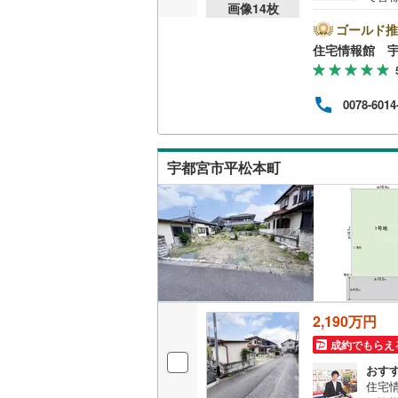
画像
14
枚
気軽
の試
ゴールド推
資金
住宅情報館 
0078-6014
宇都宮市平松本町
2,190万円
成約でもらえ
おす
住宅