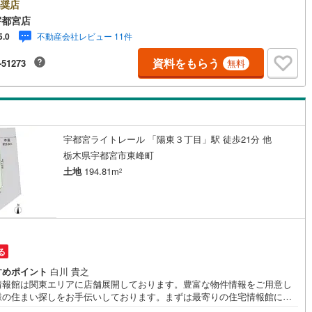
業いたします）】「資料請求」「内覧」のお問い合わせは上記時間内です
奨店
ムーズにご対応が可能です。スタッフ一同お客様のお問合せをお待ちして
宇都宮店
ます。【住宅ローン相談会】開催中無理のない住宅ローンの試算やご購入
不動産会社レビュー 11件
5.0
にかかる諸費用の概算も行っております。しっかりとした資金計画のアド
スをさせて頂きますので、お気軽にご相談ください。お客様第一主義をモ
資料をもらう
-51273
無料
-にお引越しをしてからも安心して住んでいただけるよう、末永く誠実に努
せて頂きます。住宅情報館にお越し頂けたら、物件のご紹介だけではな
お住まいの疑問、不安、お家の事ならなんでもご相談いただけます。お客
要望をお伺いしながら誠心誠意、全力でサポートさせて頂きます。お客様
一人に合わせたライフプランのご提案をさせていただきます。お気軽にご
ください。
宇都宮ライトレール 「陽東３丁目」駅 徒歩21分 他
栃木県宇都宮市東峰町
土地
194.81m
2
る
すめポイント
白川 貴之
情報館は関東エリアに店舗展開しております。豊富な物件情報をご用意し
様の住まい探しをお手伝いしております。まずは最寄りの住宅情報館にお
ご相談ください。【営業時間 10:00～19:00 火曜・水曜（祝日の場合