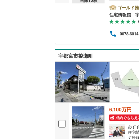
気軽
の試
ゴールド推
資金
住宅情報館 
0078-6014
宇都宮市簗瀬町
6,100万円
成約でもらえ
おす
住宅
て皆