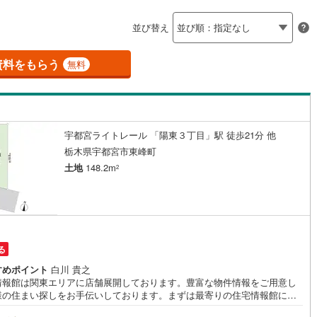
島根
岡山
広島
山口
応
珂川町
(
1
)
並び替え
ン内見(相談)可
香川
愛媛
IT重説可
高知
（
193
）
保存した条件を見る
資料をもらう
無料
佐賀
長崎
熊本
大分
ン対応とは？
宇都宮ライトレール 「陽東３丁目」駅 徒歩21分 他
この条件で検索する
この条件で検索する
この条件で検索する
この条件で検索する
この条件で検索する
この条件で検索する
市区町村以下を選択
市区町村を選択す
駅を選択する
栃木県宇都宮市東峰町
土地
148.2m
2
る
すめポイント
白川 貴之
情報館は関東エリアに店舗展開しております。豊富な物件情報をご用意し
様の住まい探しをお手伝いしております。まずは最寄りの住宅情報館にお
ご相談ください。【営業時間 10:00～19:00 火曜・水曜（祝日の場合