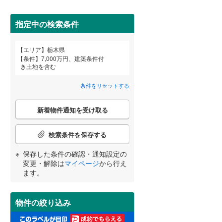
指定中の検索条件
エリア
栃木県
宮崎
鹿児島
沖縄
条件
7,000万円、建築条件付
き土地を含む
詳しく見る
条件をリセットする
こ
する
る
条件をリセットする
条件をリセットする
条件をリセットする
条件をリセットする
条件をリセットする
条件をリセットする
新着物件通知を受け取る
の
検
索
検索条件を保存する
条
件
保存した条件の確認・通知設定の
で
変更・解除は
マイページ
から行え
通
ます。
知
を
受
物件の絞り込み
け
取