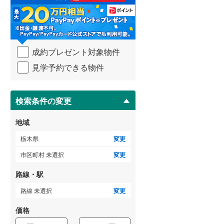
る
・
条
件
を
成約プレゼント対象物件
マ
イ
見学予約できる物件
ペ
ー
ジ
に
検索条件の変更
保
存
地域
す
る
栃木県
変更
市区町村 未選択
変更
路線・駅
路線 未選択
変更
価格