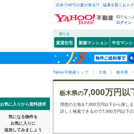
日本で45℃の夏が来る!? 猛暑を賢くおト
IDでもっ
ログイン
借りる
北海道
JR
北海道
東北本線
(
こだわり条件
配置、向き、
賃貸住宅
新築マンション
中古マンシ
日光線
(
12
前道6m
宇都宮市
東北
青森
平坦地
（
佐野市
(
1
東北新幹
関東
東京
Yahoo!不動産トップ
土地
栃木県
小山市
(
5
販売、価格、
私鉄・その他
わたらせ
矢板市
(
8
信越・北陸
新潟
7,000万円以
更地渡し
栃木県の
東武伊勢
那須烏山
東海
愛知
お気に入りから資料請求
理想の土地を7,000万円以下から探し
東武鬼怒
芳賀郡益
詳しく検索できるので7,000万円以下
立地
気になる物件を
近畿
大阪
芳賀郡芳
お気に入りに
最寄りの
追加してみましょう
塩谷郡塩