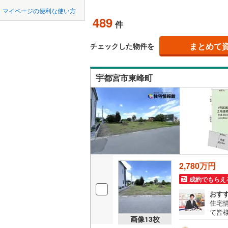
中国
鳥取
オンライン対
マイページの便利な使い方
那須郡那
489
件
四国
徳島
オンライ
（
174
）
まとめて
チェックした物件を
九州・沖縄
福岡
オンライ
宇都宮市東峰町
0
0
0
0
0
0
該当物件
該当物件
該当物件
該当物件
該当物件
該当物件
件
件
件
件
件
件
2,780万円
成約でもらえ
おす
住宅
て皆
画像
13
枚
気軽に