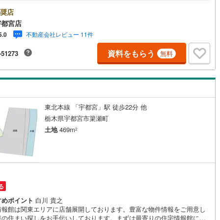
にご相談ください。住宅ローン相談会も同時開催中無理のない住宅ローン
算やご購入の際にかかる諸費用の概算も行っております。しっかりとした
奨店
計画のアドバイスをさせて頂きますので、お気軽にご相談ください。
宇都宮店
不動産会社レビュー 11件
5.0
資料をもらう
-51273
無料
東北本線 「宇都宮」駅 徒歩22分 他
栃木県宇都宮市簗瀬町
土地
469m
2
る
すめポイント
白川 貴之
情報館は関東エリアに店舗展開しております。豊富な物件情報をご用意し
様の住まい探しをお手伝いしております。まずは最寄りの住宅情報館にお