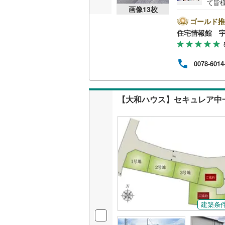
て皆
画像
13
枚
気軽
の試
ゴールド推
資金
住宅情報館 
0078-6014
【大和ハウス】セキュレア中一
建築条