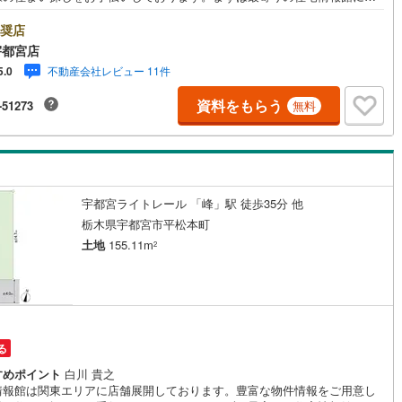
にご相談ください。住宅ローン相談会も同時開催中無理のない住宅ローン
算やご購入の際にかかる諸費用の概算も行っております。しっかりとした
奨店
計画のアドバイスをさせて頂きますので、お気軽にご相談ください。
宇都宮店
不動産会社レビュー 11件
5.0
資料をもらう
-51273
無料
宇都宮ライトレール 「峰」駅 徒歩35分 他
栃木県宇都宮市平松本町
土地
155.11m
2
る
すめポイント
白川 貴之
情報館は関東エリアに店舗展開しております。豊富な物件情報をご用意し