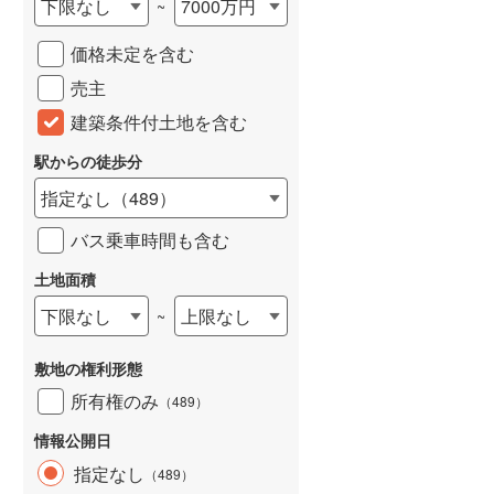
下限なし
7000万円
~
価格未定を含む
売主
建築条件付土地を含む
駅からの徒歩分
指定なし
（
489
）
バス乗車時間も含む
土地面積
下限なし
上限なし
~
敷地の権利形態
所有権のみ
（
489
）
情報公開日
指定なし
（
489
）