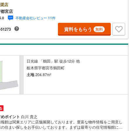
業いたします）】「資料請求」「内覧」のお問い合わせは上記時間内です
奨店
ムーズにご対応が可能です。スタッフ一同お客様のお問合せをお待ちして
宇都宮店
ます。【住宅ローン相談会】開催中無理のない住宅ローンの試算やご購入
不動産会社レビュー 11件
5.0
にかかる諸費用の概算も行っております。しっかりとした資金計画のアド
スをさせて頂きますので、お気軽にご相談ください。お客様第一主義をモ
資料をもらう
-51273
無料
-にお引越しをしてからも安心して住んでいただけるよう、末永く誠実に努
せて頂きます。住宅情報館にお越し頂けたら、物件のご紹介だけではな
お住まいの疑問、不安、お家の事ならなんでもご相談いただけます。お客
要望をお伺いしながら誠心誠意、全力でサポートさせて頂きます。お客様
一人に合わせたライフプランのご提案をさせていただきます。お気軽にご
ください。
日光線 「鶴田」駅 徒歩12分 他
栃木県宇都宮市鶴田町
土地
204.87m
2
る
すめポイント
白川 貴之
情報館は関東エリアに店舗展開しております。豊富な物件情報をご用意し
様の住まい探しをお手伝いしております。まずは最寄りの住宅情報館にお