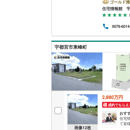
は営
ゴールド推
とス
住宅情報館 
おり
の際
バイ
0078-6014
ット
めさ
く、
様の
宇都宮市東峰町
一人
相談
2,880万円
成約でもらえ
おす
住宅
て皆
画像
12
枚
気軽に