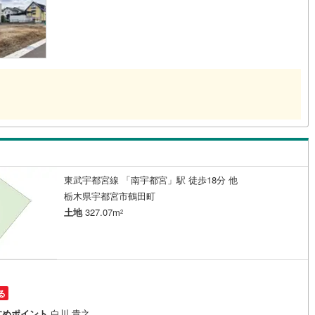
東武宇都宮線 「南宇都宮」駅 徒歩18分 他
栃木県宇都宮市鶴田町
土地
327.07m
2
る
すめポイント
白川 貴之