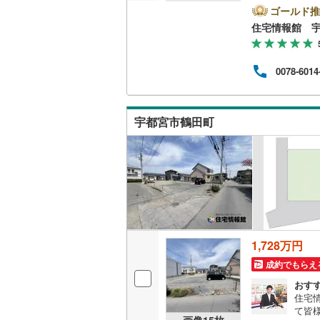
は営
ゴールド推
とス
住宅情報館 
おり
の際
バイ
0078-6014
ット
めさ
く、
様の
宇都宮市鶴田町
一人
相談
1,728万円
成約でもらえ
おす
住宅
て皆
画像
15
枚