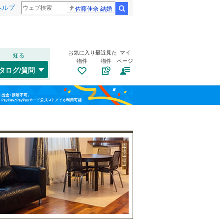
ヘルプ
佐藤佳奈 結婚
検索
お気に入り
最近見た
マイ
知る
物件
物件
ページ
水戸線
(
39
)
タログ/質問
湘南新宿ライン（宇都宮～逗子）
南道路
（
114
）
栃木市
(
13
)
福島
(
148
)
古家あり
（
72
）
日光市
(
25
)
栃木
群馬
山梨
大田原市
(
9
)
宇都宮ライトレール
(
100
)
さくら市
(
7
)
東武日光線
(
30
)
河内郡上三川町
(
1
)
野岩鉄道会津鬼怒川線
(
2
)
芳賀郡市貝町
(
1
)
和歌山
下都賀郡野木町
(
0
)
小学校まで1km以内
（
54
）
那須郡那須町
(
11
)