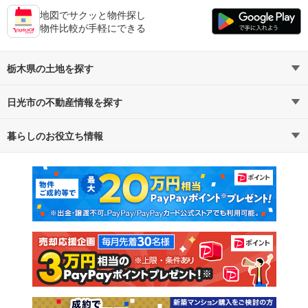
地図でサクッと物件探し
物件比較が手軽にできる
栃木県の土地を探す
日光市の不動産情報を探す
路線・駅から探す
地域から探す
暮らしのお役立ち情報
不動産・住宅
賃貸住宅
通勤・通学時間から探す
地図から探す
マンションカタログ
教えて！住まいの先生
新築マンション
中古マンション
新築一戸建て
中古一戸建て
注文住宅
土地
売却査定