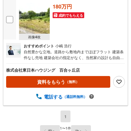
180万円
成約でもらえる
画像
4
枚
おすすめポイント
小嶋 浩行
自然豊かな立地。道路から敷地内までほぼフラット 建築条
件なし売地 建築会社の指定がなく、当然家の設計も自由。
間取りや内外装などもすべて自分の好きなように選べま
す。また、建築期間も指定されていないため、家造りのプ
株式会社東日本ハウジング 百合ヶ丘店
ランをじっくり考えることができます。●〇●お客様に最適
のお支払いプランをご提案します●〇●お支払いシミュレー
資料をもらう
（無料）
ションを基に、諸費用や毎月のお支払い額等、分かり易く
ご説明させて頂きます
電話する
（通話料無料）
1
1
〜
1
件
前へ
次へ