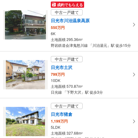
成約でもらえる
中古一戸建て
日光市川治温泉高原
550万円
6K
土地面積 295.36m
2
野岩鉄道会津鬼怒川線 「川治湯元」駅 徒歩15分
中古一戸建て
日光市土沢
799万円
10DK
土地面積 570.87m
2
日光線 「下野大沢」駅 徒歩3分
中古一戸建て
日光市猪倉
1,199万円
5LDK
土地面積 327.68m
2