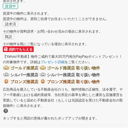
表示されます。
賃貸中
賃貸中の物件に表示されます。
賃貸中の物件は、原則ご自身でお住まいいただくことができません。
請求済
その物件が資料請求・お問い合わせ済みの場合に表示されます。
既読
その物件を既にご覧になっている場合に表示されます。
成約でもらえる
【Yahoo!不動産】物件ご成約で最大20万円相当PayPayポイントプレゼント！
の対象物件です。詳細は
プレゼント詳細
をご覧ください。
ゴールド推奨店
ゴールド推奨店 取り扱い物件
シルバー推奨店
シルバー推奨店 取り扱い物件
ブロンズ推奨店
ブロンズ推奨店 取り扱い物件
広告商品を購入している不動産会社のうち、物件情報の正確性、法令遵守、ヤ
フー不動産における成約実績等、当社所定の基準を満たした優良な店舗運営を
実践していると認めた不動産会社（もしくは当該認定を受けた不動産会社の取
扱物件）に表示されます。
タップすると用語の意味が書かれたポップアップが開きます。