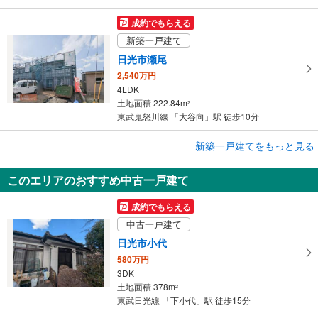
成約でもらえる
新築一戸建て
日光市瀬尾
2,540万円
4LDK
土地面積 222.84m
2
東武鬼怒川線 「大谷向」駅 徒歩10分
成約でもらえる
新築一戸建てをもっと見る
新築一戸建て
このエリアのおすすめ中古一戸建て
日光市瀬尾
2,540万円
成約でもらえる
4LDK
中古一戸建て
土地面積 222.84m
2
東武鬼怒川線 「大谷向」駅 徒歩10分
日光市小代
580万円
3DK
土地面積 378m
2
東武日光線 「下小代」駅 徒歩15分