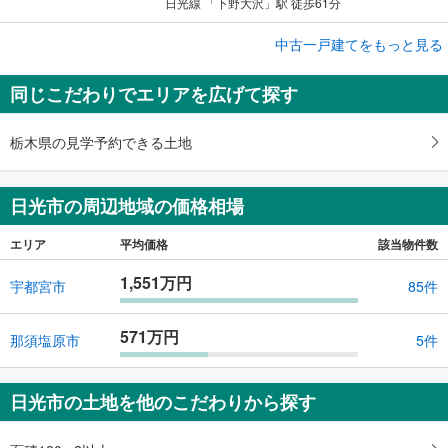
日光線 「下野大沢」駅 徒歩61分
成約でもらえる
中古一戸建てをもっと見る
中古一戸建て
同じこだわりでエリアを広げて探す
日光市土沢
1,299万円
3LDK
栃木県の見学予約できる土地
土地面積 214.83m
2
東武日光線 「下今市」駅から2400m 車:5分
日光市の周辺地域の価格相場
エリア
平均価格
該当物件数
1,551万円
宇都宮市
85件
571万円
那須塩原市
5件
日光市の土地を他のこだわりから探す