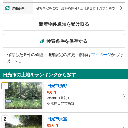
価格未定を含む｜建築条件付き土地を含む｜見学予約できる物件
詳細条件
こ
新着物件通知を受け取る
の
検
索
検索条件を保存する
条
件
保存した条件の確認・通知設定の変更・解除は
マイページ
から行
で
えます。
通
知
日光市の土地をランキングから探す
を
受
1
日光市所野
け
8万円
取
383m
（登記）
2
る
栃木県日光市所野
・
条
2
日光市大室
件
65万円
を