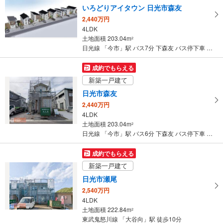
いろどりアイタウン 日光市森友
2,440万円
4LDK
土地面積 203.04m
2
日光線 「今市」駅 バス7分 下森友 バス停下車 徒歩8分
成約でもらえる
新築一戸建て
日光市森友
2,440万円
4LDK
土地面積 203.04m
2
日光線 「今市」駅 バス6分 下森友 バス停下車 徒歩6分
成約でもらえる
新築一戸建て
日光市瀬尾
2,540万円
4LDK
土地面積 222.84m
2
東武鬼怒川線 「大谷向」駅 徒歩10分