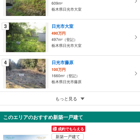
609m
2
マ
栃木県日光市大室
イ
ペ
3
日光市大室
ー
ジ
490万円
497m
（登記）
に
2
栃木県日光市大室
保
存
す
4
日光市藤原
る
100万円
1660m
（登記）
2
栃木県日光市藤原
4
もっと見る
成約でもらえる
日光市板橋
180万円
このエリアのおすすめ新築一戸建て
215m
2
栃木県日光市板橋
成約でもらえる
新築一戸建て