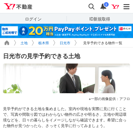
Yahoo!不動産
検索
通知
i
ログイン
ID新規取得
土地
栃木県
日光市
見学予約できる物件一覧
日光市の見学予約できる土地
一部の画像提供：アフロ
見学予約ができる土地を集めました。室内や現地を実際に見に行くこと
で、写真や間取り図ではわからない物件の広さや明るさ、立地や周辺環
境などを、日々の暮らしをイメージしながら確認できます。希望に合っ
た物件が見つかったら、さっそく見学に行ってみましょう。