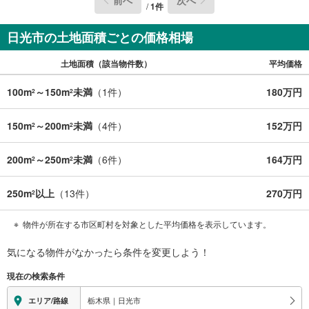
/
1
件
日光市の土地面積ごとの価格相場
土地面積（該当物件数）
平均価格
100m
～150m
未満
（
1
件）
180万円
2
2
150m
～200m
未満
（
4
件）
152万円
2
2
200m
～250m
未満
（
6
件）
164万円
2
2
250m
以上
（
13
件）
270万円
2
物件が所在する市区町村を対象とした平均価格を表示しています。
気になる物件がなかったら
条件を変更しよう！
現在の検索条件
栃木県｜日光市
エリア/路線