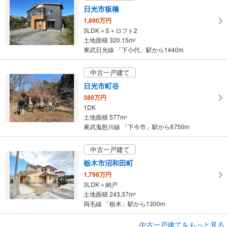
日光市板橋
1,890万円
3LDK＋S＋ロフト2
土地面積 320.15m
2
東武日光線 「下小代」駅から1440m
中古一戸建て
日光市町谷
389万円
1DK
土地面積 577m
2
東武鬼怒川線 「下今市」駅から6750m
中古一戸建て
栃木市沼和田町
1,798万円
3LDK＋納戸
土地面積 243.37m
2
両毛線 「栃木」駅から1300m
中古一戸建てをもっと見る
中古一戸建て