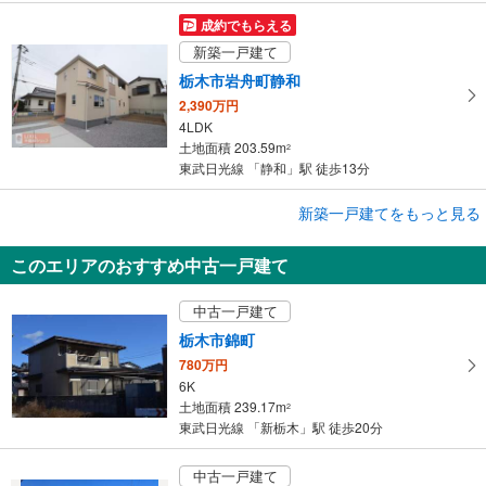
成約でもらえる
新築一戸建て
栃木市岩舟町静和
2,390万円
4LDK
土地面積 203.59m
2
東武日光線 「静和」駅 徒歩13分
成約でもらえる
新築一戸建てをもっと見る
新築一戸建て
このエリアのおすすめ中古一戸建て
いろどりアイタウン 栃木市藤岡町藤岡
2,240万円
中古一戸建て
4LDK
土地面積 191.33m
～191.34m
2
2
栃木市錦町
東武日光線 「藤岡」駅 徒歩27分
780万円
6K
土地面積 239.17m
2
東武日光線 「新栃木」駅 徒歩20分
中古一戸建て