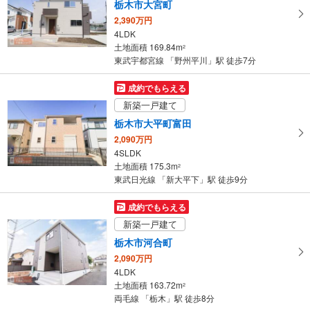
栃木市大宮町
2,390万円
4LDK
土地面積 169.84m
2
東武宇都宮線 「野州平川」駅 徒歩7分
成約でもらえる
新築一戸建て
栃木市大平町富田
2,090万円
4SLDK
土地面積 175.3m
2
東武日光線 「新大平下」駅 徒歩9分
成約でもらえる
新築一戸建て
栃木市河合町
2,090万円
4LDK
土地面積 163.72m
2
両毛線 「栃木」駅 徒歩8分