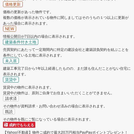
価格更新
価格の更新があった物件です。
複数の価格が表示されている物件に関しましてはそのうちの１つ以上に更新が
あった場合に表示されます。
NEW
情報公開日が7日以内の場合に表示されます。
建築条件付き土地
売買契約にあたって一定期間内に特定の建設会社と建築請負契約を結ぶことを
条件にしている土地に表示されます。
未入居
建築工事完了日から1年以上経過したものの、まだ誰も住んだことがない住宅に
表示されます。
賃貸中
賃貸中の物件に表示されます。
賃貸中の物件は、原則ご自身でお住まいいただくことができません。
請求済
その物件が資料請求・お問い合わせ済みの場合に表示されます。
既読
その物件を既にご覧になっている場合に表示されます。
成約でもらえる
【Yahoo!不動産】物件ご成約で最大20万円相当PayPayポイントプレゼント！