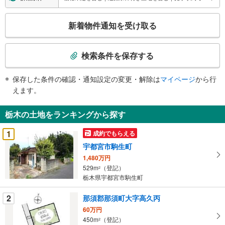
こ
新着物件通知を受け取る
の
検
索
検索条件を保存する
条
件
保存した条件の確認・通知設定の変更・解除は
マイページ
から行
で
えます。
通
知
栃木の土地をランキングから探す
を
受
1
成約でもらえる
け
宇都宮市駒生町
取
1,480万円
る
529m
（登記）
2
・
栃木県宇都宮市駒生町
条
件
2
那須郡那須町大字高久丙
を
60万円
マ
450m
（登記）
2