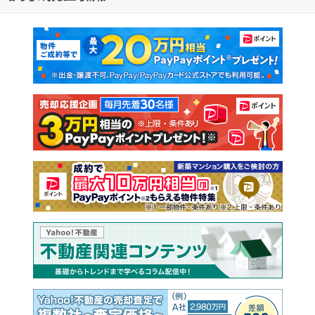
マンションカタログ
教えて！住まいの先生
新築マンション
中古マンション
新築一戸建て
中古一戸建て
注文住宅
土地
売却査定