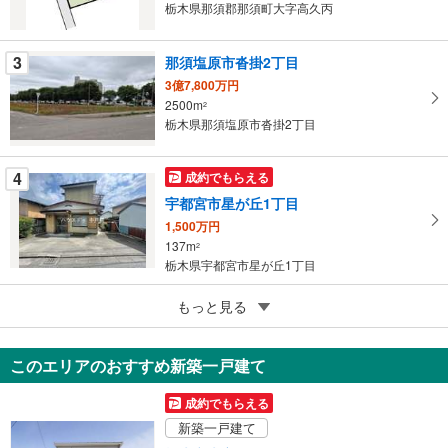
イ
栃木県那須郡那須町大字高久丙
ペ
ー
3
那須塩原市沓掛2丁目
ジ
3億7,800万円
に
2500m
2
保
栃木県那須塩原市沓掛2丁目
存
す
4
成約でもらえる
る
宇都宮市星が丘1丁目
1,500万円
137m
2
栃木県宇都宮市星が丘1丁目
5
もっと見る
成約でもらえる
宇都宮市大塚町
1,300万円
このエリアのおすすめ新築一戸建て
159.1m
（登記）
2
栃木県宇都宮市大塚町
成約でもらえる
新築一戸建て