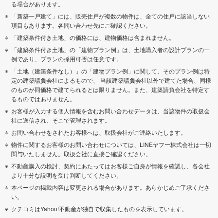
る場合があります。
「新築一戸建て」には、販売住戸が複数の物件は、全ての住戸に該当しない
項目もあります。各問い合わせ先にご確認ください。
「建築条件付き土地」の価格には、建物価格は含まれません。
「建築条件付き土地」の「建物プラン例」は、土地購入者の設計プランの一
例であり、プランの採用可否は任意です。
「土地（建築条件なし）」の「建物プラン例」に関して、そのプラン例は特
定の建築請負会社によるもので、 当該建築請負会社以外で建てた場合、同様
のものが同価格で建てられるとは限りません。また、建築請負会社を特定す
るものではありません。
お客様が入力する個人情報を含むお問い合わせデータは、当該物件の取扱会
社に送信され、そこで管理されます。
お問い合わせをされたお客様へは、取扱会社がご連絡いたします。
物件に関するお客様のお問い合わせについては、LINEヤフー株式会社は一切
関与いたしません。取扱会社に直接ご確認ください。
不動産購入の検討、契約にあたってはお客様ご自身が情報を確認し、各会社
より十分な説明を受け判断してください。
本ページの掲載内容は変更される場合があります。あらかじめご了承くださ
い。
クチコミはYahoo!不動産が独自で収集したものを表示しています。