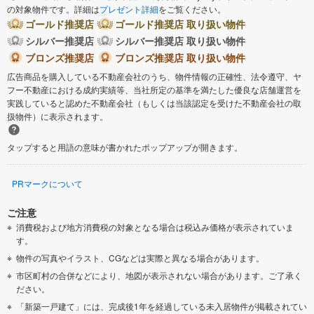
の対象物件です。詳細は
プレゼント詳細
をご覧ください。
ゴールド推奨店
ゴールド推奨店 取り扱い物件
シルバー推奨店
シルバー推奨店 取り扱い物件
ブロンズ推奨店
ブロンズ推奨店 取り扱い物件
広告商品を購入している不動産会社のうち、物件情報の正確性、法令遵守、ヤ
フー不動産における成約実績等、当社所定の基準を満たした優良な店舗運営を
実践していると認めた不動産会社（もしくは当該認定を受けた不動産会社の取
扱物件）に表示されます。
タップすると用語の意味が書かれたポップアップが開きます。
PRマークについて
ご注意
消費税および地方消費税の対象となる場合は税込み価格が表示されていま
す。
物件の写真やイラスト、CGなどは実際と異なる場合があります。
市区町村の合併などにより、地図が表示されない場合があります。ご了承く
ださい。
「新築一戸建て」には、完成後1年を経過している未入居物件が掲載されてい