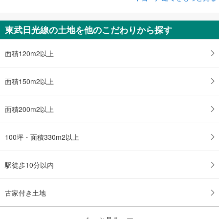
日光市所野
1,590万円
東武日光線の土地を他のこだわりから探す
5LDK以上
土地面積 650m
2
東武日光線 「東武日光」駅から2720m
面積120m2以上
面積150m2以上
面積200m2以上
100坪・面積330m2以上
駅徒歩10分以内
古家付き土地