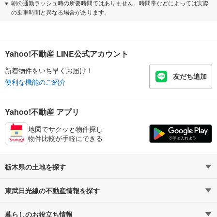
朝の通勤ラッシュ時の所要時間ではありません。時間帯などによっては実際
の乗車時間と異なる場合があります。
Yahoo!不動産 LINE公式アカウント
新着物件をいち早くお届け！
友だち追加
便利な機能のご紹介
Yahoo!不動産 アプリ
地図でサクッと物件探し
物件比較が手軽にできる
栃木県の土地を探す
東武日光線の不動産情報を探す
路線・駅から探す
地域から探す
暮らしのお役立ち情報
不動産・住宅
賃貸住宅
通勤・通学時間から探す
地図から探す