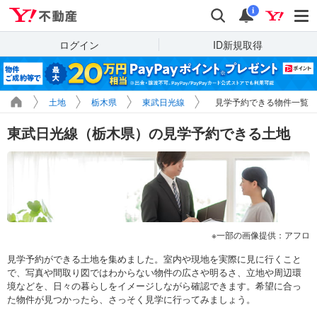
Yahoo!不動産
検索
通知
i
ログイン
ID新規取得
土地
栃木県
東武日光線
見学予約できる物件一覧
東武日光線（栃木県）の見学予約できる土地
一部の画像提供：アフロ
見学予約ができる土地を集めました。室内や現地を実際に見に行くこと
で、写真や間取り図ではわからない物件の広さや明るさ、立地や周辺環
境などを、日々の暮らしをイメージしながら確認できます。希望に合っ
た物件が見つかったら、さっそく見学に行ってみましょう。