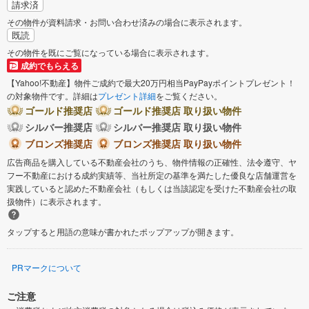
請求済
その物件が資料請求・お問い合わせ済みの場合に表示されます。
既読
その物件を既にご覧になっている場合に表示されます。
成約でもらえる
【Yahoo!不動産】物件ご成約で最大20万円相当PayPayポイントプレゼント！
の対象物件です。詳細は
プレゼント詳細
をご覧ください。
ゴールド推奨店
ゴールド推奨店 取り扱い物件
シルバー推奨店
シルバー推奨店 取り扱い物件
ブロンズ推奨店
ブロンズ推奨店 取り扱い物件
広告商品を購入している不動産会社のうち、物件情報の正確性、法令遵守、ヤ
フー不動産における成約実績等、当社所定の基準を満たした優良な店舗運営を
実践していると認めた不動産会社（もしくは当該認定を受けた不動産会社の取
扱物件）に表示されます。
タップすると用語の意味が書かれたポップアップが開きます。
PRマークについて
ご注意