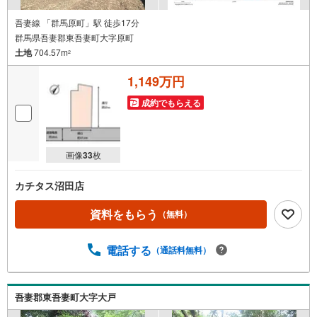
吾妻線 「群馬原町」駅 徒歩17分
群馬県吾妻郡東吾妻町大字原町
土地
704.57m
2
1,149万円
成約でもらえる
画像
33
枚
カチタス沼田店
資料をもらう
（無料）
電話する
（通話料無料）
吾妻郡東吾妻町大字大戸