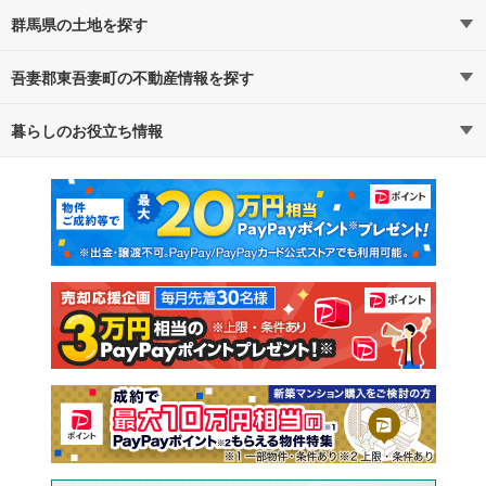
群馬県の土地を探す
吾妻郡東吾妻町の不動産情報を探す
路線・駅から探す
地域から探す
暮らしのお役立ち情報
不動産・住宅
賃貸住宅
通勤・通学時間から探す
地図から探す
マンションカタログ
教えて！住まいの先生
新築マンション
中古マンション
新築一戸建て
中古一戸建て
注文住宅
土地
売却査定