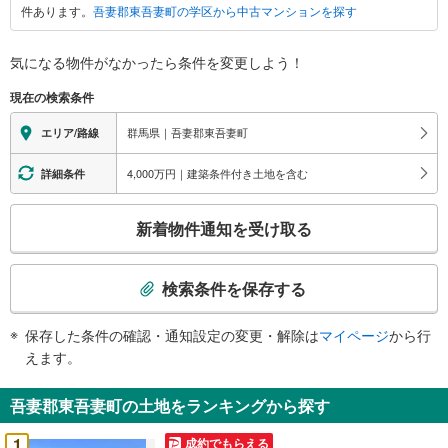
件あります。
吾妻郡東吾妻町の学区から中古マンションを探す
東
吾
妻
気になる物件がなかったら
条件を変更しよう！
町
現在の検索条件
に
関
群馬県｜吾妻郡東吾妻町
エリア/路線
す
る
4,000万円｜建築条件付き土地を含む
詳細条件
情
こ
報
新着物件通知を受け取る
の
検
索
検索条件を保存する
条
件
保存した条件の確認・通知設定の変更・解除は
マイページ
から行
で
えます。
通
知
吾妻郡東吾妻町の土地をランキングから探す
を
受
1
成約でもらえる