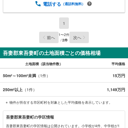
電話する
（通話料無料）
1
1
〜
2
件
前へ
次へ
/
2
件
吾妻郡東吾妻町の土地面積ごとの価格相場
土地面積（該当物件数）
平均価格
50m
～100m
未満
（
1
件）
15万円
2
2
250m
以上
（
1
件）
1,149万円
2
物件が所在する市区町村を対象とした平均価格を表示しています。
吾
吾妻郡東吾妻町の学区情報
妻
吾妻郡東吾妻町の学区情報は公開されています。小学校が4件、中学校が1
郡