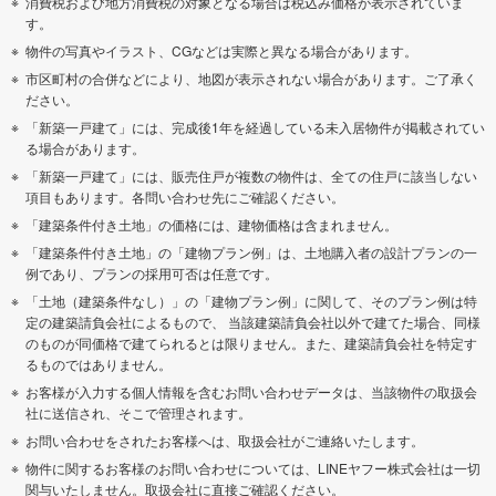
消費税および地方消費税の対象となる場合は税込み価格が表示されていま
す。
物件の写真やイラスト、CGなどは実際と異なる場合があります。
市区町村の合併などにより、地図が表示されない場合があります。ご了承く
ださい。
「新築一戸建て」には、完成後1年を経過している未入居物件が掲載されてい
る場合があります。
「新築一戸建て」には、販売住戸が複数の物件は、全ての住戸に該当しない
項目もあります。各問い合わせ先にご確認ください。
「建築条件付き土地」の価格には、建物価格は含まれません。
「建築条件付き土地」の「建物プラン例」は、土地購入者の設計プランの一
例であり、プランの採用可否は任意です。
「土地（建築条件なし）」の「建物プラン例」に関して、そのプラン例は特
定の建築請負会社によるもので、 当該建築請負会社以外で建てた場合、同様
のものが同価格で建てられるとは限りません。また、建築請負会社を特定す
るものではありません。
お客様が入力する個人情報を含むお問い合わせデータは、当該物件の取扱会
社に送信され、そこで管理されます。
お問い合わせをされたお客様へは、取扱会社がご連絡いたします。
物件に関するお客様のお問い合わせについては、LINEヤフー株式会社は一切
関与いたしません。取扱会社に直接ご確認ください。