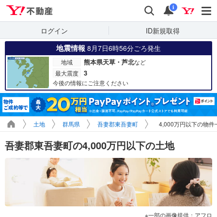
Yahoo!不動産
検索
通知
i
ログイン
ID新規取得
地震情報
8月7日6時56分ごろ発生
熊本県天草・芦北
地域
など
3
最大震度
今後の情報にご注意ください
土地
群馬県
吾妻郡東吾妻町
4,000万円以下の物件
吾妻郡東吾妻町の4,000万円以下の土地
一部の画像提供：アフロ