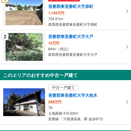
け
吾妻郡東吾妻町大字原町
取
1,149万円
る
704.57m
2
・
群馬県吾妻郡東吾妻町大字原町
条
件
2
吾妻郡東吾妻町大字大戸
を
15万円
マ
84m
（登記）
2
イ
群馬県吾妻郡東吾妻町大字大戸
ペ
ー
ジ
このエリアのおすすめ中古一戸建て
に
保
中古一戸建て
存
吾妻郡東吾妻町大字大柏木
す
298万円
る
7K
土地面積 416.52m
2
吾妻線 「川原湯温泉」駅 徒歩67分