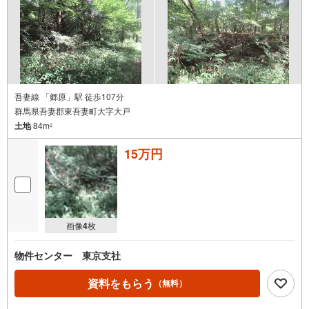
吾妻線 「郷原」駅 徒歩107分
群馬県吾妻郡東吾妻町大字大戸
土地
84m
2
15万円
画像
4
枚
物件センター 東京支社
資料をもらう
（無料）