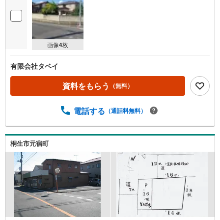
画像
4
枚
有限会社タベイ
資料をもらう
（無料）
電話する
（通話料無料）
桐生市元宿町