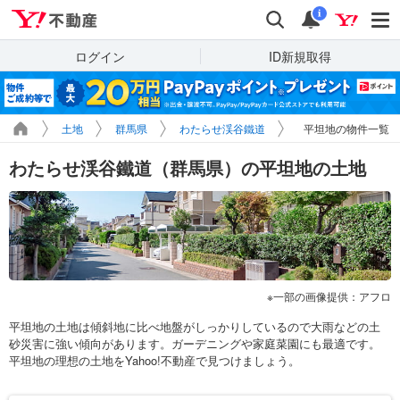
Yahoo!不動産
検索
通知
i
ログイン
ID新規取得
土地
群馬県
わたらせ渓谷鐵道
平坦地の物件一覧
わたらせ渓谷鐵道（群馬県）の平坦地の土地
一部の画像提供：アフロ
平坦地の土地は傾斜地に比べ地盤がしっかりしているので大雨などの土
砂災害に強い傾向があります。ガーデニングや家庭菜園にも最適です。
平坦地の理想の土地をYahoo!不動産で見つけましょう。