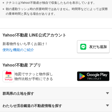
クチコミはYahoo!不動産が独自で収集したものを表示しています。
朝の通勤ラッシュ時の所要時間ではありません。時間帯などによっては実際
の乗車時間と異なる場合があります。
Yahoo!不動産 LINE公式アカウント
新着物件をいち早くお届け！
友だち追加
便利な機能のご紹介
Yahoo!不動産 アプリ
地図でサクッと物件探し
物件比較が手軽にできる
群馬県の土地を探す
わたらせ渓谷鐵道の不動産情報を探す
路線・駅から探す
地域から探す