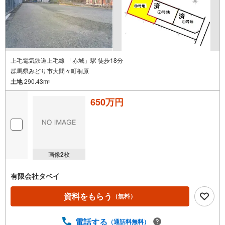
上毛電気鉄道上毛線 「赤城」駅 徒歩18分
群馬県みどり市大間々町桐原
土地
290.43m
2
650万円
画像
2
枚
有限会社タベイ
資料をもらう
（無料）
電話する
（通話料無料）