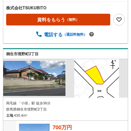
株式会社TSUKUBITO
資料をもらう
（無料）
電話する
（通話料無料）
桐生市境野町2丁目
両毛線 「小俣」駅 徒歩36分
群馬県桐生市境野町2丁目
土地
430.4m
2
700万円