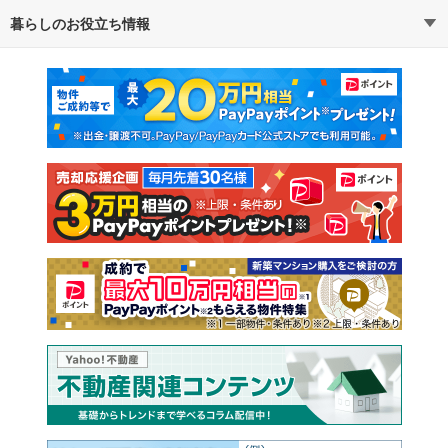
暮らしのお役立ち情報
不動産・住宅
賃貸住宅
通勤・通学時間から探す
地図から探す
マンションカタログ
教えて！住まいの先生
新築マンション
中古マンション
新築一戸建て
中古一戸建て
注文住宅
土地
売却査定