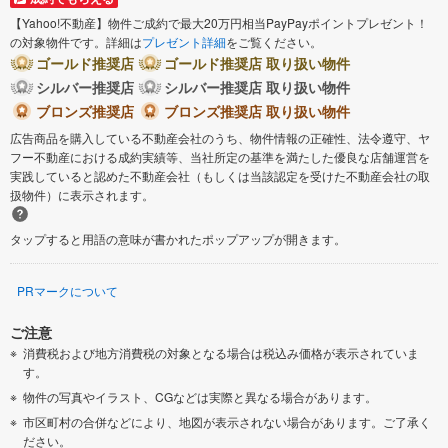
【Yahoo!不動産】物件ご成約で最大20万円相当PayPayポイントプレゼント！
の対象物件です。詳細は
プレゼント詳細
をご覧ください。
ゴールド推奨店
ゴールド推奨店 取り扱い物件
シルバー推奨店
シルバー推奨店 取り扱い物件
ブロンズ推奨店
ブロンズ推奨店 取り扱い物件
広告商品を購入している不動産会社のうち、物件情報の正確性、法令遵守、ヤ
フー不動産における成約実績等、当社所定の基準を満たした優良な店舗運営を
実践していると認めた不動産会社（もしくは当該認定を受けた不動産会社の取
扱物件）に表示されます。
タップすると用語の意味が書かれたポップアップが開きます。
PRマークについて
ご注意
消費税および地方消費税の対象となる場合は税込み価格が表示されていま
す。
物件の写真やイラスト、CGなどは実際と異なる場合があります。
市区町村の合併などにより、地図が表示されない場合があります。ご了承く
ださい。