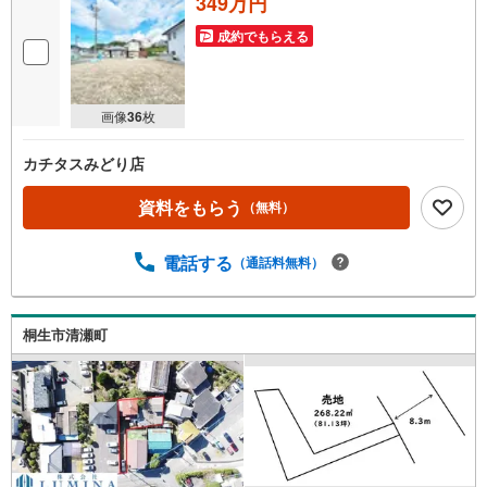
349万円
成約でもらえる
画像
36
枚
カチタスみどり店
資料をもらう
（無料）
電話する
（通話料無料）
桐生市清瀬町