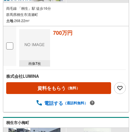
両毛線 「桐生」駅 徒歩16分
群馬県桐生市清瀬町
土地
268.22m
2
700万円
画像
7
枚
株式会社LUMINA
資料をもらう
（無料）
電話する
（通話料無料）
桐生市小梅町