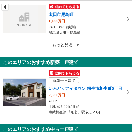
す
4
成約でもらえる
る
太田市尾島町
1,400万円
240.03m
（実測）
2
群馬県太田市尾島町
4
もっと見る
成約でもらえる
太田市尾島町
1,300万円
このエリアのおすすめ新築一戸建て
211.63m
（実測）
2
群馬県太田市尾島町
成約でもらえる
新築一戸建て
いろどりアイタウン 桐生市相生町5丁目
2,390万円
4LDK
土地面積 205.16m
2
東武桐生線 「相老」駅 徒歩20分
このエリアのおすすめ中古一戸建て