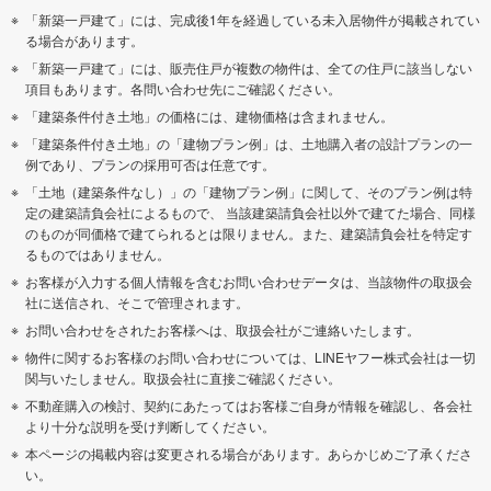
「新築一戸建て」には、完成後1年を経過している未入居物件が掲載されてい
る場合があります。
「新築一戸建て」には、販売住戸が複数の物件は、全ての住戸に該当しない
項目もあります。各問い合わせ先にご確認ください。
「建築条件付き土地」の価格には、建物価格は含まれません。
「建築条件付き土地」の「建物プラン例」は、土地購入者の設計プランの一
例であり、プランの採用可否は任意です。
「土地（建築条件なし）」の「建物プラン例」に関して、そのプラン例は特
定の建築請負会社によるもので、 当該建築請負会社以外で建てた場合、同様
のものが同価格で建てられるとは限りません。また、建築請負会社を特定す
るものではありません。
お客様が入力する個人情報を含むお問い合わせデータは、当該物件の取扱会
社に送信され、そこで管理されます。
お問い合わせをされたお客様へは、取扱会社がご連絡いたします。
物件に関するお客様のお問い合わせについては、LINEヤフー株式会社は一切
関与いたしません。取扱会社に直接ご確認ください。
不動産購入の検討、契約にあたってはお客様ご自身が情報を確認し、各会社
より十分な説明を受け判断してください。
本ページの掲載内容は変更される場合があります。あらかじめご了承くださ
い。