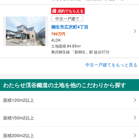
成約でもらえる
中古一戸建て
桐生市広沢町4丁目
799万円
4LDK
土地面積 84.85m
2
東武桐生線 「新桐生」駅 徒歩37分
中古一戸建てをもっと見る
中古一戸建て
桐生市菱町2丁目
650万円
わたらせ渓谷鐵道の土地を他のこだわりから探す
4DK
土地面積 183.99m
2
両毛線 「桐生」駅 徒歩36分
面積120m2以上
面積150m2以上
面積200m2以上