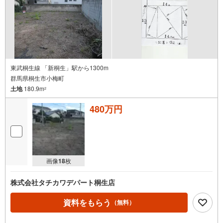
東武桐生線 「新桐生」駅から1300m
群馬県桐生市小梅町
土地
180.9m
2
480万円
画像
18
枚
株式会社タチカワデパート桐生店
資料をもらう
（無料）