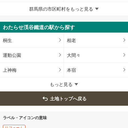
群馬県の市区町村をもっと見る
みどり市
吾妻郡長野原町
吾妻郡嬬恋村
邑楽郡明和町
わたらせ渓谷鐵道の駅から探す
邑楽郡千代田町
邑楽郡邑楽町
桐生
相老
運動公園
大間々
上神梅
本宿
もっと見る
土地トップへ戻る
ラベル・アイコンの意味
リフォーム