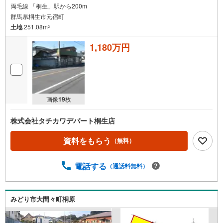
両毛線 「桐生」駅から200m
群馬県桐生市元宿町
土地
251.08m
2
1,180万円
画像
19
枚
株式会社タチカワデパート桐生店
資料をもらう
（無料）
電話する
（通話料無料）
みどり市大間々町桐原