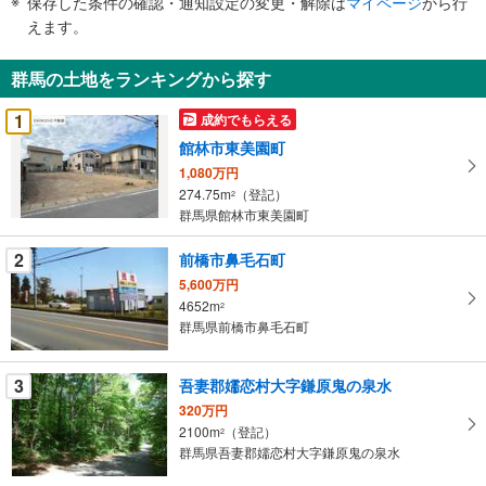
保存した条件の確認・通知設定の変更・解除は
マイページ
から行
で
えます。
通
知
群馬の土地をランキングから探す
を
受
1
成約でもらえる
け
館林市東美園町
取
1,080万円
る
274.75m
（登記）
2
・
群馬県館林市東美園町
条
件
2
前橋市鼻毛石町
を
5,600万円
マ
4652m
2
イ
群馬県前橋市鼻毛石町
ペ
ー
3
吾妻郡嬬恋村大字鎌原鬼の泉水
ジ
320万円
に
2100m
（登記）
2
保
群馬県吾妻郡嬬恋村大字鎌原鬼の泉水
存