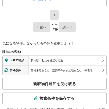
1
1
〜
7
件
前へ
次へ
/
7
件
気になる物件がなかったら
条件を変更しよう！
現在の検索条件
群馬県｜わたらせ渓谷鐵道
エリア/路線
価格未定を含む｜建築条件付き土地を含む｜平坦地
詳細条件
こ
新着物件通知を受け取る
の
検
索
検索条件を保存する
条
件