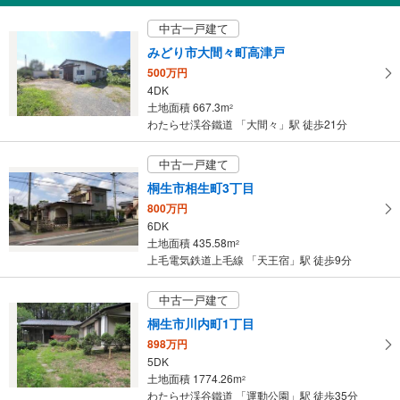
中古一戸建て
みどり市大間々町高津戸
500万円
4DK
土地面積 667.3m
2
わたらせ渓谷鐵道 「大間々」駅 徒歩21分
中古一戸建て
桐生市相生町3丁目
800万円
6DK
土地面積 435.58m
2
上毛電気鉄道上毛線 「天王宿」駅 徒歩9分
中古一戸建て
桐生市川内町1丁目
898万円
5DK
土地面積 1774.26m
2
わたらせ渓谷鐵道 「運動公園」駅 徒歩35分