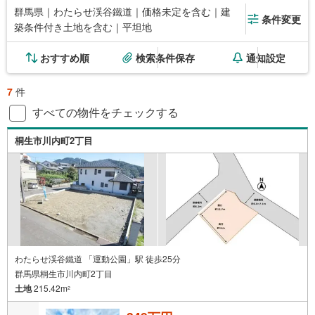
群馬県｜わたらせ渓谷鐵道｜価格未定を含む｜建
条件変更
築条件付き土地を含む｜平坦地
おすすめ順
検索条件保存
通知設定
7
件
すべての物件をチェックする
桐生市川内町2丁目
わたらせ渓谷鐵道 「運動公園」駅 徒歩25分
群馬県桐生市川内町2丁目
土地
215.42m
2