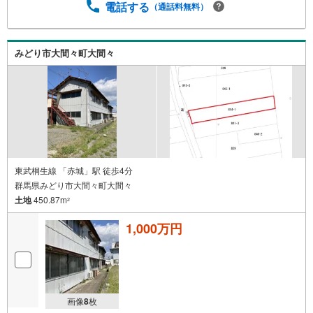
電話する
（通話料無料）
みどり市大間々町大間々
東武桐生線 「赤城」駅 徒歩4分
群馬県みどり市大間々町大間々
土地
450.87m
2
1,000万円
画像
8
枚