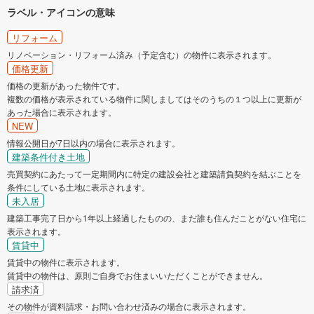
みどり市
北群馬郡榛東村
ラベル・アイコンの意味
リフォーム
多野郡神流町
吾妻郡長野原町
リノベーション・リフォーム済み（予定含む）の物件に表示されます。
価格更新
吾妻郡嬬恋村
吾妻郡高山村
価格の更新があった物件です。
複数の価格が表示されている物件に関しましてはそのうちの１つ以上に更新が
吾妻郡東吾妻町
あった場合に表示されます。
利根郡みなかみ町
NEW
情報公開日が7日以内の場合に表示されます。
邑楽郡板倉町
邑楽郡明和町
建築条件付き土地
売買契約にあたって一定期間内に特定の建設会社と建築請負契約を結ぶことを
邑楽郡千代田町
邑楽郡大泉町
条件にしている土地に表示されます。
未入居
建築工事完了日から1年以上経過したものの、まだ誰も住んだことがない住宅に
邑楽郡邑楽町
表示されます。
賃貸中
賃貸中の物件に表示されます。
賃貸中の物件は、原則ご自身でお住まいいただくことができません。
請求済
その物件が資料請求・お問い合わせ済みの場合に表示されます。