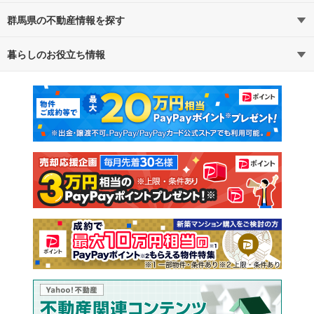
群馬県の不動産情報を探す
路線・駅から探す
地域から探す
暮らしのお役立ち情報
不動産・住宅
賃貸住宅
通勤・通学時間から探す
地図から探す
マンションカタログ
教えて！住まいの先生
新築マンション
中古マンション
新築一戸建て
中古一戸建て
注文住宅
土地
売却査定