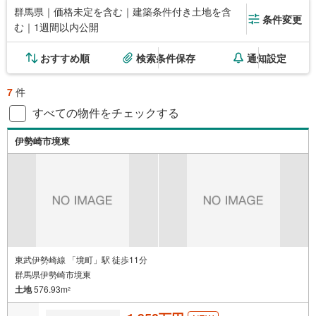
群馬県｜価格未定を含む｜建築条件付き土地を含
条件変更
む｜1週間以内公開
おすすめ順
検索条件保存
通知設定
7
件
すべての物件をチェックする
伊勢崎市境東
東武伊勢崎線 「境町」駅 徒歩11分
群馬県伊勢崎市境東
土地
576.93m
2