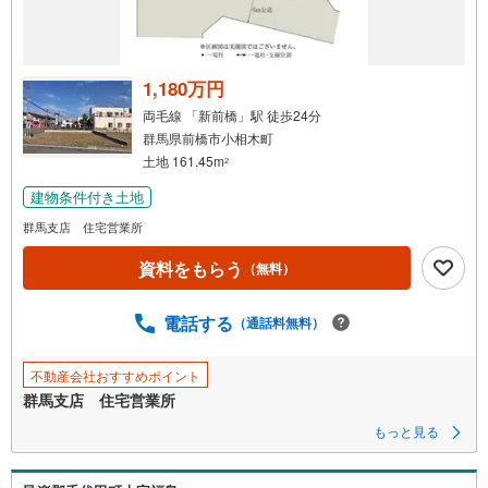
1,180万円
両毛線 「新前橋」駅 徒歩24分
群馬県前橋市小相木町
土地 161.45m
2
建物条件付き土地
群馬支店 住宅営業所
資料をもらう
（無料）
電話する
（通話料無料）
不動産会社おすすめポイント
群馬支店 住宅営業所
もっと見る