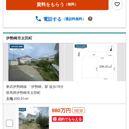
校まで徒歩10分（約800m）とお子様の毎日の通学も安心で
資料をもらう
（無料）
す 徒歩4分（約290m）の距離にはあさひ公園があり、お散
歩やお子様の遊び場としてご利用いただけます。スーパー
電話する
（通話料無料）
（フレッセイ）、ドラッグストア（セイムス）、100円ショ
ップ（DAISO）などが集まるフォリオ赤堀店まで徒歩13分
（約980m）と、日々の買い物も便利な立地です。広々とし
た敷地で思い通りの住まいづくりをご検討ください。詳細
伊勢崎市太田町
につきましてはどうぞお気軽にお問い合わせください。
東武伊勢崎線 「伊勢崎」駅 徒歩19分
群馬県伊勢崎市太田町
土地
200.01m
2
980万円
NEW
成約でもらえる