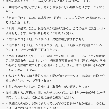
物件の写真やイラスト、CGなどは実際と異なる場合があります。
市区町村の合併などにより、地図が表示されない場合があります。ご了承く
ださい。
「新築一戸建て」には、完成後1年を経過している未入居物件が掲載されてい
る場合があります。
「新築一戸建て」には、販売住戸が複数の物件は、全ての住戸に該当しない
項目もあります。各問い合わせ先にご確認ください。
「建築条件付き土地」の価格には、建物価格は含まれません。
「建築条件付き土地」の「建物プラン例」は、土地購入者の設計プランの一
例であり、プランの採用可否は任意です。
「土地（建築条件なし）」の「建物プラン例」に関して、そのプラン例は特
定の建築請負会社によるもので、 当該建築請負会社以外で建てた場合、同様
のものが同価格で建てられるとは限りません。また、建築請負会社を特定す
るものではありません。
お客様が入力する個人情報を含むお問い合わせデータは、当該物件の取扱会
社に送信され、そこで管理されます。
お問い合わせをされたお客様へは、取扱会社がご連絡いたします。
物件に関するお客様のお問い合わせについては、LINEヤフー株式会社は一切
関与いたしません。取扱会社に直接ご確認ください。
不動産購入の検討、契約にあたってはお客様ご自身が情報を確認し、各会社
より十分な説明を受け判断してください。