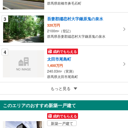
イ
群馬県前橋市鼻毛石町
ペ
ー
3
吾妻郡嬬恋村大字鎌原鬼の泉水
ジ
320万円
に
2100m
（登記）
2
保
群馬県吾妻郡嬬恋村大字鎌原鬼の泉水
存
す
4
成約でもらえる
る
太田市尾島町
1,400万円
240.03m
（実測）
2
群馬県太田市尾島町
4
もっと見る
成約でもらえる
太田市尾島町
1,300万円
このエリアのおすすめ新築一戸建て
211.63m
（実測）
2
群馬県太田市尾島町
成約でもらえる
新築一戸建て