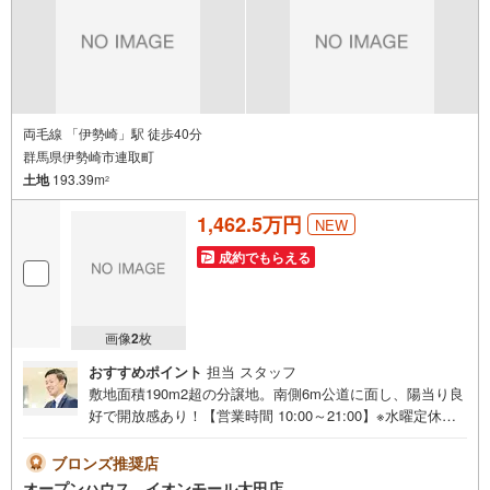
もしくは当社を含めた数社でのみご紹介可能なオープンハ
ウス・ディベロップメントの物件
両毛線 「伊勢崎」駅 徒歩40分
群馬県伊勢崎市連取町
土地
193.39m
2
1,462.5万円
NEW
成約でもらえる
画像
2
枚
おすすめポイント
担当 スタッフ
敷地面積190m2超の分譲地。南側6m公道に面し、陽当り良
好で開放感あり！【営業時間 10:00～21:00】※水曜定休上
記時間はお電話が繋がりやすくなっております。ぜひお気
軽にご連絡ください！現地を見学される場合は「室内・現
ブロンズ推奨店
地を見学する（無料）」ボタンよりご希望の日時をご記入
オープンハウス イオンモール太田店