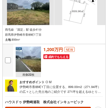
もしくは当社を含めた数社でのみご紹介可能なオープンハ
ウス・ディベロップメントの物件
両毛線 「国定」駅 徒歩41分
群馬県伊勢崎市香林町1丁目
土地
899m
2
1,200万円
NEW
成約でもらえる
画像
22
枚
おすすめポイント
O M
伊勢崎市香林町1丁目に位置する、899.00m2（271.94坪）
の広々とした売土地のご紹介です 271坪を超えるゆとりあ
る敷地は、広大なガーデニングスペースや十分な駐車エリ
ア、憧れの平屋住宅など、多様な建築プランに対応可能で
ハウスドゥ 伊勢崎連取 株式会社インキュービック
す。 子育て環境と生活利便性が両立したエリア 赤堀東小学