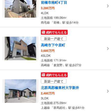
前橋市南町4丁目
3,280万円
4LDK
土地面積 199.06m
2
両毛線 「前橋」駅 徒歩14分
成約でもらえる
新築一戸建て
高崎市下中居町
3,680万円
4SLDK
土地面積 171.91m
2
高崎線 「倉賀野」駅 徒歩27分
成約でもらえる
新築一戸建て
北群馬郡榛東村大字新井
2,480万円
3LDK
土地面積 275.09m
2
上越線 「群馬総社」駅 徒歩61分