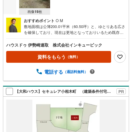
画像
19
枚
おすすめポイント
O M
敷地面積は公簿200.01平米（60.50坪）と、ゆとりある広さ
を確保しており、現在は更地となっておりいるため既存建
物の解体費用等の負担がなく、スムーズに建築計画を進め
やすい物件です。本物件の大きな特徴は「建築条件なし」
ハウスドゥ 伊勢崎連取 株式会社インキュービック
であることです。特定の建築業者に指定されることがない
ため、ご家族のライフスタイルやご予算に合わせて、お好
資料をもらう
（無料）
みのハウスメーカーや工務店で自由にマイホームをご検討
いただけます。本物件は生活に寄り添う充実した周辺環境
電話する
（通話料無料）
も魅力です お子様の遊び場や日々のお散歩に嬉しい「三郷
2号公園」までは徒歩1分（約30m）、「ミニストップ伊勢
崎太田町店」まで徒歩5分（約360m）、「DAISOフォリオ
伊勢崎安堀店」まで徒歩6分（約460m）、「フレッセイ安
【大和ハウス】セキュレア小相木町 （建築条件付宅地分譲）
PR
堀店」まで徒歩10分（約730m）と、毎日のお買い物に便利
な施設が徒歩圏内に揃っています。教育環境は、三郷小学
校まで徒歩13分（約1、000m）、第三中学校まで徒歩10分
（約800m）とお子様の毎日の通学も安心です