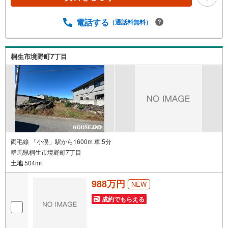
電話する
（通話料無料）
桐生市境野町7丁目
両毛線 「小俣」駅から1600m 車:5分
群馬県桐生市境野町7丁目
土地
504m
2
988万円
NEW
成約でもらえる