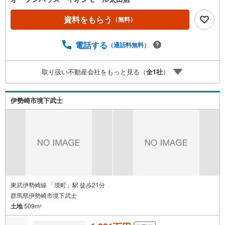
いただけますとスムーズにご案内が可能です。◎現地のご
案内について・平日や夜遅い時間帯もご案内が可能 ※定休
資料をもらう
（無料）
日を除く・経験豊富なスタッフが物件詳細を丁寧にご説明
いたします。・車でご自宅や最寄り駅等、ご指定の場所ま
電話する
（通話料無料）
で送迎します。・チャイルドシートのご用意ございます。
◎個別FP相談会 無料物件のご紹介だけでなく住宅ロー
ン・資金のご相談、まずは家探しについて話を聞きたいと
取り扱い不動産会社をもっと見る（
全
1
社
）
いう方も大歓迎です！年間8000棟以上の限定物件を発表し
ているオープンハウスだから出会える物件が多数ございま
す。ぜひお気軽にご連絡・ご相談ください！※限定物件:当
伊勢崎市境下武士
社のみ、もしくは当社を含めた数社でのみご紹介可能なオ
ープンハウス・ディベロップメントの物件
東武伊勢崎線 「境町」駅 徒歩21分
群馬県伊勢崎市境下武士
土地
509m
2