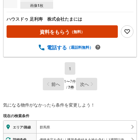
画像
1
枚
ハウスドゥ 足利寿 株式会社たまには
資料をもらう
（無料）
電話する
（通話料無料）
1
1
〜
7
件
前へ
次へ
/
7
件
気になる物件がなかったら
条件を変更しよう！
現在の検索条件
群馬県
エリア/路線
価格未定を含む｜建築条件付き土地を含む｜1週間以内公開
詳細条件