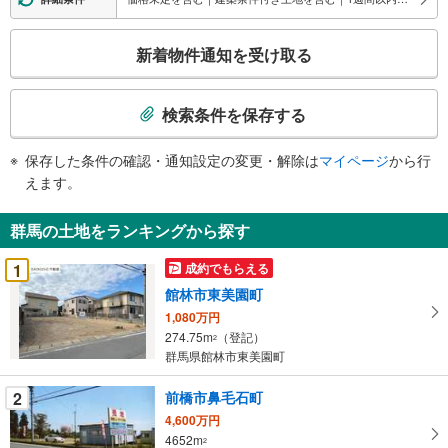
こ
新着物件通知を受け取る
の
検
索
検索条件を保存する
条
件
保存した条件の確認・通知設定の変更・解除は
マイページ
から行
で
えます。
通
知
群馬の土地をランキングから探す
を
受
1
成約でもらえる
け
館林市東美園町
取
1,080万円
る
274.75m
（登記）
2
・
群馬県館林市東美園町
条
件
2
前橋市鼻毛石町
を
4,600万円
マ
4652m
2