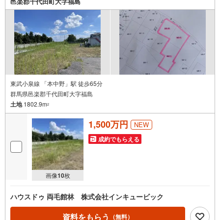
邑楽郡千代田町大字福島
東武小泉線 「本中野」駅 徒歩65分
群馬県邑楽郡千代田町大字福島
土地
1802.9m
2
1,500万円
NEW
成約でもらえる
画像
10
枚
ハウスドゥ 両毛館林 株式会社インキュービック
資料をもらう
（無料）