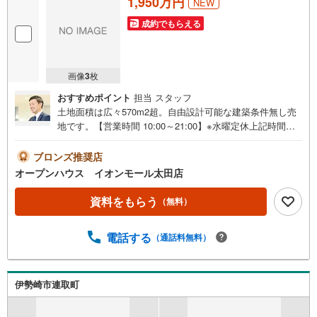
1,950万円
NEW
成約でもらえる
画像
3
枚
おすすめポイント
担当 スタッフ
土地面積は広々570m2超。自由設計可能な建築条件無し売
地です。【営業時間 10:00～21:00】※水曜定休上記時間は
お電話が繋がりやすくなっております。ぜひお気軽にご連
絡ください！現地を見学される場合は「室内・現地を見学
ブロンズ推奨店
する（無料）」ボタンよりご希望の日時をご記入いただけ
オープンハウス イオンモール太田店
ますとスムーズにご案内が可能です。◎現地のご案内につ
いて・平日や夜遅い時間帯もご案内が可能 ※定休日を除
資料をもらう
（無料）
く・経験豊富なスタッフが物件詳細を丁寧にご説明いたし
ます。・車でご自宅や最寄り駅等、ご指定の場所まで送迎
電話する
（通話料無料）
します。・チャイルドシートのご用意ございます。◎個別F
P相談会 無料物件のご紹介だけでなく住宅ローン・資金
のご相談、まずは家探しについて話を聞きたいという方も
大歓迎です！年間8000棟以上の限定物件を発表しているオ
伊勢崎市連取町
ープンハウスだから出会える物件が多数ございます。ぜひ
お気軽にご連絡・ご相談ください！※限定物件:当社のみ、