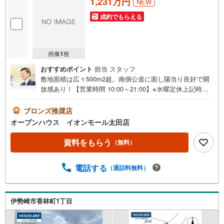
1,231万円
NEW
成約でもらえる
画像
1
枚
おすすめポイント
担当 スタッフ
敷地面積は広々500m2超。南側公道に面し陽当り良好で開
放感あり！【営業時間 10:00～21:00】※水曜定休上記時間
はお電話が繋がりやすくなっております。ぜひお気軽にご
連絡ください！現地を見学される場合は「室内・現地を見
ブロンズ推奨店
学する（無料）」ボタンよりご希望の日時をご記入いただ
オープンハウス イオンモール太田店
けますとスムーズにご案内が可能です。◎現地のご案内に
ついて・平日や夜遅い時間帯もご案内が可能 ※定休日を除
資料をもらう
（無料）
く・経験豊富なスタッフが物件詳細を丁寧にご説明いたし
ます。・車でご自宅や最寄り駅等、ご指定の場所まで送迎
電話する
（通話料無料）
します。・チャイルドシートのご用意ございます。◎個別F
P相談会 無料物件のご紹介だけでなく住宅ローン・資金
のご相談、まずは家探しについて話を聞きたいという方も
大歓迎です！年間8000棟以上の限定物件を発表しているオ
伊勢崎市香林町1丁目
ープンハウスだから出会える物件が多数ございます。ぜひ
お気軽にご連絡・ご相談ください！※限定物件:当社のみ、