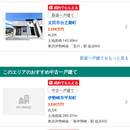
成約でもらえる
新築一戸建て
太田市台之郷町
2,299万円
4LDK
土地面積 145.99m
2
東武伊勢崎線 「韮川」駅 徒歩9分
成約でもらえる
新築一戸建てをもっと見る
新築一戸建て
このエリアのおすすめ中古一戸建て
太田市台之郷町
2,098万円
成約でもらえる
4LDK
中古一戸建て
土地面積 145.98m
2
東武伊勢崎線 「韮川」駅 徒歩9分
伊勢崎市平和町
3,240万円
2LDK
土地面積 260.37m
2
東武伊勢崎線 「新伊勢崎」駅 徒歩9分