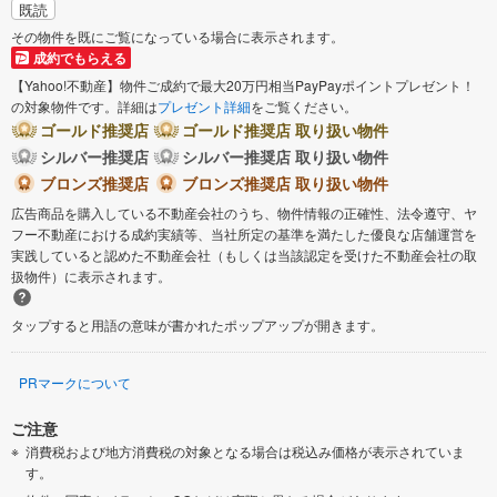
既読
その物件を既にご覧になっている場合に表示されます。
成約でもらえる
【Yahoo!不動産】物件ご成約で最大20万円相当PayPayポイントプレゼント！
の対象物件です。詳細は
プレゼント詳細
をご覧ください。
ゴールド推奨店
ゴールド推奨店 取り扱い物件
シルバー推奨店
シルバー推奨店 取り扱い物件
ブロンズ推奨店
ブロンズ推奨店 取り扱い物件
広告商品を購入している不動産会社のうち、物件情報の正確性、法令遵守、ヤ
フー不動産における成約実績等、当社所定の基準を満たした優良な店舗運営を
実践していると認めた不動産会社（もしくは当該認定を受けた不動産会社の取
扱物件）に表示されます。
タップすると用語の意味が書かれたポップアップが開きます。
PRマークについて
ご注意
消費税および地方消費税の対象となる場合は税込み価格が表示されていま
す。