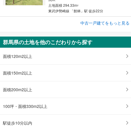
土地面積 294.33m
2
東武伊勢崎線 「館林」駅 徒歩22分
中古一戸建てをもっと見る
中古一戸建て
利根郡片品村大字須賀川
750万円
群馬県の土地を他のこだわりから探す
3SLDK
土地面積 129.74m
2
上越線 「沼田」駅から27000m
面積120m2以上
面積150m2以上
面積200m2以上
100坪・面積330m2以上
駅徒歩10分以内