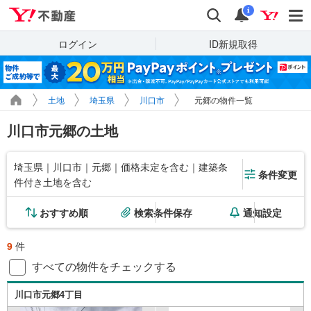
Yahoo!不動産
検索
通知
i
ログイン
ID新規取得
土地
埼玉県
川口市
元郷の物件一覧
川口市元郷の土地
埼玉県｜川口市｜元郷｜価格未定を含む｜建築条
条件変更
件付き土地を含む
おすすめ順
検索条件保存
通知設定
9
件
すべての物件をチェックする
川口市元郷4丁目