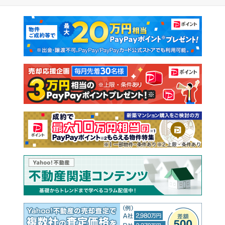
マンションカタログ
教えて！住まいの先生
新築マンション
中古マンション
新築一戸建て
中古一戸建て
注文住宅
土地
売却査定