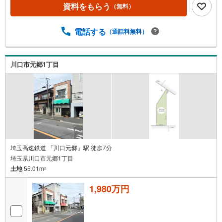
資料をもらう
（無料）
電話する
（通話料無料）
川口市元郷1丁目
埼玉高速鉄道 「川口元郷」駅 徒歩7分
埼玉県川口市元郷1丁目
土地
55.01m
2
1,980万円