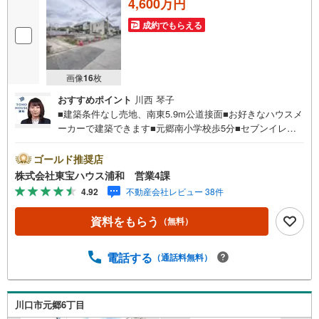
4,600万円
成約でもらえる
画像
16
枚
おすすめポイント
川西 琴子
■建築条件なし売地、南東5.9m公道接面■お好きなハウスメ
ーカーで建築できます■元郷南小学校歩5分■セブンイレブ
ン歩4分営業時間:7:00～22:00（年中無休）こちらの時間帯
はお電話でのお問い合わせがスムーズにご案内できますぜ
ゴールド推奨店
ひお気軽にご連絡下さい！東宝ハウスライフソリューショ
株式会社東宝ハウス浦和 営業4課
ンズグループ 東宝ハウス浦和 特別提携金利〔一例〕東
4.92
不動産会社レビュー 38件
宝ハウス浦和の住宅ローン■変動金利全期間引下げプラン⇒
住宅ローン金利優遇割の最大適用《0.89％》と某信用金庫
資料をもらう
（無料）
金利1.275％の比較借入金4000万円返済期間35年の総返済
額の差額:303万円※2026年7月末実行分まで（審査・要件が
あります）◇TOHO HOUSE CLUBで生涯の安心をお届け◇
電話する
（通話料無料）
東宝ハウスのライフパートナーが直接ご対応ライフプラン
ニング、かけつけサポート、Club Offプレミアムなど多彩な
サービスがございます
川口市元郷6丁目