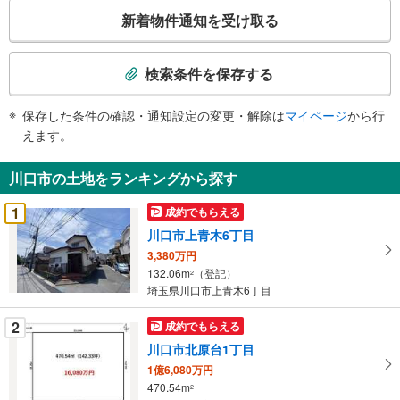
こ
新着物件通知を受け取る
の
検
索
検索条件を保存する
条
件
保存した条件の確認・通知設定の変更・解除は
マイページ
から行
で
えます。
通
知
川口市の土地をランキングから探す
を
受
1
成約でもらえる
け
川口市上青木6丁目
取
3,380万円
る
132.06m
（登記）
2
・
埼玉県川口市上青木6丁目
条
件
2
成約でもらえる
を
川口市北原台1丁目
マ
1億6,080万円
イ
470.54m
2