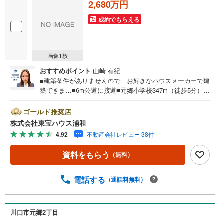
2,680万円
成約でもらえる
画像
1
枚
おすすめポイント
山崎 有紀
■建築条件がありませんので、お好きなハウスメーカーで建
築できま…■6m公道に接道■元郷小学校347m（徒歩5分）■
マルエツ81m（徒歩2分）お問合せでもれなく「住宅ローン
講座」プレゼント！営業時間:7:00～22:00（年中無休）こ
ゴールド推奨店
ちらの時間帯はお電話でのお問い合わせがスムーズにご案
株式会社東宝ハウス浦和
内できま…ぜひお気軽にご連絡下さい！東宝ハウスライフ
4.92
不動産会社レビュー 38件
ソリューションズグループ 東宝ハウス浦和 特別提携金
利〔一例〕東宝ハウス浦和の住宅ローン■変動金利全期間引
資料をもらう
（無料）
下げプラン⇒住宅ローン金利優遇割の最大適用《0.89％》
と某信用金庫金利1.275％の比較借入金4000万円返済期間3
5年の総返済額の差額:303万円※2026年7月末実行分まで
電話する
（通話料無料）
（審査・要件がありま…）◇TOHO HOUSE CLUBで生涯の
安心をお届け◇東宝ハウスのライフパートナーが直接ご対
応ライフプランニング、かけつけサポート、Club Offプレミ
川口市元郷2丁目
アムなど多彩なサービスがございま…