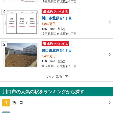
ペ
埼玉県川口市北原台1丁目
ー
ジ
2
成約でもらえる
に
川口市北原台1丁目
保
5,280万円
存
156.91m
（登記）
2
す
埼玉県川口市北原台1丁目
る
2
成約でもらえる
川口市北原台1丁目
5,430万円
156.81m
（登記）
2
埼玉県川口市北原台1丁目
2
もっと見る
成約でもらえる
川口市北原台1丁目
8,120万円
川口市の人気の駅をランキングから探す
235.29m
（登記）
2
埼玉県川口市北原台1丁目
1
西川口