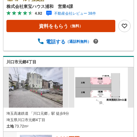
ひお気軽にご連絡下さい！東宝ハウスライフソリューショ
株式会社東宝ハウス浦和 営業4課
ンズグループ 東宝ハウス浦和 特別提携金利〔一例〕東
4.92
不動産会社レビュー 38件
宝ハウス浦和の住宅ローン■変動金利全期間引下げプラン⇒
住宅ローン金利優遇割の最大適用《0.89％》と某信用金庫
資料をもらう
（無料）
金利1.275％の比較借入金4000万円返済期間35年の総返済
額の差額:303万円※2026年7月末実行分まで（審査・要件が
あります）◇TOHO HOUSE CLUBで生涯の安心をお届け◇
電話する
（通話料無料）
東宝ハウスのライフパートナーが直接ご対応ライフプラン
ニング、かけつけサポート、Club Offプレミアムなど多彩な
サービスがございます
川口市元郷4丁目
埼玉高速鉄道 「川口元郷」駅 徒歩9分
埼玉県川口市元郷4丁目
土地
73.72m
2