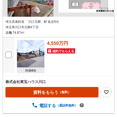
埼玉高速鉄道 「川口元郷」駅 徒歩9分
埼玉県川口市元郷4丁目
土地
74.87m
2
4,550万円
成約でもらえる
画像
6
枚
株式会社東宝ハウス川口
資料をもらう
（無料）
電話する
（通話料無料）