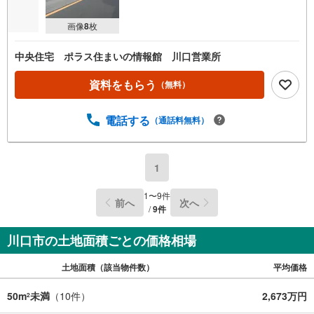
画像
8
枚
中央住宅 ポラス住まいの情報館 川口営業所
資料をもらう
（無料）
電話する
（通話料無料）
1
1
〜
9
件
前へ
次へ
/
9
件
川口市の土地面積ごとの価格相場
土地面積（該当物件数）
平均価格
50m
未満
（
10
件）
2,673万円
2