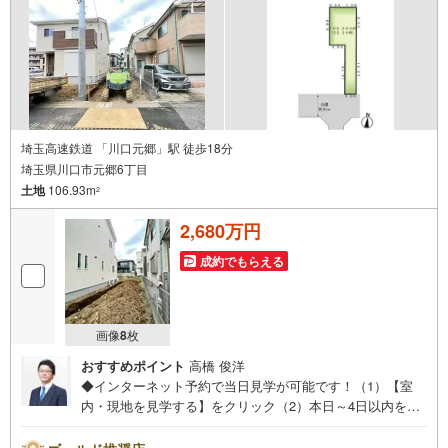
埼玉高速鉄道 「川口元郷」駅 徒歩18分
埼玉県川口市元郷6丁目
土地
106.93m
2
2,680万円
成約でもらえる
画像
8
枚
おすすめポイント
高橋 俊洋
◆インターネット予約で当日見学が可能です！（1）【室
内・現地を見学する】をクリック（2）本日～4日以内をご
希望の方は、「ご要望・ご質問欄」にご希望日時をご記入
ください。◆10:00～21:00はお電話でのお問い合わせがス