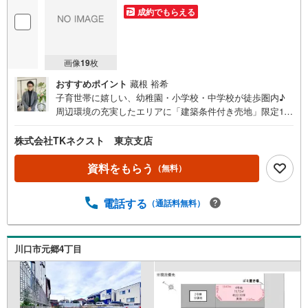
成約でもらえる
画像
19
枚
おすすめポイント
藏根 裕希
子育世帯に嬉しい、幼稚園・小学校・中学校が徒歩圏内♪
周辺環境の充実したエリアに「建築条件付き売地」限定1区
画が登場です♪【アクセス】□埼玉高速鉄道「川口元郷」
駅 徒歩7分！通学や通勤、週末のお出かけにアクセス良好
株式会社TKネクスト 東京支店
♪【設備】□落ち着いた雰囲気の閑静な住宅街です♪□参考プ
ランもあるので打合せもスムーズな「建築条件付き」♪□近
資料をもらう
（無料）
隣、生活に便利な施設が徒歩圏内♪□教育施設も充実なので
子育て家族におすすめの立地です♪【周辺環境】○川口市立
電話する
（通話料無料）
元郷南小学校:徒歩5分○川口市立領家中学校:徒歩14分○レオ
保育園川口:徒歩6分○サミットストア川口エルザタワー店:
徒歩4分○まいばすけっと川口本町1丁目店:徒歩13分○ヤオ
コー川口本町店:徒歩14分○ローソン川口元郷二丁目店:徒歩
川口市元郷4丁目
3分○ファミリーマート川口元郷店:徒4分○セブンイレブン川
口元郷3丁目店:徒歩9分○ドラッグセイムス川口元郷店:徒歩
4分○トモズ川口エルザタワー店:徒歩4分○川口元郷郵便局:
徒歩2分○ゆうちょ銀行川口店:徒歩10分