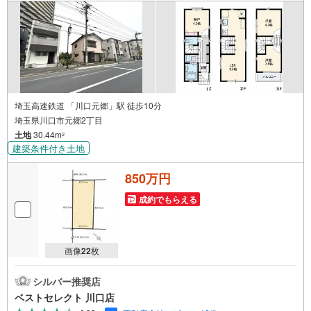
埼玉高速鉄道 「川口元郷」駅 徒歩10分
埼玉県川口市元郷2丁目
土地
30.44m
2
建築条件付き土地
850万円
成約でもらえる
画像
22
枚
シルバー推奨店
ベストセレクト 川口店