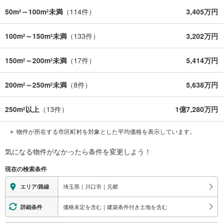
50m
～100m
未満
（
114
件）
3,405万円
2
2
100m
～150m
未満
（
133
件）
3,202万円
2
2
150m
～200m
未満
（
17
件）
5,414万円
2
2
200m
～250m
未満
（
8
件）
5,638万円
2
2
250m
以上
（
13
件）
1億7,280万円
2
物件が所在する市区町村を対象とした平均価格を表示しています。
気になる物件がなかったら
条件を変更しよう！
現在の検索条件
埼玉県｜川口市｜元郷
エリア/路線
価格未定を含む｜建築条件付き土地を含む
詳細条件