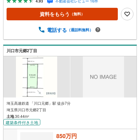
4.93
不動産会社レビュー 16件
資料をもらう
（無料）
電話する
（通話料無料）
川口市元郷2丁目
埼玉高速鉄道 「川口元郷」駅 徒歩7分
埼玉県川口市元郷2丁目
土地
30.44m
2
建築条件付き土地
850万円