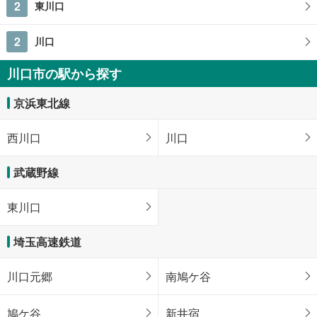
2
東川口
2
川口
川口市の駅から探す
京浜東北線
西川口
川口
武蔵野線
東川口
埼玉高速鉄道
川口元郷
南鳩ケ谷
鳩ケ谷
新井宿