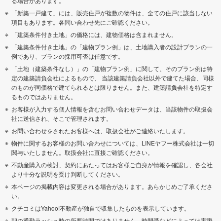
る場合があります。
「新築一戸建て」には、販売住戸が複数の物件は、全ての住戸に該当しない
項目もあります。各問い合わせ先にご確認ください。
「建築条件付き土地」の価格には、建物価格は含まれません。
「建築条件付き土地」の「建物プラン例」は、土地購入者の設計プランの一
例であり、プランの採用可否は任意です。
「土地（建築条件なし）」の「建物プラン例」に関して、そのプラン例は特
定の建築請負会社によるもので、 当該建築請負会社以外で建てた場合、同様
のものが同価格で建てられるとは限りません。また、建築請負会社を特定す
るものではありません。
お客様が入力する個人情報を含むお問い合わせデータは、当該物件の取扱会
社に送信され、そこで管理されます。
お問い合わせをされたお客様へは、取扱会社がご連絡いたします。
物件に関するお客様のお問い合わせについては、LINEヤフー株式会社は一切
関与いたしません。取扱会社に直接ご確認ください。
不動産購入の検討、契約にあたってはお客様ご自身が情報を確認し、各会社
より十分な説明を受け判断してください。
本ページの掲載内容は変更される場合があります。あらかじめご了承くださ
い。
クチコミはYahoo!不動産が独自で収集したものを表示しています。
朝の通勤ラッシュ時の所要時間ではありません。時間帯などによっては実際