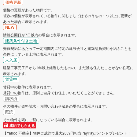
価格更新
価格の更新があった物件です。
複数の価格が表示されている物件に関しましてはそのうちの１つ以上に更新が
あった場合に表示されます。
NEW
情報公開日が7日以内の場合に表示されます。
建築条件付き土地
売買契約にあたって一定期間内に特定の建設会社と建築請負契約を結ぶことを
条件にしている土地に表示されます。
未入居
建築工事完了日から1年以上経過したものの、まだ誰も住んだことがない住宅に
表示されます。
賃貸中
賃貸中の物件に表示されます。
賃貸中の物件は、原則ご自身でお住まいいただくことができません。
請求済
その物件が資料請求・お問い合わせ済みの場合に表示されます。
既読
その物件を既にご覧になっている場合に表示されます。
成約でもらえる
【Yahoo!不動産】物件ご成約で最大20万円相当PayPayポイントプレゼント！