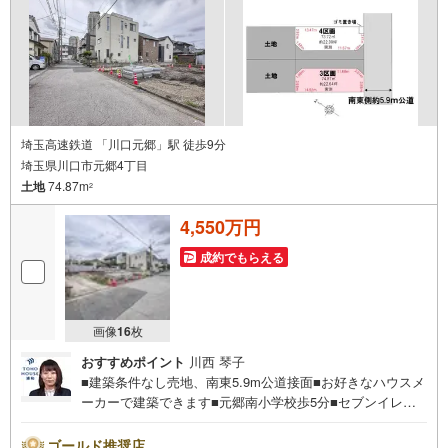
埼玉高速鉄道 「川口元郷」駅 徒歩9分
埼玉県川口市元郷4丁目
土地
74.87m
2
4,550万円
成約でもらえる
画像
16
枚
おすすめポイント
川西 琴子
■建築条件なし売地、南東5.9m公道接面■お好きなハウスメ
ーカーで建築できます■元郷南小学校歩5分■セブンイレブ
ン歩4分営業時間:7:00～22:00（年中無休）こちらの時間帯
はお電話でのお問い合わせがスムーズにご案内できますぜ
ゴールド推奨店