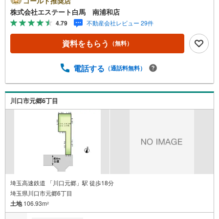
ゴールド推奨店
ムーズです。●建築条件なし売地●更地渡し●南道路！【Yah
株式会社エステート白馬 南浦和店
oo！ 不動産キャンペーン対象店舗です】 当店で物件を成
4.79
不動産会社レビュー 29件
約するとPayPayボーナスをプレゼント！◆エステート白馬
の5大サポート◆1.FP相談サポート社外のファイナンシャ
資料をもらう
（無料）
ルプランナーと資金相談が無料2.設備保証の延長サービス
新築住宅は2年、中古住宅は半年の設備修理サービスが無料
で付帯3.注文住宅「白馬の家」高気密・高断熱のフルオー
電話する
（通話料無料）
ダー住宅「白馬の家」のご提案可能4.見学時、建築士同行
サービス目視検査やリフォーム費用をお伝えするなどの無
料サービス5.お引渡し後もしっかりサポートCSサポート室
川口市元郷6丁目
がお引渡し後のお悩みもしっかりサポートします
埼玉高速鉄道 「川口元郷」駅 徒歩18分
埼玉県川口市元郷6丁目
土地
106.93m
2