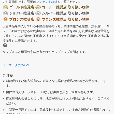
の対象物件です。詳細は
プレゼント詳細
をご覧ください。
ゴールド推奨店
ゴールド推奨店 取り扱い物件
シルバー推奨店
シルバー推奨店 取り扱い物件
ブロンズ推奨店
ブロンズ推奨店 取り扱い物件
広告商品を購入している不動産会社のうち、物件情報の正確性、法令遵守、ヤ
フー不動産における成約実績等、当社所定の基準を満たした優良な店舗運営を
実践していると認めた不動産会社（もしくは当該認定を受けた不動産会社の取
扱物件）に表示されます。
タップすると用語の意味が書かれたポップアップが開きます。
PRマークについて
ご注意
消費税および地方消費税の対象となる場合は税込み価格が表示されていま
す。
物件の写真やイラスト、CGなどは実際と異なる場合があります。
市区町村の合併などにより、地図が表示されない場合があります。ご了承く
ださい。
「新築一戸建て」には、完成後1年を経過している未入居物件が掲載されてい