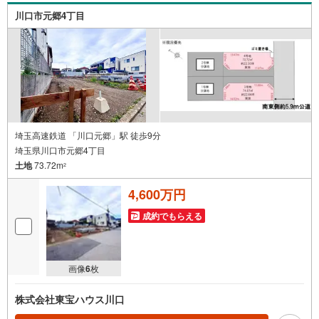
川口市元郷4丁目
埼玉高速鉄道 「川口元郷」駅 徒歩9分
埼玉県川口市元郷4丁目
土地
73.72m
2
4,600万円
成約でもらえる
画像
6
枚
株式会社東宝ハウス川口