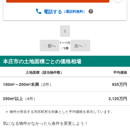
電話する
（通話料無料）
1
1
〜
1
件
前へ
次へ
/
1
件
本庄市の土地面積ごとの価格相場
土地面積（該当物件数）
平均価格
150m
～200m
未満
（
2
件）
935万円
2
2
250m
以上
（
4
件）
2,120万円
2
物件が所在する市区町村を対象とした平均価格を表示しています。
気になる物件がなかったら
条件を変更しよう！