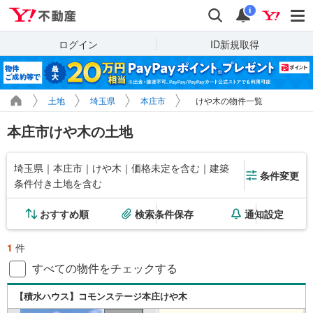
Yahoo!不動産
検索
通知
i
ログイン
ID新規取得
土地
埼玉県
本庄市
けや木の物件一覧
本庄市けや木の土地
埼玉県｜本庄市｜けや木｜価格未定を含む｜建築
条件変更
条件付き土地を含む
おすすめ順
検索条件保存
通知設定
1
件
すべての物件をチェックする
【積水ハウス】コモンステージ本庄けや木