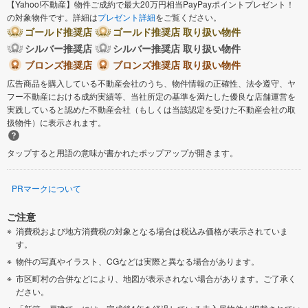
【Yahoo!不動産】物件ご成約で最大20万円相当PayPayポイントプレゼント！
の対象物件です。詳細は
プレゼント詳細
をご覧ください。
ゴールド推奨店
ゴールド推奨店 取り扱い物件
シルバー推奨店
シルバー推奨店 取り扱い物件
ブロンズ推奨店
ブロンズ推奨店 取り扱い物件
広告商品を購入している不動産会社のうち、物件情報の正確性、法令遵守、ヤ
フー不動産における成約実績等、当社所定の基準を満たした優良な店舗運営を
実践していると認めた不動産会社（もしくは当該認定を受けた不動産会社の取
扱物件）に表示されます。
タップすると用語の意味が書かれたポップアップが開きます。
PRマークについて
ご注意
消費税および地方消費税の対象となる場合は税込み価格が表示されていま
す。
物件の写真やイラスト、CGなどは実際と異なる場合があります。
市区町村の合併などにより、地図が表示されない場合があります。ご了承く
ださい。