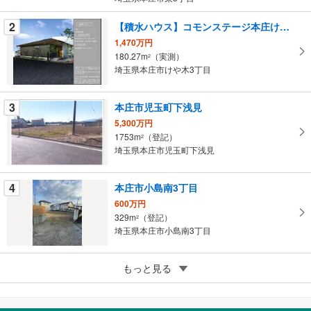
条
件
2
【積水ハウス】コモンステージ本庄けや木
を
1,470万円
マ
180.27m
（実測）
2
イ
埼玉県本庄市けや木3丁目
ペ
ー
3
本庄市児玉町下浅見
ジ
5,300万円
に
1753m
（登記）
2
保
埼玉県本庄市児玉町下浅見
存
す
4
本庄市小島南3丁目
る
600万円
329m
（登記）
2
埼玉県本庄市小島南3丁目
4
本庄市東五十子
もっと見る
400万円
166.36m
（登記）
2
埼玉県本庄市東五十子