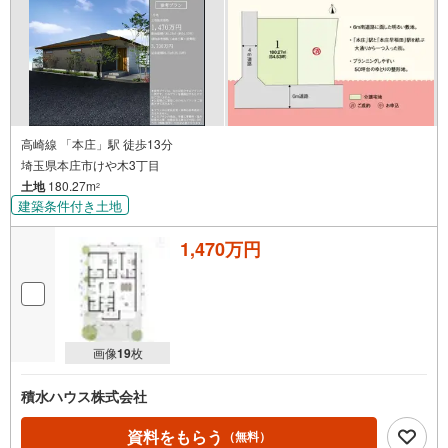
高崎線 「本庄」駅 徒歩13分
埼玉県本庄市けや木3丁目
土地
180.27m
2
建築条件付き土地
1,470万円
画像
19
枚
積水ハウス株式会社
資料をもらう
（無料）