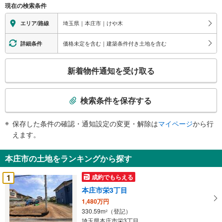
現在の検索条件
埼玉県｜本庄市｜けや木
エリア/路線
価格未定を含む｜建築条件付き土地を含む
詳細条件
こ
新着物件通知を受け取る
の
検
索
検索条件を保存する
条
件
保存した条件の確認・通知設定の変更・解除は
マイページ
から行
で
えます。
通
知
本庄市の土地をランキングから探す
を
受
1
成約でもらえる
け
本庄市栄3丁目
取
1,480万円
る
330.59m
（登記）
2
・
埼玉県本庄市栄3丁目