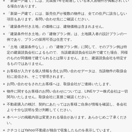
「新築一戸建て」には、完成後1年を経過している未入居物件が掲載されてい
る場合があります。
「新築一戸建て」には、販売住戸が複数の物件は、全ての住戸に該当しない
項目もあります。各問い合わせ先にご確認ください。
「建築条件付き土地」の価格には、建物価格は含まれません。
「建築条件付き土地」の「建物プラン例」は、土地購入者の設計プランの一
例であり、プランの採用可否は任意です。
「土地（建築条件なし）」の「建物プラン例」に関して、そのプラン例は特
定の建築請負会社によるもので、 当該建築請負会社以外で建てた場合、同様
のものが同価格で建てられるとは限りません。また、建築請負会社を特定す
るものではありません。
お客様が入力する個人情報を含むお問い合わせデータは、当該物件の取扱会
社に送信され、そこで管理されます。
お問い合わせをされたお客様へは、取扱会社がご連絡いたします。
物件に関するお客様のお問い合わせについては、LINEヤフー株式会社は一切
関与いたしません。取扱会社に直接ご確認ください。
不動産購入の検討、契約にあたってはお客様ご自身が情報を確認し、各会社
より十分な説明を受け判断してください。
本ページの掲載内容は変更される場合があります。あらかじめご了承くださ
い。
クチコミはYahoo!不動産が独自で収集したものを表示しています。