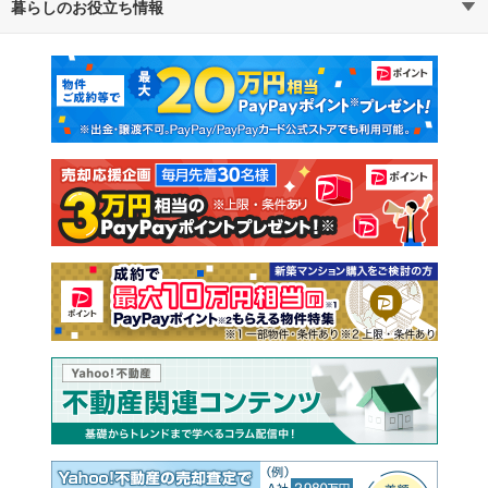
暮らしのお役立ち情報
不動産・住宅
賃貸住宅
通勤・通学時間から探す
地図から探す
マンションカタログ
教えて！住まいの先生
新築マンション
中古マンション
新築一戸建て
中古一戸建て
注文住宅
土地
売却査定