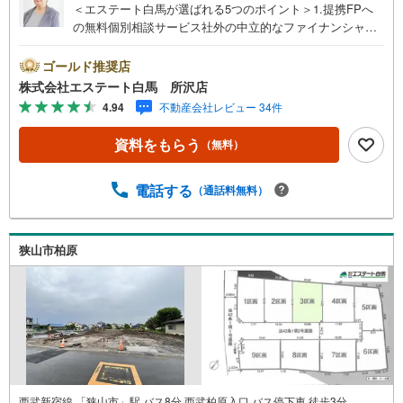
＜エステート白馬が選ばれる5つのポイント＞1.提携FPへ
の無料個別相談サービス社外の中立的なファイナンシャル
プランナーと無料相談できます。ローン返済について保険
や学費等も含めてシミュレーションをご提案できます2.物
ゴールド推奨店
件情報が豊富所沢市を中心にたくさんの情報をご用意して
株式会社エステート白馬 所沢店
おります。インターネット広告前の物件も多数取り揃えて
4.94
不動産会社レビュー 34件
おります。お客様のご希望エリアをお申し付けください。
3.自社グループでリフォーム、新築請負所沢店の3階はリフ
資料をもらう
（無料）
ォーム、注文建築部門の相談スペースです。一級建築士を
はじめとした専門スタッフがおりますのでご見学とあわせ
て、リフォームや注文建築についてご相談頂けます4.年中
電話する
（通話料無料）
無休（年末年始除く）で営業しております営業時間 9:30
～19:00 この時間はお電話でのお問合わせがスムーズです
5.お子様連れでおこしくださいキッズスペース、授乳室、
狭山市柏原
オムツ替えベッド、アンパンマンジュースをご用意してお
ります。ご見学ご希望の方は、右上の“室内・現地を見学す
る（無料）をボタンからご予約ください。
西武新宿線 「狭山市」駅 バス8分 西武柏原入口 バス停下車 徒歩3分