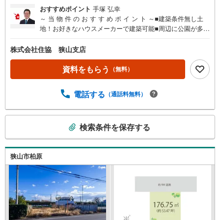
おすすめポイント
手塚 弘幸
～ 当 物 件 の お す す め ポ イ ン ト ～■建築条件無し土
地！お好きなハウスメーカーで建築可能■周辺に公園が多数
揃う緑豊かなエリア■買い物施設が豊富に揃う便利な住環境
■閑静な住宅街で暮らしやすい！など
株式会社住協 狭山支店
資料をもらう
（無料）
電話する
（通話料無料）
こ
検索条件を保存する
の
検
索
狭山市柏原
条
件
で
通
知
を