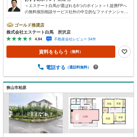
＜エステート白馬が選ばれる5つのポイント＞1.提携FPへ
の無料個別相談サービス社外の中立的なファイナンシャル
プランナーと無料相談できます。ローン返済について保険
や学費等も含めてシミュレーションをご提案できます2.物
ゴールド推奨店
件情報が豊富所沢市を中心にたくさんの情報をご用意して
株式会社エステート白馬 所沢店
おります。インターネット広告前の物件も多数取り揃えて
4.94
不動産会社レビュー 34件
おります。お客様のご希望エリアをお申し付けください。
3.自社グループでリフォーム、新築請負所沢店の3階はリフ
資料をもらう
（無料）
ォーム、注文建築部門の相談スペースです。一級建築士を
はじめとした専門スタッフがおりますのでご見学とあわせ
て、リフォームや注文建築についてご相談頂けます4.年中
電話する
（通話料無料）
無休（年末年始除く）で営業しております営業時間 9:30
～19:00 この時間はお電話でのお問合わせがスムーズです
5.お子様連れでおこしくださいキッズスペース、授乳室、
狭山市柏原
オムツ替えベッド、アンパンマンジュースをご用意してお
ります。ご見学ご希望の方は、右上の“室内・現地を見学す
る（無料）をボタンからご予約ください。