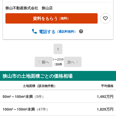
狭山不動産株式会社 狭山店
資料をもらう
（無料）
電話する
（通話料無料）
1
1
〜
20
件
前へ
次へ
/
20
件
狭山市の土地面積ごとの価格相場
土地面積（該当物件数）
平均価格
50m
～100m
未満
（
5
件）
1,492万円
2
2
100m
～150m
未満
（
47
件）
1,829万円
2
2