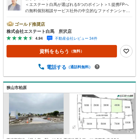
＜エステート白馬が選ばれる5つのポイント＞1.提携FPへ
の無料個別相談サービス社外の中立的なファイナンシャル
プランナーと無料相談できます。ローン返済について保険
や学費等も含めてシミュレーションをご提案できます2.物
ゴールド推奨店
件情報が豊富所沢市を中心にたくさんの情報をご用意して
株式会社エステート白馬 所沢店
おります。インターネット広告前の物件も多数取り揃えて
4.94
不動産会社レビュー 34件
おります。お客様のご希望エリアをお申し付けください。
3.自社グループでリフォーム、新築請負所沢店の3階はリフ
資料をもらう
（無料）
ォーム、注文建築部門の相談スペースです。一級建築士を
はじめとした専門スタッフがおりますのでご見学とあわせ
て、リフォームや注文建築についてご相談頂けます4.年中
電話する
（通話料無料）
無休（年末年始除く）で営業しております営業時間 9:30
～19:00 この時間はお電話でのお問合わせがスムーズです
5.お子様連れでおこしくださいキッズスペース、授乳室、
狭山市柏原
オムツ替えベッド、アンパンマンジュースをご用意してお
ります。ご見学ご希望の方は、右上の“室内・現地を見学す
る（無料）をボタンからご予約ください。