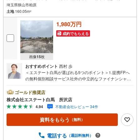
埼玉県狭山市柏原
土地
160.05m
2
1,980万円
成約でもらえる
画像
15
枚
おすすめポイント
西村 歩
＜エステート白馬が選ばれる5つのポイント＞1.提携FPへ
の無料個別相談サービス社外の中立的なファイナンシャル
プランナーと無料相談できます。ローン返済について保険
や学費等も含めてシミュレーションをご提案できます2.物
ゴールド推奨店
件情報が豊富所沢市を中心にたくさんの情報をご用意して
株式会社エステート白馬 所沢店
おります。インターネット広告前の物件も多数取り揃えて
4.94
不動産会社レビュー 34件
おります。お客様のご希望エリアをお申し付けください。
3.自社グループでリフォーム、新築請負所沢店の3階はリフ
資料をもらう
（無料）
ォーム、注文建築部門の相談スペースです。一級建築士を
はじめとした専門スタッフがおりますのでご見学とあわせ
て、リフォームや注文建築についてご相談頂けます4.年中
電話する
（通話料無料）