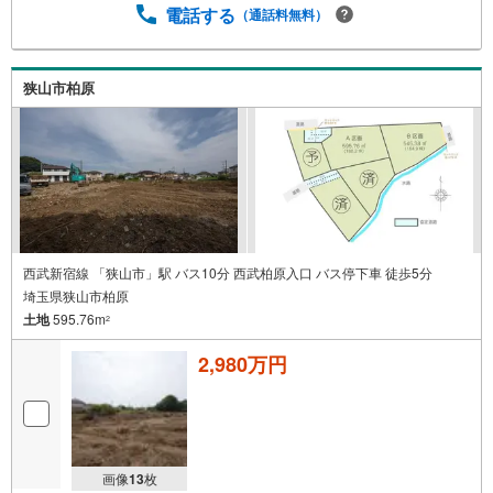
電話する
（通話料無料）
狭山市柏原
西武新宿線 「狭山市」駅 バス10分 西武柏原入口 バス停下車 徒歩5分
埼玉県狭山市柏原
土地
595.76m
2
2,980万円
画像
13
枚