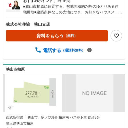
おすすめポイント
川野 正美
■狭山市柏原に位置する、敷地面積約74坪のゆとりある住
宅用地■建築条件なしの売地につき、お好きなハウスメーカ
ー・工務店で建築可能■ライフスタイルやご希望に合わせた
自由なプランニングが可能です■現況更地のため、解体費用
株式会社住協 狭山支店
をかけずスムーズに建築計画を進められます■北東側・南西
側の市道に面した開放感のある二方道路の区画
資料をもらう
（無料）
電話する
（通話料無料）
狭山市柏原
西武新宿線 「狭山市」駅 バス8分 柏原南 バス停下車 徒歩3分
埼玉県狭山市柏原