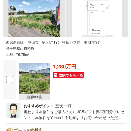
西武新宿線 「狭山市」駅 バス19分 柏苑 バス停下車 徒歩9分
埼玉県狭山市柏原
土地
176.75m
2
1,280万円
成約でもらえる
画像
31
枚
おすすめポイント
室伏 一輝
当社より本物件をご購入の方にJCBギフト券3万円分プレゼ
ント！本物件をYahoo！不動産よりお問い合わせいただい
たお客様のみのキャンペーンです。その他のキャンペーン
との併用不可。【営業時間 10:00～18:00】この時間帯は
ゴールド推奨店