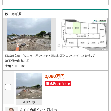
無休（年末年始除く）で営業しております営業時間 9:30
～19:00 この時間はお電話でのお問合わせがスムーズです
5.お子様連れでおこしくださいキッズスペース、授乳室、
狭山市柏原
オムツ替えベッド、アンパンマンジュースをご用意してお
ります。ご見学ご希望の方は、右上の“室内・現地を見学す
る（無料）をボタンからご予約ください。
西武新宿線 「狭山市」駅 バス8分 西武柏原入口 バス停下車 徒歩3分
埼玉県狭山市柏原
土地
160.05m
2
2,080万円
成約でもらえる
画像
15
枚
おすすめポイント
西村 歩