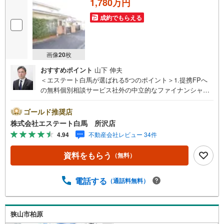
1,780万円
成約でもらえる
画像
20
枚
おすすめポイント
山下 伸夫
＜エステート白馬が選ばれる5つのポイント＞1.提携FPへ
の無料個別相談サービス社外の中立的なファイナンシャル
プランナーと無料相談できます。ローン返済について保険
や学費等も含めてシミュレーションをご提案できます2.物
ゴールド推奨店
件情報が豊富所沢市を中心にたくさんの情報をご用意して
株式会社エステート白馬 所沢店
おります。インターネット広告前の物件も多数取り揃えて
4.94
不動産会社レビュー 34件
おります。お客様のご希望エリアをお申し付けください。
3.自社グループでリフォーム、新築請負所沢店の3階はリフ
資料をもらう
（無料）
ォーム、注文建築部門の相談スペースです。一級建築士を
はじめとした専門スタッフがおりますのでご見学とあわせ
て、リフォームや注文建築についてご相談頂けます4.年中
電話する
（通話料無料）
無休（年末年始除く）で営業しております営業時間 9:30
～19:00 この時間はお電話でのお問合わせがスムーズです
5.お子様連れでおこしくださいキッズスペース、授乳室、
狭山市柏原
オムツ替えベッド、アンパンマンジュースをご用意してお