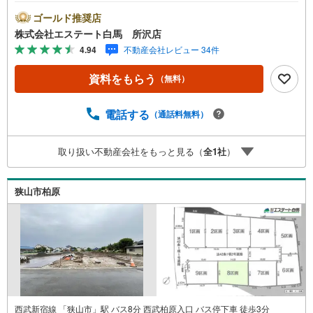
プランナーと無料相談できます。ローン返済について保険
や学費等も含めてシミュレーションをご提案できます2.物
ゴールド推奨店
件情報が豊富所沢市を中心にたくさんの情報をご用意して
株式会社エステート白馬 所沢店
おります。インターネット広告前の物件も多数取り揃えて
4.94
不動産会社レビュー 34件
おります。お客様のご希望エリアをお申し付けください。
3.自社グループでリフォーム、新築請負所沢店の3階はリフ
資料をもらう
（無料）
ォーム、注文建築部門の相談スペースです。一級建築士を
はじめとした専門スタッフがおりますのでご見学とあわせ
て、リフォームや注文建築についてご相談頂けます4.年中
電話する
（通話料無料）
無休（年末年始除く）で営業しております営業時間 9:30
～19:00 この時間はお電話でのお問合わせがスムーズです
取り扱い不動産会社をもっと見る（
全
1
社
）
5.お子様連れでおこしくださいキッズスペース、授乳室、
オムツ替えベッド、アンパンマンジュースをご用意してお
ります。ご見学ご希望の方は、右上の“室内・現地を見学す
狭山市柏原
る（無料）をボタンからご予約ください。
西武新宿線 「狭山市」駅 バス8分 西武柏原入口 バス停下車 徒歩3分