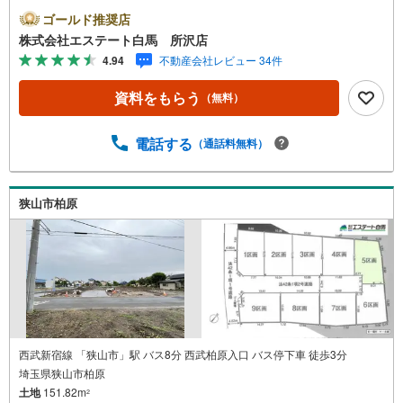
や学費等も含めてシミュレーションをご提案できます2.物
ゴールド推奨店
件情報が豊富所沢市を中心にたくさんの情報をご用意して
株式会社エステート白馬 所沢店
おります。インターネット広告前の物件も多数取り揃えて
4.94
不動産会社レビュー 34件
おります。お客様のご希望エリアをお申し付けください。
3.自社グループでリフォーム、新築請負所沢店の3階はリフ
資料をもらう
（無料）
ォーム、注文建築部門の相談スペースです。一級建築士を
はじめとした専門スタッフがおりますのでご見学とあわせ
て、リフォームや注文建築についてご相談頂けます4.年中
電話する
（通話料無料）
無休（年末年始除く）で営業しております営業時間 9:30
～19:00 この時間はお電話でのお問合わせがスムーズです
5.お子様連れでおこしくださいキッズスペース、授乳室、
狭山市柏原
オムツ替えベッド、アンパンマンジュースをご用意してお
ります。ご見学ご希望の方は、右上の“室内・現地を見学す
る（無料）をボタンからご予約ください。
西武新宿線 「狭山市」駅 バス8分 西武柏原入口 バス停下車 徒歩3分
埼玉県狭山市柏原
土地
151.82m
2