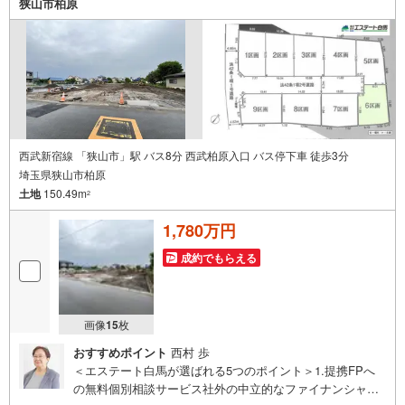
狭山市柏原
オムツ替えベッド、アンパンマンジュースをご用意してお
ります。ご見学ご希望の方は、右上の“室内・現地を見学す
る（無料）をボタンからご予約ください。
西武新宿線 「狭山市」駅 バス8分 西武柏原入口 バス停下車 徒歩3分
埼玉県狭山市柏原
土地
150.49m
2
1,780万円
成約でもらえる
画像
15
枚
おすすめポイント
西村 歩
＜エステート白馬が選ばれる5つのポイント＞1.提携FPへ
の無料個別相談サービス社外の中立的なファイナンシャル