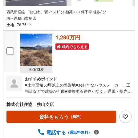
受
け
西武新宿線 「狭山市」駅 バス10分 柏苑 バス停下車 徒歩8分
埼玉県狭山市柏原
取
土地
176.75m
る
2
・
1,280万円
条
件
成約でもらえる
を
マ
イ
画像
13
枚
ペ
おすすめポイント
ー
■土地面積53坪以上の整形地■お好きなハウスメーカー、工
ジ
務店などで建築が可能■隣接する建物がなく、通風・採光と
に
もに良好■市街化調整区域内ですが、どなたでも建築が可能
保
※都市計画法第34条11号に該当
株式会社住協 狭山支店
存
す
資料をもらう
（無料）
る
電話する
（通話料無料）