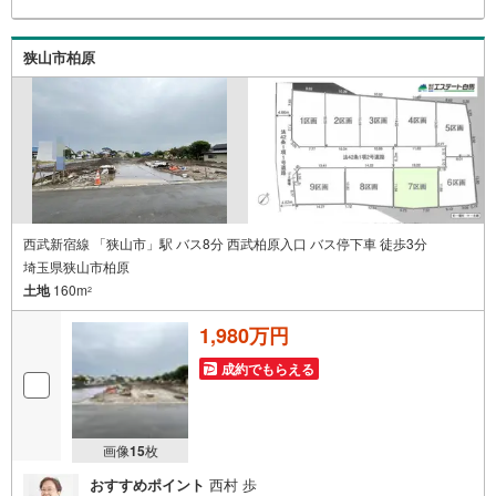
無休（年末年始除く）で営業しております営業時間 9:30
～19:00 この時間はお電話でのお問合わせがスムーズです
5.お子様連れでおこしくださいキッズスペース、授乳室、
狭山市柏原
オムツ替えベッド、アンパンマンジュースをご用意してお
ります。ご見学ご希望の方は、右上の“室内・現地を見学す
る（無料）をボタンからご予約ください。
西武新宿線 「狭山市」駅 バス8分 西武柏原入口 バス停下車 徒歩3分
埼玉県狭山市柏原
土地
160m
2
1,980万円
成約でもらえる
画像
15
枚
おすすめポイント
西村 歩