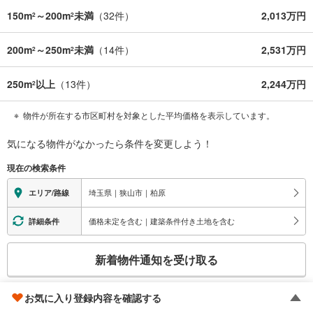
150m
～200m
未満
（
32
件）
2,013万円
2
2
200m
～250m
未満
（
14
件）
2,531万円
2
2
250m
以上
（
13
件）
2,244万円
2
物件が所在する市区町村を対象とした平均価格を表示しています。
気になる物件がなかったら
条件を変更しよう！
現在の検索条件
埼玉県｜狭山市｜柏原
エリア/路線
価格未定を含む｜建築条件付き土地を含む
詳細条件
こ
新着物件通知を受け取る
の
検
索
お気に入り登録内容を確認する
検索条件を保存する
条