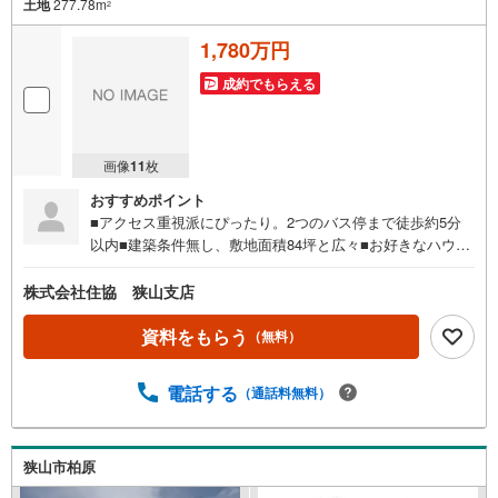
土地
277.78m
2
1,780万円
成約でもらえる
画像
11
枚
おすすめポイント
■アクセス重視派にぴったり。2つのバス停まで徒歩約5分
以内■建築条件無し、敷地面積84坪と広々■お好きなハウス
メーカーや工務店での建築可能■穏やかな住宅街の第一種低
層エリア
株式会社住協 狭山支店
資料をもらう
（無料）
電話する
（通話料無料）
狭山市柏原