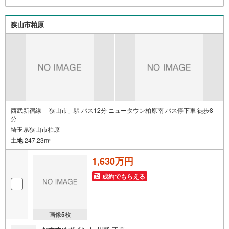
狭山市柏原
西武新宿線 「狭山市」駅 バス12分 ニュータウン柏原南 バス停下車 徒歩8
分
埼玉県狭山市柏原
土地
247.23m
2
1,630万円
成約でもらえる
画像
5
枚