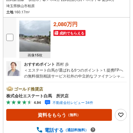
埼玉県狭山市柏原
土地
160.17m
2
2,080万円
成約でもらえる
画像
15
枚
おすすめポイント
西村 歩
＜エステート白馬が選ばれる5つのポイント＞1.提携FPへ
の無料個別相談サービス社外の中立的なファイナンシャル
プランナーと無料相談できます。ローン返済について保険
や学費等も含めてシミュレーションをご提案できます2.物
ゴールド推奨店
件情報が豊富所沢市を中心にたくさんの情報をご用意して
株式会社エステート白馬 所沢店
おります。インターネット広告前の物件も多数取り揃えて
4.94
不動産会社レビュー 34件
おります。お客様のご希望エリアをお申し付けください。
3.自社グループでリフォーム、新築請負所沢店の3階はリフ
資料をもらう
（無料）
ォーム、注文建築部門の相談スペースです。一級建築士を
はじめとした専門スタッフがおりますのでご見学とあわせ
て、リフォームや注文建築についてご相談頂けます4.年中
電話する
（通話料無料）