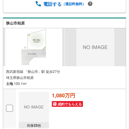
績で提携住宅ローン金利優遇や豊富な物件情報のご提供が
電話する
（通話料無料）
可能です。住宅ローンにご不安な方、ベストセレクトにお
任せ下さい。
狭山市柏原
西武新宿線 「狭山市」駅 徒歩27分
埼玉県狭山市柏原
土地
100.1m
2
1,080万円
成約でもらえる
画像
25
枚