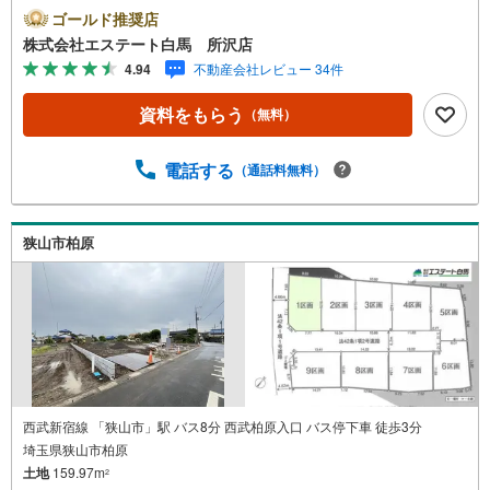
や学費等も含めてシミュレーションをご提案できます2.物
ゴールド推奨店
件情報が豊富所沢市を中心にたくさんの情報をご用意して
株式会社エステート白馬 所沢店
おります。インターネット広告前の物件も多数取り揃えて
4.94
不動産会社レビュー 34件
おります。お客様のご希望エリアをお申し付けください。
3.自社グループでリフォーム、新築請負所沢店の3階はリフ
資料をもらう
（無料）
ォーム、注文建築部門の相談スペースです。一級建築士を
はじめとした専門スタッフがおりますのでご見学とあわせ
て、リフォームや注文建築についてご相談頂けます4.年中
電話する
（通話料無料）
無休（年末年始除く）で営業しております営業時間 9:30
～19:00 この時間はお電話でのお問合わせがスムーズです
5.お子様連れでおこしくださいキッズスペース、授乳室、
狭山市柏原
オムツ替えベッド、アンパンマンジュースをご用意してお
ります。ご見学ご希望の方は、右上の“室内・現地を見学す
る（無料）をボタンからご予約ください。
西武新宿線 「狭山市」駅 バス8分 西武柏原入口 バス停下車 徒歩3分
埼玉県狭山市柏原
土地
159.97m
2