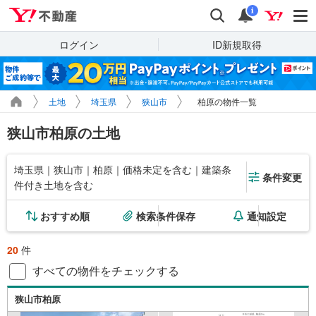
Yahoo!不動産
検索
通知
i
ログイン
ID新規取得
土地
埼玉県
狭山市
柏原の物件一覧
狭山市柏原の土地
埼玉県｜狭山市｜柏原｜価格未定を含む｜建築条
条件変更
件付き土地を含む
おすすめ順
検索条件保存
通知設定
20
件
すべての物件をチェックする
狭山市柏原