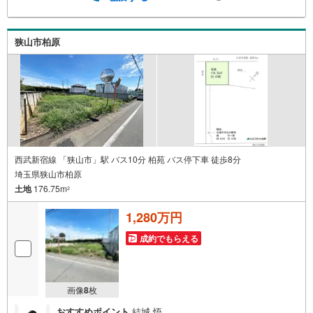
無休（年末年始除く）で営業しております営業時間 9:30
～19:00 この時間はお電話でのお問合わせがスムーズです
5.お子様連れでおこしくださいキッズスペース、授乳室、
狭山市柏原
オムツ替えベッド、アンパンマンジュースをご用意してお
ります。ご見学ご希望の方は、右上の“室内・現地を見学す
る（無料）をボタンからご予約ください。
西武新宿線 「狭山市」駅 バス10分 柏苑 バス停下車 徒歩8分
埼玉県狭山市柏原
土地
176.75m
2
1,280万円
成約でもらえる
画像
8
枚
おすすめポイント
結城 悟