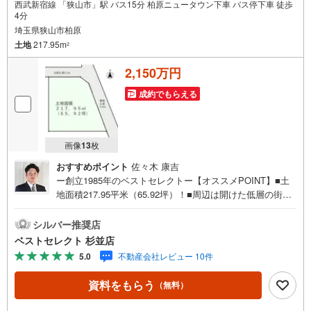
西武新宿線 「狭山市」駅 バス15分 柏原ニュータウン下車 バス停下車 徒歩
4分
埼玉県狭山市柏原
土地
217.95m
2
2,150万円
成約でもらえる
画像
13
枚
おすすめポイント
佐々木 康吉
ー創立1985年のベストセレクトー【オススメPOINT】■土
地面積217.95平米（65.92坪）！■周辺は開けた低層の街並
み、落ち着いた住環境■のびのびスローライフを叶える、閑
静な住宅地■たっぷりの陽光と開放感に包まれる広々敷地■
シルバー推奨店
「いってらっしゃい」と「おかえりなさい」が聞こえてく
ベストセレクト 杉並店
るマイホームで気持ちの良い毎日をスタート！■建築条件無
5.0
不動産会社レビュー 10件
しのため家族のライフスタイルに合わせたこだわりの邸宅
を建てませんか■その他、建築プラン等お気軽にお問い合わ
資料をもらう
（無料）
せくださいーベストセレクトは創立1985年の売買専門の不
動産会社ですー東京・埼玉にて累計販売棟数:40,055棟の実