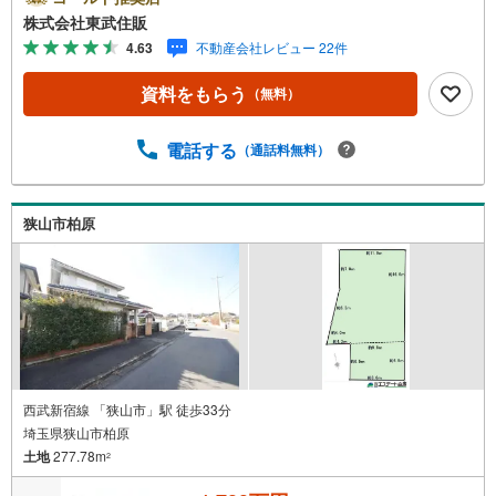
お電話でのお問い合わせがスムーズです。住み替えをご希
株式会社東武住販
望の方は自社買取保証付売却プランがございます。お気軽
4.63
不動産会社レビュー 22件
にお問い合わせください。●建築条件無し●日当たり良好●
閑静な住宅地●34条11号◇当社の強みは（1）リフォーム
資料をもらう
（無料）
（当社でも再販事業を行っている為、お客様に最適なプラ
ンをご提供できます。）（2）注文住宅のご紹介（提携ハウ
スメーカー7社を保有しておりますので、ご予算・ご希望に
電話する
（通話料無料）
合ったプランをご紹介できます。）◇住まいに関する不動
産情報を豊富に取り揃えております。またリフォームの相
談も承ります。◇インターネット予約で当日現地見学が可
狭山市柏原
能です（1）［室内・現地を見学する］をクリック（2）本
日～4日以内をご希望の方は「ご要望・ご質問欄」に希望日
時をご記入ください！
西武新宿線 「狭山市」駅 徒歩33分
埼玉県狭山市柏原
土地
277.78m
2