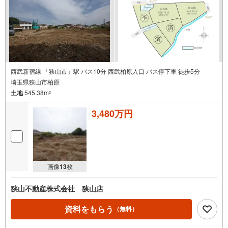
西武新宿線 「狭山市」駅 バス10分 西武柏原入口 バス停下車 徒歩5分
埼玉県狭山市柏原
土地
545.38m
2
3,480万円
画像
13
枚
狭山不動産株式会社 狭山店
資料をもらう
（無料）