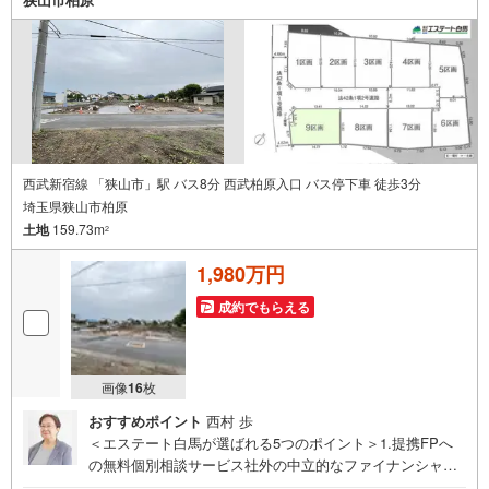
オムツ替えベッド、アンパンマンジュースをご用意してお
ります。ご見学ご希望の方は、右上の“室内・現地を見学す
る（無料）をボタンからご予約ください。
西武新宿線 「狭山市」駅 バス8分 西武柏原入口 バス停下車 徒歩3分
埼玉県狭山市柏原
土地
159.73m
2
1,980万円
成約でもらえる
画像
16
枚
おすすめポイント
西村 歩
＜エステート白馬が選ばれる5つのポイント＞1.提携FPへ
の無料個別相談サービス社外の中立的なファイナンシャル
プランナーと無料相談できます。ローン返済について保険