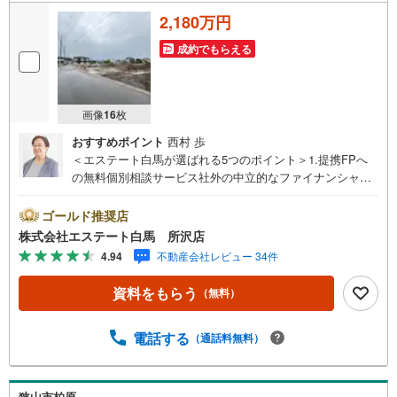
2,180万円
成約でもらえる
画像
16
枚
おすすめポイント
西村 歩
＜エステート白馬が選ばれる5つのポイント＞1.提携FPへ
の無料個別相談サービス社外の中立的なファイナンシャル
プランナーと無料相談できます。ローン返済について保険
や学費等も含めてシミュレーションをご提案できます2.物
ゴールド推奨店
件情報が豊富所沢市を中心にたくさんの情報をご用意して
株式会社エステート白馬 所沢店
おります。インターネット広告前の物件も多数取り揃えて
4.94
不動産会社レビュー 34件
おります。お客様のご希望エリアをお申し付けください。
3.自社グループでリフォーム、新築請負所沢店の3階はリフ
資料をもらう
（無料）
ォーム、注文建築部門の相談スペースです。一級建築士を
はじめとした専門スタッフがおりますのでご見学とあわせ
て、リフォームや注文建築についてご相談頂けます4.年中
電話する
（通話料無料）
無休（年末年始除く）で営業しております営業時間 9:30
～19:00 この時間はお電話でのお問合わせがスムーズです
5.お子様連れでおこしくださいキッズスペース、授乳室、
狭山市柏原