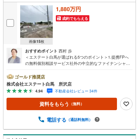
1,880万円
成約でもらえる
画像
15
枚
おすすめポイント
西村 歩
＜エステート白馬が選ばれる5つのポイント＞1.提携FPへ
の無料個別相談サービス社外の中立的なファイナンシャル
プランナーと無料相談できます。ローン返済について保険
や学費等も含めてシミュレーションをご提案できます2.物
ゴールド推奨店
件情報が豊富所沢市を中心にたくさんの情報をご用意して
株式会社エステート白馬 所沢店
おります。インターネット広告前の物件も多数取り揃えて
4.94
不動産会社レビュー 34件
おります。お客様のご希望エリアをお申し付けください。
3.自社グループでリフォーム、新築請負所沢店の3階はリフ
資料をもらう
（無料）
ォーム、注文建築部門の相談スペースです。一級建築士を
はじめとした専門スタッフがおりますのでご見学とあわせ
て、リフォームや注文建築についてご相談頂けます4.年中
電話する
（通話料無料）
無休（年末年始除く）で営業しております営業時間 9:30
～19:00 この時間はお電話でのお問合わせがスムーズです
5.お子様連れでおこしくださいキッズスペース、授乳室、