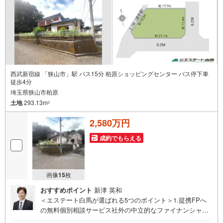
ります。ご見学ご希望の方は、右上の“室内・現地を見学す
る（無料）をボタンからご予約ください。
西武新宿線 「狭山市」駅 バス15分 柏原ショッピングセンター バス停下車
徒歩4分
埼玉県狭山市柏原
土地
293.13m
2
2,580万円
成約でもらえる
画像
15
枚
おすすめポイント
新津 英和
＜エステート白馬が選ばれる5つのポイント＞1.提携FPへ
の無料個別相談サービス社外の中立的なファイナンシャル
プランナーと無料相談できます。ローン返済について保険