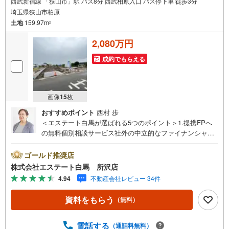
西武新宿線 「狭山市」駅 バス8分 西武柏原入口 バス停下車 徒歩3分
埼玉県狭山市柏原
土地
159.97m
2
2,080万円
成約でもらえる
画像
15
枚
おすすめポイント
西村 歩
＜エステート白馬が選ばれる5つのポイント＞1.提携FPへ
の無料個別相談サービス社外の中立的なファイナンシャル
プランナーと無料相談できます。ローン返済について保険
や学費等も含めてシミュレーションをご提案できます2.物
ゴールド推奨店
件情報が豊富所沢市を中心にたくさんの情報をご用意して
株式会社エステート白馬 所沢店
おります。インターネット広告前の物件も多数取り揃えて
4.94
不動産会社レビュー 34件
おります。お客様のご希望エリアをお申し付けください。
3.自社グループでリフォーム、新築請負所沢店の3階はリフ
資料をもらう
（無料）
ォーム、注文建築部門の相談スペースです。一級建築士を
はじめとした専門スタッフがおりますのでご見学とあわせ
て、リフォームや注文建築についてご相談頂けます4.年中
電話する
（通話料無料）