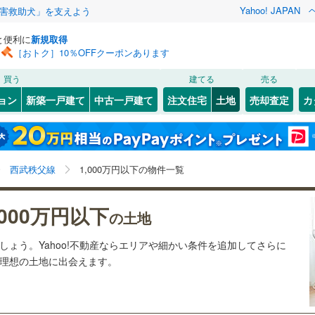
Yahoo! JAPAN
害救助犬」を支えよう
と便利に
新規取得
［おトク］10％OFFクーポンあります
検索条件を保存しました
買う
建てる
売る
41
)
川越線
(
19
)
建ち方、日当たり
ョン
新築一戸建て
中古一戸建て
注文住宅
土地
売却査定
カ
この検索条件の新着物件通知は、
マイページ
から設定できます。
ライン（宇都宮～逗子）
湘南新宿ライン（前橋～小田原）
以上
（
3
）
角地
（
0
）
北区
(
0
)
岩手
宮城
秋田
山形
(
42
)
芦ケ久保
)
(
1
)
(
1
)
(
0
)
(
0
)
(
0
)
3
）
整形地
（
4
）
)
中央区
(
0
)
)
京浜東北線
(
4
)
(
0
)
埼玉県、西武秩父線、1,000万円、建築条件付き土地を
神奈川
埼玉
千葉
茨城
西武秩父線
1,000万円以下の物件一覧
)
南区
(
0
)
含む
契約、入居関連など
線
(
0
)
上越新幹線
(
10
)
)
長野
富山
石川
福井
,000万円以下
線
(
0
)
北陸新幹線
(
10
)
（
2
）
第一種低層住居専用地域
（
1
）
の土地
閉じる
閉じる
お気に入りリストを見る
お気に入りリストを見る
閉じる
閉じる
5
)
熊谷市
(
17
)
岐阜
静岡
三重
ましょう。Yahoo!不動産ならエリアや細かい条件を追加してさらに
検索条件を保存する
ロ有楽町線
(
0
)
東京メトロ副都心線
(
0
)
の理想の土地に出会えます。
)
秩父市
(
2
)
マイページ
駅が始発駅
（
7
）
海まで2km以内
（
0
）
兵庫
京都
滋賀
奈良
46
)
埼玉新都市交通伊奈線
(
9
)
6
)
加須市
(
29
)
応
崎線
(
151
)
東武日光線
(
37
)