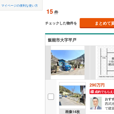
中国
鳥取
東松山市
マイページの便利な使い方
東武東上
オンライ
15
件
羽生市
(
2
四国
徳島
西武秩父
上尾市
(
5
まとめて
オンライ
チェックした物件を
西武山口
九州・沖縄
福岡
蕨市
(
0
)
飯能市大字平戸
朝霞市
(
0
新座市
(
4
0
0
0
0
0
0
該当物件
該当物件
該当物件
該当物件
該当物件
該当物件
件
件
件
件
件
件
北本市
(
2
三郷市
(
1
幸手市
(
5
290万円
吉川市
(
6
成約でもらえ
北足立郡
おす
西武
で建
入間郡越
画像
14
枚