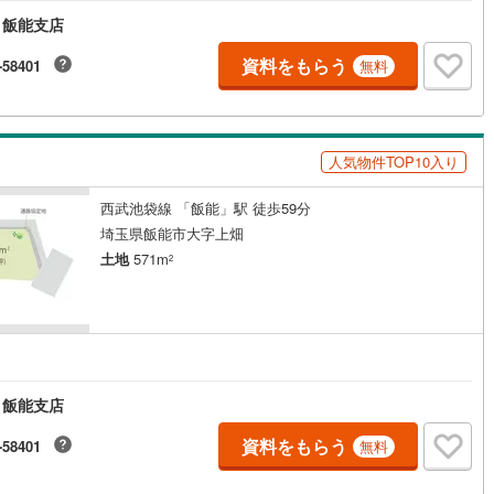
 飯能支店
資料をもらう
-58401
無料
人気物件TOP10入り
西武池袋線 「飯能」駅 徒歩59分
埼玉県飯能市大字上畑
土地
571m
2
 飯能支店
資料をもらう
-58401
無料