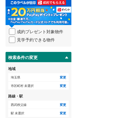
取
比企郡吉見町
(
6
)
る
・
秩父郡横瀬町
(
0
)
条
件
秩父郡小鹿野町
(
0
)
を
成約プレゼント対象物件
マ
児玉郡神川町
(
0
)
イ
見学予約できる物件
ペ
南埼玉郡宮代町
(
3
)
ー
ジ
に
検索条件の変更
保
存
地域
す
る
埼玉県
変更
市区町村 未選択
変更
路線・駅
西武秩父線
変更
駅 未選択
変更