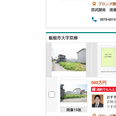
ブロンズ推
比企郡小
西武開発 清
比企郡鳩
0078-6014
秩父郡皆
秩父郡東
飯能市大字双柳
児玉郡上
北葛飾郡
500万円
成約でもらえ
おす
正味土
りま
画像
15
枚
ブロンズ推