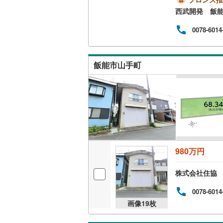
西武開発 飯
0078-6014
飯能市山手町
980万円
株式会社住協
0078-6014
画像
19
枚