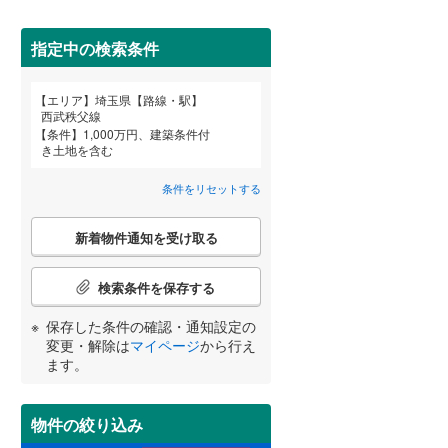
狭山市
(
7
)
西武池袋線
(
45
)
深谷市
(
2
)
指定中の検索条件
西武狭山線
(
2
)
越谷市
(
36
)
詳しく見る
エリア
埼玉県【路線・駅】
宮崎
鹿児島
沖縄
西武秩父線
入間市
(
14
)
条件
1,000万円、建築条件付
き土地を含む
和光市
(
0
)
条件をリセットする
久喜市
(
23
)
する
る
条件をリセットする
条件をリセットする
条件をリセットする
条件をリセットする
条件をリセットする
条件をリセットする
こ
富士見市
(
3
)
新着物件通知を受け取る
の
検
坂戸市
(
9
)
索
検索条件を保存する
条
日高市
(
8
)
件
保存した条件の確認・通知設定の
で
変更・解除は
マイページ
から行え
白岡市
(
9
)
通
ます。
知
入間郡毛呂山町
(
3
)
を
受
物件の絞り込み
比企郡嵐山町
(
7
)
け