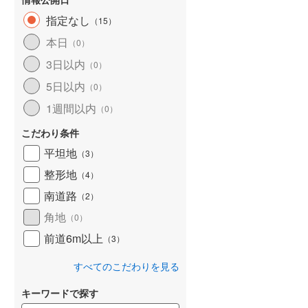
指定なし
（
15
）
本日
（
0
）
3日以内
（
0
）
5日以内
（
0
）
1週間以内
（
0
）
こだわり条件
平坦地
（
3
）
整形地
（
4
）
南道路
（
2
）
角地
（
0
）
前道6m以上
（
3
）
すべてのこだわりを見る
キーワードで探す