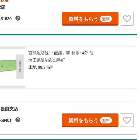
能店
資料をもらう
-51539
無料
西武池袋線 「飯能」駅 徒歩14分 他
埼玉県飯能市山手町
土地
68.34m
2
 飯能支店
資料をもらう
-58401
無料