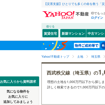
【災害支援】ひとりでも多くの命を救う「災
IDでもっ
ログイン
借りる
北海道
JR
北海道
東北本線
(
こだわり条件
配置、向き、
賃貸住宅
新築マンション
中古マンシ
湘南新宿
前道6m
さいたま市
西区
(
0
)
東北
青森
(
41
)
(
12
)
(
11
)
(
0
平坦地
（
見沼区
(
1
八高線
(
38
関東
東京
Yahoo!不動産トップ
土地
埼玉県
浦和区
(
0
販売、価格、
東北新幹
岩槻区
(
7
信越・北陸
新潟
1
秋田新幹
更地渡し
西武秩父線（埼玉県）の
埼玉県のそのほ
川越市
(
1
東海
愛知
お気に入りから資料請求
理想の土地を1,000万円以下から探し
地下鉄
立地
東京メト
かの地域
詳しく検索できるので1,000万円以下
行田市
(
3
気になる物件を
最寄りの
近畿
大阪
私鉄・その他
秩父鉄道
(
お気に入りに
飯能市
(
1
追加してみましょう
オンライン対
東武伊勢