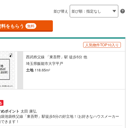
島根
岡山
広島
山口
(
47
)
春日部市
(
37
)
線
(
113
)
東武越生線
(
18
)
ン内見(相談)可
（
4
）
IT重説可
（
3
）
並び替え
0
)
鴻巣市
(
4
)
香川
愛媛
高知
線
(
15
)
西武新宿線
(
18
)
保存した条件を見る
)
草加市
(
3
)
資料をもらう
ン対応とは？
無料
線
(
1
)
埼玉高速鉄道
(
6
)
佐賀
長崎
熊本
大分
戸田市
(
0
)
人気物件TOP10入り
)
志木市
(
2
)
)
桶川市
(
3
)
西武秩父線 「東吾野」駅 徒歩5分 他
この条件で検索する
この条件で検索する
この条件で検索する
この条件で検索する
この条件で検索する
この条件で検索する
市区町村以下を選択
市区町村を選択す
駅を選択する
埼玉県飯能市大字平戸
)
八潮市
(
0
)
土地
118.65m
2
)
蓮田市
(
3
)
)
鶴ヶ島市
(
3
)
)
ふじみ野市
(
4
)
る
伊奈町
(
2
)
入間郡三芳町
(
1
)
すめポイント
太田 康弘
池袋池袋秩父線「東吾野」駅徒歩5分の好立地！/お好きなハウスメーカー
築できます！
生町
(
1
)
比企郡滑川町
(
6
)