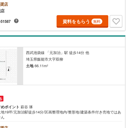
奨店
川町
(
6
)
比企郡川島町
(
3
)
瀬店
山町
(
1
)
比企郡ときがわ町
(
4
)
資料をもらう
-51587
無料
野町
(
1
)
秩父郡長瀞町
(
0
)
秩父村
(
0
)
児玉郡美里町
(
1
)
里町
(
0
)
大里郡寄居町
(
7
)
西武池袋線 「元加治」駅 徒歩14分 他
杉戸町
(
8
)
北葛飾郡松伏町
(
8
)
埼玉県飯能市大字双柳
土地
66.11m
2
る
すめポイント
萩谷 琢
地19坪/元加治駅徒歩14分/区画整理地内/整形地/建築条件付き売地ではあ
せん
奨店