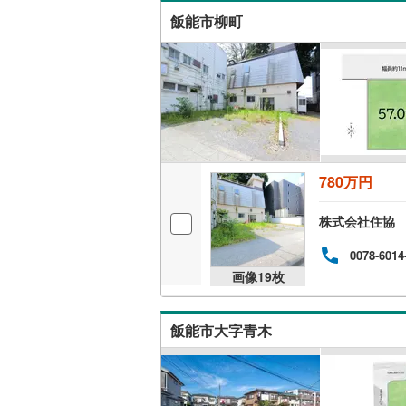
飯能市柳町
780万円
株式会社住協
0078-6014
画像
19
枚
飯能市大字青木