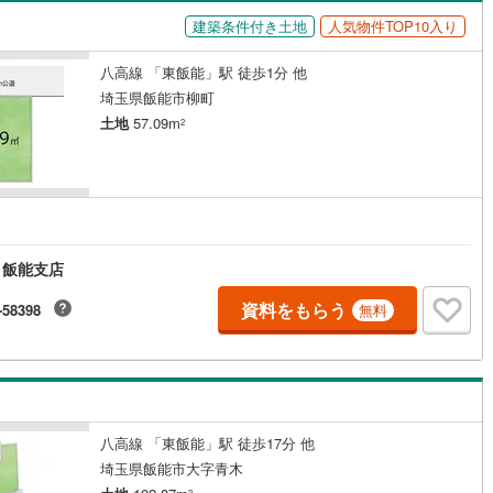
建築条件付き土地
人気物件TOP10入り
八高線 「東飯能」駅 徒歩1分 他
埼玉県飯能市柳町
土地
57.09m
2
 飯能支店
資料をもらう
-58398
無料
八高線 「東飯能」駅 徒歩17分 他
埼玉県飯能市大字青木
2