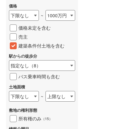
価格
下限なし
1000万円
~
価格未定を含む
売主
建築条件付土地を含む
駅からの徒歩分
指定なし
（
8
）
バス乗車時間も含む
土地面積
下限なし
上限なし
~
敷地の権利形態
所有権のみ
（
15
）
情報公開日