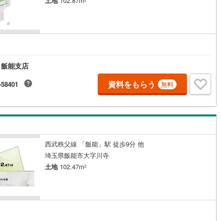
土地
102.87m
 飯能支店
資料をもらう
-58401
無料
西武秩父線 「飯能」駅 徒歩9分 他
埼玉県飯能市大字川寺
土地
102.47m
2