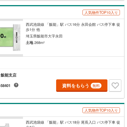
人気物件TOP10入り
西武池袋線 「飯能」駅 バス16分 永田会館 バス停下車 徒
歩1分 他
埼玉県飯能市大字永田
土地
268m
2
 飯能支店
資料をもらう
-58401
無料
人気物件TOP10入り
西武池袋線 「飯能」駅 バス18分 尾長入口 バス停下車 徒