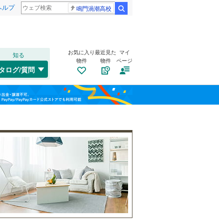
ヘルプ
鳴門渦潮高校
検索
お気に入り
最近見た
マイ
知る
物件
物件
ページ
高崎線
(
42
)
タログ/質問
武蔵野線
(
21
)
南道路
（
2
）
大宮区
(
0
)
福島
(
0
)
(
0
)
古家あり
（
4
）
桜区
(
0
)
埼京線
(
0
)
栃木
群馬
山梨
緑区
(
1
)
山形新幹線
(
0
)
川口市
(
4
)
所沢市
(
7
)
小学校まで1km以内
（
6
）
和歌山
つくばエクスプレス
(
1
)
本庄市
(
2
)
東武野田線
(
35
)