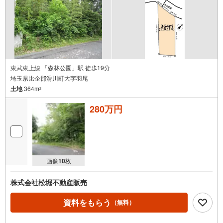
東武東上線 「森林公園」駅 徒歩19分
埼玉県比企郡滑川町大字羽尾
土地
364m
2
280万円
画像
10
枚
株式会社松堀不動産販売
資料をもらう
（無料）