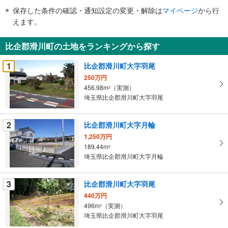
件
保存した条件の確認・通知設定の変更・解除は
マイページ
から行
で
えます。
通
知
比企郡滑川町の土地をランキングから探す
を
受
1
比企郡滑川町大字羽尾
け
250万円
取
456.98m
（実測）
2
る
埼玉県比企郡滑川町大字羽尾
・
条
2
比企郡滑川町大字月輪
件
1,250万円
を
189.44m
2
マ
埼玉県比企郡滑川町大字月輪
イ
ペ
3
比企郡滑川町大字羽尾
ー
ジ
440万円
496m
（実測）
に
2
埼玉県比企郡滑川町大字羽尾
保