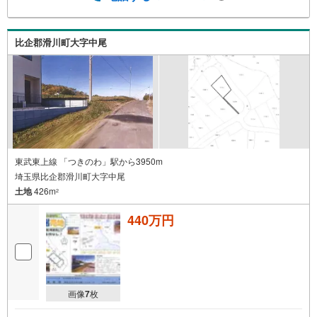
比企郡滑川町大字中尾
東武東上線 「つきのわ」駅から3950m
埼玉県比企郡滑川町大字中尾
土地
426m
2
440万円
画像
7
枚