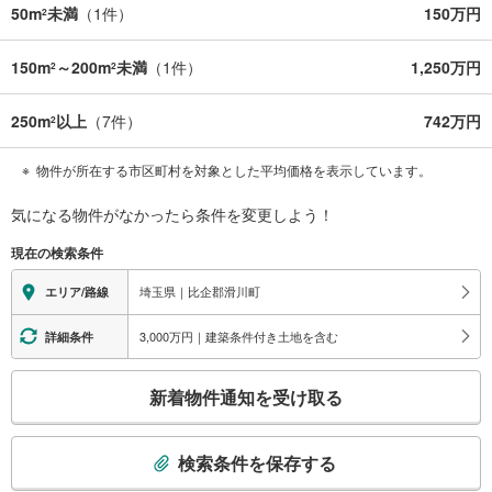
50m
未満
（
1
件）
150万円
2
150m
～200m
未満
（
1
件）
1,250万円
2
2
250m
以上
（
7
件）
742万円
2
物件が所在する市区町村を対象とした平均価格を表示しています。
気になる物件がなかったら
条件を変更しよう！
現在の検索条件
埼玉県｜比企郡滑川町
エリア/路線
3,000万円｜建築条件付き土地を含む
詳細条件
こ
新着物件通知を受け取る
の
検
索
検索条件を保存する
条