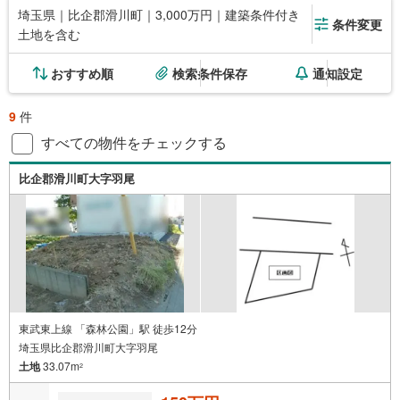
埼玉県｜比企郡滑川町｜3,000万円｜建築条件付き
条件変更
土地を含む
おすすめ順
検索条件保存
通知設定
9
件
すべての物件をチェックする
比企郡滑川町大字羽尾
東武東上線 「森林公園」駅 徒歩12分
埼玉県比企郡滑川町大字羽尾
土地
33.07m
2