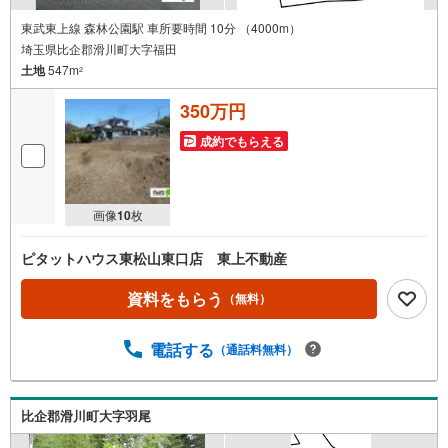
東武東上線 森林公園駅 車所要時間 10分 （4000m）
埼玉県比企郡滑川町大字福田
土地
547m
2
350万円
成約でもらえる
画像
10
枚
ピタットハウス東松山東口店 東上不動産
資料をもらう
（無料）
電話する
（通話料無料）
比企郡滑川町大字羽尾