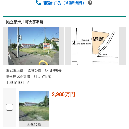
電話する
（通話料無料）
比企郡滑川町大字羽尾
東武東上線 「森林公園」駅 徒歩6分
埼玉県比企郡滑川町大字羽尾
土地
519.85m
2
2,980万円
画像
13
枚