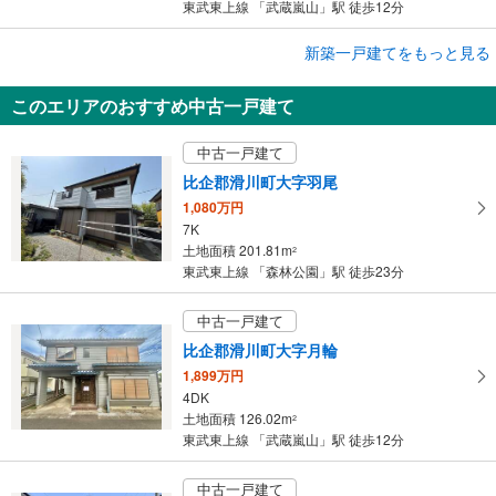
東武東上線 「武蔵嵐山」駅 徒歩12分
成約でもらえる
新築一戸建てをもっと見る
新築一戸建て
このエリアのおすすめ中古一戸建て
比企郡滑川町大字月輪
2,740万円
中古一戸建て
4LDK
土地面積 166m
2
比企郡滑川町大字羽尾
東武東上線 「武蔵嵐山」駅 徒歩12分
1,080万円
7K
土地面積 201.81m
2
東武東上線 「森林公園」駅 徒歩23分
中古一戸建て
比企郡滑川町大字月輪
1,899万円
4DK
土地面積 126.02m
2
東武東上線 「武蔵嵐山」駅 徒歩12分
中古一戸建て