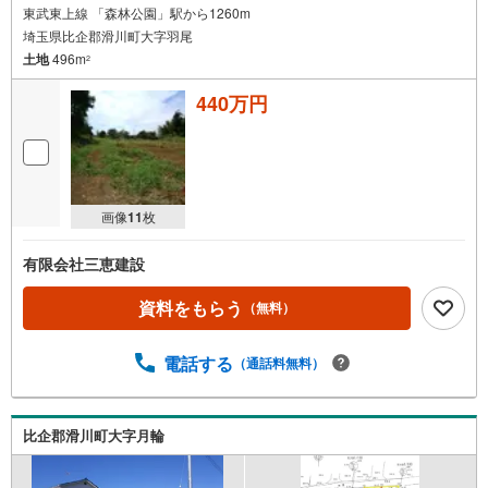
東武東上線 「森林公園」駅から1260m
埼玉県比企郡滑川町大字羽尾
土地
496m
2
440万円
画像
11
枚
有限会社三恵建設
資料をもらう
（無料）
電話する
（通話料無料）
比企郡滑川町大字月輪