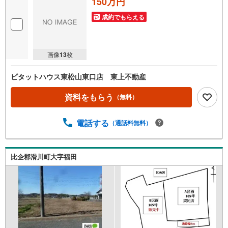
150万円
成約でもらえる
画像
13
枚
ピタットハウス東松山東口店 東上不動産
資料をもらう
（無料）
電話する
（通話料無料）
比企郡滑川町大字福田