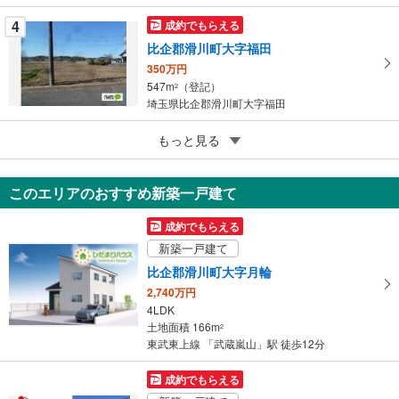
存
す
4
成約でもらえる
る
比企郡滑川町大字福田
350万円
547m
（登記）
2
埼玉県比企郡滑川町大字福田
5
比企郡滑川町大字中尾
もっと見る
440万円
426m
2
このエリアのおすすめ新築一戸建て
埼玉県比企郡滑川町大字中尾
成約でもらえる
新築一戸建て
比企郡滑川町大字月輪
2,740万円
4LDK
土地面積 166m
2
東武東上線 「武蔵嵐山」駅 徒歩12分
成約でもらえる