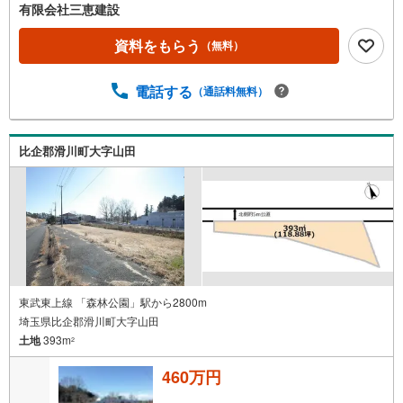
有限会社三恵建設
資料をもらう
（無料）
電話する
（通話料無料）
比企郡滑川町大字山田
東武東上線 「森林公園」駅から2800m
埼玉県比企郡滑川町大字山田
土地
393m
2
460万円