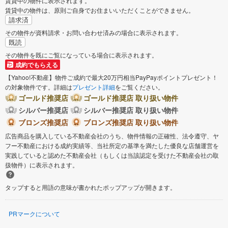
賃貸中の物件に表示されます。
賃貸中の物件は、原則ご自身でお住まいいただくことができません。
請求済
その物件が資料請求・お問い合わせ済みの場合に表示されます。
既読
その物件を既にご覧になっている場合に表示されます。
成約でもらえる
【Yahoo!不動産】物件ご成約で最大20万円相当PayPayポイントプレゼント！
の対象物件です。詳細は
プレゼント詳細
をご覧ください。
ゴールド推奨店
ゴールド推奨店 取り扱い物件
シルバー推奨店
シルバー推奨店 取り扱い物件
ブロンズ推奨店
ブロンズ推奨店 取り扱い物件
広告商品を購入している不動産会社のうち、物件情報の正確性、法令遵守、ヤ
フー不動産における成約実績等、当社所定の基準を満たした優良な店舗運営を
実践していると認めた不動産会社（もしくは当該認定を受けた不動産会社の取
扱物件）に表示されます。
タップすると用語の意味が書かれたポップアップが開きます。
PRマークについて