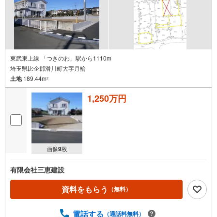
東武東上線 「つきのわ」駅から1110m
埼玉県比企郡滑川町大字月輪
土地
189.44m
2
1,250万円
画像
9
枚
有限会社三恵建設
資料をもらう
（無料）
電話する
（通話料無料）