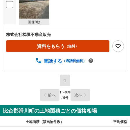
画像
9
枚
株式会社松堀不動産販売
資料をもらう
（無料）
電話する
（通話料無料）
1
1
〜
9
件
前へ
次へ
/
9
件
比企郡滑川町の土地面積ごとの価格相場
土地面積（該当物件数）
平均価格