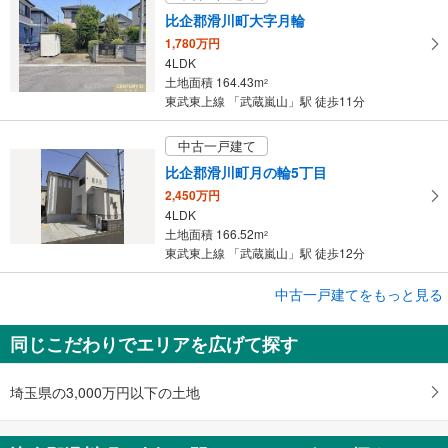
比企郡滑川町大字月輪
1,780万円
4LDK
土地面積 164.43m
2
東武東上線 「武蔵嵐山」駅 徒歩11分
中古一戸建て
比企郡滑川町月の輪5丁目
2,450万円
4LDK
土地面積 166.52m
2
東武東上線 「武蔵嵐山」駅 徒歩12分
中古一戸建てをもっと見る
中古一戸建て
比企郡滑川町大字山田
同じこだわりでエリアを広げて探す
950万円
4LDK
土地面積 356m
2
埼玉県の3,000万円以下の土地
東武東上線 「森林公園」駅から4000m