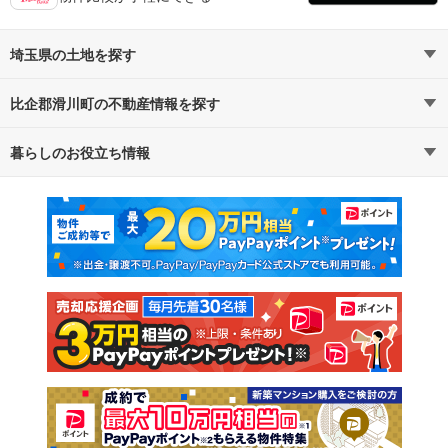
埼玉県の土地を探す
比企郡滑川町の不動産情報を探す
路線・駅から探す
地域から探す
暮らしのお役立ち情報
不動産・住宅
賃貸住宅
通勤・通学時間から探す
地図から探す
マンションカタログ
教えて！住まいの先生
新築マンション
中古マンション
新築一戸建て
中古一戸建て
注文住宅
土地
売却査定