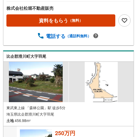
株式会社松堀不動産販売
資料をもらう
（無料）
電話する
（通話料無料）
比企郡滑川町大字羽尾
東武東上線 「森林公園」駅 徒歩5分
埼玉県比企郡滑川町大字羽尾
土地
456.98m
2
250万円