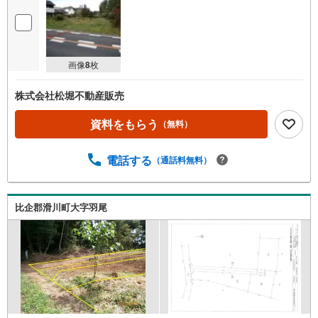
画像
8
枚
株式会社松堀不動産販売
資料をもらう
（無料）
電話する
（通話料無料）
比企郡滑川町大字羽尾