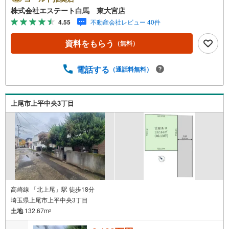
気のリモート見学・リモート相談サービス～・小さいお子
株式会社エステート白馬 東大宮店
様や家事で外出できない、天気が悪く外出したくない時・L
4.55
不動産会社レビュー 40件
INEやZOOMなど無料のアプリですぐにご利用いただけま
す・リモート見学はスタッフがご興味ある物件の現地から
資料をもらう
（無料）
映像をお届けします・写真では伝わりにくい「空気感」や
違うアングルからみたかったリビングの「見え方」なども
しっかり確認できます・リモート相談は第三者による住宅
電話する
（通話料無料）
ローンや家計相談を専門のファイナンシャルプランナーと1
対1で・バーチャル背景でプライバシーも安心・忙しいパー
トナーに変わって予め確認も・別々の場所から家族みんな
上尾市上平中央3丁目
で参加もできます・お気軽にご相談下さい～営業時間～9:3
0～18:30こちらのお時間でしたらお電話でのお問合せがス
ムーズですお気軽にお問合せください
高崎線 「北上尾」駅 徒歩18分
埼玉県上尾市上平中央3丁目
土地
132.67m
2