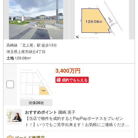
すお気軽にお問合せください
高崎線 「北上尾」駅 徒歩13分
埼玉県上尾市緑丘4丁目
土地
129.08m
2
3,400万円
成約でもらえる
画像
26
枚
おすすめポイント
國嶋 英子
【当店で物件を成約するとPayPayボーナスをプレゼン
ト！】いつでもご見学出来ます！お気軽にご連絡くださ
い。当店は東大宮駅東口から徒歩3分。電車でもお車でもご
来店しやすい店舗です。お気軽にお立ち寄り下さい。～人
ゴールド推奨店