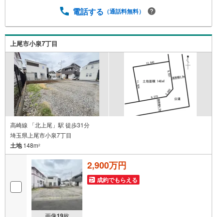
違うアングルからみたかったリビングの「見え方」なども
しっかり確認できます・リモート相談は第三者による住宅
電話する
（通話料無料）
ローンや家計相談を専門のファイナンシャルプランナーと1
対1で・バーチャル背景でプライバシーも安心・忙しいパー
トナーに変わって予め確認も・別々の場所から家族みんな
上尾市小泉7丁目
で参加もできます・お気軽にご相談下さい～営業時間～9:3
0～18:30こちらのお時間でしたらお電話でのお問合せがス
ムーズですお気軽にお問合せください
高崎線 「北上尾」駅 徒歩31分
埼玉県上尾市小泉7丁目
土地
148m
2
2,900万円
成約でもらえる
画像
19
枚