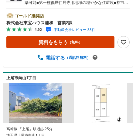
築可能■第一種低層住居専用地域の穏やかな住環境■都市ガ
ス・本下水■上尾駅徒歩25分営業時間:7:00～22:00（年中無
休）こちらの時間帯はお電話でのお問い合わせがスムーズ
ゴールド推奨店
にご案内できますぜひお気軽にご連絡下さい！東宝ハウス
株式会社東宝ハウス浦和 営業2課
ライフソリューションズグループ 東宝ハウス浦和 特別
4.92
不動産会社レビュー 38件
提携金利〔一例〕東宝ハウス浦和の住宅ローン■変動金利全
期間引下げプラン⇒住宅ローン金利優遇割の最大適用《0.8
資料をもらう
（無料）
9％》と某信用金庫金利1.275％の比較借入金4000万円返済
期間35年の総返済額の差額:303万円※2026年7月末実行分ま
で（審査・要件があります）◇TOHO HOUSE CLUBで生涯
電話する
（通話料無料）
の安心をお届け◇東宝ハウスのライフパートナーが直接ご
対応ライフプランニング、かけつけサポート、Club Offプレ
ミアムなど多彩なサービスがございます
上尾市向山1丁目
高崎線 「上尾」駅 徒歩25分
埼玉県上尾市向山1丁目