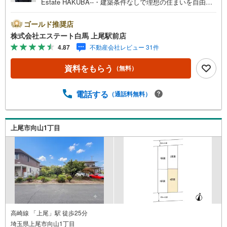
Estate HAKUBA--・建築条件なしで理想の住まいを自由に
描ける贅沢。・東側10M公道に接道。開放感があり車庫入
れも楽。・130平米超の整形地。広い庭や2台駐車も検討
ゴールド推奨店
可。・地蔵公園まで約190m。お子様の遊び場に最適。・上
株式会社エステート白馬 上尾駅前店
尾井戸木郵便局まで約480m。用事もスムーズ。・第一種低
4.87
不動産会社レビュー 31件
層住居専用地域。穏やかな空気が流れる街。Public Relatio
ns----◇白馬グループ施工［白馬の家］のご紹介・断熱等性
資料をもらう
（無料）
能等級5・省エネルギー性能等級6を標準採用。・全棟気密
測定、C値0.4前後の超高気密の住宅です。・営業を通さな
い、設計士との直通スタイル。・ぜひご相談ください。◎
電話する
（通話料無料）
周辺に公園や買い物施設が整う住環境が魅力の土地。建築
条件がなく理想を形にしたい方におすすめです。
上尾市向山1丁目
高崎線 「上尾」駅 徒歩25分
埼玉県上尾市向山1丁目