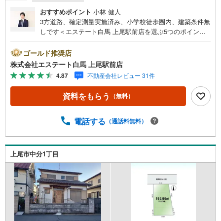
おすすめポイント
小林 健人
3方道路、確定測量実施済み、小学校徒歩圏内、建築条件無
しです＜エステート白馬 上尾駅前店を選ぶ5つのポイント
＞1.JR高崎線「上尾駅」から徒歩1分駅前の「イトーヨーカ
ドー上尾駅前店」内に立地。2.無料駐車場完備のお店立体
ゴールド推奨店
駐車場は全480台収容可。駐車場完備してます。3.大型キッ
株式会社エステート白馬 上尾駅前店
ズスペース当店自慢のキッズスペースをぜひご覧くださ
4.87
不動産会社レビュー 31件
い。店内におむつ替えコーナーもご用意してます。4.年中
無休・365日営業でお手伝い営業時間:10時～20時まで。ス
資料をもらう
（無料）
ピードある対応が自慢のお店です。5.提携FPへの無料個別
相談サービス社外の中立的なファイナンシャルプランナー
と無料相談。ローン返済について、老後や学費等も含めた
電話する
（通話料無料）
シミュレーションをご提案できます。当店では物件情報の
ほか、水害その他のハザード情報を提供しております。お
問い合わせ物件以外の提供も可能です。営業担当までお気
上尾市中分1丁目
軽にご連絡ください。お問い合わせをお待ちしておりま
す。