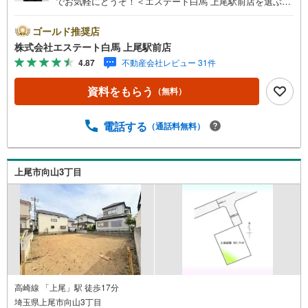
でお気軽にどうぞ！＜エステート白馬 上尾駅前店を選ぶ5
つのポイント＞1.JR高崎線「上尾駅」から徒歩1分駅前の
「イトーヨーカドー上尾駅前店」内に立地。2.無料駐車場
ゴールド推奨店
完備のお店立体駐車場は全480台収容可。駐車場完備してま
株式会社エステート白馬 上尾駅前店
す。3.大型キッズスペース当店自慢のキッズスペースをぜ
4.87
不動産会社レビュー 31件
ひご覧ください。店内におむつ替えコーナーもご用意して
ます。4.年中無休・365日営業でお手伝い営業時間:10時～2
資料をもらう
（無料）
0時まで。スピードある対応が自慢のお店です。5.提携FP
への無料個別相談サービス社外の中立的なファイナンシャ
ルプランナーと無料相談。ローン返済について、老後や学
電話する
（通話料無料）
費等も含めたシミュレーションをご提案できます。当店に
は宅地建物取引士やファイナンシャルプランナー、住宅ロ
ーンアドバイザーなど、専門資格を持つスタッフが多数在
上尾市向山3丁目
籍しております。お客様からの資料請求、お問い合わせを
お待ちしております。
高崎線 「上尾」駅 徒歩17分
埼玉県上尾市向山3丁目