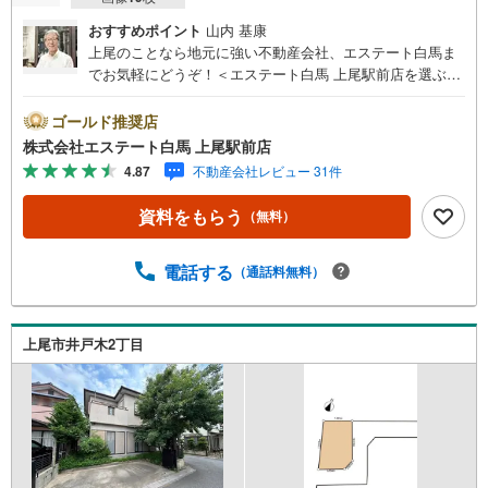
おすすめポイント
山内 基康
上尾のことなら地元に強い不動産会社、エステート白馬ま
でお気軽にどうぞ！＜エステート白馬 上尾駅前店を選ぶ5
つのポイント＞1.JR高崎線「上尾駅」から徒歩1分駅前の
「イトーヨーカドー上尾駅前店」内に立地。2.無料駐車場
ゴールド推奨店
完備のお店立体駐車場は全480台収容可。駐車場完備してま
株式会社エステート白馬 上尾駅前店
す。3.大型キッズスペース当店自慢のキッズスペースをぜ
4.87
不動産会社レビュー 31件
ひご覧ください。店内におむつ替えコーナーもご用意して
ます。4.年中無休・365日営業でお手伝い営業時間:10時～2
資料をもらう
（無料）
0時まで。スピードある対応が自慢のお店です。5.提携FP
への無料個別相談サービス社外の中立的なファイナンシャ
ルプランナーと無料相談。ローン返済について、老後や学
電話する
（通話料無料）
費等も含めたシミュレーションをご提案できます。当店に
は宅地建物取引士やファイナンシャルプランナー、住宅ロ
ーンアドバイザーなど、専門資格を持つスタッフが多数在
上尾市井戸木2丁目
籍しております。お客様からの資料請求、お問い合わせを
お待ちしております。