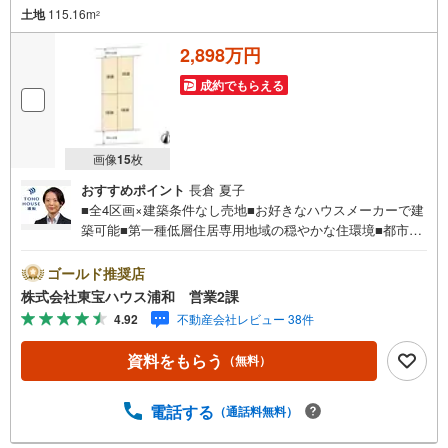
土地
115.16m
2
2,898万円
成約でもらえる
画像
15
枚
おすすめポイント
長倉 夏子
■全4区画×建築条件なし売地■お好きなハウスメーカーで建
築可能■第一種低層住居専用地域の穏やかな住環境■都市ガ
ス・本下水■上尾駅徒歩25分営業時間:7:00～22:00（年中無
休）こちらの時間帯はお電話でのお問い合わせがスムーズ
ゴールド推奨店
にご案内できますぜひお気軽にご連絡下さい！東宝ハウス
株式会社東宝ハウス浦和 営業2課
ライフソリューションズグループ 東宝ハウス浦和 特別
4.92
不動産会社レビュー 38件
提携金利〔一例〕東宝ハウス浦和の住宅ローン■変動金利全
期間引下げプラン⇒住宅ローン金利優遇割の最大適用《0.8
資料をもらう
（無料）
9％》と某信用金庫金利1.275％の比較借入金4000万円返済
期間35年の総返済額の差額:303万円※2026年7月末実行分ま
で（審査・要件があります）◇TOHO HOUSE CLUBで生涯
電話する
（通話料無料）
の安心をお届け◇東宝ハウスのライフパートナーが直接ご