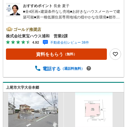
おすすめポイント
長倉 夏子
■全4区画×建築条件なし売地■お好きなハウスメーカーで建
築可能■第一種低層住居専用地域の穏やかな住環境■都市ガ
ス・本下水■上尾駅徒歩25分営業時間:7:00～22:00（年中無
休）こちらの時間帯はお電話でのお問い合わせがスムーズ
ゴールド推奨店
にご案内できますぜひお気軽にご連絡下さい！東宝ハウス
株式会社東宝ハウス浦和 営業2課
ライフソリューションズグループ 東宝ハウス浦和 特別
4.92
不動産会社レビュー 38件
提携金利〔一例〕東宝ハウス浦和の住宅ローン■変動金利全
期間引下げプラン⇒住宅ローン金利優遇割の最大適用《0.8
資料をもらう
（無料）
9％》と某信用金庫金利1.275％の比較借入金4000万円返済
期間35年の総返済額の差額:303万円※2026年7月末実行分ま
で（審査・要件があります）◇TOHO HOUSE CLUBで生涯
電話する
（通話料無料）
の安心をお届け◇東宝ハウスのライフパートナーが直接ご
対応ライフプランニング、かけつけサポート、Club Offプレ
ミアムなど多彩なサービスがございます
上尾市大字大谷本郷