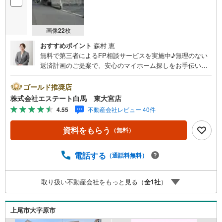
を
マ
イ
画像
22
枚
ペ
おすすめポイント
森村 恵
ー
無料で第三者によるFP相談サービスを実施中♪無理のない
ジ
返済計画のご提案で、安心のマイホーム探しをお手伝いさ
に
せて頂きます。当日のご見学もご対応致します。当店は東
保
大宮駅東口から徒歩3分。電車でもお車でもご来店しやすい
ゴールド推奨店
存
店舗です。お気軽にお立ち寄り下さい。～人気のリモート
株式会社エステート白馬 東大宮店
す
見学・リモート相談サービス～・小さいお子様や家事で外
4.55
不動産会社レビュー 40件
る
出できない、天気が悪く外出したくない時・LINEやZOOM
など無料のアプリですぐにご利用いただけます・リモート
資料をもらう
（無料）
見学はスタッフがご興味ある物件の現地から映像をお届け
します・写真では伝わりにくい「空気感」や違うアングル
からみたかったリビングの「見え方」などもしっかり確認
電話する
（通話料無料）
できます・リモート相談は第三者による住宅ローンや家計
相談を専門のファイナンシャルプランナーと1対1で・バー
取り扱い不動産会社をもっと見る（
全
1
社
）
チャル背景でプライバシーも安心・忙しいパートナーに変
わって予め確認も・別々の場所から家族みんなで参加もで
きます・お気軽にご相談下さい～営業時間～9:30～18:30こ
上尾市大字原市
ちらのお時間でしたらお電話でのお問合せがスムーズです