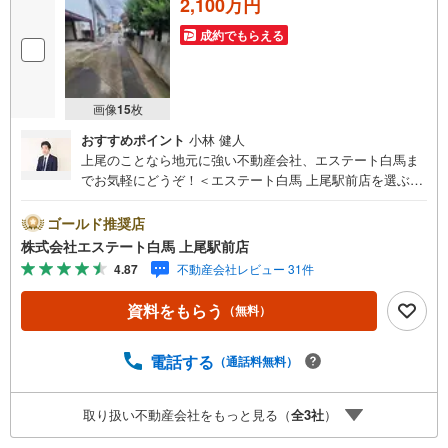
2,100万円
成約でもらえる
画像
15
枚
おすすめポイント
小林 健人
上尾のことなら地元に強い不動産会社、エステート白馬ま
でお気軽にどうぞ！＜エステート白馬 上尾駅前店を選ぶ5
つのポイント＞1.JR高崎線「上尾駅」から徒歩1分駅前の
「イトーヨーカドー上尾駅前店」内に立地。2.無料駐車場
ゴールド推奨店
完備のお店立体駐車場は全480台収容可。駐車場完備してま
株式会社エステート白馬 上尾駅前店
す。3.大型キッズスペース当店自慢のキッズスペースをぜ
4.87
不動産会社レビュー 31件
ひご覧ください。店内におむつ替えコーナーもご用意して
ます。4.年中無休・365日営業でお手伝い営業時間:10時～2
資料をもらう
（無料）
0時まで。スピードある対応が自慢のお店です。5.提携FP
への無料個別相談サービス社外の中立的なファイナンシャ
ルプランナーと無料相談。ローン返済について、老後や学
電話する
（通話料無料）
費等も含めたシミュレーションをご提案できます。当店で
は物件情報のほか、水害その他のハザード情報を提供して
取り扱い不動産会社をもっと見る（
全
3
社
）
おります。お問い合わせ物件以外の提供も可能です。営業
担当までお気軽にご連絡ください。お問い合わせをお待ち