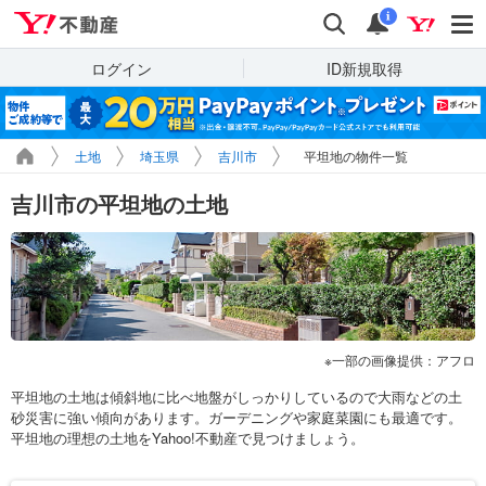
Yahoo!不動産
検索
通知
i
ログイン
ID新規取得
土地
埼玉県
吉川市
平坦地の物件一覧
吉川市の平坦地の土地
一部の画像提供：アフロ
平坦地の土地は傾斜地に比べ地盤がしっかりしているので大雨などの土
砂災害に強い傾向があります。ガーデニングや家庭菜園にも最適です。
平坦地の理想の土地をYahoo!不動産で見つけましょう。