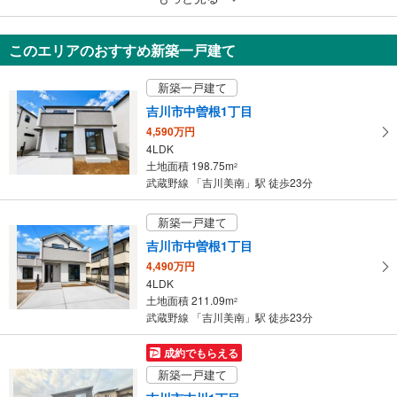
吉川市大字南広島
1億7,800万円
このエリアのおすすめ新築一戸建て
2880.71m
（登記）
2
埼玉県吉川市大字南広島
新築一戸建て
吉川市中曽根1丁目
4,590万円
4LDK
土地面積 198.75m
2
武蔵野線 「吉川美南」駅 徒歩23分
新築一戸建て
吉川市中曽根1丁目
4,490万円
4LDK
土地面積 211.09m
2
武蔵野線 「吉川美南」駅 徒歩23分
成約でもらえる
新築一戸建て