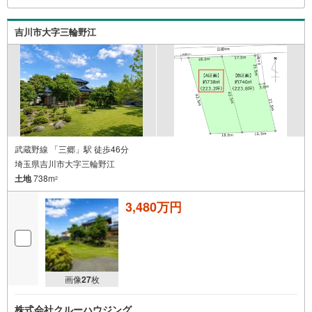
吉川市大字三輪野江
武蔵野線 「三郷」駅 徒歩46分
埼玉県吉川市大字三輪野江
土地
738m
2
3,480万円
画像
27
枚
株式会社クルーハウジング