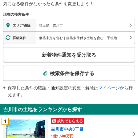
気になる物件がなかったら
条件を変更しよう！
現在の検索条件
埼玉県｜吉川市
エリア/路線
価格未定を含む｜建築条件付き土地を含む｜平坦地
詳細条件
こ
新着物件通知を受け取る
の
検
索
検索条件を保存する
条
件
保存した条件の確認・通知設定の変更・解除は
マイページ
から行
で
えます。
通
知
吉川市の土地をランキングから探す
を
受
1
成約でもらえる
け
吉川市中央3丁目
取
1億1,500万円