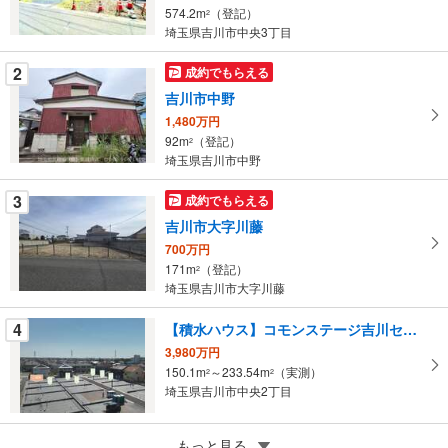
る
574.2m
（登記）
2
・
埼玉県吉川市中央3丁目
条
件
2
成約でもらえる
を
吉川市中野
マ
1,480万円
イ
92m
（登記）
2
ペ
埼玉県吉川市中野
ー
ジ
3
成約でもらえる
に
吉川市大字川藤
保
700万円
存
171m
（登記）
2
す
埼玉県吉川市大字川藤
る
4
【積水ハウス】コモンステージ吉川センティアス
3,980万円
150.1m
～233.54m
（実測）
2
2
埼玉県吉川市中央2丁目
5
もっと見る
成約でもらえる