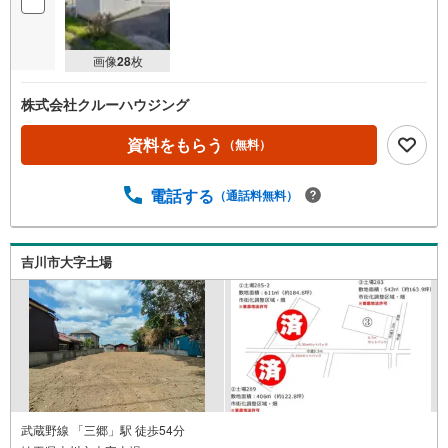
画像
28
枚
株式会社クルーハウジング
資料をもらう
（無料）
電話する
（通話料無料）
吉川市大字土場
武蔵野線 「三郷」駅 徒歩54分