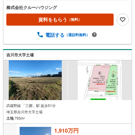
株式会社クルーハウジング
資料をもらう
（無料）
電話する
（通話料無料）
吉川市大字土場
武蔵野線 「三郷」駅 徒歩51分
埼玉県吉川市大字土場
土地
793m
2
1,910万円