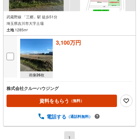
武蔵野線 「三郷」駅 徒歩51分
埼玉県吉川市大字土場
土地
1285m
2
3,100万円
画像
26
枚
株式会社クルーハウジング
資料をもらう
（無料）
電話する
（通話料無料）
1