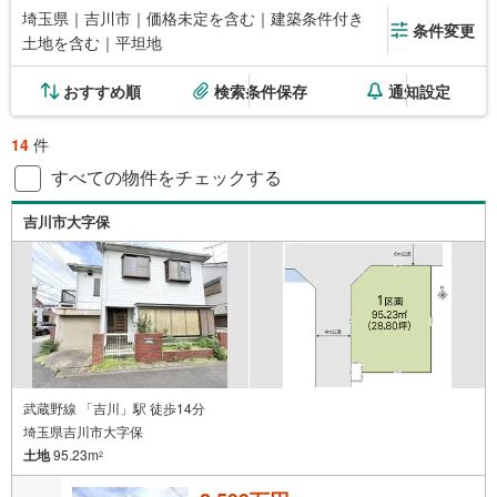
埼玉県｜吉川市｜価格未定を含む｜建築条件付き
条件変更
土地を含む｜平坦地
おすすめ順
検索条件保存
通知設定
14
件
すべての物件をチェックする
吉川市大字保
武蔵野線 「吉川」駅 徒歩14分
埼玉県吉川市大字保
土地
95.23m
2