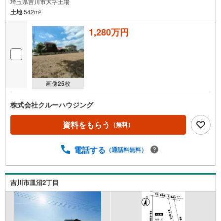
埼玉県吉川市大字土場
土地
542m
2
1,280万円
画像
25
枚
株式会社クルーハウジング
資料をもらう
（無料）
電話する
（通話料無料）
吉川市皿沼2丁目