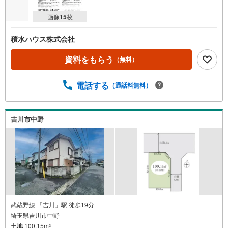
画像
15
枚
積水ハウス株式会社
資料をもらう
（無料）
電話する
（通話料無料）
吉川市中野
武蔵野線 「吉川」駅 徒歩19分
埼玉県吉川市中野
土地
100.15m
2