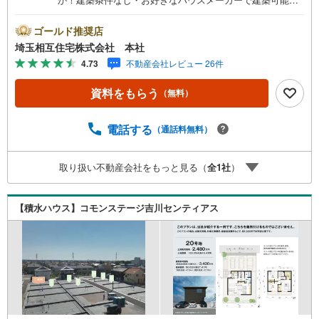
す！市街化調整区域ですが、どなたでも建築可能です！お
気軽にお問い合わせください！【お子様がいるお客様でも
ゴールド推奨店
安心】本社来店専用のキッズスペースを完備、お子様連れ
埼玉相互住宅株式会社 本社
でも落ち着いてご相談いただけます。チャイルドシートも
4.73
不動産会社レビュー 26件
ご用意しております。【住宅ローンに強い！住宅ローン・
契約サポート】本社在籍の専門スタッフが、金融機関との
資料をもらう
（無料）
調整から 審査のポイントまで一貫してサポート。現在お借
入れがある方、勤続年数が短い方、自己資金に不安がある
方も、まずはご相談ください。住宅ローンに詳しいスタッ
電話する
（通話料無料）
フが、状況に合わせて無理のない進め方をご案内します。
初めての方も安心してご相談いただけます。【本社ならで
取り扱い不動産会社をもっと見る（
全
1
社
）
はの総合サポート・検討段階から具体化までスムーズ】ま
だ迷っている段階でも問題ありません。物件のご紹介だけ
でなく、資金計画、間取りの考え方、建築の注意点、将来
【積水ハウス】コモンステージ吉川センティアス
的な売却や住み替えの可能性まで、一つひとつ整理しなが
らご案内します。