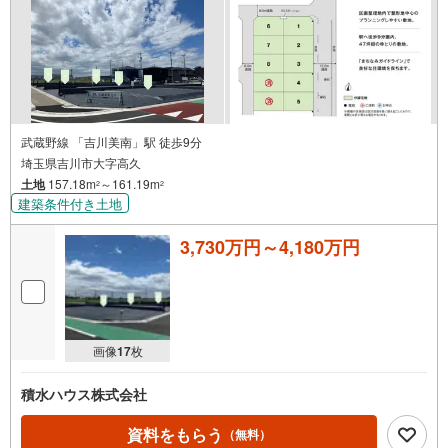
武蔵野線 「吉川美南」駅 徒歩9分
埼玉県吉川市大字高久
土地
157.18m
～161.19m
2
2
建築条件付き土地
3,730万円～4,180万円
画像
17
枚
積水ハウス株式会社
資料をもらう
（無料）