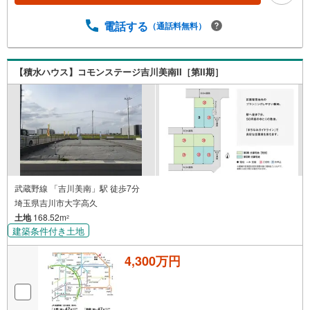
電話する
（通話料無料）
【積水ハウス】コモンステージ吉川美南II［第II期］
武蔵野線 「吉川美南」駅 徒歩7分
埼玉県吉川市大字高久
土地
168.52m
2
建築条件付き土地
4,300万円