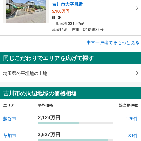
吉川市大字川野
5,100万円
6LDK
土地面積 331.92m
2
武蔵野線 「吉川」駅 徒歩33分
中古一戸建てをもっと見る
中古一戸建て
吉川市中央3丁目
同じこだわりでエリアを広げて探す
3,380万円
4LDK
土地面積 160.32m
2
埼玉県の平坦地の土地
武蔵野線 「吉川」駅 徒歩36分
吉川市の周辺地域の価格相場
エリア
平均価格
該当物件数
2,123万円
越谷市
125件
3,637万円
草加市
31件