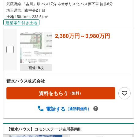
武蔵野線 「吉川」駅 バス17分 ネオポリス北 バス停下車 徒歩6分
埼玉県吉川市中央2丁目
土地
150.1m
～233.54m
2
2
建築条件付き土地
2,380万円～3,980万円
画像
19
枚
積水ハウス株式会社
資料をもらう
（無料）
電話する
（通話料無料）
【積水ハウス】コモンステージ吉川美南III