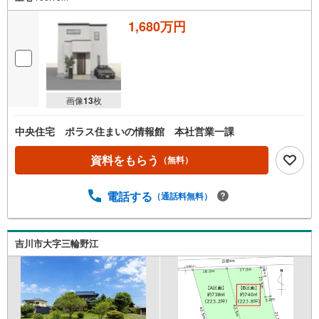
1,680万円
画像
13
枚
中央住宅 ポラス住まいの情報館 本社営業一課
資料をもらう
（無料）
電話する
（通話料無料）
吉川市大字三輪野江