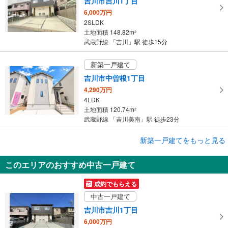
吉川市吉川1丁目
6,000万円
2SLDK
土地面積 148.82m
2
武蔵野線 「吉川」駅 徒歩15分
新築一戸建て
吉川市中曽根1丁目
4,290万円
4LDK
土地面積 120.74m
2
武蔵野線 「吉川美南」駅 徒歩23分
成約でもらえる
新築一戸建てをもっと見る
新築一戸建て
このエリアのおすすめ中古一戸建て
吉川市中曽根1丁目
4,490万円
成約でもらえる
4LDK
中古一戸建て
土地面積 126.61m
2
武蔵野線 「新三郷」駅 バス11分 中曽根南 バス停下車 徒歩2分
吉川市吉川1丁目
6,000万円