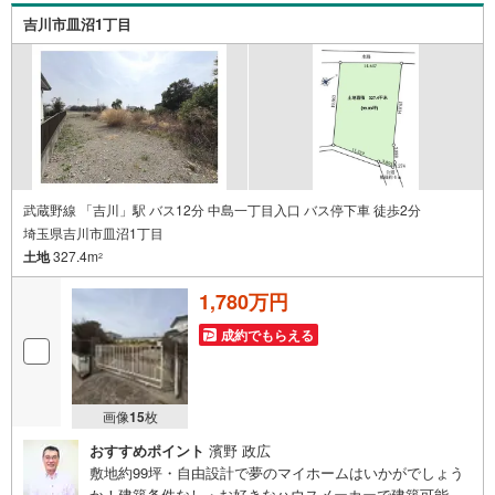
の考え方、建築の注意点、将来的な売却や住み替えの可能
吉川市皿沼1丁目
性まで、一つひとつ整理しながらご案内します。
武蔵野線 「吉川」駅 バス12分 中島一丁目入口 バス停下車 徒歩2分
埼玉県吉川市皿沼1丁目
土地
327.4m
2
1,780万円
成約でもらえる
画像
15
枚
おすすめポイント
濱野 政広
敷地約99坪・自由設計で夢のマイホームはいかがでしょう
か！建築条件なし・お好きなハウスメーカーで建築可能で