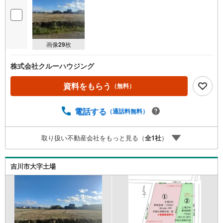
画像
29
枚
株式会社クルーハウジング
資料をもらう
（無料）
電話する
（通話料無料）
取り扱い不動産会社をもっと見る（
全
1
社
）
吉川市大字土場