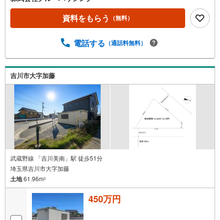
資料をもらう
（無料）
電話する
（通話料無料）
吉川市大字加藤
武蔵野線 「吉川美南」駅 徒歩51分
埼玉県吉川市大字加藤
土地
61.96m
2
450万円