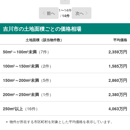
1
〜
14
件
前へ
次へ
/
14
件
吉川市の土地面積ごとの価格相場
土地面積（該当物件数）
平均価格
50m
～100m
未満
（
7
件）
2,359万円
2
2
100m
～150m
未満
（
2
件）
1,585万円
2
2
150m
～200m
未満
（
5
件）
2,860万円
2
2
200m
～250m
未満
（
1
件）
2,380万円
2
2
250m
以上
（
16
件）
4,063万円
2
物件が所在する市区町村を対象とした平均価格を表示しています。