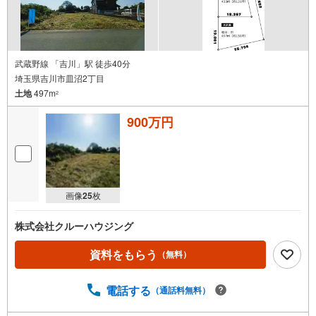
武蔵野線 「吉川」駅 徒歩40分
埼玉県吉川市皿沼2丁目
土地
497m
2
900万円
画像
25
枚
株式会社クルーハウジング
資料をもらう
（無料）
電話する
（通話料無料）