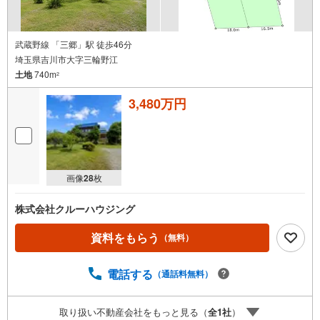
武蔵野線 「三郷」駅 徒歩46分
埼玉県吉川市大字三輪野江
土地
740m
2
3,480万円
画像
28
枚
株式会社クルーハウジング
資料をもらう
（無料）
電話する
（通話料無料）
取り扱い不動産会社をもっと見る（
全
1
社
）