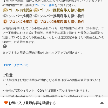
【Yahoo!不動産】物件ご成約で最大20万円相当PayPayポイントプレゼント！
の対象物件です。詳細は
プレゼント詳細
をご覧ください。
ゴールド推奨店
ゴールド推奨店 取り扱い物件
シルバー推奨店
シルバー推奨店 取り扱い物件
ブロンズ推奨店
ブロンズ推奨店 取り扱い物件
広告商品を購入している不動産会社のうち、物件情報の正確性、法令遵守、ヤ
フー不動産における成約実績等、当社所定の基準を満たした優良な店舗運営を
実践していると認めた不動産会社（もしくは当該認定を受けた不動産会社の取
扱物件）に表示されます。
タップすると用語の意味が書かれたポップアップが開きます。
PRマークについて
ご注意
消費税および地方消費税の対象となる場合は税込み価格が表示されていま
す。
物件の写真やイラスト、CGなどは実際と異なる場合があります。
市区町村の合併などにより、地図が表示されない場合があります。ご了承く
ださい。
お気に入り登録内容を確認する
「新築一戸建て」には、完成後1年を経過している未入居物件が掲載されてい