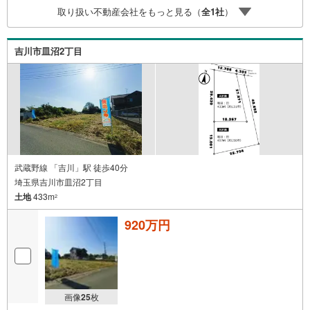
取り扱い不動産会社をもっと見る（
全
1
社
）
吉川市皿沼2丁目
武蔵野線 「吉川」駅 徒歩40分
埼玉県吉川市皿沼2丁目
土地
433m
2
920万円
画像
25
枚