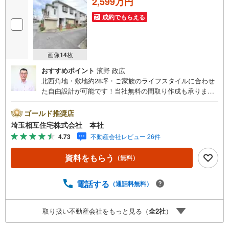
2,599万円
成約でもらえる
画像
14
枚
おすすめポイント
濱野 政広
北西角地・敷地約28坪・ご家族のライフスタイルに合わせ
た自由設計が可能です！当社無料の間取り作成も承りま
す！建物イメージや資金計画などお気軽にご相談くださ
い。【お子様がいるお客様でも安心】本社来店専用のキッ
ゴールド推奨店
ズスペースを完備、お子様連れでも落ち着いてご相談いた
埼玉相互住宅株式会社 本社
だけます。チャイルドシートもご用意しております。【住
4.73
不動産会社レビュー 26件
宅ローンに強い！住宅ローン・契約サポート】本社在籍の
専門スタッフが、金融機関との調整から 審査のポイントま
資料をもらう
（無料）
で一貫してサポート。現在お借入れがある方、勤続年数が
短い方、自己資金に不安がある方も、まずはご相談くださ
い。住宅ローンに詳しいスタッフが、状況に合わせて無理
電話する
（通話料無料）
のない進め方をご案内します。 初めての方も安心してご相
談いただけます。【本社ならではの総合サポート・検討段
取り扱い不動産会社をもっと見る（
全
2
社
）
階から具体化までスムーズ】まだ迷っている段階でも問題
ありません。物件のご紹介だけでなく、資金計画、間取り