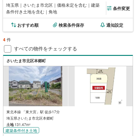
埼玉県｜さいたま市北区｜価格未定を含む｜建築
条件変更
条件付き土地を含む｜角地
おすすめ順
検索条件保存
通知設定
4
件
すべての物件をチェックする
さいたま市北区本郷町
東北本線 「東大宮」駅 徒歩17分
埼玉県さいたま市北区本郷町
土地
131.47m
2
建築条件付き土地