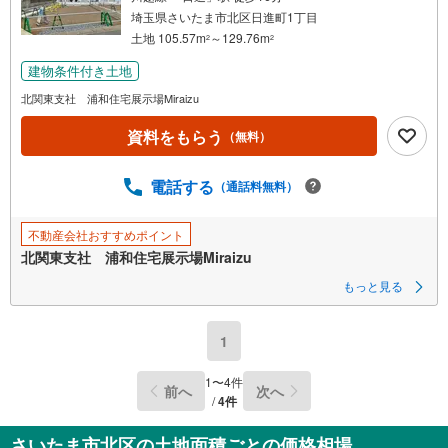
埼玉県さいたま市北区日進町1丁目
土地 105.57m
～129.76m
2
2
建物条件付き土地
北関東支社 浦和住宅展示場Miraizu
資料をもらう
（無料）
電話する
（通話料無料）
不動産会社おすすめポイント
北関東支社 浦和住宅展示場Miraizu
もっと見る
1
1
〜
4
件
前へ
次へ
/
4
件
さいたま市北区の土地面積ごとの価格相場