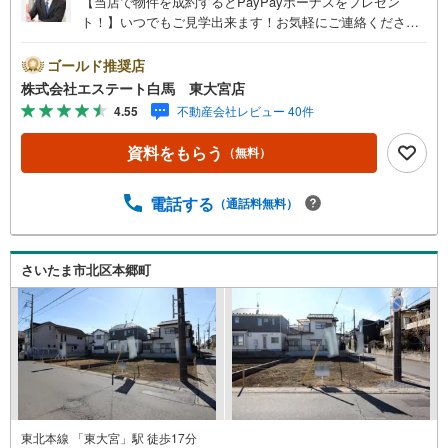
【当店で物件を成約するとPayPayボーナスをプレゼン
ト！】いつでもご見学出来ます！お気軽にご連絡くださ
い。当店は東大宮駅東口から徒歩3分。電車でもお車でもご
来店しやすい店舗です。お気軽にお立ち寄り下さい。～人
ゴールド推奨店
気のリモート見学・リモート相談サービス～・小さいお子
株式会社エステート白馬 東大宮店
様や家事で外出できない、天気が悪く外出したくない時・L
4.55
不動産会社レビュー 40件
INEやZOOMなど無料のアプリですぐにご利用いただけま
す・リモート見学はスタッフがご興味ある物件の現地から
資料をもらう
（無料）
映像をお届けします・写真では伝わりにくい「空気感」や
違うアングルからみたかったリビングの「見え方」なども
しっかり確認できます・リモート相談は第三者による住宅
電話する
（通話料無料）
ローンや家計相談を専門のファイナンシャルプランナーと1
対1で・バーチャル背景でプライバシーも安心・忙しいパー
トナーに変わって予め確認も・別々の場所から家族みんな
さいたま市北区本郷町
で参加もできます・お気軽にご相談下さい～営業時間～9:3
0～18:30こちらのお時間でしたらお電話でのお問合せがス
ムーズですお気軽にお問合せください
東北本線 「東大宮」駅 徒歩17分