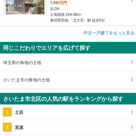
7,480万円
3LDK
土地面積 249.98m
2
東武野田線 「北大宮」駅 徒歩5分
中古一戸建てをもっと見る
中古一戸建て
さいたま市北区別所町
同じこだわりでエリアを広げて探す
3,049万円
4LDK
土地面積 100.21m
2
埼玉県の角地の土地
高崎線 「宮原」駅 徒歩28分
さいたま市の角地の土地
さいたま市北区の人気の駅をランキングから探す
1
土呂
1
宮原