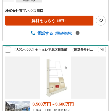
株式会社東宝ハウス川口
資料をもらう
（無料）
電話する
（通話料無料）
【大和ハウス】セキュレア北区日進町 （建築条件付宅地分譲）
PR
3,580万円～3,680万円
川越線 「日進」駅 徒歩16分