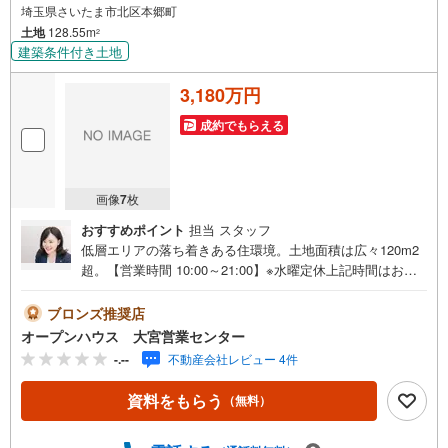
埼玉県さいたま市北区本郷町
土地
128.55m
2
建築条件付き土地
3,180万円
成約でもらえる
画像
7
枚
おすすめポイント
担当 スタッフ
低層エリアの落ち着きある住環境。土地面積は広々120m2
超。【営業時間 10:00～21:00】※水曜定休上記時間はお電
話が繋がりやすくなっております。ぜひお気軽にご連絡く
ださい！現地を見学される場合は「室内・現地を見学する
ブロンズ推奨店
（無料）」ボタンよりご希望の日時をご記入いただけます
オープンハウス 大宮営業センター
とスムーズにご案内が可能です。◎現地のご案内につい
-.--
不動産会社レビュー 4件
て・平日や夜遅い時間帯もご案内が可能 ※定休日を除く・
経験豊富なスタッフが物件詳細を丁寧にご説明いたしま
資料をもらう
（無料）
す。・車でご自宅や最寄り駅等、ご指定の場所まで送迎し
ます。・チャイルドシートのご用意ございます。◎個別FP