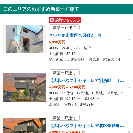
3,640万円
このエリアのおすすめ新築一戸建て
63.88m
（実測）
2
埼玉県さいたま市北区盆栽町
成約でもらえる
新築一戸建て
さいたま市北区宮原町2丁目
5,990万円
3LDK＋2WIC、SIC、納戸
土地面積 137.49m
2
埼玉新都市交通伊奈線 「東宮原」駅 徒歩4分
新築一戸建て
【大和ハウス】セキュレア別所町 （分譲住宅）
4,490万円～5,180万円
3LDK（11号地、12号地、13号地、14号地、16号地）
土地面積 102.49m
～103.05m
2
2
高崎線 「宮原」駅 徒歩28分
新築一戸建て
【大和ハウス】セキュレア北区奈良町 （分譲住宅）
4,990万円～5,940万円