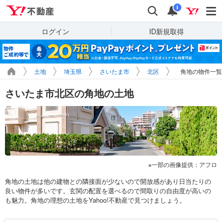
Yahoo!不動産
検索
通知
i
ログイン
ID新規取得
土地
埼玉県
さいたま市
北区
角地の物件一覧
さいたま市北区の角地の土地
一部の画像提供：アフロ
角地の土地は他の建物との隣接面が少ないので開放感があり日当たりの
良い物件が多いです。玄関の配置を選べるので間取りの自由度が高いの
も魅力。角地の理想の土地をYahoo!不動産で見つけましょう。