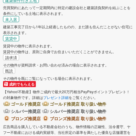
建築条件付き土地
売買契約にあたって一定期間内に特定の建設会社と建築請負契約を結ぶことを
条件にしている土地に表示されます。
未入居
建築工事完了日から1年以上経過したものの、まだ誰も住んだことがない住宅に
表示されます。
賃貸中
賃貸中の物件に表示されます。
賃貸中の物件は、原則ご自身でお住まいいただくことができません。
請求済
その物件が資料請求・お問い合わせ済みの場合に表示されます。
既読
その物件を既にご覧になっている場合に表示されます。
成約でもらえる
【Yahoo!不動産】物件ご成約で最大20万円相当PayPayポイントプレゼント！
の対象物件です。詳細は
プレゼント詳細
をご覧ください。
ゴールド推奨店
ゴールド推奨店 取り扱い物件
シルバー推奨店
シルバー推奨店 取り扱い物件
ブロンズ推奨店
ブロンズ推奨店 取り扱い物件
広告商品を購入している不動産会社のうち、物件情報の正確性、法令遵守、ヤ
フー不動産における成約実績等、当社所定の基準を満たした優良な店舗運営を