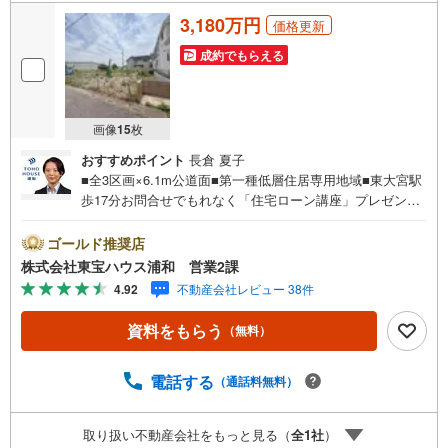
3,180万円
価格更新
成約でもらえる
画像
15
枚
おすすめポイント
長倉 夏子
■全3区画×6.1m公道面■第一種低層住居専用地域■東大宮駅
歩17分お問合せでもれなく「住宅ローン講座」プレゼン
ト！営業時間:7:00～22:00（年中無休）こちらの時間帯は
お電話でのお問い合わせがスムーズにご案内できますぜひ
ゴールド推奨店
お気軽にご連絡下さい！東宝ハウスライフソリューション
株式会社東宝ハウス浦和 営業2課
ズグループ 東宝ハウス浦和 特別提携金利〔一例〕東宝
4.92
不動産会社レビュー 38件
ハウス浦和の住宅ローン■変動金利全期間引下げプラン⇒住
宅ローン金利優遇割の最大適用《0.89％》と某信用金庫金
資料をもらう
（無料）
利1.275％の比較借入金4000万円返済期間35年の総返済額
の差額:303万円※2026年7月末実行分まで（審査・要件があ
ります）◇TOHO HOUSE CLUBで生涯の安心をお届け◇東
電話する
（通話料無料）
宝ハウスのライフパートナーが直接ご対応ライフプランニ
ング、かけつけサポート、Club Offプレミアムなど多彩なサ
取り扱い不動産会社をもっと見る（
全
1
社
）
ービスがございます