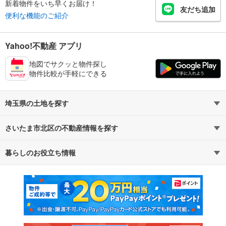
新着物件をいち早くお届け！
友だち追加
便利な機能のご紹介
Yahoo!不動産 アプリ
地図でサクッと物件探し
物件比較が手軽にできる
埼玉県の土地を探す
さいたま市北区の不動産情報を探す
路線・駅から探す
地域から探す
暮らしのお役立ち情報
不動産・住宅
賃貸住宅
通勤・通学時間から探す
地図から探す
マンションカタログ
教えて！住まいの先生
新築マンション
中古マンション
新築一戸建て
中古一戸建て