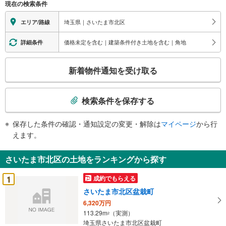
現在の検索条件
に
関
埼玉県｜さいたま市北区
エリア/路線
す
る
価格未定を含む｜建築条件付き土地を含む｜角地
詳細条件
情
こ
報
新着物件通知を受け取る
の
検
索
検索条件を保存する
条
件
保存した条件の確認・通知設定の変更・解除は
マイページ
から行
で
えます。
通
知
さいたま市北区の土地をランキングから探す
を
受
1
成約でもらえる
け
さいたま市北区盆栽町
取
6,320万円
る
113.29m
（実測）
2
・
埼玉県さいたま市北区盆栽町