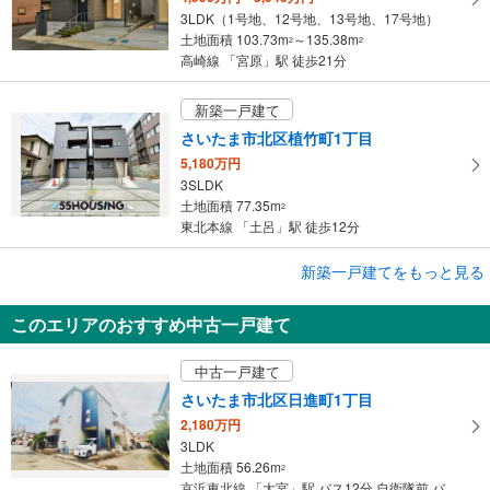
3LDK（1号地、12号地、13号地、17号地）
土地面積 103.73m
～135.38m
2
2
高崎線 「宮原」駅 徒歩21分
新築一戸建て
さいたま市北区植竹町1丁目
5,180万円
3SLDK
土地面積 77.35m
2
東北本線 「土呂」駅 徒歩12分
成約でもらえる
新築一戸建てをもっと見る
新築一戸建て
このエリアのおすすめ中古一戸建て
さいたま市北区宮原町4丁目
3,980万円
中古一戸建て
3LDK
土地面積 66.32m
2
さいたま市北区日進町1丁目
高崎線 「宮原」駅 徒歩12分
2,180万円
3LDK
土地面積 56.26m
2
京浜東北線 「大宮」駅 バス12分 自衛隊前 バス停下車 徒歩7分