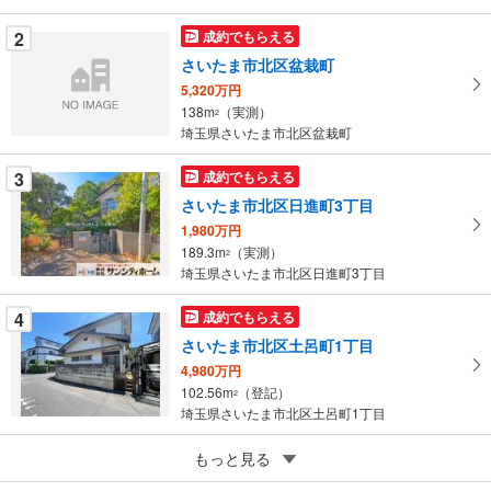
条
件
2
成約でもらえる
を
さいたま市北区盆栽町
マ
5,320万円
イ
138m
（実測）
2
ペ
埼玉県さいたま市北区盆栽町
ー
ジ
3
成約でもらえる
に
さいたま市北区日進町3丁目
保
1,980万円
存
189.3m
（実測）
2
す
埼玉県さいたま市北区日進町3丁目
る
4
成約でもらえる
さいたま市北区土呂町1丁目
4,980万円
102.56m
（登記）
2
埼玉県さいたま市北区土呂町1丁目
5
もっと見る
成約でもらえる
さいたま市北区盆栽町