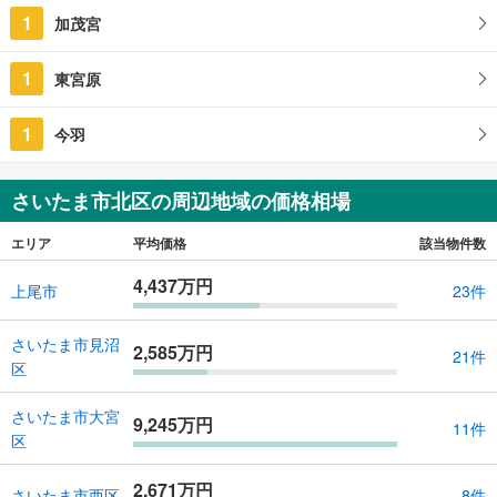
1
加茂宮
1
東宮原
1
今羽
さいたま市北区の周辺地域の価格相場
エリア
平均価格
該当物件数
4,437万円
上尾市
23件
さいたま市見沼
2,585万円
21件
区
さいたま市大宮
9,245万円
11件
区
2,671万円
さいたま市西区
8件