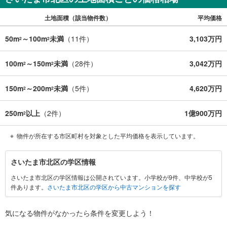
土地面積（該当物件数）
平均価格
50m
～100m
未満
（
11
件）
3,103万円
2
2
100m
～150m
未満
（
28
件）
3,042万円
2
2
150m
～200m
未満
（
5
件）
4,620万円
2
2
250m
以上
（
2
件）
1億900万円
2
物件が所在する市区町村を対象とした平均価格を表示しています。
さ
さいたま市北区の学区情報
い
さいたま市北区の学区情報は公開されています。小学校が9件、中学校が5
た
件あります。
さいたま市北区の学区から中古マンションを探す
ま
市
北
気になる物件がなかったら
条件を変更しよう！
区