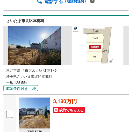
相談会 無料物件のご紹介だけでなく住宅ローン・資金の
電話する
（通話料無料）
ご相談、まずは家探しについて話を聞きたいという方も大
歓迎です！年間8000棟以上の限定物件を発表しているオー
プンハウスだから出会える物件が多数ございます。ぜひお
さいたま市北区本郷町
気軽にご連絡・ご相談ください！※限定物件:当社のみ、も
しくは当社を含めた数社でのみご紹介可能なオープンハウ
ス・ディベロップメントの物件
東北本線 「東大宮」駅 徒歩17分
埼玉県さいたま市北区本郷町
土地
128.55m
2
建築条件付き土地
3,180万円
成約でもらえる
画像
18
枚