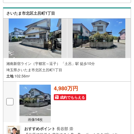
さいたま市北区土呂町1丁目
湘南新宿ライン（宇都宮～逗子） 「土呂」駅 徒歩10分
埼玉県さいたま市北区土呂町1丁目
土地
102.56m
2
4,980万円
成約でもらえる
画像
14
枚
おすすめポイント
長谷部 崇