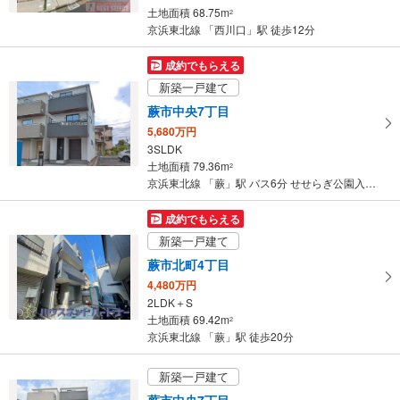
土地面積 68.75m
2
京浜東北線 「西川口」駅 徒歩12分
成約でもらえる
新築一戸建て
蕨市中央7丁目
5,680万円
3SLDK
土地面積 79.36m
2
京浜東北線 「蕨」駅 バス6分 せせらぎ公園入口 バス停下車 徒歩6分
成約でもらえる
新築一戸建て
蕨市北町4丁目
4,480万円
2LDK＋S
土地面積 69.42m
2
京浜東北線 「蕨」駅 徒歩20分
新築一戸建て
蕨市中央7丁目