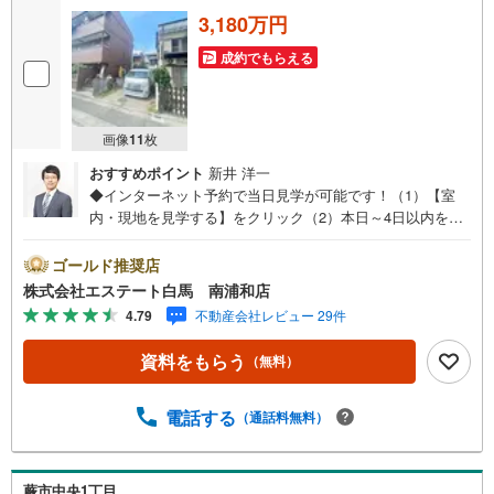
3,180万円
成約でもらえる
画像
11
枚
おすすめポイント
新井 洋一
◆インターネット予約で当日見学が可能です！（1）【室
内・現地を見学する】をクリック（2）本日～4日以内をご
希望の方は、「ご要望・ご質問欄」にご希望日時をご記入
ください。◆10:00～21:00はお電話でのお問い合わせがス
ゴールド推奨店
ムーズです。●京浜東北線蕨駅徒歩約10分●南側11m公道に
株式会社エステート白馬 南浦和店
接道●建築条件なしのためお好きなハウスメーカーでご建築
4.79
不動産会社レビュー 29件
いただけます【Yahoo！ 不動産キャンペーン対象店舗で
す】 当店で物件を成約するとPayPayボーナスをプレゼン
資料をもらう
（無料）
ト！◆エステート白馬の5大サポート◆1.FP相談サポート
社外のファイナンシャルプランナーと資金相談が無料2.設
備保証の延長サービス新築住宅は2年、中古住宅は半年の設
電話する
（通話料無料）
備修理サービスが無料で付帯3.注文住宅「白馬の家」高気
密・高断熱のフルオーダー住宅「白馬の家」のご提案可能
4.見学時、建築士同行サービス目視検査やリフォーム費用
蕨市中央1丁目