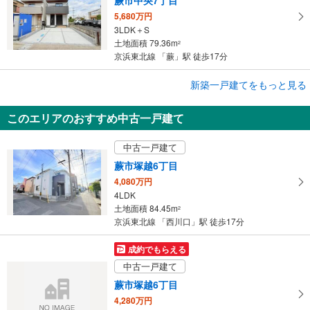
5,680万円
3LDK＋S
土地面積 79.36m
2
京浜東北線 「蕨」駅 徒歩17分
成約でもらえる
新築一戸建てをもっと見る
新築一戸建て
このエリアのおすすめ中古一戸建て
蕨市北町4丁目
4,580万円
中古一戸建て
3LDK＋S
土地面積 81.81m
2
蕨市塚越6丁目
京浜東北線 「蕨」駅 徒歩18分
4,080万円
4LDK
土地面積 84.45m
2
京浜東北線 「西川口」駅 徒歩17分
成約でもらえる
中古一戸建て
蕨市塚越6丁目
4,280万円