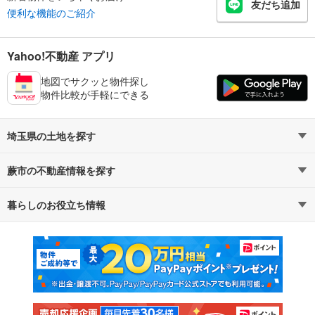
友だち追加
便利な機能のご紹介
Yahoo!不動産 アプリ
地図でサクッと物件探し
物件比較が手軽にできる
埼玉県の土地を探す
蕨市の不動産情報を探す
路線・駅から探す
地域から探す
暮らしのお役立ち情報
不動産・住宅
賃貸住宅
通勤・通学時間から探す
地図から探す
マンションカタログ
教えて！住まいの先生
新築マンション
中古マンション
新築一戸建て
中古一戸建て