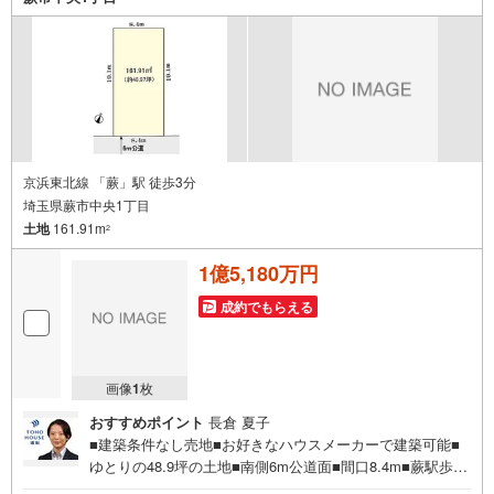
をお伝えするなどの無料サービス5.お引渡し後もしっかり
サポートCSサポート室がお引渡し後のお悩みもしっかりサ
ポートします
京浜東北線 「蕨」駅 徒歩3分
埼玉県蕨市中央1丁目
土地
161.91m
2
1億5,180万円
成約でもらえる
画像
1
枚
おすすめポイント
長倉 夏子
■建築条件なし売地■お好きなハウスメーカーで建築可能■
ゆとりの48.9坪の土地■南側6m公道面■間口8.4m■蕨駅歩3
分お問合せでもれなく「住宅ローン講座」プレゼント！営