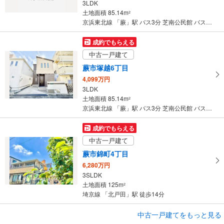
3LDK
土地面積 85.14m
2
京浜東北線 「蕨」駅 バス3分 芝南公民館 バス停下車 徒歩10分
成約でもらえる
中古一戸建て
蕨市塚越6丁目
4,099万円
3LDK
土地面積 85.14m
2
京浜東北線 「蕨」駅 バス3分 芝南公民館 バス停下車 徒歩10分
成約でもらえる
中古一戸建て
蕨市錦町4丁目
6,280万円
3SLDK
土地面積 125m
2
埼京線 「北戸田」駅 徒歩14分
成約でもらえる
中古一戸建てをもっと見る