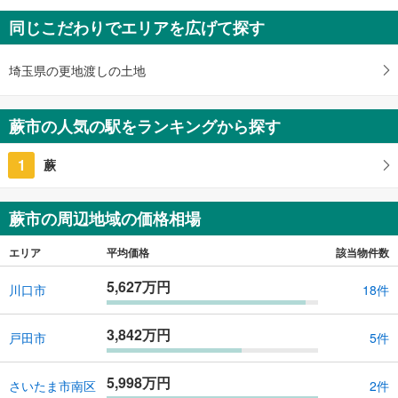
中古一戸建て
同じこだわりでエリアを広げて探す
蕨市塚越6丁目
4,280万円
3LDK
埼玉県の更地渡しの土地
土地面積 85.14m
2
京浜東北線 「西川口」駅 徒歩16分
蕨市の人気の駅をランキングから探す
1
蕨
蕨市の周辺地域の価格相場
エリア
平均価格
該当物件数
5,627万円
川口市
18件
3,842万円
戸田市
5件
5,998万円
さいたま市南区
2件