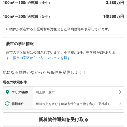
100m
～150m
未満
（
4
件）
3,880万円
2
2
150m
～200m
未満
（
5
件）
1億360万円
2
2
物件が所在する市区町村を対象とした平均価格を表示しています。
蕨
蕨市の学区情報
市
蕨市の学区情報は公開されています。小学校が2件、中学校が2件ありま
に
す。
蕨市の学区から中古マンションを探す
関
す
る
気になる物件がなかったら
条件を変更しよう！
情
現在の検索条件
報
埼玉県｜蕨市
エリア/路線
価格未定を含む｜建築条件付き土地を含む｜更地渡し
詳細条件
こ
新着物件通知を受け取る
の