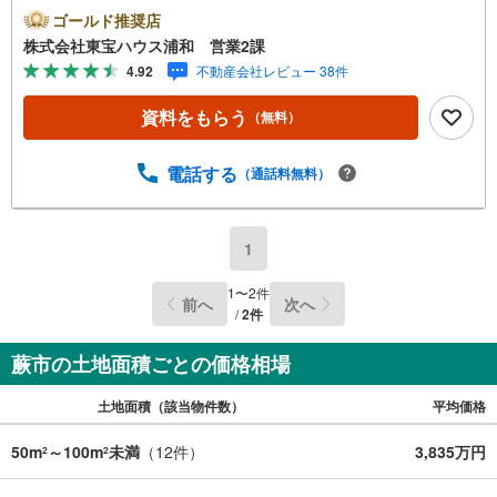
業時間:7:00～22:00（年中無休）こちらの時間帯はお電話
ゴールド推奨店
でのお問い合わせがスムーズにご案内できますぜひお気軽
株式会社東宝ハウス浦和 営業2課
にご連絡下さい！東宝ハウスライフソリューションズグル
4.92
不動産会社レビュー 38件
ープ 東宝ハウス浦和 特別提携金利〔一例〕東宝ハウス
浦和の住宅ローン■変動金利全期間引下げプラン⇒住宅ロー
資料をもらう
（無料）
ン金利優遇割の最大適用《0.89％》と某信用金庫金利1.27
5％の比較借入金4000万円返済期間35年の総返済額の差額:3
03万円※2026年7月末実行分まで（審査・要件があります）
電話する
（通話料無料）
◇TOHO HOUSE CLUBで生涯の安心をお届け◇東宝ハウス
のライフパートナーが直接ご対応ライフプランニング、か
けつけサポート、Club Offプレミアムなど多彩なサービスが
1
ございます
1
〜
2
件
前へ
次へ
/
2
件
蕨市の土地面積ごとの価格相場
土地面積（該当物件数）
平均価格
50m
～100m
未満
（
12
件）
3,835万円
2
2