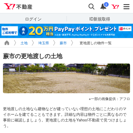
Yahoo!不動産
検索
通知
i
ログイン
ID新規取得
土地
埼玉県
蕨市
更地渡しの物件一覧
蕨市の更地渡しの土地
一部の画像提供：アフロ
更地渡しの土地なら建物などが建っていない理想の土地にこだわりのマ
イホームを建てることもできます。詳細な内容は物件ごとに異なるので
事前に確認しましょう。更地渡しの土地をYahoo!不動産で見つけましょ
う。