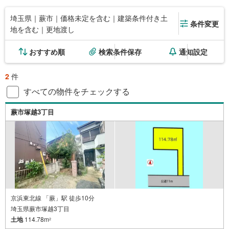
埼玉県｜蕨市｜価格未定を含む｜建築条件付き土
条件変更
地を含む｜更地渡し
おすすめ順
検索条件保存
通知設定
2
件
すべての物件をチェックする
蕨市塚越3丁目
京浜東北線 「蕨」駅 徒歩10分
埼玉県蕨市塚越3丁目
土地
114.78m
2