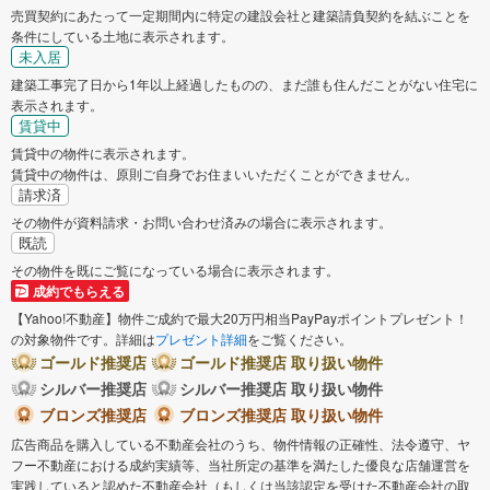
売買契約にあたって一定期間内に特定の建設会社と建築請負契約を結ぶことを
条件にしている土地に表示されます。
未入居
建築工事完了日から1年以上経過したものの、まだ誰も住んだことがない住宅に
表示されます。
賃貸中
賃貸中の物件に表示されます。
賃貸中の物件は、原則ご自身でお住まいいただくことができません。
請求済
その物件が資料請求・お問い合わせ済みの場合に表示されます。
既読
その物件を既にご覧になっている場合に表示されます。
成約でもらえる
【Yahoo!不動産】物件ご成約で最大20万円相当PayPayポイントプレゼント！
の対象物件です。詳細は
プレゼント詳細
をご覧ください。
ゴールド推奨店
ゴールド推奨店 取り扱い物件
シルバー推奨店
シルバー推奨店 取り扱い物件
ブロンズ推奨店
ブロンズ推奨店 取り扱い物件
広告商品を購入している不動産会社のうち、物件情報の正確性、法令遵守、ヤ
フー不動産における成約実績等、当社所定の基準を満たした優良な店舗運営を
実践していると認めた不動産会社（もしくは当該認定を受けた不動産会社の取