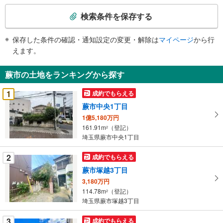
検
索
検索条件を保存する
条
件
保存した条件の確認・通知設定の変更・解除は
マイページ
から行
で
えます。
通
知
蕨市の土地をランキングから探す
を
受
1
成約でもらえる
け
蕨市中央1丁目
取
1億5,180万円
る
161.91m
（登記）
2
・
埼玉県蕨市中央1丁目
条
件
2
成約でもらえる
を
蕨市塚越3丁目
マ
3,180万円
イ
114.78m
（登記）
2
ペ
埼玉県蕨市塚越3丁目
ー
ジ
3
成約でもらえる