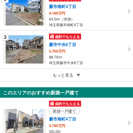
に
蕨市南町4丁目
保
4,180万円
存
64.5m
（実測）
2
す
埼玉県蕨市南町4丁目
る
3
成約でもらえる
蕨市中央6丁目
3,700万円
88.75m
2
埼玉県蕨市中央6丁目
3
蕨市中央6丁目
もっと見る
3,680万円
153m
（実測）
2
このエリアのおすすめ新築一戸建て
埼玉県蕨市中央6丁目
成約でもらえる
新築一戸建て
蕨市南町4丁目
4,780万円
3SLDK