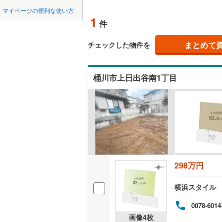
中国
鳥取
東松山市
マイページの便利な使い方
東武東上
オンライ
1
件
羽生市
(
0
四国
徳島
西武秩父
上尾市
(
1
まとめて
オンライ
チェックした物件を
西武山口
九州・沖縄
福岡
蕨市
(
0
)
桶川市上日出谷南1丁目
朝霞市
(
0
新座市
(
0
0
0
0
0
0
0
該当物件
該当物件
該当物件
該当物件
該当物件
該当物件
件
件
件
件
件
件
北本市
(
0
三郷市
(
0
幸手市
(
1
298万円
吉川市
(
1
横浜スタイル
北足立郡
0078-6014
入間郡越
画像
4
枚