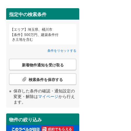
狭山市
(
0
)
西武池袋線
(
0
)
深谷市
(
1
)
指定中の検索条件
西武狭山線
(
0
)
越谷市
(
7
)
詳しく見る
エリア
埼玉県、桶川市
宮崎
鹿児島
沖縄
条件
500万円、建築条件付
入間市
(
2
)
き土地を含む
和光市
(
0
)
条件をリセットする
久喜市
(
8
)
こ
する
る
条件をリセットする
条件をリセットする
条件をリセットする
条件をリセットする
条件をリセットする
条件をリセットする
新着物件通知を受け取る
の
富士見市
(
2
)
検
索
検索条件を保存する
坂戸市
(
1
)
条
件
保存した条件の確認・通知設定の
日高市
(
5
)
で
変更・解除は
マイページ
から行え
通
ます。
白岡市
(
8
)
知
を
入間郡毛呂山町
(
3
)
受
物件の絞り込み
け
比企郡嵐山町
(
3
)
取