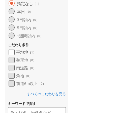
指定なし
（
1
）
本日
（
0
）
3日以内
（
0
）
5日以内
（
0
）
1週間以内
（
0
）
こだわり条件
平坦地
（
1
）
整形地
（
0
）
南道路
（
0
）
角地
（
0
）
前道6m以上
（
0
）
すべてのこだわりを見る
キーワードで探す