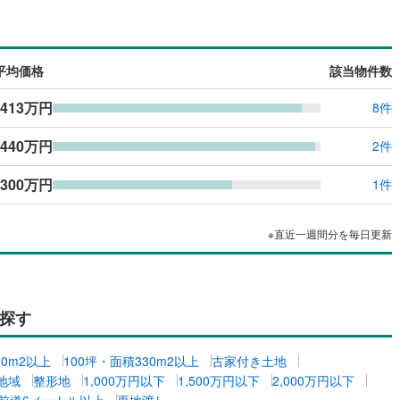
平均価格
該当物件数
413万円
8件
440万円
2件
300万円
1件
※直近一週間分を毎日更新
探す
00m2以上
100坪・面積330m2以上
古家付き土地
地域
整形地
1,000万円以下
1,500万円以下
2,000万円以下
前道6メートル以上
更地渡し