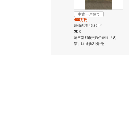
中古一戸建て
400万円
建物面積 46.36m
2
3DK
埼玉新都市交通伊奈線 「内
宿」駅 徒歩21分 他