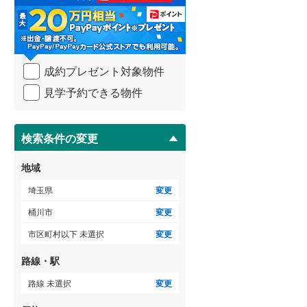
る
比企郡吉見町
(
5
)
・
条
秩父郡横瀬町
(
0
)
件
を
秩父郡小鹿野町
(
0
)
成約プレゼント対象物件
マ
イ
児玉郡神川町
(
0
)
見学予約できる物件
ペ
ー
南埼玉郡宮代町
(
2
)
ジ
に
検索条件の変更
保
存
地域
す
る
埼玉県
変更
桶川市
変更
市区町村以下 未選択
変更
路線・駅
路線 未選択
変更