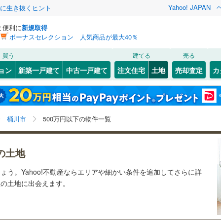
Yahoo! JAPAN
クに生き抜くヒント
と便利に
新規取得
ボーナスセレクション 人気商品が最大40％
検索条件を保存しました
買う
建てる
売る
0
)
川越線
(
0
)
建ち方、日当たり
ョン
新築一戸建て
中古一戸建て
注文住宅
土地
売却査定
カ
この検索条件の新着物件通知は、
マイページ
から設定できます。
ライン（宇都宮～逗子）
湘南新宿ライン（前橋～小田原）
以上
（
0
）
角地
（
0
）
南
(
1
)
北区
(
0
)
岩手
宮城
秋田
山形
(
1
)
1
）
整形地
（
0
）
)
中央区
(
0
)
京浜東北線
(
0
)
埼玉県、桶川市、500万円、建築条件付き土地を含む
神奈川
埼玉
千葉
茨城
桶川市
500万円以下の物件一覧
)
南区
(
0
)
契約、入居関連など
線
(
0
)
上越新幹線
(
0
)
)
長野
富山
石川
福井
線
(
0
)
北陸新幹線
(
0
)
（
0
）
第一種低層住居専用地域
（
1
）
の土地
閉じる
閉じる
お気に入りリストを見る
お気に入りリストを見る
閉じる
閉じる
)
熊谷市
(
9
)
岐阜
静岡
三重
ょう。Yahoo!不動産ならエリアや細かい条件を追加してさらに詳
検索条件を保存する
ロ有楽町線
(
0
)
東京メトロ副都心線
(
0
)
想の土地に出会えます。
)
秩父市
(
1
)
マイページ
駅が始発駅
（
0
）
海まで2km以内
（
0
）
兵庫
京都
滋賀
奈良
0
)
埼玉新都市交通伊奈線
(
0
)
)
加須市
(
2
)
応
崎線
(
0
)
東武日光線
(
0
)