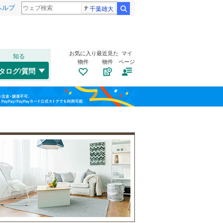
ヘルプ
千葉雄大
検索
お気に入り
最近見た
マイ
知る
物件
物件
ページ
高崎線
(
1
)
タログ/質問
武蔵野線
(
0
)
南道路
（
0
）
大宮区
(
0
)
福島
古家あり
（
0
）
桜区
(
0
)
埼京線
(
0
)
栃木
群馬
山梨
緑区
(
0
)
山形新幹線
(
0
)
川口市
(
0
)
所沢市
(
2
)
小学校まで1km以内
（
0
）
和歌山
つくばエクスプレス
(
0
)
本庄市
(
1
)
東武野田線
(
0
)