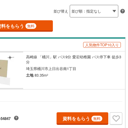
島根
岡山
広島
山口
(
23
)
春日部市
(
9
)
線
(
0
)
東武越生線
(
0
)
ン内見(相談)可
（
1
）
IT重説可
（
0
）
並び替え
)
鴻巣市
(
0
)
香川
愛媛
高知
線
(
0
)
西武新宿線
(
0
)
保存した条件を見る
)
草加市
(
1
)
資料をもらう
ン対応とは？
無料
線
(
0
)
埼玉高速鉄道
(
0
)
佐賀
長崎
熊本
大分
戸田市
(
0
)
人気物件TOP10入り
)
志木市
(
0
)
)
桶川市
(
1
)
高崎線 「桶川」駅 バス9分 愛宕幼稚園 バス停下車 徒歩3
この条件で検索する
この条件で検索する
この条件で検索する
この条件で検索する
この条件で検索する
この条件で検索する
市区町村以下を選択
市区町村を選択す
駅を選択する
分
)
八潮市
(
0
)
埼玉県桶川市上日出谷南1丁目
土地
83.35m
2
)
蓮田市
(
2
)
)
鶴ヶ島市
(
0
)
)
ふじみ野市
(
0
)
伊奈町
(
0
)
入間郡三芳町
(
0
)
資料をもらう
-54847
無料
生町
(
0
)
比企郡滑川町
(
7
)