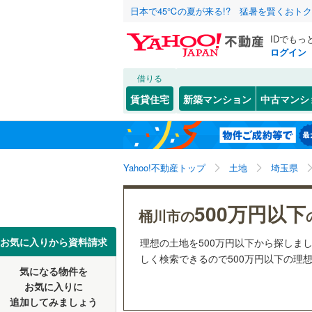
日本で45℃の夏が来る!? 猛暑を賢くおト
IDでもっ
ログイン
借りる
北海道
JR
北海道
東北本線
(
こだわり条件
配置、向き、
賃貸住宅
新築マンション
中古マンシ
湘南新宿
前道6m
さいたま市
西区
上日出谷
(
0
)
東北
青森
(
0
)
平坦地
（
見沼区
(
0
八高線
(
0
)
関東
東京
Yahoo!不動産トップ
土地
埼玉県
浦和区
(
0
販売、価格、
東北新幹
岩槻区
(
4
信越・北陸
新潟
500万円以下
秋田新幹
更地渡し
桶川市の
埼玉県のそのほ
川越市
(
3
東海
愛知
お気に入りから資料請求
理想の土地を500万円以下から探しまし
地下鉄
立地
東京メト
かの地域
しく検索できるので500万円以下の理
行田市
(
2
気になる物件を
最寄りの
近畿
大阪
私鉄・その他
秩父鉄道
(
お気に入りに
飯能市
(
3
追加してみましょう
オンライン対
東武伊勢