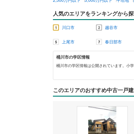
人気のエリアをランキングから探
川口市
越谷市
1
2
上尾市
春日部市
5
7
桶
桶川市の学区情報
川
市
桶川市の学区情報は公開されています。小学
に
関
す
る
このエリアのおすすめ中古一戸建
情
報