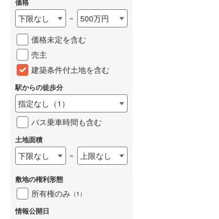
価格
下限なし
500万円
~
価格未定を含む
売主
建築条件付土地を含む
駅からの徒歩分
指定なし
（
1
）
バス乗車時間も含む
土地面積
下限なし
上限なし
~
敷地の権利形態
所有権のみ
（
1
）
情報公開日