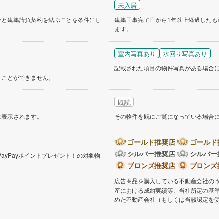
未入居
社と建築請負契約を結ぶことを条件にし
建築工事完了日から1年以上経過したも
ます。
室内写真あり
水回り写真あり
記載された項目の物件写真がある場合
くことができません。
既読
に表示されます。
その物件を既にご覧になっている場合
ゴールド推奨店
ゴールド
シルバー推奨店
シルバー
PayPayポイントプレゼント！の対象物
。
ブロンズ推奨店
ブロンズ
広告商品を購入している不動産会社の
産における成約実績等、当社所定の基
めた不動産会社（もしくは当該認定を