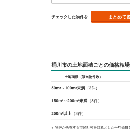
比企郡小
比企郡鳩
まとめて
チェックした物件を
秩父郡皆
秩父郡東
児玉郡上
北葛飾郡
桶川市の土地面積ごとの価格相場
土地面積（該当物件数）
50m
～100m
未満
（
3
件）
2
2
150m
～200m
未満
（
3
件）
2
2
250m
以上
（
3
件）
2
物件が所在する市区町村を対象とした平均価格