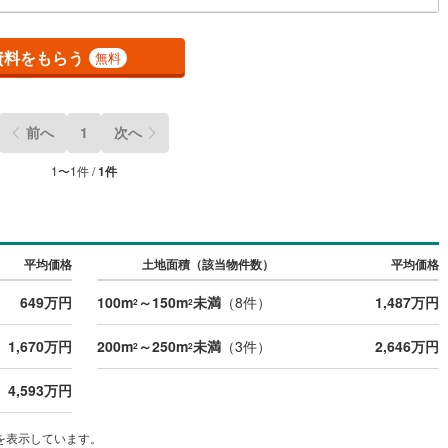
川町
(
2
)
比企郡川島町
(
1
)
山町
(
0
)
比企郡ときがわ町
(
3
)
資料をもらう
無料
野町
(
1
)
秩父郡長瀞町
(
0
)
秩父村
(
0
)
児玉郡美里町
(
1
)
前へ
1
次へ
里町
(
0
)
大里郡寄居町
(
5
)
1
〜
1
件 /
1
件
杉戸町
(
5
)
北葛飾郡松伏町
(
2
)
平均価格
土地面積（該当物件数）
平均価格
649万円
100m
～150m
未満
（
8
件）
1,487万円
2
2
1,670万円
200m
～250m
未満
（
3
件）
2,646万円
2
2
4,593万円
を表示しています。