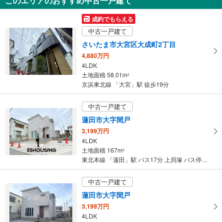
このエリアのおすすめ中古一戸建て
さいたま市北区日進町2丁目
5,798万円
成約でもらえる
3LDK
中古一戸建て
土地面積 87.93m
2
川越線 「日進」駅 徒歩5分
さいたま市大宮区大成町2丁目
4,880万円
4LDK
土地面積 58.01m
2
京浜東北線 「大宮」駅 徒歩19分
中古一戸建て
蓮田市大字閏戸
3,199万円
4LDK
土地面積 167m
2
東北本線 「蓮田」駅 バス17分 上貝塚 バス停下車 徒歩3分
中古一戸建て
蓮田市大字閏戸
3,199万円
4LDK