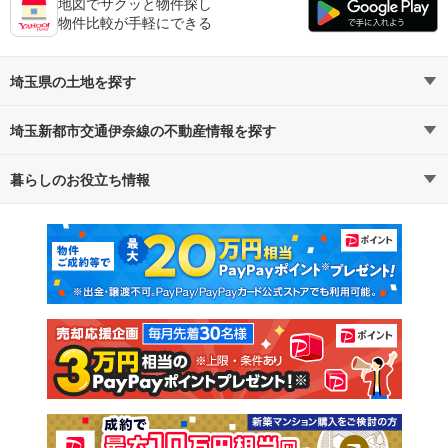
地図でサクッと物件探し
物件比較が手軽にできる
埼玉県の土地を探す
埼玉新都市交通伊奈線の不動産情報を探す
路線・駅から探す
地域から探す
暮らしのお役立ち情報
不動産・住宅
賃貸住宅
通勤・通学時間から探す
地図から探す
マンションカタログ
教えて！住まいの先生
新築マンション
中古マンション
新築一戸建て
中古一戸建て
注文住宅
土地
売却査定