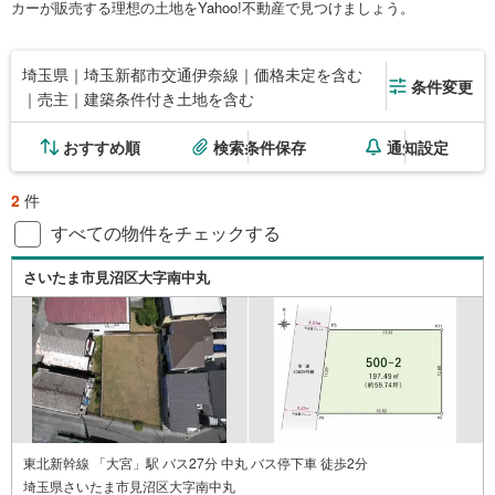
カーが販売する理想の土地をYahoo!不動産で見つけましょう。
埼玉県｜埼玉新都市交通伊奈線｜価格未定を含む
条件変更
｜売主｜建築条件付き土地を含む
おすすめ順
検索条件保存
通知設定
2
件
すべての物件をチェックする
さいたま市見沼区大字南中丸
東北新幹線 「大宮」駅 バス27分 中丸 バス停下車 徒歩2分
埼玉県さいたま市見沼区大字南中丸