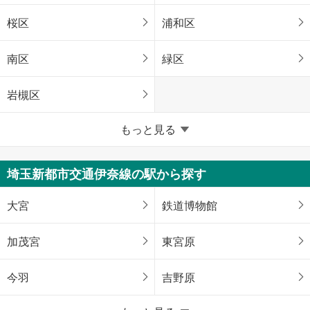
桜区
浦和区
南区
緑区
岩槻区
埼玉県のそのほかの地域
もっと見る
川越市
熊谷市
埼玉新都市交通伊奈線の駅から探す
川口市
所沢市
大宮
鉄道博物館
飯能市
加須市
加茂宮
東宮原
本庄市
東松山市
今羽
吉野原
春日部市
狭山市