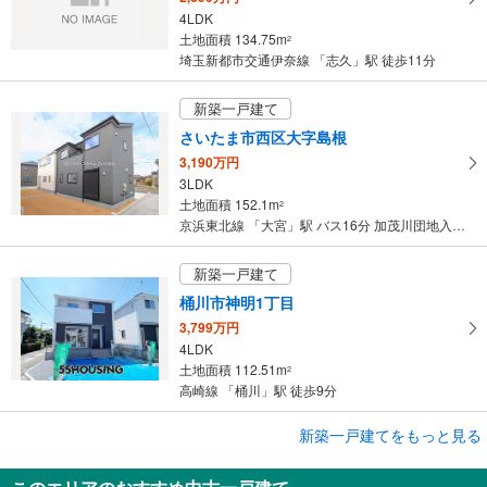
4LDK
土地面積 134.75m
2
埼玉新都市交通伊奈線 「志久」駅 徒歩11分
新築一戸建て
さいたま市西区大字島根
3,190万円
3LDK
土地面積 152.1m
2
京浜東北線 「大宮」駅 バス16分 加茂川団地入口 バス停下車 徒歩7分
新築一戸建て
桶川市神明1丁目
3,799万円
4LDK
土地面積 112.51m
2
高崎線 「桶川」駅 徒歩9分
成約でもらえる
新築一戸建てをもっと見る
新築一戸建て