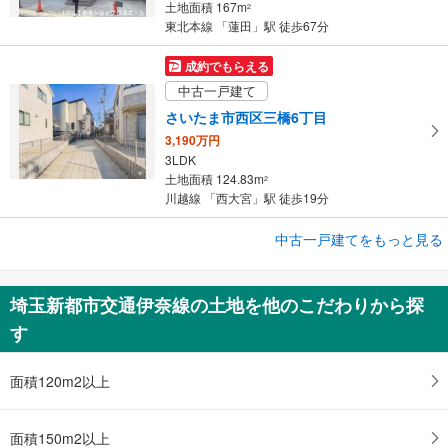
土地面積 167m
2
東北本線 「蓮田」駅 徒歩67分
成約でもらえる
中古一戸建て
さいたま市西区三橋6丁目
3,190万円
3LDK
土地面積 124.83m
2
川越線 「西大宮」駅 徒歩19分
中古一戸建てをもっと見る
中古一戸建て
さいたま市西区三橋5丁目
2,280万円
埼玉新都市交通伊奈線の土地を他のこだわりから探
4LDK
す
土地面積 104.47m
2
湘南新宿ライン（前橋～小田原） 「大宮」駅 徒歩35分
面積120m2以上
面積150m2以上