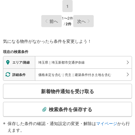
1
1
〜
2
件
前へ
次へ
/
2
件
気になる物件がなかったら
条件を変更しよう！
現在の検索条件
埼玉県｜埼玉新都市交通伊奈線
エリア/路線
価格未定を含む｜売主｜建築条件付き土地を含む
詳細条件
こ
新着物件通知を受け取る
の
検
索
検索条件を保存する
条
件
保存した条件の確認・通知設定の変更・解除は
マイページ
から行
で
えます。
通