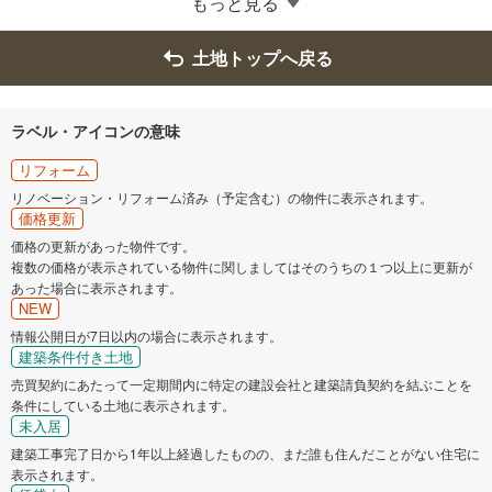
もっと見る
羽生市
鴻巣市
土地トップへ戻る
深谷市
上尾市
ラベル・アイコンの意味
草加市
越谷市
リフォーム
リノベーション・リフォーム済み（予定含む）の物件に表示されます。
価格更新
蕨市
戸田市
価格の更新があった物件です。
複数の価格が表示されている物件に関しましてはそのうちの１つ以上に更新が
入間市
朝霞市
あった場合に表示されます。
NEW
志木市
和光市
情報公開日が7日以内の場合に表示されます。
建築条件付き土地
売買契約にあたって一定期間内に特定の建設会社と建築請負契約を結ぶことを
新座市
桶川市
条件にしている土地に表示されます。
未入居
久喜市
北本市
建築工事完了日から1年以上経過したものの、まだ誰も住んだことがない住宅に
表示されます。