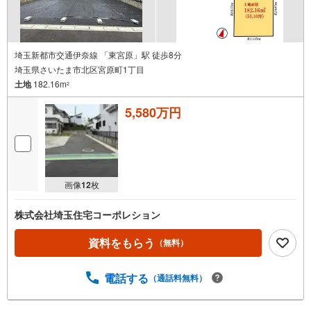
埼玉新都市交通伊奈線 「東宮原」駅 徒歩8分
埼玉県さいたま市北区宮原町1丁目
土地
182.16m
2
5,580万円
画像
12
枚
株式会社埼玉住宅コーポレション
資料をもらう
（無料）
電話する
（通話料無料）