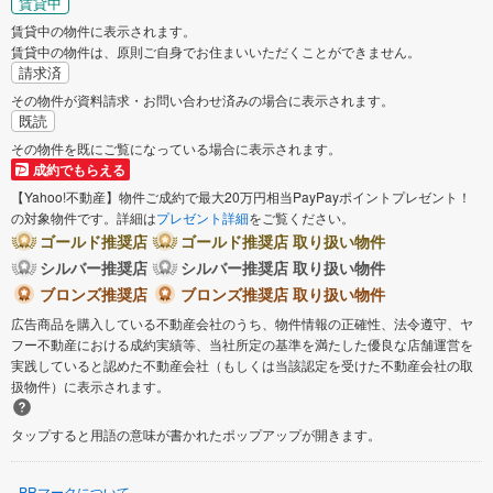
賃貸中
八潮市
富士見市
賃貸中の物件に表示されます。
賃貸中の物件は、原則ご自身でお住まいいただくことができません。
三郷市
坂戸市
請求済
その物件が資料請求・お問い合わせ済みの場合に表示されます。
既読
幸手市
鶴ヶ島市
その物件を既にご覧になっている場合に表示されます。
成約でもらえる
日高市
吉川市
【Yahoo!不動産】物件ご成約で最大20万円相当PayPayポイントプレゼント！
の対象物件です。詳細は
プレゼント詳細
をご覧ください。
ゴールド推奨店
ゴールド推奨店 取り扱い物件
ふじみ野市
比企郡滑川町
シルバー推奨店
シルバー推奨店 取り扱い物件
ブロンズ推奨店
ブロンズ推奨店 取り扱い物件
北葛飾郡杉戸町
広告商品を購入している不動産会社のうち、物件情報の正確性、法令遵守、ヤ
フー不動産における成約実績等、当社所定の基準を満たした優良な店舗運営を
実践していると認めた不動産会社（もしくは当該認定を受けた不動産会社の取
扱物件）に表示されます。
タップすると用語の意味が書かれたポップアップが開きます。
PRマークについて