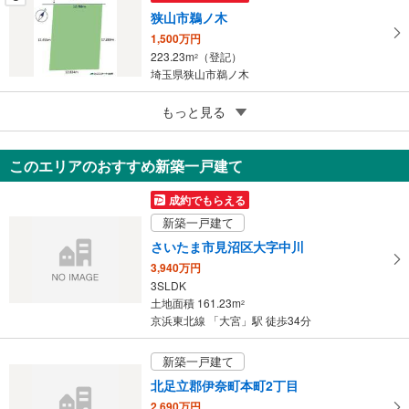
狭山市鵜ノ木
1,500万円
223.23m
（登記）
2
埼玉県狭山市鵜ノ木
5
もっと見る
成約でもらえる
川越市新宿町6丁目
2,580万円
このエリアのおすすめ新築一戸建て
100.14m
（実測）
2
埼玉県川越市新宿町6丁目
成約でもらえる
新築一戸建て
さいたま市見沼区大字中川
3,940万円
3SLDK
土地面積 161.23m
2
京浜東北線 「大宮」駅 徒歩34分
新築一戸建て
北足立郡伊奈町本町2丁目
2,690万円