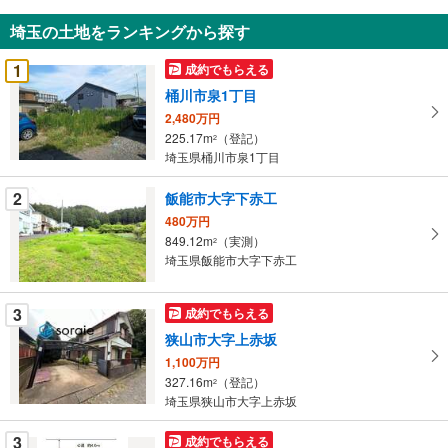
知
埼玉の土地をランキングから探す
を
受
1
成約でもらえる
け
桶川市泉1丁目
取
2,480万円
る
225.17m
（登記）
2
・
埼玉県桶川市泉1丁目
条
件
2
飯能市大字下赤工
を
480万円
マ
849.12m
（実測）
2
イ
埼玉県飯能市大字下赤工
ペ
ー
3
成約でもらえる
ジ
狭山市大字上赤坂
に
1,100万円
保
327.16m
（登記）
2
存
埼玉県狭山市大字上赤坂
す
る
3
成約でもらえる