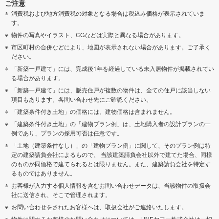
ご注意
消費税および地方消費税の対象となる場合は税込み価格が表示されていま
す。
物件の写真やイラスト、CGなどは実際と異なる場合があります。
市区町村の合併などにより、地図が表示されない場合があります。ご了承く
ださい。
「新築一戸建て」には、完成後1年を経過している未入居物件が掲載されてい
る場合があります。
「新築一戸建て」には、販売住戸が複数の物件は、全ての住戸に該当しない
項目もあります。各問い合わせ先にご確認ください。
「建築条件付き土地」の価格には、建物価格は含まれません。
「建築条件付き土地」の「建物プラン例」は、土地購入者の設計プランの一
例であり、プランの採用可否は任意です。
「土地（建築条件なし）」の「建物プラン例」に関して、そのプラン例は特
定の建築請負会社によるもので、 当該建築請負会社以外で建てた場合、同様
のものが同価格で建てられるとは限りません。また、建築請負会社を特定す
るものではありません。
お客様が入力する個人情報を含むお問い合わせデータは、当該物件の取扱会
社に送信され、そこで管理されます。
お問い合わせをされたお客様へは、取扱会社がご連絡いたします。
物件に関するお客様のお問い合わせについては、LINEヤフー株式会社は一切