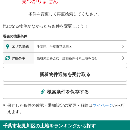
見つかりません
条件を変更して再度検索してください。
気になる物件がなかったら
条件を変更しよう！
現在の検索条件
千葉県｜千葉市花見川区
エリア/路線
価格未定を含む｜建築条件付き土地を含む
詳細条件
こ
新着物件通知を受け取る
の
検
索
検索条件を保存する
条
件
保存した条件の確認・通知設定の変更・解除は
マイページ
から行
で
えます。
通
知
千葉市花見川区の土地をランキングから探す
を