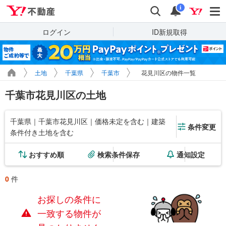
Yahoo!不動産
検索
通知
i
ログイン
ID新規取得
土地
千葉県
千葉市
花見川区の物件一覧
千葉市花見川区の土地
千葉県｜千葉市花見川区｜価格未定を含む｜建築
条件変更
条件付き土地を含む
おすすめ順
検索条件保存
通知設定
0
件
お探しの条件に
一致する物件が