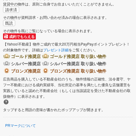
賃貸中の物件は、原則ご自身でお住まいいただくことができません。
請求済
その物件が資料請求・お問い合わせ済みの場合に表示されます。
既読
その物件を既にご覧になっている場合に表示されます。
成約でもらえる
【Yahoo!不動産】物件ご成約で最大20万円相当PayPayポイントプレゼント！
の対象物件です。詳細は
プレゼント詳細
をご覧ください。
ゴールド推奨店
ゴールド推奨店 取り扱い物件
シルバー推奨店
シルバー推奨店 取り扱い物件
ブロンズ推奨店
ブロンズ推奨店 取り扱い物件
広告商品を購入している不動産会社のうち、物件情報の正確性、法令遵守、ヤ
フー不動産における成約実績等、当社所定の基準を満たした優良な店舗運営を
実践していると認めた不動産会社（もしくは当該認定を受けた不動産会社の取
扱物件）に表示されます。
タップすると用語の意味が書かれたポップアップが開きます。
PRマークについて