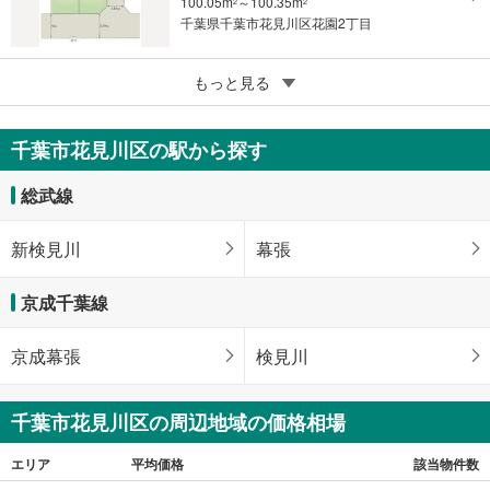
100.05m
～100.35m
2
2
千葉県千葉市花見川区花園2丁目
3
もっと見る
成約でもらえる
千葉市花見川区三角町
8億5,000万円
千葉市花見川区の駅から探す
4640m
（登記）
2
千葉県千葉市花見川区三角町
総武線
新検見川
幕張
京成千葉線
京成幕張
検見川
千葉市花見川区の周辺地域の価格相場
エリア
平均価格
該当物件数