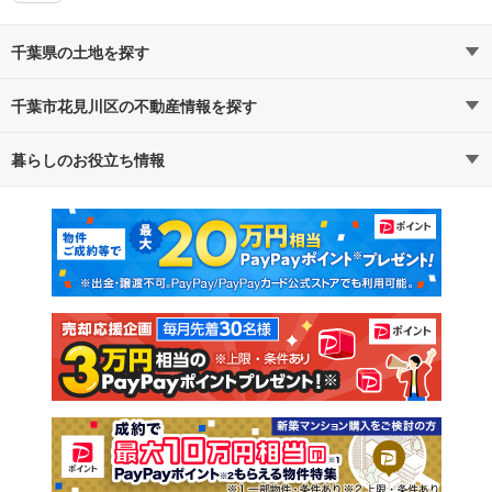
千葉県の土地を探す
千葉市花見川区の不動産情報を探す
路線・駅から探す
地域から探す
暮らしのお役立ち情報
不動産・住宅
賃貸住宅
通勤・通学時間から探す
地図から探す
マンションカタログ
教えて！住まいの先生
新築マンション
中古マンション
新築一戸建て
中古一戸建て
注文住宅
土地
売却査定