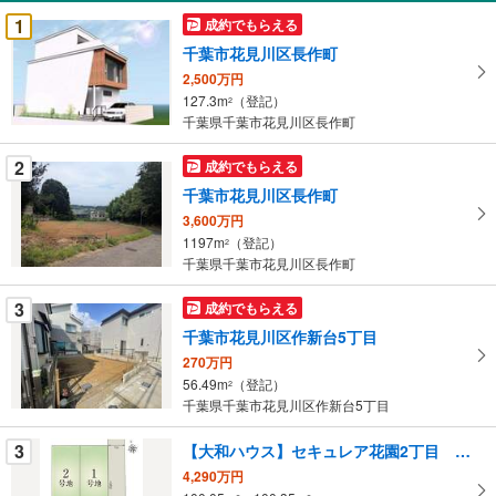
受
1
成約でもらえる
け
千葉市花見川区長作町
取
2,500万円
る
127.3m
（登記）
2
・
千葉県千葉市花見川区長作町
条
件
2
成約でもらえる
を
千葉市花見川区長作町
マ
3,600万円
イ
1197m
（登記）
2
ペ
千葉県千葉市花見川区長作町
ー
ジ
3
成約でもらえる
に
千葉市花見川区作新台5丁目
保
270万円
存
56.49m
（登記）
2
す
千葉県千葉市花見川区作新台5丁目
る
3
【大和ハウス】セキュレア花園2丁目 （建築条件付宅地分譲）
4,290万円