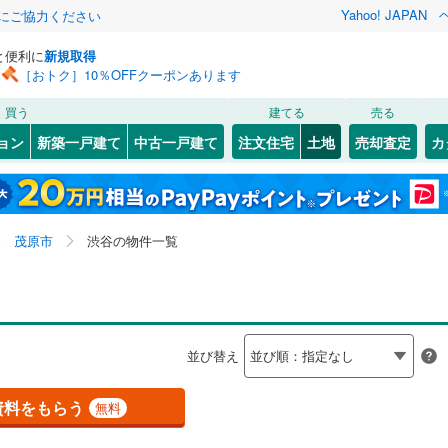
Yahoo! JAPAN
金にご協力ください
と便利に
新規取得
［おトク］10％OFFクーポンあります
検索条件を保存しました
買う
建てる
売る
総武本線
(
0
)
建ち方、日当たり
ョン
新築一戸建て
中古一戸建て
注文住宅
土地
売却査定
カ
この検索条件の新着物件通知は、
マイページ
から設定できます。
京葉線
(
0
)
以上
（
0
）
角地
（
0
）
1
3
)
)
花見川区
大芝
(
9
)
(
26
)
岩手
宮城
秋田
山形
久留里線
(
0
)
0
）
整形地
（
0
）
1
)
)
緑区
萱場
(
(
35
11
)
)
千葉県、茂原市、渋谷、価格未定を含む、建築条件付き
神奈川
埼玉
千葉
茨城
0
)
常磐線（各駅停車）
(
0
)
茂原市
渋谷の物件一覧
小轡
(
2
)
土地を含む
契約、入居関連など
3
)
市川市
(
147
)
)
渋谷
(
1
)
長野
富山
石川
福井
ロ東西線
(
0
)
都営新宿線
(
0
)
（
0
）
第一種低層住居専用地域
（
0
）
2
)
木更津市
(
148
)
)
下永吉
(
4
)
閉じる
閉じる
お気に入りリストを見る
お気に入りリストを見る
閉じる
閉じる
4
)
茂原市
(
302
)
岐阜
静岡
三重
道
(
0
)
銚子電気鉄道
(
0
)
検索条件を保存する
並び替え
)
千沢
(
37
)
5
)
東金市
(
131
)
モノレール
(
0
)
流鉄流山線
(
0
)
マイページ
駅が始発駅
（
0
）
海まで2km以内
（
0
）
兵庫
京都
滋賀
奈良
東郷
(
6
)
資料をもらう
無料
(
31
)
柏市
(
111
)
高速鉄道アクセス線
(
0
)
京成本線
(
0
)
西野
(
8
)
応