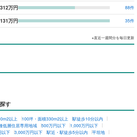
,312万円
88件
,131万円
35件
※直近一週間分を毎日更新
探す
00m2以上
100坪・面積330m2以上
駅徒歩10分以内
種低層住居専用地域
500万円以下
1,000万円以下
万円以下
3,000万円以下
駅近・駅徒歩5分以内
平坦地