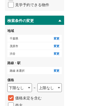
イ
見学予約できる物件
ペ
ー
ジ
に
検索条件の変更
保
存
地域
す
る
千葉県
変更
茂原市
変更
渋谷
変更
路線・駅
路線 未選択
変更
価格
下限なし
上限なし
~
価格未定を含む
売主