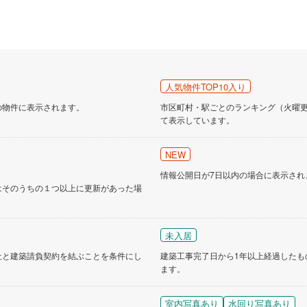
人気物件TOP10入り
の物件に表示されます。
市区町村・駅ごとのランキング（火曜更新
て表示しています。
NEW
情報公開日が7日以内の場合に表示され
はそのうちの１つ以上に更新があった場
未入居
社と建築請負契約を結ぶことを条件にし
建築工事完了日から1年以上経過したも
ます。
室内写真あり
水回り写真あり