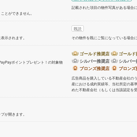
記載された項目の物件写真がある場合
くことができません。
既読
に表示されます。
その物件を既にご覧になっている場合
ゴールド推奨店
ゴールド
シルバー推奨店
シルバー
PayPayポイントプレゼント！の対象物
。
ブロンズ推奨店
ブロンズ
広告商品を購入している不動産会社の
産における成約実績等、当社所定の基
めた不動産会社（もしくは当該認定を
ップが開きます。