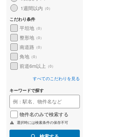
1週間以内
（
0
）
こだわり条件
平坦地
（
0
）
整形地
（
0
）
南道路
（
0
）
角地
（
0
）
前道6m以上
（
0
）
すべてのこだわりを見る
キーワードで探す
物件名のみで検索する
選択時には検索条件の保存不可
検索する