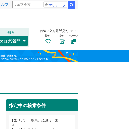
ヘルプ
マリナーラ
検索
お気に入り
最近見た
マイ
知る
物件
物件
ページ
外房線
(
1
)
タログ/質問
成田線
(
0
)
南道路
（
0
）
稲毛区
押日
(
2
(
)
58
)
福島
東金線
(
0
)
古家あり
（
0
）
美浜区
上林
(
5
(
)
5
)
栃木
群馬
山梨
総武線
(
0
)
小林
(
3
)
船橋市
(
177
)
清水
(
12
)
松戸市
(
122
)
庄吉
(
1
)
成田市
(
49
)
小湊鐵道
(
0
)
指定中の検索条件
千町
(
16
)
旭市
(
49
)
つくばエクスプレス
(
0
)
小学校まで1km以内
（
0
）
和歌山
長尾
(
3
)
エリア
千葉県、茂原市、渋
勝浦市
(
5
)
京成千葉線
(
0
)
谷
萩原町
(
1
)