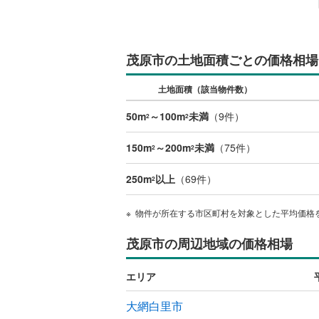
夷隅郡御
茂原市の土地面積ごとの価格相場
土地面積（該当物件数）
50m
～100m
未満
（
9
件）
2
2
150m
～200m
未満
（
75
件）
2
2
250m
以上
（
69
件）
2
物件が所在する市区町村を対象とした平均価格
茂原市の周辺地域の価格相場
エリア
大網白里市