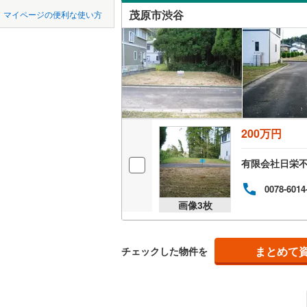
中国
鳥取
市原市
(
8
京成千原
茂原市渋谷
マイページの便利な使い方
早野
(
9
)
オンライ
我孫子市
山万ユー
四国
徳島
本小轡
(
6
東葉高速
君津市
(
4
オンライ
御蔵芝
(
4
九州・沖縄
福岡
四街道市
六ツ野
(
9
印西市
(
8
弓渡
(
24
)
200万円
南房総市
0
0
0
0
0
0
該当物件
該当物件
該当物件
該当物件
該当物件
該当物件
件
件
件
件
件
件
山武市
(
1
有限会社日栄
印旛郡酒
0078-6014
画像
3
枚
香取郡多
山武郡芝
まとめて
チェックした物件を
長生郡睦
長生郡長