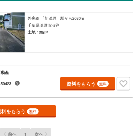
島根
岡山
広島
山口
8
)
流山市
(
54
)
線
(
0
)
京成松戸線
(
0
)
早野新田
(
3
)
ン内見(相談)可
（
0
）
IT重説可
（
0
）
カリが丘線
(
20
)
(
0
)
鴨川市
芝山鉄道
(
12
(
0
)
)
香川
愛媛
高知
外房線 「新茂原」駅から2030m
)
本納
(
10
)
保存した条件を見る
千葉県茂原市渋谷
鉄道
(
0
)
ディズニーリゾートライン
(
0
)
0
)
富津市
(
32
)
ン対応とは？
土地
108m
)
緑町
(
2
)
2
佐賀
長崎
熊本
大分
(
47
)
袖ケ浦市
(
56
)
)
茂原
(
5
)
)
白井市
(
7
)
吉井上
(
1
)
(
37
)
匝瑳市
(
59
)
この条件で検索する
この条件で検索する
この条件で検索する
この条件で検索する
この条件で検索する
この条件で検索する
市区町村以下を選択
市区町村を選択す
駅を選択する
76
)
いすみ市
(
55
)
不動産
資料をもらう
々井町
(
7
)
印旛郡栄町
(
3
)
-50423
無料
古町
(
14
)
香取郡東庄町
(
0
)
山町
(
3
)
山武郡横芝光町
(
95
)
資料をもらう
無料
沢町
(
21
)
長生郡長生村
(
81
)
柄町
(
10
)
長生郡長南町
(
2
)
前へ
1
次へ