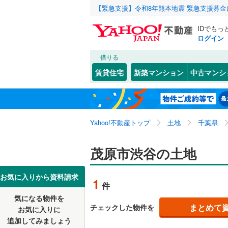
【緊急支援】令和8年熊本地震 緊急支援募
IDでもっ
ログイン
借りる
北海道
JR
北海道
常磐線
(
0
)
こだわり条件
配置、向き、
賃貸住宅
新築マンション
中古マンシ
内房線
(
0
)
前道6m
千葉市
中央区
粟生野
(
(
9
4
東北
青森
鹿島線
(
0
)
平坦地
（
若葉区
上太田
(
(
4
1
関東
東京
武蔵野線
(
Yahoo!不動産トップ
土地
千葉県
北塚
(
1
)
販売、価格、
千葉県のそのほ
銚子市
(
1
三ケ谷
(
2
信越・北陸
かの地域
新潟
地下鉄
茂原市渋谷の土地
東京メト
更地渡し
館山市
(
4
下太田
(
3
野田市
(
3
東海
愛知
私鉄・その他
いすみ鉄
お気に入りから資料請求
立地
1
件
新小轡
(
2
佐倉市
(
6
千葉都市
気になる物件を
最寄りの
近畿
大阪
高師
(
5
)
まとめて
チェックした物件を
お気に入りに
習志野市
京成成田
追加してみましょう
七渡
(
17
)
オンライン対