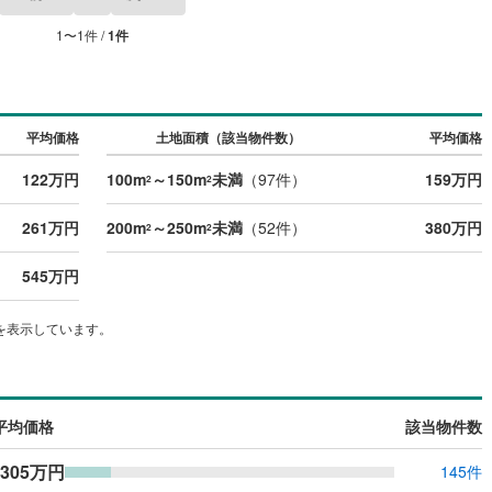
宿町
(
1
)
安房郡鋸南町
(
3
)
1
〜
1
件 /
1
件
平均価格
土地面積（該当物件数）
平均価格
122万円
100m
～150m
未満
（
97
件）
159万円
2
2
261万円
200m
～250m
未満
（
52
件）
380万円
2
2
545万円
を表示しています。
平均価格
該当物件数
305万円
145件