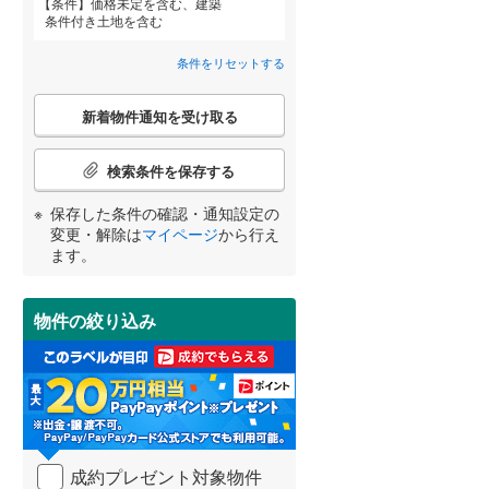
条件
価格未定を含む、建築
八千代市
(
50
)
北総鉄道北総線
(
0
)
条件付き土地を含む
法目
(
15
)
鎌ケ谷市
東武野田線
(
(
31
0
)
)
条件をリセットする
町保
(
1
)
浦安市
(
22
)
詳しく見る
こ
南吉田
(
15
)
新着物件通知を受け取る
宮崎
鹿児島
沖縄
の
八街市
(
104
)
検
山崎
(
1
)
索
検索条件を保存する
富里市
(
31
)
条
東部台
(
2
)
件
保存した条件の確認・通知設定の
香取市
(
4
)
で
する
る
変更・解除は
マイページ
から行え
条件をリセットする
条件をリセットする
条件をリセットする
条件をリセットする
条件をリセットする
条件をリセットする
通
ます。
大網白里市
(
145
)
知
を
香取郡神崎町
(
0
)
受
物件の絞り込み
け
山武郡九十九里町
(
75
)
取
る
長生郡一宮町
(
9
)
・
条
長生郡白子町
(
138
)
件
を
夷隅郡大多喜町
(
2
)
成約プレゼント対象物件
マ