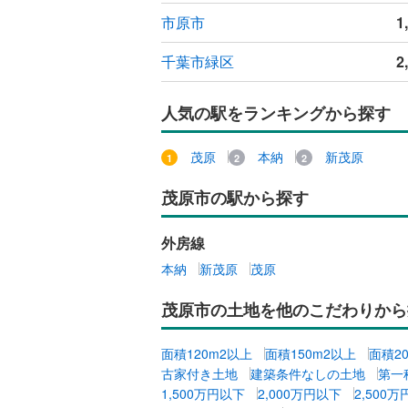
市原市
1
千葉市緑区
2
人気の駅をランキングから探す
茂原
本納
新茂原
茂原市の駅から探す
外房線
本納
新茂原
茂原
茂原市の土地を他のこだわりから
面積120m2以上
面積150m2以上
面積2
古家付き土地
建築条件なしの土地
第一
1,500万円以下
2,000万円以下
2,500