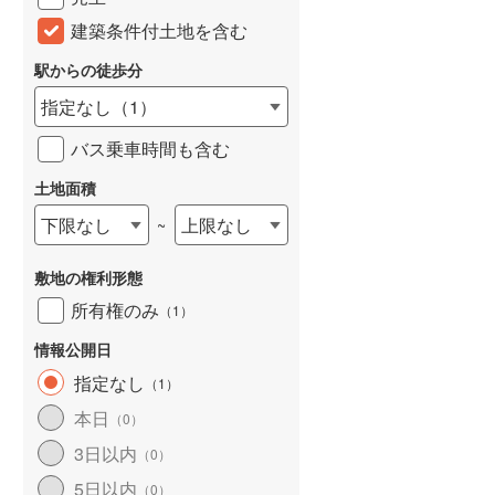
建築条件付土地を含む
駅からの徒歩分
指定なし
（
1
）
バス乗車時間も含む
土地面積
下限なし
上限なし
~
敷地の権利形態
所有権のみ
（
1
）
情報公開日
指定なし
（
1
）
本日
（
0
）
3日以内
（
0
）
5日以内
（
0
）