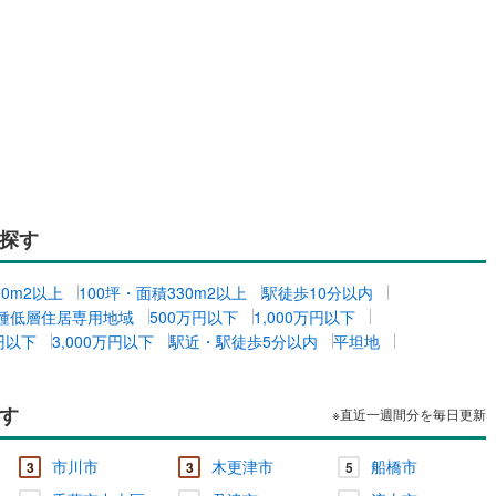
探す
00m2以上
100坪・面積330m2以上
駅徒歩10分以内
種低層住居専用地域
500万円以下
1,000万円以下
万円以下
3,000万円以下
駅近・駅徒歩5分以内
平坦地
す
※直近一週間分を毎日更新
市川市
木更津市
船橋市
3
3
5