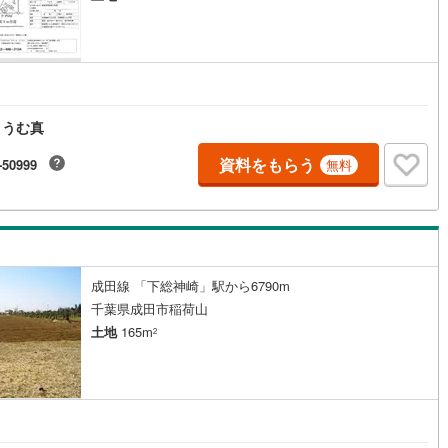
宿町
(
1
)
安房郡鋸南町
(
3
)
とうむ真
資料をもらう
-50999
無料
成田線 「下総神崎」駅から6790m
千葉県成田市稲荷山
土地
165m
2