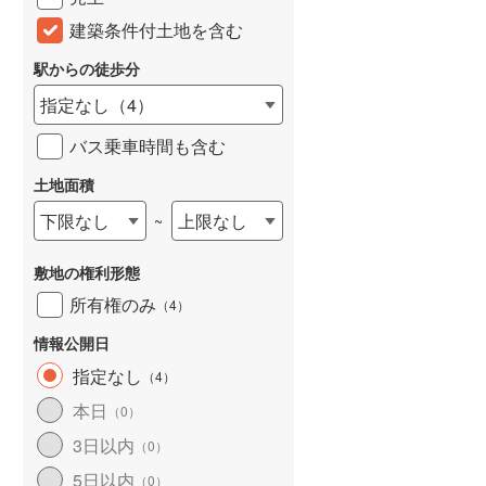
建築条件付土地を含む
駅からの徒歩分
指定なし
（
4
）
バス乗車時間も含む
土地面積
下限なし
上限なし
~
敷地の権利形態
所有権のみ
（
4
）
情報公開日
指定なし
（
4
）
本日
（
0
）
3日以内
（
0
）
5日以内
（
0
）