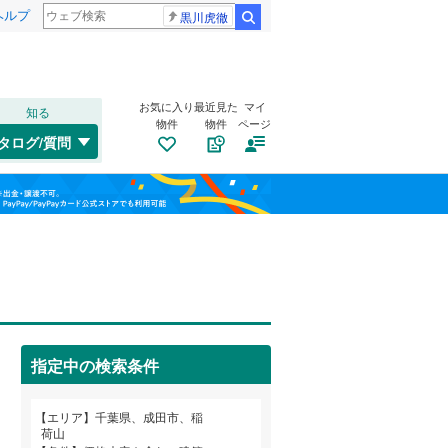
ヘルプ
黒川虎徹
検索
お気に入り
最近見た
マイ
知る
物件
物件
ページ
外房線
(
0
)
タログ/質問
成田線
(
4
)
南道路
（
0
）
稲毛区
宗吾
(
1
(
)
57
)
福島
東金線
(
0
)
古家あり
（
0
）
美浜区
東和田
(
(
5
1
)
)
栃木
群馬
山梨
総武線
(
0
)
馬橋
(
1
)
船橋市
(
177
)
久井崎
(
2
)
松戸市
(
123
)
津富浦
(
5
)
成田市
(
50
)
小湊鐵道
(
0
)
指定中の検索条件
成井
(
1
)
旭市
(
49
)
つくばエクスプレス
(
0
)
小学校まで1km以内
（
0
）
和歌山
エリア
千葉県、成田市、稲
勝浦市
(
5
)
京成千葉線
(
0
)
荷山