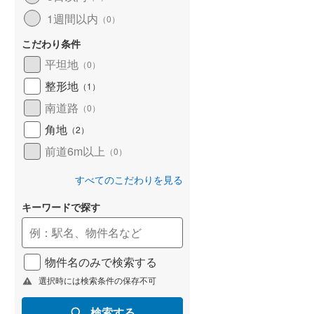
1週間以内
（
0
）
こだわり条件
平坦地
（
0
）
整形地
（
1
）
南道路
（
0
）
角地
（
2
）
前道6m以上
（
0
）
すべてのこだわりを見る
キーワードで探す
物件名のみで検索する
選択時には検索条件の保存不可
検索する