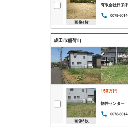
有限会社日栄
0078-6014
画像
4
枚
成田市稲荷山
150万円
物件センター
0078-6014
画像
5
枚