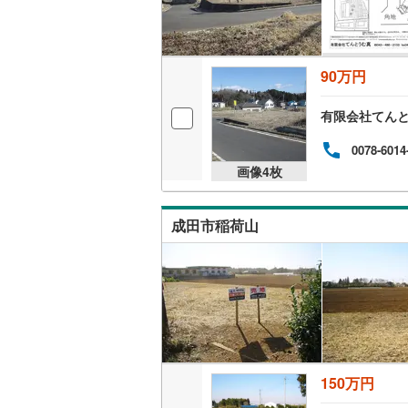
夷隅郡御
90万円
有限会社てん
0078-6014
画像
4
枚
成田市稲荷山
150万円