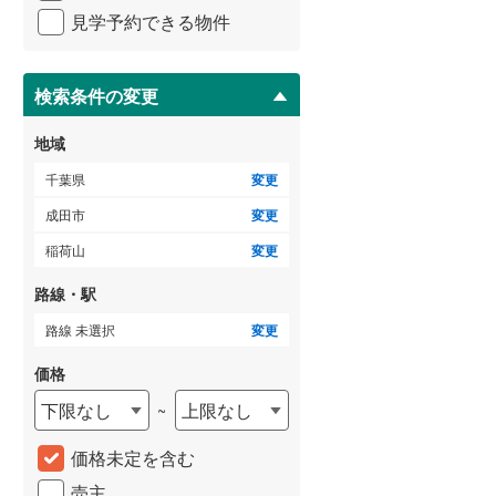
イ
見学予約できる物件
ペ
ー
ジ
に
検索条件の変更
保
存
地域
す
る
千葉県
変更
成田市
変更
稲荷山
変更
路線・駅
路線 未選択
変更
価格
下限なし
上限なし
~
価格未定を含む
売主