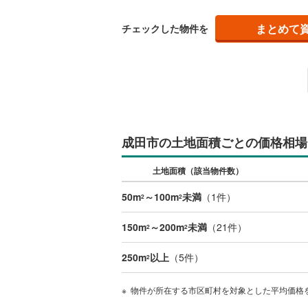
まとめて
チェックした物件を
成田市の土地面積ごとの価格相場
土地面積（該当物件数）
50m
～100m
未満
（
1
件）
2
2
150m
～200m
未満
（
21
件）
2
2
250m
以上
（
5
件）
2
物件が所在する市区町村を対象とした平均価格