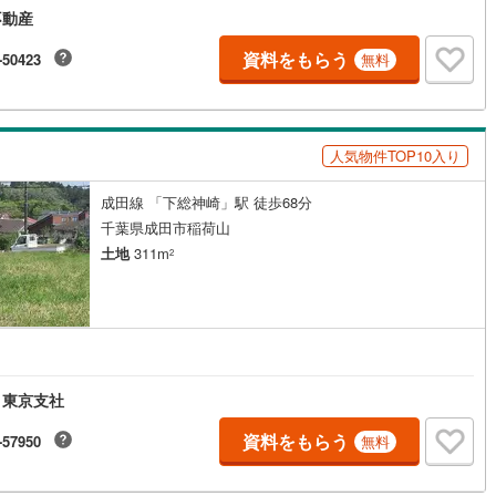
不動産
資料をもらう
-50423
無料
人気物件TOP10入り
成田線 「下総神崎」駅 徒歩68分
千葉県成田市稲荷山
土地
311m
2
 東京支社
資料をもらう
-57950
無料