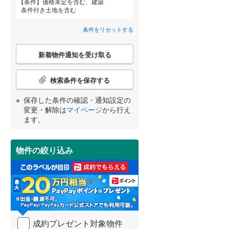
条件
価格未定を含む、建築
八千代市
(
50
)
北総鉄道北総線
(
0
)
条件付き土地を含む
鎌ケ谷市
東武野田線
(
(
31
0
)
)
条件をリセットする
浦安市
(
22
)
詳しく見る
こ
新着物件通知を受け取る
宮崎
鹿児島
沖縄
の
八街市
(
105
)
検
索
検索条件を保存する
富里市
(
29
)
条
件
保存した条件の確認・通知設定の
香取市
(
4
)
で
する
る
変更・解除は
マイページ
から行え
条件をリセットする
条件をリセットする
条件をリセットする
条件をリセットする
条件をリセットする
条件をリセットする
通
ます。
大網白里市
(
142
)
知
を
香取郡神崎町
(
0
)
受
物件の絞り込み
け
山武郡九十九里町
(
75
)
取
る
長生郡一宮町
(
9
)
・
条
長生郡白子町
(
139
)
件
を
夷隅郡大多喜町
(
2
)
成約プレゼント対象物件
マ