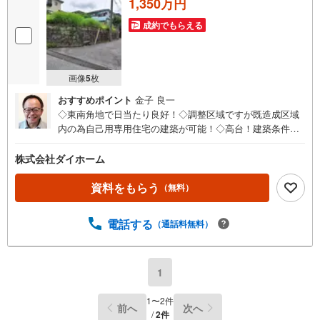
1,350万円
成約でもらえる
画像
5
枚
おすすめポイント
金子 良一
◇東南角地で日当たり良好！◇調整区域ですが既造成区域
内の為自己用専用住宅の建築が可能！◇高台！建築条件あ
りません！
株式会社ダイホーム
資料をもらう
（無料）
電話する
（通話料無料）
1
1
〜
2
件
前へ
次へ
/
2
件