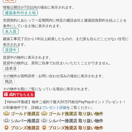
情報公開日が7日以内の場合に表示されます。
建築条件付き土地
売買契約にあたって一定期間内に特定の建設会社と建築請負契約を結ぶことを
条件にしている土地に表示されます。
未入居
建築工事完了日から1年以上経過したものの、まだ誰も住んだことがない住宅に
表示されます。
賃貸中
賃貸中の物件に表示されます。
賃貸中の物件は、原則ご自身でお住まいいただくことができません。
請求済
その物件が資料請求・お問い合わせ済みの場合に表示されます。
既読
その物件を既にご覧になっている場合に表示されます。
成約でもらえる
【Yahoo!不動産】物件ご成約で最大20万円相当PayPayポイントプレゼント！
の対象物件です。詳細は
プレゼント詳細
をご覧ください。
ゴールド推奨店
ゴールド推奨店 取り扱い物件
シルバー推奨店
シルバー推奨店 取り扱い物件
ブロンズ推奨店
ブロンズ推奨店 取り扱い物件