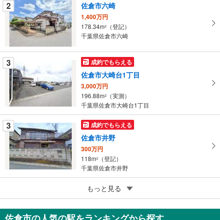
件
2
佐倉市六崎
を
1,400万円
マ
178.34m
（登記）
2
イ
千葉県佐倉市六崎
ペ
ー
3
成約でもらえる
ジ
佐倉市大崎台1丁目
に
3,000万円
保
196.88m
（実測）
2
存
千葉県佐倉市大崎台1丁目
す
る
3
成約でもらえる
佐倉市井野
300万円
118m
（登記）
2
千葉県佐倉市井野
5
佐倉市山崎
もっと見る
1,980万円
1120.66m
（登記）
2
佐倉市の人気の駅をランキングから探す
千葉県佐倉市山崎