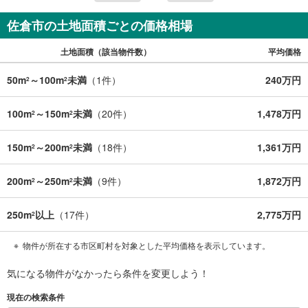
佐倉市の土地面積ごとの価格相場
土地面積（該当物件数）
平均価格
50m
～100m
未満
（
1
件）
240万円
2
2
100m
～150m
未満
（
20
件）
1,478万円
2
2
150m
～200m
未満
（
18
件）
1,361万円
2
2
200m
～250m
未満
（
9
件）
1,872万円
2
2
250m
以上
（
17
件）
2,775万円
2
物件が所在する市区町村を対象とした平均価格を表示しています。
気になる物件がなかったら
条件を変更しよう！
現在の検索条件