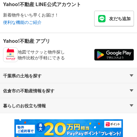
Yahoo!不動産 LINE公式アカウント
新着物件をいち早くお届け！
友だち追加
便利な機能のご紹介
Yahoo!不動産 アプリ
地図でサクッと物件探し
物件比較が手軽にできる
千葉県の土地を探す
佐倉市の不動産情報を探す
路線・駅から探す
地域から探す
暮らしのお役立ち情報
不動産・住宅
賃貸住宅
通勤・通学時間から探す
地図から探す
マンションカタログ
教えて！住まいの先生
新築マンション
中古マンション