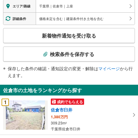
千葉県｜佐倉市｜上座
エリア/路線
価格未定を含む｜建築条件付き土地を含む
詳細条件
こ
新着物件通知を受け取る
の
検
索
検索条件を保存する
条
件
保存した条件の確認・通知設定の変更・解除は
マイページ
から行
で
えます。
通
知
佐倉市の土地をランキングから探す
を
受
1
成約でもらえる
け
佐倉市臼井
取
1,380万円
る
309.23m
2
・
千葉県佐倉市臼井
条