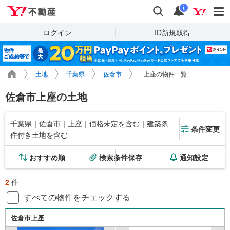
Yahoo!不動産
検索
通知
i
ログイン
ID新規取得
土地
千葉県
佐倉市
上座の物件一覧
佐倉市上座の土地
千葉県｜佐倉市｜上座｜価格未定を含む｜建築条
条件変更
件付き土地を含む
おすすめ順
検索条件保存
通知設定
2
件
すべての物件をチェックする
佐倉市上座