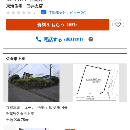
の方は、お電話でお問合せ下さい！・希望日時がありまし
東海住宅 臼井支店
たら備考欄等にご記入下さい！〈スタッフ・店舗〉・女性
-.--
不動産会社レビュー 2件
のスタッフもおります。・キッズスペース完備！DVDや絵
本などをご用意しております。〈ご案内〉・ご案内物件に
資料をもらう
（無料）
より鍵の手配などの必要な場合がありますので、ご迷惑を
お掛けしない為にもお早めにお問い合わせ下さい。・ご案
内の際は、実際の生活がイメージできるように、ご希望に
電話する
（通話料無料）
合わせて学校やスーパー等もご案内致します。〈住宅ロー
ン〉・お客様のご希望や物件に合わせ、各種金融機関から
無理のない最適なプランをご提案致します。・諸費用・金
佐倉市上座
利優遇など何でもご相談下さい。〈その他〉・仲介による
売却の他、ご希望に応じて当社にて買取のご相談にも応じ
ます。・掲載物件以外にも多数物件を揃えております。
京成本線 「ユーカリが丘」駅 徒歩14分
千葉県佐倉市上座
土地
238.75m
2