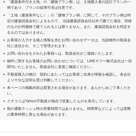
「建築条件付き土地」の「建物プラン例」は、土地購入者の設計プランの一
例であり、プランの採用可否は任意です。
「土地（建築条件なし）」の「建物プラン例」に関して、そのプラン例は特
定の建築請負会社によるもので、 当該建築請負会社以外で建てた場合、同様
のものが同価格で建てられるとは限りません。また、建築請負会社を特定す
るものではありません。
お客様が入力する個人情報を含むお問い合わせデータは、当該物件の取扱会
社に送信され、そこで管理されます。
お問い合わせをされたお客様へは、取扱会社がご連絡いたします。
物件に関するお客様のお問い合わせについては、LINEヤフー株式会社は一切
関与いたしません。取扱会社に直接ご確認ください。
不動産購入の検討、契約にあたってはお客様ご自身が情報を確認し、各会社
より十分な説明を受け判断してください。
本ページの掲載内容は変更される場合があります。あらかじめご了承くださ
い。
クチコミはYahoo!不動産が独自で収集したものを表示しています。
朝の通勤ラッシュ時の所要時間ではありません。時間帯などによっては実際
の乗車時間と異なる場合があります。