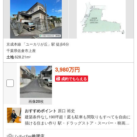
京成本線 「ユーカリが丘」駅 徒歩6分
千葉県佐倉市上座
土地
628.21m
2
3,980万円
成約でもらえる
画像
20
枚
おすすめポイント
原口 裕史
建築条件なし190坪超！庭も駐車も間取りもすべてを自由に
描ける住まい作り 駅・ドラッグストア・スーパー・映画館
が徒歩10分圏内で生活便利な立地〈お問合せ方法〉・イン
ターネットで見学予約が可能です。・当日の見学をご希望
シルバー推奨店