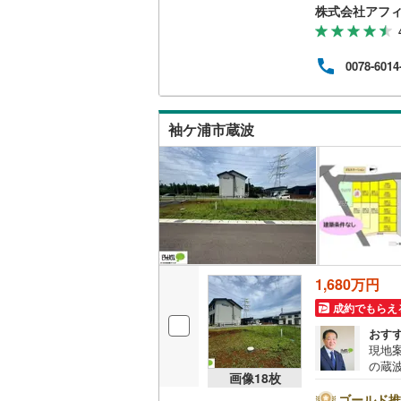
マイ
株式会社アフ
こと
家探
ご相
0078-6014
袖ケ浦市蔵波
1,680万円
成約でもらえ
おす
現地
の蔵
画像
18
枚
す*。
坪！
ゴールド推