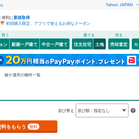
Yahoo! JAPAN
ル
と便利に
新規取得
初回購入限定、アプリで使えるお得なクーポン
検索条件を保存しました
買う
建てる
売る
総武本線
(
0
)
建ち方、日当たり
ョン
新築一戸建て
中古一戸建て
注文住宅
土地
売却査定
カ
この検索条件の新着物件通知は、
マイページ
から設定できます。
)
京葉線
(
0
)
以上
（
26
）
角地
（
6
）
1
)
花見川区
神納
(
3
)
(
26
)
岩手
宮城
秋田
山形
久留里線
(
29
)
16
）
整形地
（
23
）
1
)
緑区
坂戸市場
(
35
)
(
2
)
千葉県、袖ケ浦市、価格未定を含む、建築条件付き土地
神奈川
埼玉
千葉
茨城
0
)
常磐線（各駅停車）
(
0
)
袖ケ浦市の物件一覧
奈良輪
(
9
)
を含む
契約、入居関連など
3
)
市川市
(
147
)
(
2
)
横田
(
6
)
長野
富山
石川
福井
ロ東西線
(
0
)
都営新宿線
(
0
)
（
1
）
第一種低層住居専用地域
2
)
木更津市
(
148
)
)
長浦駅前
（
19
）
(
3
)
閉じる
閉じる
お気に入りリストを見る
お気に入りリストを見る
閉じる
閉じる
4
)
茂原市
(
302
)
岐阜
静岡
三重
道
(
0
)
銚子電気鉄道
(
0
)
検索条件を保存する
並び替え
5
)
東金市
(
131
)
モノレール
(
0
)
流鉄流山線
(
0
)
マイページ
兵庫
京都
滋賀
奈良
資料をもらう
無料
駅が始発駅
（
0
）
海まで2km以内
（
6
）
(
31
)
柏市
(
111
)
高速鉄道アクセス線
(
0
)
京成本線
(
0
)