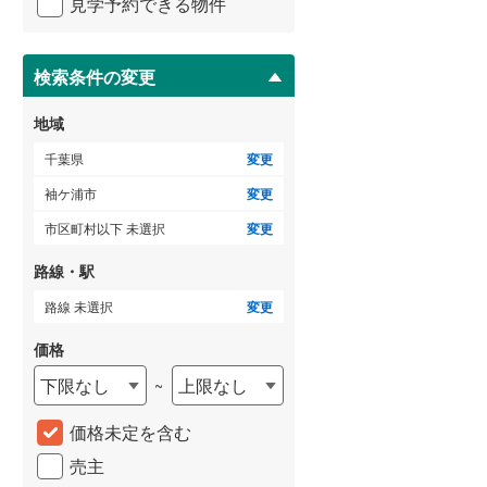
見学予約できる物件
ペ
ー
ジ
に
検索条件の変更
保
存
地域
す
る
千葉県
変更
袖ケ浦市
変更
市区町村以下 未選択
変更
路線・駅
路線 未選択
変更
価格
下限なし
上限なし
~
価格未定を含む
売主