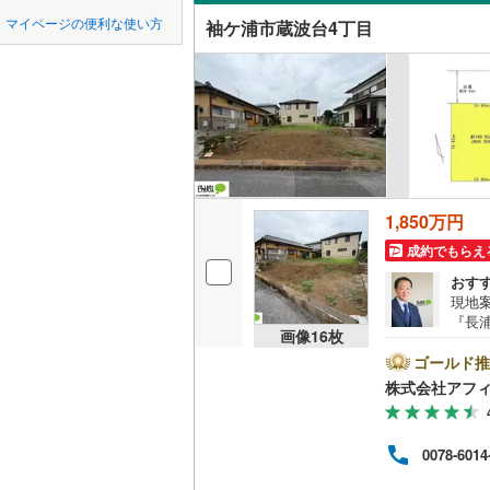
中国
鳥取
市原市
(
8
京成千原
オンライン対
マイページの便利な使い方
袖ケ浦市蔵波台4丁目
我孫子市
山万ユー
四国
徳島
オンライ
東葉高速
君津市
(
4
九州・沖縄
福岡
オンライ
四街道市
印西市
(
8
南房総市
1,850万円
0
0
0
0
0
0
該当物件
該当物件
該当物件
該当物件
該当物件
該当物件
件
件
件
件
件
件
成約でもらえ
山武市
(
1
おす
印旛郡酒
現地案
『長
画像
16
枚
様の
香取郡多
と生
ゴールド推
店で
山武郡芝
株式会社アフ
6m
とな
長生郡睦
探し
0078-6014
相談
長生郡長
数で