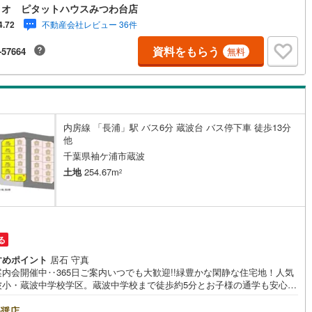
ホームを建てられます。●お客様の笑顔のために。・* 千葉県の不動産の
ィオ ピタットハウスみつわ台店
なら株式会社アフィオにお任せください！● お客様の一生の宝物になるお
不動産会社レビュー 36件
4.72
しの、心強いパートナーになれるよう全力でサポート致します！ご見学や
談には迅速にご対応致します！お気軽にお問合せ下さいませ！
資料をもらう
-57664
無料
内房線 「長浦」駅 バス6分 蔵波台 バス停下車 徒歩13分
他
千葉県袖ケ浦市蔵波
土地
254.67m
2
る
すめポイント
居石 守真
案内会開催中‥365日ご案内いつでも大歓迎!!緑豊かな閑静な住宅地！人気
波小・蔵波中学校学区。蔵波中学校まで徒歩約5分とお子様の通学も安心で
姉崎袖ヶ浦ICまで4.8kmと高速道路へのアクセス良好！■敷地広々約77
■開放感のある角地。■きれいな街並みの大型分譲地■建築条件なし。お好
奨店