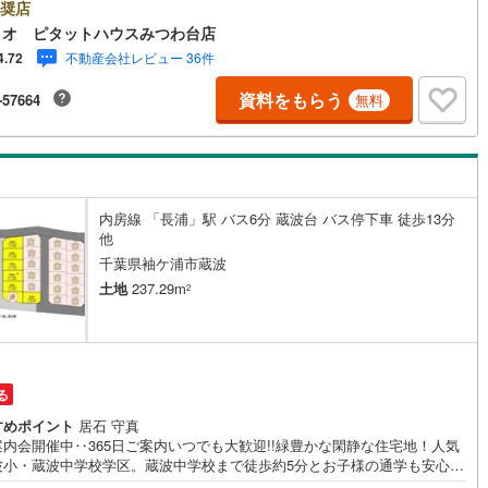
50坪以上■区画整理地内■一括買取可能■設備:公営水道・本下水・都市ガス
奨店
道:北側6m●お客様の笑顔のために。・* 千葉県の不動産のことなら株式会
ィオ ピタットハウスみつわ台店
フィオにお任せください！● お客様の一生の宝物になるお家探しの、心強
不動産会社レビュー 36件
4.72
ートナーになれるよう全力でサポート致します！ご見学やご相談には迅速
対応致します！お気軽にお問合せ下さいませ！
資料をもらう
-57664
無料
内房線 「長浦」駅 バス6分 蔵波台 バス停下車 徒歩13分
他
千葉県袖ケ浦市蔵波
土地
237.29m
2
る
すめポイント
居石 守真
案内会開催中‥365日ご案内いつでも大歓迎!!緑豊かな閑静な住宅地！人気
波小・蔵波中学校学区。蔵波中学校まで徒歩約5分とお子様の通学も安心で
姉崎袖ヶ浦ICまで4.8kmと高速道路へのアクセス良好！■敷地広々約71