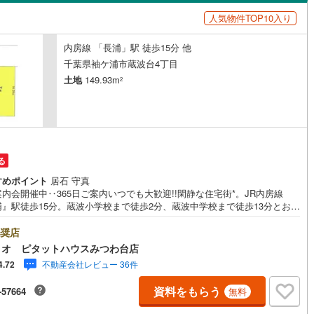
島根
岡山
広島
山口
8
)
流山市
(
54
)
線
(
0
)
京成松戸線
(
0
)
応
人気物件TOP10入り
カリが丘線
(
20
)
(
0
)
鴨川市
芝山鉄道
(
12
(
0
)
)
ン内見(相談)可
香川
（
21
）
愛媛
IT重説可
高知
（
8
）
内房線 「長浦」駅 徒歩15分 他
保存した条件を見る
鉄道
(
0
)
ディズニーリゾートライン
(
0
)
0
)
富津市
(
32
)
千葉県袖ケ浦市蔵波台4丁目
佐賀
長崎
熊本
大分
土地
149.93m
ン対応とは？
2
(
47
)
袖ケ浦市
(
56
)
)
白井市
(
7
)
(
37
)
匝瑳市
(
59
)
この条件で検索する
この条件で検索する
この条件で検索する
この条件で検索する
この条件で検索する
この条件で検索する
市区町村以下を選択
市区町村を選択す
駅を選択する
る
76
)
いすみ市
(
55
)
すめポイント
居石 守真
々井町
(
7
)
印旛郡栄町
(
3
)
内会開催中‥365日ご案内いつでも大歓迎!!閑静な住宅街*。JR内房線
浦』駅徒歩15分。蔵波小学校まで徒歩2分、蔵波中学校まで徒歩13分とお子
通学も安心です。コンビニやスーパー、ドラックストアまで徒歩10分圏内
古町
(
14
)
香取郡東庄町
(
0
)
活便利！■敷地広々約45坪■建築条件無し。お好きなハウスメーカー、工務
奨店
マイホームを建てられます。■設備:公営水道・本下水・都市ガス■前面道路
山町
(
3
)
山武郡横芝光町
(
95
)
ィオ ピタットハウスみつわ台店
と駐車も楽々■更地渡し●お客様の笑顔のために。・* 千葉県の不動産のこ
不動産会社レビュー 36件
4.72
ら株式会社アフィオにお任せください！● お客様の一生の宝物になるお家
沢町
(
21
)
長生郡長生村
(
81
)
の、心強いパートナーになれるよう全力でサポート致します！ご見学やご
資料をもらう
-57664
無料
には迅速にご対応致します！お気軽にお問合せ下さいませ！・豊富な物件
柄町
(
10
)
長生郡長南町
(
2
)
、ご希望のお家探しが楽々できます。・売却のご相談も秘密厳守でスピー