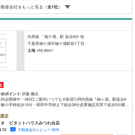
ーに対応。
宿町
(
1
)
安房郡鋸南町
(
3
)
不動産会社をもっと見る（
全
1
社
）
内房線 「袖ケ浦」駅 徒歩6分 他
千葉県袖ケ浦市袖ケ浦駅前1丁目
土地
165.66m
2
る
すめポイント
伊藤 楓汰
内会開催中‥365日ご案内いつでも大歓迎!!JR内房線『袖ヶ浦』駅徒歩6
良輪小学校徒歩15分・昭和中学校まで徒歩28分必要施設充実で徒歩5分圏
園もすぐそばで子育て世代に優しい住環境です*。■敷地面積:165.66m2
50坪以上■区画整理地内■一括買取可能■設備:公営水道・本下水・都市ガス
奨店
道:南側6m●お客様の笑顔のために。・* 千葉県の不動産のことなら株式会
ィオ ピタットハウスみつわ台店
フィオにお任せください！● お客様の一生の宝物になるお家探しの、心強
不動産会社レビュー 36件
4.72
ートナーになれるよう全力でサポート致します！ご見学やご相談には迅速