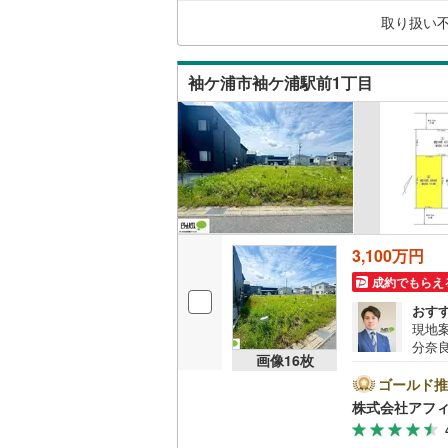
ディ
夷隅郡御
取り扱い
袖ケ浦市袖ケ浦駅前1丁目
3,100万円
成約でもらえ
おす
現地案
分奈
画像
16
枚
内！公
広々
ゴールド推
■接
株式会社アフ
社ア
いパ