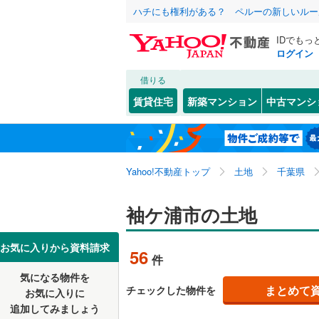
ハチにも権利がある？ ペルーの新しいルー
IDでもっ
ログイン
借りる
北海道
JR
北海道
常磐線
(
0
)
こだわり条件
配置、向き、
賃貸住宅
新築マンション
中古マンシ
内房線
(
47
前道6m
千葉市
中央区
今井
(
1
(
)
9
東北
青森
鹿島線
(
0
)
平坦地
（
若葉区
蔵波
(
11
(
4
)
関東
東京
武蔵野線
(
Yahoo!不動産トップ
土地
千葉県
代宿
(
2
)
販売、価格、
千葉県のそのほ
銚子市
(
1
のぞみ野
信越・北陸
かの地域
新潟
地下鉄
袖ケ浦市の土地
東京メト
更地渡し
館山市
(
4
福王台
(
1
野田市
(
3
東海
愛知
私鉄・その他
いすみ鉄
お気に入りから資料請求
56
件
立地
佐倉市
(
6
千葉都市
気になる物件を
近畿
大阪
まとめて
チェックした物件を
お気に入りに
最寄りの
習志野市
京成成田
追加してみましょう