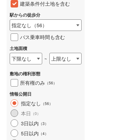
建築条件付土地を含む
駅からの徒歩分
指定なし
（
56
）
バス乗車時間も含む
土地面積
下限なし
上限なし
~
敷地の権利形態
所有権のみ
（
56
）
情報公開日
指定なし
（
56
）
本日
（
0
）
3日以内
（
3
）
5日以内
（
4
）