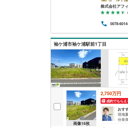
きな
株式会社アフ
ス・
ら株
の、
0078-6014
には
で、
ィー
袖ケ浦市袖ケ浦駅前1丁目
2,750万円
成約でもらえ
おす
現地案
分奈
画像
16
枚
内！公