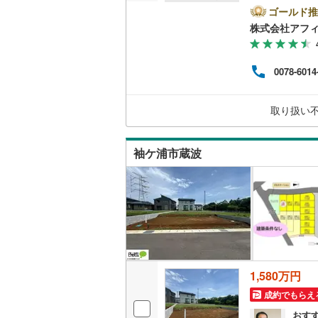
坪！
ゴールド推
し。
株式会社アフ
気・
産の
るお
0078-6014
学や
な物
スピ
取り扱い
袖ケ浦市蔵波
1,580万円
成約でもらえ
おす