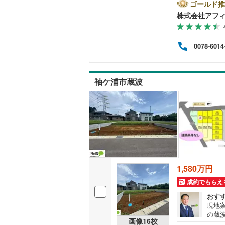
広々
ゴールド推
■接
株式会社アフ
社ア
いパ
にご
0078-6014
袖ケ浦市蔵波
1,580万円
成約でもらえ
おす
現地
の蔵
画像
16
枚
す*。