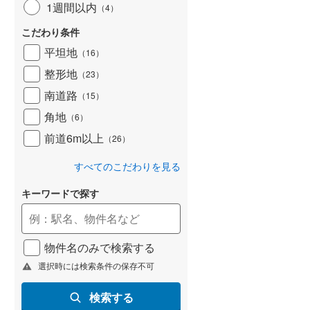
1週間以内
（
4
）
こだわり条件
平坦地
（
16
）
整形地
（
23
）
南道路
（
15
）
角地
（
6
）
前道6m以上
（
26
）
すべてのこだわりを見る
キーワードで探す
物件名のみで検索する
選択時には検索条件の保存不可
検索する