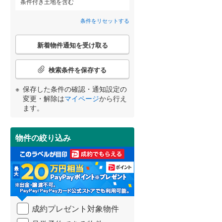
条件付き土地を含む
八千代市
(
50
)
北総鉄道北総線
(
0
)
条件をリセットする
鎌ケ谷市
東武野田線
(
(
31
0
)
)
こ
浦安市
(
22
)
新着物件通知を受け取る
の
宮崎
鹿児島
沖縄
詳しく見る
検
八街市
(
104
)
索
検索条件を保存する
条
富里市
(
31
)
件
保存した条件の確認・通知設定の
で
変更・解除は
マイページ
から行え
香取市
(
4
)
通
する
る
条件をリセットする
条件をリセットする
条件をリセットする
条件をリセットする
条件をリセットする
条件をリセットする
ます。
知
大網白里市
(
145
)
を
受
香取郡神崎町
(
0
)
物件の絞り込み
け
取
山武郡九十九里町
(
75
)
る
・
長生郡一宮町
(
9
)
条
件
長生郡白子町
(
138
)
を
成約プレゼント対象物件
マ
夷隅郡大多喜町
(
2
)
イ