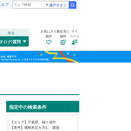
ヘルプ
瀬戸サオリ
検索
お気に入り
最近見た
マイ
知る
物件
物件
ページ
外房線
(
0
)
タログ/質問
成田線
(
0
)
南道路
（
15
）
稲毛区
久保田
(
(
58
4
)
)
福島
東金線
(
0
)
古家あり
（
1
）
美浜区
滝の口
(
(
5
1
)
)
栃木
群馬
山梨
総武線
(
0
)
野里
(
2
)
船橋市
(
177
)
蔵波台
(
2
)
松戸市
(
122
)
袖ケ浦駅前
(
7
)
成田市
(
49
)
小湊鐵道
(
0
)
指定中の検索条件
旭市
(
49
)
つくばエクスプレス
(
0
)
和歌山
小学校まで1km以内
（
17
）
エリア
千葉県、袖ケ浦市
勝浦市
(
5
)
京成千葉線
(
0
)
条件
価格未定を含む、建築