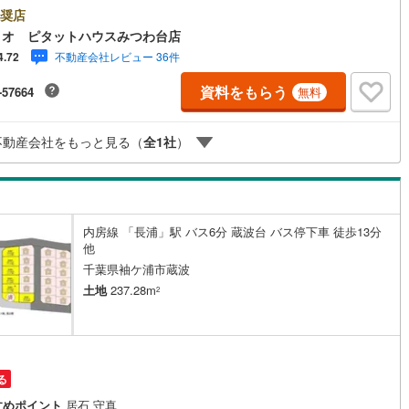
■南道路につき日当たり良好■きれいな街並みの大型分譲地■建築条件な
奨店
お好きなハウスメーカー、工務店でマイホームを建てられます ■設備:電
ィオ ピタットハウスみつわ台店
東京ガス・公営水道・浄化槽●お客様の笑顔のために。・* 千葉県の不動
不動産会社レビュー 36件
4.72
ことなら株式会社アフィオにお任せください！● お客様の一生の宝物にな
家探しの、心強いパートナーになれるよう全力でサポート致します！ご見
資料をもらう
-57664
無料
ご相談には迅速にご対応致します！お気軽にお問合せ下さいませ！・豊富
件数で、ご希望のお家探しが楽々できます。・売却のご相談も秘密厳守で
ーディーに対応。
不動産会社をもっと見る（
全
1
社
）
内房線 「長浦」駅 バス6分 蔵波台 バス停下車 徒歩13分
他
千葉県袖ケ浦市蔵波
土地
237.28m
2
る
すめポイント
居石 守真