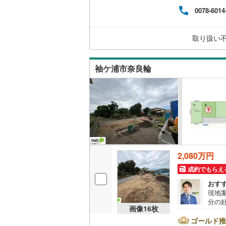
にご
0078-6014
取り扱い
袖ケ浦市奈良輪
2,080万円
成約でもらえ
おす
現地案
分の
画像
16
枚
歩圏
しめ
ゴールド推