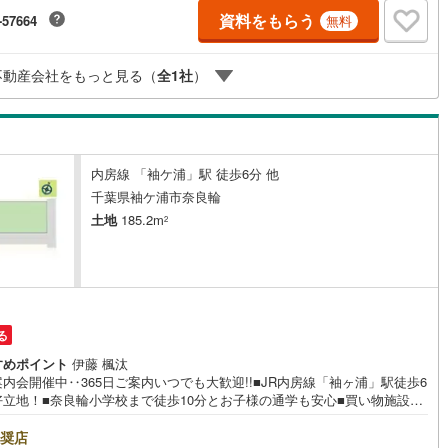
対応致します！お気軽にお問合せ下さいませ！
資料をもらう
-57664
無料
不動産会社をもっと見る（
全
1
社
）
内房線 「袖ケ浦」駅 徒歩6分 他
千葉県袖ケ浦市奈良輪
土地
185.2m
2
る
すめポイント
伊藤 楓汰
内会開催中‥365日ご案内いつでも大歓迎!!■JR内房線「袖ヶ浦」駅徒歩6
好立地！■奈良輪小学校まで徒歩10分とお子様の通学も安心■買い物施設徒
内で生活便利■アウトレットまで車で約10分と気軽にお買い物やお食事を楽
ます ■敷地広々約56坪■建築条件なし！お好きなハウスメーカー、工務店で
奨店