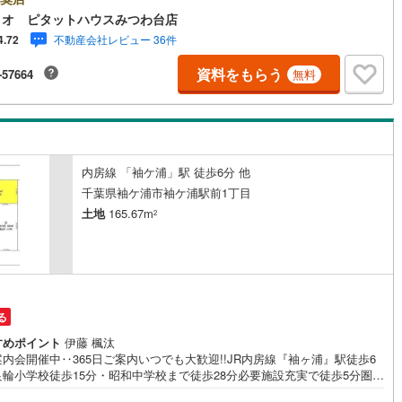
ハウスメーカー、工務店でマイホームを建てられます ■設備:電気・東京ガ
ィオ ピタットハウスみつわ台店
公営水道・浄化槽●お客様の笑顔のために。・* 千葉県の不動産のことな
不動産会社レビュー 36件
4.72
式会社アフィオにお任せください！● お客様の一生の宝物になるお家探し
心強いパートナーになれるよう全力でサポート致します！ご見学やご相談
資料をもらう
-57664
無料
迅速にご対応致します！お気軽にお問合せ下さいませ！・豊富な物件数
ご希望のお家探しが楽々できます。・売却のご相談も秘密厳守でスピーデ
に対応。
内房線 「袖ケ浦」駅 徒歩6分 他
千葉県袖ケ浦市袖ケ浦駅前1丁目
土地
165.67m
2
る
すめポイント
伊藤 楓汰
内会開催中‥365日ご案内いつでも大歓迎!!JR内房線『袖ヶ浦』駅徒歩6
良輪小学校徒歩15分・昭和中学校まで徒歩28分必要施設充実で徒歩5分圏
園もすぐそばで子育て世代に優しい住環境です*。■敷地面積:165.67m2