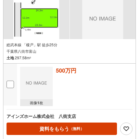
総武本線 「榎戸」駅 徒歩25分
千葉県八街市富山
土地
297.58m
2
500万円
画像
1
枚
アインズホーム株式会社 八街支店
資料をもらう
（無料）