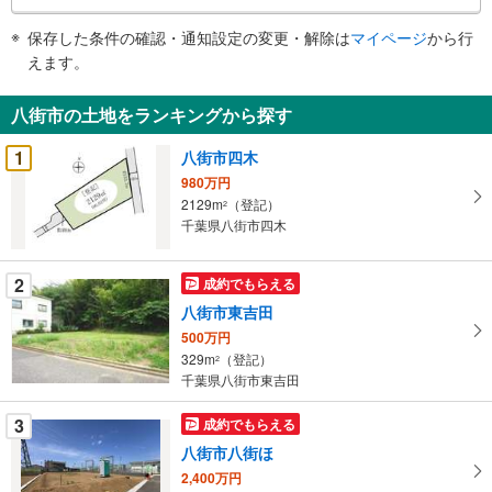
条
件
保存した条件の確認・通知設定の変更・解除は
マイページ
から行
で
えます。
通
知
八街市の土地をランキングから探す
を
受
1
八街市四木
け
980万円
取
2129m
（登記）
2
る
千葉県八街市四木
・
条
2
成約でもらえる
件
八街市東吉田
を
500万円
マ
329m
（登記）
2
イ
千葉県八街市東吉田
ペ
ー
3
成約でもらえる
ジ
八街市八街ほ
に
2,400万円
保