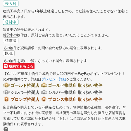
未入居
建築工事完了日から1年以上経過したものの、まだ誰も住んだことがない住宅に
表示されます。
賃貸中
賃貸中の物件に表示されます。
賃貸中の物件は、原則ご自身でお住まいいただくことができません。
請求済
その物件が資料請求・お問い合わせ済みの場合に表示されます。
既読
その物件を既にご覧になっている場合に表示されます。
成約でもらえる
【Yahoo!不動産】物件ご成約で最大20万円相当PayPayポイントプレゼント！
の対象物件です。詳細は
プレゼント詳細
をご覧ください。
ゴールド推奨店
ゴールド推奨店 取り扱い物件
シルバー推奨店
シルバー推奨店 取り扱い物件
ブロンズ推奨店
ブロンズ推奨店 取り扱い物件
広告商品を購入している不動産会社のうち、物件情報の正確性、法令遵守、ヤ
フー不動産における成約実績等、当社所定の基準を満たした優良な店舗運営を
実践していると認めた不動産会社（もしくは当該認定を受けた不動産会社の取
扱物件）に表示されます。