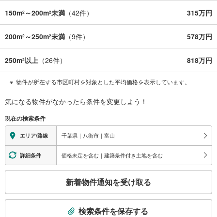
150m
～200m
未満
（
42
件）
315万円
2
2
200m
～250m
未満
（
9
件）
578万円
2
2
250m
以上
（
26
件）
818万円
2
物件が所在する市区町村を対象とした平均価格を表示しています。
気になる物件がなかったら
条件を変更しよう！
現在の検索条件
千葉県｜八街市｜富山
エリア/路線
価格未定を含む｜建築条件付き土地を含む
詳細条件
こ
新着物件通知を受け取る
の
検
索
検索条件を保存する