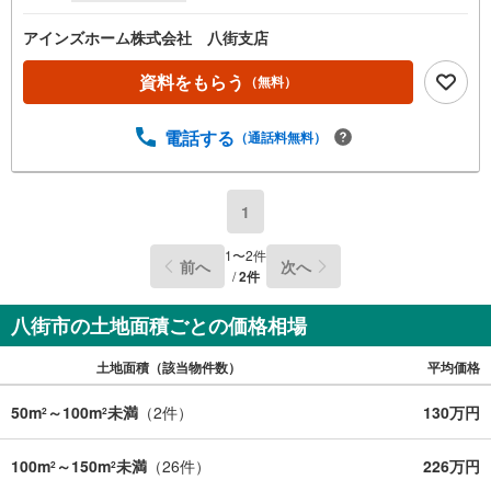
アインズホーム株式会社 八街支店
資料をもらう
（無料）
電話する
（通話料無料）
1
1
〜
2
件
前へ
次へ
/
2
件
八街市の土地面積ごとの価格相場
土地面積（該当物件数）
平均価格
50m
～100m
未満
（
2
件）
130万円
2
2
100m
～150m
未満
（
26
件）
226万円
2
2