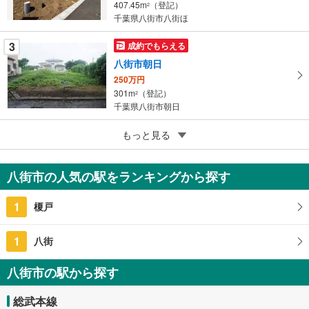
407.45m
（登記）
2
存
千葉県八街市八街ほ
す
る
3
成約でもらえる
八街市朝日
250万円
301m
（登記）
2
千葉県八街市朝日
3
もっと見る
成約でもらえる
八街市みどり台1丁目
480万円
八街市の人気の駅をランキングから探す
208.01m
（実測）
2
千葉県八街市みどり台1丁目
1
榎戸
1
八街
八街市の駅から探す
総武本線