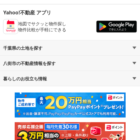
Yahoo!不動産 アプリ
地図でサクッと物件探し
物件比較が手軽にできる
千葉県の土地を探す
八街市の不動産情報を探す
路線・駅から探す
地域から探す
暮らしのお役立ち情報
不動産・住宅
賃貸住宅
通勤・通学時間から探す
地図から探す
マンションカタログ
教えて！住まいの先生
新築マンション
中古マンション
新築一戸建て
中古一戸建て
注文住宅
土地