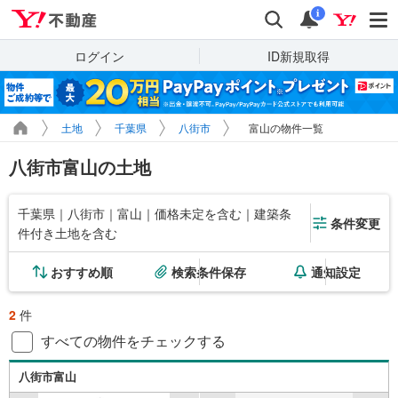
Yahoo!不動産
検索
通知
i
ログイン
ID新規取得
土地
千葉県
八街市
富山の物件一覧
八街市富山の土地
千葉県｜八街市｜富山｜価格未定を含む｜建築条
条件変更
件付き土地を含む
おすすめ順
検索条件保存
通知設定
2
件
すべての物件をチェックする
八街市富山