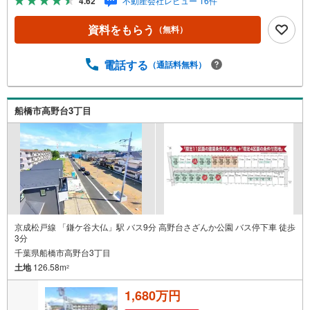
4.62
不動産会社レビュー 16件
ランが可能な広さ♪忙しい方にも嬉しいスーパーやコンビ
ニが徒歩圏内♪お子様とすぐに遊びに行ける距離に公園が
資料をもらう
（無料）
あるのは嬉しい♪◆周辺環境◆船橋市立八木が谷北小学
校 徒歩18分船橋市立八木が谷中学校 徒歩18分やまびこ
保育園 徒歩23分食鮮館ヒフミ 徒歩5分ローソン白井根
電話する
（通話料無料）
店 徒歩1分北総白井病院 徒歩7分八木が谷北公園 徒歩6
分閑静な住宅街で、緑が多く公園も点在している船橋市高
野台3丁目に条件なし売地が登場です!!近くに日本大学理工
船橋市高野台3丁目
学部があり、学生向けの施設や商店も見られ、幹線道路か
ら少し入った落ち着いた雰囲気のエリアです♪
京成松戸線 「鎌ケ谷大仏」駅 バス9分 高野台さざんか公園 バス停下車 徒歩
3分
千葉県船橋市高野台3丁目
土地
126.58m
2
1,680万円