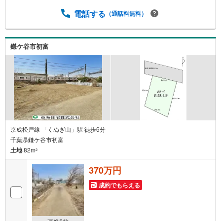
したエリア♪◆周辺環境◆八千代市立睦小学校 徒歩24分
八千代市立睦中学校 徒歩38分睦北保育園 徒歩24分スー
電話する
（通話料無料）
パーチェーンカワグチ 徒歩31分ファミリーマート 徒歩2
1分 都市の利便性と調和した、非常に落ち着いた環境が特
徴の八千代市島田に「条件なし売地」が登場です！のどか
鎌ケ谷市初富
な環境の中でのびのびとした子育てもできるエリアで新生
活をスタートしてみませんか♪
京成松戸線 「くぬぎ山」駅 徒歩6分
千葉県鎌ケ谷市初富
土地
82m
2
370万円
成約でもらえる