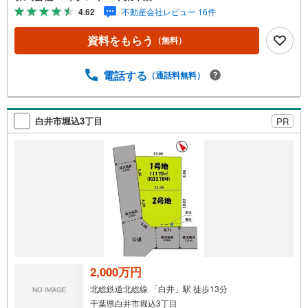
ニーズに合わせた設計ができる♪土地約40～45坪、多彩な
4.62
不動産会社レビュー 16件
プランが可能な広さ♪忙しい方にも嬉しいスーパーやコン
ビニが徒歩圏内♪お子様とすぐに遊びに行ける距離に公園
資料をもらう
（無料）
があるのは嬉しい♪◆周辺環境◆船橋市立八木が谷北小学
校 徒歩18分船橋市立八木が谷中学校 徒歩18分やまびこ
保育園 徒歩23分食鮮館ヒフミ 徒歩5分ローソン白井根
電話する
（通話料無料）
店 徒歩1分北総白井病院 徒歩7分八木が谷北公園 徒歩6
分閑静な住宅街で、緑が多く公園も点在している船橋市高
野台3丁目に条件付き売地が登場です!!近くに日本大学理工
白井市堀込3丁目
PR
学部があり、学生向けの施設や商店も見られ、幹線道路か
ら少し入った落ち着いた雰囲気のエリアです♪
2,000万円
北総鉄道北総線 「白井」駅 徒歩13分
千葉県白井市堀込3丁目