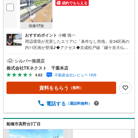
成約でもらえる
画像
17
枚
おすすめポイント
小幡 慎一
周辺環境が充実したエリアに「条件なし売地」全34区画の
内11区画が登場♪◆アクセス◆京成松戸線「鎌ケ谷大仏」
駅 徒歩26分◆設備◆同じ時期に生活をスタートさせるご
家族の多い分譲地は、困ったときも心強い♪お好きなハウ
シルバー推奨店
スメーカーで建築できる「建築条件なし」♪ご家族のスタ
株式会社TKネクスト 千葉本店
イルに合った住まいをご提案♪土地約40～45坪、多彩なプ
4.62
不動産会社レビュー 16件
ランが可能な広さ♪忙しい方にも嬉しいスーパーやコンビ
ニが徒歩圏内♪お子様とすぐに遊びに行ける距離に公園が
資料をもらう
（無料）
あるのは嬉しい♪◆周辺環境◆船橋市立八木が谷北小学
校 徒歩18分船橋市立八木が谷中学校 徒歩18分やまびこ
保育園 徒歩23分食鮮館ヒフミ 徒歩5分ローソン白井根
電話する
（通話料無料）
店 徒歩1分北総白井病院 徒歩7分八木が谷北公園 徒歩6
分閑静な住宅街で、緑が多く公園も点在している船橋市高
野台3丁目に条件なし売地が登場です!!近くに日本大学理工
船橋市高野台3丁目
学部があり、学生向けの施設や商店も見られ、幹線道路か
ら少し入った落ち着いた雰囲気のエリアです♪