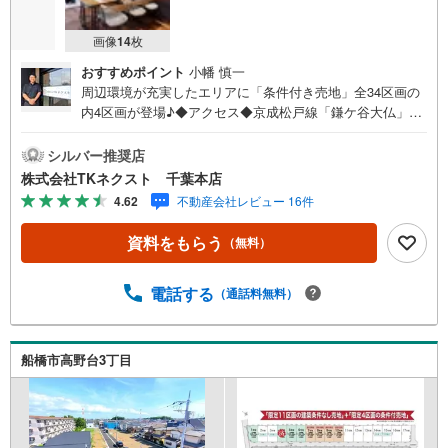
画像
14
枚
おすすめポイント
小幡 慎一
周辺環境が充実したエリアに「条件付き売地」全34区画の
内4区画が登場♪◆アクセス◆京成松戸線「鎌ケ谷大仏」
駅 徒歩26分◆設備◆同じ時期に生活をスタートさせるご
家族の多い分譲地は、困ったときも心強い♪人気のエリア
シルバー推奨店
で条件付き売地をお得に購入♪ご家族のライフスタイルや
株式会社TKネクスト 千葉本店
ニーズに合わせた設計ができる♪土地約40～45坪、多彩な
4.62
不動産会社レビュー 16件
プランが可能な広さ♪忙しい方にも嬉しいスーパーやコン
ビニが徒歩圏内♪お子様とすぐに遊びに行ける距離に公園
資料をもらう
（無料）
があるのは嬉しい♪◆周辺環境◆船橋市立八木が谷北小学
校 徒歩18分船橋市立八木が谷中学校 徒歩18分やまびこ
保育園 徒歩23分食鮮館ヒフミ 徒歩5分ローソン白井根
電話する
（通話料無料）
店 徒歩1分北総白井病院 徒歩7分八木が谷北公園 徒歩6
分閑静な住宅街で、緑が多く公園も点在している船橋市高
野台3丁目に条件付き売地が登場です!!近くに日本大学理工
船橋市高野台3丁目
学部があり、学生向けの施設や商店も見られ、幹線道路か
ら少し入った落ち着いた雰囲気のエリアです♪