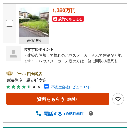
1,380万円
成約でもらえる
画像
10
枚
おすすめポイント
・建築条件無しで憧れのハウスメーカーさんで建築が可能
です！・ハウスメーカー未定の方は一緒に間取り提案も致
します！・スーパー、コンビニ、ドラッグストアが徒歩7分
圏内で日々のお買い物に嬉しい立地。
ゴールド推奨店
東海住宅 緑が丘支店
4.75
不動産会社レビュー 16件
資料をもらう
（無料）
電話する
（通話料無料）