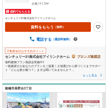
土地 111.7m
2
成約でもらえる
センチュリー21株式会社アイリンクホーム
資料をもらう
（無料）
電話する
（通話料無料）
不動産会社おすすめポイント
センチュリー21株式会社アイリンクホーム
ブロンズ推奨店
無料建物プラン相談会実施中!!
一級建築士があなたのプランをご提案！土地選びから家づくりまでサポー
ト『どんな家が建つ？』まずは聞いてみませんか？
もっと見る
◆◆
～住まい探しなら【アイリンクホーム】にお任せください～
北総線『白井』駅徒歩13分～
船橋市高野台3丁目
池の上小学校 徒歩9分
てらお（スーパー）徒歩2分
セブンイレブン 徒歩2分
建築条件無し☆お好きなハウスメーカーでの建築可能!!