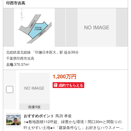
印西市吉高
北総鉄道北総線 「印旛日本医大」駅 徒歩39分
千葉県印西市吉高
土地
370.37m
2
1,200万円
成約でもらえる
画像
1
枚
おすすめポイント
馬渕 孝俊
○●敷地面積112坪超、緑豊かな環境！間口30mと間取りの
叶えやすい土地●○「建築条件なし」お好きなハウスメーカ