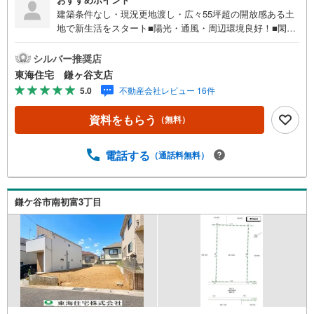
建築条件なし・現況更地渡し・広々55坪超の開放感ある土
地で新生活をスタート■陽光・通風・周辺環境良好！■閑静
な住宅街・周辺交通量少なめ！■現況更地渡し■土地面積:18
4m2以上■緑豊か■住宅ご購入に関する様々なご質問などお
シルバー推奨店
気軽にお問合せください！頭金0円からの住宅購入をサポー
東海住宅 鎌ヶ谷支店
ト！●自己資金が少ない方・自営業や勤続年数が少なく不安
5.0
不動産会社レビュー 16件
のある方、お借入れのある方等住宅ローン相談実施中！○○
現地見学・ご来店（事前にご予約ください）○○営業時間/9:
資料をもらう
（無料）
30～18:30営業時間中はお電話のお問い合わせがスムーズで
す！定休日/火曜日・水曜日所要時間のめやす■現地物件見
学（60分～）■物件探しのご相談（30分～）■資金計画のご
電話する
（通話料無料）
相談（45分～）■不動産売買のポイントと注意点のご説明
（60分～）■その他のご相談（30分～）●ご案内はお客様の
お時間のご都合に合わせて約30分位から可能です。明るい
鎌ケ谷市南初富3丁目
時間に内見をして詳しいお話は改めて夕方になど臨機応変
ご対応させて頂きます。