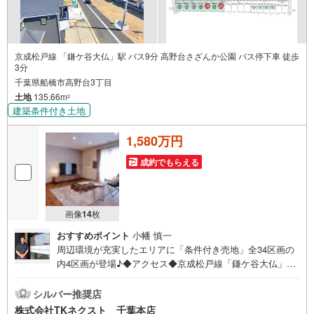
京成松戸線 「鎌ケ谷大仏」駅 バス9分 高野台さざんか公園 バス停下車 徒歩
3分
千葉県船橋市高野台3丁目
土地
135.66m
2
建築条件付き土地
1,580万円
成約でもらえる
画像
14
枚
おすすめポイント
小幡 慎一
周辺環境が充実したエリアに「条件付き売地」全34区画の
内4区画が登場♪◆アクセス◆京成松戸線「鎌ケ谷大仏」
駅 徒歩26分◆設備◆同じ時期に生活をスタートさせるご
家族の多い分譲地は、困ったときも心強い♪人気のエリア
シルバー推奨店
で条件付き売地をお得に購入♪ご家族のライフスタイルや
株式会社TKネクスト 千葉本店