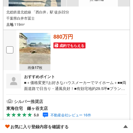
北総鉄道北総線 「西白井」駅 徒歩22分
千葉県白井市冨士
土地
119m
2
880万円
成約でもらえる
画像
17
枚
おすすめポイント
■＋価格変更!!お好きなハウスメーカーでマイホーム＋■■両
面道路で日当り・通風良好！■有効宅地約29.5坪■プランの
ご提案致します！ご希望をお聞かせください■モデル棟のご
案内いたします
シルバー推奨店
東海住宅 鎌ヶ谷支店
5.0
不動産会社レビュー 16件
お気に入り登録内容を確認する
資料をもらう
（無料）