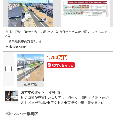
京成松戸線 「鎌ケ谷大仏」駅 バス9分 高野台さざんか公園 バス停下車 徒歩
3分
千葉県船橋市高野台3丁目
土地
129.53m
2
1,780万円
成約でもらえる
画像
17
枚
おすすめポイント
小幡 慎一
周辺環境が充実したエリアに「条件なし売地」全34区画の
内11区画が登場♪◆アクセス◆京成松戸線「鎌ケ谷大仏」
駅 徒歩26分◆設備◆同じ時期に生活をスタートさせるご
家族の多い分譲地は、困ったときも心強い♪お好きなハウ
シルバー推奨店