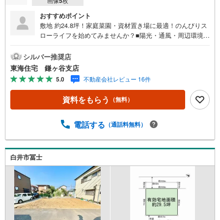
画像
5
枚
おすすめポイント
敷地 約24.8坪！家庭菜園・資材置き場に最適！のんびりス
ローライフを始めてみませんか？■陽光・通風・周辺環境良
好です！■閑静な住宅街・周辺交通量少なめです！■当日の
ご見学も可能です!! ■住宅ご購入に関する様々なご質問など
シルバー推奨店
お気軽にお問合せください！頭金0円からの住宅購入をサポ
東海住宅 鎌ヶ谷支店
ート！●自己資金が少ない方・自営業や勤続年数が少なく不
5.0
不動産会社レビュー 16件
安のある方、お借入れのある方等住宅ローン相談実施中！○
○現地見学・ご来店（事前にご予約ください）○○営業時間/
資料をもらう
（無料）
9:30～18:30営業時間中はお電話のお問い合わせがスムーズ
です！定休日/火曜日・水曜日所要時間のめやす■現地物件
見学（60分～）■物件探しのご相談（30分～）■資金計画の
電話する
（通話料無料）
ご相談（45分～）■不動産売買のポイントと注意点のご説
明（60分～）■その他のご相談（30分～）●ご案内はお客様
のお時間のご都合に合わせて約30分位から可能です。明る
白井市冨士
い時間に内見をして詳しいお話は改めて夕方になど臨機応
変ご対応させて頂きます。