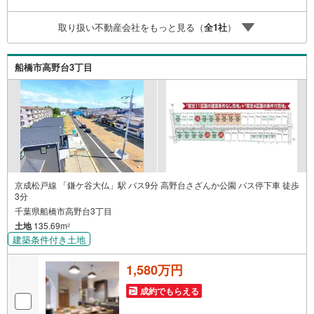
店 徒歩1分北総白井病院 徒歩7分八木が谷北公園 徒歩6
分閑静な住宅街で、緑が多く公園も点在している船橋市高
取り扱い不動産会社をもっと見る（
全
1
社
）
野台3丁目に条件付き売地が登場です!!近くに日本大学理工
学部があり、学生向けの施設や商店も見られ、幹線道路か
ら少し入った落ち着いた雰囲気のエリアです♪
船橋市高野台3丁目
京成松戸線 「鎌ケ谷大仏」駅 バス9分 高野台さざんか公園 バス停下車 徒歩
3分
千葉県船橋市高野台3丁目
土地
135.69m
2
建築条件付き土地
1,580万円
成約でもらえる