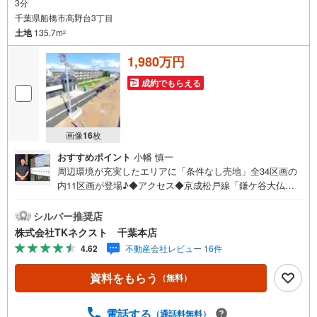
3分
千葉県船橋市高野台3丁目
土地
135.7m
2
1,980万円
成約でもらえる
画像
16
枚
おすすめポイント
小幡 慎一
周辺環境が充実したエリアに「条件なし売地」全34区画の
内11区画が登場♪◆アクセス◆京成松戸線「鎌ケ谷大仏」
駅 徒歩26分◆設備◆同じ時期に生活をスタートさせるご
家族の多い分譲地は、困ったときも心強い♪お好きなハウ
シルバー推奨店
スメーカーで建築できる「建築条件なし」♪ご家族のスタ
株式会社TKネクスト 千葉本店
イルに合った住まいをご提案♪土地約40～45坪、多彩なプ
4.62
不動産会社レビュー 16件
ランが可能な広さ♪忙しい方にも嬉しいスーパーやコンビ
ニが徒歩圏内♪お子様とすぐに遊びに行ける距離に公園が
資料をもらう
（無料）
あるのは嬉しい♪◆周辺環境◆船橋市立八木が谷北小学
校 徒歩18分船橋市立八木が谷中学校 徒歩18分やまびこ
保育園 徒歩23分食鮮館ヒフミ 徒歩5分ローソン白井根
電話する
（通話料無料）