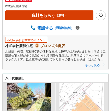
マ
イ
株式会社慶和住宅
ペ
資料をもらう
（無料）
ー
ジ
に
電話する
（通話料無料）
保
存
不動産会社おすすめポイント
す
株式会社慶和住宅
ブロンズ推奨店
る
北総線「矢切」駅徒歩7分の便利な立地に29坪の土地が出ました！周辺は二
階建住宅と緑が多く見受けられる閑静な住環境。駅前周辺にスーパーやド
ラッグストア、飲食店等が点在しており日々の暮らしも快適！現地から徒
歩6分のバス停よりJR総武線「市川」駅、JR常磐線「松戸」駅行きのバス
もっと見る
が出ているためアクセス面も大変便利です。建築条件なし！お好きなハウ
スメーカー・工務店で建築できます。ご希望の間取り、仕様、設備で理想
の住まいをお建て下さい！
八千代市島田
▼ご予約頂くとご見学がスムーズです！
【営業時間9:00～20:00（火9:00～18:00）】
上記時間はお電話が繋がりやすくなっております。
人気の物件はお問合せが集中する為、お電話を頂くとスムーズにご案内出
来ます！
【慶和住宅について】
市川、船橋、松戸を中心に不動産・住宅情報［一戸建て（新築・中古）・