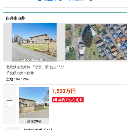
店 徒歩1分北総白井病院 徒歩7分八木が谷北公園 徒歩6
分閑静な住宅街で、緑が多く公園も点在している船橋市高
野台3丁目に条件なし売地が登場です!!近くに日本大学理工
白井市白井
学部があり、学生向けの施設や商店も見られ、幹線道路か
ら少し入った落ち着いた雰囲気のエリアです♪
北総鉄道北総線 「小室」駅 徒歩36分
千葉県白井市白井
土地
184.12m
2
1,500万円
成約でもらえる
画像
20
枚
おすすめポイント