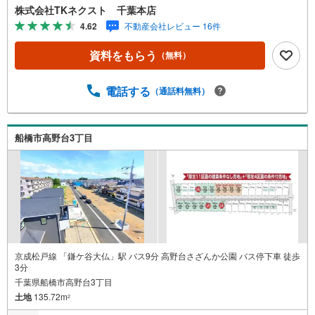
スメーカーで建築できる「建築条件なし」♪ご家族のスタ
株式会社TKネクスト 千葉本店
イルに合った住まいをご提案♪土地約40～45坪、多彩なプ
4.62
不動産会社レビュー 16件
ランが可能な広さ♪忙しい方にも嬉しいスーパーやコンビ
ニが徒歩圏内♪お子様とすぐに遊びに行ける距離に公園が
資料をもらう
（無料）
あるのは嬉しい♪◆周辺環境◆船橋市立八木が谷北小学
校 徒歩18分船橋市立八木が谷中学校 徒歩18分やまびこ
保育園 徒歩23分食鮮館ヒフミ 徒歩5分ローソン白井根
電話する
（通話料無料）
店 徒歩1分北総白井病院 徒歩7分八木が谷北公園 徒歩6
分閑静な住宅街で、緑が多く公園も点在している船橋市高
野台3丁目に条件なし売地が登場です!!近くに日本大学理工
船橋市高野台3丁目
学部があり、学生向けの施設や商店も見られ、幹線道路か
ら少し入った落ち着いた雰囲気のエリアです♪
京成松戸線 「鎌ケ谷大仏」駅 バス9分 高野台さざんか公園 バス停下車 徒歩
3分
千葉県船橋市高野台3丁目
土地
135.72m
2