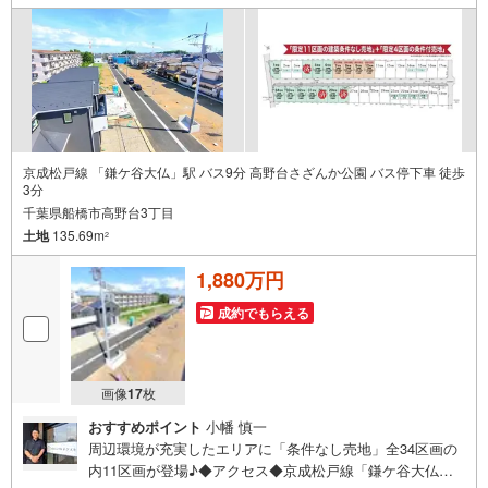
学部があり、学生向けの施設や商店も見られ、幹線道路か
ら少し入った落ち着いた雰囲気のエリアです♪
京成松戸線 「鎌ケ谷大仏」駅 バス9分 高野台さざんか公園 バス停下車 徒歩
3分
千葉県船橋市高野台3丁目
土地
135.69m
2
1,880万円
成約でもらえる
画像
17
枚
おすすめポイント
小幡 慎一
周辺環境が充実したエリアに「条件なし売地」全34区画の
内11区画が登場♪◆アクセス◆京成松戸線「鎌ケ谷大仏」