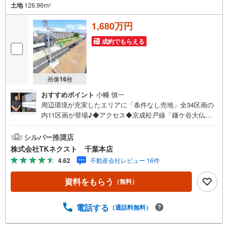
土地
126.96m
2
1,680万円
成約でもらえる
画像
16
枚
おすすめポイント
小幡 慎一
周辺環境が充実したエリアに「条件なし売地」全34区画の
内11区画が登場♪◆アクセス◆京成松戸線「鎌ケ谷大仏」
駅 徒歩26分◆設備◆同じ時期に生活をスタートさせるご
家族の多い分譲地は、困ったときも心強い♪お好きなハウ
シルバー推奨店
スメーカーで建築できる「建築条件なし」♪ご家族のスタ
株式会社TKネクスト 千葉本店
イルに合った住まいをご提案♪土地約40～45坪、多彩なプ
4.62
不動産会社レビュー 16件
ランが可能な広さ♪忙しい方にも嬉しいスーパーやコンビ
ニが徒歩圏内♪お子様とすぐに遊びに行ける距離に公園が
資料をもらう
（無料）
あるのは嬉しい♪◆周辺環境◆船橋市立八木が谷北小学
校 徒歩18分船橋市立八木が谷中学校 徒歩18分やまびこ
保育園 徒歩23分食鮮館ヒフミ 徒歩5分ローソン白井根
電話する
（通話料無料）
店 徒歩1分北総白井病院 徒歩7分八木が谷北公園 徒歩6
分閑静な住宅街で、緑が多く公園も点在している船橋市高