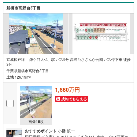
野台3丁目に条件なし売地が登場です!!近くに日本大学理工
船橋市高野台3丁目
学部があり、学生向けの施設や商店も見られ、幹線道路か
ら少し入った落ち着いた雰囲気のエリアです♪
京成松戸線 「鎌ケ谷大仏」駅 バス9分 高野台さざんか公園 バス停下車 徒歩
3分
千葉県船橋市高野台3丁目
土地
126.19m
2
1,680万円
成約でもらえる
画像
16
枚
おすすめポイント
小幡 慎一
周辺環境が充実したエリアに「条件なし売地」全34区画の