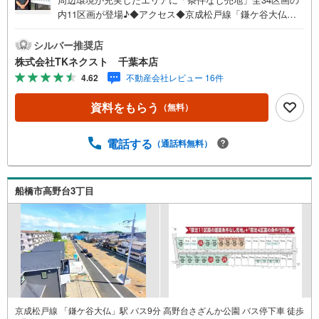
内11区画が登場♪◆アクセス◆京成松戸線「鎌ケ谷大仏」
駅 徒歩26分◆設備◆同じ時期に生活をスタートさせるご
家族の多い分譲地は、困ったときも心強い♪お好きなハウ
シルバー推奨店
スメーカーで建築できる「建築条件なし」♪ご家族のスタ
株式会社TKネクスト 千葉本店
イルに合った住まいをご提案♪土地約40～45坪、多彩なプ
4.62
不動産会社レビュー 16件
ランが可能な広さ♪忙しい方にも嬉しいスーパーやコンビ
ニが徒歩圏内♪お子様とすぐに遊びに行ける距離に公園が
資料をもらう
（無料）
あるのは嬉しい♪◆周辺環境◆船橋市立八木が谷北小学
校 徒歩18分船橋市立八木が谷中学校 徒歩18分やまびこ
保育園 徒歩23分食鮮館ヒフミ 徒歩5分ローソン白井根
電話する
（通話料無料）
店 徒歩1分北総白井病院 徒歩7分八木が谷北公園 徒歩6
分閑静な住宅街で、緑が多く公園も点在している船橋市高
野台3丁目に条件なし売地が登場です!!近くに日本大学理工
船橋市高野台3丁目
学部があり、学生向けの施設や商店も見られ、幹線道路か
ら少し入った落ち着いた雰囲気のエリアです♪
京成松戸線 「鎌ケ谷大仏」駅 バス9分 高野台さざんか公園 バス停下車 徒歩