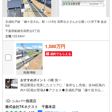
□■□現地内覧ツアー開催中!!□■□
（※事前に必ずお問い合わせくださいませ）
《コース内容（所要時間）》
・サクッと内覧コース （30分～）
京成松戸線 「鎌ケ谷大仏」駅 バス9分 高野台さざんか公園 バス停下車 徒歩
・じっくり内覧コース （60分～）
3分
・納得内覧コース （90分～）
千葉県船橋市高野台3丁目
・まずは住宅ローン相談から （30分～）
土地
122.64m
【資料請求無料、お電話でのお問い合わせ無料】
2
お日にち:時間帯のご指定が可能です!!
平日やお仕事前・後のご内覧もお待ちしております!!
1,580万円
ご希望の日程、お時間をお知らせください。
成約でもらえる
ご連絡を心よりお待ちしております！
画像
18
枚
おすすめポイント
小幡 慎一
周辺環境が充実したエリアに「条件なし売地」全34区画の
内11区画が登場♪◆アクセス◆京成松戸線「鎌ケ谷大仏」
駅 徒歩26分◆設備◆同じ時期に生活をスタートさせるご
家族の多い分譲地は、困ったときも心強い♪お好きなハウ
シルバー推奨店
スメーカーで建築できる「建築条件なし」♪ご家族のスタ
株式会社TKネクスト 千葉本店
イルに合った住まいをご提案♪土地約40～45坪、多彩なプ