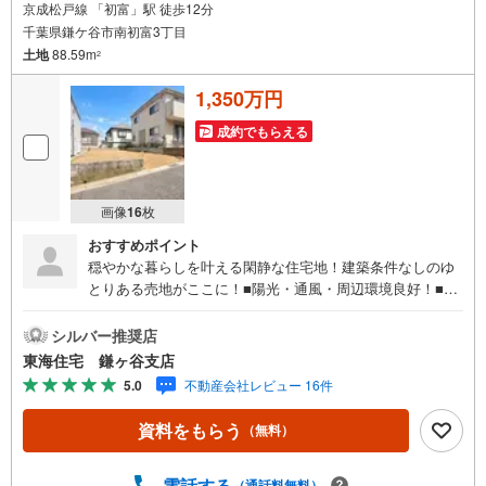
京成松戸線 「初富」駅 徒歩12分
千葉県鎌ケ谷市南初富3丁目
土地
88.59m
2
1,350万円
成約でもらえる
画像
16
枚
おすすめポイント
穏やかな暮らしを叶える閑静な住宅地！建築条件なしのゆ
とりある売地がここに！■陽光・通風・周辺環境良好！■閑
静な住宅街・周辺交通量少なめ■お好きなハウスメーカーで
建築可■現況更地渡し■住宅ご購入に関する様々なご質問な
シルバー推奨店
どお気軽にお問合せください！頭金0円からの住宅購入をサ
東海住宅 鎌ヶ谷支店
ポート！●自己資金が少ない方・自営業や勤続年数が少なく
5.0
不動産会社レビュー 16件
不安のある方、お借入れのある方等住宅ローン相談実施
中！○○現地見学・ご来店（事前にご予約ください）○○営業
資料をもらう
（無料）
時間/9:30～18:30営業時間中はお電話のお問い合わせがス
ムーズです！定休日/火曜日・水曜日所要時間のめやす■現
地物件見学（60分～）■物件探しのご相談（30分～）■資金
電話する
（通話料無料）