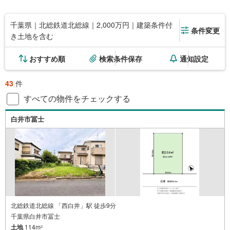
千葉県｜北総鉄道北総線｜2,000万円｜建築条件付
条件変更
き土地を含む
おすすめ順
検索条件保存
通知設定
43
件
すべての物件をチェックする
白井市冨士
北総鉄道北総線 「西白井」駅 徒歩9分
千葉県白井市冨士
土地
114m
2