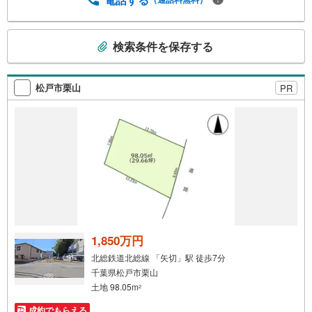
計画のご相談（45分～）■不動産売買のポイントと注意点
のご説明（60分～）■その他のご相談（30分～）●ご案内は
こ
お客様のお時間のご都合に合わせて約30分位から可能で
検索条件を保存する
の
す。明るい時間に内見をして詳しいお話は改めて夕方にな
検
ど臨機応変ご対応させて頂きます。
索
松戸市栗山
PR
条
件
で
通
知
を
受
け
取
る
1,850万円
・
北総鉄道北総線 「矢切」駅 徒歩7分
条
千葉県松戸市栗山
件
土地 98.05m
2
を
成約でもらえる