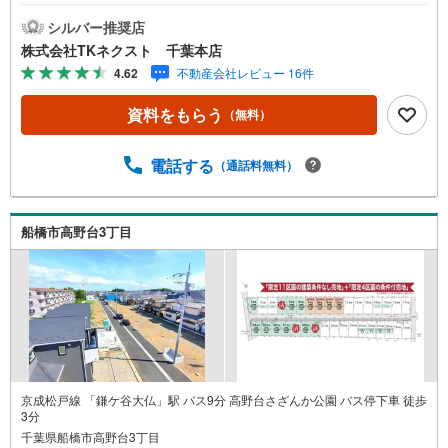
駅 徒歩26分◆設備◆同じ時期に生活をスタートさせるご
家族の多い分譲地は、困ったときも心強い♪お好きなハウ
シルバー推奨店
スメーカーで建築できる「建築条件なし」♪ご家族のスタ
株式会社TKネクスト 千葉本店
イルに合った住まいをご提案♪土地約40～45坪、多彩なプ
4.62
不動産会社レビュー 16件
ランが可能な広さ♪忙しい方にも嬉しいスーパーやコンビ
ニが徒歩圏内♪お子様とすぐに遊びに行ける距離に公園が
資料をもらう
（無料）
あるのは嬉しい♪◆周辺環境◆船橋市立八木が谷北小学
校 徒歩18分船橋市立八木が谷中学校 徒歩18分やまびこ
保育園 徒歩23分食鮮館ヒフミ 徒歩5分ローソン白井根
電話する
（通話料無料）
店 徒歩1分北総白井病院 徒歩7分八木が谷北公園 徒歩6
分閑静な住宅街で、緑が多く公園も点在している船橋市高
野台3丁目に条件なし売地が登場です!!近くに日本大学理工
船橋市高野台3丁目
学部があり、学生向けの施設や商店も見られ、幹線道路か
ら少し入った落ち着いた雰囲気のエリアです♪
京成松戸線 「鎌ケ谷大仏」駅 バス9分 高野台さざんか公園 バス停下車 徒歩
3分
千葉県船橋市高野台3丁目