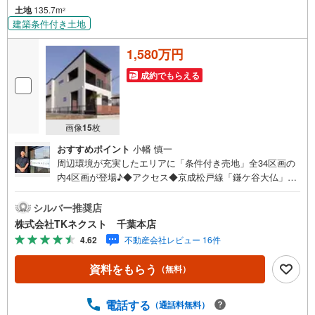
土地
135.7m
2
建築条件付き土地
1,580万円
成約でもらえる
画像
15
枚
おすすめポイント
小幡 慎一
周辺環境が充実したエリアに「条件付き売地」全34区画の
内4区画が登場♪◆アクセス◆京成松戸線「鎌ケ谷大仏」
駅 徒歩26分◆設備◆同じ時期に生活をスタートさせるご
家族の多い分譲地は、困ったときも心強い♪人気のエリア
シルバー推奨店
で条件付き売地をお得に購入♪ご家族のライフスタイルや
株式会社TKネクスト 千葉本店
ニーズに合わせた設計ができる♪土地約40～45坪、多彩な
4.62
不動産会社レビュー 16件
プランが可能な広さ♪忙しい方にも嬉しいスーパーやコン
ビニが徒歩圏内♪お子様とすぐに遊びに行ける距離に公園
資料をもらう
（無料）
があるのは嬉しい♪◆周辺環境◆船橋市立八木が谷北小学
校 徒歩18分船橋市立八木が谷中学校 徒歩18分やまびこ
保育園 徒歩23分食鮮館ヒフミ 徒歩5分ローソン白井根
電話する
（通話料無料）