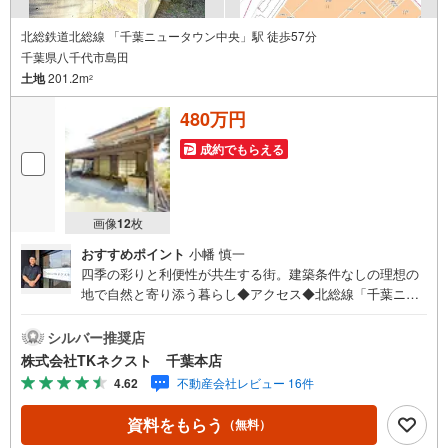
土地・マンション・事業用］を多数取り扱っています！
●経験豊富なスタッフが対応させて頂きます！
北総鉄道北総線 「千葉ニュータウン中央」駅 徒歩57分
●キッズスペース完備！お子様連れのお客様も安心してご来店下さい！
千葉県八千代市島田
●JR総武線「市川」駅より徒歩3分です！
土地
201.2m
2
480万円
成約でもらえる
画像
12
枚
おすすめポイント
小幡 慎一
四季の彩りと利便性が共生する街。建築条件なしの理想の
地で自然と寄り添う暮らし◆アクセス◆北総線「千葉ニュ
ータウン中央」駅 徒歩57分（車15分）◆設備◆ご家族の
夢を自由に叶える「建築条件なし」♪お好きな間取りで納
シルバー推奨店
得のプランニング♪下総台地の豊かな自然と、昔ながらの
株式会社TKネクスト 千葉本店
里山の原風景が色濃く残るエリア♪四季折々の自然を感じ
4.62
不動産会社レビュー 16件
ながら散策を楽しめる環境♪イオンモール八千代緑が丘な
どの大規模商業施設もあり、日々の買い物にも困らない♪
資料をもらう
（無料）
静かな環境を好む方や、自然に近い暮らしを求める方に適