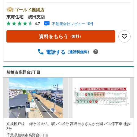
ーで建築可能です。無料で間取りプラン作成いたします、
ぜひ一度現地をご覧下さい。《東海住宅 成田支店の特徴》
ゴールド推奨店
●他の物件もご案内可能です、気になる物件まとめてご紹介
東海住宅 成田支店
いたします●この街を知り尽くしたプロだから、「買う」も
4.7
不動産会社レビュー 10件
「売る」も強い。初めての購入でも、住み替えでも、地域
密着55年の東海住宅がトータルサポート！本日、明日内覧
資料をもらう
（無料）
ご希望の方はお電話がスムーズです【通話料無料】是非、
お気軽にお問い合わせください！
電話する
（通話料無料）
船橋市高野台3丁目
京成松戸線 「鎌ケ谷大仏」駅 バス9分 高野台さざんか公園 バス停下車 徒歩
3分
千葉県船橋市高野台3丁目