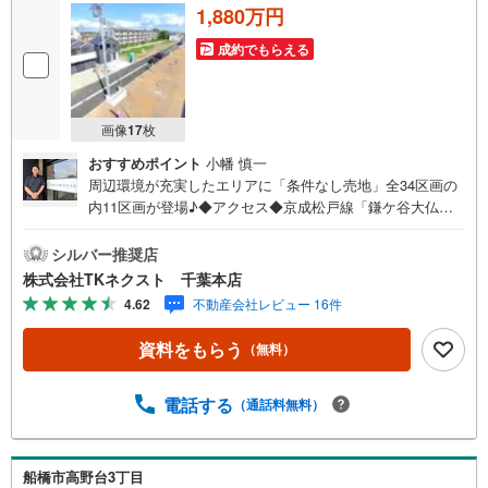
1,880万円
成約でもらえる
画像
17
枚
おすすめポイント
小幡 慎一
周辺環境が充実したエリアに「条件なし売地」全34区画の
内11区画が登場♪◆アクセス◆京成松戸線「鎌ケ谷大仏」
駅 徒歩26分◆設備◆同じ時期に生活をスタートさせるご
家族の多い分譲地は、困ったときも心強い♪お好きなハウ
シルバー推奨店
スメーカーで建築できる「建築条件なし」♪ご家族のスタ
株式会社TKネクスト 千葉本店
イルに合った住まいをご提案♪土地約40～45坪、多彩なプ
4.62
不動産会社レビュー 16件
ランが可能な広さ♪忙しい方にも嬉しいスーパーやコンビ
ニが徒歩圏内♪お子様とすぐに遊びに行ける距離に公園が
資料をもらう
（無料）
あるのは嬉しい♪◆周辺環境◆船橋市立八木が谷北小学
校 徒歩18分船橋市立八木が谷中学校 徒歩18分やまびこ
保育園 徒歩23分食鮮館ヒフミ 徒歩5分ローソン白井根
電話する
（通話料無料）
店 徒歩1分北総白井病院 徒歩7分八木が谷北公園 徒歩6
分閑静な住宅街で、緑が多く公園も点在している船橋市高
野台3丁目に条件なし売地が登場です!!近くに日本大学理工
船橋市高野台3丁目