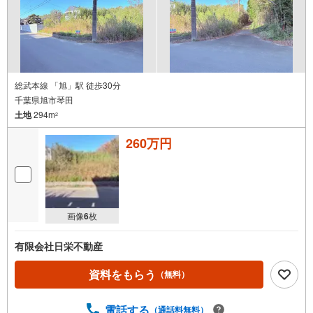
総武本線 「旭」駅 徒歩30分
千葉県旭市琴田
土地
294m
2
260万円
画像
6
枚
有限会社日栄不動産
資料をもらう
（無料）
電話する
（通話料無料）