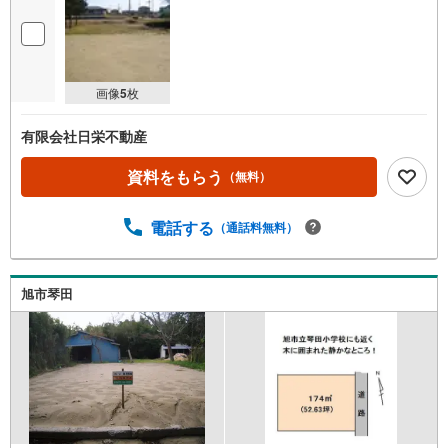
画像
5
枚
有限会社日栄不動産
資料をもらう
（無料）
電話する
（通話料無料）
旭市琴田