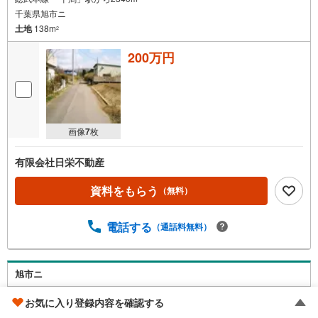
千葉県旭市ニ
土地
138m
2
200万円
画像
7
枚
有限会社日栄不動産
資料をもらう
（無料）
電話する
（通話料無料）
旭市ニ
お気に入り登録内容を確認する