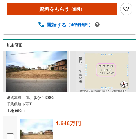
資料をもらう
（無料）
電話する
（通話料無料）
旭市琴田
総武本線 「旭」駅から3080m
千葉県旭市琴田
土地
990m
2
1,648万円