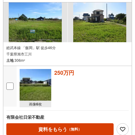
総武本線 「飯岡」駅 徒歩46分
千葉県旭市三川
土地
306m
2
250万円
画像
6
枚
有限会社日栄不動産
資料をもらう
（無料）