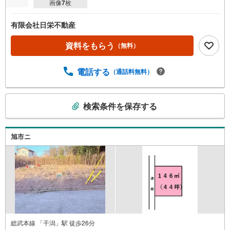
画像
7
枚
有限会社日栄不動産
資料をもらう
（無料）
電話する
（通話料無料）
こ
検索条件を保存する
の
検
索
旭市ニ
条
件
で
通
知
を
受
け
総武本線 「干潟」駅 徒歩26分