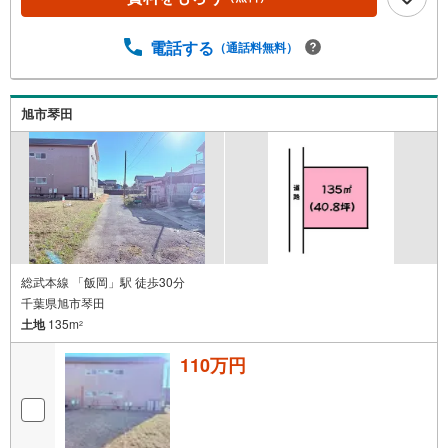
電話する
（通話料無料）
旭市琴田
総武本線 「飯岡」駅 徒歩30分
千葉県旭市琴田
土地
135m
2
110万円