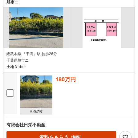
旭市ニ
総武本線 「干潟」駅 徒歩28分
千葉県旭市ニ
土地
314m
2
180万円
画像
7
枚
有限会社日栄不動産
資料をもらう
（無料）