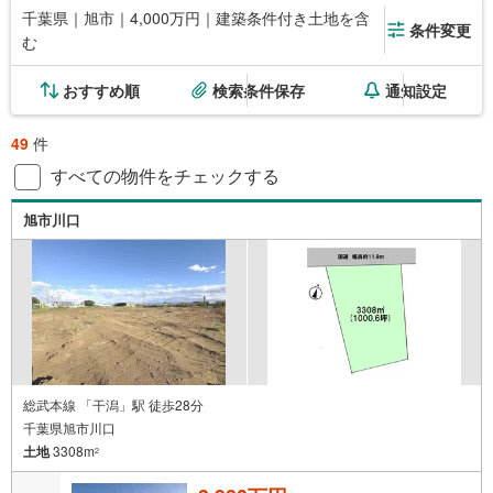
千葉県｜旭市｜4,000万円｜建築条件付き土地を含
条件変更
む
おすすめ順
検索条件保存
通知設定
49
件
すべての物件をチェックする
旭市川口
総武本線 「干潟」駅 徒歩28分
千葉県旭市川口
土地
3308m
2