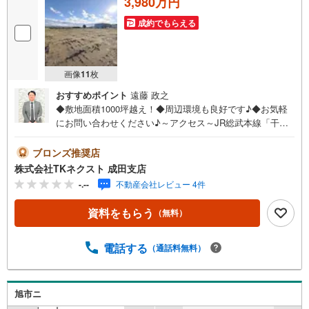
3,980万円
成約でもらえる
画像
11
枚
おすすめポイント
遠藤 政之
◆敷地面積1000坪越え！◆周辺環境も良好です♪◆お気軽
にお問い合わせください♪～アクセス～JR総武本線「干
潟」駅 徒歩約28分～設備～◇通る・寄る・集まる”立地！
国道126号沿いの大規模敷地♪◇スーパー・コンビニ徒歩圏
ブロンズ推奨店
内♪◇建築条件なし。自由設計で叶える理想の空間♪～周辺
株式会社TKネクスト 成田支店
環境～旭市立干潟小学校 徒歩約34分旭市立第二中学校
-.--
不動産会社レビュー 4件
自転車約25分椿海保育園 徒歩約14分セブンイレブン 徒
歩約9分スーパーセンタートライアル 徒歩約5分コメリパ
資料をもらう
（無料）
ワー 徒歩約5分つばき団地児童遊園 徒歩約4分「旭市川
口」に自然も近い、国道126号沿いの1000坪超の売地が登
場しました！買物施設も近く周辺環境良好です♪まずは資
電話する
（通話料無料）
料だけ…という方もお気軽にお問い合わせください♪
旭市ニ