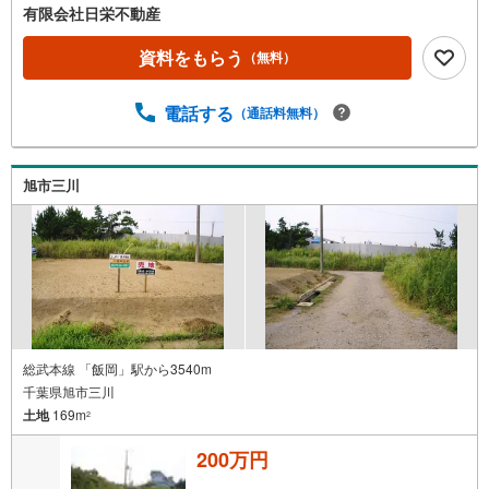
有限会社日栄不動産
資料をもらう
（無料）
電話する
（通話料無料）
旭市三川
総武本線 「飯岡」駅から3540m
千葉県旭市三川
土地
169m
2
200万円