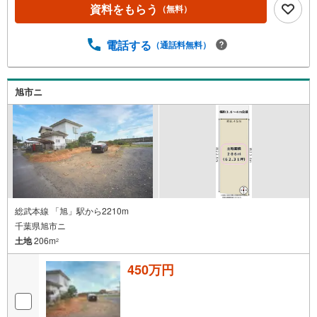
資料をもらう
（無料）
電話する
（通話料無料）
旭市ニ
総武本線 「旭」駅から2210m
千葉県旭市ニ
土地
206m
2
450万円