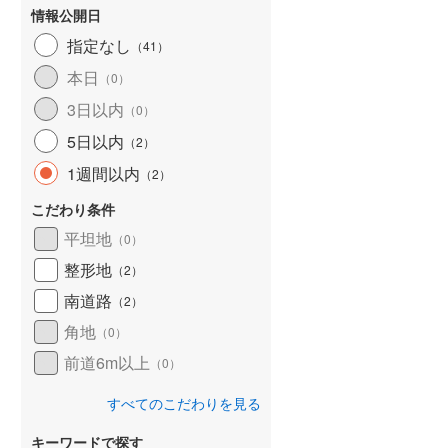
情報公開日
指定なし
（
41
）
本日
（
0
）
3日以内
（
0
）
5日以内
（
2
）
1週間以内
（
2
）
こだわり条件
平坦地
（
0
）
整形地
（
2
）
南道路
（
2
）
角地
（
0
）
前道6m以上
（
0
）
すべてのこだわりを見る
キーワードで探す