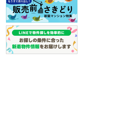
3LDK
3LDK
都賀」駅 徒歩20分
千葉都市モノレール 「桜木」
総武本線 「都賀」駅 徒歩
駅 徒歩25分 他
他
建て
中古一戸建て
成約でもらえる
3,050万円
中古一戸建て
.94m
建物面積 115.92m
2
2
3,790万円
4LDK＋小屋裏収納＋室内バルコニー
建物面積 99.36m
2
レール 「みつわ
千葉都市モノレール 「小倉
3LDK