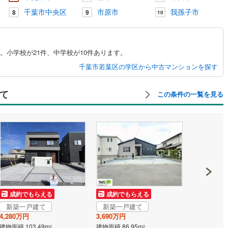
千葉市中央区
市原市
我孫子市
8
9
10
。小学校が21件、中学校が10件あります。
千葉市若葉区の学区から中古マンションを探す
て
この条件の一覧を見る
成約でもらえる
成約でもらえる
成約でも
新築一戸建て
新築一戸建て
新築一戸
4,280万円
3,690万円
4,280万円
建物面積 103.49m
建物面積 86.95m
建物面積 103
2
2