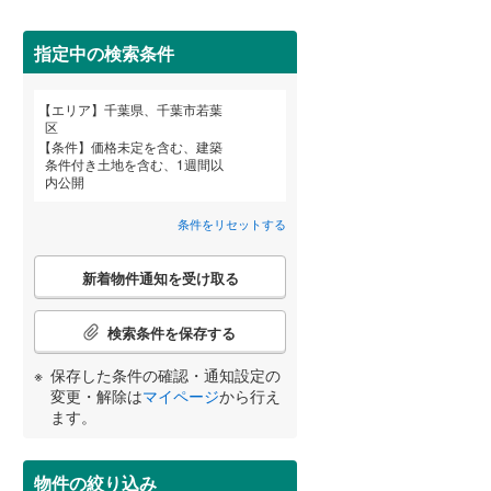
八千代市
(
12
)
北総鉄道北総線
(
0
)
鎌ケ谷市
東武野田線
(
(
0
0
)
)
指定中の検索条件
浦安市
(
2
)
詳しく見る
エリア
千葉県、千葉市若葉
宮崎
鹿児島
沖縄
区
八街市
(
0
)
条件
価格未定を含む、建築
条件付き土地を含む、1週間以
富里市
(
0
)
内公開
香取市
(
0
)
条件をリセットする
する
る
条件をリセットする
条件をリセットする
条件をリセットする
条件をリセットする
条件をリセットする
条件をリセットする
大網白里市
(
0
)
こ
新着物件通知を受け取る
の
香取郡神崎町
(
0
)
検
索
検索条件を保存する
山武郡九十九里町
(
0
)
条
件
保存した条件の確認・通知設定の
長生郡一宮町
(
0
)
で
変更・解除は
マイページ
から行え
通
ます。
長生郡白子町
(
0
)
知
を
夷隅郡大多喜町
(
0
)
受
物件の絞り込み