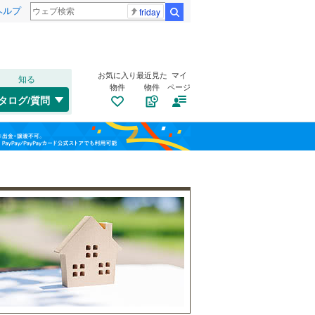
ヘルプ
friday
検索
お気に入り
最近見た
マイ
知る
物件
物件
ページ
外房線
(
0
)
タログ/質問
成田線
(
0
)
南道路
（
2
）
稲毛区
(
5
)
福島
東金線
(
0
)
古家あり
（
0
）
美浜区
(
0
)
栃木
群馬
山梨
総武線
(
0
)
船橋市
(
20
)
松戸市
(
8
)
成田市
(
0
)
小湊鐵道
(
0
)
旭市
(
0
)
つくばエクスプレス
(
0
)
小学校まで1km以内
（
2
）
和歌山
勝浦市
(
0
)
京成千葉線
(
0
)