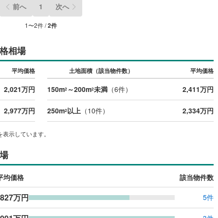
前へ
1
次へ
1
〜
2
件 /
2
件
格相場
平均価格
土地面積（該当物件数）
平均価格
2,021万円
150m
～200m
未満
（
6
件）
2,411万円
2
2
2,977万円
250m
以上
（
10
件）
2,334万円
2
を表示しています。
場
平均価格
該当物件数
,827万円
5件