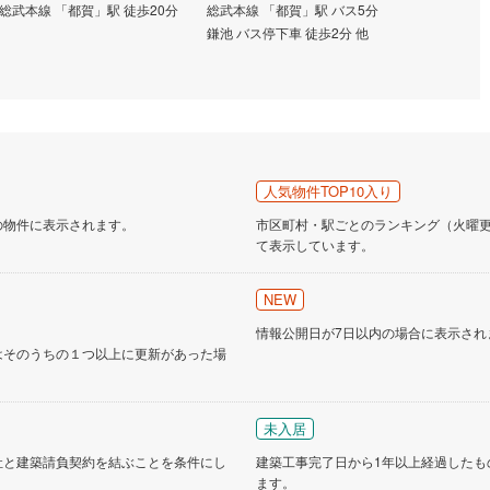
台」駅 徒歩8
総武本線 「都賀」駅 徒歩20分
総武本線 「都賀」駅 バス5分
鎌池 バス停下車 徒歩2分 他
人気物件TOP10入り
の物件に表示されます。
市区町村・駅ごとのランキング（火曜更新
て表示しています。
NEW
情報公開日が7日以内の場合に表示され
はそのうちの１つ以上に更新があった場
未入居
社と建築請負契約を結ぶことを条件にし
建築工事完了日から1年以上経過したも
ます。