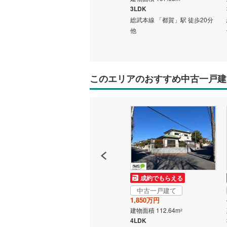
3帖あり
4LDK
3LDK
歩21分
千葉都市モノレール 「千城台
総武本線 「都賀」駅 徒歩20分
北」駅 徒歩7分 他
他
このエリアのおすすめ中古一戸建
成約でもらえる
成約でもらえる
中古一戸建て
中古一戸建て
2,499万円
1,850万円
建物面積 97.29m
建物面積 112.64m
2
2
3LDK
4LDK