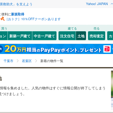
Yahoo! JAPAN
害救助犬」を支えよう
と便利に
新規取得
［おトク］10％OFFクーポンあります
検索条件を保存しました
買う
建てる
売る
総武本線
(
0
)
建ち方、日当たり
ョン
新築一戸建て
中古一戸建て
注文住宅
土地
売却査定
カ
この検索条件の新着物件通知は、
マイページ
から設定できます。
京葉線
(
0
)
以上
（
0
）
角地
（
0
）
(
)
2
)
花見川区
(
4
)
岩手
宮城
秋田
山形
久留里線
(
0
)
0
）
整形地
（
2
）
)
緑区
(
0
)
千葉県、千葉市若葉区、価格未定を含む、建築条件付き
神奈川
埼玉
千葉
茨城
0
)
常磐線（各駅停車）
(
0
)
千葉市
若葉区
新着の物件一覧
土地を含む、1週間以内公開
契約、入居関連など
)
市川市
(
11
)
長野
富山
石川
福井
ロ東西線
(
0
)
都営新宿線
(
0
)
（
0
）
第一種低層住居専用地域
（
2
）
)
木更津市
(
2
)
地
閉じる
閉じる
お気に入りリストを見る
お気に入りリストを見る
閉じる
閉じる
)
茂原市
(
1
)
岐阜
静岡
三重
道
(
0
)
銚子電気鉄道
(
0
)
の情報を集めました。人気の物件はすぐに情報公開が終了してしまう
検索条件を保存する
で見つけましょう。
)
東金市
(
0
)
モノレール
(
2
)
流鉄流山線
(
0
)
マイページ
駅が始発駅
（
0
）
海まで2km以内
（
0
）
兵庫
京都
滋賀
奈良
(
2
)
柏市
(
11
)
高速鉄道アクセス線
(
0
)
京成本線
(
0
)
応