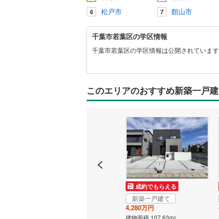
松戸市
館山市
6
7
千
千葉市若葉区の学区情報
葉
市
千葉市若葉区の学区情報は公開されています
若
葉
区
に
このエリアのおすすめ新築一戸建
関
す
る
情
報
成約でもらえる
成約でもらえる
新築一戸建て
新築一戸建て
3,680万円
4,280万円
建物面積 102.05m
建物面積 107.63m
2
2