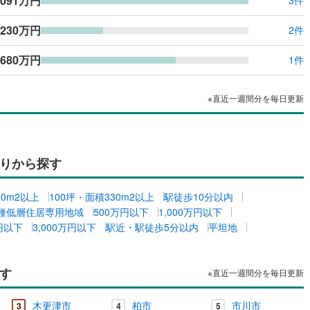
,091万円
3件
,230万円
2件
,680万円
1件
※直近一週間分を毎日更新
りから探す
00m2以上
100坪・面積330m2以上
駅徒歩10分以内
種低層住居専用地域
500万円以下
1,000万円以下
万円以下
3,000万円以下
駅近・駅徒歩5分以内
平坦地
す
※直近一週間分を毎日更新
木更津市
柏市
市川市
3
4
5