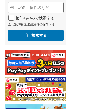
物件名のみで検索する
選択時には検索条件の保存不可
検索する
らえる
成約でもらえる
成約でもらえる
建て
新築一戸建て
新築一戸建て
3,180万円
3,690万円
.49m
建物面積 96.05m
建物面積 86.95m
2
2
2