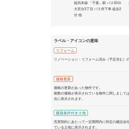
「千城台
総武本線 「四街道」駅 徒歩24
総武本線 「千葉」駅 バス30分
分
大宮台3丁目 バス停下車 徒歩2
分 他
ラベル・アイコンの意味
リフォーム
リノベーション・リフォーム済み（予定含む）
価格更新
価格の更新があった物件です。
複数の価格が表示されている物件に関しまして
合に表示されます。
建築条件付き土地
売買契約にあたって一定期間内に特定の建設会
ている土地に表示されます。