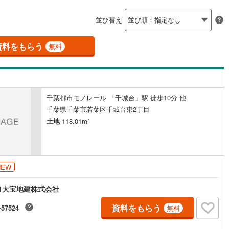
島根
岡山
広島
山口
)
流山市
(
5
)
線
(
0
)
京成松戸線
(
0
)
ン内見(相談)可
（
0
）
IT重説可
（
0
）
並び替え
カリが丘線
(
0
)
(
0
)
鴨川市
芝山鉄道
(
0
(
)
0
)
香川
愛媛
高知
保存した条件を見る
鉄道
(
0
)
ディズニーリゾートライン
(
0
)
)
富津市
(
1
)
資料をもらう
ン対応とは？
無料
佐賀
長崎
熊本
大分
(
1
)
袖ケ浦市
(
4
)
)
白井市
(
0
)
千葉都市モノレール 「千城台」駅 徒歩10分 他
(
0
)
匝瑳市
(
0
)
この条件で検索する
この条件で検索する
この条件で検索する
この条件で検索する
この条件で検索する
この条件で検索する
市区町村以下を選択
市区町村を選択す
駅を選択する
千葉県千葉市若葉区千城台東2丁目
)
いすみ市
(
0
)
土地
118.01m
2
々井町
(
0
)
印旛郡栄町
(
0
)
古町
(
0
)
香取郡東庄町
(
0
)
NEW
山町
(
0
)
山武郡横芝光町
(
1
)
1大宝地建株式会社
沢町
(
0
)
長生郡長生村
(
0
)
資料をもらう
-57524
無料
柄町
(
0
)
長生郡長南町
(
0
)