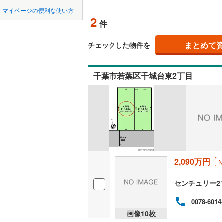
中国
鳥取
市原市
(
1
京成千原
マイページの便利な使い方
オンライ
2
件
我孫子市
山万ユー
四国
徳島
東葉高速
君津市
(
2
まとめて
オンライ
チェックした物件を
九州・沖縄
福岡
四街道市
千葉市若葉区千城台東2丁目
印西市
(
0
南房総市
0
0
0
0
0
0
該当物件
該当物件
該当物件
該当物件
該当物件
該当物件
件
件
件
件
件
件
山武市
(
3
印旛郡酒
香取郡多
2,090万円
山武郡芝
センチュリー2
長生郡睦
0078-6014
長生郡長
画像
10
枚