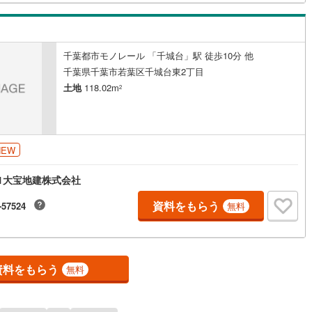
宿町
(
0
)
安房郡鋸南町
(
0
)
千葉都市モノレール 「千城台」駅 徒歩10分 他
千葉県千葉市若葉区千城台東2丁目
土地
118.02m
2
NEW
1大宝地建株式会社
資料をもらう
-57524
無料
資料をもらう
無料