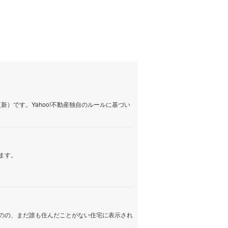
分 他
台」駅 徒歩5分 他
総武本線 「東千葉」駅 徒
分
）です。Yahoo!不動産独自のルールに基づい
ます。
のの、まだ誰も住んだことがない住宅に表示され