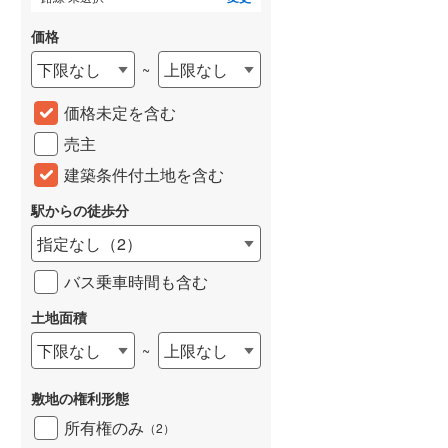
価格
下限なし
上限なし
~
価格未定を含む
売主
建築条件付土地を含む
駅からの徒歩分
指定なし
（
2
）
バス乗車時間も含む
土地面積
下限なし
上限なし
~
敷地の権利形態
所有権のみ
（
2
）