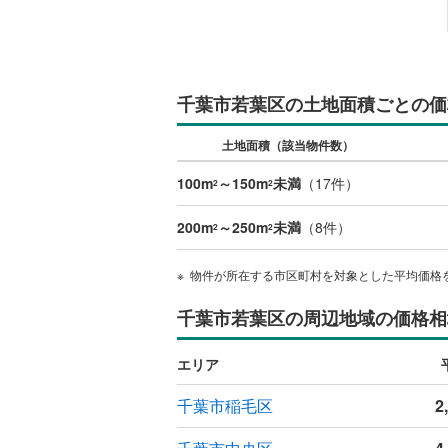
千葉市若葉区の土地面積ごとの価
土地面積（該当物件数）
100m
～150m
未満
（
17
件）
2
2
200m
～250m
未満
（
8
件）
2
2
物件が所在する市区町村を対象とした平均価格
千葉市若葉区の周辺地域の価格相
エリア
千葉市稲毛区
2