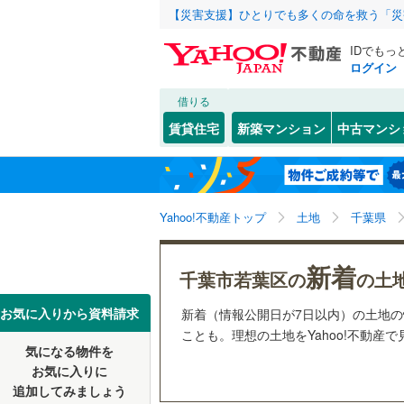
【災害支援】ひとりでも多くの命を救う「災
IDでもっ
ログイン
借りる
北海道
JR
北海道
常磐線
(
0
)
こだわり条件
配置、向き、
賃貸住宅
新築マンション
中古マンシ
内房線
(
0
)
前道6m
千葉市
中央区
千城台東
(
3
東北
青森
鹿島線
(
0
)
平坦地
（
若葉区
(
2
関東
東京
武蔵野線
(
Yahoo!不動産トップ
土地
千葉県
販売、価格、
千葉県のそのほ
銚子市
(
0
信越・北陸
かの地域
新潟
地下鉄
東京メト
新着
更地渡し
館山市
(
1
千葉市若葉区の
の土
野田市
(
2
東海
愛知
私鉄・その他
いすみ鉄
お気に入りから資料請求
新着（情報公開日が7日以内）の土地
立地
ことも。理想の土地をYahoo!不動産
佐倉市
(
2
千葉都市
気になる物件を
最寄りの
近畿
大阪
お気に入りに
習志野市
京成成田
追加してみましょう
オンライン対