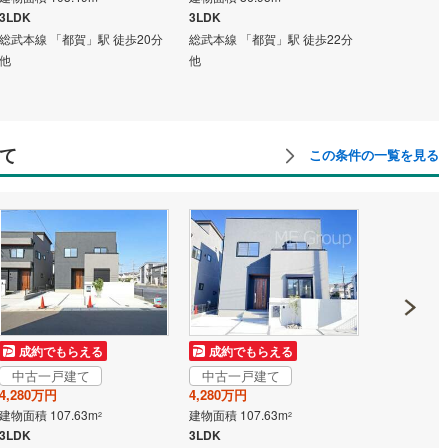
3LDK
3LDK
3SLDK
総武本線 「都賀」駅 徒歩20分
総武本線 「都賀」駅 徒歩22分
総武本線 「
他
他
他
て
この条件の一覧を見る
中古一戸
成約でもらえる
成約でもらえる
2,949万円
中古一戸建て
中古一戸建て
建物面積 152
4,280万円
4,280万円
3LDK
建物面積 107.63m
建物面積 107.63m
2
2
千葉都市モノ
3LDK
3LDK