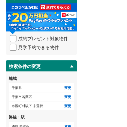
け
取
る
・
条
件
を
成約プレゼント対象物件
マ
イ
見学予約できる物件
ペ
ー
ジ
に
検索条件の変更
保
存
地域
す
る
千葉県
変更
千葉市若葉区
変更
市区町村以下 未選択
変更
路線・駅
路線 未選択
変更