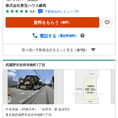
学希望のお客様:右上の「室内・現地を見学する」をクリッ
株式会社東宝ハウス練馬
クして下さい。資料請求希望のお客様:右上の「資料をもら
5.0
不動産会社レビュー 7件
う」をクリックして下さい。【東宝ハウス練馬のポイン
ト】（1）不動産のご提案から資金計画・ライフシミュレー
資料をもらう
（無料）
ションのご相談・無理のないライフプラン、提携による低
金利住宅ローンのご提案、購入前に知る「購入後の家族の
生活」を「未来カレンダー」で見える化します。（2）ご購
電話する
（通話料無料）
入後から始まる「専属FPによるファイナンシャルライフサ
ポート」・漠然としたキャッシュフローのグラフ化、効果
取り扱い不動産会社をもっと見る（
全
1
社
）
的な生命保険の見直し、繰り上げ返済の効果的なタイミン
グなどご提案させて頂きます。■ご案内方法ご自宅へお迎
え・最寄駅等でお待ち合わせ、弊社へのご来社など、ご相
武蔵野市吉祥寺南町1丁目
談くださいませ。■お車の無料提携駐車場がございます。
中央本線（JR東日本） 「吉祥寺」駅 徒歩5分
東京都武蔵野市吉祥寺南町1丁目