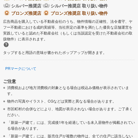
シルバー推奨店
シルバー推奨店 取り扱い物件
ブロンズ推奨店
ブロンズ推奨店 取り扱い物件
広告商品を購入している不動産会社のうち、物件情報の正確性、法令遵守、ヤ
フー不動産における成約実績等、当社所定の基準を満たした優良な店舗運営を
実践していると認めた不動産会社（もしくは当該認定を受けた不動産会社の取
扱物件）に表示されます。
タップすると用語の意味が書かれたポップアップが開きます。
PRマークについて
ご注意
消費税および地方消費税の対象となる場合は税込み価格が表示されていま
す。
物件の写真やイラスト、CGなどは実際と異なる場合があります。
市区町村の合併などにより、地図が表示されない場合があります。ご了承く
ださい。
「新築一戸建て」には、完成後1年を経過している未入居物件が掲載されてい
る場合があります。
「新築一戸建て」には、販売住戸が複数の物件は、全ての住戸に該当しない