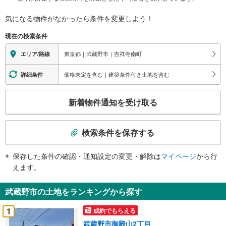
気になる物件がなかったら
条件を変更しよう！
現在の検索条件
東京都｜武蔵野市｜吉祥寺南町
エリア/路線
価格未定を含む｜建築条件付き土地を含む
詳細条件
こ
新着物件通知を受け取る
の
検
索
検索条件を保存する
条
件
保存した条件の確認・通知設定の変更・解除は
マイページ
から行
で
えます。
通
知
武蔵野市の土地をランキングから探す
を
受
1
成約でもらえる
け
武蔵野市御殿山2丁目