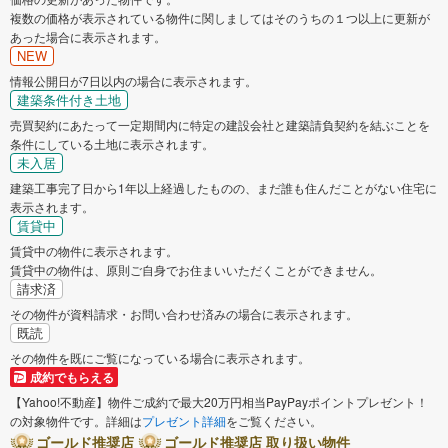
複数の価格が表示されている物件に関しましてはそのうちの１つ以上に更新が
あった場合に表示されます。
NEW
情報公開日が7日以内の場合に表示されます。
建築条件付き土地
売買契約にあたって一定期間内に特定の建設会社と建築請負契約を結ぶことを
条件にしている土地に表示されます。
未入居
建築工事完了日から1年以上経過したものの、まだ誰も住んだことがない住宅に
表示されます。
賃貸中
賃貸中の物件に表示されます。
賃貸中の物件は、原則ご自身でお住まいいただくことができません。
請求済
その物件が資料請求・お問い合わせ済みの場合に表示されます。
既読
その物件を既にご覧になっている場合に表示されます。
成約でもらえる
【Yahoo!不動産】物件ご成約で最大20万円相当PayPayポイントプレゼント！
の対象物件です。詳細は
プレゼント詳細
をご覧ください。
ゴールド推奨店
ゴールド推奨店 取り扱い物件