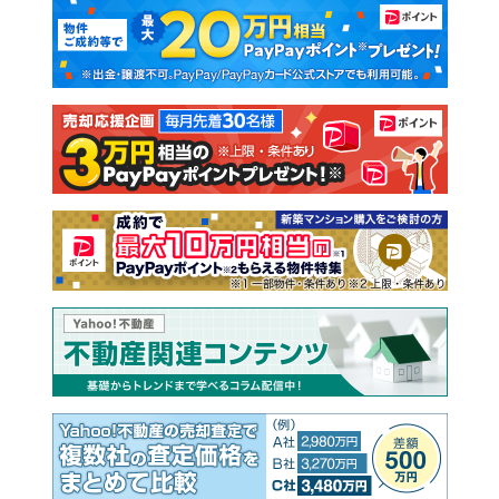
マンションカタログ
教えて！住まいの先生
新築マンション
中古マンション
新築一戸建て
中古一戸建て
注文住宅
土地
売却査定