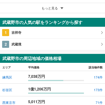
5
武蔵野市吉祥寺本町3丁目
もっと見る
1億9,990万円
161.52m
（実測）
2
武蔵野市の人気の駅をランキングから探す
東京都武蔵野市吉祥寺本町3丁目
1
吉祥寺
2
武蔵境
武蔵野市の周辺地域の価格相場
エリア
平均価格
該当物件数
7,038万円
練馬区
174件
1億1,206万円
杉並区
173件
5,011万円
西東京市
71件