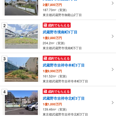
取
2億7,800万円
る
187.73m
（実測）
2
・
東京都武蔵野市御殿山2丁目
条
件
2
成約でもらえる
を
武蔵野市境南町5丁目
マ
1億2,880万円
イ
204.2m
（実測）
2
ペ
東京都武蔵野市境南町5丁目
ー
ジ
3
成約でもらえる
に
武蔵野市吉祥寺本町3丁目
保
1億9,990万円
存
161.52m
（実測）
2
す
東京都武蔵野市吉祥寺本町3丁目
る
4
成約でもらえる
武蔵野市吉祥寺北町3丁目
1億1,000万円
139.46m
（実測）
2
東京都武蔵野市吉祥寺北町3丁目