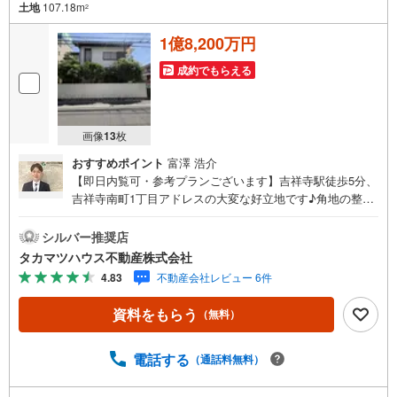
土地
107.18m
2
1億8,200万円
成約でもらえる
画像
13
枚
おすすめポイント
富澤 浩介
【即日内覧可・参考プランございます】吉祥寺駅徒歩5分、
吉祥寺南町1丁目アドレスの大変な好立地です♪角地の整形
地で大変開放感がございます♪～おすすめポイント～◯角
地の整形地（西側約5.45m、北側約4.5m、南側通路）・前
シルバー推奨店
面道路も広く駐停車も大変スムーズです。・角地のため開
タカマツハウス不動産株式会社
放感がございます。◯駅距離徒歩5分の好アクセスでありな
4.83
不動産会社レビュー 6件
がら大変閑静な住宅街です。◯吉祥寺駅は様々な商業施設
が充実しており日々の買い物も大変便利です。◯井の頭公
資料をもらう
（無料）
園も徒歩圏内でファミリー層に大変おすすめです。※参考プ
ランございます、お気軽にお問い合わせくださいませ。ラ
イフライン等の引込費用は買主様のご負担となります。
電話する
（通話料無料）