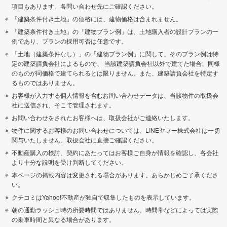
項目もあります。各問い合わせ先にご確認ください。
「建築条件付き土地」の価格には、建物価格は含まれません。
「建築条件付き土地」の「建物プラン例」は、土地購入者の設計プランの一
例であり、プランの採用可否は任意です。
「土地（建築条件なし）」の「建物プラン例」に関して、そのプラン例は特
定の建築請負会社によるもので、 当該建築請負会社以外で建てた場合、同様
のものが同価格で建てられるとは限りません。また、建築請負会社を特定す
るものではありません。
お客様が入力する個人情報を含むお問い合わせデータは、当該物件の取扱会
社に送信され、そこで管理されます。
お問い合わせをされたお客様へは、取扱会社がご連絡いたします。
物件に関するお客様のお問い合わせについては、LINEヤフー株式会社は一切
関与いたしません。取扱会社に直接ご確認ください。
不動産購入の検討、契約にあたってはお客様ご自身が情報を確認し、各会社
より十分な説明を受け判断してください。
本ページの掲載内容は変更される場合があります。あらかじめご了承くださ
い。
クチコミはYahoo!不動産が独自で収集したものを表示しています。
朝の通勤ラッシュ時の所要時間ではありません。時間帯などによっては実際
の乗車時間と異なる場合があります。