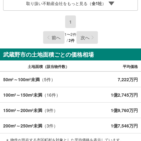
取り扱い不動産会社をもっと見る（
全
1
社
）
1
1
〜
2
件
前へ
次へ
/
2
件
武蔵野市の土地面積ごとの価格相場
土地面積（該当物件数）
平均価格
50m
～100m
未満
（
5
件）
7,222万円
2
2
100m
～150m
未満
（
16
件）
1億2,745万円
2
2
150m
～200m
未満
（
9
件）
1億9,760万円
2
2
200m
～250m
未満
（
3
件）
1億7,546万円
2
2
物件が所在する市区町村を対象とした平均価格を表示しています。