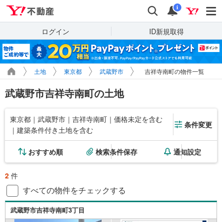
Yahoo!不動産
検索
通知
i
ログイン
ID新規取得
土地
東京都
武蔵野市
吉祥寺南町の物件一覧
武蔵野市吉祥寺南町の土地
東京都｜武蔵野市｜吉祥寺南町｜価格未定を含む
条件変更
｜建築条件付き土地を含む
おすすめ順
検索条件保存
通知設定
2
件
すべての物件をチェックする
武蔵野市吉祥寺南町3丁目