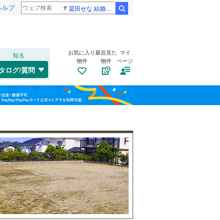
ヘルプ
冨田せな 結婚発表
検索
お気に入り
最近見た
マイ
知る
物件
物件
ページ
高崎線
(
3
)
タログ/質問
総武本線
(
6
)
南道路
（
1
）
港区
(
13
)
福島
古家あり
（
3
）
渋谷区
(
13
)
山手線
(
20
)
栃木
群馬
山梨
板橋区
(
11
)
横浜線
(
231
)
江東区
(
2
)
青梅線
(
93
)
葛飾区
(
4
)
京浜東北線
(
17
)
杉並区
(
36
)
総武線
(
46
)
小学校まで1km以内
（
6
）
和歌山
目黒区
(
24
)
山形新幹線
(
0
)
東海道新幹線
(
1
)