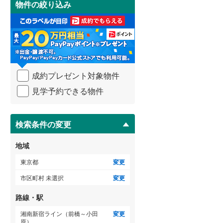
物件の絞り込み
御蔵島村
(
0
)
け
小田急小田原線
(
104
)
取
小笠原村
(
0
)
る
東急多摩川線
(
7
)
・
条
東急池上線
(
13
)
件
を
京急本線
(
7
)
成約プレゼント対象物件
マ
イ
東京モノレール
(
1
)
見学予約できる物件
ペ
ー
東京臨海高速鉄道りんかい線
(
1
)
ジ
に
検索条件の変更
保
存
地域
す
る
東京都
変更
市区町村 未選択
変更
路線・駅
湘南新宿ライン（前橋～小田
変更
原）