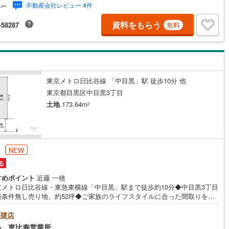
不動産会社レビュー 4件
-.--
資料をもらう
-58287
無料
東京メトロ日比谷線 「中目黒」駅 徒歩10分 他
東京都目黒区中目黒3丁目
土地
173.64m
2
円
NEW
る
すめポイント
近藤 一穂
京メトロ日比谷線・東急東横線「中目黒」駅まで徒歩約10分◆中目黒3丁目
築条件無し売り地、約52坪◆ご家族のライフスタイルに合った間取りをご
ただけます！◆間口は約9.4m、南側幅員約5.4mの公道に面し日当たり良
敷地を有効的に使え、住宅の設計プランが立てやすい整形地！◆住環境に
奨店
された第一種低層住居専用地域の閑静な住宅地◆「中目黒小学校」まで徒
ル 恵比寿営業所