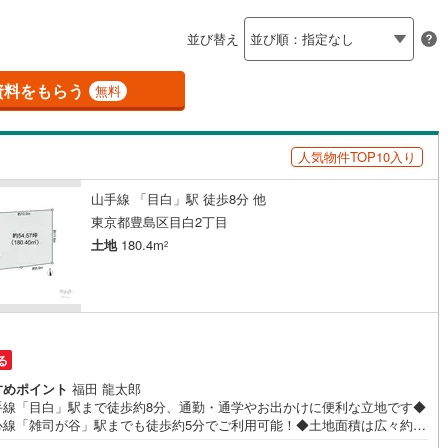
島根
岡山
広島
山口
ン内見(相談)可
（
5
）
IT重説可
（
2
）
並び替え
(
257
)
立川市
(
4
)
ロ銀座線
(
9
)
東京メトロ丸ノ内線
(
22
)
香川
愛媛
高知
保存した条件を見る
0
)
青梅市
(
20
)
資料をもらう
ロ日比谷線
ン対応とは？
(
13
)
東京メトロ東西線
(
17
)
無料
佐賀
長崎
熊本
大分
5
)
調布市
(
3
)
ロ有楽町線
(
12
)
東京メトロ半蔵門線
(
9
)
人気物件TOP10入り
(
4
)
小平市
(
7
)
ロ副都心線
(
17
)
都営浅草線
(
13
)
(
11
)
国分寺市
(
12
)
山手線 「目白」駅 徒歩8分 他
線
(
14
)
都営大江戸線
(
20
)
この条件で検索する
この条件で検索する
この条件で検索する
この条件で検索する
この条件で検索する
この条件で検索する
市区町村以下を選択
市区町村を選択す
駅を選択する
東京都豊島区目白2丁目
)
狛江市
(
2
)
土地
180.4m
2
クスプレス
(
7
)
京成本線
(
8
)
1
)
東久留米市
(
9
)
線
(
2
)
北総鉄道北総線
(
1
)
3
)
稲城市
(
3
)
線
(
2
)
東武東上線
(
13
)
円
市
(
56
)
西東京市
(
3
)
る
町線
(
5
)
西武新宿線
(
47
)
日の出町
(
4
)
西多摩郡檜原村
(
0
)
すめポイント
福田 龍太郎
湖線
(
18
)
西武多摩川線
(
12
)
手線「目白」駅まで徒歩約8分、通勤・通学やお出かけに便利な立地です◆
心線「雑司が谷」駅までも徒歩約5分でご利用可能！◆土地面積は広々約54
)
利島村
(
0
)
線
(
2
)
京王線
(
159
)
ゆとりある敷地で建築プランが広がりますね◆建築条件なしの土地で、ご