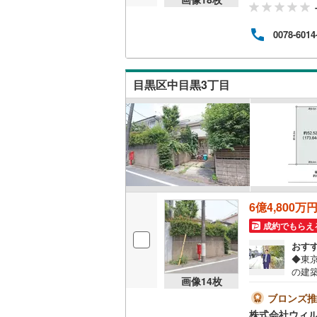
0078-6014
目黒区中目黒3丁目
6億4,800万
成約でもらえ
おす
◆東
の建
画像
14
枚
検討い
好◆
ブロンズ推
配慮
株式会社ウィ