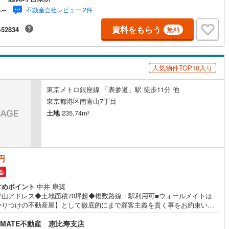
7分、子育て世帯にもおすすめ！◆「マルエツプチ（中目黒四丁目店）」ま
不動産会社レビュー 2件
-.--
歩約6分◆「中目黒公園」まで徒歩約4分◆「中目黒駅前図書館」まで徒歩
【営業時間10:00～19:00】上記時間はお電話が繋がりやすくなっておりま
資料をもらう
-52834
無料
お気軽にご連絡下さい！現地を見学される場合はご見学予約ボタンよりご
の日時をご記入いただけますとスムーズにご案内が可能です。～住宅ロー
諸費用込融資や築年数の古い物件のローンも得意としており、最適な銀行
提案します。～リフォーム～理想の間取り、テイストを作り上げられま
人気物件TOP10入り
リフォームプランナーの同行も可能です。
東京メトロ銀座線 「表参道」駅 徒歩11分 他
東京都港区南青山7丁目
土地
235.74m
2
円
る
すめポイント
中井 康奨
青山アドレス◆土地面積70坪超◆複数路線・駅利用可■ウォールメイトは
かりつけの不動産屋】として徹底的にまで顧客主義を貫く事をお約束いた
す。■都心エリアに特化した情報網を駆使し、最良の不動産をご提案。■住
LMATE不動産 恵比寿支店
ーンシュミレーション無料相談会 毎日随時開催中。■ウォールメイトオリ