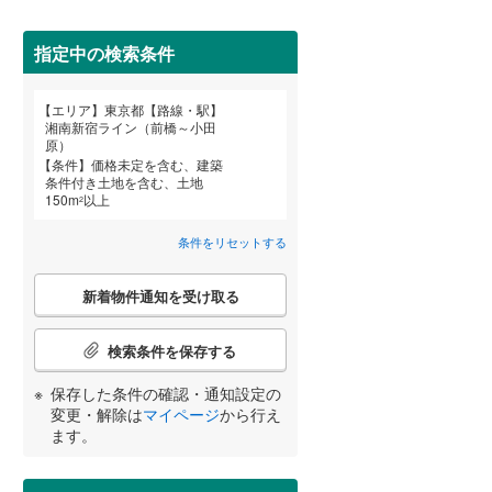
武蔵野市
(
12
)
指定中の検索条件
東京メトロ丸ノ内方南支線
(
9
)
府中市
(
9
)
東京メトロ千代田線
(
28
詳しく見る
)
エリア
東京都【路線・駅】
宮崎
鹿児島
沖縄
湘南新宿ライン（前橋～小田
町田市
(
87
)
東京メトロ南北線
(
23
)
原）
条件
価格未定を含む、建築
日野市
(
36
)
都営三田線
(
26
)
条件付き土地を含む、土地
150
m
以上
2
国立市
(
6
)
する
る
条件をリセットする
条件をリセットする
条件をリセットする
条件をリセットする
条件をリセットする
条件をリセットする
条件をリセットする
東大和市
(
10
)
京成押上線
(
3
)
こ
新着物件通知を受け取る
武蔵村山市
(
9
)
の
東武伊勢崎線
(
13
)
検
羽村市
(
20
)
索
検索条件を保存する
西武池袋線
(
40
)
条
西多摩郡瑞穂町
(
17
)
件
保存した条件の確認・通知設定の
西武国分寺線
(
23
)
で
変更・解除は
マイページ
から行え
西多摩郡奥多摩町
(
1
)
通
ます。
西武拝島線
(
42
)
知
新島村
(
0
)
を
京王高尾線
(
168
)
受