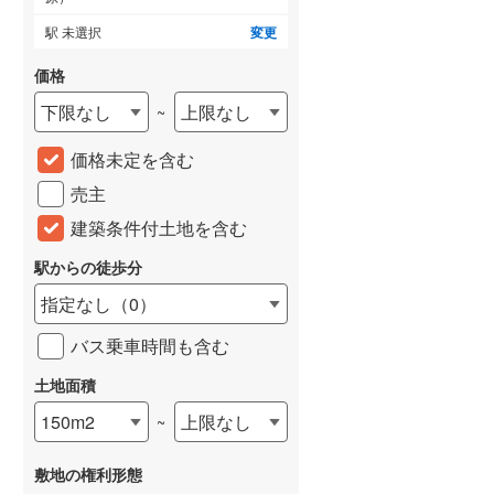
駅 未選択
変更
価格
下限なし
上限なし
~
価格未定を含む
売主
建築条件付土地を含む
駅からの徒歩分
指定なし
（
0
）
バス乗車時間も含む
土地面積
150m2
上限なし
~
敷地の権利形態