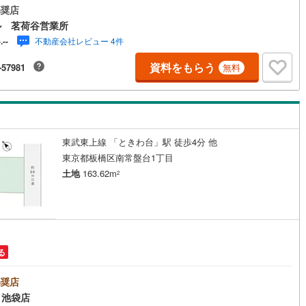
のライフスタイルにあったお住まいをご建築ください！◆教育・文化施設
奨店
(
0
)
三宅島三宅村
(
0
)
原線
(
52
)
京王井の頭線
(
49
)
い文教地区に立地！◆「セブンイレブン南池袋1丁目南店」まで徒歩約4
ル 茗荷谷営業所
ちょっとしたお買い物に便利！◆「肉のハナマサ池袋店」まで徒歩約6分！
丈町
(
0
)
青ヶ島村
(
0
)
不動産会社レビュー 4件
-.--
摩線
(
36
)
東急東横線
(
34
)
のお買い物もスムーズ！◆日々の楽しみが広がる「雑司が谷みみずく公
で徒歩約5分！気軽に外遊びを満喫！【営業時間10:00～19:00】上記時間
資料をもらう
-57981
無料
町線
(
39
)
東急田園都市線
(
35
)
電話が繋がりやすくなっております。ぜひお気軽にご連絡下さい！現地を
される場合は「室内・現地を見学する（無料）」ボタンよりご希望の日時
谷線
(
10
)
東急目黒線
(
32
)
記入いただけますとスムーズにご案内が可能です。【ウィル不動産販売は
が強み】（1）住宅ローンに精通したローン専門部署があります！（2）施
績多数のリフォーム部門も社内にあります！（3）定休日なし！
線
(
2
)
都電荒川線
(
8
)
東武東上線 「ときわ台」駅 徒歩4分 他
め
(
0
)
都営日暮里・舎人ライナー
(
9
)
東京都板橋区南常盤台1丁目
レール
(
43
)
埼玉高速鉄道
(
0
)
土地
163.62m
2
円
る
奨店
 池袋店