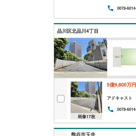
ジナ
希望
0078-6014
品川区北品川4丁目
5億9,800万
アドキャスト
0078-6014
画像
17
枚
熊谷市玉井