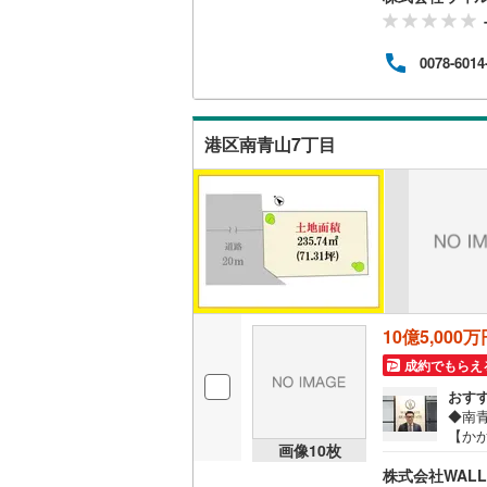
歩約
で徒
約7分
0078-6014
す。
希望
ン～
をご
港区南青山7丁目
す！
10億5,000万
成約でもらえ
おす
◆南
【か
画像
10
枚
しま
株式会社WAL
宅ロ