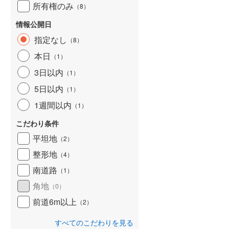
所有権のみ
（
8
）
情報公開日
指定なし
（
8
）
本日
（
1
）
3日以内
（
1
）
5日以内
（
1
）
1週間以内
（
1
）
こだわり条件
平坦地
（
2
）
整形地
（
4
）
南道路
（
1
）
角地
（
0
）
前道6m以上
（
2
）
すべてのこだわりを見る