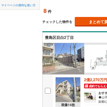
中国
鳥取
マイページの便利な使い方
オンライ
8
件
東京23区以外
八王子市
地下鉄
東京メト
四国
徳島
三鷹市
(
1
まとめて
東京メト
オンライ
チェックした物件を
九州・沖縄
福岡
昭島市
(
1
東京メト
豊島区目白2丁目
小金井市
東京メト
東村山市
都営新宿
0
0
0
0
0
0
該当物件
該当物件
該当物件
該当物件
該当物件
該当物件
件
件
件
件
件
件
福生市
(
8
私鉄・その他
つくばエ
清瀬市
(
1
京成金町
多摩市
(
1
東武亀戸
2億2,270万
あきる野
成約でもらえ
西武有楽
西多摩郡
おす
西武多摩
◆山
副都
大島町
(
1
画像
14
枚
西武山口
坪！