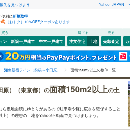
Yahoo! JAPAN
援先を見つけよう
と便利に
新規取得
［おトク］10％OFFクーポンあります
検索条件を保存しました
買う
建てる
売る
3
)
常磐線
(
4
)
建ち方、日当たり
ョン
新築一戸建て
中古一戸建て
注文住宅
土地
売却査定
カ
この検索条件の新着物件通知は、
マイページ
から設定できます。
ライン（宇都宮～逗子）
湘南新宿ライン（前橋～小田原）
以上
（
2
）
角地
（
0
）
(
1
)
中央区
(
0
)
岩手
宮城
秋田
山形
(
8
)
)
(
2
)
(
1
)
(
1
)
2
）
整形地
（
4
）
)
文京区
(
11
)
東海道本線
(
1
)
東京都、湘南新宿ライン（前橋～小田原）、価格未定を
神奈川
埼玉
千葉
茨城
湘南新宿ライン（前橋～小田原）
面積150m2以上の物件一覧
)
北区
(
6
)
含む、建築条件付き土地を含む、土地150
m
以上
2
契約、入居関連など
)
武蔵野線
(
17
)
)
墨田区
(
0
)
長野
富山
石川
福井
面積150m2以上
2
)
中央本線（JR東日本）
(
284
)
（
0
）
第一種低層住居専用地域
（
1
）
田原）（東京都）の
の土
)
足立区
(
18
)
81
)
八高線
(
195
)
閉じる
閉じる
お気に入りリストを見る
お気に入りリストを見る
閉じる
閉じる
岐阜
静岡
三重
(
16
)
中野区
(
9
)
各駅停車）
(
4
)
埼京線
(
10
)
土地なら敷地面積にゆとりがあるので駐車場や庭に広さを確保すること
検索条件を保存する
駅が始発駅
（
0
）
海まで2km以内
（
0
）
坪以上）の理想の土地をYahoo!不動産で見つけましょう。
兵庫
京都
滋賀
奈良
2
)
品川区
(
12
)
線
(
0
)
上越新幹線
(
0
)
マイページ
5
)
世田谷区
(
54
)
応
線
(
0
)
北陸新幹線
(
0
)