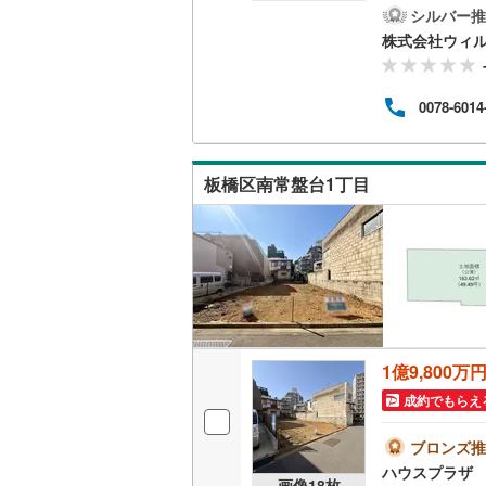
家族
シルバー推
神津島村
京王相模
が多
株式会社ウィ
分！
八丈島八
小田急多
毎日
園」ま
0078-6014
東急大井
はお
見学
東急世田
をご
ここ
板橋区南常盤台1丁目
工実
京急空港
ゆりかも
多摩モノ
1億9,800万
成約でもらえ
ブロンズ推
ハウスプラザ
画像
18
枚