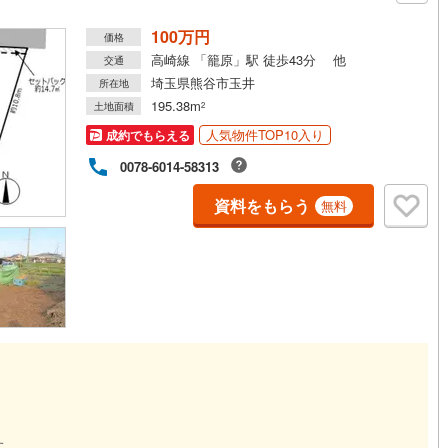
100万円
価格
高崎線 「籠原」駅 徒歩43分 他
交通
埼玉県熊谷市玉井
所在地
195.38m
土地面積
2
人気物件TOP10入り
成約でもらえる
0078-6014-58313
資料をもらう
無料
す