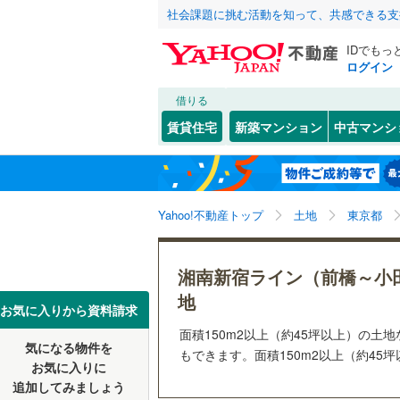
社会課題に挑む活動を知って、共感できる支
IDでもっ
ログイン
借りる
北海道
JR
北海道
東北本線
(
こだわり条件
配置、向き、
賃貸住宅
新築マンション
中古マンシ
湘南新宿
前道6m
東京23区
千代田区
東北
青森
(
9
)
(
3
)
(
1
)
(
0
平坦地
（
新宿区
(
5
京葉線
(
0
)
関東
東京
Yahoo!不動産トップ
土地
東京都
豊島区
(
2
販売、価格、
南武線
(
18
台東区
(
1
信越・北陸
新潟
横須賀線
(
更地渡し
湘南新宿ライン（前橋～小
荒川区
(
2
地
五日市線
(
東海
愛知
お気に入りから資料請求
立地
江戸川区
常磐線（
面積150m2以上（約45坪以上）の
気になる物件を
最寄りの
もできます。面積150m2以上（約45
近畿
大阪
練馬区
(
1
東北新幹
お気に入りに
追加してみましょう
大田区
(
2
オンライン対
秋田新幹