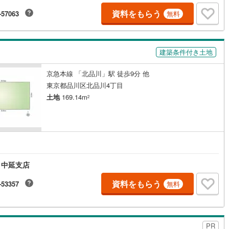
ルの住宅購入・住替え等について分かりやすく解説したガイドブックをご
者様に【無料プレゼント】
資料をもらう
-57063
無料
建築条件付き土地
京急本線 「北品川」駅 徒歩9分 他
東京都品川区北品川4丁目
土地
169.14m
2
円
 中延支店
資料をもらう
-53357
無料
PR