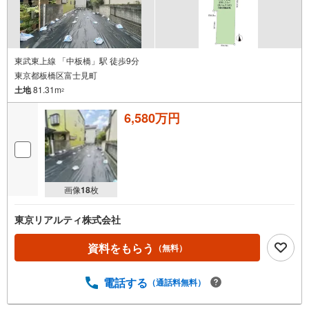
東武東上線 「中板橋」駅 徒歩9分
東京都板橋区富士見町
土地
81.31m
2
6,580万円
画像
18
枚
東京リアルティ株式会社
資料をもらう
（無料）
電話する
（通話料無料）