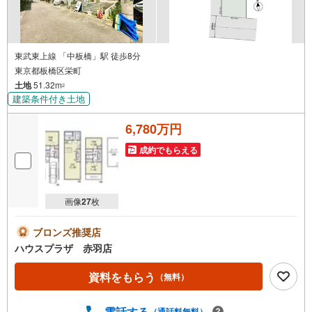
東武東上線 「中板橋」駅 徒歩8分
東京都板橋区栄町
土地
51.32m
2
建築条件付き土地
6,780万円
成約でもらえる
画像
27
枚
ブロンズ推奨店
ハウスプラザ 赤羽店
資料をもらう
（無料）
電話する
（通話料無料）