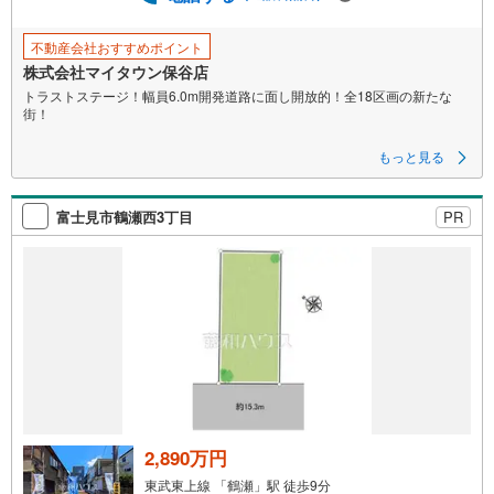
不動産会社おすすめポイント
株式会社マイタウン保谷店
トラストステージ！幅員6.0m開発道路に面し開放的！全18区画の新たな
街！
■幅員6.0m開発道路に面し、駐車ラクラク＆開放的（※区画により異なりま
もっと見る
す）
■小中学校が徒歩10分圏内に揃いお子様がいるご家庭も安心
■公園や緑の多い閑静な住宅地でのびのびとした暮らし
富士見市鶴瀬西3丁目
PR
■夜間に玄関灯を点灯する「あかり協定実施分譲地」
機能性に優れた設備仕様と自由な間取りが魅力の弊社フリープラン対応住
宅地！
専任設計士と打合せを重ね、お客様のライフスタイル合わせた住まいづく
りをお手伝いいたします。
メンテナンス等も弊社専門部署にて承りますので引渡し後も安心です♪
周辺環境も併せてご案内させていただきます。
マイタウン保谷店までお気軽にお問い合わせください。
2,890万円
東武東上線 「鶴瀬」駅 徒歩9分