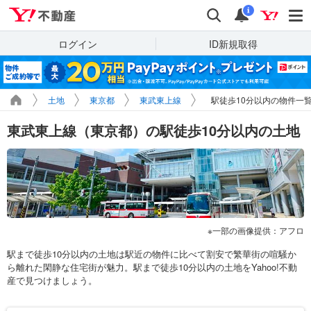
Yahoo!不動産
検索
通知
i
ログイン
ID新規取得
土地
東京都
東武東上線
駅徒歩10分以内の物件一
東武東上線（東京都）の駅徒歩10分以内の土地
一部の画像提供：アフロ
駅まで徒歩10分以内の土地は駅近の物件に比べて割安で繁華街の喧騒か
ら離れた閑静な住宅街が魅力。駅まで徒歩10分以内の土地をYahoo!不動
産で見つけましょう。