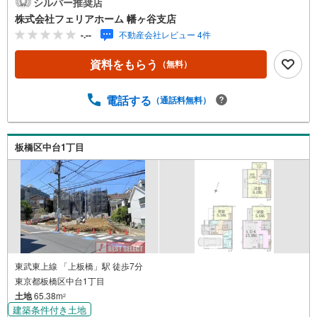
シルバー推奨店
面しており、明るさと開放感を感じやすい立地です。駅徒
株式会社フェリアホーム 幡ヶ谷支店
歩圏でありながら、周辺には小学校・中学校・保育園・幼
-.--
不動産会社レビュー 4件
稚園などが揃い、子育て世帯にも暮らしやすい住環境が整
っています。参考プランは建物面積78.04平米の3LDK。約1
資料をもらう
（無料）
4.7帖のLDKを中心に、家族が自然と集まる住空間を計画。
屋上にはルーフバルコニーを設け、都市部にいながら開放
的なプライベート空間を楽しめます。洗濯物干しはもちろ
電話する
（通話料無料）
ん、くつろぎの場やガーデニングスペースとしても活用可
能です。コンパクトな敷地を有効活用し、収納や居住性に
も配慮された都市型プラン。利便性、住環境、屋上空間の
板橋区中台1丁目
楽しさを兼ね備えた、板橋区栄町の魅力ある一画です。
東武東上線 「上板橋」駅 徒歩7分
東京都板橋区中台1丁目
土地
65.38m
2
建築条件付き土地