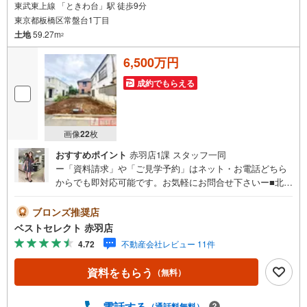
東武東上線 「ときわ台」駅 徒歩9分
東京都板橋区常盤台1丁目
土地
59.27m
2
6,500万円
成約でもらえる
画像
22
枚
おすすめポイント
赤羽店1課 スタッフ一同
ー「資料請求」や「ご見学予約」はネット・お電話どちら
からでも即対応可能です。お気軽にお問合せ下さいー■北側
4m位置指定道路×東側4m位置指定道路の角地で開放感のあ
る立地■土地面積:59.27m2（17.92坪）の建築条件なし売地
ブロンズ推奨店
■お好きなハウスメーカー様・工務店様で建築可能■小学校
ベストセレクト 赤羽店
まで徒歩5分以内でお子様も安心通学■保育園・幼稚園まで
4.72
不動産会社レビュー 11件
徒歩5分以内でお子様の送り迎えの負担軽減■お買物施設や
総合病院が近くに揃う利便性が高い立地■東武東上線「とき
資料をもらう
（無料）
わ台」駅まで徒歩9分■東武東上線「中板橋」駅まで徒歩9
分ー「資料請求」や「ご見学予約」はネット・お電話どち
らからでも即対応可能です。お気軽にお問合せ下さいー ベ
電話する
（通話料無料）