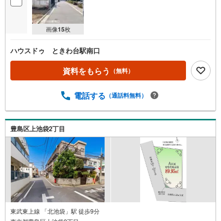
画像
15
枚
ハウスドゥ ときわ台駅南口
資料をもらう
（無料）
電話する
（通話料無料）
豊島区上池袋2丁目
東武東上線 「北池袋」駅 徒歩9分