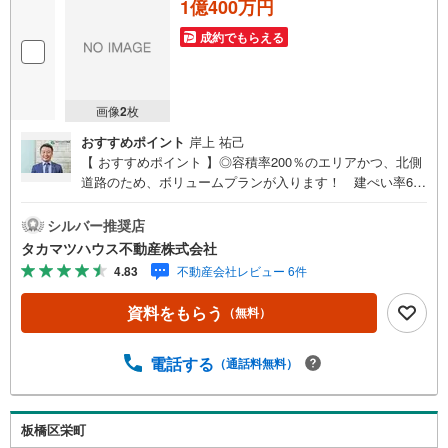
1億400万円
成約でもらえる
画像
2
枚
おすすめポイント
岸上 祐己
【 おすすめポイント 】◎容積率200％のエリアかつ、北側
道路のため、ボリュームプランが入ります！ 建ぺい率6
0％、容積率200％のボリュームが入る土地に お好きなハ
ウスメーカーで理想の邸宅をお造りいただけます。 ◎2駅
シルバー推奨店
利用可能な立地と生活利便性 本物件は東武東上線「とき
タカマツハウス不動産株式会社
わ台」駅徒歩9分、「上板橋」駅徒歩10分と目的に応じて、
4.83
不動産会社レビュー 6件
利用駅を選択できます。 近隣には、スーパー・コンビ
ニ徒歩4分、郵便局徒歩2分などの生活施設が 充実してお
資料をもらう
（無料）
ります。 また、西松屋徒歩4分やバースデイも徒歩6分な
どからお子様がいらっしゃる方向けの ショッピング施設
もございます。 【 ライフインフォメーション 】常盤台小
電話する
（通話料無料）
学校・・・約900m（徒歩12分）上板橋第三中学校・・・約
320m（徒歩14分）東武ストア前野町店・・・約310m（徒
歩4分）ファミリーマート板橋前野町六丁目店・・・約270
板橋区栄町
m（徒歩4分）板橋常盤台三郵便局・・・約130m（徒歩2