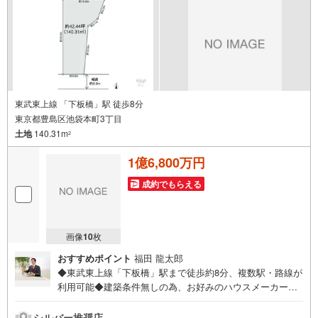
したら、ご見学希望物件以外の資料も用意して参ります。
もちろん他の物件も併せてご案内させていただきます。
東武東上線 「下板橋」駅 徒歩8分
東京都豊島区池袋本町3丁目
土地
140.31m
2
1億6,800万円
成約でもらえる
画像
10
枚
おすすめポイント
福田 龍太郎
◆東武東上線「下板橋」駅まで徒歩約8分、複数駅・路線が
利用可能◆建築条件無しの為、お好みのハウスメーカーで
自分好みの間取りやデザインを採用した家づくりが可能◆
前面道路は幅員約6mの公道に面し、お車の出し入れもスム
シルバー推奨店