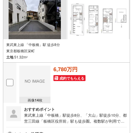
分）水久保公園・・・約130m（徒歩2分）
東武東上線 「中板橋」駅 徒歩8分
東京都板橋区栄町
土地
51.32m
2
6,780万円
成約でもらえる
画像
14
枚
おすすめポイント
東武東上線「中板橋」駅徒歩8分、「大山」駅徒歩10分、都
営三田線「板橋区役所前」駅も徒歩圏。複数駅が利用で
き、通勤・通学や日々の移動に便利な板橋区栄町の建築条
件付き売地です。敷地面積は51.32平米。南側約4m公道に