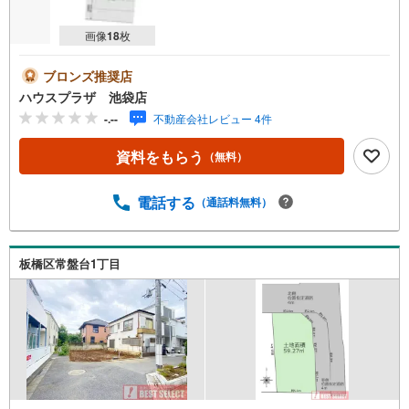
画像
18
枚
ブロンズ推奨店
ハウスプラザ 池袋店
-.--
不動産会社レビュー 4件
資料をもらう
（無料）
電話する
（通話料無料）
板橋区常盤台1丁目