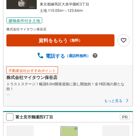
条
東京都練馬区大泉学園町3丁目
件
土地 110.05m
～123.64m
2
2
を
建物条件付き土地
マ
イ
株式会社マイタウン保谷店
ペ
資料をもらう
（無料）
ー
ジ
に
電話する
（通話料無料）
保
存
不動産会社おすすめポイント
す
株式会社マイタウン保谷店
る
トラストステージ！幅員6.0m開発道路に面し開放的！全18区画の新たな
街！
■幅員6.0m開発道路に面し、駐車ラクラク＆開放的（※区画により異なりま
もっと見る
す）
■小中学校が徒歩10分圏内に揃いお子様がいるご家庭も安心
■公園や緑の多い閑静な住宅地でのびのびとした暮らし
富士見市鶴瀬西3丁目
PR
■夜間に玄関灯を点灯する「あかり協定実施分譲地」
機能性に優れた設備仕様と自由な間取りが魅力の弊社フリープラン対応住
宅地！