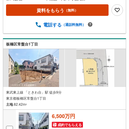
■住宅ローンシュミレーション無料相談会 毎日随時開催中
■ウォールメイトオリジナルの住宅購入・住替え等について
資料をもらう
（無料）
分かりやすく解説したガイドブックをご希望者様に【無料
プレゼント】
電話する
（通話料無料）
板橋区常盤台1丁目
東武東上線 「ときわ台」駅 徒歩9分
東京都板橋区常盤台1丁目
土地
82.42m
2
6,500万円
成約でもらえる