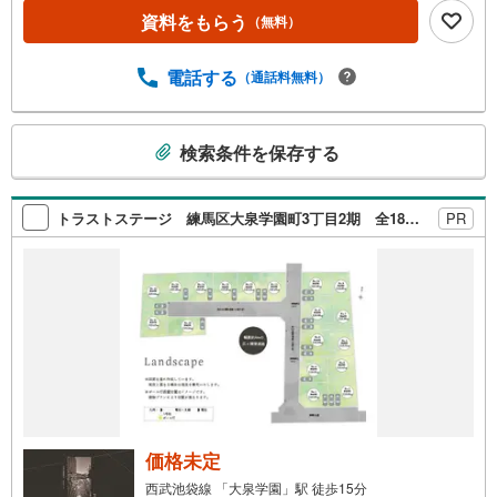
資料をもらう
（無料）
電話する
（通話料無料）
こ
検索条件を保存する
の
検
索
トラストステージ 練馬区大泉学園町3丁目2期 全18区画
PR
条
件
で
通
知
を
受
け
取
る
価格未定
・
西武池袋線 「大泉学園」駅 徒歩15分