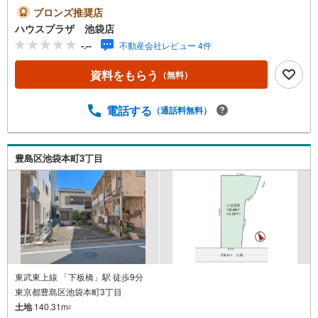
ブロンズ推奨店
ハウスプラザ 池袋店
-.--
不動産会社レビュー 4件
資料をもらう
（無料）
電話する
（通話料無料）
豊島区池袋本町3丁目
東武東上線 「下板橋」駅 徒歩9分
東京都豊島区池袋本町3丁目
土地
140.31m
2