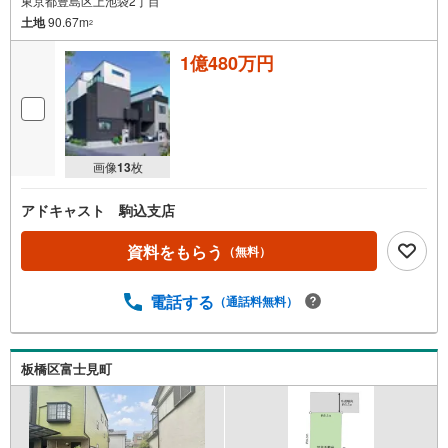
東京都豊島区上池袋2丁目
土地
90.67m
2
1億480万円
画像
13
枚
アドキャスト 駒込支店
資料をもらう
（無料）
電話する
（通話料無料）
板橋区富士見町