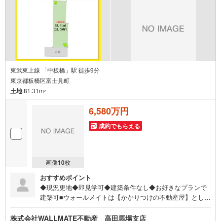
東武東上線 「中板橋」駅 徒歩9分
東京都板橋区富士見町
土地
81.31m
2
6,580万円
成約でもらえる
画像
10
枚
おすすめポイント
◆現況更地◆即見学可◆建築条件なし◆お好きなプランで
建築可■ウォールメイトは【かかりつけの不動産屋】として
徹底的にまで顧客主義を貫く事をお約束いたします ■都心
エリアに特化した情報網を駆使し、最良の不動産をご提案
株式会社WALLMATE不動産 高田馬場支店