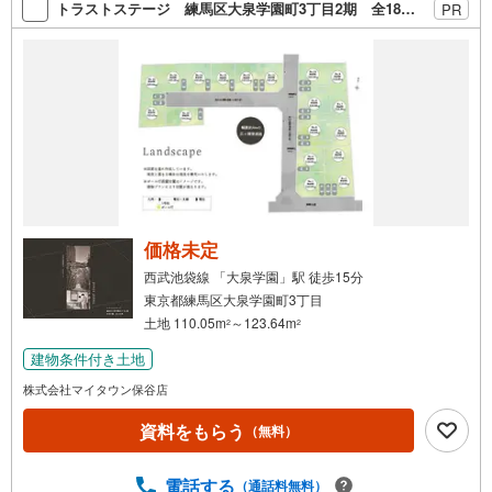
トラストステージ 練馬区大泉学園町3丁目2期 全18区画
PR
方お任せ下さい。
価格未定
西武池袋線 「大泉学園」駅 徒歩15分
東京都練馬区大泉学園町3丁目
土地 110.05m
～123.64m
2
2
建物条件付き土地
株式会社マイタウン保谷店
資料をもらう
（無料）
電話する
（通話料無料）