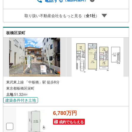
取り扱い不動産会社をもっと見る（
全
1
社
）
板橋区栄町
東武東上線 「中板橋」駅 徒歩8分
東京都板橋区栄町
土地
51.32m
2
建築条件付き土地
6,780万円
成約でもらえる