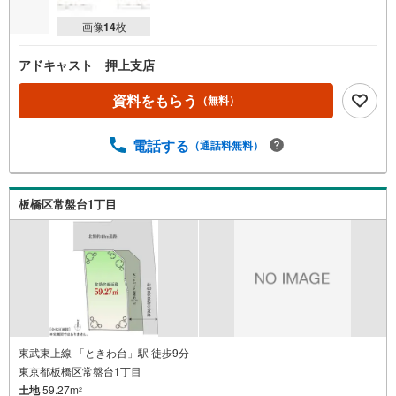
画像
14
枚
アドキャスト 押上支店
資料をもらう
（無料）
電話する
（通話料無料）
板橋区常盤台1丁目
東武東上線 「ときわ台」駅 徒歩9分
東京都板橋区常盤台1丁目
土地
59.27m
2