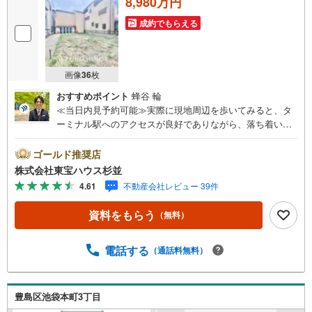
8,980万円
成約でもらえる
画像
36
枚
おすすめポイント
蜂谷 輪
≪当日内見予約可能≫実際に現地周辺を歩いてみると、タ
ーミナル駅へのアクセスが良好でありながら、落ち着いた
住宅街が広がっており、そのギャップに魅了されました。
また、スーパーやコンビニも徒歩3分圏内にあり、毎日のお
ゴールド推奨店
買い物が本当に便利だと感じました。本物件は更地となっ
株式会社東宝ハウス杉並
ているため、古い建物の解体費用や手間がかからず、すぐ
4.61
不動産会社レビュー 39件
に理想のマイホームづくりに取り掛かれます。◆ご予約に
際して◆日時のご希望をお伝えください。（もちろん当日
資料をもらう
（無料）
でも対応可能です）事前に鍵等の手配や内覧（居住中物
件）の手配が必要な場合がございますのでご容赦くださ
い。事前にご連絡をいただけると、スムーズなご案内が可
電話する
（通話料無料）
能となりますのでお手数ですがご一報ください。◆物件の
ご案内は◆弊社へのご来社、お客様宅へのお迎え・最寄駅
での待ち合わせ、物件周辺のコンビニ等でお待ち合わせな
豊島区池袋本町3丁目
ど、ご希望をお伝えください。ご希望条件をお伝え頂けま