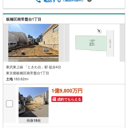
ストセレクトは創立1985年の売買専門の不動産会社 東京・
埼玉にて累計販売棟数:40,055棟の実績で提携住宅ローン金
利優遇や豊富な物件情報のご提供が可能です。住宅ローン
板橋区南常盤台1丁目
にご不安な方お任せ下さい。
東武東上線 「ときわ台」駅 徒歩4分
東京都板橋区南常盤台1丁目
土地
163.62m
2
1億9,800万円
成約でもらえる
画像
18
枚