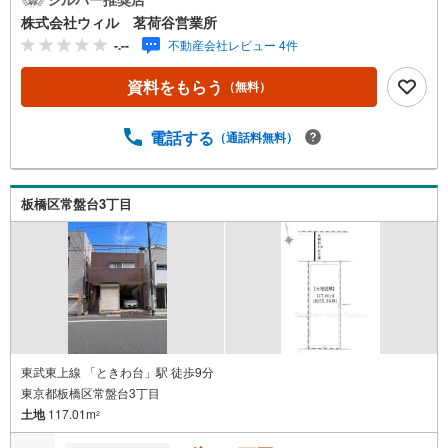
ーズ◆土地面積約140平米（約42坪）のゆとりの広さで家
株式会社ウィル 茗荷谷営業所
族構成に合わせた建物配置など、幅広い建築プランに対応
-.--
不動産会社レビュー 4件
◆南西側道路に面した土地につき、明るい光が差し込む開
放的な住宅プランの検討も可能◆近隣商業地域に位置し、
資料をもらう
（無料）
建蔽率80％、容積率300％の土地につき、収益マンション
や店舗併用ビル等にも対応可能◆ぜひ一度、現地をご覧く
ださい【営業時間 10:00～19:00】上記時間はお電話が繋が
電話する
（通話料無料）
りやすくなっております。ぜひお気軽にご連絡下さい！現
地を見学される場合は「室内・現地を見学する（無料）」
ボタンよりご希望の日時をご記入いただけますとスムーズ
板橋区常盤台3丁目
にご案内が可能です。【ウィル不動産販売はここが強み】
（1）住宅ローンに精通したローン専門部署があります！
（2）施工実績多数のリフォーム部門も社内にあります！
（3）定休日なし！
東武東上線 「ときわ台」駅 徒歩9分
東京都板橋区常盤台3丁目
土地
117.01m
2