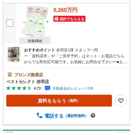
5,260万円
成約でもらえる
画像
25
枚
おすすめポイント
赤羽店1課 スタッフ一同
ー「資料請求」や「ご見学予約」はネット・お電話どちら
からでも即対応可能です。お気軽にお問合せ下さいー■土地
面積:65.38平米（19.77坪）の建築条件付き売地■前面道路
は南西側4.6m開発道路■建物参考プランあり:建物金額2,500
ブロンズ推奨店
万円（税込）、建物面積105.56平米、木造3階建て■徒歩圏
ベストセレクト 赤羽店
に保育園が点在し子育て世代のご家族も安心■お買い物施設
4.72
不動産会社レビュー 11件
や総合病院が近くに揃う利便性の高い立地■東武東上線「上
板橋」駅まで徒歩7分■東武東上線「東武練馬」駅まで徒歩
資料をもらう
（無料）
19分■都営三田線「志村三丁目」駅まで徒歩20分ー「資料
請求」や「ご見学予約」はネット・お電話どちらからでも
即対応可能です。お気軽にお問合せ下さいー ベストセレク
電話する
（通話料無料）
トは創立1985年の売買専門の不動産会社 東京・埼玉にて累
計販売棟数:40,055棟の実績で提携住宅ローン金利優遇や豊
富な物件情報のご提供が可能です。住宅ローンにご不安な