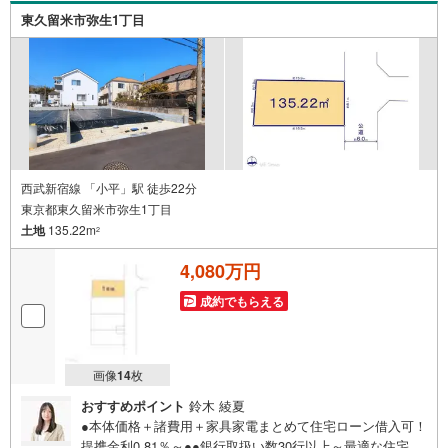
東久留米市弥生1丁目
西武新宿線 「小平」駅 徒歩22分
東京都東久留米市弥生1丁目
土地
135.22m
2
4,080万円
成約でもらえる
画像
14
枚
おすすめポイント
鈴木 綾夏
●本体価格＋諸費用＋家具家電まとめて住宅ローン借入可！
提携金利0.81％～●●銀行取扱い数30行以上～最適な住宅ロ