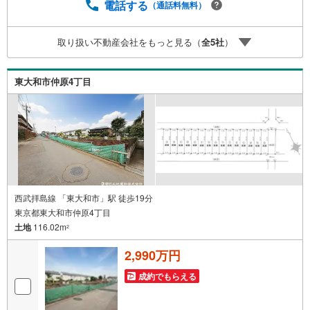
件ごとのメリット・注意点をまとめたレポートもご用意し
電話する
（通話料無料）
ております。当日のご見学手配や無料送迎にも柔軟に対
応。まずはお気軽にご相談ください。■電車でお越しのお客
取り扱い不動産会社をもっと見る（
全
5
社
）
様は、西武線「所沢駅」西口より徒歩5分■お車でお越しの
お客様は、提携駐車場がございますので弊社営業スタッフ
までお尋ねください。
東大和市仲原4丁目
西武拝島線 「東大和市」駅 徒歩19分
東京都東大和市仲原4丁目
土地
116.02m
2
2,990万円
成約でもらえる