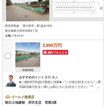
西武拝島線 「東大和市」駅 徒歩19分
東京都東大和市仲原4丁目
土地
116.01m
2
2,990万円
成約でもらえる
画像
33
枚
おすすめポイント
多田 直人
■ご成約6万件超の実績と信頼■～*この街が好きだから*～西
武線沿線の住まい探しは私たちにお任せください。*** 住
まい、安心のおとりつぎ ***地域密着を掲げ、東京・埼
玉・神奈川に展開。豊富な取引データと現場経験をもと
ゴールド推奨店
に、お客様一人ひとりに最適なご提案を行っています。
朝日土地建物 所沢支店 営業3課
「住宅ローンが不安」「自己資金が少ないけれど購入でき