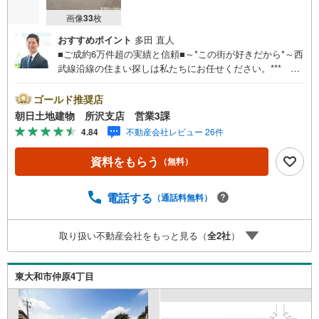
画像
33
枚
おすすめポイント
多田 直人
■ご成約6万件超の実績と信頼■～*この街が好きだから*～西
武線沿線の住まい探しは私たちにお任せください。*** 住
まい、安心のおとりつぎ ***地域密着を掲げ、東京・埼
玉・神奈川に展開。豊富な取引データと現場経験をもと
ゴールド推奨店
に、お客様一人ひとりに最適なご提案を行っています。
朝日土地建物 所沢支店 営業3課
「住宅ローンが不安」「自己資金が少ないけれど購入でき
4.84
不動産会社レビュー 26件
る？」「住み替えの進め方が分からない」など、購入・売
却に関するお悩みにも有資格スタッフが丁寧に対応。資金
資料をもらう
（無料）
計画の立案から契約・お引渡しまで一貫してサポートいた
します。広告未掲載物件や最新情報も随時ご紹介可能。物
件ごとのメリット・注意点をまとめたレポートもご用意し
電話する
（通話料無料）
ております。当日のご見学手配や無料送迎にも柔軟に対
応。まずはお気軽にご相談ください。■電車でお越しのお客
取り扱い不動産会社をもっと見る（
全
2
社
）
様は、西武線「所沢駅」西口より徒歩5分■お車でお越しの
お客様は、提携駐車場がございますので弊社営業スタッフ
までお尋ねください。
東大和市仲原4丁目