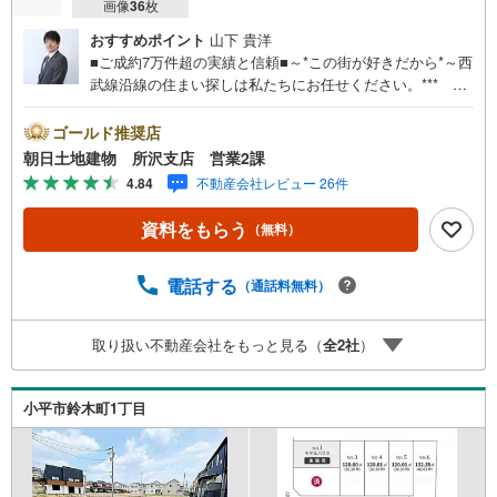
画像
36
枚
おすすめポイント
山下 貴洋
■ご成約7万件超の実績と信頼■～*この街が好きだから*～西
武線沿線の住まい探しは私たちにお任せください。*** 住
まい、安心のおとりつぎ ***地域密着を掲げ、東京・埼
玉・神奈川に展開。豊富な取引データと現場経験をもと
ゴールド推奨店
に、お客様一人ひとりに最適なご提案を行っています。
朝日土地建物 所沢支店 営業2課
「住宅ローンが不安」「自己資金が少ないけれど購入でき
4.84
不動産会社レビュー 26件
る？」「住み替えの進め方が分からない」など、購入・売
却に関するお悩みにも有資格スタッフが丁寧に対応。資金
資料をもらう
（無料）
計画の立案から契約・お引渡しまで一貫してサポートいた
します。広告未掲載物件や最新情報も随時ご紹介可能。物
件ごとのメリット・注意点をまとめたレポートもご用意し
電話する
（通話料無料）
ております。当日のご見学手配や無料送迎にも柔軟に対
応。まずはお気軽にご相談ください。■電車でお越しのお客
取り扱い不動産会社をもっと見る（
全
2
社
）
様は、西武線「所沢駅」西口より徒歩5分■お車でお越しの
お客様は、提携駐車場がございますので弊社営業スタッフ
までお尋ねください。
小平市鈴木町1丁目