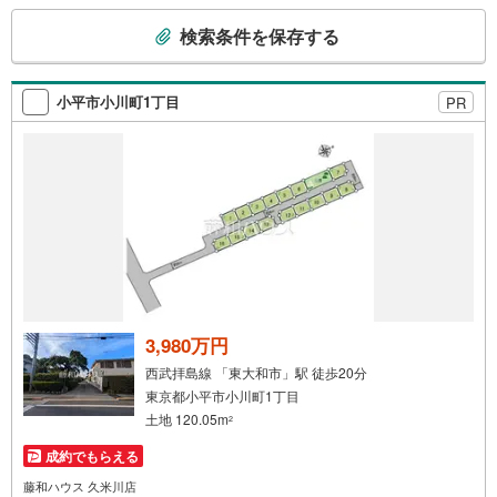
こ
までお尋ねください。
検索条件を保存する
の
検
索
小平市小川町1丁目
PR
条
件
で
通
知
を
受
け
取
る
3,980万円
・
西武拝島線 「東大和市」駅 徒歩20分
条
東京都小平市小川町1丁目
件
土地 120.05m
2
を
成約でもらえる
マ
イ
藤和ハウス 久米川店