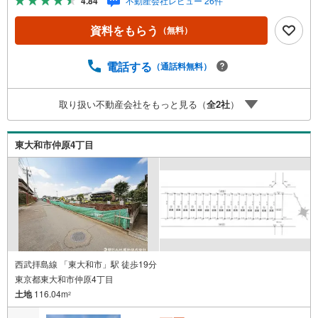
4.84
不動産会社レビュー 26件
る？」「住み替えの進め方が分からない」など、購入・売
却に関するお悩みにも有資格スタッフが丁寧に対応。資金
資料をもらう
（無料）
計画の立案から契約・お引渡しまで一貫してサポートいた
します。広告未掲載物件や最新情報も随時ご紹介可能。物
件ごとのメリット・注意点をまとめたレポートもご用意し
電話する
（通話料無料）
ております。当日のご見学手配や無料送迎にも柔軟に対
応。まずはお気軽にご相談ください。■電車でお越しのお客
取り扱い不動産会社をもっと見る（
全
2
社
）
様は、西武線「所沢駅」西口より徒歩5分■お車でお越しの
お客様は、提携駐車場がございますので弊社営業スタッフ
までお尋ねください。
東大和市仲原4丁目
西武拝島線 「東大和市」駅 徒歩19分
東京都東大和市仲原4丁目
土地
116.04m
2