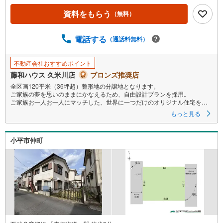
ペ
資料をもらう
（無料）
ー
ジ
に
電話する
（通話料無料）
保
存
不動産会社おすすめポイント
す
藤和ハウス 久米川店
ブロンズ推奨店
る
全区画120平米（36坪超）整形地の分譲地となります。
ご家族の夢を思いのままにかなえるため、自由設計プランを採用。
ご家族お一人お一人にマッチした、世界に一つだけのオリジナル住宅を実
現してみませんか＾＾？
もっと見る
小平市仲町