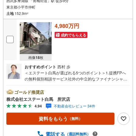
西武多摩湖線 「青梅街道」駅 徒歩9分
東京都小平市仲町
土地
152.9m
2
4,980万円
成約でもらえる
画像
18
枚
おすすめポイント
西村 歩
＜エステート白馬が選ばれる5つのポイント＞1.提携FPへ
の無料個別相談サービス社外の中立的なファイナンシャル
プランナーと無料相談できます。ローン返済について保険
や学費等も含めてシミュレーションをご提案できます2.物
ゴールド推奨店
件情報が豊富所沢市を中心にたくさんの情報をご用意して
株式会社エステート白馬 所沢店
おります。インターネット広告前の物件も多数取り揃えて
4.94
不動産会社レビュー 34件
おります。お客様のご希望エリアをお申し付けください。
3.自社グループでリフォーム、新築請負所沢店の3階はリフ
資料をもらう
（無料）
ォーム、注文建築部門の相談スペースです。一級建築士を
はじめとした専門スタッフがおりますのでご見学とあわせ
て、リフォームや注文建築についてご相談頂けます4.年中
電話する
（通話料無料）