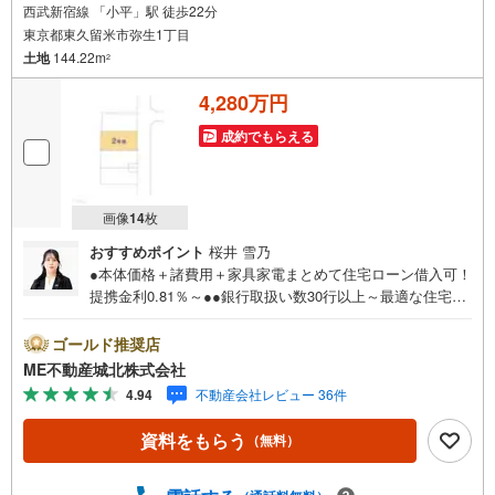
西武新宿線 「小平」駅 徒歩22分
東京都東久留米市弥生1丁目
土地
144.22m
2
4,280万円
成約でもらえる
画像
14
枚
おすすめポイント
桜井 雪乃
●本体価格＋諸費用＋家具家電まとめて住宅ローン借入可！
提携金利0.81％～●●銀行取扱い数30行以上～最適な住宅ロ
ーンをご提案します～●以下の条件でも審査を通した実績が
多数ございます！（1）勤続年数1ヶ月（2）自己資金0円
ゴールド推奨店
（3）産休/育休/契約社員/派遣社員/アルバイト/パート/独
ME不動産城北株式会社
身/自営業/経営者（4）延滞、滞納、個信アウト対応可
4.94
不動産会社レビュー 36件
（5）収入合算や親子ローン（6）金融機関の借入まとめ
等、家具、家電、引越し費用等おまとめローン（7）永住権
資料をもらう
（無料）
無、持病あり、持ち家残債有でも相談可能●3つの安心サポ
ート●1.営業車にて安全にご案内。お住まい探しに集中して
頂けます。2.FPソフトを使用しマイホーム購入の資金計