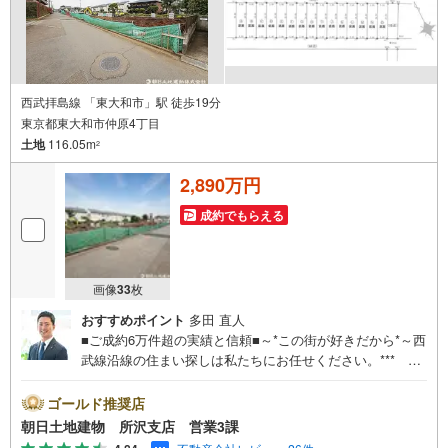
西武拝島線 「東大和市」駅 徒歩19分
東京都東大和市仲原4丁目
土地
116.05m
2
2,890万円
成約でもらえる
画像
33
枚
おすすめポイント
多田 直人
■ご成約6万件超の実績と信頼■～*この街が好きだから*～西
武線沿線の住まい探しは私たちにお任せください。*** 住
まい、安心のおとりつぎ ***地域密着を掲げ、東京・埼
玉・神奈川に展開。豊富な取引データと現場経験をもと
ゴールド推奨店
に、お客様一人ひとりに最適なご提案を行っています。
朝日土地建物 所沢支店 営業3課
「住宅ローンが不安」「自己資金が少ないけれど購入でき