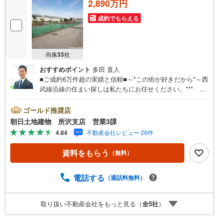
2,890万円
成約でもらえる
画像
33
枚
おすすめポイント
多田 直人
■ご成約6万件超の実績と信頼■～*この街が好きだから*～西
武線沿線の住まい探しは私たちにお任せください。*** 住
まい、安心のおとりつぎ ***地域密着を掲げ、東京・埼
玉・神奈川に展開。豊富な取引データと現場経験をもと
ゴールド推奨店
に、お客様一人ひとりに最適なご提案を行っています。
朝日土地建物 所沢支店 営業3課
「住宅ローンが不安」「自己資金が少ないけれど購入でき
4.84
不動産会社レビュー 26件
る？」「住み替えの進め方が分からない」など、購入・売
却に関するお悩みにも有資格スタッフが丁寧に対応。資金
資料をもらう
（無料）
計画の立案から契約・お引渡しまで一貫してサポートいた
します。広告未掲載物件や最新情報も随時ご紹介可能。物
件ごとのメリット・注意点をまとめたレポートもご用意し
電話する
（通話料無料）
ております。当日のご見学手配や無料送迎にも柔軟に対
応。まずはお気軽にご相談ください。■電車でお越しのお客
取り扱い不動産会社をもっと見る（
全
5
社
）
様は、西武線「所沢駅」西口より徒歩5分■お車でお越しの
お客様は、提携駐車場がございますので弊社営業スタッフ