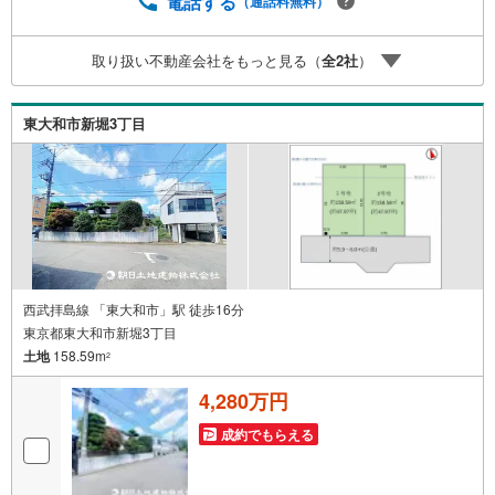
電話する
（通話料無料）
画・購入から老後までの人生設計を実施することで暮らし
に安心を提案します。3.どんなに信用のある建築会社でも
取り扱い不動産会社をもっと見る（
全
2
社
）
ご自分の目で確認することは重要ですよね。弊社は特殊機
材を使用してインスペクションを実施します。
東大和市新堀3丁目
西武拝島線 「東大和市」駅 徒歩16分
東京都東大和市新堀3丁目
土地
158.59m
2
4,280万円
成約でもらえる