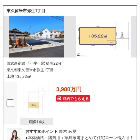
材を使用してインスペクションを実施します。
東久留米市弥生1丁目
西武新宿線 「小平」駅 徒歩22分
東京都東久留米市弥生1丁目
土地
135.22m
2
3,980万円
成約でもらえる
画像
14
枚
おすすめポイント
鈴木 綾夏
●本体価格＋諸費用＋家具家電まとめて住宅ローン借入可！