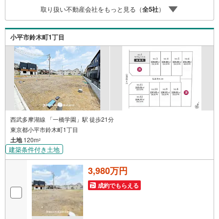
応。まずはお気軽にご相談ください。■電車でお越しのお客
取り扱い不動産会社をもっと見る（
全
5
社
）
様は、西武線「所沢駅」西口より徒歩5分■お車でお越しの
お客様は、提携駐車場がございますので弊社営業スタッフ
までお尋ねください。
小平市鈴木町1丁目
西武多摩湖線 「一橋学園」駅 徒歩21分
東京都小平市鈴木町1丁目
土地
120m
2
建築条件付き土地
3,980万円
成約でもらえる