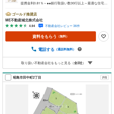
提携金利0.81％～●●銀行取扱い数30行以上～最適な住宅ロ
ーンをご提案します～●以下の条件でも審査を通した実績が
多数ございます！（1）勤続年数1ヶ月（2）自己資金0円
ゴールド推奨店
（3）産休/育休/契約社員/派遣社員/アルバイト/パート/独
ME不動産城北株式会社
身/自営業/経営者（4）延滞、滞納、個信アウト対応可
4.94
不動産会社レビュー 36件
（5）収入合算や親子ローン（6）金融機関の借入まとめ
等、家具、家電、引越し費用等おまとめローン（7）永住権
資料をもらう
（無料）
無、持病あり、持ち家残債有でも相談可能●3つの安心サポ
ート●1.営業車にて安全にご案内。お住まい探しに集中して
頂けます。2.FPソフトを使用しマイホーム購入の資金計
電話する
（通話料無料）
画・購入から老後までの人生設計を実施することで暮らし
に安心を提案します。3.どんなに信用のある建築会社でも
取り扱い不動産会社をもっと見る（
全
2
社
）
ご自分の目で確認することは重要ですよね。弊社は特殊機
材を使用してインスペクションを実施します。
昭島市田中町2丁目
PR