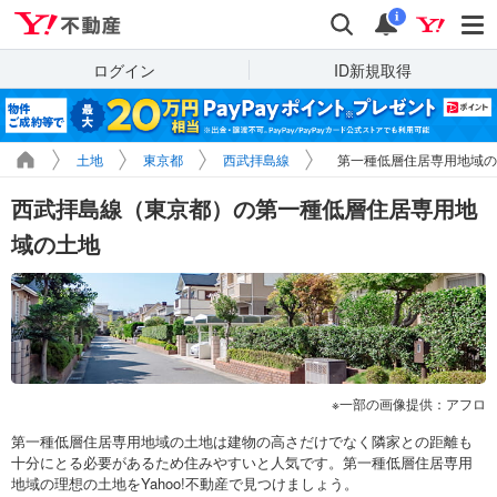
Yahoo!不動産
検索
通知
i
ログイン
ID新規取得
土地
東京都
西武拝島線
第一種低層住居専用地域の
西武拝島線（東京都）の第一種低層住居専用地
域の土地
一部の画像提供：アフロ
第一種低層住居専用地域の土地は建物の高さだけでなく隣家との距離も
十分にとる必要があるため住みやすいと人気です。第一種低層住居専用
地域の理想の土地をYahoo!不動産で見つけましょう。