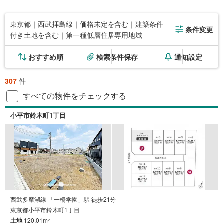
東京都｜西武拝島線｜価格未定を含む｜建築条件
条件変更
付き土地を含む｜第一種低層住居専用地域
おすすめ順
検索条件保存
通知設定
307
件
すべての物件をチェックする
小平市鈴木町1丁目
西武多摩湖線 「一橋学園」駅 徒歩21分
東京都小平市鈴木町1丁目
土地
120.01m
2