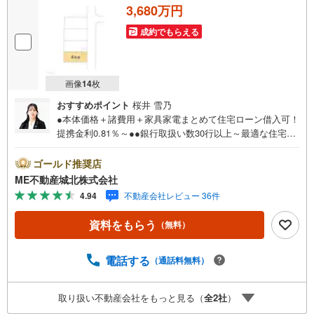
3,680万円
成約でもらえる
画像
14
枚
おすすめポイント
桜井 雪乃
●本体価格＋諸費用＋家具家電まとめて住宅ローン借入可！
提携金利0.81％～●●銀行取扱い数30行以上～最適な住宅ロ
ーンをご提案します～●以下の条件でも審査を通した実績が
多数ございます！（1）勤続年数1ヶ月（2）自己資金0円
ゴールド推奨店
（3）産休/育休/契約社員/派遣社員/アルバイト/パート/独
ME不動産城北株式会社
身/自営業/経営者（4）延滞、滞納、個信アウト対応可
4.94
不動産会社レビュー 36件
（5）収入合算や親子ローン（6）金融機関の借入まとめ
等、家具、家電、引越し費用等おまとめローン（7）永住権
資料をもらう
（無料）
無、持病あり、持ち家残債有でも相談可能●3つの安心サポ
ート●1.営業車にて安全にご案内。お住まい探しに集中して
頂けます。2.FPソフトを使用しマイホーム購入の資金計
電話する
（通話料無料）
画・購入から老後までの人生設計を実施することで暮らし
に安心を提案します。3.どんなに信用のある建築会社でも
取り扱い不動産会社をもっと見る（
全
2
社
）
ご自分の目で確認することは重要ですよね。弊社は特殊機