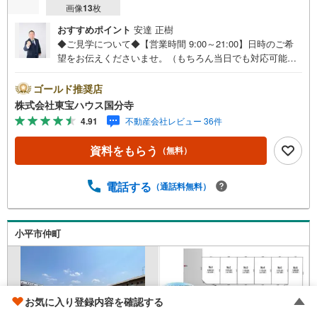
画像
13
枚
おすすめポイント
安達 正樹
◆ご見学について◆【営業時間 9:00～21:00】日時のご希
望をお伝えくださいませ。（もちろん当日でも対応可能で
す）人気物件は特にお問い合わせが集中するため、お早め
のご連絡をおすすめいたします。「室内・現地を見学す
ゴールド推奨店
る」ボタンよりご予約いただくと、スムーズにご案内可能
株式会社東宝ハウス国分寺
です。事前に鍵の手配や内覧準備が必要な場合がございま
4.91
不動産会社レビュー 36件
すのでご了承ください。◆TOHO HOUSE CLUB◆弊社で売
買いただいたお客様はTOHO HOUSE CLUBにご加入いただ
資料をもらう
（無料）
けます。10～20、30年後のリフォーム、保険やローンの見
直し、相続や資産運用など、将来にわたってのサポートを
ご提供いたします。◆FPによるライフサポート◆専属ファ
電話する
（通話料無料）
イナンシャルプランナーが住宅ローン・保険・税金・資産
運用・相続など幅広くアドバイスいたします。ご契約前後
を問わず、安心してご利用いただけます。◆安心の環境◆
小平市仲町
無料駐車場、キッズスペースを完備し、ご家族でのご来店
も安心です。の体制で皆様の住まい探しをサポートいたし
ます。
お気に入り登録内容を確認する