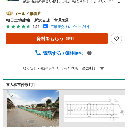
武線沿線の住まい探しは私たちにお任せください。*** 住
まい、安心のおとりつぎ ***地域密着を掲げ、東京・埼
玉・神奈川に展開。豊富な取引データと現場経験をもと
ゴールド推奨店
に、お客様一人ひとりに最適なご提案を行っています。
朝日土地建物 所沢支店 営業3課
「住宅ローンが不安」「自己資金が少ないけれど購入でき
4.84
不動産会社レビュー 26件
る？」「住み替えの進め方が分からない」など、購入・売
却に関するお悩みにも有資格スタッフが丁寧に対応。資金
資料をもらう
（無料）
計画の立案から契約・お引渡しまで一貫してサポートいた
します。広告未掲載物件や最新情報も随時ご紹介可能。物
件ごとのメリット・注意点をまとめたレポートもご用意し
電話する
（通話料無料）
ております。当日のご見学手配や無料送迎にも柔軟に対
応。まずはお気軽にご相談ください。■電車でお越しのお客
取り扱い不動産会社をもっと見る（
全
20
社
）
様は、西武線「所沢駅」西口より徒歩5分■お車でお越しの
お客様は、提携駐車場がございますので弊社営業スタッフ
までお尋ねください。
東大和市仲原4丁目