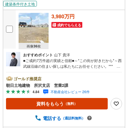
建築条件付き土地
3,980万円
成約でもらえる
画像
36
枚
おすすめポイント
山下 貴洋
■ご成約7万件超の実績と信頼■～*この街が好きだから*～西
武線沿線の住まい探しは私たちにお任せください。*** 住
まい、安心のおとりつぎ ***地域密着を掲げ、東京・埼
玉・神奈川に展開。豊富な取引データと現場経験をもと
ゴールド推奨店
に、お客様一人ひとりに最適なご提案を行っています。
朝日土地建物 所沢支店 営業2課
「住宅ローンが不安」「自己資金が少ないけれど購入でき
4.84
不動産会社レビュー 26件
る？」「住み替えの進め方が分からない」など、購入・売
却に関するお悩みにも有資格スタッフが丁寧に対応。資金
資料をもらう
（無料）
計画の立案から契約・お引渡しまで一貫してサポートいた
します。広告未掲載物件や最新情報も随時ご紹介可能。物
件ごとのメリット・注意点をまとめたレポートもご用意し
電話する
（通話料無料）
ております。当日のご見学手配や無料送迎にも柔軟に対