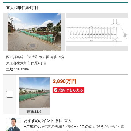
までお尋ねください。
東大和市仲原4丁目
西武拝島線 「東大和市」駅 徒歩19分
東京都東大和市仲原4丁目
土地
116.03m
2
2,890万円
成約でもらえる
画像
33
枚
おすすめポイント
多田 直人
■ご成約6万件超の実績と信頼■～*この街が好きだから*～西