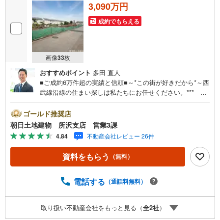
3,090万円
成約でもらえる
画像
33
枚
おすすめポイント
多田 直人
■ご成約6万件超の実績と信頼■～*この街が好きだから*～西
武線沿線の住まい探しは私たちにお任せください。*** 住
まい、安心のおとりつぎ ***地域密着を掲げ、東京・埼
玉・神奈川に展開。豊富な取引データと現場経験をもと
ゴールド推奨店
に、お客様一人ひとりに最適なご提案を行っています。
朝日土地建物 所沢支店 営業3課
「住宅ローンが不安」「自己資金が少ないけれど購入でき
4.84
不動産会社レビュー 26件
る？」「住み替えの進め方が分からない」など、購入・売
却に関するお悩みにも有資格スタッフが丁寧に対応。資金
資料をもらう
（無料）
計画の立案から契約・お引渡しまで一貫してサポートいた
します。広告未掲載物件や最新情報も随時ご紹介可能。物
件ごとのメリット・注意点をまとめたレポートもご用意し
電話する
（通話料無料）
ております。当日のご見学手配や無料送迎にも柔軟に対
応。まずはお気軽にご相談ください。■電車でお越しのお客
取り扱い不動産会社をもっと見る（
全
2
社
）
様は、西武線「所沢駅」西口より徒歩5分■お車でお越しの
お客様は、提携駐車場がございますので弊社営業スタッフ