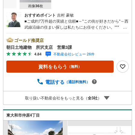
画像
36
枚
おすすめポイント
吉村 豪敏
■ご成約7万件超の実績と信頼■～*この街が好きだから*～西
武線沿線の住まい探しは私たちにお任せください。*** 住
まい、安心のおとりつぎ ***地域密着を掲げ、東京・埼
玉・神奈川に展開。豊富な取引データと現場経験をもと
ゴールド推奨店
に、お客様一人ひとりに最適なご提案を行っています。
朝日土地建物 所沢支店 営業3課
「住宅ローンが不安」「自己資金が少ないけれど購入でき
4.84
不動産会社レビュー 26件
る？」「住み替えの進め方が分からない」など、購入・売
却に関するお悩みにも有資格スタッフが丁寧に対応。資金
資料をもらう
（無料）
計画の立案から契約・お引渡しまで一貫してサポートいた
します。広告未掲載物件や最新情報も随時ご紹介可能。物
件ごとのメリット・注意点をまとめたレポートもご用意し
電話する
（通話料無料）
ております。当日のご見学手配や無料送迎にも柔軟に対
応。まずはお気軽にご相談ください。■電車でお越しのお客
取り扱い不動産会社をもっと見る（
全
3
社
）
様は、西武線「所沢駅」西口より徒歩5分■お車でお越しの
お客様は、提携駐車場がございますので弊社営業スタッフ
までお尋ねください。
東大和市仲原4丁目