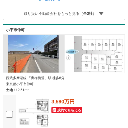
無休（年末年始除く）で営業しております営業時間 9:30
～19:00 この時間はお電話でのお問合わせがスムーズです
取り扱い不動産会社をもっと見る（
全
3
社
）
5.お子様連れでおこしくださいキッズスペース、授乳室、
オムツ替えベッド、アンパンマンジュースをご用意してお
ります。ご見学ご希望の方は、右上の“室内・現地を見学す
小平市仲町
る（無料）をボタンからご予約ください。
西武多摩湖線 「青梅街道」駅 徒歩8分
東京都小平市仲町
土地
112.51m
2
3,590万円
成約でもらえる