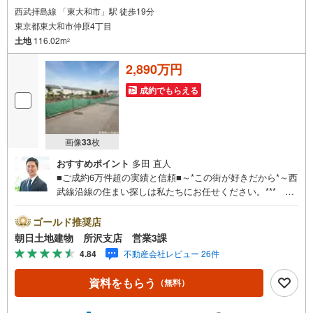
西武拝島線 「東大和市」駅 徒歩19分
東京都東大和市仲原4丁目
土地
116.02m
2
2,890万円
成約でもらえる
画像
33
枚
おすすめポイント
多田 直人
■ご成約6万件超の実績と信頼■～*この街が好きだから*～西
武線沿線の住まい探しは私たちにお任せください。*** 住
まい、安心のおとりつぎ ***地域密着を掲げ、東京・埼
玉・神奈川に展開。豊富な取引データと現場経験をもと
ゴールド推奨店
に、お客様一人ひとりに最適なご提案を行っています。
朝日土地建物 所沢支店 営業3課
「住宅ローンが不安」「自己資金が少ないけれど購入でき
4.84
不動産会社レビュー 26件
る？」「住み替えの進め方が分からない」など、購入・売
却に関するお悩みにも有資格スタッフが丁寧に対応。資金
資料をもらう
（無料）
計画の立案から契約・お引渡しまで一貫してサポートいた
します。広告未掲載物件や最新情報も随時ご紹介可能。物