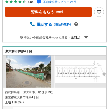
4.84
不動産会社レビュー 26件
る？」「住み替えの進め方が分からない」など、購入・売
却に関するお悩みにも有資格スタッフが丁寧に対応。資金
資料をもらう
（無料）
計画の立案から契約・お引渡しまで一貫してサポートいた
します。広告未掲載物件や最新情報も随時ご紹介可能。物
件ごとのメリット・注意点をまとめたレポートもご用意し
電話する
（通話料無料）
ております。当日のご見学手配や無料送迎にも柔軟に対
応。まずはお気軽にご相談ください。■電車でお越しのお客
取り扱い不動産会社をもっと見る（
全
2
社
）
様は、西武線「所沢駅」西口より徒歩5分■お車でお越しの
お客様は、提携駐車場がございますので弊社営業スタッフ
までお尋ねください。
東大和市仲原4丁目
西武拝島線 「東大和市」駅 徒歩19分
東京都東大和市仲原4丁目
土地
118.55m
2