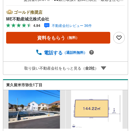
ーンをご提案します～●以下の条件でも審査を通した実績が
多数ございます！（1）勤続年数1ヶ月（2）自己資金0円
ゴールド推奨店
（3）産休/育休/契約社員/派遣社員/アルバイト/パート/独
ME不動産城北株式会社
身/自営業/経営者（4）延滞、滞納、個信アウト対応可
4.94
不動産会社レビュー 36件
（5）収入合算や親子ローン（6）金融機関の借入まとめ
等、家具、家電、引越し費用等おまとめローン（7）永住権
資料をもらう
（無料）
無、持病あり、持ち家残債有でも相談可能●3つの安心サポ
ート●1.営業車にて安全にご案内。お住まい探しに集中して
頂けます。2.FPソフトを使用しマイホーム購入の資金計
電話する
（通話料無料）
画・購入から老後までの人生設計を実施することで暮らし
に安心を提案します。3.どんなに信用のある建築会社でも
取り扱い不動産会社をもっと見る（
全
2
社
）
ご自分の目で確認することは重要ですよね。弊社は特殊機
材を使用してインスペクションを実施します。
東久留米市弥生1丁目