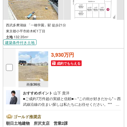
西武多摩湖線 「一橋学園」駅 徒歩21分
東京都小平市鈴木町1丁目
土地
132.35m
2
建築条件付き土地
3,930万円
成約でもらえる
画像
36
枚
おすすめポイント
山下 貴洋
■ご成約7万件超の実績と信頼■～*この街が好きだから*～西
武線沿線の住まい探しは私たちにお任せください。*** 住
まい、安心のおとりつぎ ***地域密着を掲げ、東京・埼
玉・神奈川に展開。豊富な取引データと現場経験をもと
ゴールド推奨店
に、お客様一人ひとりに最適なご提案を行っています。
朝日土地建物 所沢支店 営業2課
「住宅ローンが不安」「自己資金が少ないけれど購入でき