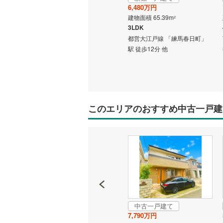
6,480万円
新築一戸建て
建物面積 65.39m
2
7,800万円
3LDK
建物面積 86.75m
2
都営大江戸線 「練馬春日町」
3LDK
駅 徒歩12分 他
徒歩19
西武池袋線 「清瀬」駅 徒歩19
分
このエリアのおすすめ中古一戸建
中古一戸建て
成約でもらえる
7,790万円
中古一戸建て