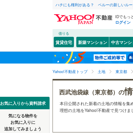
ハチにも権利がある？ ペルーの新しいルー
IDでもっ
ログイン
借りる
北海道
JR
北海道
東北本線
(
こだわり条件
配置、向き、
賃貸住宅
新築マンション
中古マンシ
湘南新宿
前道6m
東京23区
千代田区
東北
青森
(
0
)
(
0
)
(
0
)
(
0
平坦地
（
新宿区
(
0
京葉線
(
0
)
関東
東京
Yahoo!不動産トップ
土地
東京都
豊島区
(
0
販売、価格、
南武線
(
1
)
台東区
(
0
ひばりケ丘
信越・北陸
新潟
(
0
)
(
0
情
横須賀線
(
更地渡し
西武池袋線（東京都）の
荒川区
(
0
五日市線
(
東海
愛知
お気に入りから資料請求
本日公開された新着の土地の情報を集
立地
江戸川区
(
0
)
理想の土地をYahoo!不動産で見つけま
常磐線（
気になる物件を
最寄りの
近畿
大阪
練馬区
(
0
東北新幹
お気に入りに
追加してみましょう
大田区
(
0
オンライン対
秋田新幹