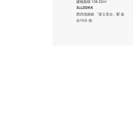
建物面積 108.32m
2
5,390万円
3LLDDKK
建物面積 101.52m
2
西武池袋線 「富士見台」駅 徒
3LDK＋SIC・ユーティリティ・書斎
3SLDK
歩10分 他
バス11
西武池袋線 「清瀬」駅 バス11
下車 徒
分 下清戸2丁目 バス停下車 徒
歩6分 他