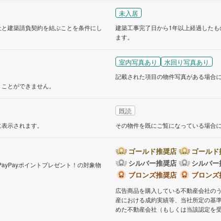
未入居
社と建築請負契約を結ぶことを条件にし
建築工事完了日から1年以上経過したも
ます。
室内写真あり
水回り写真あり
記載された項目の物件写真がある場合
くことができません。
既読
に表示されます。
その物件を既にご覧になっている場合
ゴールド推奨店
ゴールド
シルバー推奨店
シルバー
PayPayポイントプレゼント！の対象物
。
ブロンズ推奨店
ブロンズ
広告商品を購入している不動産会社の
産における成約実績等、当社所定の基
めた不動産会社（もしくは当該認定を