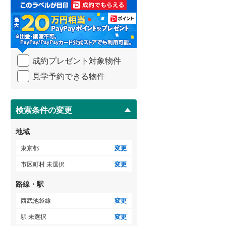
取
御蔵島村
(
0
)
る
小田急小田原線
(
0
)
・
小笠原村
(
0
)
条
東急多摩川線
(
0
)
件
を
東急池上線
(
0
)
成約プレゼント対象物件
マ
京急本線
(
1
)
イ
見学予約できる物件
ペ
東京モノレール
(
1
)
ー
ジ
東京臨海高速鉄道りんかい線
(
1
)
に
検索条件の変更
保
存
地域
す
る
東京都
変更
市区町村 未選択
変更
路線・駅
西武池袋線
変更
駅 未選択
変更