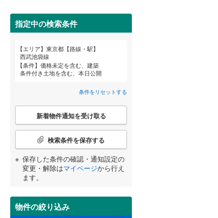
武蔵野市
(
0
)
指定中の検索条件
東京メトロ丸ノ内方南支線
(
0
)
府中市
(
0
)
東京メトロ千代田線
(
0
詳しく見る
)
エリア
東京都【路線・駅】
宮崎
鹿児島
沖縄
西武池袋線
町田市
(
0
)
東京メトロ南北線
(
0
)
条件
価格未定を含む、建築
条件付き土地を含む、本日公開
日野市
(
0
)
都営三田線
(
0
)
条件をリセットする
国立市
(
1
)
する
る
条件をリセットする
条件をリセットする
条件をリセットする
条件をリセットする
条件をリセットする
条件をリセットする
こ
東大和市
(
0
)
新着物件通知を受け取る
の
京成押上線
(
1
)
検
武蔵村山市
(
0
)
索
検索条件を保存する
東武伊勢崎線
(
1
)
条
羽村市
(
0
)
件
保存した条件の確認・通知設定の
西武池袋線
(
0
)
で
変更・解除は
マイページ
から行え
西多摩郡瑞穂町
(
0
)
通
ます。
西武国分寺線
(
0
)
知
西多摩郡奥多摩町
(
0
)
を
西武拝島線
(
0
)
受
物件の絞り込み
新島村
(
0
)
け
京王高尾線
(
3
)