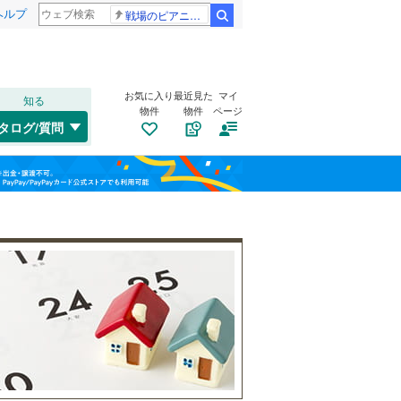
ヘルプ
戦場のピアニスト
検索
お気に入り
最近見た
マイ
知る
物件
物件
ページ
高崎線
(
0
)
タログ/質問
総武本線
(
0
)
南道路
（
0
）
港区
(
0
)
福島
(
0
)
(
0
)
(
0
)
古家あり
（
0
）
渋谷区
(
0
)
山手線
(
0
)
栃木
群馬
山梨
板橋区
(
0
)
横浜線
(
4
)
江東区
(
0
)
青梅線
(
0
)
葛飾区
(
0
)
京浜東北線
(
0
)
杉並区
(
1
)
総武線
(
1
)
小学校まで1km以内
（
0
）
和歌山
目黒区
(
0
)
山形新幹線
(
0
)
東海道新幹線
(
0
)