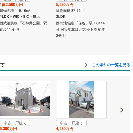
1億2,580万円
5,580万円
新築一戸
建物面積 119.16m
建物面積 87.14m
2
2
5,580万円
4LDK＋WIC・SIC・屋上
3LDK
建物面積 87.
西武池袋線 「石神井公園」駅
西武池袋線 「保谷」駅 バス14
3LDK
徒歩11分 他
分 保谷駅北口 バス停下車 徒歩
西武池袋線 
2分 他
分 青嵐台 
他
て
この条件の一覧を見る
中古一戸建て
中古一戸建て
成約でも
5,390万円
4,280万円
中古一戸