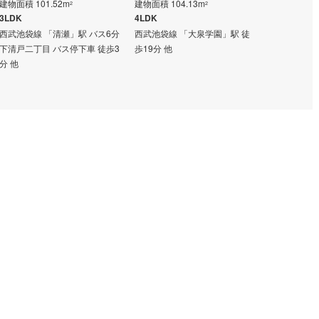
建物面積 101.52m
建物面積 104.13m
2
2
7,199万円
3LDK
4LDK
建物面積 110
西武池袋線 「清瀬」駅 バス6分
西武池袋線 「大泉学園」駅 徒
4SLDK
下清戸二丁目 バス停下車 徒歩3
歩19分 他
都営大江戸線
分 他
駅 徒歩7分 