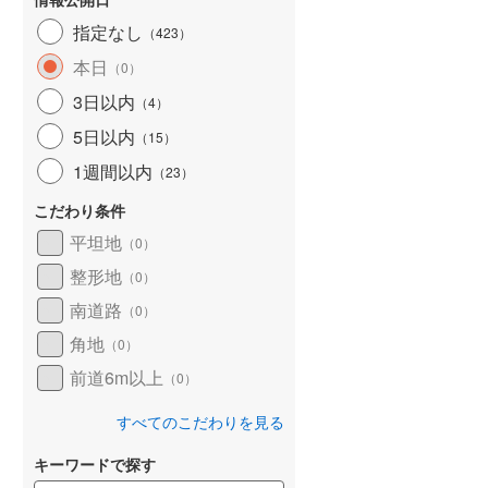
5,580万円
建て
新築一戸建て
指定なし
（
423
）
建物面積 87.14m
2
5,580万円
3LDK
本日
14m
建物面積 87.14m
（
0
）
2
2
西武池袋線 「保谷」駅 徒
3LDK
3日以内
（
4
）
分 他
「保谷」駅 バス14
西武池袋線 「保谷」駅 バス14
バス停下車 徒歩2分
5日以内
分 青嵐台 バス停下車 徒歩2分
（
15
）
他
1週間以内
（
23
）
こだわり条件
平坦地
（
0
）
整形地
（
0
）
南道路
（
0
）
角地
（
0
）
前道6m以上
（
0
）
すべてのこだわりを見る
中古一戸建て
らえる
成約でもらえる
キーワードで探す
7,790万円
建て
中古一戸建て