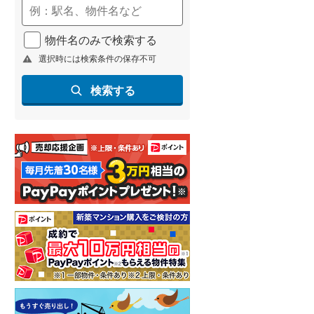
建物面積 108.32m
2
3,420万円
.53m
建物面積 87.97m
2
2
西武池袋線 「富士見台」
5DK
物件名のみで検索する
歩10分 他
 「練馬春日町」
西武池袋線 「大泉学園」駅 徒
選択時には検索条件の保存不可
他
歩20分 他
検索する