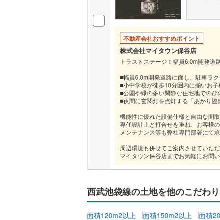
神津島村
京王相模
八丈島八
小田急多
不動産会社おすすめポイント
東急大井
株式会社マイタウン保谷店
トラストステージ！幅員6.0m開発道
東急世田
■幅員6.0m開発道路に面し、駐車ラ
■小中学校が徒歩10分圏内に揃いお
京急空港
■公園や緑の多い閑静な住宅地でのび
■夜間に玄関灯を点灯する「あかり協
ゆりかも
機能性に優れた設備仕様と自由な間取
多摩モノ
専任設計士と打合せを重ね、お客様の
メンテナンス等も弊社専門部署にて承
周辺環境も併せてご案内させていただ
マイタウン保谷店までお気軽にお問い
西武池袋線の土地を他のこだわり
面積120m2以上
面積150m2以上
面積2