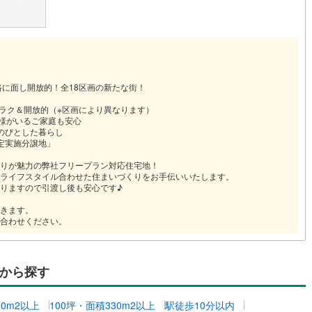
(
0
)
三宅島三宅村
(
0
)
原線
(
0
)
京王井の頭線
(
1
)
丈町
(
0
)
青ヶ島村
(
0
)
摩線
(
0
)
東急東横線
(
0
)
町線
(
0
)
東急田園都市線
(
0
)
路に面し開放的！全18区画の新たな街！
谷線
(
0
)
東急目黒線
(
0
)
クラク＆開放的（※区画により異なります）
子様がいるご家庭も安心
線
(
0
)
都電荒川線
(
0
)
のびとした暮らし
定実施分譲地」
め
(
0
)
都営日暮里・舎人ライナー
(
0
)
りが魅力の弊社フリープラン対応住宅地！
レール
(
0
)
埼玉高速鉄道
(
0
)
ライフスタイル合わせた住まいづくりをお手伝いいたします。
りますので引渡し後も安心です♪
きます。
合わせください。
から探す
00m2以上
100坪・面積330m2以上
駅徒歩10分以内