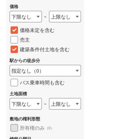
価格
下限なし
上限なし
~
価格未定を含む
売主
建築条件付土地を含む
駅からの徒歩分
指定なし
（
0
）
バス乗車時間も含む
土地面積
下限なし
上限なし
~
敷地の権利形態
所有権のみ
（
0
）
新築一戸建て
らえる
成約でもらえる
情報公開日