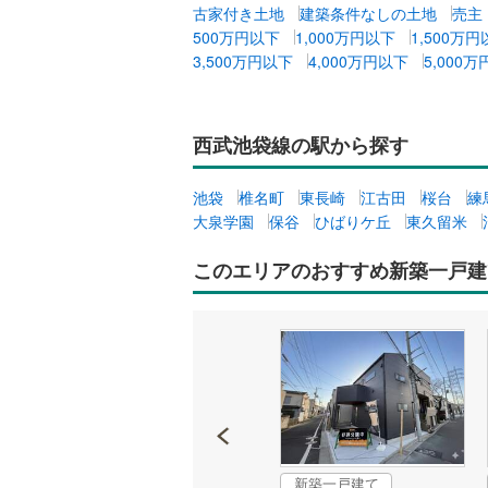
古家付き土地
建築条件なしの土地
売主
500万円以下
1,000万円以下
1,500万
3,500万円以下
4,000万円以下
5,000
西武池袋線の駅から探す
池袋
椎名町
東長崎
江古田
桜台
練
大泉学園
保谷
ひばりケ丘
東久留米
このエリアのおすすめ新築一戸建
新築一戸建て
成約でもらえる