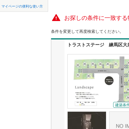
中国
鳥取
マイページの便利な使い方
オンライ
東京23区以外
八王子市
地下鉄
東京メト
お探しの条件に一致する
四国
徳島
三鷹市
(
0
東京メト
オンライ
条件を変更して再度検索してください。
九州・沖縄
福岡
昭島市
(
0
東京メト
トラストステージ 練馬区大泉
小金井市
東京メト
東村山市
都営新宿
0
0
0
0
0
0
該当物件
該当物件
該当物件
該当物件
該当物件
該当物件
件
件
件
件
件
件
福生市
(
0
私鉄・その他
つくばエ
清瀬市
(
0
京成金町
多摩市
(
0
東武亀戸
あきる野
西武有楽
建築条
西多摩郡
西武多摩
大島町
(
0
西武山口