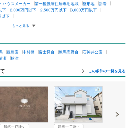
・ハウスメーカー
第一種低層住居専用地域
整形地
新着
円以下
2,000万円以下
2,500万円以下
3,000万円以下
万円以下
もっと見る
馬
豊島園
中村橋
富士見台
練馬高野台
石神井公園
清瀬
秋津
て
この条件の一覧を見る
新築一戸建て
新築一戸建て
成約でも