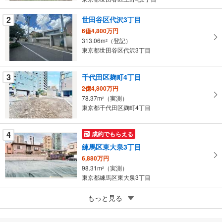
条
件
2
世田谷区代沢3丁目
を
6億4,800万円
マ
313.06m
（登記）
2
イ
東京都世田谷区代沢3丁目
ペ
ー
3
千代田区麹町4丁目
ジ
2億4,800万円
に
78.37m
（実測）
2
保
東京都千代田区麹町4丁目
存
す
4
成約でもらえる
る
練馬区東大泉3丁目
6,880万円
98.31m
（実測）
2
東京都練馬区東大泉3丁目
5
もっと見る
成約でもらえる
葛飾区亀有4丁目
5,990万円