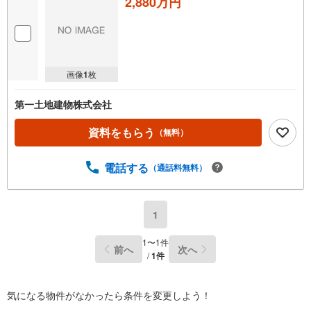
2,880万円
画像
1
枚
第一土地建物株式会社
資料をもらう
（無料）
電話する
（通話料無料）
1
1
〜
1
件
前へ
次へ
/
1
件
気になる物件がなかったら
条件を変更しよう！