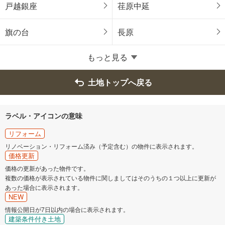
青梅市
府中市
戸越銀座
荏原中延
昭島市
調布市
旗の台
長原
町田市
小金井市
もっと見る
小平市
日野市
土地トップへ戻る
東村山市
国分寺市
ラベル・アイコンの意味
国立市
福生市
リフォーム
リノベーション・リフォーム済み（予定含む）の物件に表示されます。
価格更新
狛江市
東大和市
価格の更新があった物件です。
複数の価格が表示されている物件に関しましてはそのうちの１つ以上に更新が
清瀬市
東久留米市
あった場合に表示されます。
NEW
武蔵村山市
多摩市
情報公開日が7日以内の場合に表示されます。
建築条件付き土地