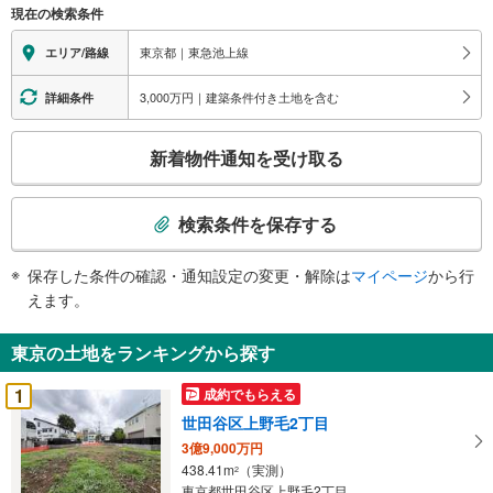
現在の検索条件
東京都｜東急池上線
エリア/路線
3,000万円｜建築条件付き土地を含む
詳細条件
こ
新着物件通知を受け取る
の
検
索
検索条件を保存する
条
件
保存した条件の確認・通知設定の変更・解除は
マイページ
から行
で
えます。
通
知
東京の土地をランキングから探す
を
受
1
成約でもらえる
け
世田谷区上野毛2丁目
取
3億9,000万円
る
438.41m
（実測）
2
・
東京都世田谷区上野毛2丁目