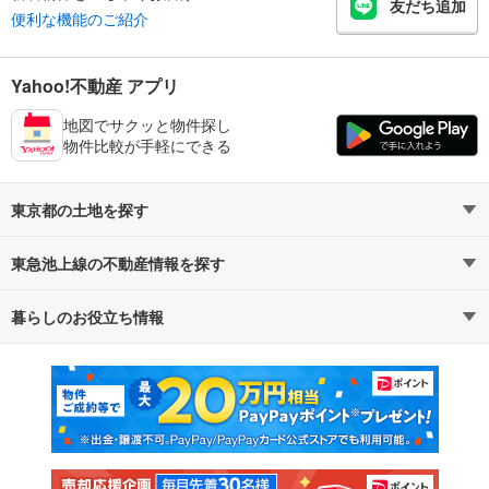
友だち追加
便利な機能のご紹介
Yahoo!不動産 アプリ
地図でサクッと物件探し
物件比較が手軽にできる
東京都の土地を探す
東急池上線の不動産情報を探す
路線・駅から探す
地域から探す
暮らしのお役立ち情報
不動産・住宅
賃貸住宅
通勤・通学時間から探す
地図から探す
マンションカタログ
教えて！住まいの先生
新築マンション
中古マンション
新築一戸建て
中古一戸建て
注文住宅
土地