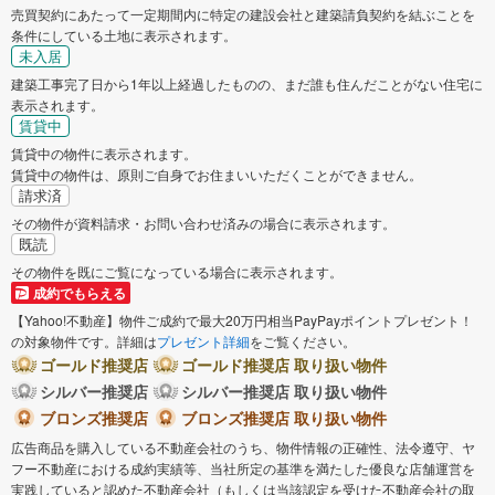
売買契約にあたって一定期間内に特定の建設会社と建築請負契約を結ぶことを
稲城市
羽村市
条件にしている土地に表示されます。
未入居
あきる野市
西東京市
建築工事完了日から1年以上経過したものの、まだ誰も住んだことがない住宅に
表示されます。
賃貸中
西多摩郡瑞穂町
西多摩郡日の出町
賃貸中の物件に表示されます。
賃貸中の物件は、原則ご自身でお住まいいただくことができません。
西多摩郡奥多摩町
大島町
請求済
その物件が資料請求・お問い合わせ済みの場合に表示されます。
既読
その物件を既にご覧になっている場合に表示されます。
成約でもらえる
【Yahoo!不動産】物件ご成約で最大20万円相当PayPayポイントプレゼント！
の対象物件です。詳細は
プレゼント詳細
をご覧ください。
ゴールド推奨店
ゴールド推奨店 取り扱い物件
シルバー推奨店
シルバー推奨店 取り扱い物件
ブロンズ推奨店
ブロンズ推奨店 取り扱い物件
広告商品を購入している不動産会社のうち、物件情報の正確性、法令遵守、ヤ
フー不動産における成約実績等、当社所定の基準を満たした優良な店舗運営を
実践していると認めた不動産会社（もしくは当該認定を受けた不動産会社の取