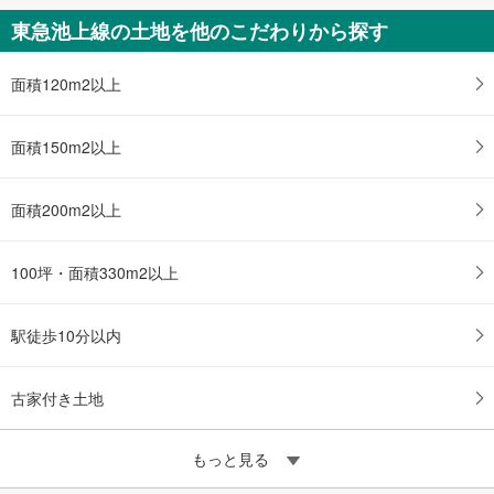
136.65m
（実測）
2
東急池上線の土地を他のこだわりから探す
東京都葛飾区亀有4丁目
面積120m2以上
面積150m2以上
面積200m2以上
100坪・面積330m2以上
駅徒歩10分以内
古家付き土地
もっと見る