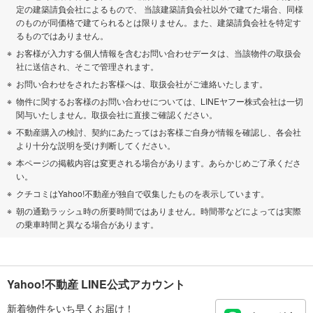
定の建築請負会社によるもので、 当該建築請負会社以外で建てた場合、同様
のものが同価格で建てられるとは限りません。また、建築請負会社を特定す
るものではありません。
お客様が入力する個人情報を含むお問い合わせデータは、当該物件の取扱会
社に送信され、そこで管理されます。
お問い合わせをされたお客様へは、取扱会社がご連絡いたします。
物件に関するお客様のお問い合わせについては、LINEヤフー株式会社は一切
関与いたしません。取扱会社に直接ご確認ください。
不動産購入の検討、契約にあたってはお客様ご自身が情報を確認し、各会社
より十分な説明を受け判断してください。
本ページの掲載内容は変更される場合があります。あらかじめご了承くださ
い。
クチコミはYahoo!不動産が独自で収集したものを表示しています。
朝の通勤ラッシュ時の所要時間ではありません。時間帯などによっては実際
の乗車時間と異なる場合があります。
Yahoo!不動産 LINE公式アカウント
新着物件をいち早くお届け！