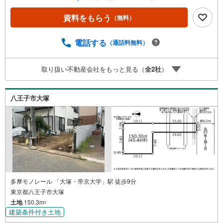
気物件は特にお問い合わせが集中するため、お早めにお電
話下さい。「室内・現地を見学する」ボタンよりご予約頂
資料をもらう
（無料）
くとご見学がスムーズです。■その他、各種ご相談も承って
おります。○住宅ローンのご相談○ライフプランのシミュレ
ーション■住まいの広場TOWNSからお客様へ経験豊富なス
電話する
（通話料無料）
タッフが親身になってお客様に合った物件をご紹介させて
頂きます！ /他社様掲載物件も併せてご紹介可能ですのでお
取り扱い不動産会社をもっと見る（
全
2
社
）
気軽にお問い合わせ下さい♪駐車場もございますので、お
車でのお越しも大歓迎です！
八王子市大塚
多摩モノレール 「大塚・帝京大学」駅 徒歩9分
東京都八王子市大塚
土地
150.3m
2
建築条件付き土地