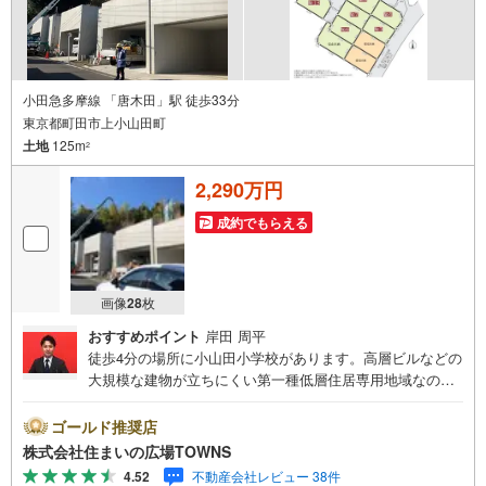
小田急多摩線 「唐木田」駅 徒歩33分
東京都町田市上小山田町
土地
125m
2
2,290万円
成約でもらえる
画像
28
枚
おすすめポイント
岸田 周平
徒歩4分の場所に小山田小学校があります。高層ビルなどの
大規模な建物が立ちにくい第一種低層住居専用地域なの
で、将来も静かに生活することができますよ。土地面積は1
25平米（公簿）です。土地の購入をご検討されているな
ゴールド推奨店
ら、ニーズも高いこちらの売地はいかがでしょうか。マイ
株式会社住まいの広場TOWNS
ホームをお考えの方には、こちらの住宅用地。【年中無休/
4.52
不動産会社レビュー 38件