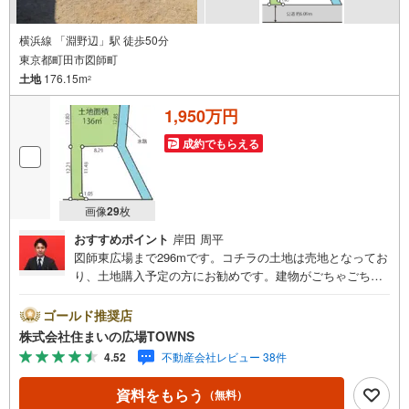
横浜線 「淵野辺」駅 徒歩50分
東京都町田市図師町
土地
176.15m
2
1,950万円
成約でもらえる
画像
29
枚
おすすめポイント
岸田 周平
図師東広場まで296mです。コチラの土地は売地となってお
り、土地購入予定の方にお勧めです。建物がごちゃごちゃ
することがない第一種低層住居専用地域なので、静かに快
適に過ごすことができます。周辺環境が好条件でニーズの
ゴールド推奨店
高い住宅用地です。土地面積は176.15平米（公簿）でイチ
株式会社住まいの広場TOWNS
オシ。【年中無休/9:00～21:00】人気物件は特にお問い合
4.52
不動産会社レビュー 38件
わせが集中するため、お早めにお電話下さい。「室内・現
地を見学する」ボタンよりご予約頂くとご見学がスムーズ
資料をもらう
（無料）
です。■その他、各種ご相談も承っております。○住宅ロー