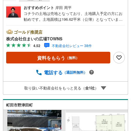
おすすめポイント
岸田 周平
コチラの土地は売地となっており、土地購入予定の方にお
勧めです。土地面積は196.62平米（公簿）となっていま
す。日照権が侵害されない第一種低層住居専用地域なの
で、将来の住まいも安心ですよ。住みやすい環境の整った
ゴールド推奨店
住宅用地なのでおすすめです。【年中無休/9:00～21:00】
株式会社住まいの広場TOWNS
人気物件は特にお問い合わせが集中するため、お早めにお
4.52
不動産会社レビュー 38件
電話下さい。「室内・現地を見学する」ボタンよりご予約
頂くとご見学がスムーズです。■その他、各種ご相談も承っ
資料をもらう
（無料）
ております。○住宅ローンのご相談○ライフプランのシミュ
レーション■住まいの広場TOWNSからお客様へ経験豊富な
スタッフが親身になってお客様に合った物件をご紹介させ
電話する
（通話料無料）
て頂きます！ /他社様掲載物件も併せてご紹介可能ですので
お気軽にお問い合わせ下さい♪駐車場もございますので、
取り扱い不動産会社をもっと見る（
全
1
社
）
お車でのお越しも大歓迎です！
町田市野津田町