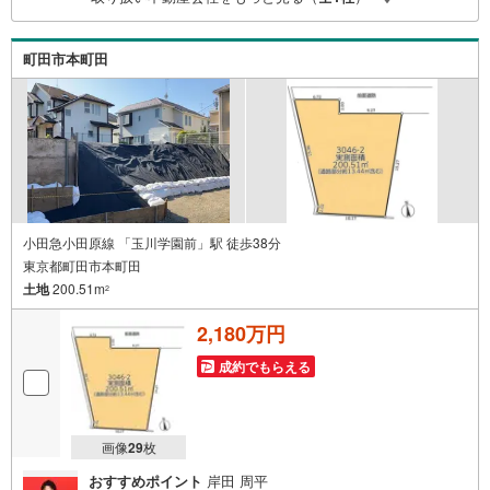
で、お車でのお越しも大歓迎です！
町田市本町田
小田急小田原線 「玉川学園前」駅 徒歩38分
東京都町田市本町田
土地
200.51m
2
2,180万円
成約でもらえる
画像
29
枚
おすすめポイント
岸田 周平