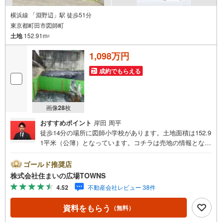
横浜線 「淵野辺」駅 徒歩51分
東京都町田市図師町
土地
152.91m
2
1,098万円
成約でもらえる
画像
28
枚
おすすめポイント
岸田 周平
徒歩14分の場所に図師小学校があります。土地面積は152.9
1平米（公簿）となっています。コチラは売地の情報となっ
ています。土地購入をお考えの方は是非。住みやすい環境
の整った住宅用地なのでおすすめです。建物がごちゃごち
ゴールド推奨店
ゃすることがない第一種低層住居専用地域なので、静かに
株式会社住まいの広場TOWNS
快適に過ごすことができます。前面道路6m以上は確保して
4.52
不動産会社レビュー 38件
いるので車の出し入れもラクラクです。【年中無休/9:00～
21:00】人気物件は特にお問い合わせが集中するため、お早
資料をもらう
（無料）
めにお電話下さい。「室内・現地を見学する」ボタンより
ご予約頂くとご見学がスムーズです。■その他、各種ご相談