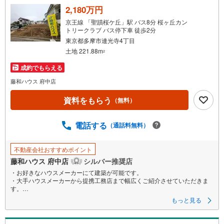
る
2,180万円
・
京王線 「聖蹟桜ケ丘」駅 バス8分 桜ヶ丘カン
条
トリークラブ バス停下車 徒歩2分
件
東京都多摩市連光寺4丁目
を
土地 221.88m
2
マ
成約でもらえる
イ
藤和ハウス 府中店
ペ
ー
資料をもらう
（無料）
ジ
に
電話する
（通話料無料）
保
存
す
不動産会社おすすめポイント
る
藤和ハウス 府中店
シルバー推奨店
・お好きなハウスメーカーにて建築が可能です。
・大手ハウスメーカーから提携工務店まで幅広くご紹介させていただきま
す。
・無料にてご希望プランの作成も承ります。
もっと見る