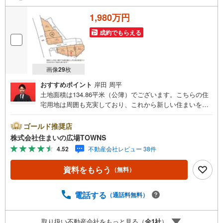
1,980万円
成約でもらえる
画像
29
枚
おすすめポイント
岸田 周平
土地面積は134.86平米（公簿）でございます。こちらの住
宅用地は周囲も充実しており、これから新しい住まいをお
考えの方はいかがでしょうか。周辺環境が充実している売
地はこちらです。第一種低層住居専用地域のメリットはな
ゴールド推奨店
んといってもその開放的な住環境。【年中無休/9:00～21:0
株式会社住まいの広場TOWNS
0】人気物件は特にお問い合わせが集中するため、お早めに
4.52
不動産会社レビュー 38件
お電話下さい。「室内・現地を見学する」ボタンよりご予
約頂くとご見学がスムーズです。■その他、各種ご相談も承
資料をもらう
（無料）
っております。○住宅ローンのご相談○ライフプランのシミ
ュレーション■住まいの広場TOWNSからお客様へ経験豊富
なスタッフが親身になってお客様に合った物件をご紹介さ
電話する
（通話料無料）
せて頂きます！ /他社様掲載物件も併せてご紹介可能ですの
でお気軽にお問い合わせ下さい♪駐車場もございますの
取り扱い不動産会社をもっと見る（
全
1
社
）