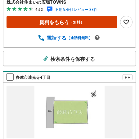
株式会社住まいの広場TOWNS
などの大規模な建物が立ちにくい第一種低層住居専用地域
4.52
不動産会社レビュー 38件
なので、将来も静かに生活することができますよ。【年中
無休/9:00～21:00】人気物件は特にお問い合わせが集中す
資料をもらう
（無料）
るため、お早めにお電話下さい。「室内・現地を見学す
る」ボタンよりご予約頂くとご見学がスムーズです。■その
他、各種ご相談も承っております。○住宅ローンのご相談○
電話する
（通話料無料）
ライフプランのシミュレーション■住まいの広場TOWNSか
らお客様へ経験豊富なスタッフが親身になってお客様に合
こ
った物件をご紹介させて頂きます！ /他社様掲載物件も併せ
検索条件を保存する
の
てご紹介可能ですのでお気軽にお問い合わせ下さい♪駐車
検
場もございますので、お車でのお越しも大歓迎です！
索
多摩市連光寺4丁目
PR
条
件
で
通
知
を
受
け
取