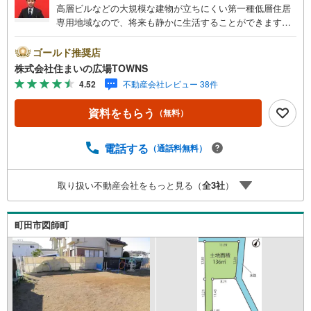
高層ビルなどの大規模な建物が立ちにくい第一種低層住居
専用地域なので、将来も静かに生活することができます
よ。土地面積は200.51平米（実測）となっています。周辺
環境の良い売地ですので、土地購入をご検討の方におすす
ゴールド推奨店
めです。周囲の環境もきっと満足して頂ける住宅用地はこ
株式会社住まいの広場TOWNS
ちらです。ぜひご覧ください。【年中無休/9:00～21:00】
4.52
不動産会社レビュー 38件
人気物件は特にお問い合わせが集中するため、お早めにお
電話下さい。「室内・現地を見学する」ボタンよりご予約
資料をもらう
（無料）
頂くとご見学がスムーズです。■その他、各種ご相談も承っ
ております。○住宅ローンのご相談○ライフプランのシミュ
レーション■住まいの広場TOWNSからお客様へ経験豊富な
電話する
（通話料無料）
スタッフが親身になってお客様に合った物件をご紹介させ
て頂きます！ /他社様掲載物件も併せてご紹介可能ですので
取り扱い不動産会社をもっと見る（
全
3
社
）
お気軽にお問い合わせ下さい♪駐車場もございますので、
お車でのお越しも大歓迎です！
町田市図師町