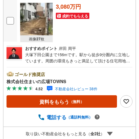
3,080万円
成約でもらえる
画像
27
枚
おすすめポイント
岸田 周平
大塚下田公園まで156mです。駅から徒歩9分圏内に立地し
ています。周囲の環境もきっと満足して頂ける住宅用地は
こちらです。ぜひご覧ください。イチオシの土地面積150.3
平米（公簿）の土地です。売地をお探しの方にぴったりの
ゴールド推奨店
土地がこちらです。環境の悪化をもたらす恐れのない工場
株式会社住まいの広場TOWNS
の建設を推進しており、住宅街も広がっていることの多い
4.52
不動産会社レビュー 38件
準工業地域。前面道路6m以上は確保しているので車の出し
入れもラクラクです。【年中無休/9:00～21:00】人気物件
資料をもらう
（無料）
は特にお問い合わせが集中するため、お早めにお電話下さ
い。「室内・現地を見学する」ボタンよりご予約頂くとご
見学がスムーズです。■その他、各種ご相談も承っておりま
電話する
（通話料無料）
す。○住宅ローンのご相談○ライフプランのシミュレーショ
ン■住まいの広場TOWNSからお客様へ経験豊富なスタッフ
取り扱い不動産会社をもっと見る（
全
2
社
）
が親身になってお客様に合った物件をご紹介させて頂きま