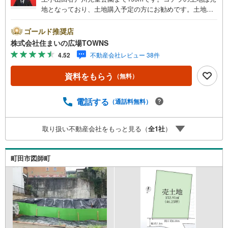
地となっており、土地購入予定の方にお勧めです。土地面
積は140平米（公簿）となっています。自然の豊かな第一種
低層住居専用地域で、のびのびと暮らしてみませんか。住
ゴールド推奨店
宅用地なので住みやすい環境が整っており、戸建てをお考
株式会社住まいの広場TOWNS
えの方におすすめです。【年中無休/9:00～21:00】人気物
4.52
不動産会社レビュー 38件
件は特にお問い合わせが集中するため、お早めにお電話下
さい。「室内・現地を見学する」ボタンよりご予約頂くと
資料をもらう
（無料）
ご見学がスムーズです。■その他、各種ご相談も承っており
ます。○住宅ローンのご相談○ライフプランのシミュレーシ
ョン■住まいの広場TOWNSからお客様へ経験豊富なスタッ
電話する
（通話料無料）
フが親身になってお客様に合った物件をご紹介させて頂き
ます！ /他社様掲載物件も併せてご紹介可能ですのでお気軽
取り扱い不動産会社をもっと見る（
全
1
社
）
にお問い合わせ下さい♪駐車場もございますので、お車で
のお越しも大歓迎です！
町田市図師町