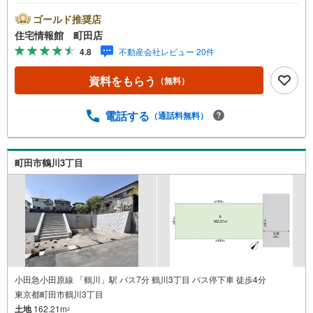
ります。まずは最寄りの住宅情報館にお気軽にご相談くだ
さい。【営業時間 10:00～19:00 火曜・水曜（祝日の場
ゴールド推奨店
合は営業いたします）】「資料請求」「内覧」のお問い合
住宅情報館 町田店
わせは上記時間内ですとスムーズにご対応が可能です。ス
4.8
不動産会社レビュー 20件
タッフ一同お客様のお問合せをお待ちしております。【住
宅ローン相談会】開催中無理のない住宅ローンの試算やご
資料をもらう
（無料）
購入の際にかかる諸費用の概算も行っております。しっか
りとした資金計画のアドバイスをさせて頂きますので、お
気軽にご相談ください。お客様第一主義をモット-にお引越
電話する
（通話料無料）
しをしてからも安心して住んでいただけるよう、末永く誠
実に努めさせて頂きます。住宅情報館にお越し頂けたら、
物件のご紹介だけではなく、お住まいの疑問、不安、お家
町田市鶴川3丁目
の事ならなんでもご相談いただけます。お客様の要望をお
伺いしながら誠心誠意、全力でサポートさせて頂きます。
お客様一人一人に合わせたライフプランのご提案をさせて
いただきます。お気軽にご相談ください。
小田急小田原線 「鶴川」駅 バス7分 鶴川3丁目 バス停下車 徒歩4分
東京都町田市鶴川3丁目
土地
162.21m
2