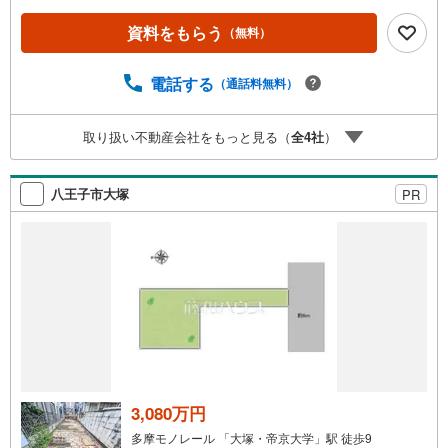
9:00～21:00】人気物件は特にお問い合わせが集中するた
め、お早めにお電話下さい。「室内・現地を見学する」ボ
資料をもらう
（無料）
タンよりご予約頂くとご見学がスムーズです。■その他、各
種ご相談も承っております。○住宅ローンのご相談○ライフ
プランのシミュレーション■住まいの広場TOWNSからお客
電話する
（通話料無料）
様へ経験豊富なスタッフが親身になってお客様に合った物
件をご紹介させて頂きます！ /他社様掲載物件も併せてご紹
取り扱い不動産会社をもっと見る（
全
4
社
）
介可能ですのでお気軽にお問い合わせ下さい♪駐車場もご
ざいますので、お車でのお越しも大歓迎です！
八王子市大塚
PR
3,080万円
多摩モノレール 「大塚・帝京大学」駅 徒歩9