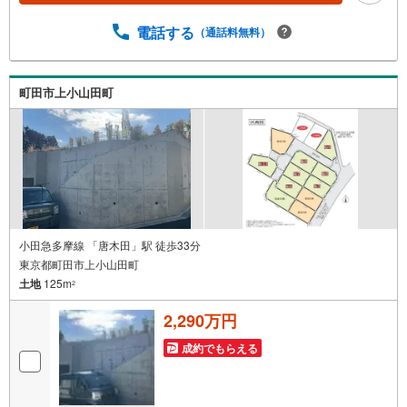
ンのご相談○ライフプランのシミュレーション■住まいの広
場TOWNSからお客様へ経験豊富なスタッフが親身になって
電話する
（通話料無料）
お客様に合った物件をご紹介させて頂きます！ /他社様掲載
物件も併せてご紹介可能ですのでお気軽にお問い合わせ下
さい♪駐車場もございますので、お車でのお越しも大歓迎
町田市上小山田町
です！
小田急多摩線 「唐木田」駅 徒歩33分
東京都町田市上小山田町
土地
125m
2
2,290万円
成約でもらえる