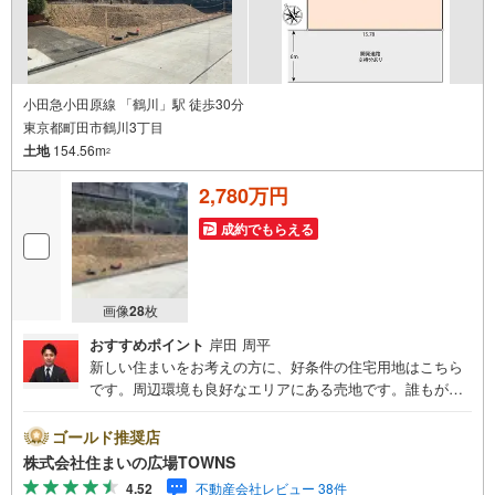
小田急小田原線 「鶴川」駅 徒歩30分
東京都町田市鶴川3丁目
土地
154.56m
2
2,780万円
成約でもらえる
画像
28
枚
おすすめポイント
岸田 周平
新しい住まいをお考えの方に、好条件の住宅用地はこちら
です。周辺環境も良好なエリアにある売地です。誰もがあ
こがれる日の当たりが良くて静かな場所、それが第一種低
層住居専用地域です。154.56平米（実測）の土地面積があ
ゴールド推奨店
ります。住みやすい空間の条件の1つに前面道路が6m以上
株式会社住まいの広場TOWNS
あるところを入れてみては。【年中無休/9:00～21:00】人
4.52
不動産会社レビュー 38件