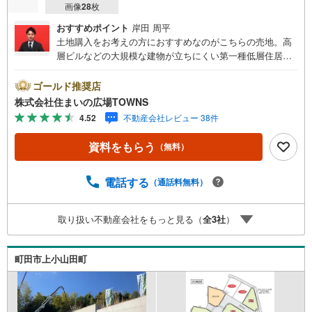
画像
28
枚
おすすめポイント
岸田 周平
土地購入をお考えの方におすすめなのがこちらの売地。高
層ビルなどの大規模な建物が立ちにくい第一種低層住居専
用地域なので、将来も静かに生活することができますよ。
住まいに適した周辺環境の整っている住宅用地はこちらと
ゴールド推奨店
なっています。土地面積は125平米（公簿）となっていま
株式会社住まいの広場TOWNS
す。【年中無休/9:00～21:00】人気物件は特にお問い合わ
4.52
不動産会社レビュー 38件
せが集中するため、お早めにお電話下さい。「室内・現地
を見学する」ボタンよりご予約頂くとご見学がスムーズで
資料をもらう
（無料）
す。■その他、各種ご相談も承っております。○住宅ローン
のご相談○ライフプランのシミュレーション■住まいの広場
TOWNSからお客様へ経験豊富なスタッフが親身になってお
電話する
（通話料無料）
客様に合った物件をご紹介させて頂きます！ /他社様掲載物
件も併せてご紹介可能ですのでお気軽にお問い合わせ下さ
取り扱い不動産会社をもっと見る（
全
3
社
）
い♪駐車場もございますので、お車でのお越しも大歓迎で
す！
町田市上小山田町