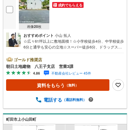
成約でもらえる
画像
20
枚
おすすめポイント
小山 拓人
☆広々61坪以上に敷地面積！☆小学校徒歩4分、中学校徒歩
6分と通学も安心の立地☆スーパー徒歩6分、ドラッグスト
ア徒歩11分と日々のお買い物もとっても便利！☆建築条件
無しのためお好きなメーカーで建築できます！※バザール会
ゴールド推奨店
場には、ベビーベッドや キッズスペースをご用意してお
朝日土地建物 八王子支店 営業3課
ります。 小さなお子様連れでも、安心してご来場くださ
4.86
不動産会社レビュー 45件
い！資料請求、住宅ローンのご相談などお気軽にお問合せ
ください！スタッフ25名でお客様がご覧になったことのな
資料をもらう
（無料）
い情報を多数ご用意しております。インターネット、チラ
シなどに掲載できない物件も多数ございます！ご案内時に
他物件もご紹介可能です。 担当営業へご希望をお伝えくだ
電話する
（通話料無料）
さい！■ご案内方法ご自宅へお迎え・最寄り駅等でお待ち合
わせ、弊社へのご来社など、ご相談ください。ご希望があ
れば周辺環境、お客様の希望に合わせた物件などもご案内
町田市上小山田町
をいたします。お住まい探しは朝日土地建物（株）八王子
店 営業3課にお任せください！