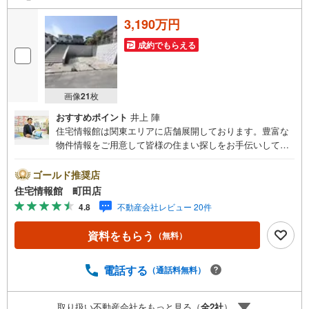
3,190万円
成約でもらえる
画像
21
枚
おすすめポイント
井上 陣
住宅情報館は関東エリアに店舗展開しております。豊富な
物件情報をご用意して皆様の住まい探しをお手伝いしてお
ります。まずは最寄りの住宅情報館にお気軽にご相談くだ
さい。住宅ローン相談会も同時開催中無理のない住宅ロー
ゴールド推奨店
ンの試算やご購入の際にかかる諸費用の概算も行っており
住宅情報館 町田店
ます。しっかりとした資金計画のアドバイスをさせて頂き
4.8
不動産会社レビュー 20件
ますので、お気軽にご相談ください。
資料をもらう
（無料）
電話する
（通話料無料）
取り扱い不動産会社をもっと見る（
全
2
社
）