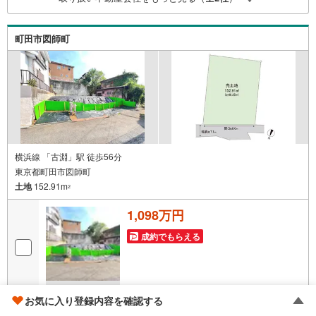
町田市図師町
横浜線 「古淵」駅 徒歩56分
東京都町田市図師町
土地
152.91m
2
1,098万円
成約でもらえる
画像
17
枚
お気に入り登録内容を確認する
おすすめポイント
井上 陣