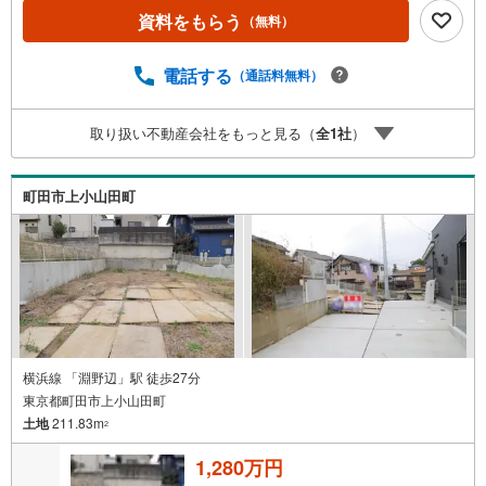
ボタンよりご予約頂くとご見学がスムーズです。■その他、
資料をもらう
（無料）
各種ご相談も承っております。○住宅ローンのご相談○ライ
フプランのシミュレーション■住まいの広場TOWNSからお
客様へ経験豊富なスタッフが親身になってお客様に合った
電話する
（通話料無料）
物件をご紹介させて頂きます！ /他社様掲載物件も併せてご
紹介可能ですのでお気軽にお問い合わせ下さい♪駐車場も
取り扱い不動産会社をもっと見る（
全
1
社
）
ございますので、お車でのお越しも大歓迎です！
町田市上小山田町
横浜線 「淵野辺」駅 徒歩27分
東京都町田市上小山田町
土地
211.83m
2
1,280万円