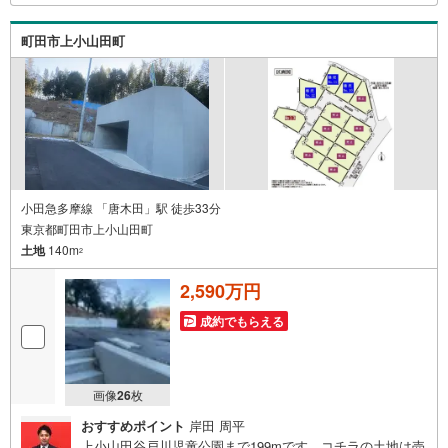
す！ /他社様掲載物件も併せてご紹介可能ですのでお気軽に
お問い合わせ下さい♪駐車場もございますので、お車での
町田市上小山田町
お越しも大歓迎です！
小田急多摩線 「唐木田」駅 徒歩33分
東京都町田市上小山田町
土地
140m
2
2,590万円
成約でもらえる
画像
26
枚
おすすめポイント
岸田 周平
上小山田谷戸川児童公園まで199mです。コチラの土地は売