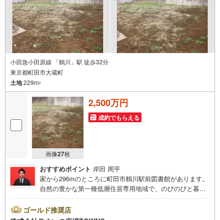
小田急小田原線 「鶴川」駅 徒歩32分
東京都町田市大蔵町
土地
229m
2
2,500万円
成約でもらえる
画像
27
枚
おすすめポイント
岸田 周平
家から296mのところに町田市鶴川駅前図書館があります。
自然の豊かな第一種低層住居専用地域で、のびのびと暮ら
してみませんか。住宅用地なので住みやすい環境が整って
おり、戸建てをお考えの方におすすめです。土地購入をお
ゴールド推奨店
考えの方におすすめなのがこちらの売地。土地面積は229平