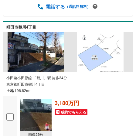
も承っております。○住宅ローンのご相談○ライフプランの
電話する
（通話料無料）
シミュレーション■住まいの広場TOWNSからお客様へ経験
豊富なスタッフが親身になってお客様に合った物件をご紹
介させて頂きます！ /他社様掲載物件も併せてご紹介可能で
町田市鶴川4丁目
すのでお気軽にお問い合わせ下さい♪駐車場もございます
ので、お車でのお越しも大歓迎です！
小田急小田原線 「鶴川」駅 徒歩34分
東京都町田市鶴川4丁目
土地
196.62m
2
3,180万円
成約でもらえる
画像
29
枚