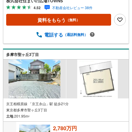
株式会社住まいの広場TOWNS
米（公簿）となっております。【年中無休/9:00～21:00】
4.52
不動産会社レビュー 38件
人気物件は特にお問い合わせが集中するため、お早めにお
電話下さい。「室内・現地を見学する」ボタンよりご予約
資料をもらう
（無料）
頂くとご見学がスムーズです。■その他、各種ご相談も承っ
ております。○住宅ローンのご相談○ライフプランのシミュ
レーション■住まいの広場TOWNSからお客様へ経験豊富な
電話する
（通話料無料）
スタッフが親身になってお客様に合った物件をご紹介させ
て頂きます！ /他社様掲載物件も併せてご紹介可能ですので
お気軽にお問い合わせ下さい♪駐車場もございますので、
多摩市聖ヶ丘3丁目
お車でのお越しも大歓迎です！
京王相模原線 「京王永山」駅 徒歩21分
東京都多摩市聖ヶ丘3丁目
土地
201.95m
2
2,780万円