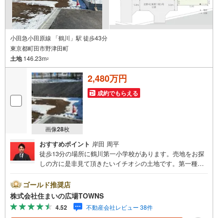
小田急小田原線 「鶴川」駅 徒歩43分
東京都町田市野津田町
土地
146.23m
2
2,480万円
成約でもらえる
画像
28
枚
おすすめポイント
岸田 周平
徒歩13分の場所に鶴川第一小学校があります。売地をお探
しの方に是非見て頂きたいイチオシの土地です。第一種低
層住居専用地域のメリットはなんといってもその開放的な
住環境。住宅用地なので、新しい住まいの場所としておす
ゴールド推奨店
すめです。土地面積は146.23平米（公簿）です。【年中無
株式会社住まいの広場TOWNS
休/9:00～21:00】人気物件は特にお問い合わせが集中する
4.52
不動産会社レビュー 38件
ため、お早めにお電話下さい。「室内・現地を見学する」