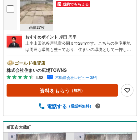
成約でもらえる
画像
27
枚
おすすめポイント
岸田 周平
上小山田池谷戸児童公園まで28mです。こちらの住宅用地
は周囲も環境も整っており、住まいの環境として一押しで
す。売地をお探しの方におすすめの土地です。高層ビルな
どの大規模な建物が立ちにくい第一種低層住居専用地域な
ゴールド推奨店
ので、将来も静かに生活することができますよ。土地面積
株式会社住まいの広場TOWNS
は211.83平米（公簿）でございます。【年中無休/9:00～21:
4.52
不動産会社レビュー 38件
00】人気物件は特にお問い合わせが集中するため、お早め
にお電話下さい。「室内・現地を見学する」ボタンよりご
資料をもらう
（無料）
予約頂くとご見学がスムーズです。■その他、各種ご相談も
承っております。○住宅ローンのご相談○ライフプランのシ
ミュレーション■住まいの広場TOWNSからお客様へ経験豊
電話する
（通話料無料）
富なスタッフが親身になってお客様に合った物件をご紹介
させて頂きます！ /他社様掲載物件も併せてご紹介可能です
のでお気軽にお問い合わせ下さい♪駐車場もございますの
町田市大蔵町
で、お車でのお越しも大歓迎です！