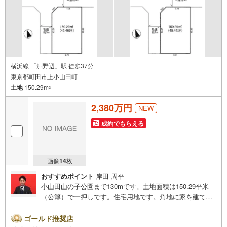
横浜線 「淵野辺」駅 徒歩37分
東京都町田市上小山田町
土地
150.29m
2
2,380万円
NEW
成約でもらえる
画像
14
枚
おすすめポイント
岸田 周平
小山田山の子公園まで130mです。土地面積は150.29平米
（公簿）で一押しです。住宅用地です。角地に家を建て
て、開放的な理想の住まいを築きましょう。土地購入をお
考えの方にイチオシの売地がこちらです。平坦地なので、
ゴールド推奨店
傾斜地よりも工事費をダウンさせやすいですよ。高層ビル