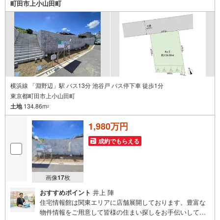
町田市上小山田町
横浜線 「淵野辺」駅 バス13分 池谷戸 バス停下車 徒歩1分
東京都町田市上小山田町
土地
134.86m
2
1,980万円
成約でもらえる
画像
17
枚
おすすめポイント
井上 陣
住宅情報館は関東エリアに店舗展開しております。豊富な
物件情報をご用意して皆様の住まい探しをお手伝いしてお