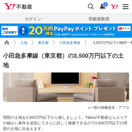
Yahoo!不動産
検索
通知
i
ログイン
ID新規取得
土地
東京都
小田急多摩線
3,500万円以下の物件一
小田急多摩線（東京都）の3,500万円以下の土
地
一部の画像提供：アフロ
理想の土地を3,500万円以下から探しましょう。Yahoo!不動産ならエリア
や細かい条件を追加してさらに詳しく検索できるので3,500万円以下の理
想の土地に出会えます。