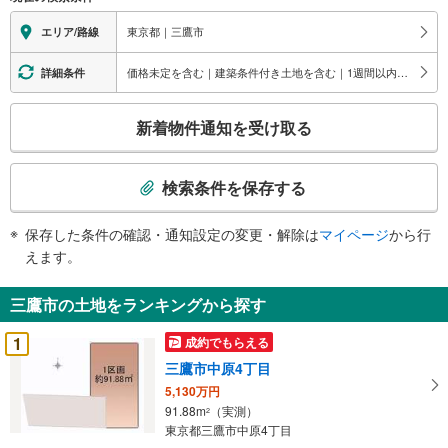
情
報
東京都｜三鷹市
エリア/路線
価格未定を含む｜建築条件付き土地を含む｜1週間以内公開
詳細条件
こ
新着物件通知を受け取る
の
検
索
検索条件を保存する
条
件
保存した条件の確認・通知設定の変更・解除は
マイページ
から行
で
えます。
通
知
三鷹市の土地をランキングから探す
を
受
1
成約でもらえる
け
三鷹市中原4丁目
取
5,130万円
る
91.88m
（実測）
2
・
東京都三鷹市中原4丁目
条