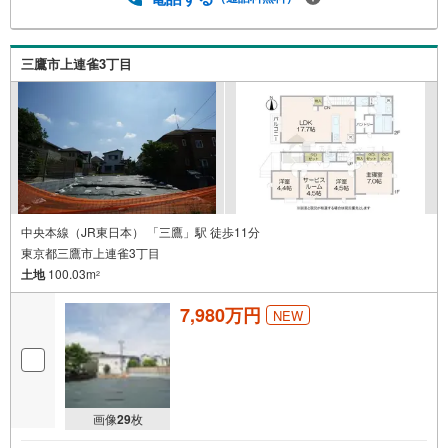
三鷹市上連雀3丁目
中央本線（JR東日本） 「三鷹」駅 徒歩11分
東京都三鷹市上連雀3丁目
土地
100.03m
2
7,980万円
NEW
画像
29
枚