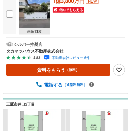
1億3,800万円
NEW
成約でもらえる
画像
13
枚
シルバー推奨店
タカマツハウス不動産株式会社
4.83
不動産会社レビュー 6件
資料をもらう
（無料）
電話する
（通話料無料）
三鷹市井口2丁目