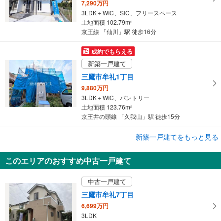
7,290万円
3LDK＋WIC、SIC、フリースペース
土地面積 102.79m
2
京王線 「仙川」駅 徒歩16分
成約でもらえる
新築一戸建て
三鷹市牟礼1丁目
9,880万円
3LDK＋WIC、パントリー
土地面積 123.76m
2
京王井の頭線 「久我山」駅 徒歩15分
成約でもらえる
新築一戸建てをもっと見る
新築一戸建て
このエリアのおすすめ中古一戸建て
三鷹市牟礼5丁目
7,799万円
中古一戸建て
3LDK
土地面積 100.64m
2
三鷹市牟礼7丁目
京王井の頭線 「三鷹台」駅 徒歩19分
6,699万円
3LDK