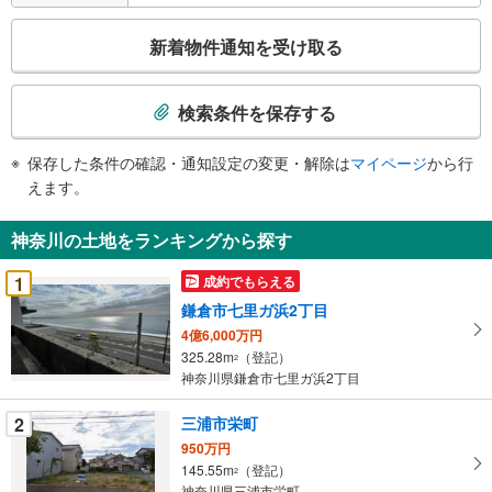
こ
新着物件通知を受け取る
の
検
索
検索条件を保存する
条
件
保存した条件の確認・通知設定の変更・解除は
マイページ
から行
で
えます。
通
知
神奈川の土地をランキングから探す
を
受
1
成約でもらえる
け
鎌倉市七里ガ浜2丁目
取
4億6,000万円
る
325.28m
（登記）
2
・
神奈川県鎌倉市七里ガ浜2丁目
条
件
2
三浦市栄町
を
950万円
マ
145.55m
（登記）
2
イ
神奈川県三浦市栄町