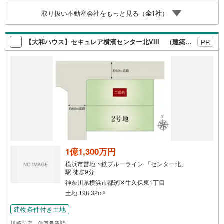
水曜日）この時間帯はお電話でのお問い合わせがスムーズ
取り扱い不動産会社をもっと見る（
全
1
社
）
にご案内できます。★物件ツアー大歓迎です！「室内・現
地を見学する」ボタンよりお問合せ下さい。スタッフより
ご案内可能な日程をご連絡させていただきます。
【大和ハウス】セキュレア横濱センター北VIII （建築条件付宅地分譲）
PR
1億1,300万円
横浜市営地下鉄ブルーライン 「センター北」
駅 徒歩9分
神奈川県横浜市都筑区牛久保東1丁目
土地 198.32m
2
建物条件付き土地
川崎支店 住宅営業所