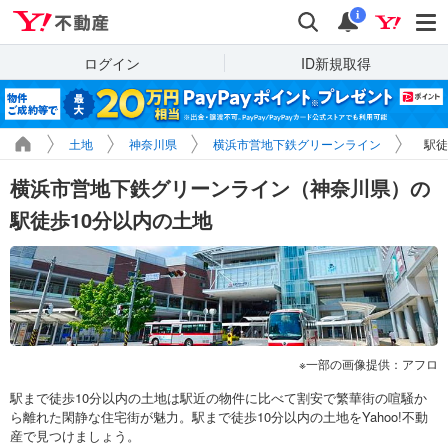
Yahoo!不動産
検索
通知
i
ログイン
ID新規取得
土地
神奈川県
横浜市営地下鉄グリーンライン
駅徒
横浜市営地下鉄グリーンライン（神奈川県）の
駅徒歩10分以内の土地
一部の画像提供：アフロ
駅まで徒歩10分以内の土地は駅近の物件に比べて割安で繁華街の喧騒か
ら離れた閑静な住宅街が魅力。駅まで徒歩10分以内の土地をYahoo!不動
産で見つけましょう。