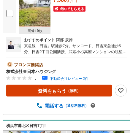
成約でもらえる
画像
19
枚
おすすめポイント
阿部 辰徳
東急線「日吉」駅徒歩7分。サンロード、日吉東急徒歩5
分、日吉2丁目公園隣接、武蔵小杉高層マンションの眺望！
●・・・○・・・●・・・○～たまプラーザの東日本ハウジン
グ～*公式インスタグラム更新中！* ・マイホーム購入に
ブロンズ推奨店
も役立つ情報満載 ・ルームツアー公開中 ・嬉しいプレ
株式会社東日本ハウジング
ゼントキャンぺーン実施*LINE友だち募集中！* ・個人情
-.--
不動産会社レビュー 2件
報無しで友達登録 ・ネット掲載よりも早い最速情報 ・
広告掲載ができない販売予定情報等もお届け ・Amazon
資料をもらう
（無料）
ギフトカードプレゼント中●・・・○・・・●・・・○ キッ
ズコーナー完備 提携駐車場あり ご来店プレゼントあり ■お
問い合わせは、お気軽に東日本ハウジングまで■【営業時間
電話する
（通話料無料）
9:00-19:00】定休日:なし（年末年始を除く）上記時間はお
電話が繋がりやすくなっております。ぜひお気軽にご連絡
下さい！現地を見学される場合は「室内・現地を見学する
横浜市港北区日吉1丁目
（無料）」ボタンよりご希望の日時をご記入いただけます