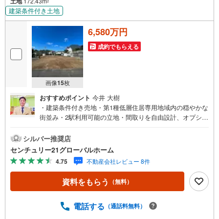
土地
172.43m
2
建築条件付き土地
6,580万円
成約でもらえる
画像
15
枚
おすすめポイント
今井 大樹
・建築条件付き売地・第1種低層住居専用地域内の穏やかな
街並み・2駅利用可能の立地・間取りを自由設計、オプショ
ンの追加工事もセレクトできます・前面道路は6m公道につ
き開放感良好▼センチュリー21グローバルホームはこんな
シルバー推奨店
会社です▼・ 地域密着、横浜市神奈川区を中心に不動産多
センチュリー21グローバルホーム
数お取り扱いしています。戸建、マンション、土地の購入
4.75
不動産会社レビュー 8件
から売却までお家にまつわることは何でもお任せくださ
い。・経験豊富なスタッフが揃っています。住宅ローン、
資料をもらう
（無料）
保険、不動産に関わる各種手続きは、お客様に最適なご提
案をさせて頂きます。また、物件だけではなく、地元情報
も知り尽くしてます！学区のことからグルメ情報まで何で
電話する
（通話料無料）
もお聞き下さい。・営業時間 午前9時～午後6時 （定休日: