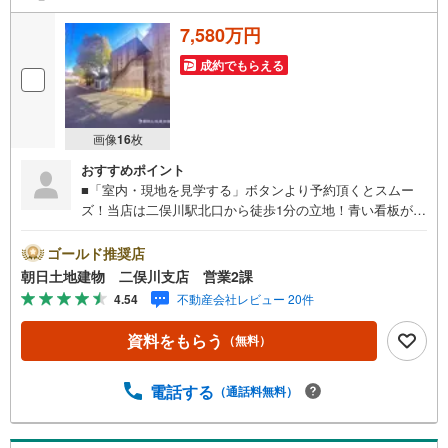
7,580万円
成約でもらえる
画像
16
枚
おすすめポイント
■「室内・現地を見学する」ボタンより予約頂くとスムー
ズ！当店は二俣川駅北口から徒歩1分の立地！青い看板が目
印です。■接客スペースとDVDや遊び道具が揃ったキッズコ
ーナーなど、お子様にも退屈せずにお過ごし頂けます。■
ゴールド推奨店
テレワークで作業効率のUP化オウチ時間で人生を豊かにす
朝日土地建物 二俣川支店 営業2課
るためにONとOFFを切り替えて、家族との時間も増えて幸
4.54
不動産会社レビュー 20件
せマイホームを！■ 住宅ローンのご相談承ります。■住まい
選びはフィーリングも大切です。現地の空気や雰囲気を感
資料をもらう
（無料）
じてみましょう。営業スタッフまでお問合せくださいま
せ。■当日の現地見学も承ります。物件は内装や質感なども
そうですが住まい選びはフィーリングも大切です。現地の
電話する
（通話料無料）
空気や雰囲気を感じてみましょう。住まいを決める大切な
情報ですお客様のこだわりを聞かせてください！■ ご来店