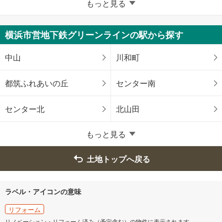
横浜市
もっと見る
鶴見区
神奈川区
横浜市営地下鉄グリーンラインの駅から探す
西区
中区
中山
川和町
南区
保土ケ谷区
都筑ふれあいの丘
センター南
磯子区
金沢区
センター北
北山田
港北区
戸塚区
もっと見る
港南区
旭区
土地トップへ戻る
緑区
瀬谷区
ラベル・アイコンの意味
栄区
泉区
リフォーム
リノベーション・リフォーム済み（予定含む）の物件に表示されます。