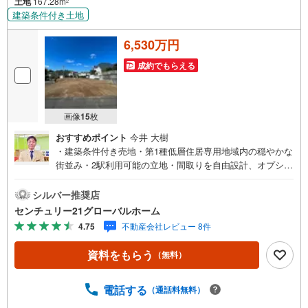
土地
167.28m
2
建築条件付き土地
6,530万円
成約でもらえる
画像
15
枚
おすすめポイント
今井 大樹
・建築条件付き売地・第1種低層住居専用地域内の穏やかな
街並み・2駅利用可能の立地・間取りを自由設計、オプショ
ンの追加工事もセレクトできます・前面道路は6m公道につ
き開放感良好▼センチュリー21グローバルホームはこんな
シルバー推奨店
会社です▼・ 地域密着、横浜市神奈川区を中心に不動産多
センチュリー21グローバルホーム
数お取り扱いしています。戸建、マンション、土地の購入
4.75
不動産会社レビュー 8件
から売却までお家にまつわることは何でもお任せくださ
い。・経験豊富なスタッフが揃っています。住宅ローン、
資料をもらう
（無料）
保険、不動産に関わる各種手続きは、お客様に最適なご提
案をさせて頂きます。また、物件だけではなく、地元情報
も知り尽くしてます！学区のことからグルメ情報まで何で
電話する
（通話料無料）
もお聞き下さい。・営業時間 午前9時～午後6時 （定休日: