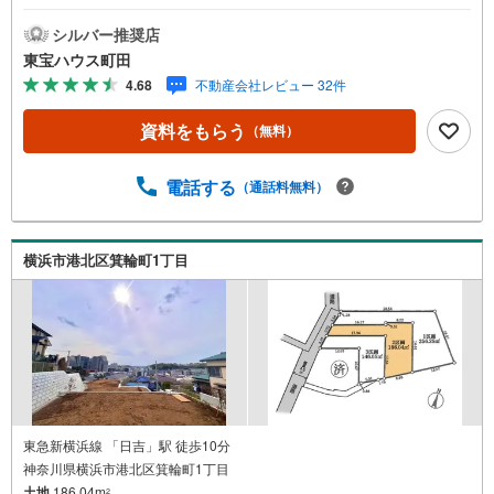
ず、お客様一人一人を知り、理解することから始めます。
お客様のお話をきちんとお聞きし、しっかり話し合う
シルバー推奨店
「心」のコミュニケーションが大切になります。だからこ
東宝ハウス町田
そ、それぞれのお客様にベストな「住まい」をご提案をす
4.68
不動産会社レビュー 32件
ることができるのです。インターネット予約で当日見学が
可能！（1）［室内・現地を見学する］をクリック（2）本
資料をもらう
（無料）
日～4日以内をご希望の方は「ご要望・ご質問欄」に希望日
時をご記入ください！【主要不動産流通各社の2025年度中
間期の売買仲介実績において、全国第9位の売買仲介実績で
電話する
（通話料無料）
す】※住宅新報よりたくさんのお客様からのお言葉に感謝し
てこれからも楽しく素敵なお家探しをお約束します。お家
探しを始めてみようと思われたらまずは、お気軽に東宝ハ
横浜市港北区箕輪町1丁目
ウス町田に相談してみませんか？スタッフ一同お客様のお
問合せをお待ちしております。
東急新横浜線 「日吉」駅 徒歩10分
神奈川県横浜市港北区箕輪町1丁目
土地
186.04m
2