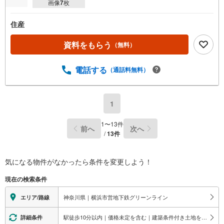
画像
7
枚
住産
資料をもらう
（無料）
電話する
（通話料無料）
1
1
〜
13
件
前へ
次へ
/
13
件
気になる物件がなかったら
条件を変更しよう！
現在の検索条件
神奈川県｜横浜市営地下鉄グリーンライン
エリア/路線
駅徒歩10分以内｜価格未定を含む｜建築条件付き土地を含む
詳細条件