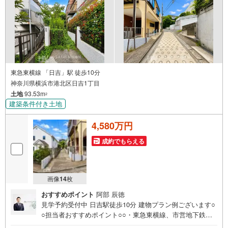
とスムーズにご案内が可能です。
東急東横線 「日吉」駅 徒歩10分
神奈川県横浜市港北区日吉1丁目
土地
93.53m
2
建築条件付き土地
4,580万円
成約でもらえる
画像
14
枚
おすすめポイント
阿部 辰徳
見学予約受付中 日吉駅徒歩10分 建物プラン例ございます○
○担当者おすすめポイント○○・東急東横線、市営地下鉄グ
リーンライン「日吉駅」徒歩10分・建築条件付売地、間取