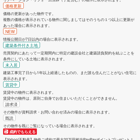
価格更新
青葉区
都筑区
価格の更新があった物件です。
複数の価格が表示されている物件に関しましてはそのうちの１つ以上に更新が
相模原市
あった場合に表示されます。
NEW
緑区
中央区
情報公開日が7日以内の場合に表示されます。
建築条件付き土地
南区
売買契約にあたって一定期間内に特定の建設会社と建築請負契約を結ぶことを
条件にしている土地に表示されます。
未入居
神奈川県のそのほかの地域
建築工事完了日から1年以上経過したものの、まだ誰も住んだことがない住宅に
表示されます。
横須賀市
平塚市
賃貸中
賃貸中の物件に表示されます。
賃貸中の物件は、原則ご自身でお住まいいただくことができません。
鎌倉市
藤沢市
請求済
その物件が資料請求・お問い合わせ済みの場合に表示されます。
小田原市
茅ヶ崎市
既読
その物件を既にご覧になっている場合に表示されます。
成約でもらえる
逗子市
三浦市
【Yahoo!不動産】物件ご成約で最大20万円相当PayPayポイントプレゼント！