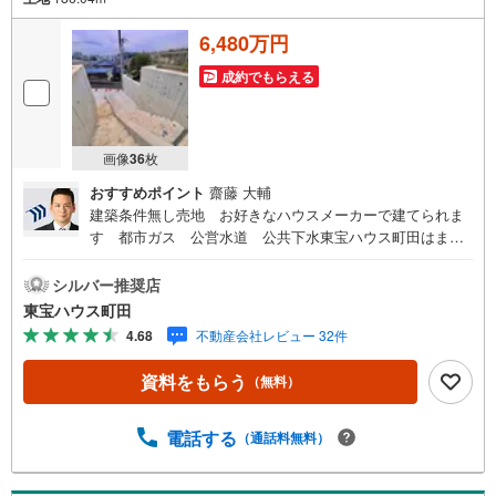
6,480万円
成約でもらえる
画像
36
枚
おすすめポイント
齋藤 大輔
建築条件無し売地 お好きなハウスメーカーで建てられま
す 都市ガス 公営水道 公共下水東宝ハウス町田はま
ず、お客様一人一人を知り、理解することから始めます。
お客様のお話をきちんとお聞きし、しっかり話し合う
シルバー推奨店
「心」のコミュニケーションが大切になります。だからこ
東宝ハウス町田
そ、それぞれのお客様にベストな「住まい」をご提案をす
4.68
不動産会社レビュー 32件
ることができるのです。インターネット予約で当日見学が
可能！（1）［室内・現地を見学する］をクリック（2）本
資料をもらう
（無料）
日～4日以内をご希望の方は「ご要望・ご質問欄」に希望日
時をご記入ください！【主要不動産流通各社の2025年度中
間期の売買仲介実績において、全国第9位の売買仲介実績で
電話する
（通話料無料）
す】※住宅新報よりたくさんのお客様からのお言葉に感謝し
てこれからも楽しく素敵なお家探しをお約束します。お家