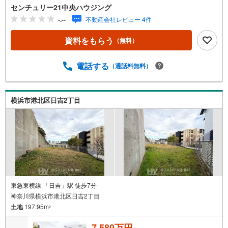
センチュリー21中央ハウジング
-.--
不動産会社レビュー 4件
資料をもらう
（無料）
電話する
（通話料無料）
横浜市港北区日吉2丁目
東急東横線 「日吉」駅 徒歩7分
神奈川県横浜市港北区日吉2丁目
土地
197.95m
2
7,580万円