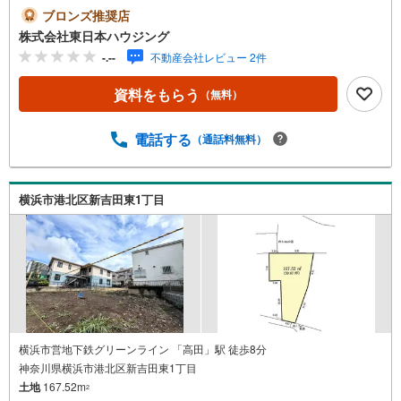
プランご提案いたします・日吉台小学校まで徒歩11分、日
ブロンズ推奨店
吉台中学校まで徒歩22分●・・・○・・・●・・・○～たまプ
株式会社東日本ハウジング
ラーザの東日本ハウジング～*公式インスタグラム更新中！
-.--
不動産会社レビュー 2件
* ・マイホーム購入にも役立つ情報満載 ・ルームツアー
公開中 ・嬉しいプレゼントキャンぺーン実施*LINE友だち
資料をもらう
（無料）
募集中！* ・個人情報無しで友達登録 ・ネット掲載より
も早い最速情報 ・広告掲載ができない販売予定情報等も
お届け ・Amazonギフトカードプレゼント中【営業時間
電話する
（通話料無料）
9:00-19:00】定休日:なし（年末年始を除く）上記時間はお
電話が繋がりやすくなっております。ぜひお気軽にご連絡
下さい！現地を見学される場合は「室内・現地を見学する
横浜市港北区新吉田東1丁目
（無料）」ボタンよりご希望の日時をご記入いただけます
とスムーズにご案内が可能です。
横浜市営地下鉄グリーンライン 「高田」駅 徒歩8分
神奈川県横浜市港北区新吉田東1丁目
土地
167.52m
2