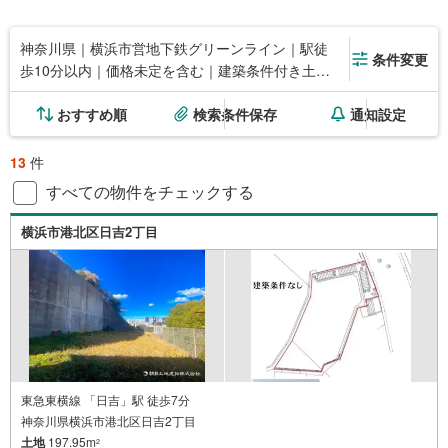
神奈川県｜横浜市営地下鉄グリーンライン｜駅徒
条件変更
歩10分以内｜価格未定を含む｜建築条件付き土地
を含む
おすすめ順
検索条件保存
通知設定
13
件
すべての物件をチェックする
横浜市港北区日吉2丁目
東急東横線 「日吉」駅 徒歩7分
神奈川県横浜市港北区日吉2丁目
土地
197.95m
2