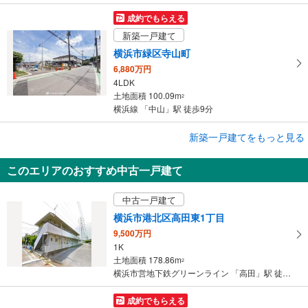
成約でもらえる
新築一戸建て
横浜市緑区寺山町
6,880万円
4LDK
土地面積 100.09m
2
横浜線 「中山」駅 徒歩9分
成約でもらえる
新築一戸建てをもっと見る
新築一戸建て
このエリアのおすすめ中古一戸建て
横浜市緑区寺山町
6,280万円
中古一戸建て
4LDK
土地面積 111.54m
2
横浜市港北区高田東1丁目
横浜線 「中山」駅 徒歩9分
9,500万円
1K
土地面積 178.86m
2
横浜市営地下鉄グリーンライン 「高田」駅 徒歩7分
成約でもらえる