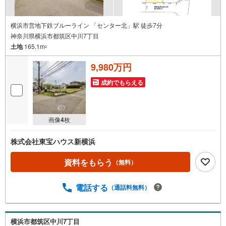
横浜市営地下鉄ブルーライン 「センター北」駅 徒歩7分
神奈川県横浜市都筑区中川7丁目
土地
165.1m
2
9,980万円
成約でもらえる
画像
4
枚
株式会社東宝ハウス新横浜
資料をもらう
（無料）
電話する
（通話料無料）
横浜市都筑区中川7丁目