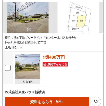
横浜市営地下鉄ブルーライン 「センター北」駅 徒歩7分
神奈川県横浜市都筑区中川7丁目
土地
165.1m
2
1億480万円
成約でもらえる
画像
4
枚
株式会社東宝ハウス新横浜
資料をもらう
（無料）