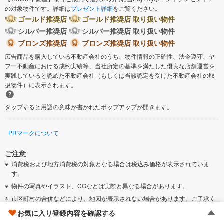
の対象物件です。詳細は
プレゼント詳細
をご覧ください。
秦野市
厚木市
ゴールド推奨店
ゴールド推奨店 取り扱い物件
シルバー推奨店
シルバー推奨店 取り扱い物件
大和市
伊勢原市
ブロンズ推奨店
ブロンズ推奨店 取り扱い物件
広告商品を購入している不動産会社のうち、物件情報の正確性、法令遵守、ヤ
海老名市
座間市
フー不動産における成約実績等、当社所定の基準を満たした優良な店舗運営を
実践していると認めた不動産会社（もしくは当該認定を受けた不動産会社の取
扱物件）に表示されます。
南足柄市
綾瀬市
タップすると用語の意味が書かれたポップアップが開きます。
三浦郡葉山町
高座郡寒川町
PRマークについて
中郡大磯町
中郡二宮町
ご注意
消費税および地方消費税の対象となる場合は税込み価格が表示されていま
足柄上郡大井町
足柄上郡松田町
す。
物件の写真やイラスト、CGなどは実際と異なる場合があります。
足柄上郡山北町
足柄上郡開成町
市区町村の合併などにより、地図が表示されない場合があります。ご了承く
ださい。
お気に入り登録内容を確認する
「新築一戸建て」には、完成後1年を経過している未入居物件が掲載されてい
足柄下郡真鶴町
足柄下郡湯河原町