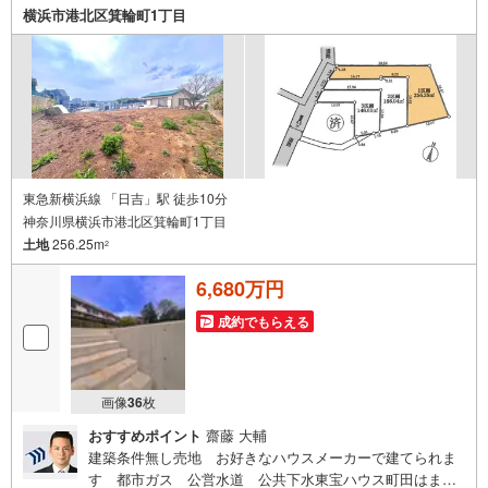
探しを始めてみようと思われたらまずは、お気軽に東宝ハ
横浜市港北区箕輪町1丁目
ウス町田に相談してみませんか？スタッフ一同お客様のお
問合せをお待ちしております。
東急新横浜線 「日吉」駅 徒歩10分
神奈川県横浜市港北区箕輪町1丁目
土地
256.25m
2
6,680万円
成約でもらえる
画像
36
枚
おすすめポイント
齋藤 大輔
建築条件無し売地 お好きなハウスメーカーで建てられま
す 都市ガス 公営水道 公共下水東宝ハウス町田はま