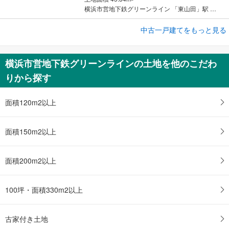
横浜市営地下鉄グリーンライン 「東山田」駅 徒歩10分
成約でもらえる
中古一戸建てをもっと見る
中古一戸建て
横浜市都筑区南山田町
横浜市営地下鉄グリーンラインの土地を他のこだわ
5,480万円
りから探す
4LDK
土地面積 165.84m
2
横浜市営地下鉄グリーンライン 「東山田」駅 徒歩6分
面積120m2以上
面積150m2以上
面積200m2以上
100坪・面積330m2以上
古家付き土地