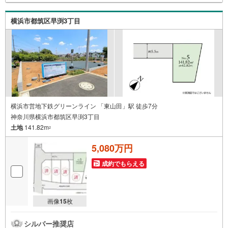
水曜日）この時間帯はお電話でのお問い合わせがスムーズ
にご案内できます。★物件ツアー大歓迎です！「室内・現
横浜市都筑区早渕3丁目
地を見学する」ボタンよりお問合せ下さい。スタッフより
ご案内可能な日程をご連絡させていただきます。
横浜市営地下鉄グリーンライン 「東山田」駅 徒歩7分
神奈川県横浜市都筑区早渕3丁目
土地
141.82m
2
5,080万円
成約でもらえる
画像
15
枚
シルバー推奨店