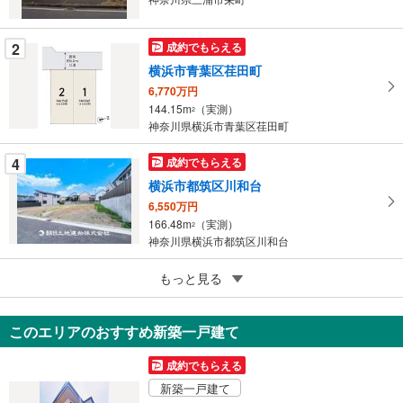
ペ
ー
2
成約でもらえる
ジ
横浜市青葉区荏田町
に
6,770万円
保
144.15m
（実測）
2
存
神奈川県横浜市青葉区荏田町
す
る
4
成約でもらえる
横浜市都筑区川和台
6,550万円
166.48m
（実測）
2
神奈川県横浜市都筑区川和台
5
もっと見る
成約でもらえる
大和市下鶴間
3,780万円
このエリアのおすすめ新築一戸建て
191.62m
（登記）
2
神奈川県大和市下鶴間
成約でもらえる
新築一戸建て