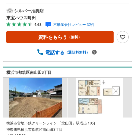
ず、お客様一人一人を知り、理解することから始めます。
お客様のお話をきちんとお聞きし、しっかり話し合う
シルバー推奨店
「心」のコミュニケーションが大切になります。だからこ
東宝ハウス町田
そ、それぞれのお客様にベストな「住まい」をご提案をす
4.68
不動産会社レビュー 32件
ることができるのです。インターネット予約で当日見学が
可能！（1）［室内・現地を見学する］をクリック（2）本
資料をもらう
（無料）
日～4日以内をご希望の方は「ご要望・ご質問欄」に希望日
時をご記入ください！【主要不動産流通各社の2025年度中
間期の売買仲介実績において、全国第9位の売買仲介実績で
電話する
（通話料無料）
す】※住宅新報よりたくさんのお客様からのお言葉に感謝し
てこれからも楽しく素敵なお家探しをお約束します。お家
探しを始めてみようと思われたらまずは、お気軽に東宝ハ
横浜市都筑区南山田3丁目
ウス町田に相談してみませんか？スタッフ一同お客様のお
問合せをお待ちしております。
横浜市営地下鉄グリーンライン 「北山田」駅 徒歩10分
神奈川県横浜市都筑区南山田3丁目