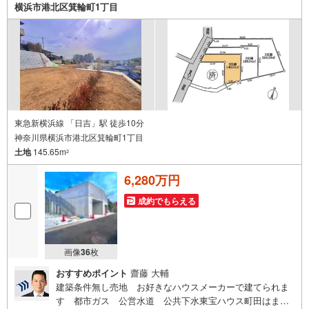
時にはお車の無料提携駐車場ございます。詳しくは営業ス
横浜市港北区箕輪町1丁目
タッフまでお問合せくださいませ！■周辺の教育施設やスー
パー、ドラックストア等の情報、災害情報等がわかる「物
件レポート」お渡します■他の物件と併せてご案内もOK-ご
自宅や指定場所から無料送迎もOK-当日見学もOKです！
東急新横浜線 「日吉」駅 徒歩10分
神奈川県横浜市港北区箕輪町1丁目
土地
145.65m
2
6,280万円
成約でもらえる
画像
36
枚
おすすめポイント
齋藤 大輔
建築条件無し売地 お好きなハウスメーカーで建てられま
す 都市ガス 公営水道 公共下水東宝ハウス町田はま