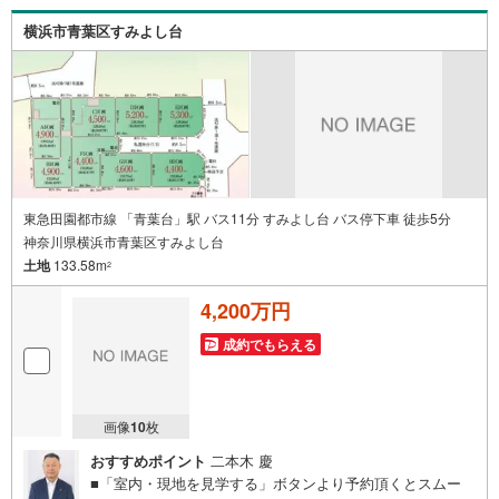
時にはお車の無料提携駐車場ございます。詳しくは営業ス
横浜市青葉区すみよし台
タッフまでお問合せくださいませ！■周辺の教育施設やスー
パー、ドラックストア等の情報、災害情報等がわかる「物
件レポート」お渡します■他の物件と併せてご案内もOK-ご
自宅や指定場所から無料送迎もOK-当日見学もOKです！
東急田園都市線 「青葉台」駅 バス11分 すみよし台 バス停下車 徒歩5分
神奈川県横浜市青葉区すみよし台
土地
133.58m
2
4,200万円
成約でもらえる
画像
10
枚
おすすめポイント
二本木 慶
■「室内・現地を見学する」ボタンより予約頂くとスムー