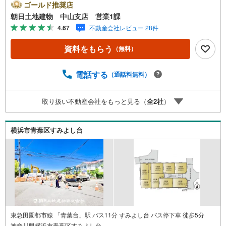
とりつぎ * * * *おかげさまで42周年を迎えることができま
ゴールド推奨店
した♪ご成約件数7万件達成!!☆当日のご見学も対応可能で
朝日土地建物 中山支店 営業1課
す！☆JR横浜線「中山」駅徒歩1分！☆ご予約は『朝日土
4.67
不動産会社レビュー 28件
地建物中山店』まで！朝日土地建物グループは地域密着を
合言葉に全13店舗でその地域No.1を目指しております。広
資料をもらう
（無料）
告掲載していない物件も多数ございます。色々廻ったけど
良い物件が無いなぁ・・頭金無くても平気・・？お家の買
替えってどうするの・・？etc.まずは何でもお気軽にご相
電話する
（通話料無料）
談ください！有資格者が丁寧にご説明させていただきま
す！お問い合わせをお待ちしております!!
取り扱い不動産会社をもっと見る（
全
2
社
）
横浜市青葉区すみよし台
東急田園都市線 「青葉台」駅 バス11分 すみよし台 バス停下車 徒歩5分
神奈川県横浜市青葉区すみよし台