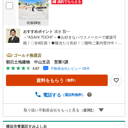
成約でもらえる
画像
29
枚
おすすめポイント
清水 賢一
～*ASAHI TOCHI*～◆お好きなハウスメーカーで建築可
能！◇全8区画！◆陽当たり良好！◇随時ご案内受付中！◆
お気軽にお問い合わせください！* * * * 住まい、安心のお
とりつぎ * * * *おかげさまで42周年を迎えることができま
ゴールド推奨店
した♪ご成約件数7万件達成!!☆当日のご見学も対応可能で
朝日土地建物 中山支店 営業1課
す！☆JR横浜線「中山」駅徒歩1分！☆ご予約は『朝日土
4.67
不動産会社レビュー 28件
地建物中山店』まで！朝日土地建物グループは地域密着を
合言葉に全13店舗でその地域No.1を目指しております。広
資料をもらう
（無料）
告掲載していない物件も多数ございます。色々廻ったけど
良い物件が無いなぁ・・頭金無くても平気・・？お家の買
替えってどうするの・・？etc.まずは何でもお気軽にご相
電話する
（通話料無料）
談ください！有資格者が丁寧にご説明させていただきま
す！お問い合わせをお待ちしております!!
取り扱い不動産会社をもっと見る（
全
3
社
）
横浜市青葉区すみよし台