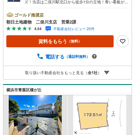
ズ！当店は二俣川駅北口から徒歩1分の立地！青い看板が目
印です。■接客スペースとDVDや遊び道具が揃ったキッズコ
ーナーなど、お子様にも退屈せずにお過ごし頂けます。■
ゴールド推奨店
テレワークで作業効率のUP化オウチ時間で人生を豊かにす
朝日土地建物 二俣川支店 営業2課
るためにONとOFFを切り替えて、家族との時間も増えて幸
4.54
不動産会社レビュー 20件
せマイホームを！■ 住宅ローンのご相談承ります。■住まい
選びはフィーリングも大切です。現地の空気や雰囲気を感
資料をもらう
（無料）
じてみましょう。営業スタッフまでお問合せくださいま
せ。■当日の現地見学も承ります。物件は内装や質感なども
そうですが住まい選びはフィーリングも大切です。現地の
電話する
（通話料無料）
空気や雰囲気を感じてみましょう。住まいを決める大切な
情報ですお客様のこだわりを聞かせてください！■ ご来店
取り扱い不動産会社をもっと見る（
全
1
社
）
時にはお車の無料提携駐車場ございます。詳しくは営業ス
タッフまでお問合せくださいませ！■周辺の教育施設やスー
パー、ドラックストア等の情報、災害情報等がわかる「物
横浜市青葉区榎が丘
件レポート」お渡します■他の物件と併せてご案内もOK-ご
自宅や指定場所から無料送迎もOK-当日見学もOKです！