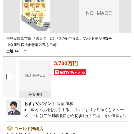
件レポート」お渡します■他の物件と併せてご案内もOK-ご
自宅や指定場所から無料送迎もOK-当日見学もOKです！
東急田園都市線 「青葉台」駅 バス7分 中谷都 バス停下車 徒歩2分
神奈川県横浜市青葉区鴨志田町
土地
143.6m
2
3,780万円
成約でもらえる
画像
15
枚
おすすめポイント
武藤 優和
■「室内・現地を見学する」ボタンより予約頂くとスムー
ズ！当店は二俣川駅北口から徒歩1分の立地！青い看板が目
印です。■接客スペースとDVDや遊び道具が揃ったキッズコ
ーナーなど、お子様にも退屈せずにお過ごし頂けます。■
ゴールド推奨店
テレワークで作業効率のUP化オウチ時間で人生を豊かにす