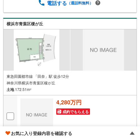
中間期の売買仲介実績において、全国第9位の売買仲介実績
電話する
（通話料無料）
です】※住宅新報よりたくさんのお客様からのお言葉に感謝
してこれからも楽しく素敵なお家探しをお約束します。お
家探しを始めてみようと思われたらまずは、お気軽に東宝
横浜市青葉区榎が丘
ハウス町田に相談してみませんか？スタッフ一同お客様の
お問合せをお待ちしております。
東急田園都市線 「田奈」駅 徒歩12分
神奈川県横浜市青葉区榎が丘
土地
172.51m
2
4,280万円
成約でもらえる
お気に入り登録内容を確認する
画像
1
枚