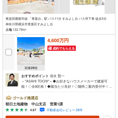
東急田園都市線 「青葉台」駅 バス11分 すみよし台 バス停下車 徒歩5分
神奈川県横浜市青葉区すみよし台
土地
132.79m
2
4,600万円
成約でもらえる
画像
29
枚
おすすめポイント
清水 賢一
～*ASAHI TOCHI*～◆お好きなハウスメーカーで建築可
能！◇全8区画！◆陽当たり良好！◇随時ご案内受付中！◆
お気軽にお問い合わせください！* * * * 住まい、安心のお
とりつぎ * * * *おかげさまで42周年を迎えることができま
ゴールド推奨店
した♪ご成約件数7万件達成!!☆当日のご見学も対応可能で
朝日土地建物 中山支店 営業1課
す！☆JR横浜線「中山」駅徒歩1分！☆ご予約は『朝日土
4.67
不動産会社レビュー 28件
地建物中山店』まで！朝日土地建物グループは地域密着を
合言葉に全13店舗でその地域No.1を目指しております。広