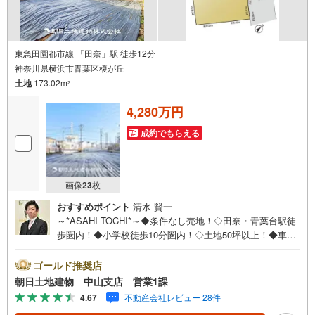
東急田園都市線 「田奈」駅 徒歩12分
神奈川県横浜市青葉区榎が丘
土地
173.02m
2
4,280万円
成約でもらえる
画像
23
枚
おすすめポイント
清水 賢一
～*ASAHI TOCHI*～◆条件なし売地！◇田奈・青葉台駅徒
歩圏内！◆小学校徒歩10分圏内！◇土地50坪以上！◆車庫
1台有り！* * * * 住まい、安心のおとりつぎ * * * *おかげさ
まで42周年を迎えることができました♪ご成約件数7万件達
ゴールド推奨店
成!!☆当日のご見学も対応可能です！☆JR横浜線「中山」
朝日土地建物 中山支店 営業1課
駅徒歩1分！☆ご予約は『朝日土地建物中山店』まで！朝日
4.67
不動産会社レビュー 28件
土地建物グループは地域密着を合言葉に全13店舗でその地