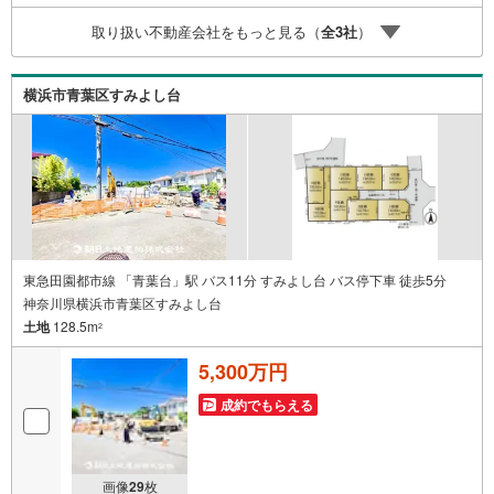
す！お問い合わせをお待ちしております!!
取り扱い不動産会社をもっと見る（
全
3
社
）
横浜市青葉区すみよし台
東急田園都市線 「青葉台」駅 バス11分 すみよし台 バス停下車 徒歩5分
神奈川県横浜市青葉区すみよし台
土地
128.5m
2
5,300万円
成約でもらえる
画像
29
枚