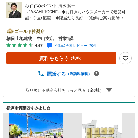
おすすめポイント
清水 賢一
～*ASAHI TOCHI*～◆お好きなハウスメーカーで建築可
能！◇全8区画！◆陽当たり良好！◇随時ご案内受付中！◆
お気軽にお問い合わせください！* * * * 住まい、安心のお
とりつぎ * * * *おかげさまで42周年を迎えることができま
ゴールド推奨店
した♪ご成約件数7万件達成!!☆当日のご見学も対応可能で
朝日土地建物 中山支店 営業1課
す！☆JR横浜線「中山」駅徒歩1分！☆ご予約は『朝日土
4.67
不動産会社レビュー 28件
地建物中山店』まで！朝日土地建物グループは地域密着を
合言葉に全13店舗でその地域No.1を目指しております。広
資料をもらう
（無料）
告掲載していない物件も多数ございます。色々廻ったけど
良い物件が無いなぁ・・頭金無くても平気・・？お家の買
替えってどうするの・・？etc.まずは何でもお気軽にご相
電話する
（通話料無料）
談ください！有資格者が丁寧にご説明させていただきま
す！お問い合わせをお待ちしております!!
取り扱い不動産会社をもっと見る（
全
3
社
）
横浜市青葉区すみよし台