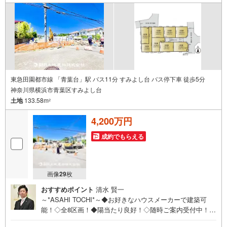
土地建物中山支店でご来店をお待ちしております！
東急田園都市線 「青葉台」駅 バス11分 すみよし台 バス停下車 徒歩5分
神奈川県横浜市青葉区すみよし台
土地
133.58m
2
4,200万円
成約でもらえる
画像
29
枚
おすすめポイント
清水 賢一
～*ASAHI TOCHI*～◆お好きなハウスメーカーで建築可
能！◇全8区画！◆陽当たり良好！◇随時ご案内受付中！◆
お気軽にお問い合わせください！* * * * 住まい、安心のお