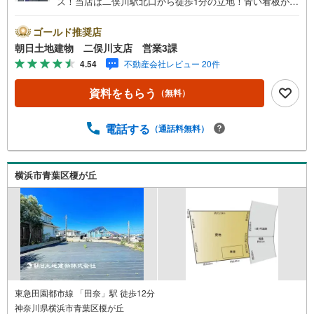
ズ！当店は二俣川駅北口から徒歩1分の立地！青い看板が目
に
印です。■接客スペースとDVDや遊び道具が揃ったキッズコ
保
ーナーなど、お子様にも退屈せずにお過ごし頂けます。■
ゴールド推奨店
存
テレワークで作業効率のUP化オウチ時間で人生を豊かにす
朝日土地建物 二俣川支店 営業3課
す
るためにONとOFFを切り替えて、家族との時間も増えて幸
4.54
不動産会社レビュー 20件
る
せマイホームを！■ 住宅ローンのご相談承ります。■住まい
選びはフィーリングも大切です。現地の空気や雰囲気を感
資料をもらう
（無料）
じてみましょう。営業スタッフまでお問合せくださいま
せ。■当日の現地見学も承ります。物件は内装や質感なども
そうですが住まい選びはフィーリングも大切です。現地の
電話する
（通話料無料）
空気や雰囲気を感じてみましょう。住まいを決める大切な
情報ですお客様のこだわりを聞かせてください！■ ご来店
時にはお車の無料提携駐車場ございます。詳しくは営業ス
横浜市青葉区榎が丘
タッフまでお問合せくださいませ！■周辺の教育施設やスー
パー、ドラックストア等の情報、災害情報等がわかる「物
件レポート」お渡します■他の物件と併せてご案内もOK-ご
自宅や指定場所から無料送迎もOK-当日見学もOKです！
東急田園都市線 「田奈」駅 徒歩12分
神奈川県横浜市青葉区榎が丘