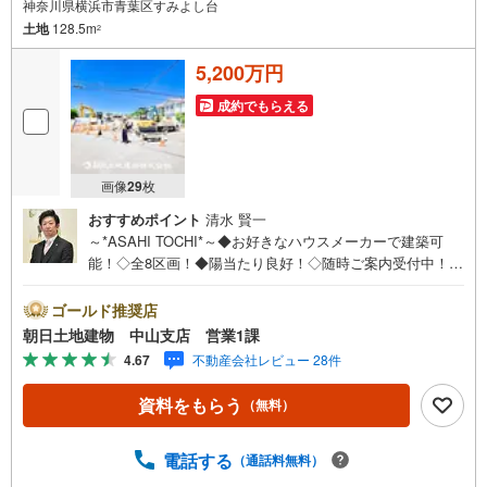
神奈川県横浜市青葉区すみよし台
土地
128.5m
2
5,200万円
成約でもらえる
画像
29
枚
おすすめポイント
清水 賢一
～*ASAHI TOCHI*～◆お好きなハウスメーカーで建築可
能！◇全8区画！◆陽当たり良好！◇随時ご案内受付中！◆
お気軽にお問い合わせください！* * * * 住まい、安心のお
とりつぎ * * * *おかげさまで42周年を迎えることができま
ゴールド推奨店
した♪ご成約件数7万件達成!!☆当日のご見学も対応可能で
朝日土地建物 中山支店 営業1課
す！☆JR横浜線「中山」駅徒歩1分！☆ご予約は『朝日土
4.67
不動産会社レビュー 28件
地建物中山店』まで！朝日土地建物グループは地域密着を
合言葉に全13店舗でその地域No.1を目指しております。広
資料をもらう
（無料）
告掲載していない物件も多数ございます。色々廻ったけど
良い物件が無いなぁ・・頭金無くても平気・・？お家の買
替えってどうするの・・？etc.まずは何でもお気軽にご相
電話する
（通話料無料）
談ください！有資格者が丁寧にご説明させていただきま