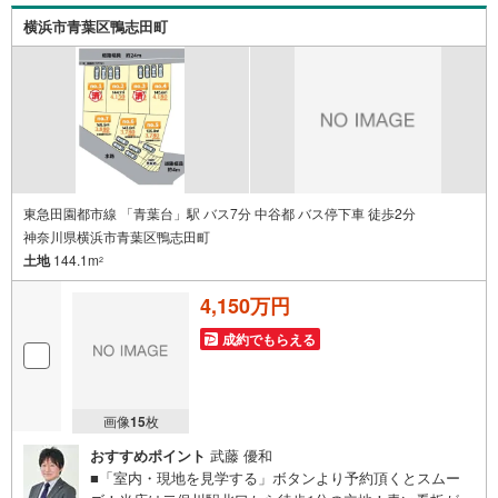
件レポート」お渡します■他の物件と併せてご案内もOK-ご
索
横浜市青葉区鴨志田町
自宅や指定場所から無料送迎もOK-当日見学もOKです！
条
件
で
通
知
を
受
け
東急田園都市線 「青葉台」駅 バス7分 中谷都 バス停下車 徒歩2分
神奈川県横浜市青葉区鴨志田町
取
土地
144.1m
る
2
・
4,150万円
条
件
成約でもらえる
を
マ
イ
画像
15
枚
ペ
おすすめポイント
武藤 優和
ー
■「室内・現地を見学する」ボタンより予約頂くとスムー
ジ