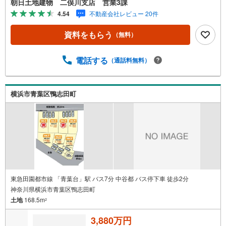
朝日土地建物 二俣川支店 営業3課
るためにONとOFFを切り替えて、家族との時間も増えて幸
4.54
不動産会社レビュー 20件
せマイホームを！■ 住宅ローンのご相談承ります。■住まい
選びはフィーリングも大切です。現地の空気や雰囲気を感
資料をもらう
（無料）
じてみましょう。営業スタッフまでお問合せくださいま
せ。■当日の現地見学も承ります。物件は内装や質感なども
そうですが住まい選びはフィーリングも大切です。現地の
電話する
（通話料無料）
空気や雰囲気を感じてみましょう。住まいを決める大切な
情報ですお客様のこだわりを聞かせてください！■ ご来店
時にはお車の無料提携駐車場ございます。詳しくは営業ス
横浜市青葉区鴨志田町
タッフまでお問合せくださいませ！■周辺の教育施設やスー
パー、ドラックストア等の情報、災害情報等がわかる「物
件レポート」お渡します■他の物件と併せてご案内もOK-ご
自宅や指定場所から無料送迎もOK-当日見学もOKです！
東急田園都市線 「青葉台」駅 バス7分 中谷都 バス停下車 徒歩2分
神奈川県横浜市青葉区鴨志田町
土地
168.5m
2
3,880万円