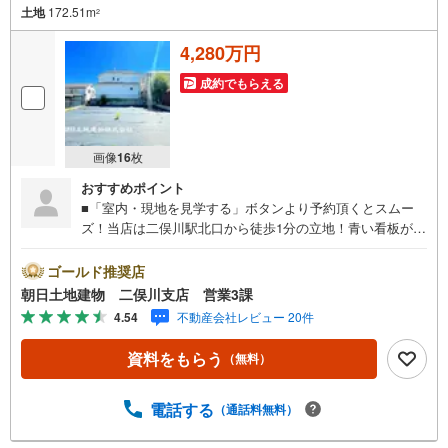
土地
172.51m
2
4,280万円
成約でもらえる
画像
16
枚
おすすめポイント
■「室内・現地を見学する」ボタンより予約頂くとスムー
ズ！当店は二俣川駅北口から徒歩1分の立地！青い看板が目
印です。■接客スペースとDVDや遊び道具が揃ったキッズコ
ーナーなど、お子様にも退屈せずにお過ごし頂けます。■
ゴールド推奨店
テレワークで作業効率のUP化オウチ時間で人生を豊かにす
朝日土地建物 二俣川支店 営業3課
るためにONとOFFを切り替えて、家族との時間も増えて幸
4.54
不動産会社レビュー 20件
せマイホームを！■ 住宅ローンのご相談承ります。■住まい
選びはフィーリングも大切です。現地の空気や雰囲気を感
資料をもらう
（無料）
じてみましょう。営業スタッフまでお問合せくださいま
せ。■当日の現地見学も承ります。物件は内装や質感なども
そうですが住まい選びはフィーリングも大切です。現地の
電話する
（通話料無料）
空気や雰囲気を感じてみましょう。住まいを決める大切な
情報ですお客様のこだわりを聞かせてください！■ ご来店