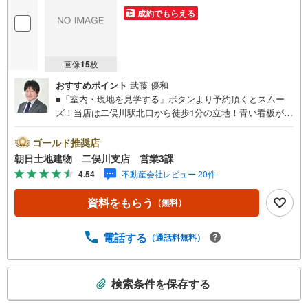
成約でもらえる
画像
15
枚
おすすめポイント
武藤 優和
■「室内・現地を見学する」ボタンより予約頂くとスムー
ズ！当店は二俣川駅北口から徒歩1分の立地！青い看板が目
印です。■接客スペースとDVDや遊び道具が揃ったキッズコ
ーナーなど、お子様にも退屈せずにお過ごし頂けます。■
ゴールド推奨店
テレワークで作業効率のUP化オウチ時間で人生を豊かにす
朝日土地建物 二俣川支店 営業3課
るためにONとOFFを切り替えて、家族との時間も増えて幸
4.54
不動産会社レビュー 20件
せマイホームを！■ 住宅ローンのご相談承ります。■住まい
選びはフィーリングも大切です。現地の空気や雰囲気を感
資料をもらう
（無料）
じてみましょう。営業スタッフまでお問合せくださいま
せ。■当日の現地見学も承ります。物件は内装や質感なども
そうですが住まい選びはフィーリングも大切です。現地の
電話する
（通話料無料）
空気や雰囲気を感じてみましょう。住まいを決める大切な
情報ですお客様のこだわりを聞かせてください！■ ご来店
こ
時にはお車の無料提携駐車場ございます。詳しくは営業ス
検索条件を保存する
の
タッフまでお問合せくださいませ！■周辺の教育施設やスー
検
パー、ドラックストア等の情報、災害情報等がわかる「物