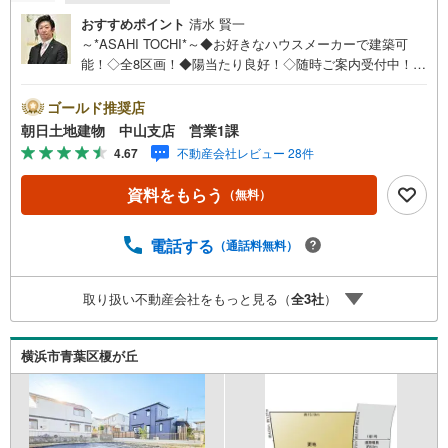
おすすめポイント
清水 賢一
～*ASAHI TOCHI*～◆お好きなハウスメーカーで建築可
能！◇全8区画！◆陽当たり良好！◇随時ご案内受付中！◆
お気軽にお問い合わせください！* * * * 住まい、安心のお
とりつぎ * * * *おかげさまで42周年を迎えることができま
ゴールド推奨店
した♪ご成約件数7万件達成!!☆当日のご見学も対応可能で
朝日土地建物 中山支店 営業1課
す！☆JR横浜線「中山」駅徒歩1分！☆ご予約は『朝日土
4.67
不動産会社レビュー 28件
地建物中山店』まで！朝日土地建物グループは地域密着を
合言葉に全13店舗でその地域No.1を目指しております。広
資料をもらう
（無料）
告掲載していない物件も多数ございます。色々廻ったけど
良い物件が無いなぁ・・頭金無くても平気・・？お家の買
替えってどうするの・・？etc.まずは何でもお気軽にご相
電話する
（通話料無料）
談ください！有資格者が丁寧にご説明させていただきま
す！お問い合わせをお待ちしております!!
取り扱い不動産会社をもっと見る（
全
3
社
）
横浜市青葉区榎が丘