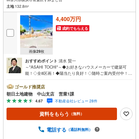
土地
132.8m
2
4,400万円
成約でもらえる
画像
29
枚
おすすめポイント
清水 賢一
～*ASAHI TOCHI*～◆お好きなハウスメーカーで建築可
能！◇全8区画！◆陽当たり良好！◇随時ご案内受付中！◆
お気軽にお問い合わせください！* * * * 住まい、安心のお
とりつぎ * * * *おかげさまで42周年を迎えることができま
ゴールド推奨店
した♪ご成約件数7万件達成!!☆当日のご見学も対応可能で
朝日土地建物 中山支店 営業1課
す！☆JR横浜線「中山」駅徒歩1分！☆ご予約は『朝日土
4.67
不動産会社レビュー 28件
地建物中山店』まで！朝日土地建物グループは地域密着を
合言葉に全13店舗でその地域No.1を目指しております。広
資料をもらう
（無料）
告掲載していない物件も多数ございます。色々廻ったけど
良い物件が無いなぁ・・頭金無くても平気・・？お家の買
替えってどうするの・・？etc.まずは何でもお気軽にご相
電話する
（通話料無料）
談ください！有資格者が丁寧にご説明させていただきま