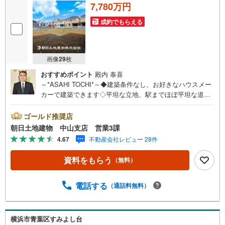
7,780万円
成約でもらえる
画像
29
枚
おすすめポイント
殿内 泰喜
～*ASAHI TOCHI*～◆建築条件なし、お好きなハウスメー
カーで建築できます◇平坦な立地、駅までほぼ平坦な道の
りで歩けます* * * * 住まい、安心のおとりつぎ * * * *おかげ
さまで42周年を迎えることができました！ご成約件数7万件
ゴールド推奨店
達成!!・当日のご見学も対応可能です！・JR横浜線「中
朝日土地建物 中山支店 営業3課
山」駅徒歩1分！・ご予約は『朝日土地建物中山店』まで！
4.67
不動産会社レビュー 28件
朝日土地建物グループは地域密着を合言葉に全13店舗でそ
の地域No.1を目指しております。広告掲載していない物件
資料をもらう
（無料）
も多数ございます。色々廻ったけど良い物件が無いな
ぁ・・頭金無くても平気・・？お家の買替えってどうする
の・・？etc.まずは何でもお気軽にご相談ください！有資
電話する
（通話料無料）
格者が丁寧にご説明させていただきます！お問い合わせを
お待ちしております!!地域密着だからこそ‥豊富な物件情報
と“街”のご紹介我々だからこその‥ご提案とおもてなし心か
横浜市青葉区すみよし台
ら「よかった」と思える住まい、安心のおとりつぎ。朝日