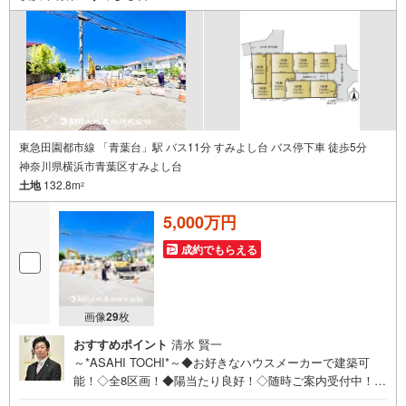
東急田園都市線 「青葉台」駅 バス11分 すみよし台 バス停下車 徒歩5分
神奈川県横浜市青葉区すみよし台
土地
132.8m
2
5,000万円
成約でもらえる
画像
29
枚
おすすめポイント
清水 賢一
～*ASAHI TOCHI*～◆お好きなハウスメーカーで建築可
能！◇全8区画！◆陽当たり良好！◇随時ご案内受付中！◆
お気軽にお問い合わせください！* * * * 住まい、安心のお