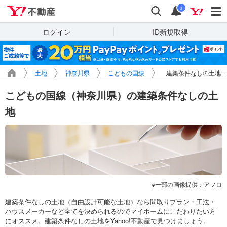
Yahoo!不動産
検索
通知
i
ログイン
ID新規取得
土地
神奈川県
こどもの国線
建築条件なしの土地一
こどもの国線（神奈川県）の建築条件なしの土
地
一部の画像提供：アフロ
建築条件なしの土地（自由設計可能な土地）なら間取りプラン・工法・
ハウスメーカーなど全てを決められるのでマイホームにこだわりたい方
にオススメ。建築条件なしの土地をYahoo!不動産で見つけましょう。