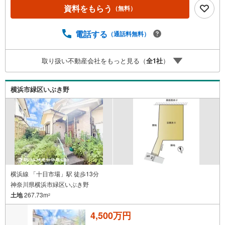
域No.1を目指しております。広告掲載していない物件も多
資料をもらう
（無料）
数ございます。色々廻ったけど良い物件が無いなぁ・・頭
金無くても平気・・？お家の買替えってどうするの・・？e
tc.まずは何でもお気軽にご相談ください！有資格者が丁寧
電話する
（通話料無料）
にご説明させていただきます！お問い合わせをお待ちして
おります!!
取り扱い不動産会社をもっと見る（
全
1
社
）
横浜市緑区いぶき野
横浜線 「十日市場」駅 徒歩13分
神奈川県横浜市緑区いぶき野
土地
267.73m
2
4,500万円