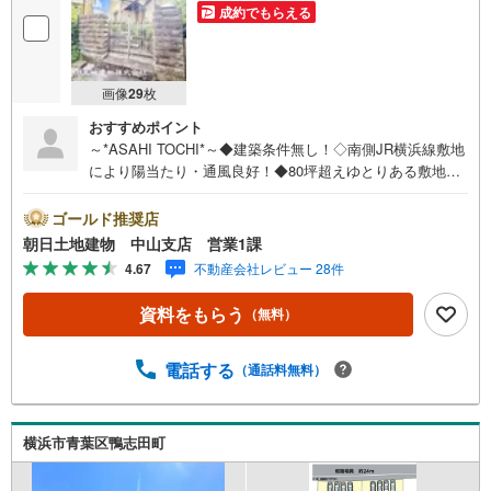
成約でもらえる
画像
29
枚
おすすめポイント
～*ASAHI TOCHI*～◆建築条件無し！◇南側JR横浜線敷地
により陽当たり・通風良好！◆80坪超えゆとりある敷地！
カースペースや庭、家庭菜園も叶う！* * * * 住まい、安心
のおとりつぎ * * * *おかげさまで42周年を迎えることがで
ゴールド推奨店
きました♪ご成約件数7万件達成!!☆当日のご見学も対応可
朝日土地建物 中山支店 営業1課
能です！☆JR横浜線「中山」駅徒歩1分！☆ご予約は『朝
4.67
不動産会社レビュー 28件
日土地建物中山店』まで！朝日土地建物グループは地域密
着を合言葉に全13店舗でその地域No.1を目指しておりま
資料をもらう
（無料）
す。広告掲載していない物件も多数ございます。色々廻っ
たけど良い物件が無いなぁ・・頭金無くても平気・・？お
家の買替えってどうするの・・？etc.まずは何でもお気軽
電話する
（通話料無料）
にご相談ください！有資格者が丁寧にご説明させていただ
きます！お問い合わせをお待ちしております!!
横浜市青葉区鴨志田町