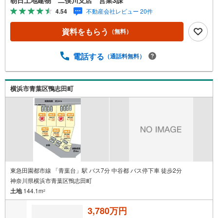
るためにONとOFFを切り替えて、家族との時間も増えて幸
4.54
不動産会社レビュー 20件
せマイホームを！■ 住宅ローンのご相談承ります。■住まい
選びはフィーリングも大切です。現地の空気や雰囲気を感
資料をもらう
（無料）
じてみましょう。営業スタッフまでお問合せくださいま
せ。■当日の現地見学も承ります。物件は内装や質感なども
そうですが住まい選びはフィーリングも大切です。現地の
電話する
（通話料無料）
空気や雰囲気を感じてみましょう。住まいを決める大切な
情報ですお客様のこだわりを聞かせてください！■ ご来店
時にはお車の無料提携駐車場ございます。詳しくは営業ス
横浜市青葉区鴨志田町
タッフまでお問合せくださいませ！■周辺の教育施設やスー
パー、ドラックストア等の情報、災害情報等がわかる「物
件レポート」お渡します■他の物件と併せてご案内もOK-ご
自宅や指定場所から無料送迎もOK-当日見学もOKです！
東急田園都市線 「青葉台」駅 バス7分 中谷都 バス停下車 徒歩2分
神奈川県横浜市青葉区鴨志田町
土地
144.1m
2
3,780万円