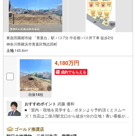
東急田園都市線 「青葉台」駅 バス7分 中谷都 バス停下車 徒歩2分
神奈川県横浜市青葉区鴨志田町
土地
145.6m
2
4,180万円
成約でもらえる
画像
14
枚
おすすめポイント
武藤 優和
■「室内・現地を見学する」ボタンより予約頂くとスムー
ズ！当店は二俣川駅北口から徒歩1分の立地！青い看板が目
印です。■接客スペースとDVDや遊び道具が揃ったキッズコ
ーナーなど、お子様にも退屈せずにお過ごし頂けます。■
ゴールド推奨店
テレワークで作業効率のUP化オウチ時間で人生を豊かにす
朝日土地建物 二俣川支店 営業3課