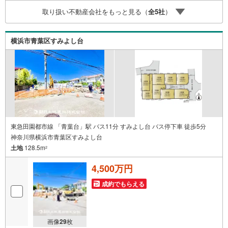
す！お問い合わせをお待ちしております!!
取り扱い不動産会社をもっと見る（
全
5
社
）
横浜市青葉区すみよし台
東急田園都市線 「青葉台」駅 バス11分 すみよし台 バス停下車 徒歩5分
神奈川県横浜市青葉区すみよし台
土地
128.5m
2
4,500万円
成約でもらえる
画像
29
枚