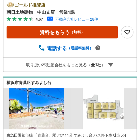
とりつぎ * * * *おかげさまで42周年を迎えることができま
ゴールド推奨店
した♪ご成約件数7万件達成!!☆当日のご見学も対応可能で
朝日土地建物 中山支店 営業1課
す！☆JR横浜線「中山」駅徒歩1分！☆ご予約は『朝日土
4.67
不動産会社レビュー 28件
地建物中山店』まで！朝日土地建物グループは地域密着を
合言葉に全13店舗でその地域No.1を目指しております。広
資料をもらう
（無料）
告掲載していない物件も多数ございます。色々廻ったけど
良い物件が無いなぁ・・頭金無くても平気・・？お家の買
替えってどうするの・・？etc.まずは何でもお気軽にご相
電話する
（通話料無料）
談ください！有資格者が丁寧にご説明させていただきま
す！お問い合わせをお待ちしております!!
取り扱い不動産会社をもっと見る（
全
1
社
）
横浜市青葉区すみよし台
東急田園都市線 「青葉台」駅 バス11分 すみよし台 バス停下車 徒歩5分