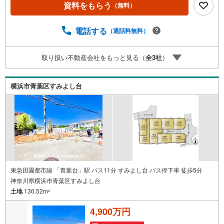
資料をもらう
（無料）
告掲載していない物件も多数ございます。色々廻ったけど
良い物件が無いなぁ・・頭金無くても平気・・？お家の買
替えってどうするの・・？etc.まずは何でもお気軽にご相
電話する
（通話料無料）
談ください！有資格者が丁寧にご説明させていただきま
す！お問い合わせをお待ちしております!!
取り扱い不動産会社をもっと見る（
全
3
社
）
横浜市青葉区すみよし台
東急田園都市線 「青葉台」駅 バス11分 すみよし台 バス停下車 徒歩5分
神奈川県横浜市青葉区すみよし台
土地
130.52m
2
4,900万円