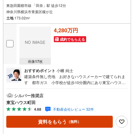
東急田園都市線 「田奈」駅 徒歩12分
神奈川県横浜市青葉区榎が丘
土地
173.02m
2
4,280万円
成約でもらえる
画像
17
枚
おすすめポイント
小幡 純士
建築条件無し売地 お好きなハウスメーカーで建てられま
す 都市ガス 小学校が徒歩10分圏内にあり東宝ハウス町
田はまず、お客様一人一人を知り、理解することから始め
ます。お客様のお話をきちんとお聞きし、しっかり話し合
シルバー推奨店
う「心」のコミュニケーションが大切になります。だから
東宝ハウス町田
こそ、それぞれのお客様にベストな「住まい」をご提案を
4.68
不動産会社レビュー 32件
することができるのです。インターネット予約で当日見学
が可能！（1）［室内・現地を見学する］をクリック（2）
資料をもらう
（無料）
本日～4日以内をご希望の方は「ご要望・ご質問欄」に希望
日時をご記入ください！【主要不動産流通各社の2025年度