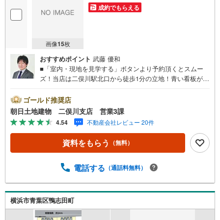
成約でもらえる
画像
15
枚
おすすめポイント
武藤 優和
■「室内・現地を見学する」ボタンより予約頂くとスムー
ズ！当店は二俣川駅北口から徒歩1分の立地！青い看板が目
印です。■接客スペースとDVDや遊び道具が揃ったキッズコ
ーナーなど、お子様にも退屈せずにお過ごし頂けます。■
ゴールド推奨店
テレワークで作業効率のUP化オウチ時間で人生を豊かにす
朝日土地建物 二俣川支店 営業3課
るためにONとOFFを切り替えて、家族との時間も増えて幸
4.54
不動産会社レビュー 20件
せマイホームを！■ 住宅ローンのご相談承ります。■住まい
選びはフィーリングも大切です。現地の空気や雰囲気を感
資料をもらう
（無料）
じてみましょう。営業スタッフまでお問合せくださいま
せ。■当日の現地見学も承ります。物件は内装や質感なども
そうですが住まい選びはフィーリングも大切です。現地の
電話する
（通話料無料）
空気や雰囲気を感じてみましょう。住まいを決める大切な
情報ですお客様のこだわりを聞かせてください！■ ご来店
時にはお車の無料提携駐車場ございます。詳しくは営業ス
横浜市青葉区鴨志田町
タッフまでお問合せくださいませ！■周辺の教育施設やスー
パー、ドラックストア等の情報、災害情報等がわかる「物