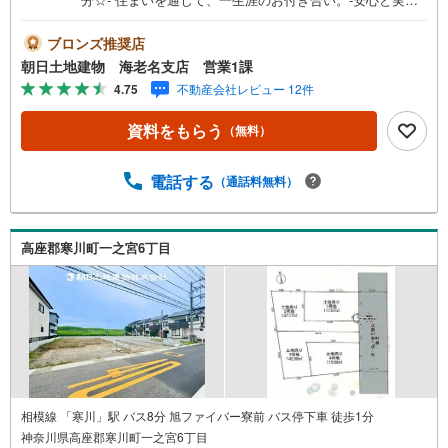
の創業42年朝日土地建物 株式会社♯アクセス＞＞最寄りの
相模線 寒川駅まで、バス7分・バス停徒歩1分の立地☆2沿
ブロンズ推奨店
線が交わる茅ヶ崎駅までは、バス24分でご利用可能です♪♯
朝日土地建物 海老名支店 営業1課
建築条件なし＞＞建築条件ございませんので、お好きなハ
4.75
不動産会社レビュー 12件
ウスメーカーで建築可能☆建物を建築されない、土地のみ
の方も大歓迎です♪♯都市ガス＞＞日々のランニングコスト
資料をもらう
（無料）
を抑えられる人気の都市ガスエリア☆ガスボンベの設置も
なく、安心・安全かつ敷地内スッキリです♪
電話する
（通話料無料）
高座郡寒川町一之宮6丁目
相模線 「寒川」駅 バス8分 旭ファイバー寮前 バス停下車 徒歩1分
神奈川県高座郡寒川町一之宮6丁目