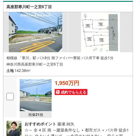
高座郡寒川町一之宮6丁目
相模線 「寒川」駅 バス8分 旭ファイバー寮前 バス停下車 徒歩1分
神奈川県高座郡寒川町一之宮6丁目
土地
142.38m
2
1,950万円
成約でもらえる
画像
21
枚
おすすめポイント
藤瀬 純矢
☆～ 全 4 区 画 ～建築条件なし × 都市ガス × バス停 徒歩1
分☆- 住まいを通じて、一生涯のお付き合い。-安心と実績