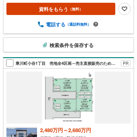
資料をもらう
（無料）
電話する
（通話料無料）
こ
検索条件を保存する
の
検
索
寒川町小谷1丁目 売地全4区画～売主直接販売のため、購入初期費用を抑えられます～
PR
条
件
で
通
知
を
受
け
取
る
2,480万円～2,680万円
・