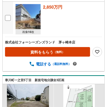
2,850万円
画像
16
枚
株式会社フォーシーズンズランド 茅ヶ崎本店
資料をもらう
（無料）
電話する
（通話料無料）
寒川町一之宮5丁目 新規宅地分譲全3区画