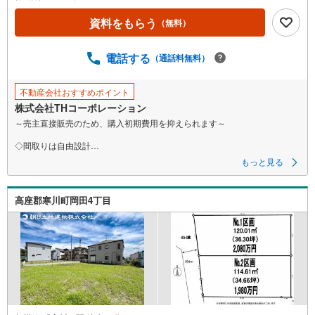
資料をもらう
（無料）
電話する
（通話料無料）
不動産会社おすすめポイント
株式会社THコーポレーション
～売主直接販売のため、購入初期費用を抑えられます～
◇間取りは自由設計
◇建築条件外し可！お好きなハウスメーカーでの建築も可
もっと見る
【当日見学も相談可】まずは資料だけ、現地待ち合わせのご案内も大歓迎
です♪
高座郡寒川町岡田4丁目
▼ 弊社売主・限定物件も多数あり ▼
・エリア特化の豊富な実績！自社物件も多数取扱あり
・地域密着の豊富な情報量で住まい探しをサポート！
・見学や資料請求はお気軽にどうぞ♪
▼ 他社掲載の物件もまとめてご紹介可 ▼
・効率よく複数を比較見学したい方、お任せください！
・ワンストップで比較検討！資金計画から丁寧に対応します。
▼ まずは話を聞いてみたい方も歓迎 ▼