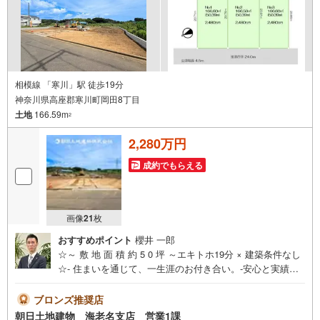
相模線 「寒川」駅 徒歩19分
神奈川県高座郡寒川町岡田8丁目
土地
166.59m
2
2,280万円
成約でもらえる
画像
21
枚
おすすめポイント
櫻井 一郎
☆～ 敷 地 面 積 約 5 0 坪 ～エキトホ19分 × 建築条件なし
☆- 住まいを通じて、一生涯のお付き合い。-安心と実績の
創業42年朝日土地建物 株式会社♯アクセス＞＞最寄りの小
田急線 寒川駅まで、徒歩19分の立地☆隣駅の香川駅まで
ブロンズ推奨店
は、バス27分でご利用いただけます♪♯建築条件なし＞＞建
朝日土地建物 海老名支店 営業1課