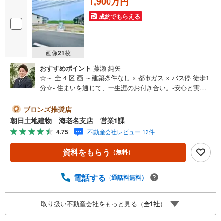
1,900万円
成約でもらえる
画像
21
枚
おすすめポイント
藤瀬 純矢
☆～ 全 4 区 画 ～建築条件なし × 都市ガス × バス停 徒歩1
分☆- 住まいを通じて、一生涯のお付き合い。-安心と実績
の創業42年朝日土地建物 株式会社♯アクセス＞＞最寄りの
相模線 寒川駅まで、バス7分・バス停徒歩1分の立地☆2沿
ブロンズ推奨店
線が交わる茅ヶ崎駅までは、バス24分でご利用可能です♪♯
朝日土地建物 海老名支店 営業1課
建築条件なし＞＞建築条件ございませんので、お好きなハ
4.75
不動産会社レビュー 12件
ウスメーカーで建築可能☆建物を建築されない、土地のみ
の方も大歓迎です♪♯都市ガス＞＞日々のランニングコスト
資料をもらう
（無料）
を抑えられる人気の都市ガスエリア☆ガスボンベの設置も
なく、安心・安全かつ敷地内スッキリです♪
電話する
（通話料無料）
取り扱い不動産会社をもっと見る（
全
1
社
）