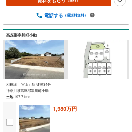
資料をもらう
（無料）
電話する
（通話料無料）
高座郡寒川町小動
相模線 「宮山」駅 徒歩34分
神奈川県高座郡寒川町小動
土地
197.71m
2
1,980万円