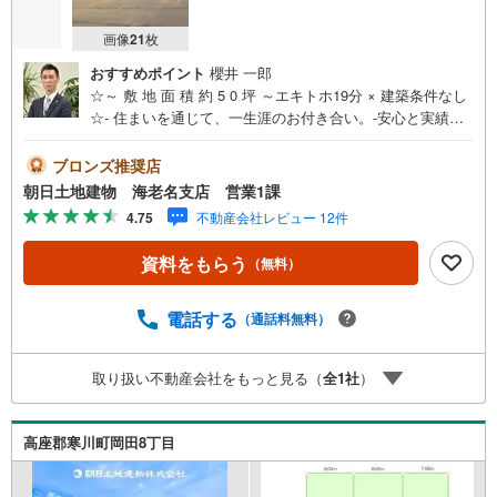
画像
21
枚
おすすめポイント
櫻井 一郎
☆～ 敷 地 面 積 約 5 0 坪 ～エキトホ19分 × 建築条件なし
☆- 住まいを通じて、一生涯のお付き合い。-安心と実績の
創業42年朝日土地建物 株式会社♯アクセス＞＞最寄りの小
田急線 寒川駅まで、徒歩19分の立地☆隣駅の香川駅まで
ブロンズ推奨店
は、バス27分でご利用いただけます♪♯建築条件なし＞＞建
朝日土地建物 海老名支店 営業1課
築条件ございませんので、お好きなハウスメーカーで建築
4.75
不動産会社レビュー 12件
可能☆建物を建築されない土地のみのご希望の方も大歓迎
です♪
資料をもらう
（無料）
電話する
（通話料無料）
取り扱い不動産会社をもっと見る（
全
1
社
）
高座郡寒川町岡田8丁目