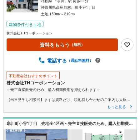
相模線 「寒川」駅 徒歩22分
条
神奈川県高座郡寒川町小谷1丁目
件
土地 159m
～219m
2
2
を
建物条件付き土地
マ
イ
株式会社THコーポレーション
ペ
資料をもらう
（無料）
ー
ジ
に
電話する
（通話料無料）
保
存
不動産会社おすすめポイント
す
株式会社THコーポレーション
る
～売主直接販売のため、購入初期費用を抑えられます～
【当日見学も相談可】まずは資料だけ、現地待ち合わせのご案内も大歓迎
です♪
もっと見る
▼ 弊社売主・限定物件も多数あり ▼
・エリア特化の豊富な実績！自社物件も多数取扱あり
寒川町小谷1丁目 売地全4区画～売主直接販売のため、購入初期費用を抑えられます～
・地域密着の豊富な情報量で住まい探しをサポート！
・見学や資料請求はお気軽にどうぞ♪
▼ 他社掲載の物件もまとめてご紹介可 ▼