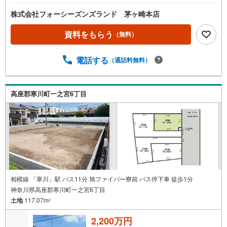
株式会社フォーシーズンズランド 茅ヶ崎本店
資料をもらう
（無料）
電話する
（通話料無料）
高座郡寒川町一之宮6丁目
相模線 「寒川」駅 バス11分 旭ファイバー寮前 バス停下車 徒歩1分
神奈川県高座郡寒川町一之宮6丁目
土地
117.07m
2
2,200万円