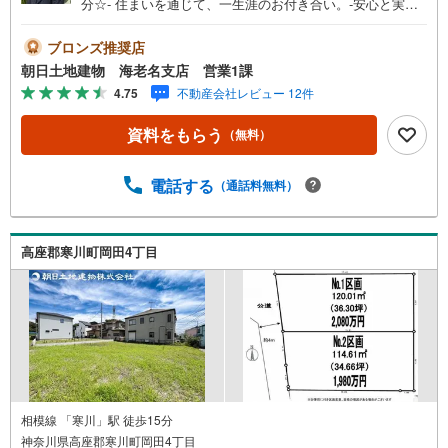
分☆- 住まいを通じて、一生涯のお付き合い。-安心と実績
の創業42年朝日土地建物 株式会社♯アクセス＞＞最寄りの
相模線 寒川駅まで、バス7分・バス停徒歩1分の立地☆2沿
ブロンズ推奨店
線が交わる茅ヶ崎駅までは、バス24分でご利用可能です♪♯
朝日土地建物 海老名支店 営業1課
建築条件なし＞＞建築条件ございませんので、お好きなハ
4.75
不動産会社レビュー 12件
ウスメーカーで建築可能☆建物を建築されない、土地のみ
の方も大歓迎です♪♯都市ガス＞＞日々のランニングコスト
資料をもらう
（無料）
を抑えられる人気の都市ガスエリア☆ガスボンベの設置も
なく、安心・安全かつ敷地内スッキリです♪
電話する
（通話料無料）
高座郡寒川町岡田4丁目
相模線 「寒川」駅 徒歩15分
神奈川県高座郡寒川町岡田4丁目