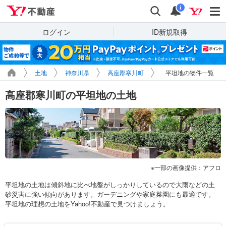
Yahoo!不動産
検索
通知
i
ログイン
ID新規取得
土地
神奈川県
高座郡寒川町
平坦地の物件一覧
高座郡寒川町の平坦地の土地
一部の画像提供：アフロ
平坦地の土地は傾斜地に比べ地盤がしっかりしているので大雨などの土
砂災害に強い傾向があります。ガーデニングや家庭菜園にも最適です。
平坦地の理想の土地をYahoo!不動産で見つけましょう。