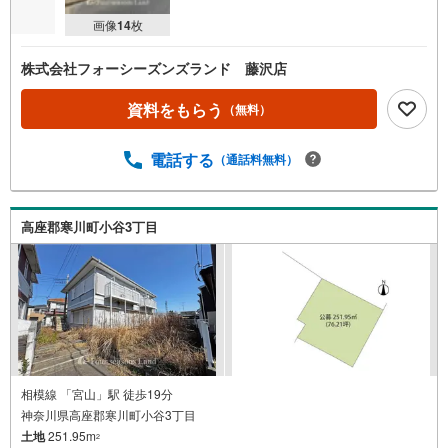
画像
14
枚
株式会社フォーシーズンズランド 藤沢店
資料をもらう
（無料）
電話する
（通話料無料）
高座郡寒川町小谷3丁目
相模線 「宮山」駅 徒歩19分
神奈川県高座郡寒川町小谷3丁目
土地
251.95m
2