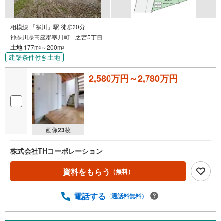
相模線 「寒川」駅 徒歩20分
神奈川県高座郡寒川町一之宮5丁目
土地
177m
～200m
2
2
建築条件付き土地
2,580万円～2,780万円
画像
23
枚
株式会社THコーポレーション
資料をもらう
（無料）
電話する
（通話料無料）