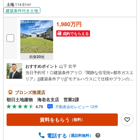
土地
114.61m
2
建築条件付き土地
1,980万円
成約でもらえる
画像
20
枚
おすすめポイント
山下 壮平
当日予約可！◎建築条件アリ◎『閑静な住宅街×都市ガスエ
リア』∫∫建築条件アリ∫∫*モデルハウスにて仕様やプランのお
打ち合わせをさせていただきます*∫∫閑静な住宅街∫∫*前面道
路は車通りも少なく、生活環境良好な現地です*∫∫都市ガス
ブロンズ推奨店
エリア∫∫*日々のランニングコストを抑えられる、人気の都
朝日土地建物 海老名支店 営業2課
市ガスエリアです*【*地域密着を合言葉に1985年創業*】私
4.75
不動産会社レビュー 12件
共、朝日土地建物グループは東京都・神奈川県・埼玉県で1
3店舗展開しております！ご相談は朝日土地建物（株）海老
資料をもらう
（無料）
名支店営業2課まで！
電話する
（通話料無料）