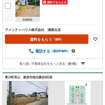
成約でもらえる
画像
8
枚
アメニティハウス株式会社 湘南台店
資料をもらう
（無料）
電話する
（通話料無料）
取り扱い不動産会社をもっと見る（
全
1
社
）
寒川町宮山 新規宅地分譲全6区画