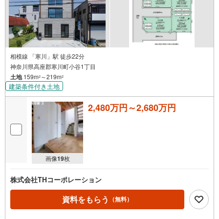
・効率よく複数を比較見学したい方、お任せください！
・ワンストップで比較検討！資金計画から丁寧に対応します。
▼ まずは話を聞いてみたい方も歓迎 ▼
・資金計画や住宅ローンのご相談のみでもお気軽に♪
▼ しつこい営業はいたしません ▼
相模線 「寒川」駅 徒歩22分
・気になること、まずはメールでのお問い合わせでも結構です。
神奈川県高座郡寒川町小谷1丁目
・お気軽にご相談ください！
土地
159m
～219m
2
2
ーーーーーーーーーーーーーーーーーーーーーーーーーー
建築条件付き土地
ご質問、ご見学希望、資料請求など、まずはお気軽にお問い合わせくださ
い♪
2,480万円～2,680万円
画像
19
枚
株式会社THコーポレーション
資料をもらう
（無料）