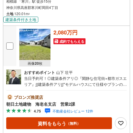
相模線 「寒川」駅 徒歩15分
・資金計画や住宅ローンのご相談のみでもお気軽に♪
神奈川県高座郡寒川町岡田4丁目
土地
120.01m
▼ しつこい営業はいたしません ▼
2
・気になること、まずはメールでのお問い合わせでも結構です。
建築条件付き土地
・お気軽にご相談ください！
2,080万円
ーーーーーーーーーーーーーーーーーーーーーーーーーー
ご質問、ご見学希望、資料請求など、まずはお気軽にお問い合わせくださ
成約でもらえる
い♪
画像
20
枚
おすすめポイント
山下 壮平
当日予約可！◎建築条件アリ◎『閑静な住宅街×都市ガスエ
リア』∫∫建築条件アリ∫∫*モデルハウスにて仕様やプランのお
打ち合わせをさせていただきます*∫∫閑静な住宅街∫∫*前面道
路は車通りも少なく、生活環境良好な現地です*∫∫都市ガス
ブロンズ推奨店
エリア∫∫*日々のランニングコストを抑えられる、人気の都
朝日土地建物 海老名支店 営業2課
市ガスエリアです*【*地域密着を合言葉に1985年創業*】私
4.75
不動産会社レビュー 12件
共、朝日土地建物グループは東京都・神奈川県・埼玉県で1
3店舗展開しております！ご相談は朝日土地建物（株）海老
資料をもらう
（無料）
名支店営業2課まで！