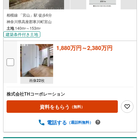
相模線 「宮山」駅 徒歩6分
神奈川県高座郡寒川町宮山
土地
140m
～153m
2
2
建築条件付き土地
1,880万円～2,380万円
画像
22
枚
株式会社THコーポレーション
資料をもらう
（無料）
電話する
（通話料無料）