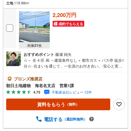
土地
119.98m
2
2,200万円
成約でもらえる
画像
21
枚
おすすめポイント
藤瀬 純矢
☆～ 全 4 区 画 ～建築条件なし × 都市ガス × バス停 徒歩1
分☆- 住まいを通じて、一生涯のお付き合い。-安心と実績
の創業42年朝日土地建物 株式会社♯アクセス＞＞最寄りの
相模線 寒川駅まで、バス7分・バス停徒歩1分の立地☆2沿
ブロンズ推奨店
線が交わる茅ヶ崎駅までは、バス24分でご利用可能です♪♯
朝日土地建物 海老名支店 営業1課
建築条件なし＞＞建築条件ございませんので、お好きなハ
4.75
不動産会社レビュー 12件
ウスメーカーで建築可能☆建物を建築されない、土地のみ
の方も大歓迎です♪♯都市ガス＞＞日々のランニングコスト
資料をもらう
（無料）
を抑えられる人気の都市ガスエリア☆ガスボンベの設置も
なく、安心・安全かつ敷地内スッキリです♪
電話する
（通話料無料）