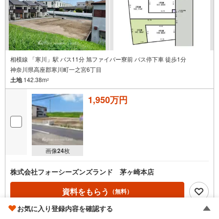
相模線 「寒川」駅 バス11分 旭ファイバー寮前 バス停下車 徒歩1分
神奈川県高座郡寒川町一之宮6丁目
土地
142.38m
2
1,950万円
画像
24
枚
株式会社フォーシーズンズランド 茅ヶ崎本店
資料をもらう
（無料）
お気に入り登録内容を確認する
電話する
（通話料無料）