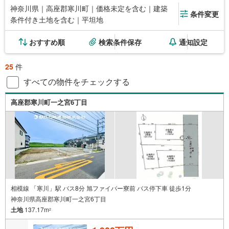
神奈川県｜高座郡寒川町｜価格未定を含む｜建築
条件変更
条件付き土地を含む｜平坦地
おすすめ順
検索条件保存
通知設定
25
件
すべての物件をチェックする
高座郡寒川町一之宮6丁目
相模線 「寒川」駅 バス8分 旭ファイバー寮前 バス停下車 徒歩1分
神奈川県高座郡寒川町一之宮6丁目
土地
137.17m
2