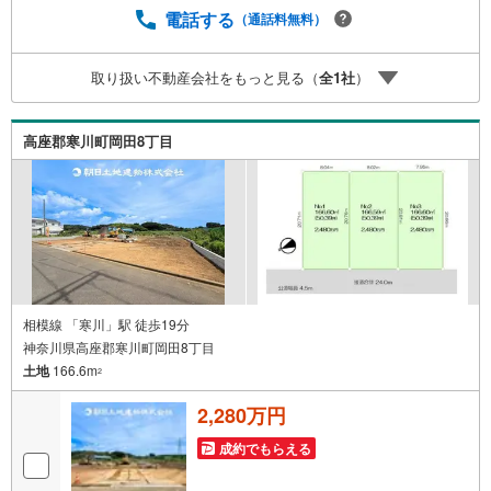
電話する
（通話料無料）
取り扱い不動産会社をもっと見る（
全
1
社
）
高座郡寒川町岡田8丁目
相模線 「寒川」駅 徒歩19分
神奈川県高座郡寒川町岡田8丁目
土地
166.6m
2
2,280万円
成約でもらえる