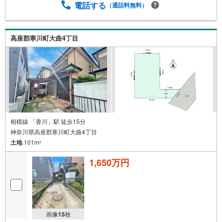
電話する
（通話料無料）
高座郡寒川町大曲4丁目
相模線 「香川」駅 徒歩15分
神奈川県高座郡寒川町大曲4丁目
土地
101m
2
1,650万円
画像
15
枚