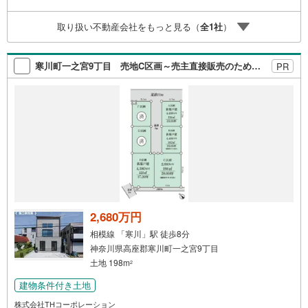
取り扱い不動産会社をもっと見る（
全
1
社
）
寒川町一之宮9丁目 売地C区画～売主直接販売のため、購入初期費用を抑えられます～
PR
2,680万円
相模線 「寒川」駅 徒歩8分
神奈川県高座郡寒川町一之宮9丁目
土地 198m
2
建物条件付き土地
株式会社THコーポレーション