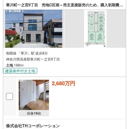
寒川町一之宮9丁目 売地C区画～売主直接販売のため、購入初期費用を抑えられます～
相模線 「寒川」駅 徒歩8分
神奈川県高座郡寒川町一之宮9丁目
土地
198m
2
建築条件付き土地
2,680万円
画像
19
枚
株式会社THコーポレーション