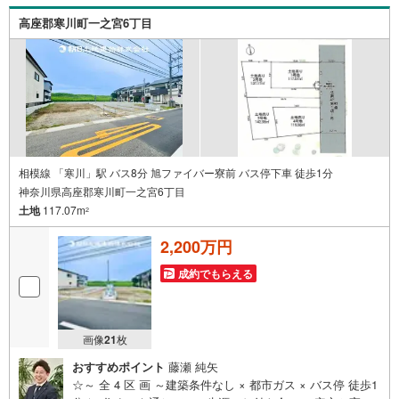
高座郡寒川町一之宮6丁目
相模線 「寒川」駅 バス8分 旭ファイバー寮前 バス停下車 徒歩1分
神奈川県高座郡寒川町一之宮6丁目
土地
117.07m
2
2,200万円
成約でもらえる
画像
21
枚
おすすめポイント
藤瀬 純矢
☆～ 全 4 区 画 ～建築条件なし × 都市ガス × バス停 徒歩1