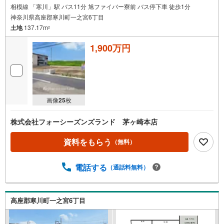
相模線 「寒川」駅 バス11分 旭ファイバー寮前 バス停下車 徒歩1分
神奈川県高座郡寒川町一之宮6丁目
土地
137.17m
2
1,900万円
画像
25
枚
株式会社フォーシーズンズランド 茅ヶ崎本店
資料をもらう
（無料）
電話する
（通話料無料）
高座郡寒川町一之宮6丁目