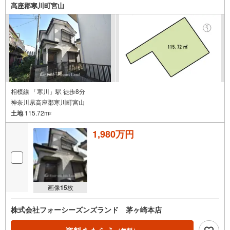
高座郡寒川町宮山
相模線 「寒川」駅 徒歩8分
神奈川県高座郡寒川町宮山
土地
115.72m
2
1,980万円
画像
15
枚
株式会社フォーシーズンズランド 茅ヶ崎本店