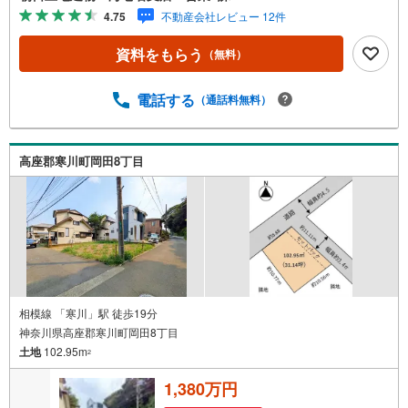
築条件ございませんので、お好きなハウスメーカーで建築
4.75
不動産会社レビュー 12件
可能☆建物を建築されない土地のみのご希望の方も大歓迎
です♪
資料をもらう
（無料）
電話する
（通話料無料）
高座郡寒川町岡田8丁目
相模線 「寒川」駅 徒歩19分
神奈川県高座郡寒川町岡田8丁目
土地
102.95m
2
1,380万円